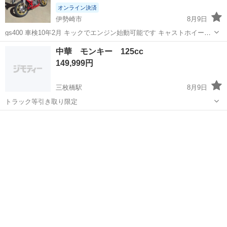
オンライン決済
伊勢崎市
8月9日
gs400 車検10年2月 キックでエンジン始動可能です キャストホイール
万G管 CIBIEヘッドライト ヨシムラ油温計 トロピカルローリングハン
群馬
伊勢崎市
バイク
中華 モンキー 125cc
軽スロ xホルダー 三協強化スイングアーム 旧車なのでオイル滲みなど
149,999円
あ...
三枚橋駅
8月9日
トラック等引き取り限定
群馬
太田市
三枚橋駅
その他
トラック