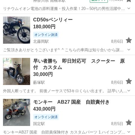
神奈川県 南橋本駅
リチウムイオン電池の原料運搬・投入作業！20～50代の男性活躍中★
ワンルーム寮完備！赴任旅費会社負担！年間休日130日★フォークリフ
神奈川
相模原市
南橋本駅
その他
CD50sベンリィー
ト免許お持ちの方、活躍中！就業先食堂利用可★《神奈川県相模原
180,000円
市》 人気の工場のお仕事 ◇電...
オンライン決済
北藤岡駅
8月6日
ご覧頂きありがとうございます^_^ こちらの車両は知り合いから譲り
受け、出品にあたりフレームからスイッチBOX、キャブレターまで全
群馬
佐波郡
北藤岡駅
ホンダ
早い者勝ち 即日対応可 スクーター 原
て分解し、洗浄 再塗装、整備した車両になります。 エンジンは武川
付 カスタム
の90ボアアップしました、 キ...
30,000円
藪塚駅
8月6日
外国人断ってます。 前後ノーサスで53キロくらい出ます。 話早い人あ
りがたいです。 ウインカー使えない、バッテリー弱ってます。キック
群馬
太田市
藪塚駅
バイク
シャコタン
モンキー AB27 国産 自賠責付き
で始動できます。エンジン元気です。足にどうぞ。 廃車してますので
430,000円
すぐに渡せます。 売れなかっ...
オンライン決済
国定駅
8月5日
モンキーAB27 国産 自賠責保険付き カスタムパーツ 1.ハイコンプピ