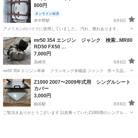
800円
オンライン決済
本中野駅
8月6日
アメリカンのバイクに使用していました。 汚れ、擦れあります。
群馬
邑楽郡
本中野駅
その他
アメリカン
mr50 354 エンジン ジャンク 検索...MR80
RD50 FX50 …
7,000円
高崎市
8月6日
mr50 354 エンジン本体 クランキング未確認 ジャンク 所々欠品あ
るかもしれません。 検索...MR80 RD50 FX50 RX50 RX80 TY50 TY80
群馬
高崎市
ヤマハ
Z1000 2007〜2009年式用 シングルシート
GT50 GT80 GR50 GR80 ミニト...
カバー
3,000円
細谷駅
8月6日
ご覧頂きありがとうございます 以前乗っていたZ1000用のシングルシ
ートになります キャリアケースが載せれるように加工してあります
群馬
太田市
細谷駅
カワサキ
キャリア