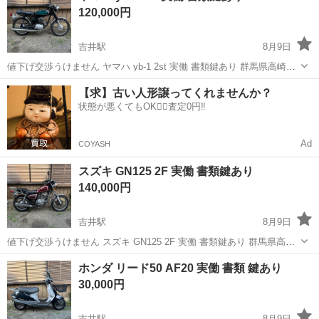
120,000円
吉井駅
8月9日
値下げ交渉うけません ヤマハ yb-1 2st 実働 書類鍵あり 群馬県高崎市
から。 近県でしたら有料にて配送します。 目安は群馬に隣接する県＋
群馬
高崎市
吉井駅
ヤマハ
業者
【求】古い人形譲ってくれませんか？
αです。 片道150km程度 それ以外は業者か引き取りでお願いします。
状態が悪くてもOK🙆‍♀️査定0円‼️
業...
Ad
COYASH
スズキ GN125 2F 実働 書類鍵あり
140,000円
吉井駅
8月9日
値下げ交渉うけません スズキ GN125 2F 実働 書類鍵あり 群馬県高崎
市から。 近県でしたら有料にて配送します。 目安は群馬に隣接する県
群馬
高崎市
吉井駅
スズキ
ワンウェイクラッチ
ホンダ リード50 AF20 実働 書類 鍵あり
＋αです。 片道150km程度 それ以外は業者か引き取りでお願いしま
30,000円
す。 業...
吉井駅
8月9日