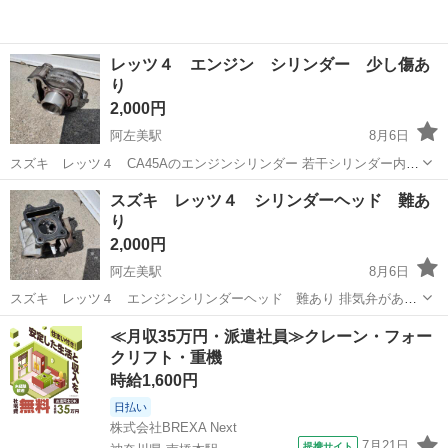
レッツ４ エンジン シリンダー 少し傷あ
り
2,000円
阿左美駅
8月6日
スズキ レッツ４ CA45Aのエンジンシリンダー 若干シリンダー内に
傷あります。 実動エンジンから取外しました。 できるだけ早くとりに
群馬
みどり市
阿左美駅
スズキ
シリンダー
スズキ レッツ４ シリンダーヘッド 難あ
きてくれる方を優先させていただきます。 ３Ｎです。 よろしくおねが
り
いします。
2,000円
阿左美駅
8月6日
スズキ レッツ４ エンジンシリンダーヘッド 難あり 排気弁があり
ません。 排気弁を取付ければ使えるかもしれません。 できるだけ早く
群馬
みどり市
阿左美駅
スズキ
シリンダーヘッド
≪月収35万円・派遣社員≫クレーン・フォー
とりにきてくれる方を優先させていただきます。 ３Ｎです。 よろしく
クリフト・重機
おねがいします。
時給1,600円
日払い
株式会社BREXA Next
7月21日
提携サイト