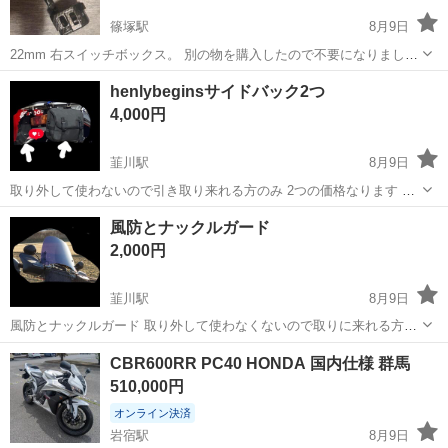
篠塚駅
8月9日
22mm 右スイッチボックス。 別の物を購入したので不要になりまし
た。 新品です。
群馬
邑楽郡
篠塚駅
バイク
henlybeginsサイドバック2つ
4,000円
韮川駅
8月9日
取り外して使わないので引き取り来れる方のみ 2つの価格なります 定
価1つで5000えんくらい 中古です
群馬
太田市
韮川駅
その他
風防とナックルガード
2,000円
韮川駅
8月9日
風防とナックルガード 取り外して使わなくないので取りに来れる方の
み ナックルガードはLEDウインカー付きですが配線20センチくらいの
群馬
太田市
韮川駅
その他
CBR600RR PC40 HONDA 国内仕様 群馬
とこでカットしちゃいましたので使うなら配線加工してください ミラ
510,000円
ーは付きません
オンライン決済
岩宿駅
8月9日