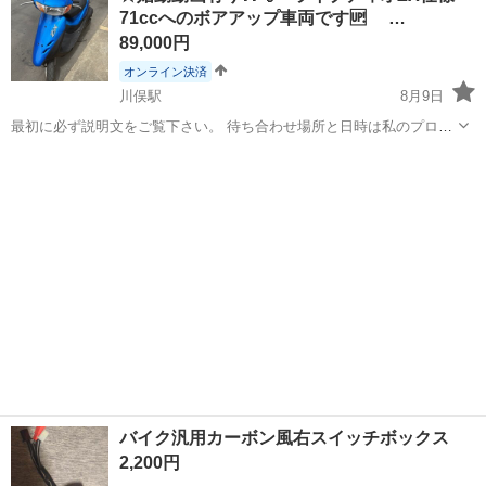
71ccへのボアアップ車両です🆙 …
製造◇ ★トラックの金属...
89,000円
オンライン決済
川俣駅
8月9日
最初に必ず説明文をご覧下さい。 待ち合わせ場所と日時は私のプロフ
ィールに記載されておりますので参考にして下さい^ ^ 早い物順ではな
群馬
邑楽郡
川俣駅
ホンダ
ライブディオ
くお話が早い方から優先でお取引致しますのでご了承下さいm(_ _)m
こちらの車両は廃...
バイク汎用カーボン風右スイッチボックス
2,200円