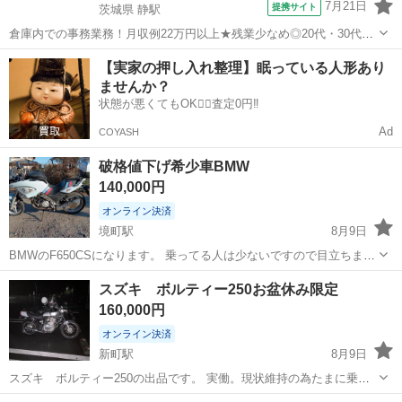
7月21日
提携サイト
茨城県 静駅
倉庫内での事務業務！月収例22万円以上★残業少なめ◎20代・30代・
40代の男女活躍中！空調完備で快適作業★食堂利用可◎マイカー通勤
茨城
常陸大宮市
静駅
その他
【実家の押し入れ整理】眠っている人形あり
OK◎無料駐車場完備！《茨城県常陸大宮市》 人気の工場のお仕事 ◇
ませんか？
電子部品製造倉庫内の事務...
状態が悪くてもOK🙆‍♀️査定0円‼️
Ad
COYASH
破格値下げ希少車BMW
140,000円
オンライン決済
境町駅
8月9日
BMWのF650CSになります。 乗ってる人は少ないですので目立ちま
す。 シートは、特注です。 実働です。 現車確認お願いします。 車検
群馬
太田市
境町駅
その他
ありません
スズキ ボルティー250お盆休み限定
ありません。 書類あります。 実働致します。 気軽に質問してくださ
160,000円
い。
オンライン決済
新町駅
8月9日
スズキ ボルティー250の出品です。 実働。現状維持の為たまに乗っ
ているので 走る曲がる止まる問題ないです。 現車確認してください。