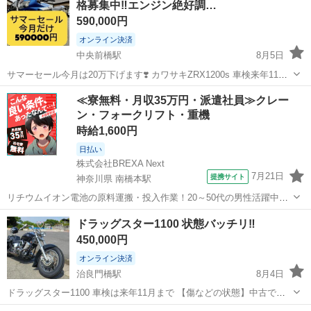
格募集中‼️エンジン絶好調…
590,000円
オンライン決済
中央前橋駅
8月5日
サマーセール今月は20万下げます❣️ カワサキZRX1200s 車検来年11月❣️
40000キロ 希望価格言って下さい 考えてお答えします❣️ 常識の範囲内
群馬
前橋市
中央前橋駅
カワサキ
≪寮無料・月収35万円・派遣社員≫クレー
でお願いします🙇 とにかく速い エンジン絶好調‼️ 毎回30...
ン・フォークリフト・重機
時給1,600円
日払い
株式会社BREXA Next
7月21日
提携サイト
神奈川県 南橋本駅
リチウムイオン電池の原料運搬・投入作業！20～50代の男性活躍中★
ワンルーム寮完備！赴任旅費会社負担！年間休日130日★フォークリフ
神奈川
相模原市
南橋本駅
その他
ドラッグスター1100 状態バッチリ‼️
ト免許お持ちの方、活躍中！就業先食堂利用可★《神奈川県相模原
450,000円
市》 人気の工場のお仕事 ◇電...
オンライン決済
治良門橋駅
8月4日
ドラッグスター1100 車検は来年11月まで 【傷などの状態】中古で購
入後、シートを掛けて屋外で保管しております。フォークやメッキ類