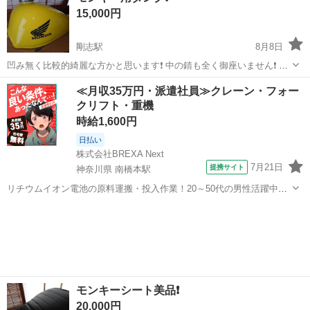
15,000円
引致しますのでご了承下さい...
剛志駅
8月8日
凹み無く比較的綺麗な方かと思います❗️ 中の錆も全く御座いません❗️ 細
かい傷はあるかと思いますので、中古にご理解ある方で❗️ 他にも色々パ
群馬
伊勢崎市
剛志駅
ホンダ
タンク
≪月収35万円・派遣社員≫クレーン・フォー
ーツ出してますのでご覧下さい❗️ プロフ必読❗️
クリフト・重機
時給1,600円
日払い
株式会社BREXA Next
7月21日
提携サイト
神奈川県 南橋本駅
リチウムイオン電池の原料運搬・投入作業！20～50代の男性活躍中★
ワンルーム寮完備！赴任旅費会社負担！年間休日130日★フォークリフ
神奈川
相模原市
南橋本駅
その他
ト免許お持ちの方、活躍中！就業先食堂利用可★《神奈川県相模原
市》 人気の工場のお仕事 ◇電...
モンキーシート美品❗️
20,000円