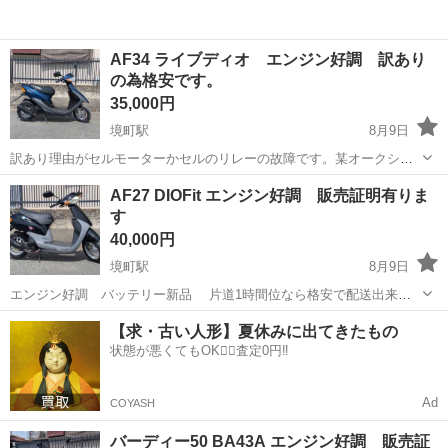
AF34 ライブディオ エンジン好調 訳あり
の為格安です。
35,000円
境町駅
8月9日
訳あり理由がセルモーターかセルのリレーの故障です。某オークショ
ンとかで部品は安く買えるのて自分で修理出来る方はお得かも キッ
群馬
伊勢崎市
境町駅
ホンダ
AF27 DIOFit エンジン好調 販売証明有りま
クでエンジンはかかります。 バッテリー新品 販売証明有ります
す
片道1時間位...
40,000円
境町駅
8月9日
エンジン好調 バッテリー新品 片道1時間位なら格安で配送出来ま
す
群馬
伊勢崎市
境町駅
ホンダ
エンジン
【求・古い人形】夏休みに出てきたもの
状態が悪くてもOK🙆‍♀️査定0円‼️
Ad
COYASH
バーディー50 BA43A エンジン好調 販売証