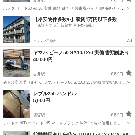
ホンダ リード50 AF20 実働 書類 鍵あり 関東圏バイク無料回収行って
ます。 お気軽にお声掛けください。 廃車手続き等行います。 エンジ
群馬
高崎市
吉井駅
ホンダ
【格安物件多数✨】家賃4万円以下多数
ン始動ok 吹け上がりok 異音なし。 敷地内走行ok プラグ新品 走...
【保証人ナシ】賃貸物件多数掲載！
Ad
ニフティ不動産
ヤマハ ビーノ50 SA10J 2st 実働 書類鍵あり
40,000円
吉井駅
8月9日
値下げ交渉受けません ヤマハ ビーノ50 SA10J 2st 実働 書類鍵あり 冷
間始動良好 エンジン始動ok 吹け上がりok 異音なし。 敷地内走行ok
群馬
高崎市
吉井駅
ヤマハ
業者
レブル250 ハンドル
タンク中は錆なしです。 走行距離11973km(多少変わり...
5,000円
篠塚駅
8月9日
デイトナ 40B ウエイト145 マッドブラック 約2年くらい使用しまし
た。 比較的に綺麗だと思います。
群馬
邑楽郡
篠塚駅
ホンダ
ブル
始動動画有り🛵💨 SUZUKI レッツ2 (CA1PA)