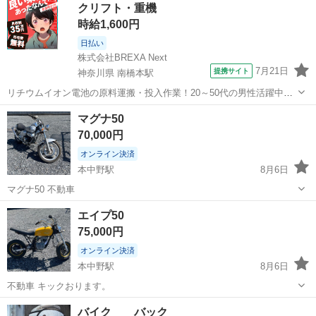
クリフト・重機
時給1,600円
日払い
株式会社BREXA Next
7月21日
提携サイト
神奈川県 南橋本駅
リチウムイオン電池の原料運搬・投入作業！20～50代の男性活躍中★
ワンルーム寮完備！赴任旅費会社負担！年間休日130日★フォークリフ
神奈川
相模原市
南橋本駅
その他
マグナ50
ト免許お持ちの方、活躍中！就業先食堂利用可★《神奈川県相模原
70,000円
市》 人気の工場のお仕事 ◇電...
オンライン決済
本中野駅
8月6日
マグナ50 不動車
群馬
邑楽郡
本中野駅
ホンダ
不動
エイプ50
75,000円
オンライン決済
本中野駅
8月6日
不動車 キックおります。
群馬
邑楽郡
本中野駅
ホンダ
エイプ
バイク バック