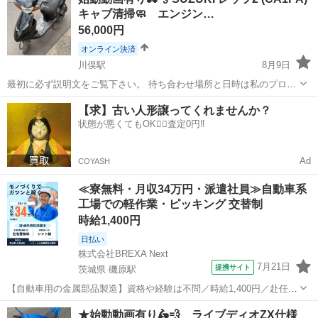
キャブ清掃🧼 エンジン…
56,000円
オンライン決済
川俣駅
8月9日
最初に必ず説明文をご覧下さい。 待ち合わせ場所と日時は私のプロフ
ィールに記載されておりますのでお問い合わせ時に、お取引が出来る
群馬
邑楽郡
川俣駅
スズキ
キャブ
【求】古い人形譲ってくれませんか？
日時をお伝え下さい^ ^ 早い物順ではなくお話が早い方から優先でお取
状態が悪くてもOK🙆‍♀️査定0円‼️
引致しますのでご了承下さい...
Ad
COYASH
≪寮無料・月収34万円・派遣社員≫自動車系
工場での軽作業・ピッキング 交替制
時給1,400円
日払い
株式会社BREXA Next
7月21日
提携サイト
茨城県 磯原駅
【自動車用の金属部品製造】資格や経験は不問／時給1,400円／赴任旅
費会社負担／正社員登用のチャンスあり／食堂利用可能／マイカー通
茨城
北茨城市
磯原駅
その他
★始動動画有り🛵💨 ライブディオZX仕様
勤OK《茨城県茨城市》 人気の工場のお仕事 ◇トラックの金属部品の