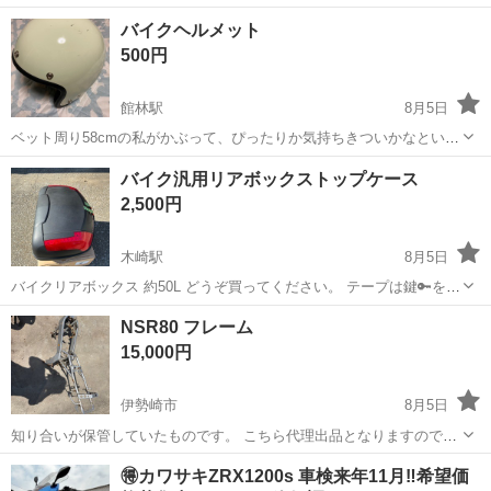
ストン（キタコ） 2.スイングアーム （タケガワ） 3.マフラー
群馬
伊勢崎市
国定駅
ホンダ
バイクヘルメット
（PRETTYヤンチャ管） 4.テールランプ (LED) 5.ハンドル（くるく
500円
る）...
館林駅
8月5日
ベット周り58cmの私がかぶって、ぴったりか気持ちきついかなといっ
たところです。 ジモティで譲って頂き、しっかり洗いました。 その後
群馬
館林市
館林駅
その他
バイク汎用リアボックストップケース
に別で譲って頂いたものを使っているので、出品致します。予備や二
2,500円
人乗り等でいかがですか。
木崎駅
8月5日
バイクリアボックス 約50L どうぞ買ってください。 テープは鍵🔑を留
めている物で、 壊れている事では有りません。 また、N3でお願いし
群馬
太田市
木崎駅
その他
NSR80 フレーム
ます。
15,000円
伊勢崎市
8月5日
知り合いが保管していたものです。 こちら代理出品となりますのでお
値段の交渉をお控えください。 詳しくは分かりませんが、見た感じサ
群馬
伊勢崎市
ホンダ
🉐カワサキZRX1200s 車検来年11月‼️希望価
ビや汚れ等あるので、ジャンク扱いになります。