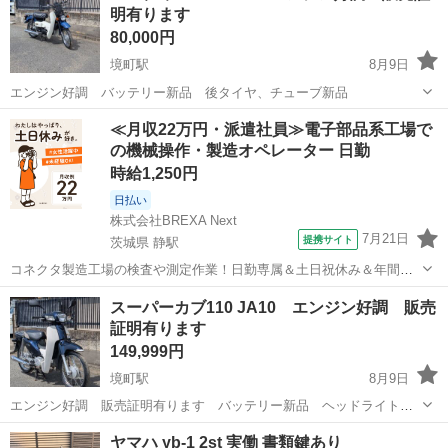
明有ります
80,000円
境町駅
8月9日
エンジン好調 バッテリー新品 後タイヤ、チューブ新品
群馬
伊勢崎市
境町駅
スズキ
≪月収22万円・派遣社員≫電子部品系工場で
の機械操作・製造オペレーター 日勤
時給1,250円
日払い
株式会社BREXA Next
7月21日
提携サイト
茨城県 静駅
コネクタ製造工場の検査や測定作業！日勤専属＆土日祝休み＆年間休
日128日★クリーンルーム内作業★マイカー通勤OK＆無料駐車場あり
茨城
常陸大宮市
静駅
その他
スーパーカブ110 JA10 エンジン好調 販売
★就業先食堂利用可！日払い制度あり！《茨城県常陸大宮市》 人気の
証明有ります
工場のお仕事 ◇コネクタ製造工...
149,999円
境町駅
8月9日
エンジン好調 販売証明有ります バッテリー新品 ヘッドライトバ
ルブ新品 片道1時間位なら格安で配送出来ます 写真では、ブレ
群馬
伊勢崎市
境町駅
ホンダ
ヤマハ yb-1 2st 実働 書類鍵あり
ーキ折れてますが新品に交換済です。