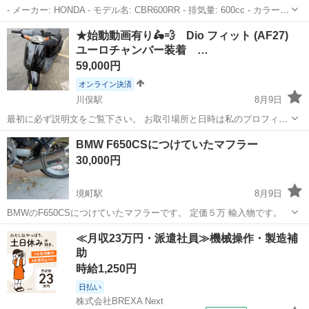
- メーカー: HONDA - モデル名: CBR600RR - 排気量: 600cc - カラー:
ホワイト - タイプ: フルカウル、SS - 走行距離:18,800km - 車検:2026
群馬
みどり市
岩宿駅
カワサキ
HONDA
★始動動画有り🛵💨 Dio フィット (AF27)
年8月22日 - ETC車載器...
ユーロチャンバー装着 …
59,000円
オンライン決済
川俣駅
8月9日
最初に必ず説明文をご覧下さい。 お取引場所と日時は私のプロフィー
ルに記載されておりますので参考にして下さい^ ^ 早い物順ではなくお
群馬
邑楽郡
川俣駅
ホンダ
動画
BMW F650CSにつけていたマフラー
話が早い方から優先でお取引致しますのでご了承下さいm(_ _)m こち
30,000円
らの車両は廃車の...
境町駅
8月9日
BMWのF650CSにつけていたマフラーです。 定価５万 輸入物です。
群馬
太田市
境町駅
その他
≪月収23万円・派遣社員≫機械操作・製造補
助
時給1,250円
日払い
株式会社BREXA Next