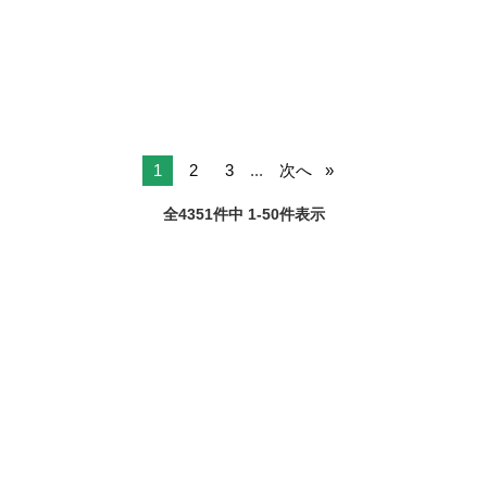
群馬
太田市
治良門橋駅
ヤマハ
など遠くで見れば綺麗ですが、年式なりにサビや傷等あります。 不具
合箇所としては、フロントフ...
1
2
3
...
次へ
全4351件中 1-50件表示