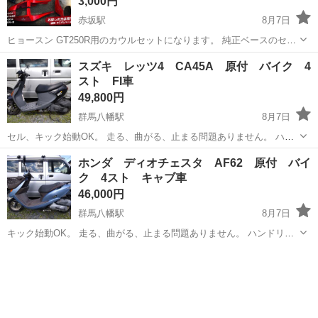
3,000円
赤坂駅
8月7日
ヒョースン GT250R用のカウルセットになります。 純正ベースのセッ
トで、サイドカウル左右・アンダーカウル・フロント周りなど画像の
群馬
前橋市
赤坂駅
その他
スズキ レッツ4 CA45A 原付 バイク 4
物が付属します。 レーサー風ステッカーやカスタムペイント仕様で、
スト FI車
GT250Rらしいスポーテ...
49,800円
群馬八幡駅
8月7日
セル、キック始動OK。 走る、曲がる、止まる問題ありません。 ハン
ドリングも問題ないです。 灯火類は問題ないです。 走行距離：
群馬
高崎市
群馬八幡駅
スズキ
レッツ
ホンダ ディオチェスタ AF62 原付 バイ
2886km(メーター読み) 小傷、擦り傷、錆等それなりにありますが比較
ク 4スト キャブ車
的綺麗な車両と思...
46,000円
群馬八幡駅
8月7日
キック始動OK。 走る、曲がる、止まる問題ありません。 ハンドリン
グも問題ないです。 灯火類は問題ないです。 走行距離：8444km(メー
群馬
高崎市
群馬八幡駅
ホンダ
ディオチェスタ
ター読み) 小傷、擦り傷、錆等それなりにありますが比較的綺麗な車両
と思います...