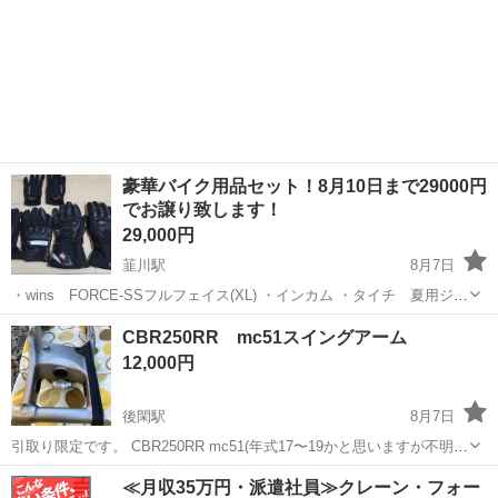
豪華バイク用品セット！8月10日まで29000円
でお譲り致します！
29,000円
韮川駅
8月7日
・wins FORCE-SSフルフェイス(XL) ・インカム ・タイチ 夏用ジャ
ケット(XL) タイチ製強化パット装着済み ・ワークマン限定ジャケット
群馬
太田市
韮川駅
その他
CBR250RR mc51スイングアーム
メッシュ(LL) レザー(LL) ・グローブ コミネ2点 ケミモト1点 ...
12,000円
後閑駅
8月7日
引取り限定です。 CBR250RR mc51(年式17〜19かと思いますが不明)
のスイングアームです。 汚れ、腐食あります。 チェーンスライダー付
群馬
利根郡
後閑駅
ホンダ
cbr250rr
≪月収35万円・派遣社員≫クレーン・フォー
いてます。 サブアーム付いてます。