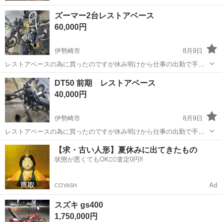
ズーマー2台レストアベース
60,000円
伊勢崎市
8月9日
レストアベースの為に買ったのですが休み明けから仕事の出勤で手を
かけられないのでそのまま売ります 1台は途中で エンジン始動確認 新
群馬
伊勢崎市
ホンダ
レストア
DT50 前期 レストアベース
品部品 バッテリー✨ ガソリンタンク✨ ラジエータータンク✨ プラグ✨
40,000円
部品代だけで2万近く使...
伊勢崎市
8月9日
レストアベースの為に買ったのですが休み明けから仕事の出勤で手を
かけられないのでそのまま売ります 休み中に取りに来てくれるかた優
群馬
伊勢崎市
ヤマハ
レストア
【求・古い人形】夏休みに出てきたもの
先します
状態が悪くてもOK🙆‍♀️査定0円‼️
Ad
COYASH
スズキ gs400
1,750,000円