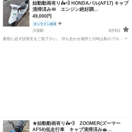
群馬
高崎市
新町駅
スズキ
ボルティー
始動動画有り🛵💨 HONDAパル(AF17) キャブ
塗装はしてないので好きな様に 塗ってください。 純正パーツもあるの
清掃済み🧼 エンジン絶好調…
でもってってください。 ...
49,000円
オンライン決済
川俣駅
8月8日
最初に必ず説明文をご覧下さい。 待ち合わせ場所と日時は私のプロフ
ィールに記載されておりますのでお問い合わせ時に、お取引が出来る
群馬
邑楽郡
川俣駅
ホンダ
エンジン
日時をお伝え下さい^ ^ 早い物順ではなくお話が早い方から優先でお取
引致しますのでご了承下さい...
★始動動画有り🛵💨 ZOOMER(ズーマー
AF58)低走行車 キャブ清掃済み🧽…