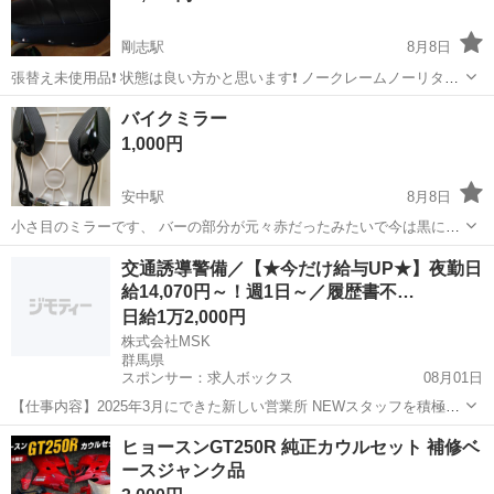
剛志駅
8月8日
張替え未使用品❗️ 状態は良い方かと思います❗️ ノークレームノーリター
ンで❗️ 質問にはお答え致しません❗️ プロフ必読❗️
群馬
伊勢崎市
剛志駅
ホンダ
シート
バイクミラー
1,000円
安中駅
8月8日
小さ目のミラーです、 バーの部分が元々赤だったみたいで今は黒に塗
装されているようです、 ミラー交換した為に出品します(^.^)
群馬
安中市
安中駅
バイク
交通誘導警備／【★今だけ給与UP★】夜勤日
給14,070円～！週1日～／履歴書不…
日給1万2,000円
株式会社MSK
群馬県
スポンサー：求人ボックス
08月01日
【仕事内容】2025年3月にできた新しい営業所 NEWスタッフを積極採
中です!! <工事現場の交通誘導員> 工事現場で誘導や案内をお任せしま
アルバイト・パート
ヒョースンGT250R 純正カウルセット 補修ベ
す! 〈具体的な仕事内容〉 ・出入車両や周囲を利用する歩行者の誘導
ースジャンク品
事故やトラブルを未然に...