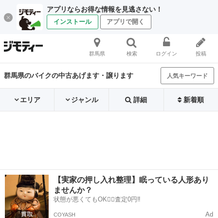
アプリならお得な情報を見逃さない！
インストール
アプリで開く
群馬県
検索
ログイン
投稿
群馬県のバイクの中古あげます・譲ります
人気キーワード
エリア
ジャンル
詳細
新着順
【実家の押し入れ整理】眠っている人形あり
ませんか？
状態が悪くてもOK🙆‍♀️査定0円‼️
Ad
COYASH