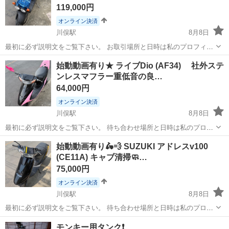
119,000円
オンライン決済
川俣駅
8月8日
最初に必ず説明文をご覧下さい。 お取引場所と日時は私のプロフィー
ルに記載されておりますので参考にして下さい^ ^ 早い物順ではなくお
群馬
邑楽郡
川俣駅
ホンダ
スト
始動動画有り★ ライブDio (AF34) 社外ステ
話が早い方から優先でお取引致しますのでご了承下さいm(_ _)m こち
ンレスマフラー重低音の良…
らの車両にはサイ...
64,000円
オンライン決済
川俣駅
8月8日
最初に必ず説明文をご覧下さい。 待ち合わせ場所と日時は私のプロフ
ィールに記載されておりますので参考にして下さい^ ^ 早い物順ではな
群馬
邑楽郡
川俣駅
ホンダ
動画
始動動画有り🛵💨 SUZUKI アドレスv100
くお話が早い方から優先でお取引致しますのでご了承下さいm(_ _)m
(CE11A) キャブ清掃🧼…
こちらの車両は廃...
75,000円
オンライン決済
川俣駅
8月8日
最初に必ず説明文をご覧下さい。 待ち合わせ場所と日時は私のプロフ
ィールに記載されておりますのでお問い合わせ時に、お取引が出来る
群馬
邑楽郡
川俣駅
スズキ
キャブ
モンキー用タンク❗️
日時をお伝え下さい^ ^ 早い物順ではなくお話が早い方から優先でお取