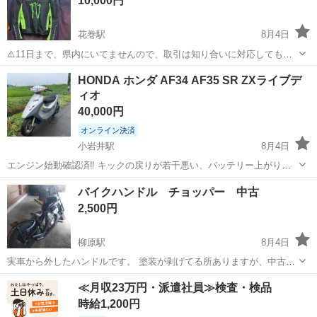
10,000円
乗り可能です...
花巻駅
8月4日
⚠️11日まで、県内にいてませんので、取引は知り合いに対応してもら
います。 ◾未使用保管 ◾サイズ・xxxl ◾インナー取り外し可能 ◾安全パ
岩手
花巻市
花巻駅
その他
HONDA ホンダ AF34 AF35 SR ZXライブデ
ット入ってます！
ィオ
40,000円
オンライン決済
小岩井駅
8月4日
エンジン始動確認済‼️ キックの戻りが若干悪い、バッテリー上がりく
らいで現在走る曲がる止まるできております。 古い中古車両になりま
岩手
滝沢市
小岩井駅
ホンダ
バイクハンドル チョッパー 中古
すので現状販売ご理解よろしくお願いします。公道を走る際は点検の
2,500円
方よろしくお願いします。 ...
柳原駅
8月4日
実車から外したハンドルです。 塗装が剥げてる所ありますが、中古で
すのでご理解ある方のみお願いします。
岩手
北上市
柳原駅
バイク
ハンドル
≪月収23万円・派遣社員≫検査・検品
時給1,200円