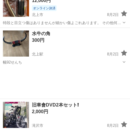
12,000円
きる方ご検討下さ...
オンライン決済
北上市
8月2日
特段と目立つ傷はありませんが細かい傷よごれあります。 その他何で
もお聞きください #スリップオンマフラー#ヨシムラ#LCI#社外マフラ
岩手
北上市
スズキ
水牛の角
ー#SUZUKI#バンディット
300円
北上駅
8月2日
幅92せんち
岩手
北上市
北上駅
カワサキ
水牛
旧車會DVD2本セット❗️
2,000円
滝沢市
8月2日