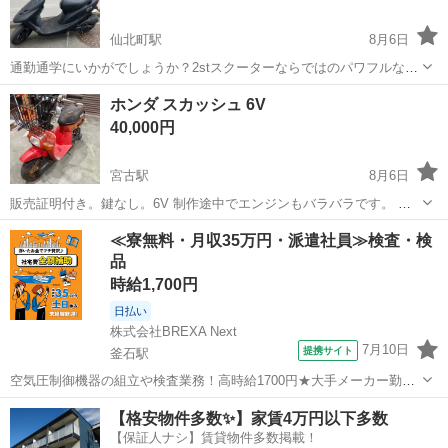
仙北町駅
8月6日
通勤通学にいかがでしょうか？2stスクーターならではのパワフルな加
速で車の流れに乗れます。 タイヤ前後溝あり✨ バッテリー新品✨ 消耗
岩手
盛岡市
仙北町駅
ホンダ
ホンダ スカッシュ 6V
品やシートは張り替えて新品です なんとクラッチシューもドライブベ
40,000円
ルトも交換して絶好調です...
宮古駅
8月6日
販売証明付き。鍵なし。6V 制作途中でエンジンもバラバラです。 レ
ストアしたい方オススメです。 知識ある人、根性ある人向けです。 6
岩手
宮古市
宮古駅
ホンダ
≪寮無料・月収35万円・派遣社員≫検査・検
万→4万値下げ
品
時給1,700円
日払い
株式会社BREXA Next
7月10日
提携サイト
釜石駅
空気圧制御機器の組立や検査業務！高時給1700円★大手メーカー勤
務！嬉しい寮費無料！ワンルーム寮完備★マイカー通勤OK＆工場敷地
岩手
釜石市
釜石駅
その他
【格安物件多数✨】家賃4万円以下多数
内に無料駐車場あり★！《岩手県釜石市》 人気の工場のお仕事 ◇空気
【保証人ナシ】賃貸物件多数掲載！
圧制御機器（シリンダ、バルブ...