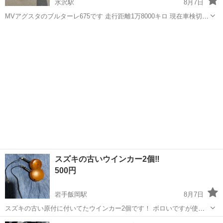
水沢駅
8月7日
MVアグスタのブルターレ675です 走行距離1万8000キロ 現在車検切
れ バッテリーあがり ナンバーあり税金は払ってます 中間ボックスの
岩手
奥州市
水沢駅
その他
キャタライザー
溶接剥がして純正キャタライザー抜いてるため車検取得時中古品買っ
て交換する必要があります...
スズキの古いウインカー2個‼️
500円
岩手飯岡駅
8月7日
スズキの古い原付に付いてたウインカー2個です！ ボロいですが使え
ます！ 必要な方如何でしょうか！
岩手
盛岡市
岩手飯岡駅
スズキ
ウインカー