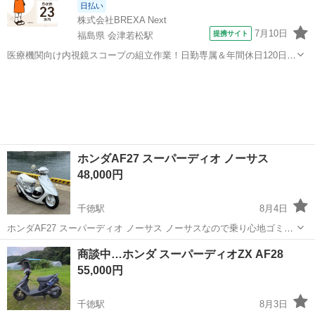
日払い
株式会社BREXA Next
7月10日
提携サイト
福島県 会津若松駅
医療機関向け内視鏡スコープの組立作業！日勤専属＆年間休日120日
★◎20代～40代の男女活躍中！送迎あり！マイカー通勤OK◎無料駐車
福島
会津若松市
会津若松駅
その他
場あり★日払いあり◎空調完備で快適作業！《福島県会津若松市》 人
気の工場のお仕事 ◇医療機...
ホンダAF27 スーパーディオ ノーサス
48,000円
千徳駅
8月4日
ホンダAF27 スーパーディオ ノーサス ノーサスなので乗り心地ゴミで
すが70近くはしります。 全体的にボロく外装のネジ無かったり割れて
岩手
宮古市
千徳駅
バイク
商談中…ホンダ スーパーディオZX AF28
たりですが走れてるので大丈夫そうです。 売れても売れなくてもって
55,000円
感じなのでとりあえずこ...
千徳駅
8月3日