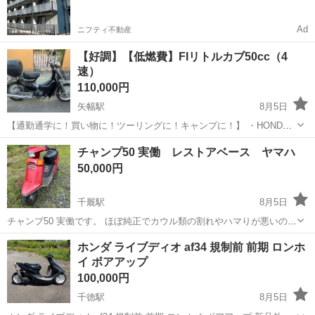
Ad
ニフティ不動産
【好調】【低燃費】FIリトルカブ50cc（4
速）
110,000円
矢幅駅
8月5日
【通勤通学に！買い物に！ツーリングに！キャンプに！】 ・HONDA
リトルカブ 50cc AA01 ・FI インジェクション ・セル付き 4速 ・
岩手
紫波郡
矢幅駅
ホンダ
チャンプ50 実働 レストアベース ヤマハ
走行距離約22,000キロ ・好調すぐ乗れます （8/5往復50キロツーリン
50,000円
グ...
千厩駅
8月5日
チャンプ50 実働です。 ほぼ純正でカウル類の割れやハマりが悪いので
そこだけです。 cxではなく今では中々出てこないチャンプだと思われ
岩手
一関市
千厩駅
ヤマハ
ホンダ ライブディオ af34 規制前 前期 ロンホ
ます。 3nで宜しくお願い致します。
イ ボアアップ
100,000円
千徳駅
8月5日