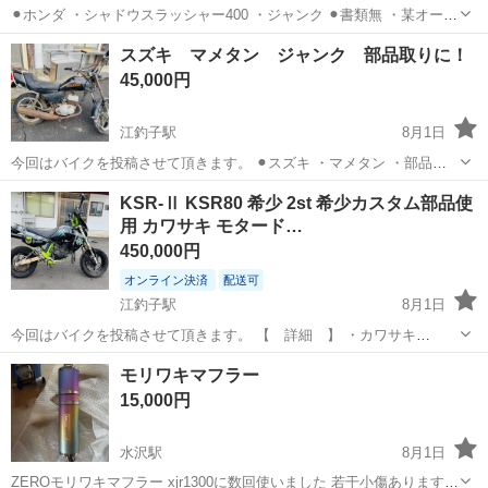
⚫︎ホンダ ・シャドウスラッシャー400 ・ジャンク ⚫︎書類無 ・某オーク
ションサイトに２〜５万程で書類付フレーム売っておりましたので、
岩手
北上市
江釣子駅
ホンダ
シャドウスラッシャー
スズキ マメタン ジャンク 部品取りに！
載せ替え良いかと思いますm(__)m ⚫︎部品取り（ジャンクあつかいで
45,000円
す） ・写真...
江釣子駅
8月1日
今回はバイクを投稿させて頂きます。 ⚫︎スズキ ・マメタン ・部品取
り（ジャンクあつかいです） ・写真の状態になります ・欠品あるかも
岩手
北上市
江釣子駅
スズキ
マメタン
KSR-Ⅱ KSR80 希少 2st 希少カスタム部品使
しれないので現車確認お願いします ・現在不動 ・ジャンク ・錆あり
用 カワサキ モタード…
・傷あり ・前後...
450,000円
オンライン決済
配送可
江釣子駅
8月1日
今回はバイクを投稿させて頂きます。 【 詳細 】 ・カワサキ
KSR80 ・書類有り（廃車後車両と一緒にお渡し致します） ・キー有
岩手
北上市
江釣子駅
カワサキ
KSR
モリワキマフラー
り（純正キー１本） ・実働 ・２オーナー ・割れや欠けは無い気がし
15,000円
ます ・気になる方、...
水沢駅
8月1日
ZEROモリワキマフラー xjr1300に数回使いました 若干小傷あります