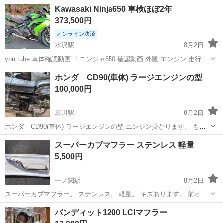
中中！社会保険完備！送迎あり！◎マイカー通勤OK＆無料駐車場完
宮城
泉中央駅
その他
Kawasaki Ninja650 車検ほぼ2年
備！作業着無償貸与◎食堂利用可★《宮城県黒川郡大和町》 人気の工
373,500円
場のお仕事 ◇半導体製造設備...
オンライン決済
水沢駅
8月2日
you tube 車体確認動画 「ニンジャ650 確認動画 外観 エンジン 走行」
で検索してください オンライン決済の場合は手数料5%上乗せになり
岩手
奥州市
水沢駅
カワサキ
ホンダ CD90(車体) ラージエンジンの型
ます 2026年 6月クーラント液交換 7月オイル交換 ...
100,000円
厨川駅
8月2日
ホンダ CD90(車体) ラージエンジンの型 エンジン掛かります。 もち
ろん、走れます。 キャブは付いてない状態で キャブ付けて欲しい場合
岩手
滝沢市
厨川駅
ホンダ
スーパーカブマフラー ステンレス 軽量
は セッティング無しでPE24(別途料金)は付けます。 書類あります。
5,500円
かなり、...
一ノ関駅
8月2日
スーパーカブマフラー。 ステンレス。 軽量。 キズあります。 前オー
ナーはカブ110ja07に使用。たぶんja10にも付くと思います。 ステー使
岩手
一関市
一ノ関駅
バイク
軽量
バンディット1200 LCIマフラー
用での固定が必要かと思います。 画像を見ていただき加工取り付けで