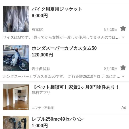
バイク用夏用ジャケット
6,000円
有家駅
8月10日
サイズはMです。 買ってから女性が一度しか使用してませんのでほぼ
新品です。 シースルーになってますので炎天下で着ても半袖を着てい
岩手
九戸郡
有家駅
その他
新品
ホンダスーパーカブカスタム50
るように涼しいです。
120,000円
岩手飯岡駅
8月10日
ホンダスーパーカブカスタム50です。 走行距離26210キロ 元気に走っ
てます。 外装はとても綺麗です。 フロントタイヤ、リアタイヤの溝は
岩手
盛岡市
岩手飯岡駅
ホンダ
タイヤ
【ペット相談可】家賃1ヶ月0円物件あり！
有りますが、 リアタイヤヒビ割れがあります。 自賠責保険は付きませ
無料アプリ
ん。 よろしくお願い...
Ad
ニフティ不動産
レブル250mc49セパハン
1,000円