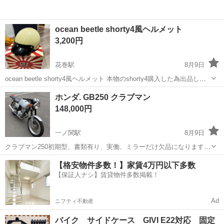
ocean beetle shorty4風ヘルメット
3,200円
花巻駅
8月9日
ocean beetle shorty4風ヘルメット 本物のshorty4購入した為出品しま
す。 傷は5枚目のところ以外は 目立った傷はありません。 使用回数も
岩手
花巻市
花巻駅
その他
ホンダ. GB250 クラブマン
5回程です。 ※箱はつきません
148,000円
一ノ関駅
8月9日
クラブマン250初期型、書類有り、実働、ミラーだけ欠品になります。
ダブルキャブタイプでキャブは掃除済、タンクは交換した方が良いか
岩手
一関市
一ノ関駅
ホンダ
【格安物件多数！】家賃4万円以下多数
と思います！ ほぼ純正で劣化、サビなどあります！
【保証人ナシ】賃貸物件多数掲載！
Ad
ニフティ不動産
バイク サイドケース GIVI E22対応 固定