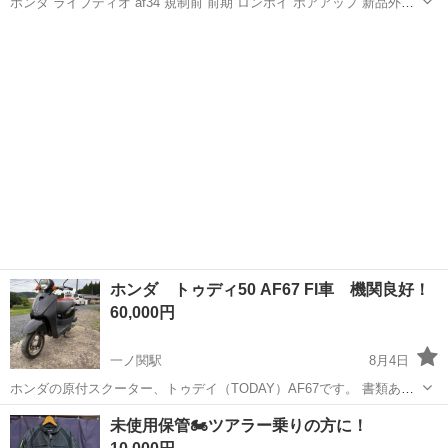
ホンダ ライブディオ af34 規制前 前期 ロンホイ ボアアップ 新品外装
マフラー 社外メーター クラッチなど他にも色々カスタムしています。
岩手
宮古市
千徳駅
バイク
カスタム費用考えると赤字ですが欲しい方がいれば売ります。
ホンダ トゥディ50 AF67 FI車 機関良好！
60,000円
一ノ関駅
8月4日
ホンダの原付スクーター、トゥデイ（TODAY）AF67です。 書類あり
(販売証明書) 機関良好、セル・キック始動OK 基本動作、走る曲がる止
岩手
一関市
一ノ関駅
ホンダ
未使用保管🏍️ツアラー乗りの方に！
まるOK 前後ブレーキOK 灯火類OK タイヤ溝あり 自賠責保険とれば即