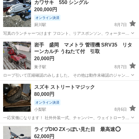
カワサキ 550 シングル
200,000円
オンライン決済
厨川駅
8月7日
写真のランチャーつけます フロント、リアスポンソン、ウォーターボ
ックス、チャンバー、スコープゲートなど色々変えてます 船検なし
岩手
盛岡市
厨川駅
バイク
シングル
岩手 盛岡 マメトラ 管理機 SRV35 リタ
書類あり まずは現車確認お願いします
ーンカルチ うねたて付 引取
20,000円
巣子駅
8月7日
ロープ引いて圧縮確認のみしました。 その他は動作未確認のジャンク
扱いにてお願いいたします。 基本的にお引き取りでお願いします。 お
岩手
滝沢市
巣子駅
その他
リターンカルチ
スズキ ストリートマジック
近くでしたら配送可能です。
80,000円
オンライン決済
小梨駅
8月6日
一応実働になります！ 社外外装一式、チャンバー、ウェイトローラ
ー、メインジェットあります！ ホイールも予備で4本あります！2本は
岩手
一関市
小梨駅
スズキ
ストリートマジック
ライブDIO ZXっぽい見た目 最高速⭕️
バリ溝新品です、 書類は一応あると思います！ 気になることあったら
62,000円
聞いてください 写真は後で乗せます