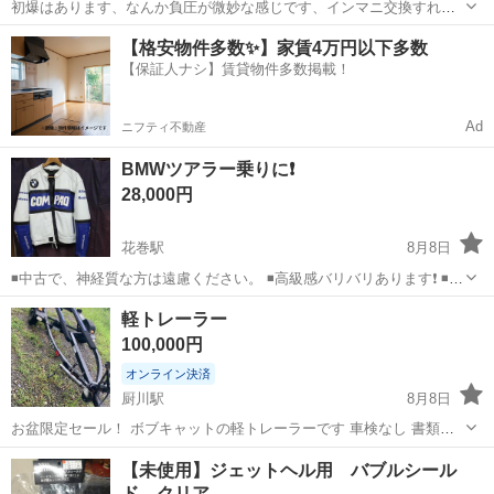
初爆はあります、なんか負圧が微妙な感じです、インマニ交換すれば
大丈夫だと思います
岩手
一関市
小梨駅
ヤマハ
【格安物件多数✨】家賃4万円以下多数
【保証人ナシ】賃貸物件多数掲載！
Ad
ニフティ不動産
BMWツアラー乗りに❗
28,000円
花巻駅
8月8日
◾中古で、神経質な方は遠慮ください。 ◾高級感バリバリあります❗ ◾サ
イズ・xxl
岩手
花巻市
花巻駅
その他
軽トレーラー
100,000円
オンライン決済
厨川駅
8月8日
お盆限定セール！ ボブキャットの軽トレーラーです 車検なし 書類あ
り
岩手
盛岡市
厨川駅
その他
トレーラー
【未使用】ジェットヘル用 バブルシール
ド クリア