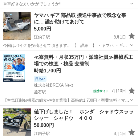
単車好きな方いかがでしょうか❗️
岩手
滝沢市
カワサキ
旧車會
ヤマハ ギア 部品取 搬送中事故で残念な事
に… 誰か助けてあげて
5,000円
江釣子駅
8月1日
今回はバイクを投稿させて頂きます。 【 詳細 】 ・ヤマハ ・ギア
・キー無し ・現在不動 ・錆あり ・傷あり ・割れや欠け有り ・破損
岩手
北上市
江釣子駅
ヤマハ
部品
≪寮無料・月収35万円・派遣社員≫機械系工
強 ・部品探してた方、ドナーにいかがでしょう？ ●現車確認オススメ
場での検査・検品 交替制
します ...
時給1,700円
日払い
株式会社BREXA Next
7月10日
提携サイト
釜石駅
【空気圧制御機器の組立や検査業務】高時給1,700円／寮費無料／マイ
カー通勤OK＆工場敷地内に無料駐車場あり 人気の工場のお仕事 ◇空
岩手
釜石市
釜石駅
その他
値下げしました！ ホンダ シャドウスラッ
気圧制御機器（シリンダ、バルブ等）の製造・組立、検査、梱包、入
シャー シャドウ ４００
出荷業務◇ ＊大手メーカー...
50,000円
江釣子駅
8月1日