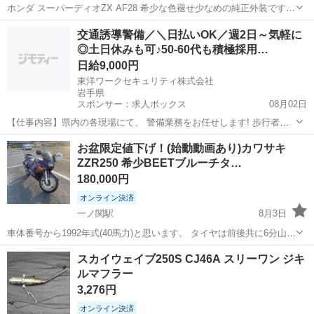
ホンダ スーパーディオZX AF28 希少な色褪せ少なめの純正外装です。
鍵・書類あり 初爆確認済み エンジン本物です。 タイヤ前後3.50-10 マ
岩手
宮古市
千徳駅
ホンダ
交通誘導警備／＼日払いOK／週2日～気軽に
フラー詰まり気味 キャブレター・フロントブレーキ要OH ベース車両
◎土日休みも可♪50-60代も積極採用…
なので、...
日給9,000円
東洋ワークセキュリティ株式会社
岩手県
スポンサー：求人ボックス
08月02日
【仕事内容】県内の各現場にて、 警備業務をお任せします! 歩行者の
誘導 一般車両の誘導 工事車両の誘導 これがメインの業務です! 難しい
アルバイト・パート / 契約社員
お盆限定値下げ！(始動動画あり)カワサキ
ことは特にありません 土日祝休み・固定休など 希望通りのシフトが可
ZZR250 希少BEETブルーチタ…
能なので 無理なく働けますよ...
180,000円
オンライン決済
一ノ関駅
8月3日
車体番号から1992年式(40馬力)と思います。 タイヤは前後共に6分山は
あります。センターだけ減ってるような感じではなく端まできっちり
岩手
一関市
一ノ関駅
カワサキ
スカイウェイブ250S CJ46A スリーワン ジキ
使っております。ヒビ等なくパンク歴もございません。 始動もセルイ
ルマフラー
チ、灯火類全てOK、バ...
3,276円
オンライン決済