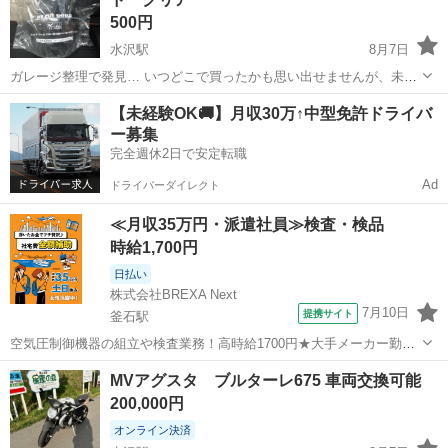
500円
水沢駅
8月7日
ガレージ整理で発見… いつどこで買ったかも思い出せませんが、未使
用の状態です。 大体の一般的なジェッペルには付きます。 3Nお願い
岩手
奥州市
水沢駅
その他
バブル
【未経験OK🚚】月収30万↑中型免許ドライバ
しております。不明な点は納得いくまでご質問なさってからご検討く
ー募集
ださい。
完全週休2日で安定転職
Ad
ドライバーダイレクト
≪月収35万円・派遣社員≫検査・検品
時給1,700円
日払い
株式会社BREXA Next
7月10日
提携サイト
釜石駅
空気圧制御機器の組立や検査業務！高時給1700円★大手メーカー勤
務！嬉しい寮費無料！ワンルーム寮完備★マイカー通勤OK＆工場敷地
岩手
釜石市
釜石駅
その他
MVアグスタ ブルターレ675 車両交換可能
内に無料駐車場あり★！《岩手県釜石市》 人気の工場のお仕事 ◇空気
200,000円
圧制御機器（シリンダ、バルブ...
オンライン決済