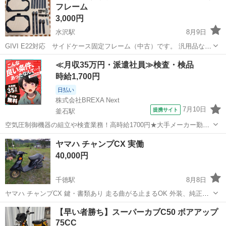
フレーム
3,000円
水沢駅
8月9日
GIVI E22対応 サイドケース固定フレーム（中古）です。 汎用品なの
でいろいろな車種に対応できます。 私はスーパーカブ110に使用して
岩手
奥州市
水沢駅
その他
≪月収35万円・派遣社員≫検査・検品
いました。 使用に伴うキズや汚れ有りますが転倒などはしていないの
時給1,700円
で、ガリキズや曲がり...
日払い
株式会社BREXA Next
7月10日
提携サイト
釜石駅
空気圧制御機器の組立や検査業務！高時給1700円★大手メーカー勤
務！嬉しい寮費無料！ワンルーム寮完備★マイカー通勤OK＆工場敷地
岩手
釜石市
釜石駅
その他
ヤマハ チャンプCX 実働
内に無料駐車場あり★！《岩手県釜石市》 人気の工場のお仕事 ◇空気
40,000円
圧制御機器（シリンダ、バルブ...
千徳駅
8月8日
ヤマハ チャンプCX 鍵・書類あり 走る曲がる止まるOK 外装、純正デ
カール、シートかなり綺麗です ここまで色褪せの少ないチャンプはな
岩手
宮古市
千徳駅
ヤマハ
【早い者勝ち】スーパーカブC50 ボアアップ
かなか出てこないです。 タイヤ・バッテリー等の消耗品は古いので要
75CC
交換です。整備して乗って...