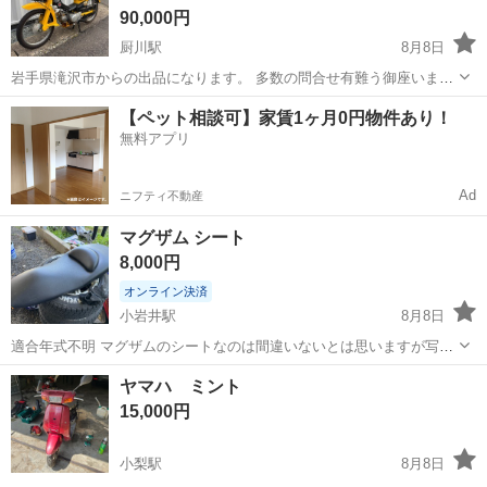
90,000円
厨川駅
8月8日
岩手県滝沢市からの出品になります。 多数の問合せ有難う御座いま
す。 スーパーカブC50カスタム4速になります。 もちろん実動車両に
岩手
盛岡市
厨川駅
ホンダ
【ペット相談可】家賃1ヶ月0円物件あり！
なります。 前後タイヤ&チューブ昨年交換してまだまだ大丈夫です。
無料アプリ
バーハンドルカスタムに伴い...
Ad
ニフティ不動産
マグザム シート
8,000円
オンライン決済
小岩井駅
8月8日
適合年式不明 マグザムのシートなのは間違いないとは思いますが写真
にて判断よろしくお願いします。 値段交渉◎
岩手
滝沢市
小岩井駅
ヤマハ
ヤマハ ミント
15,000円
小梨駅
8月8日