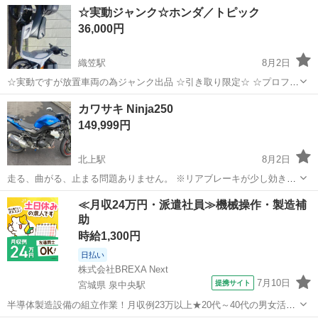
☆実動ジャンク☆ホンダ／トピック
36,000円
織笠駅
8月2日
☆実動ですが放置車両の為ジャンク出品 ☆引き取り限定☆ ☆プロフィ
ール必読☆ 鍵・書類あり キック・セルにて始動OK 走る・曲がる・止
岩手
下閉伊郡
織笠駅
バイク
カワサキ Ninja250
まるOK 灯火類OK 自家塗装 メットインあり リアBOX鍵あり フロント
149,999円
工具箱 前後タイ...
北上駅
8月2日
走る、曲がる、止まる問題ありません。 ※リアブレーキが少し効き悪
いかもです。 灯火類も問題ありません。 外装は傷や破損多数有りで、
岩手
北上市
北上駅
カワサキ
ニンジャ
≪月収24万円・派遣社員≫機械操作・製造補
転倒した形跡ありますが走行には支障ありません。 神経質な方は購入
助
やお問い合わせをお控えください...
時給1,300円
日払い
株式会社BREXA Next
7月10日
提携サイト
宮城県 泉中央駅
半導体製造設備の組立作業！月収例23万以上★20代～40代の男女活躍