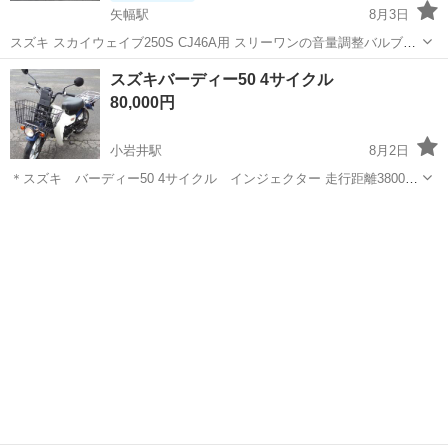
矢幅駅
8月3日
スズキ スカイウェイブ250S CJ46A用 スリーワンの音量調整バルブが
付いたマフラーです。 ワイヤー動きますが写真の通りほつれがありま
岩手
紫波郡
矢幅駅
スズキ
スカイウェイブ
スズキバーディー50 4サイクル
す。 マフラー側のバルブも問題なく動きます。 ガリ傷、凹みあるので
80,000円
ジャンク扱いです。 ...
小岩井駅
8月2日
＊スズキ バーディー50 4サイクル インジェクター 走行距離3800キ
ロ ナンバー無し。 書類あり。 バッテリー交換済み ※めちゃくち
岩手
盛岡市
小岩井駅
スズキ
ゃ燃費良いらしいです。現在調子良好ですが 多少難あり 。 ※
内容...