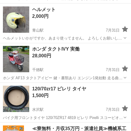
送料着払いで発送も対応いたします その際、ノークレームで宜しくお
岩手
奥州市
水沢駅
その他
モリワキマフラー
ヘルメット
願いします
2,000円
青山駅
7月31日
ヘルメットいかがですか、あまり使ってません。 よろしくお願いしま
す!
岩手
盛岡市
青山駅
バイク
ヘルメット
ホンダ タクトIVY 実働
28,000円
千徳駅
7月31日
ホンダ AF13 タクトアイビー 鍵・書類あり エンジン1発始動 走る曲が
る止まる○ 灯火類動作○ 燃料タンク○ 珍しい4ストの旧原付スクーター
岩手
宮古市
千徳駅
ホンダ
タクト
120/70zr17 ピレリ タイヤ
です。 外装色褪せ、傷汚れあり バッテリーとタイヤ交換推奨です。
1,500円
現状渡しになり...
水沢駅
7月31日
バイク用フロントタイヤ 120/70ZR17 4819 ピレリ Pirelli スコーピオン
トレイル Ⅱ ミゾはだいぶ残ってます 写真でご確認お願いします 取り
岩手
奥州市
水沢駅
その他
≪寮無料・月収35万円・派遣社員≫機械系工
に来れる方