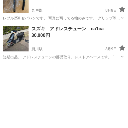
九戸郡
8月9日
レブル250 セパハンです。 写真に写ってる物のみです。 グリップ等は
ありません 使用感はあります
岩手
九戸郡
ホンダ
ブル
スズキ アドレスチューン ca1ca
30,000円
厨川駅
8月9日
短期出品。 アドレスチューンの部品取り、レストアベースです。 1年
以上放置したらエンジンかからなくなりました。 キャブ掃除でいける
岩手
盛岡市
厨川駅
スズキ
と思います。 フロントディスクこちらも放置したら戻り悪いです。 軽
整備ですぐに直ると思いますが...