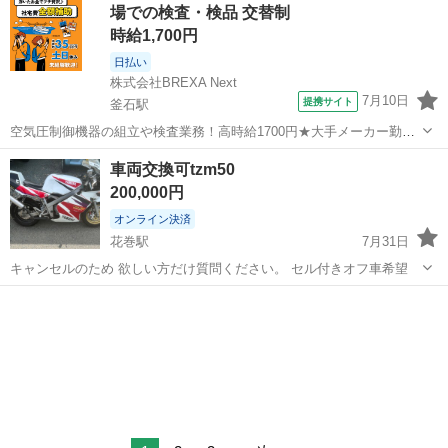
場での検査・検品 交替制
時給1,700円
日払い
株式会社BREXA Next
7月10日
提携サイト
釜石駅
空気圧制御機器の組立や検査業務！高時給1700円★大手メーカー勤
務！嬉しい寮費無料！ワンルーム寮完備★マイカー通勤OK＆工場敷地
岩手
釜石市
釜石駅
その他
車両交換可tzm50
内に無料駐車場あり★！《岩手県釜石市》 人気の工場のお仕事 ◇空気
200,000円
圧制御機器（シリンダ、バルブ...
オンライン決済
花巻駅
7月31日
キャンセルのため 欲しい方だけ質問ください。 セル付きオフ車希望
岩手
花巻市
花巻駅
ヤマハ