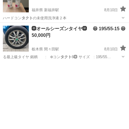
福井県 新福井駅
8月10日
ハードコン
タクト
の未使用洗浄液２本
福井
福井市
新福井駅
その他
🛞オールシーズンタイヤ🛞 😆 195/55-15 😆
50,000円
栃木県 間々田駅
8月10日
る最上級タイヤ 銘柄 : ❄️コン
タクト
6🛞 サイズ : 195/55…
栃木
小山市
間々田駅
タイヤ、ホイール