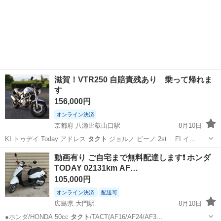
滋賀！VTR250 自賠責残あり 乗って帰れま
す
156,000円
オンライン決済
京都府 八瀬比叡山口駅
8月10日
KI トゥデイ Today アドレス
タクト
ジョルノ ビーノ 2st FI イ…
京都
京都市
八瀬比叡山口駅
ホンダ
動画有り ご自宅まで無料配達します❗ ホンダ
TODAY 02131km AF…
105,000円
オンライン決済
配送可
広島県 大門駅
8月10日
●ホンダ/HONDA 50cc
タクト
/TACT(AF16/AF24/AF3…