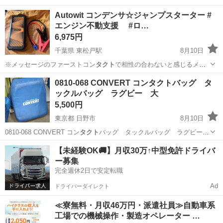
す。2026-8が期限です。 8／10終日、8/12 11時から15時の間 8/14終
静岡
静岡市
狐ヶ崎駅
その他
期限
Autowit コンデンサ☆ジャンプスターター #
日 であればお渡し可能です。別日でも相談ください。 取引場所はセ
エンジン不動支援 #ロ…
ブンイレブン清...
6,975円
千葉県 東松戸駅
8月10日
※メッセージのファーストコン
タクト
で相性の合わないと感じるメッ
セージは、…
千葉
松戸市
東松戸駅
メンテナンス用品
0810-068 CONVERT コンタクトバッグ タ
ックルバッグ ラグビー 大
5,500円
東京都 日野市
8月10日
0810-068 CONVERT コン
タクト
バッグ タックルバッグ ラグビー
大 …
東京
日野市
その他
CONVERT
【未経験OK🚚】月収30万↑中型免許ドライバ
ー募集
完全週休2日で安定転職
Ad
ドライバーダイレクト
≪寮無料・月収46万円・派遣社員≫自動車系
工場での機械操作・製造オペレーター …