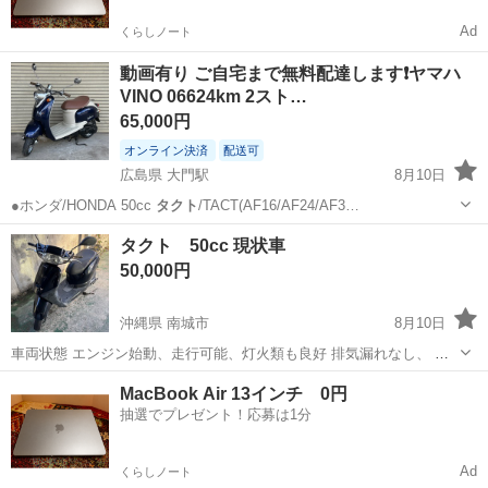
Ad
くらしノート
動画有り ご自宅まで無料配達します❗️ヤマハ
VINO 06624km 2スト…
65,000円
オンライン決済
配送可
広島県 大門駅
8月10日
●ホンダ/HONDA 50cc
タクト
/TACT(AF16/AF24/AF3…
広島
福山市
大門駅
ヤマハ
VINO
タクト 50cc 現状車
50,000円
沖縄県 南城市
8月10日
車両状態 エンジン始動、走行可能、灯火類も良好 排気漏れなし、 購
入決まりましたら フロントタイヤ交換、オイル交換させていただきま
沖縄
南城市
ホンダ
MacBook Air 13インチ 0円
す(無料) お取引きは早い方を優先させていただきます 問い合わせ順で
抽選でプレゼント！応募は1分
はありません！ 抹消...
Ad
くらしノート