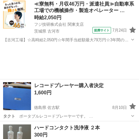
大阪
大阪市
東部市場前駅
バイク
レッツ
≪寮無料・月収46万円・派遣社員≫自動車系
工場での機械操作・製造オペレーター …
時給2,050円
フジ技研株式会社 関東支店
7月24日
提携サイト
茨城県 古河市
【古河工場】☆高時給2,050円☆年間手当総額最大79万円☆3年間の手
当総額169万円☆年収630万円可☆寮費無料☆大手トラックメーカーで
茨城
古河市
その他
の組立組付のお仕事☆自動車業界経験者積極採用中！！【20代でも年
収500万円が目指せる...
レコードプレーヤー購入者決定
1,600円
徳島県 佐古駅
8月10日
タクト
ポータブルレコードプレーヤーです。 …
徳島
徳島市
佐古駅
家電
ハードコンタクト洗浄液 ２本
300円