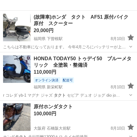
(故障車)ホンダ タクト AF51 原付バイク
原付 スクーター
20,000円
福岡県 下曽根駅
8月10日
こちらは不動車になっております。 今年4月ごろにバッテリーが上が
りそれ以降乗らなくなりました。エンジンがかかるかは不明です。掛
福岡
北九州市
下曽根駅
ホンダ
タクト
HONDA TODAY50 トゥデイ50 ブルーメタ
からない可能性が高いです。 廃車手続き完了しており、ナンバープレ
リック 全塗装・整備済
ートありません。(写真の時は...
110,000円
オンライン決済
配送可
福岡県 新栄町駅
8月10日
r コレダ yb-1 マグナ ジャズ
タクト
セピア デュオ ジョグ dio jo…
福岡
大牟田市
新栄町駅
ホンダ
インジェクション
原付ホンダタクト
100,000円
大阪府 石橋阪大前駅
8月10日
ホンダ
タクト
走行距離13000キロ タイヤ前後新…