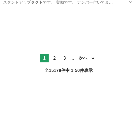
スタンドアップ
タクト
です。 実働です。 ナンバー付いてま…
北海道
室蘭市
東室蘭駅
ホンダ
1
2
3
...
次へ
全15176件中 1-50件表示