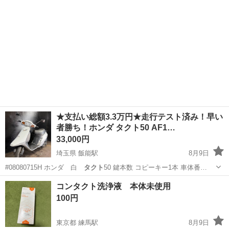
★支払い総額3.3万円★走行テスト済み！早い
者勝ち！ホンダ タクト50 AF1…
33,000円
埼玉県 飯能駅
8月9日
#08080715H ホンダ 白
タクト
50 鍵本数 コピーキー1本 車体番…
埼玉
飯能市
飯能駅
ホンダ
タクト
コンタクト洗浄液 本体未使用
100円
東京都 練馬駅
8月9日