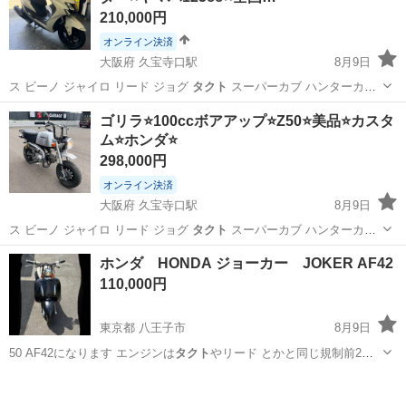
210,000円
オンライン決済
大阪府 久宝寺口駅
8月9日
ス ビーノ ジャイロ リード ジョグ
タクト
スーパーカブ ハンターカブ
クロスカ…
大阪
八尾市
久宝寺口駅
ヤマハ
シグナス
ゴリラ⭐️100ccボアアップ⭐️Z50⭐️美品⭐️カスタ
ム⭐️ホンダ⭐️
298,000円
オンライン決済
大阪府 久宝寺口駅
8月9日
ス ビーノ ジャイロ リード ジョグ
タクト
スーパーカブ ハンターカブ
クロスカ…
大阪
八尾市
久宝寺口駅
ホンダ
ホンダ HONDA ジョーカー JOKER AF42
110,000円
東京都 八王子市
8月9日
50 AF42になります エンジンは
タクト
やリード とかと同じ規制前2ス
ト縦型エ…
東京
八王子市
ホンダ
ジョグ