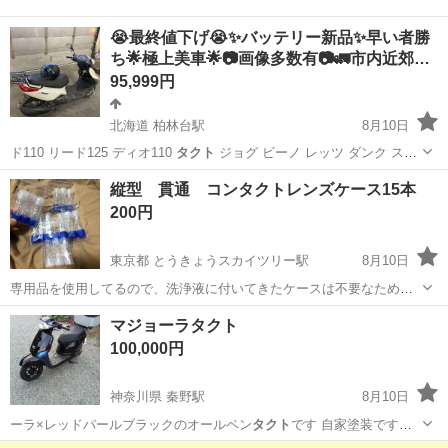
😭最終値下げ😭✨バッテリー新品✨早い者勝
ち🌟極上美車🌟📷画像多数有📷🚛市内近郊…
95,999円
北海道 柏林台駅
8月10日
ド110 リード125 ディオ110
タクト
ジョグ ビーノ レッツ ダンク ス
ペ…
北海道
帯広市
柏林台駅
ヤマハ
スクーター
縦型 貫通 コンタクトレンズケース15本
200円
東京都 とうきょうスカイツリー駅
8月10日
専用品を使用してるので、洗浄液に付いてきたケースは不要なため、
出品します。 新品未使用ですが、自宅保管品です。 ノークレームノー
東京
墨田区
とうきょうスカイツリー駅
マジョーラタクト
リターンでお願いします。
コスメ/ヘルスケア
ケース
100,000円
神奈川県 秦野駅
8月10日
ーラ×レッドパールブラックのオールペン
タクト
です 自家塗装です
が、元板金塗装勤務者…