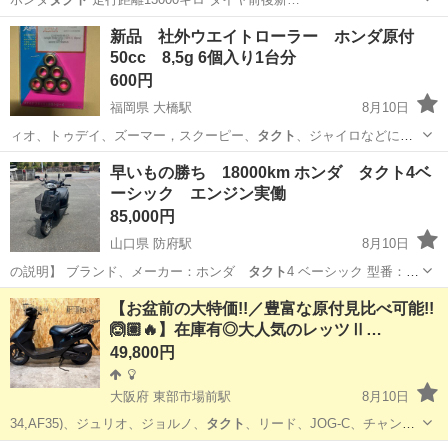
大阪
箕面市
石橋阪大前駅
ホンダ
新品 社外ウエイトローラー ホンダ原付
50cc 8,5g 6個入り1台分
600円
福岡県 大橋駅
8月10日
ィオ、トゥデイ、ズーマー，スクーピー、
タクト
、ジャイロなどに使
えます 車体により…
福岡
福岡市
大橋駅
ホンダ
ウエイト
早いもの勝ち 18000km ホンダ タクト4ベ
ーシック エンジン実働
85,000円
山口県 防府駅
8月10日
の説明】 ブランド、メーカー：ホンダ
タクト
4 ベーシック 型番：
AF79-111…
山口
防府市
防府駅
ホンダ
【お盆前の大特価!!／豊富な原付見比べ可能!!
🙆🏽🔥】在庫有◎大人気のレッツⅡ…
49,800円
大阪府 東部市場前駅
8月10日
34,AF35)、ジュリオ、ジョルノ、
タクト
、リード、JOG-C、チャンプ
CX、H…