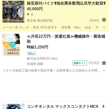
神奈川
秦野市
秦野駅
ホンダ
格安原付バイク❣️他在庫多数飛込見学大歓迎❣️
40,000円
東京都 西武柳沢駅
8月9日
メーカー名:ホンダ ・車名 AF51
タクト
・排気量：49cc ・自走： 可…
東京
西東京市
西武柳沢駅
ホンダ
役所
≪月収22万円・派遣社員≫機械操作・製造補
助
時給1,250円
日払い
株式会社BREXA Next
7月21日
提携サイト
茨城県 静駅
コネクタ製造工場の検査や測定作業！日勤専属＆土日祝休み＆年間休
日128日★クリーンルーム内作業★マイカー通勤OK＆無料駐車場あり
茨城
常陸大宮市
静駅
その他
★就業先食堂利用可！日払い制度あり！《茨城県常陸大宮市》 人気の
工場のお仕事 ◇コネクタ製造工...
コンチネンタル マックスコンタクトMC6 4