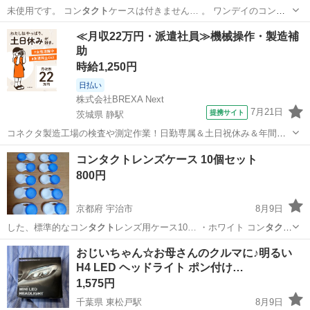
未使用です。 コン
タクト
ケースは付きません… 。 ワンデイのコン
タ
クト
に切り替えたため出…
東京
練馬区
練馬駅
その他
≪月収22万円・派遣社員≫機械操作・製造補
助
時給1,250円
日払い
株式会社BREXA Next
7月21日
提携サイト
茨城県 静駅
コネクタ製造工場の検査や測定作業！日勤専属＆土日祝休み＆年間休
日128日★クリーンルーム内作業★マイカー通勤OK＆無料駐車場あり
茨城
常陸大宮市
静駅
その他
コンタクトレンズケース 10個セット
★就業先食堂利用可！日払い制度あり！《茨城県常陸大宮市》 人気の
800円
工場のお仕事 ◇コネクタ製造工...
京都府 宇治市
8月9日
した、標準的なコン
タクト
レンズ用ケース10… ・ホワイト コン
タクト
レンズの保管にはも…
京都
宇治市
その他
おじいちゃん☆お母さんのクルマに♪明るい
H4 LED ヘッドライト ポン付け…
1,575円
千葉県 東松戸駅
8月9日