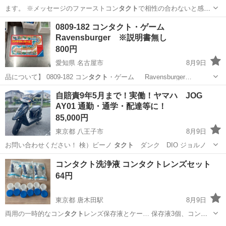
ます。 ※メッセージのファーストコン
タクト
で相性の合わないと感じ
るメッセージは、…
千葉
松戸市
東松戸駅
パーツ
対象
0809-182 コンタクト・ゲーム
Ravensburger ※説明書無し
800円
愛知県 名古屋市
8月9日
品について】 0809-182 コン
タクト
・ゲーム Ravensburger…
愛知
名古屋市
ボードゲーム
現地
自賠責9年5月まで！実働！ヤマハ JOG
AY01 通勤・通学・配達等に！
85,000円
東京都 八王子市
8月9日
お問い合わせください！ 検）ビーノ
タクト
ダンク DIO ジョルノ
東京
八王子市
ヤマハ
コンタクト洗浄液 コンタクトレンズセット
64円
東京都 唐木田駅
8月9日
両用の一時的なコン
タクト
レンズ保存液とケー… 保存液3個、コン
タ
クト
ケース3個 - 対… ハード・ソフトコン
タクト
レンズ - 販売元… -メ