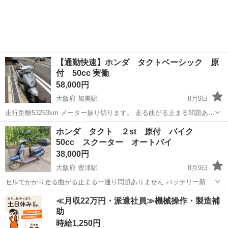
東京
町田市
唐木田駅
その他
ケース
ニコン コン
タクト
レンズケース6個 … ょうか。 #コン
タクト
#コン
ンズケ...
【通勤快速】ホンダ タクトベーシック 原
付 50cc 実働
58,000円
大阪府 加美駅
8月9日
走行距離53263km メーター振り切ります。 走る曲がる止まる問題あり
ません 自賠責切れてます。 フロントタイヤツルツルです。 委任状お
大阪
大阪市
加美駅
ホンダ
タクト
ホンダ タクト ２st 原付 バイク
渡しするので購入者様の方で名義変更お願いします NCNR 引き取り限
50cc スクーター オートバイ
定 大阪市平野区
38,000円
大阪府 豊津駅
8月9日
セルでかかり走る曲がる止まる一通り問題ありません バッテリー新品
交換済み エアフィルター点検清掃済み フロントブレーキパッド新品交
大阪
吹田市
豊津駅
バイク
タクト
≪月収22万円・派遣社員≫機械操作・製造補
換済み ブレーキフルード新品交換済み 外装磨き済み 電装系は一通り
助
問題ありません 外装は写真の...
時給1,250円