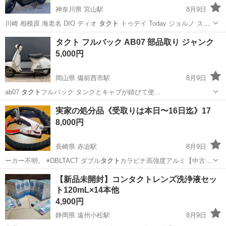
神奈川県 宮山駅
8月9日
川崎 相模原 海老名 DIO ディオ
タクト
トゥデイ Today ジョルノ ス
ク…
神奈川
高座郡
宮山駅
スズキ
レッツ
タクト フルバック AB07 部品取り ジャンク
5,000円
岡山県 備前西市駅
8月9日
ab07
タクト
フルバック タンクとキャブが錆びて使…
岡山
岡山市
備前西市駅
ホンダ
実家の処分品《受取りは本日〜16日迄》17
8,000円
長崎県 赤迫駅
8月9日
ーカー不明。 ◉DBLTACT ダブル
タクト
カラビナ高強度アルミ【中古】
※中古…
長崎
長崎市
赤迫駅
その他
実家
【新品未開封】コンタクトレンズ洗浄液セッ
ト120mL×14本他
4,900円
静岡県 遠州小松駅
8月9日