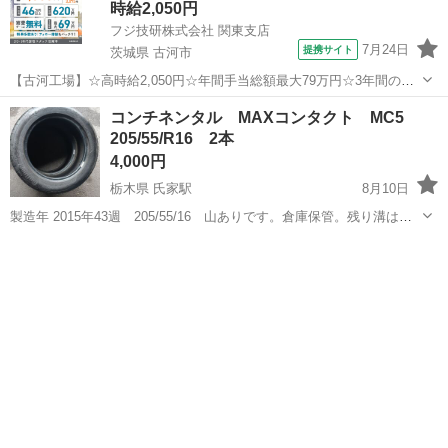
時給2,050円
フジ技研株式会社 関東支店
7月24日
提携サイト
茨城県 古河市
【古河工場】☆高時給2,050円☆年間手当総額最大79万円☆3年間の手
当総額169万円☆年収630万円可☆寮費無料☆大手トラックメーカーで
茨城
古河市
その他
コンチネンタル MAXコンタクト MC5
の組立組付のお仕事☆自動車業界経験者積極採用中！！【20代でも年
205/55/R16 2本
収500万円が目指せる...
4,000円
栃木県 氏家駅
8月10日
製造年 2015年43週 205/55/16 山ありです。倉庫保管。残り溝は写
真で判断ください。
栃木
さくら市
氏家駅
タイヤ、ホイール
コンチネンタル