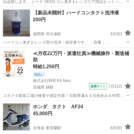
出品致します。 シード SEED コン
タクト
レンズケア用品セット ハー
ドレンズ用 …
静岡
浜松市
遠州小松駅
その他
せん
【新品未開封】ハードコンタクト洗浄液
200円
福岡県 羽犬塚駅
8月9日
ハードコン
タクト
レンズ用の洗浄・保存液です。 ・容量：…
福岡
八女市
羽犬塚駅
ヘアケア
新品
≪月収22万円・派遣社員≫機械操作・製造補
助
時給1,250円
日払い
株式会社BREXA Next
7月21日
提携サイト
茨城県 静駅
コネクタ製造工場の検査や測定作業！日勤専属＆土日祝休み＆年間休
日128日★クリーンルーム内作業★マイカー通勤OK＆無料駐車場あり
茨城
常陸大宮市
静駅
その他
ホンダ タクト AF24
★就業先食堂利用可！日払い制度あり！《茨城県常陸大宮市》 人気の
45,000円
工場のお仕事 ◇コネクタ製造工...
北海道 東室蘭駅
8月9日