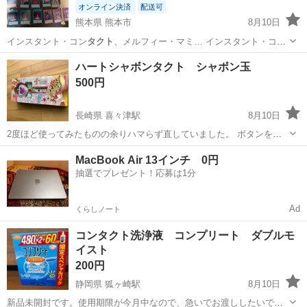
オンライン決済
配送可
熊本県 熊本市
8月10日
インスタント・コン
タクト
、メルフィー・マミ… インスタント・コン
タクト
×2 ・現世離レ…
熊本
熊本市
カードゲーム
カード
ハートシャボンタクト シャボン玉
500円
長崎県 喜々津駅
8月10日
2度ほど使ってみたものの余りハマらず直していました。 ボタンを押
すと音楽とシャボン玉が出てきます。 電池は抜いていますので、ご用
長崎
諫早市
喜々津駅
おもちゃ
シャボン玉
MacBook Air 13インチ 0円
意下さい。
抽選でプレゼント！応募は1分
Ad
くらしノート
コンタクト洗浄液 コンプリート ダブルモ
イスト
200円
静岡県 狐ヶ崎駅
8月10日
新品未開封です。使用期限が今月中なので、急いでお渡ししたいで