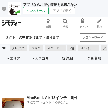
アプリならお得な情報を見逃さない！
インストール
アプリで開く
全国
検索
ログイン
投稿
「タクト」の中古あげます・譲ります
人気キーワード
クレタク
ジョグ
スクーピー
jog
スペイシー
タク
エリア
カテゴリ
詳細
新着順
MacBook Air 13インチ 0円
抽選でプレゼント！応募は1分