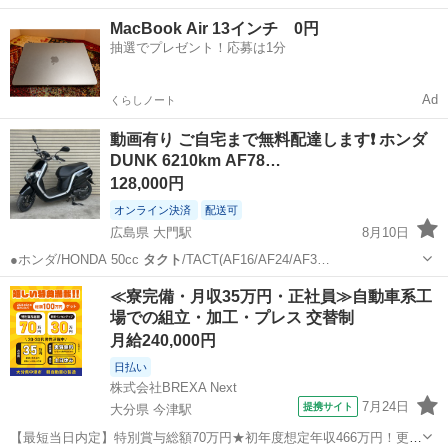
広島
福山市
大門駅
ホンダ
DIO
MacBook Air 13インチ 0円
抽選でプレゼント！応募は1分
Ad
くらしノート
動画有り ご自宅まで無料配達します❗ ホンダ
DUNK 6210km AF78…
128,000円
オンライン決済
配送可
広島県 大門駅
8月10日
●ホンダ/HONDA 50cc
タクト
/TACT(AF16/AF24/AF3…
広島
福山市
大門駅
ホンダ
DIO
≪寮完備・月収35万円・正社員≫自動車系工
場での組立・加工・プレス 交替制
月給240,000円
日払い
株式会社BREXA Next
7月24日
提携サイト
大分県 今津駅
【最短当日内定】特別賞与総額70万円★初年度想定年収466万円！更新