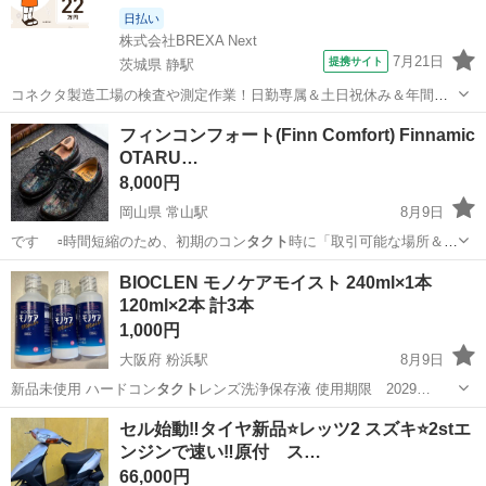
日払い
株式会社BREXA Next
7月21日
提携サイト
茨城県 静駅
コネクタ製造工場の検査や測定作業！日勤専属＆土日祝休み＆年間休
日128日★クリーンルーム内作業★マイカー通勤OK＆無料駐車場あり
茨城
常陸大宮市
静駅
その他
フィンコンフォート(Finn Comfort) Finnamic
★就業先食堂利用可！日払い制度あり！《茨城県常陸大宮市》 人気の
OTARU…
工場のお仕事 ◇コネクタ製造工...
8,000円
岡山県 常山駅
8月9日
です ▫時間短縮のため、初期のコン
タクト
時に「取引可能な場所＆日
時」の記載お願…
岡山
玉野市
常山駅
靴
フィン
BIOCLEN モノケアモイスト 240ml×1本
120ml×2本 計3本
1,000円
大阪府 粉浜駅
8月9日
新品未使用 ハードコン
タクト
レンズ洗浄保存液 使用期限 2029…
大阪
大阪市
粉浜駅
その他
期限
セル始動‼️タイヤ新品⭐️レッツ2 スズキ⭐️2stエ
ンジンで速い‼️原付 ス…
66,000円