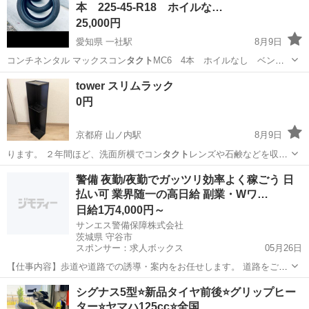
本 225‐45‐R18 ホイルな…
25,000円
愛知県 一社駅
8月9日
コンチネンタル マックスコン
タクト
MC6 4本 ホイルなし ベン
ツ CL…
愛知
名古屋市
一社駅
タイヤ、ホイール
tower スリムラック
コンチネンタル
0円
京都府 山ノ内駅
8月9日
ります。 ２年間ほど、洗面所横でコン
タクト
レンズや石鹸などを収納
するために使用し…
京都
京都市
山ノ内駅
収納家具
tower
警備 夜勤/夜勤でガッツリ効率よく稼ごう 日
払い可 業界随一の高日給 副業・Wワ…
日給1万4,000円～
サンエス警備保障株式会社
茨城県 守谷市
スポンサー：求人ボックス
05月26日
【仕事内容】歩道や道路での誘導・案内をお任せします。 道路をご利
用される車両や歩行者の方が安全に安心して通行するために適切に誘
アルバイト・パート
シグナス5型⭐️新品タイヤ前後⭐️グリップヒー
導してください。 勤務地へは直行直帰OKです! <未経験でも安心!!> 丁
ター⭐️ヤマハ125cc⭐️全国…
寧な研修20hで基本的な知識を...