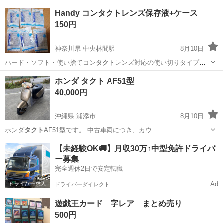
インセンティブ30万円★無料の備品付き寮完備＆赴任旅費会社負担◎
大分
中津市
今津駅
その他
Handy コンタクトレンズ保存液+ケース
業績賞与＆昇給あり！軽自動車の製造業務！ ダイハツ車の製造 大手自
150円
動車メーカーである『ダイ...
神奈川県 中央林間駅
8月10日
ハード・ソフト・使い捨てコン
タクト
レンズ対応の使い切りタイプの
保存液と専…
神奈川
大和市
中央林間駅
その他
ケース
ホンダ タクト AF51型
40,000円
沖縄県 浦添市
8月10日
ホンダ
タクト
AF51型です。 中古車両につき、カウ…
沖縄
浦添市
ホンダ
【未経験OK🚚】月収30万↑中型免許ドライバ
ー募集
完全週休2日で安定転職
Ad
ドライバーダイレクト
遊戯王カード 字レア まとめ売り
500円