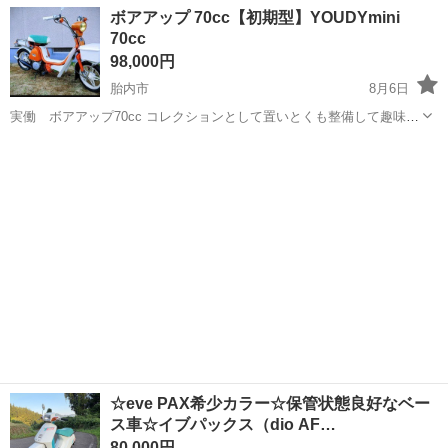
120日＆土日祝休み！クリーンルーム内でのお仕事！日払い制度利用可
山梨
国母駅
その他
ボアアップ 70cc【初期型】YOUDYmini
◎正社員登用制度あり！マイカー通勤可！《山梨県中巨摩郡昭和町》
70cc
人気の工場のお仕事 ◇結晶...
98,000円
胎内市
8月6日
実働 ボアアップ70cc コレクションとして置いとくも整備して趣味乗
り、このみのデザインにレストアしてもよし。 現状販売です。 普段
新潟
胎内市
スズキ
ボアアップ
年々台数が減っている旧車は付加価値として ・希少性（もう手に入ら
ない） ・生産終了モデル、...
☆eve PAX希少カラー☆保管状態良好なベー
ス車☆イブパックス（dio AF…
80,000円