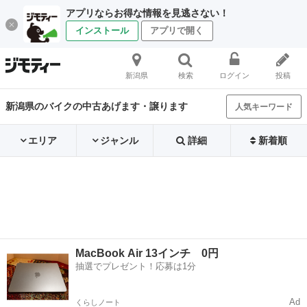
アプリならお得な情報を見逃さない！
インストール
アプリで開く
新潟県
検索
ログイン
投稿
新潟県のバイクの中古あげます・譲ります
人気キーワード
エリア
ジャンル
詳細
新着順
MacBook Air 13インチ 0円
抽選でプレゼント！応募は1分
Ad
くらしノート