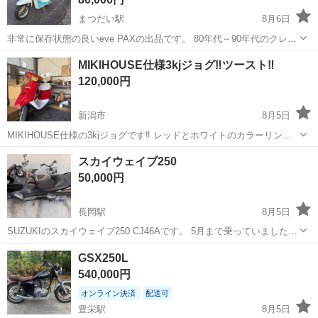
まつだい駅
8月6日
非常に保存状態の良いeve PAXの出品です。 80年代～90年代のクレー
ジュタクトを彷彿させる希少なカラーです♪ 使用頻度も少ない点や保
新潟
十日町市
まつだい駅
バイク
eve
MIKIHOUSE仕様3kjジョグ‼️ツースト‼️
管状態も良好な一台になりますので 是非見に来て乗って決めてくださ
120,000円
い！！ 状態 ...
新潟市
8月5日
MIKIHOUSE仕様の3kjジョグです‼️ レッドとホワイトのカラーリング
の塗り分けが施された特徴的なバイクです 今は希少のツーストエンジ
新潟
新潟市
スズキ
ジョグ
スカイウェイブ250
ンです ジャンケンミラーがついており、遊び心もあるバイクになって
50,000円
おります 現車...
長岡駅
8月5日
SUZUKIのスカイウェイブ250 CJ46Aです。 5月まで乗っていました。
そこから乗ってないのでバッテリーが上がってます。乗ってる時たま
新潟
長岡市
長岡駅
バイク
スカイウェイブ
GSX250L
にＦＩランプがつくことがあったので整備しないといけないと思いま
540,000円
す。 傷等は多数あ...
オンライン決済
配送可
豊栄駅
8月5日