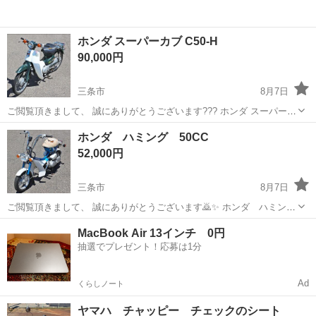
ホンダ スーパーカブ C50-H
90,000円
三条市
8月7日
ご閲覧頂きまして、 誠にありがとうございます??? ホンダ スーパーカ
ブを出品致します。 状態：キックでのエンジン始動を確認致しまし
新潟
三条市
ホンダ
実店舗
ホンダ ハミング 50CC
た。 商品内容は、添付画像が全てであり、 現状引き渡しとなります。
52,000円
...
三条市
8月7日
ご閲覧頂きまして、 誠にありがとうございます🙇✨ ホンダ ハミング
を出品致します。 状態：キックでのエンジン始動確認を致しました
新潟
三条市
ホンダ
工具
MacBook Air 13インチ 0円
が、電装系が完全に不動となります。 修理可能な方、または部品取り
抽選でプレゼント！応募は1分
としてお考えの方...
Ad
くらしノート
ヤマハ チャッピー チェックのシート