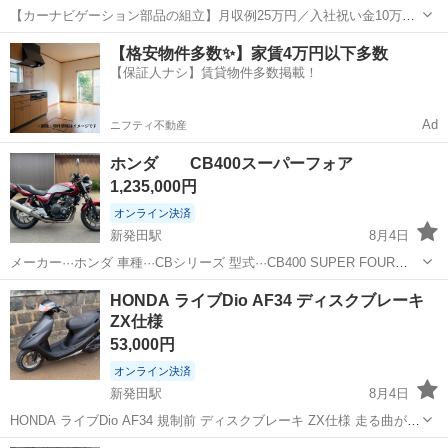
【カーナビゲーション部品の組立】月収例25万円／入社祝い金10万
円！／うれしい土日祝休み★年間休日125日／稼げる夜勤専属！日払い
長野
松本市
南松本駅
その他
【格安物件多数✨】家賃4万円以下多数
OK！ 人気の工場のお仕事 ◇カーナビゲーション部品の組立◇ ■ 業務
【保証人ナシ】賃貸物件多数掲載！
内容 車載用カーナビゲ...
Ad
ニフティ不動産
ホンダ CB400スーパーフォア
1,235,000円
オンライン決済
新発田駅
8月4日
メーカー···ホンダ 車種···CBシリーズ 型式···CB400 SUPER FOUR
REVO ABS 年式…令和4年９月（最終モデル） 距離…1280km 車検…
新潟
新発田市
新発田駅
ホンダ
HONDA ライブDio AF34 ディスクブレーキ
令和９年９月まで ホンダドリームにて新車購入 雨天未走行...
ZX仕様
53,000円
オンライン決済
新発田駅
8月4日
HONDA ライブDio AF34 規制前 ディスクブレーキ ZX仕様 走る曲がる
止まる問題ありません。 外装は艶消し黒に塗装されています。 外装の
新潟
新発田市
新発田駅
ホンダ
ディスクブレーキ