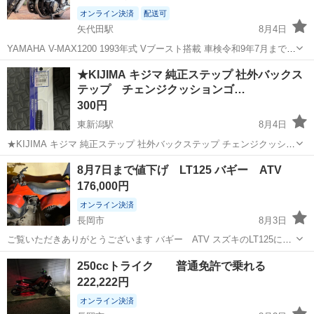
オンライン決済
配送可
矢代田駅
8月4日
YAMAHA V-MAX1200 1993年式 Vブースト搭載 車検令和9年7月まで
☆Vブースト搭載の迫力ある加速！ ☆車検たっぷりで即乗りOK！ ☆
新潟
新潟市
矢代田駅
ヤマハ
VMAX
★KIJIMA キジマ 純正ステップ 社外バックス
カスタム済みで快適性・制動力も向上！ ◇1993年式 ◇走行距離：3...
テップ チェンジクッションゴ…
300円
東新潟駅
8月4日
★KIJIMA キジマ 純正ステップ 社外バックステップ チェンジクッショ
ンゴム ブラック★新品になります。純正ステップや社外品バックステ
新潟
新潟市
東新潟駅
その他
キジマ
8月7日まで値下げ LT125 バギー ATV
ップなどのシフトチェンジペダルやブレーキペダルの交換用ゴムで
176,000円
す。以前に予備用に購入した...
オンライン決済
長岡市
8月3日
ご覧いただきありがとうございます バギー ATV スズキのLT125にな
ります 超希少なバギーだと思います エンジンかかって走れてウルトラ
新潟
長岡市
スズキ
250ccトライク 普通免許で乗れる
ローがあるので1トンまで引っ張れるそうです 当方はこのまま乗って
222,222円
ましたがキャブ調...
オンライン決済