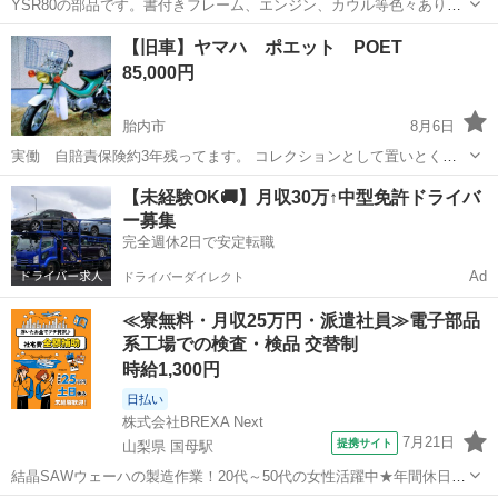
YSR80の部品です。書付きフレーム、エンジン、カウル等色々ありま
す。 リアサスはデイトナの白サスペンション入ってます。 年式の割に
新潟
柏崎市
西山駅
ヤマハ
【旧車】ヤマハ ポエット POET
はカウル類綺麗です！ゴロワーズのカウルだけでも価値あります。 値
85,000円
段は相談で。 他にも部品色...
胎内市
8月6日
実働 自賠責保険約3年残ってます。 コレクションとして置いとくも
整備して趣味乗り、このみのデザインにレストアしてもよし。 現状販
新潟
胎内市
スズキ
【未経験OK🚚】月収30万↑中型免許ドライバ
売です。 普段年々台数が減っている旧車は付加価値として ・希少性
ー募集
（もう手に入らない） ・生産終...
完全週休2日で安定転職
Ad
ドライバーダイレクト
≪寮無料・月収25万円・派遣社員≫電子部品
系工場での検査・検品 交替制
時給1,300円
日払い
株式会社BREXA Next
7月21日
提携サイト
山梨県 国母駅
結晶SAWウェーハの製造作業！20代～50代の女性活躍中★年間休日