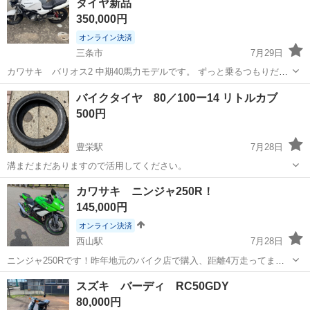
タイヤ新品
備済み車両に...
350,000円
オンライン決済
三条市
7月29日
カワサキ バリオス2 中期40馬力モデルです。 ずっと乗るつもりだっ
たのですが諸事情によりいろんなものを手放さないといけなくなりま
新潟
三条市
カワサキ
バイクタイヤ 80／100ー14 リトルカブ
したので出品いたします。 エンジン始動良好です。 エンジン回りま
500円
す。 走る止まる曲がる問題な...
豊栄駅
7月28日
溝まだまだありますので活用してください。
新潟
新潟市
豊栄駅
その他
タイヤ
カワサキ ニンジャ250R！
145,000円
オンライン決済
西山駅
7月28日
ニンジャ250Rです！昨年地元のバイク店で購入、距離4万走ってます
が絶好調です！自賠責来年の春まで！ 近場なら無料で届けます！ 走行
新潟
柏崎市
西山駅
カワサキ
スズキ バーディ RC50GDY
距離約43000キロ！ 以前他のバイクを販売した際に名義変更でトラブ
80,000円
ルが起きたことがある為ス...