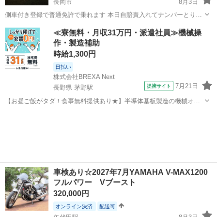
長岡市
8月3日
側車付き登録で普通免許で乗れます 本日自賠責入れてナンバーとりま
した 現在不具合はバッテリーが弱ってます 前進4速後退1速 メーター
新潟
長岡市
その他
≪寮無料・月収31万円・派遣社員≫機械操
読みで90は確認しました
作・製造補助
時給1,300円
日払い
株式会社BREXA Next
7月21日
提携サイト
長野県 茅野駅
【お昼ご飯がタダ！食事無料提供あり★】半導体基板製造の機械オペ
レーターや検査作業！未経験活躍中★カップル＆友達同士の応募OK！
長野
茅野市
茅野駅
その他
赴任旅費会社負担★嬉しい無料送迎◎正社員登用制度あり！マイカー
通勤OK！無料駐車場完備！《長野県茅...
車検あり☆2027年7月YAMAHA V-MAX1200
フルパワー Vブースト
320,000円
オンライン決済
配送可