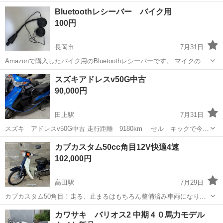
レーターや検査作業！未経験活躍中★カップル＆友達同士の応募OK！
長野
茅野市
茅野駅
その他
Bluetoothレシーバー バイク用
赴任旅費会社負担★嬉しい無料送迎◎正社員登用制度あり！マイカー
100円
通勤OK！無料駐車場完備！《長野県茅...
長岡市
7月31日
Amazonで購入したバイク用のBluetoothレシーバーです。 マイクのス
ポンジカバー、充電ポートのゴムカバーが欠品です。フル充電で5時間
新潟
長岡市
その他
Bluetooth
スズキアドレスv50G中古
くらい使えました。不用になったため、出品します。昨年度使って、
90,000円
取り外した状態です。...
田上駅
7月31日
スズキ アドレスv50G中古 走行距離 9180km セル キックで今の
ところ問題無くエンジン掛かります 傷汚れ有ります 個人差有ると思
新潟
新潟市
田上駅
スズキ
アドレス
カブカスタム50cc角目12V快適4速
いますが綺麗な車体だと思います 現物確認してから納得の上のご購入
102,000円
お願いします現物確認し...
高田駅
7月29日
カブカスタム50角目！走る、止まるはもちろん整備済み車両になりま
す。 1.スパークプラグ交換 2.エンジンオイル交換 3.キックシャフトオ
新潟
上越市
高田駅
ホンダ
カワサキ バリオス2 中期４０馬力モデル
イルシール交換 4.バッテリー交換 5.キャブレター分解O/H その他軽整