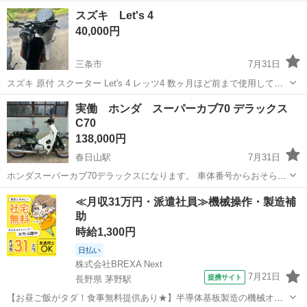
スズキ Let's 4
40,000円
三条市
7月31日
スズキ 原付 スクーター Let's 4 レッツ4 数ヶ月ほど前まで使用してい
ましたが、徐々にエンジンがかかりにくくなり、今はほとんどエンジ
新潟
三条市
スズキ
実働 ホンダ スーパーカブ70 デラックス
ンがかからない状態です。 廃車手続き済みのため、ナンバープレート
C70
はついていません。...
138,000円
春日山駅
7月31日
ホンダスーパーカブ70デラックスになります。 車体番号からおそらく
1987年式になります。 12V 3速 走行距離34918km 通勤で使用するの
新潟
上越市
春日山駅
ホンダ
C70
≪月収31万円・派遣社員≫機械操作・製造補
で伸びます。 カラーはグリーン系になります。 70ccは結構珍しいで
助
す。 ...
時給1,300円
日払い
株式会社BREXA Next
7月21日
提携サイト
長野県 茅野駅
【お昼ご飯がタダ！食事無料提供あり★】半導体基板製造の機械オペ