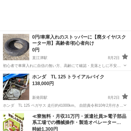
0円/車庫入れのストッパーに【廃タイヤ/スク
ーター用】高齢者/初心者向け
0円
直江津駅
8月2日
初心者で車庫入れに自信の無い方、高齢にて確認・見落としに不安を
感じる方へ！！ バックモニターの無い方。 バック・後退時の車止め/
新潟
上越市
直江津駅
その他
タイヤ
ホンダ TL 125 トライアルバイク
ストッパー代わりに「廃タイヤ」をお譲り致します。 四輪タイヤほど
138,000円
大きくもありません...
新発田駅
8月2日
ホンダ TL 125 ペガサス 走行約41000km。 自賠責令和10年2月付き。
バイクをということではなく、 TL 125を欲しいという人向け。 自分で
新潟
新発田市
新発田駅
ホンダ
トライアル
≪寮無料・月収31万円・派遣社員≫電子部品
軽整備できる方。 エンジン好調。燃費良好。 タイヤ、バッテリー...
系工場での機械操作・製造オペレーター…
時給1,300円