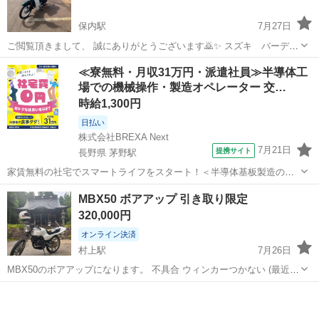
保内駅
7月27日
ご閲覧頂きまして、 誠にありがとうございます🙇✨ スズキ バーディ
を出品致します。 状態：キックでの始動確認済み 中古の為、バッテリ
新潟
三条市
保内駅
スズキ
≪寮無料・月収31万円・派遣社員≫半導体工
ーが消耗してる為交換をお勧めいたします。 商品内容は、添付画像が
場での機械操作・製造オペレーター 交…
全てであり、 現状引き...
時給1,300円
日払い
株式会社BREXA Next
7月21日
提携サイト
長野県 茅野駅
家賃無料の社宅でスマートライフをスタート！＜半導体基板製造の機
械操作・検査＞ランチ代もかからないオトクな職場◎／稼ぎもしっか
長野
茅野市
茅野駅
その他
MBX50 ボアアップ 引き取り限定
り！月収例31万円／長野県茅野市 半導体基板の製造・検査 クリーンル
320,000円
ーム内で、半導体基板の製造や検...
オンライン決済
村上駅
7月26日
MBX50のボアアップになります。 不具合 ウィンカーつかない (最近ま
でついていた) ヘッドライトハイビームのみつきます スピードメータ
新潟
村上市
村上駅
ホンダ
MBX
ー動きません スピードメーターギア変えれば動きます フロントフェン
ダーは割れた...