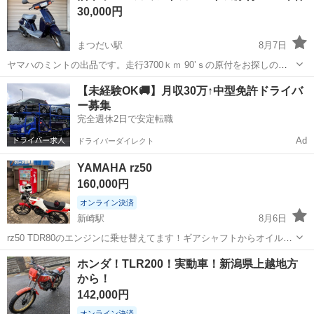
30,000円
ります。 走る曲...
まつだい駅
8月7日
ヤマハのミントの出品です。走行3700ｋｍ 90’ｓの原付をお探しの方
やとりあえず動けばいいって方に！ コンビニや近所を走り回るならち
新潟
十日町市
まつだい駅
ヤマハ
ミント
【未経験OK🚚】月収30万↑中型免許ドライバ
ょうどよい車両かと思います。 状態はキャブ清掃しましたので簡単に
ー募集
エンジンかか...
完全週休2日で安定転職
Ad
ドライバーダイレクト
YAMAHA rz50
160,000円
オンライン決済
新崎駅
8月6日
rz50 TDR80のエンジンに乗せ替えてます！ギアシャフトからオイルが
滲みますが実動です！カスタムは フシミレーシングのバックステッ
新潟
新潟市
新崎駅
ヤマハ
ホンダ！TLR200！実動車！新潟県上越地方
プ・デジタル水温計・他社外品多数。 外装は年式相応の傷やサビが
から！
あります。 一応レストアベ...
142,000円
オンライン決済