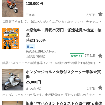
130,000円
三条市
8月7日
ご閲覧頂きまして、 誠にありがとうございます🙇✨ ヤマハ チャッピ
ーを出品致します。 状態：キックでのエンジン始動確認致しました。
新潟
三条市
ヤマハ
≪寮無料・月収25万円・派遣社員≫検査・検
ウインカーが点滅しません。 バッテリーの交換が必要となります。 商
品
品内容は、添付画像が...
時給1,300円
日払い
株式会社BREXA Next
7月21日
提携サイト
山梨県 国母駅
結晶SAWウェーハの製造作業！20代～50代の女性活躍中★年間休日
120日＆土日祝休み！クリーンルーム内でのお仕事！日払い制度利用可
山梨
国母駅
その他
ホンダ☆ジョルノ☆原付スクーター車体☆実
◎正社員登用制度あり！マイカー通勤可！《山梨県中巨摩郡昭和町》
働
人気の工場のお仕事 ◇結晶...
25,000円
まつだい駅
8月7日
ホンダのジョルノの出品です。走行5300ｋｍ 原付をお探しの方やとり
あえず動けばいいって方に！ コンビニや近所を走り回るならちょうど
新潟
十日町市
まつだい駅
ホンダ
スクーター
旧車ヤマハ☆ミント☆２スト☆原付90’ｓ車体
よい車両かと思います。 状態はキャブ清掃しましたのでエンジンかか