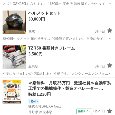
スズキGSX250Lになります。 16800km 実走行 前後18インチ化 タイヤ
前後新品 イグニッションコイルスズキ純正新品 キャブオーバーホール
新潟
新潟市
豊栄駅
スズキ
ヘルメットセット
(キースターにて) シート張り替え スピードメーターは現車のままです
30,000円
がタコと...
巻駅
8月4日
SHOEIヘルメット 確かMサイズで2輪館で買いました。 自身のサイズ
に合わせてフィッティングしてもらってクッション調整しています。
新潟
新潟市
巻駅
その他
ヘルメット
TZR50 書類付きフレーム
あまり使用していません。 多分匂いも大丈夫です😊シールドお付けし
3,500円
ます。 右サイドに傷あります。
五泉駅
8月4日
不要になりましたので出品します 不動です。 ノンクレームノンリター
ンでお願いします。
新潟
五泉市
五泉駅
バイク
≪寮無料・月収25万円・派遣社員≫自動車系
工場での機械操作・製造オペレーター …
時給1,230円
日払い
株式会社BREXA Next
7月21日
提携サイト
長野県 南松本駅