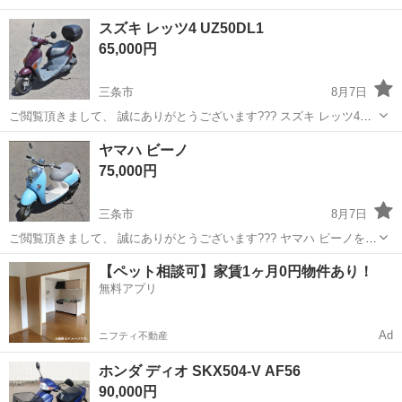
スズキ レッツ4 UZ50DL1
65,000円
三条市
8月7日
ご閲覧頂きまして、 誠にありがとうございます??? スズキ レッツ4
UZ50DL1を出品致します。 状態：キックでのエンジン始動確認を致し
新潟
三条市
スズキ
ヤマハ ビーノ
ました。 商品内容は、添付画像が全てであり、 現状引き渡しとな...
75,000円
三条市
8月7日
ご閲覧頂きまして、 誠にありがとうございます??? ヤマハ ビーノを出
品致します。 状態：キックでのエンジン始動確認を致しました。 バッ
新潟
三条市
ヤマハ
実店舗
【ペット相談可】家賃1ヶ月0円物件あり！
テリーの交換が必要となります。 車体全体にヒビ・割れ等が見受けら
無料アプリ
れます...
Ad
ニフティ不動産
ホンダ ディオ SKX504-V AF56
90,000円