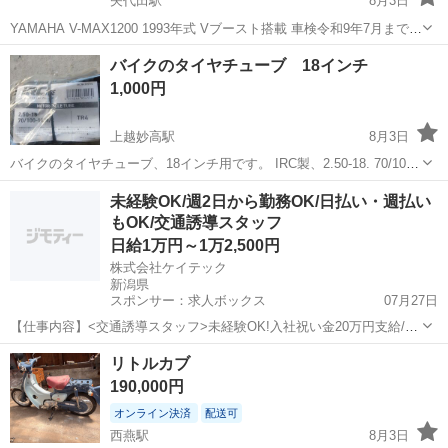
矢代田駅
8月3日
YAMAHA V-MAX1200 1993年式 Vブースト搭載 車検令和9年7月まで
☆Vブースト搭載の迫力ある加速！ ☆車検たっぷりで即乗りOK！ ☆
新潟
新潟市
矢代田駅
ヤマハ
バイクのタイヤチューブ 18インチ
カスタム済みで快適性・制動力も向上！ ◇1993年式 ◇走行距離：3...
1,000円
上越妙高駅
8月3日
バイクのタイヤチューブ、18インチ用です。 IRC製、2.50-18. 70/100-
18。購入日は2024/04です。
新潟
上越市
上越妙高駅
その他
タイヤチューブ
未経験OK/週2日から勤務OK/日払い・週払い
もOK/交通誘導スタッフ
日給1万円～1万2,500円
株式会社ケイテック
新潟県
スポンサー：求人ボックス
07月27日
【仕事内容】<交通誘導スタッフ>未経験OK!入社祝い金20万円支給/週
2日～OK!働きやすさ重視! <交通誘導スタッフ> 週2日～OK!働きやす
アルバイト・パート
リトルカブ
さ重視! 未経験可!急な出費も安心の 日払い・週払いもOK! 幅広い年代
190,000円
の方が活躍中で...
オンライン決済
配送可
西燕駅
8月3日