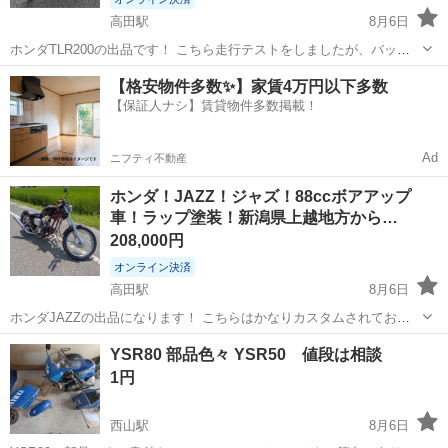
高田駅
8月6日
ホンダTLR200の出品です！ こちら走行テストをしましたが、バッチ
リ走ってくれた実動車になります！ ウインカー、ホーン、ハイビー
新潟
上越市
高田駅
ホンダ
TLR
【格安物件多数✨】家賃4万円以下多数
ム、ロービーム各点灯確認致しました！ 社外のサイドメーター仕様に
【保証人ナシ】賃貸物件多数掲載！
なっており、こちらも問題なく動...
Ad
ニフティ不動産
ホンダ！JAZZ！ジャズ！88ccボアアップ
車！ラップ塗装！新潟県上越地方から…
208,000円
オンライン決済
高田駅
8月6日
ホンダJAZZの出品になります！ こちらはかなりカスタムされてお
り、カッコいい1台かと思います！ 前オーナーさんから88ccにボアア
新潟
上越市
高田駅
ホンダ
JAZZ
YSR80 部品色々 YSR50 値段は相談
ップされてるとの事です。 実際音がかなり太くパワーもあり試しに乗
1円
ったら70kmを簡単に超えま...
西山駅
8月6日