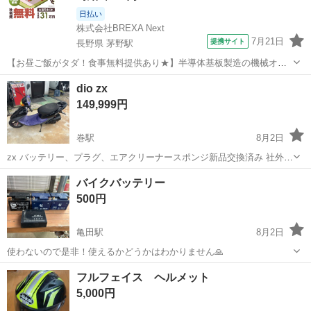
日払い
株式会社BREXA Next
7月21日
提携サイト
長野県 茅野駅
【お昼ご飯がタダ！食事無料提供あり★】半導体基板製造の機械オペ
レーターや検査作業！未経験活躍中★カップル＆友達同士の応募OK！
長野
茅野市
茅野駅
その他
dio zx
赴任旅費会社負担★嬉しい無料送迎◎正社員登用制度あり！マイカー
149,999円
通勤OK！無料駐車場完備！《長野県茅...
巻駅
8月2日
zx バッテリー、プラグ、エアクリーナースポンジ新品交換済み 社外
CDI、社外マフラーチャンバーなど交換済み 純正はありません かなり
新潟
新潟市
巻駅
ホンダ
バイクバッテリー
スピード出ます。
500円
亀田駅
8月2日
使わないので是非！使えるかどうかはわかりません🙏
新潟
新潟市
亀田駅
その他
バッテリー
フルフェイス ヘルメット
5,000円