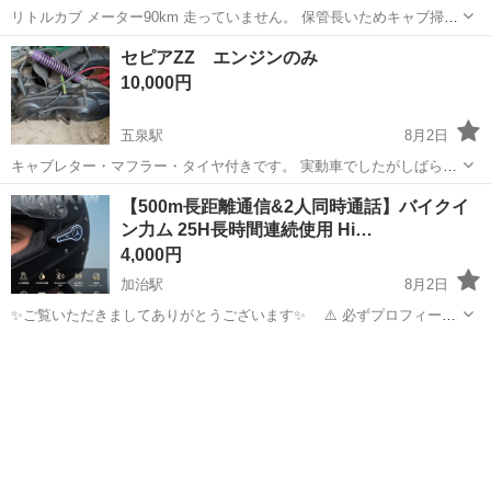
リトルカブ メーター90km 走っていません。 保管長いためキャブ掃除
しないとエンジンかかりません。
新潟
燕市
西燕駅
バイク
セピアZZ エンジンのみ
10,000円
五泉駅
8月2日
キャブレター・マフラー・タイヤ付きです。 実動車でしたがしばらく
エンジンをかけていませんので軽く整備したら動くと思います。 引き
新潟
五泉市
五泉駅
スズキ
【500m長距離通信&2人同時通話】バイクイ
取りに来られる方でお願いします。
ン力ム 25H長時間連続使用 Hi…
4,000円
加治駅
8月2日
✨ご覧いただきましてありがとうございます✨ ⚠️ 必ずプロフィール
を一読してください。 現金のみ、手渡しのみとなります⚠️ バイク用イ
新潟
新発田市
加治駅
その他
ンカムです。 購入しましたが使用する機会がなかったため出品いたし
ます。未使用品です。...