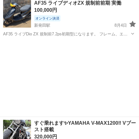
AF35 ライブディオZX 規制前前期 実働
チリが合わない部分があります。 シートも破れあります。 全体的に状
100,000円
態は...
オンライン決済
新発田駅
8月4日
AF35 ライブDio ZX 規制前7.2ps初期型になります。 フレーム、エン
ジンともに本物のAF35型ZXです。 フレームAF35-1064〜 エンジン
新潟
新発田市
新発田駅
ホンダ
AF34E-3029〜 【カスタム内容】 ・POSH製CDI ・...
すぐ乗れます✨YAMAHA V-MAX1200‼️ Vブー
スト搭載
320,000円