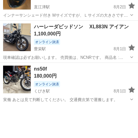
直江津駅
8月2日
インナーサンシェード付き Mサイズですが、Ｌサイズの大きさです。
目立った傷もなく美品な方だと思います。 直接取引希望
新潟
上越市
直江津駅
その他
ヘルメット
ハーレーダビッドソン XL883N アイアン
1,100,000円
オンライン決済
豊栄駅
8月1日
現車確認は必ずお願いします。 売買後は、NCNRです。 商品名 :
XL883N アイアン ブランド・メーカー：ハーレーダビッドソン 年式：
新潟
新潟市
豊栄駅
その他
ns50f
H22年式 2010y 走行距離：メーター読み 9050km ※売れるまでは
180,000円
乗り...
オンライン決済
くびき駅
8月1日
実働 あとは見て判断してください。 交通費次第で運搬します。
新潟
上越市
くびき駅
ホンダ