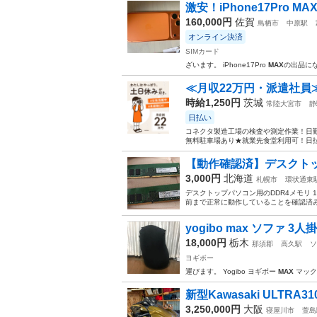
激安！iPhone17Pro 
160,000円
佐賀
鳥栖市
中原駅
オンライン決済
SIMカード
ざいます。 iPhone17Pro
MAX
の出品にな
≪月収22万円・派遣社員
時給1,250円
茨城
常陸大宮市
静
日払い
コネクタ製造工場の検査や測定作業！日勤
無料駐車場あり★就業先食堂利用可！日払
【動作確認済】デスクトップ用メ
3,000円
北海道
札幌市
環状通東
デスクトップパソコン用のDDR4メモリ 
前まで正常に動作していることを確認済み
yogibo max ソファ 3
18,000円
栃木
那須郡
高久駅
ソ
ヨギボー
運びます。 Yogibo ヨギボー
MAX
マック
新型Kawasaki ULTRA3
3,250,000円
大阪
寝屋川市
萱島