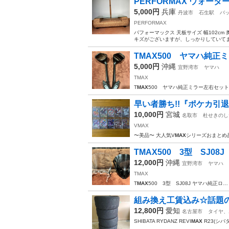
PERFORMAX ウォー
5,000円
兵庫
丹波市
石生駅
バ
PERFORMAX
パフォーマックス 天板サイズ 幅102cm 奥
キズがございますが、しっかりしていてまだ
TMAX500 ヤマハ純
5,000円
沖縄
宜野湾市
ヤマハ
TMAX
T
MAX
500 ヤマハ純正ミラー左右セッ
早い者勝ち!!『ポケカ引
10,000円
宮城
名取市
杜せきのし
VMAX
〜美品〜 大人気V
MAX
シリーズおまとめ
TMAX500 3型 SJ0
12,000円
沖縄
宜野湾市
ヤマハ
TMAX
T
MAX
500 3型 SJ08J ヤマハ純正ロ…
組み換え工賃込み☆話題のシバ
12,800円
愛知
名古屋市
タイヤ、
SHIBATA RYDANZ REVI
MAX
R23(シ