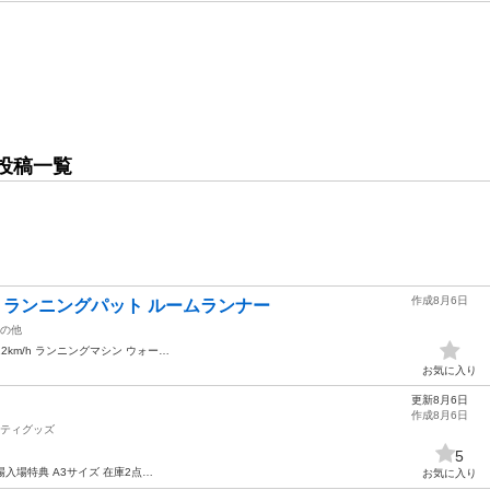
投稿一覧
作成8月6日
グ) ランニングパット ルームランナー
の他
12km/h ランニングマシン ウォー…
お気に入り
更新8月6日
作成8月6日
ティグッズ
5
場入場特典 A3サイズ 在庫2点…
お気に入り