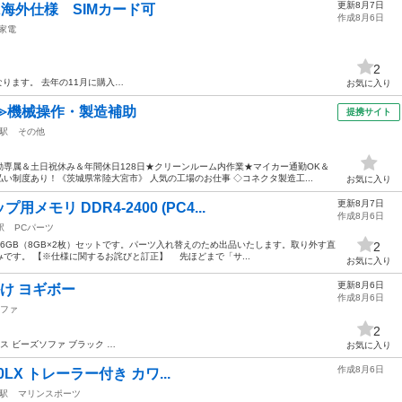
更新8月7日
MAX海外仕様 SIMカード可
作成8月6日
家電
2
ります。 去年の11月に購入…
お気に入り
≫機械操作・製造補助
提携サイト
駅
その他
専属＆土日祝休み＆年間休日128日★クリーンルーム内作業★マイカー通勤OK＆
い制度あり！《茨城県常陸大宮市》 人気の工場のお仕事 ◇コネクタ製造工...
お気に入り
更新8月7日
モリ DDR4-2400 (PC4...
作成8月6日
駅
PCパーツ
16GB（8GB×2枚）セットです。パーツ入れ替えのため出品いたします。取り外す直
2
です。 【※仕様に関するお詫びと訂正】 先ほどまで「サ...
お気に入り
更新8月6日
人掛け ヨギボー
作成8月6日
ファ
2
ス ビーズソファ ブラック …
お気に入り
作成8月6日
10LX トレーラー付き カワ...
駅
マリンスポーツ