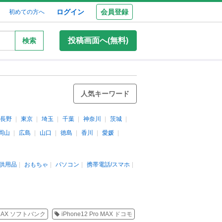
ログイン
会員登録
初めての方へ
投稿画面へ(無料)
検索
人気キーワード
長野
東京
埼玉
千葉
神奈川
茨城
岡山
広島
山口
徳島
香川
愛媛
供用品
おもちゃ
パソコン
携帯電話/スマホ
o MAX ソフトバンク
iPhone12 Pro MAX ドコモ