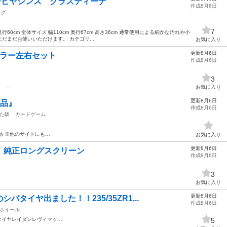
ターヒヤシンス クラスティーナ
作成8月6日
ッグ
7
行60cm 全体サイズ 幅110cm 奥行67cm 高さ36cm 通常使用による細かな汚れや小
まだお使いいただけます。 カテゴリ...
お気に入り
更新8月6日
正ミラー左右セット
作成8月6日
3
ト …
お気に入り
更新8月6日
退品』
作成8月6日
た駅
カードゲーム
品 ※他のサイトにも…
お気に入り
更新8月6日
8J 純正ロングスクリーン
作成8月6日
3
お気に入り
更新8月6日
タイヤ出ました！！235/35ZR1...
作成8月6日
ホイール
バタイヤレイダンレヴィマッ…
5