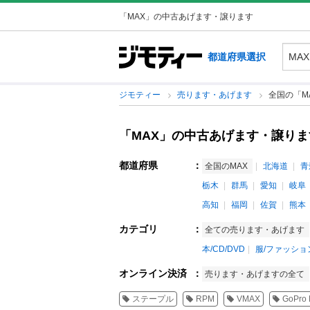
「MAX」の中古あげます・譲ります
都道府県選択
ジモティー
売ります・あげます
全国の「M
「MAX」の中古あげます・譲りま
都道府県
：
全国のMAX
北海道
青
栃木
群馬
愛知
岐阜
高知
福岡
佐賀
熊本
カテゴリ
：
全ての売ります・あげます
本/CD/DVD
服/ファッショ
オンライン決済
：
売ります・あげますの全て
ステープル
RPM
VMAX
GoPro