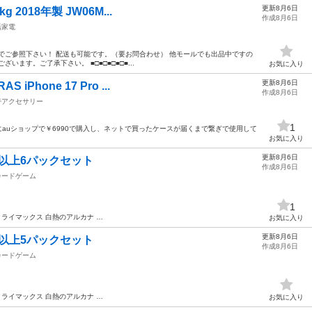
更新8月6日
g 2018年製 JW06M...
作成8月6日
活家電
ず最下部までご参照下さい！ 配送も可能です。（要お問合わせ） 他モールでも出品中ですの
ます。ご了承下さい。 ■□■□■□■□■...
お気に入り
更新8月6日
iPhone 17 Pro ...
作成8月6日
帯アクセサリー
1
にauショップで￥6990で購入し、ネットで買ったケースが届くまで繋ぎで使用して
お気に入り
更新8月6日
以上6パックセット
作成8月6日
カードゲーム
1
ライマックス 白熱のアルカナ …
お気に入り
更新8月6日
以上5パックセット
作成8月6日
カードゲーム
ライマックス 白熱のアルカナ …
お気に入り