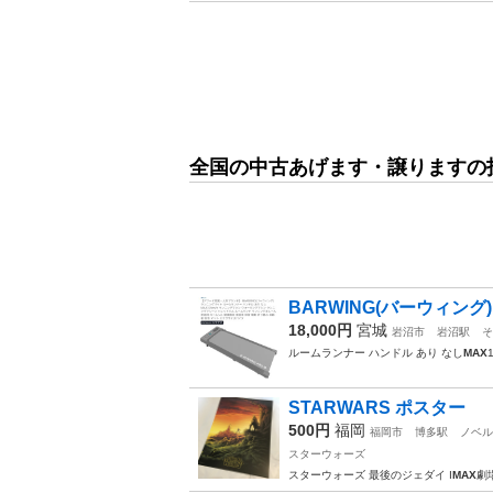
全国の中古あげます・譲りますの
BARWING(バーウィン
18,000円
宮城
岩沼市
岩沼駅
そ
ルームランナー ハンドル あり なし
MAX
STARWARS ポスター
500円
福岡
福岡市
博多駅
ノベル
スターウォーズ
スターウォーズ 最後のジェダイ I
MAX
劇