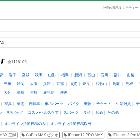
地元の掲示板 ジモティー
AX」
す
全111810件
森
岩手
宮城
秋田
山形
福島
新潟
富山
石川
福井
山梨
三重
静岡
大阪
兵庫
京都
滋賀
奈良
和歌山
鳥取
島根
大分
長崎
宮崎
鹿児島
沖縄
家具
家電
自転車
車のパーツ
バイク
楽器
チケット
生活雑貨
子
ン
靴/バッグ
コスメ/ヘルスケア
スポーツ
食品
お酒
その他
オンライン決済投稿のみ
オンライン決済投稿以外
 MAX 三脚
GoPro MAX ビデオ
iPhone12 PRO MAX
iPhone12 Pr