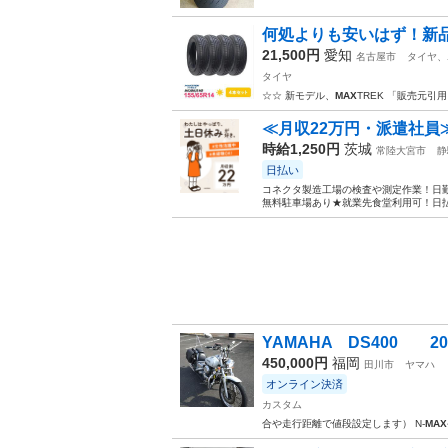
何処よりも安いはず！新品155
21,500円
愛知
名古屋市
タイヤ、
タイヤ
☆☆ 新モデル、
MAX
TREK 「販売元引
≪月収22万円・派遣社員
時給1,250円
茨城
常陸大宮市
静
日払い
コネクタ製造工場の検査や測定作業！日勤
無料駐車場あり★就業先食堂利用可！日払
YAMAHA DS400 20
450,000円
福岡
田川市
ヤマハ
オンライン決済
カスタム
合や走行距離で値段設定します） N-
MAX