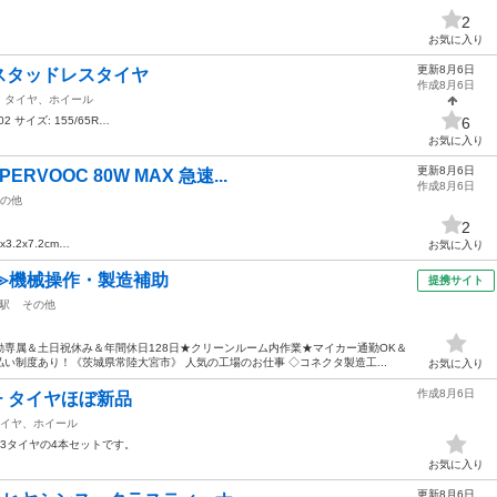
2
お気に入り
更新8月6日
スタッドレスタイヤ
作成8月6日
タイヤ、ホイール
02 サイズ: 155/65R…
6
お気に入り
更新8月6日
RVOOC 80W MAX 急速...
作成8月6日
の他
2
x3.2x7.2cm…
お気に入り
≫機械操作・製造補助
提携サイト
駅
その他
専属＆土日祝休み＆年間休日128日★クリーンルーム内作業★マイカー通勤OK＆
い制度あり！《茨城県常陸大宮市》 人気の工場のお仕事 ◇コネクタ製造工...
お気に入り
作成8月6日
チ タイヤほぼ新品
イヤ、ホイール
23タイヤの4本セットです。
お気に入り
更新8月6日