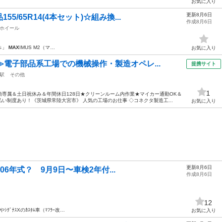
お気に入り
更新8月6日
/65R14(4本セット)☆組み換...
作成8月6日
ホイール
用↓」
MAX
IMUS M2（マ…
お気に入り
≫電子部品系工場での機械操作・製造オペレ...
提携サイト
駅
その他
1
専属＆土日祝休み＆年間休日128日★クリーンルーム内作業★マイカー通勤OK＆
い制度あり！《茨城県常陸大宮市》 人気の工場のお仕事 ◇コネクタ製造工...
お気に入り
更新8月6日
06年式？ 9月9日〜車検2年付...
作成8月6日
12
やｼｸﾞﾅｽXのｶｽﾀﾑ車（ﾏﾌﾗｰ改…
お気に入り