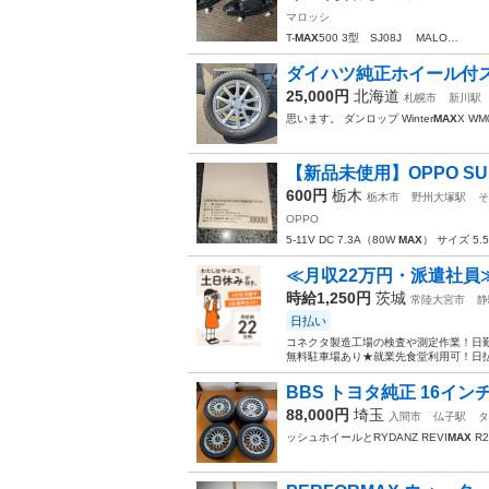
マロッシ
T-
MAX
500 3型 SJ08J MALO…
ダイハツ純正ホイール付
25,000円
北海道
札幌市
新川駅
思います。 ダンロップ Winter
MAX
X WM
【新品未使用】OPPO SUPE
600円
栃木
栃木市
野州大塚駅
そ
OPPO
5-11V DC 7.3A（80W
MAX
） サイズ 5.5
≪月収22万円・派遣社員
時給1,250円
茨城
常陸大宮市
静
日払い
コネクタ製造工場の検査や測定作業！日勤
無料駐車場あり★就業先食堂利用可！日払
BBS トヨタ純正 16イン
88,000円
埼玉
入間市
仏子駅
タ
ッシュホイールとRYDANZ REVI
MAX
R