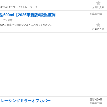
AX
TRAILER マックストレーラー ス…
お気に入り
作成8月6日
00ml【2026革新版6段温度調...
キッチン家電
MAX
」目盛りを超えないように入れてください…
お気に入り
更新8月6日
ッシ レーシングミラーオフカバー
作成8月6日