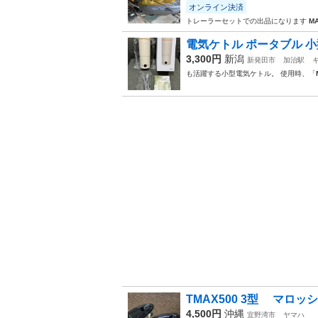
オンライン決済
トレーラーセットでの出品になります
M
電気ケトル ポータブル 小型6
3,300円
新潟
新発田市
加治駅
も活躍する小型電気ケトル。 使用時、「
TMAX500 3型 マロ
4,500円
沖縄
宜野湾市
ヤマハ