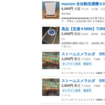
maxzen 全自動洗濯機 6.0k
6,000円
大阪
守口市
大日駅
生
事前連絡
■□■□■□■□■□■□■□■□■□■□ 必
で、 予告なく出品を取り消しする場合がござい
美品【定価￥6990】TORRAS 
2,000円
高知
高知市
薊野駅
携
Pro
使用期間1週間の美品です。 端末購入時
いました。
ストームエメラルダ SR
3,200円
東京
千代田区
竹橋駅
オンライン決済
配送可
ドリーム
スノーハザード クレイバースト V
MAX
ク
ストームエメラルダ SR
2,800円
東京
千代田区
竹橋駅
オンライン決済
配送可
ドリーム
スノーハザード クレイバースト V
MAX
ク