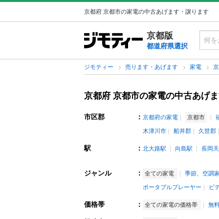
京都府 京都市の家電の中古あげます・譲ります
京都版
都道府県選択
ジモティー
売ります・あげます
家電
京都府 京都市の家電の中古あげ
市区郡
：
京都府の家電
京都市
木津川市
船井郡
久世郡
駅
：
北大路駅
向島駅
長岡天
ジャンル
：
全ての家電
季節、空調
ポータブルプレーヤー
ビ
価格帯
：
全ての家電の価格帯
無