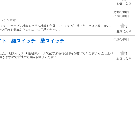
お気に入り
更新8月8日
作成8月8日
キッチン家電
使えます。 オーブン機能やグリル機能も付属していますが、使ったことはありません。
7
かい汚れや傷はありますのでご了承ください。
お気に入り
作成8月8日
イト 紐スイッチ 壁スイッチ
した。 紐スイッチ ★最初のメールで必ず来られる日時を書いてください★ 差し上げ
1
ておきますので非対面でお持ち帰りください。
お気に入り