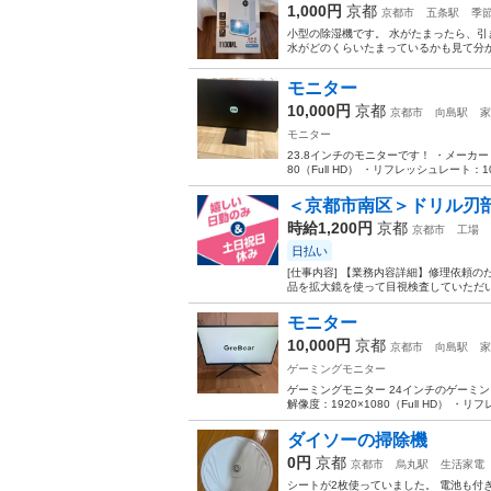
1,000円
京都
京都市
五条駅
季
小型の除湿機です。 水がたまったら、引
水がどのくらいたまっているかも見て分か
モニター
10,000円
京都
京都市
向島駅
家
モニター
23.8インチのモニターです！ ・メーカー：X
80（Full HD） ・リフレッシュレート：100
＜京都市南区＞ドリル刃部
時給1,200円
京都
京都市
工場
日払い
[仕事内容] 【業務内容詳細】修理依頼
品を拡大鏡を使って目視検査していただい
モニター
10,000円
京都
京都市
向島駅
家
ゲーミングモニター
ゲーミングモニター 24インチのゲーミングモ
解像度：1920×1080（Full HD） ・リフ
ダイソーの掃除機
0円
京都
京都市
烏丸駅
生活家電
シートが2枚使っていました。 電池も付