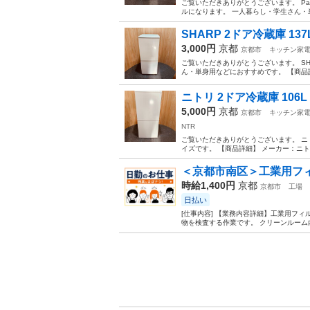
ご覧いただきありがとうございます。 Pan
ルになります。 一人暮らし・学生さん・単身
SHARP 2ドア冷蔵庫 137L 
3,000円
京都
京都市
キッチン家
ご覧いただきありがとうございます。 SH
ん・単身用などにおすすめです。 【商品詳細
ニトリ 2ドア冷蔵庫 106L 2
5,000円
京都
京都市
キッチン家
NTR
ご覧いただきありがとうございます。 ニ
イズです。 【商品詳細】 メーカー：ニトリ（
＜京都市南区＞工業用フィ
時給1,400円
京都
京都市
工場
日払い
[仕事内容] 【業務内容詳細】工業用フ
物を検査する作業です。 クリーンルーム内