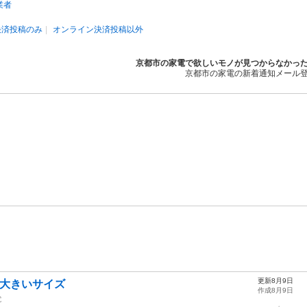
業者
決済投稿のみ
オンライン決済投稿以外
京都市の家電で欲しいモノが見つからなかっ
京都市の家電の新着通知メール
更新8月9日
き大きいサイズ
作成8月9日
電