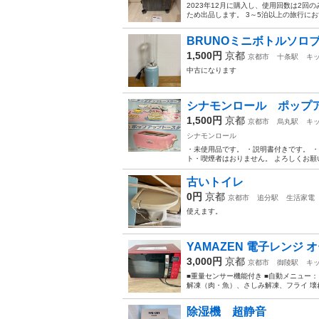
2023年12月に購入し、使用回数は2回の
ため出品します。 3～5泊以上の旅行に
BRUNOミニボトルソロ
1,500円
京都
京都市
十条駅
キ
中古になります
シナモンロール ポップ
1,500円
京都
京都市
烏丸駅
キ
シナモンロール
・未使用品です。 ・説明書付きです。 
ト・喫煙者はおりません。 よろしくお願
古いトイレ
0円
京都
京都市
追分駅
生活家電
使えます。
YAMAZEN 電子レンジ オ
3,000円
京都
京都市
御陵駅
キ
■重量センサー機能付き ■自動メニュー
解凍（肉・魚）、さしみ解凍、フライ 壊
除湿機 超静音