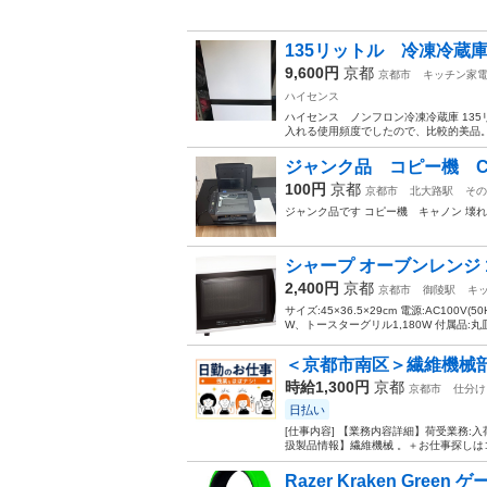
135リットル 冷凍冷蔵
9,600円
京都
京都市
キッチン家
ハイセンス
ハイセンス ノンフロン冷凍冷蔵庫 135
入れる使用頻度でしたので、比較的美品。
ジャンク品 コピー機 Ca
100円
京都
京都市
北大路駅
その
ジャンク品です コピー機 キャノン 壊
シャープ オーブンレンジ 1
2,400円
京都
京都市
御陵駅
キ
サイズ:45×36.5×29cm 電源:AC100V(5
W、トースターグリル1,180W 付属品:丸
＜京都市南区＞繊維機械部
時給1,300円
京都
京都市
仕分け
日払い
[仕事内容] 【業務内容詳細】荷受業務:入
扱製品情報】繊維機械 。＋お仕事探しはコ
Razer Kraken Gre