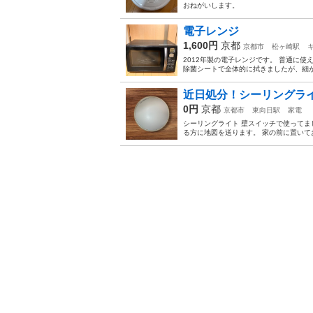
おねがいします。
電子レンジ
1,600円
京都
京都市
松ヶ崎駅
2012年製の電子レンジです。 普通に
除菌シートで全体的に拭きましたが、細
近日処分！シーリングラ
0円
京都
京都市
東向日駅
家電
シーリングライト 壁スイッチで使ってま
る方に地図を送ります。 家の前に置い