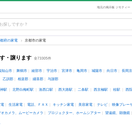
地元の掲示板 ジモティー
京都府の家電
京都市の家電
ます・譲ります
全73305件
福知山市
舞鶴市
綾部市
宇治市
宮津市
亀岡市
城陽市
向日市
長岡
乙訓郡
相楽郡
綴喜郡
与謝郡
神駅
北野白梅町駅
洛西口駅
西大路駅
二条駅
西京極駅
桂駅
西
家電
生活家電
電話、ＦＡＸ
キッチン家電
美容家電
テレビ
映像プレー
デオカメラ、ムービーカメラ
プロジェクター、ホームシアター
望遠鏡、顕微鏡
料