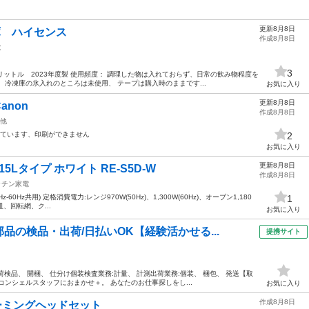
更新8月8日
庫 ハイセンス
作成8月8日
電
3
リットル 2023年度製 使用頻度： 調理した物は入れておらず、日常の飲み物程度を
 冷凍庫の氷入れのところは未使用、 テープは購入時のままです...
お気に入り
更新8月8日
non
作成8月8日
他
れています、印刷ができません
2
お気に入り
更新8月8日
5Lタイプ ホワイト RE-S5D-W
作成8月8日
ッチン家電
0Hz-60Hz共用) 定格消費電力:レンジ970W(50Hz)、1,300W(60Hz)、オーブン1,180
1
皿、回転網、ク...
お気に入り
品の検品・出荷/日払いOK【経験活かせる...
提携サイト
荷検品、 開梱、 仕分け個装検査業務:計量、 計測出荷業務:個装、 梱包、 発送【取
ンシェルスタッフにおまかせ＋。 あなたのお仕事探しをし...
お気に入り
作成8月8日
en ゲーミングヘッドセット