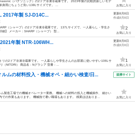
asonic（パナソニック）の2ドア冷凍冷蔵庫です。 2023年製の比較的新しいモデ
用にちょうど良い138Lサイズです。 ...
お気に入り
更新8月8日
2017年製 SJ-D14C...
作成8月8日
電
ARP（シャープ）の2ドア冷凍冷蔵庫です。 137Lサイズで、一人暮らし・学生さ
2
】 メーカー：SHARP（シャープ） 型...
お気に入り
更新8月8日
021年製 NTR-106WH...
作成8月8日
電
1
トリの2ドア冷凍冷蔵庫です。 一人暮らしや学生さんのお部屋に使いやすい106Lサ
NITORI） 商品名：Nグラシア 型番：...
お気に入り
ルムの材料投入・機械オペ・細かい検査/日...
提携サイト
ィルム製造工場での機械オペレーター業務。 機械への材料の投入と機械操作、 細かい
での作業もあります。 機械熱で暑い職場もあります。 残業ほぼありま...
お気に入り