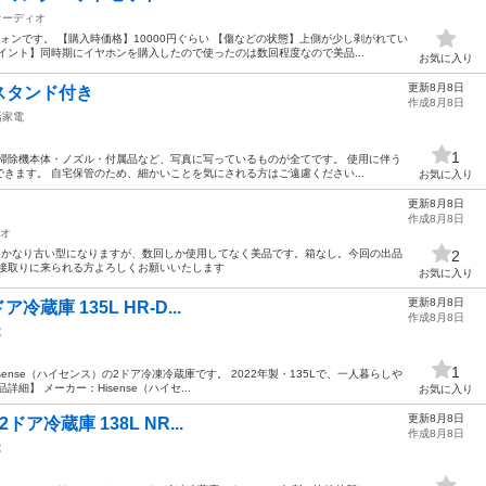
オーディオ
ォンです。 【購入時価格】10000円ぐらい 【傷などの状態】上側が少し剥がれてい
イント】同時期にイヤホンを購入したので使ったのは数回程度なので美品...
お気に入り
更新8月8日
スタンド付き
作成8月8日
活家電
1
掃除機本体・ノズル・付属品など、写真に写っているものが全てです。 使用に伴う
きます。 自宅保管のため、細かいことを気にされる方はご遠慮ください...
お気に入り
更新8月8日
作成8月8日
オ
 かなり古い型になりますが、数回しか使用してなく美品です。箱なし。今回の出品
2
直接取りに来られる方よろしくお願いいたします
お気に入り
更新8月8日
ア冷蔵庫 135L HR-D...
作成8月8日
電
1
ense（ハイセンス）の2ドア冷凍冷蔵庫です。 2022年製・135Lで、一人暮らしや
】 メーカー：Hisense（ハイセ...
お気に入り
更新8月8日
2ドア冷蔵庫 138L NR...
作成8月8日
電