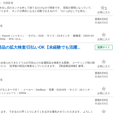
節、空調家電
き出し式のタンクを外して捨てるだけなので簡単です。 背面が透明になっていて、
1
ります。 タンクが満水になると自動で止まるので、つけっぱなしでも安心...
お気に入り
更新8月8日
作成8月8日
電
iaomi（シャオミ） ・モデル：A24i ・サイズ：23.8インチ ・解像度：1920×10
Hz ・IPSパネル...
お気に入り
品の拡大検査/日払いOK【未経験でも活躍...
提携サイト
のため送られてきたドリルの刃先などの金属部品を検査する業務。 コーティング前の部
たり、 洗浄後の部品の検査をしていただきます。 【取扱製品情報】修理...
お気に入り
更新8月8日
作成8月8日
電
ニターです！ ・メーカー：GreBear ・型番：G24165 ・サイズ：24インチ ・
レッシュレート：165Hz ...
お気に入り
更新8月8日
作成8月8日
きます。 できるだけ早くとりにきてくれる方を優先させていただきます。 よろしく