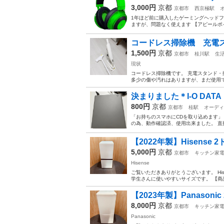
3,000円
京都
京都市
西京極駅
1年ほど前に購入したゲーミングヘッドフ
ますが、問題なく使えます 【アピールポ
コードレス掃除機 充電
1,500円
京都
京都市
桂川駅
生
現状
コードレス掃除機です。 充電スタンド・
多少の傷や汚れはありますが、まだ使用で
決まりました＊I-O DATA
800円
京都
京都市
桂駅
オーディ
「お持ちのスマホにCDを取り込めます」
の為、動作確認済、使用出来ました。 
【2022年製】Hisense 2ド
5,000円
京都
京都市
キッチン家
Hisense
ご覧いただきありがとうございます。 His
学生さんに使いやすいサイズです。 【商品詳細
【2023年製】Panasonic 
8,000円
京都
京都市
キッチン家
Panasonic