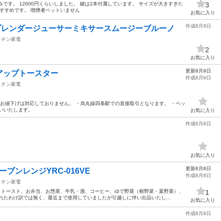
みです。 12000円くらいしました。 鍵は2本付属しています。 サイズが大きすぎた
3
おすすめです。 喫煙者ペットいません
お気に入り
作成8月9日
ブレンダージューサーミキサースムージーブルーノ
ッチン家電
2
お気に入り
更新8月9日
アップトースター
作成8月9日
ッチン家電
・お値下げは対応しておりません。 ・烏丸線四条駅での直接取引となります。 ・ペッ
いいたします。
お気に入り
作成8月8日
お気に入り
更新8月8日
ーブンレンジYRC-016VE
作成8月8日
ッチン家電
： トースト、お弁当、お惣菜、牛乳・酒、コーヒー、ゆで野菜（根野菜・葉野菜）、
1
れたわけ訳では無く、最近まで使用していましたが引越しに伴い出品いたし...
お気に入り
作成8月8日