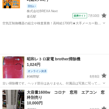
日払い
株式会社BREXA Next
7月10日
提携サイト
釜石駅
空気圧制御機器の組立や検査業務！高時給1700円★大手メーカー勤
務！嬉しい寮費無料！ワンルーム寮完備★マイカー通勤OK＆工場敷地
岩手
釜石市
釜石駅
その他
内に無料駐車場あり★！《岩手県釜石市》 人気の工場のお仕事 ◇空気
圧制御機器（シリンダ、バルブ...
昭和レトロ家電 brother掃除機
1,024円
オンライン決済
村崎野駅
8月8日
古い掃除機です。ヘッド部分はありません、付属品は写真に写ってる
もののみです。動作未確認です。直接取りに来れる方でお願いしま
岩手
北上市
村崎野駅
生活家電
大容量1600w コロナ 窓用 エアコン 窓
す。
枠別売り
10,000円