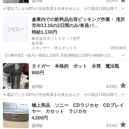
盛岡駅
8月8日
※電話でしか100%の完全取置き出来ませんが、その場合11時以降でお
願い致します。 (お問い合わせ欄からの完全取置きはできません) ※こ
岩手
盛岡市
盛岡駅
季節、空調家電
商品
倉庫内での飲料品出荷ピッキング作業・ 滝沢
ちら逃げも隠れも出来ない店舗型のジモティーお取り引きなので個人
市/8/13.16の2日間のみ!単発バ…
間のお取り引きより...
時給1,130円
株式会社ホットスタッフ岩手
岩手県
スポンサー：求人ボックス
08月08日
【仕事内容】<給与> 時給1,130円 月収例時給1130円×8時間×2日
=14,973円 〇交通費別途支給 <即払い制度あり> 時給×稼働時間分の
アルバイト・パート / 派遣社員
タイガー 本格的 ポット 水筒 魔法瓶
内、1000円単位で申請可能! 申請日から最短当日中に受取可能(規定あ
900円
り) <飲料...
盛岡駅
8月8日
※電話でしか100%の完全取置き出来ませんが、その場合11時以降でお
願い致します。 (お問い合わせ欄からの完全取置きはできません) ※こ
岩手
盛岡市
盛岡駅
キッチン家電
極上美品 ソニー CDラジカセ CDプレイ
ちら逃げも隠れも出来ない店舗型のジモティーお取り引きなので個人
ヤー カセット ラジカセ
間のお取り引きより...
4,500円
盛岡駅
8月8日