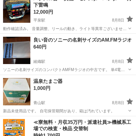
下雷鳴
12,000円
平泉駅
8月8日
動作確認済み。 音量調整、リールの動き、ライト等異常ございませ
ん。 ジンオウガ 尻尾、顔の役物も正常に動作します。 あくまで中古
岩手
西磐井郡
平泉駅
映像プレーヤー、レコーダー
良い音のソニーの名刺サイズのAM.FMラジオ
品という事をご理解、了承の上ご購入を検討してください。 値下げ交
640円
渉可能です！ 無段階ボリューム...
綾織駅
8月8日
ソニーの名刺サイズのコンパクトAMFMラジオの中古です。 単4電池2
本使用します。 イヤホーンはありません。中古で良ければお付けしま
岩手
花巻市
綾織駅
オーディオ
温泉たまご器
す。 室内運動時に使おうと買いましたが、あまり使用しないまま、し
1,000円
まっていた物です。 ...
青山駅
8月8日
新品未使用品です。 自宅保管期間があり、箱は汚れています。
岩手
盛岡市
青山駅
キッチン家電
≪寮無料・月収35万円・派遣社員≫機械系工
場での検査・検品 交替制
時給1,700円