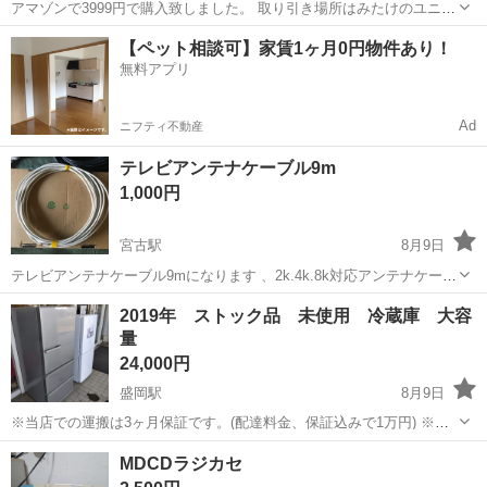
アマゾンで3999円で購入致しました。 取り引き場所はみたけのユニバ
ースでお願いいたします。
岩手
盛岡市
厨川駅
季節、空調家電
ユニバース
【ペット相談可】家賃1ヶ月0円物件あり！
無料アプリ
Ad
ニフティ不動産
テレビアンテナケーブル9m
1,000円
宮古駅
8月9日
テレビアンテナケーブル9mになります 、2k.4k.8k対応アンテナケーブ
ルです
岩手
宮古市
宮古駅
家電
テレビアンテナケーブル
2019年 ストック品 未使用 冷蔵庫 大容
量
24,000円
盛岡駅
8月9日
※当店での運搬は3ヶ月保証です。(配達料金、保証込みで1万円) ※会
社倉庫からのお品で似たような製品複数台あります。 ※動作テストの
岩手
盛岡市
盛岡駅
キッチン家電
MDCDラジカセ
使用はお許しください。 ※写真のメーカー出荷テープそのままなの...