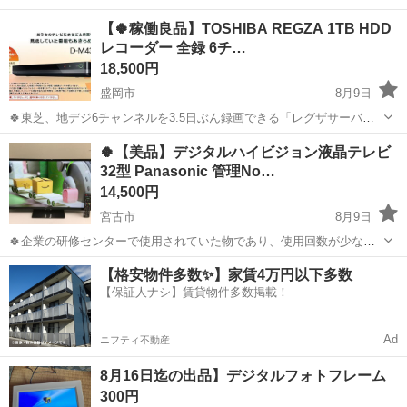
【🍀稼働良品】TOSHIBA REGZA 1TB HDD
レコーダー 全録 6チ…
18,500円
盛岡市
8月9日
🍀東芝、地デジ6チャンネルを3.5日ぶん録画できる「レグザサーバー
D-M430」、「タイムシフトマシン」搭載レコーダーの入門機 🍀画像
岩手
盛岡市
映像プレーヤー、レコーダー
🍀【美品】デジタルハイビジョン液晶テレビ
①②はサンプル画像です。 🐱本体の他、アンテナケーブルが一式付い
32型 Panasonic 管理No…
タイムシフトマシン
ていますので、他に購...
14,500円
宮古市
8月9日
🍀企業の研修センターで使用されていた物であり、使用回数が少なく
極上品です。 🍀複数台、在庫がありますので、複数台必要であればご
岩手
宮古市
テレビ
ケーブル
【格安物件多数✨】家賃4万円以下多数
相談ください！ ◎薄型ハイビジョンテレビの高画質は素晴らしいの一
【保証人ナシ】賃貸物件多数掲載！
言です。 ◎３２型なので大画...
Ad
ニフティ不動産
8月16日迄の出品】デジタルフォトフレーム
300円