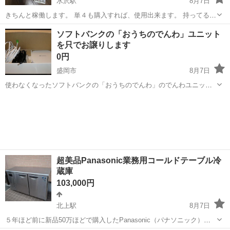
水沢駅
8月7日
きちんと稼働します。 単４も購入すれば、使用出来ます。 持ってると
重宝しますよ。
岩手
奥州市
水沢駅
その他
エネループ
ソフトバンクの「おうちのでんわ」ユニット
を只でお譲りします
0円
盛岡市
8月7日
使わなくなったソフトバンクの「おうちのでんわ」のでんわユニット
一式を、取りに来てくれるかたに無料でお譲りします。最近まで不都
岩手
盛岡市
電話、ＦＡＸ
ユニット
合なく使えていましたし、残債はありません。でんわユニット本体、
ＡＣ電源アダプター、ＵＳＢ電源ケーブル...
超美品Panasonic業務用コールドテーブル冷
蔵庫
103,000円
北上駅
8月7日
５年ほど前に新品50万ほどで購入したPanasonic（パナソニック）の