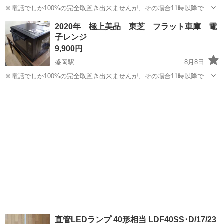
※電話でしか100%の完全取置き出来ませんが、その場合11時以降でお
願い致します。 (お問い合わせ欄からの完全取置きはできません) ※こ
岩手
盛岡市
盛岡駅
オーディオ
2020年 極上美品 東芝 フラット車庫 電
ちら逃げも隠れも出来ない店舗型のジモティーお取り引きなので個人
子レンジ
間のお取り引き...
9,900円
盛岡駅
8月8日
※電話でしか100%の完全取置き出来ませんが、その場合11時以降でお
願い致します。 (お問い合わせ欄からの完全取置きはできません) ※こ
岩手
盛岡市
盛岡駅
キッチン家電
車庫
ちら逃げも隠れも出来ない店舗型のジモティーお取り引きなので個人
間のお取り...
直管LEDランプ 40形相当 LDF40SS･D/17/23