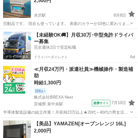
2,500円
水沢駅
8月8日
完動品です。 現在も使っています。 表面のカラーが10色に変わりま
す。 いい音もしますよ。 家の片付けのための出品です。 いつ取り下
岩手
奥州市
水沢駅
映像プレーヤー、レコーダー
【未経験OK🚚】月収30万↑中型免許ドライバ
げるかわからないので、お早めにおねがいします。
ー募集
完全週休2日で安定転職
Ad
ドライバーダイレクト
≪月収24万円・派遣社員≫機械操作・製造補
助
時給1,300円
日払い
株式会社BREXA Next
7月10日
提携サイト
宮城県 泉中央駅
半導体製造設備の組立作業！月収例23万以上★20代～40代の男女活躍
中中！社会保険完備！送迎あり！◎マイカー通勤OK＆無料駐車場完
宮城
泉中央駅
その他
【美品】YAMAZEN[オーブンレンジ 16L]
備！作業着無償貸与◎食堂利用可★《宮城県黒川郡大和町》 人気の工
2,000円
場のお仕事 ◇半導体製造設備...