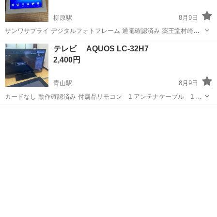
柳原駅
8月9日
サンワサプライ デジタルフォトフレーム 通電確認済み 薬王堂村崎野
南店駐車場でお取引になります
岩手
北上市
柳原駅
その他
テレビ AQUOS LC-32H7
2,400円
青山駅
8月9日
カードなし 動作確認済み 付属品リモコン 1 アンテナケーブル 1 説
明書 2冊 本日お取引で400円お値引き！ 盛岡市青山に取りに来られ
岩手
盛岡市
青山駅
テレビ
カード
る方限定です