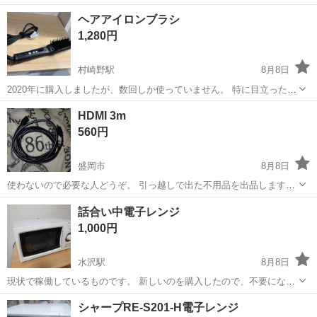
岩手
盛岡市
生活家電
ドラム式洗濯機
ヘアアイロンブラシ
1,280円
村崎野駅
8月8日
2020年に購入しましたが、数回しか使っていません。 特に目立った傷
ありません。機能も問題ありません。
岩手
北上市
村崎野駅
美容家電
HDMI 3m
560円
盛岡市
8月8日
使わないので必要な人どうぞ。 引っ越しで出た不用品を出品します。
取り引き場所はゲオ高松店の駐車場でお願いします。 分からない事や
岩手
盛岡市
映像プレーヤー、レコーダー
HDMI
話合い中電子レンジ
質問があればメッセージから言って下さい 他にもいろいろ出してるの
1,000円
で興味があれば見てくださ...
水沢駅
8月8日
現状で稼働しているものです。 新しいのを購入したので、不要になり
ました。 まだ使えるので、ぜひ。
岩手
奥州市
水沢駅
キッチン家電
シャープRE-S201-H電子レンジ