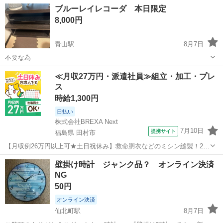
業務用コールドテーブル冷蔵庫になります。 ほぼ新品同様です。サイ
岩手
北上市
北上駅
キッチン家電
コールド
ブルーレイレコーダ 本日限定
ズ120×80×45 早いもの勝ちなのでよろしくお願いします。
8,000円
青山駅
8月7日
不要な為
岩手
盛岡市
青山駅
映像プレーヤー、レコーダー
≪月収27万円・派遣社員≫組立・加工・プレ
ス
時給1,300円
日払い
株式会社BREXA Next
7月10日
提携サイト
福島県 田村市
【月収例26万円以上可★土日祝休み】救命胴衣などのミシン縫製！20
代～50代の男女大活躍中★日払い制度あり！マイカー通勤OK＆無料駐
福島
田村市
その他
壁掛け時計 ジャンク品？ オンライン決済
車場完備！食堂利用可★交通費支給◎《福島県田村市》 人気の工場の
NG
お仕事 ◇救命胴衣などのミ...
50円
オンライン決済
仙北町駅
8月7日