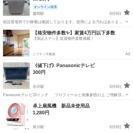
オンライン決済
盛岡駅
8月9日
前設置場所での稼働は確認しております。使用による汚れはありま
す。 清掃等はしておりませんので、現状品として了承いただける方の
岩手
盛岡市
盛岡駅
生活家電
【格安物件多数✨】家賃4万円以下多数
み購入お願いします。 参考 https://www.2ndstreet.jp/goods/...
【保証人ナシ】賃貸物件多数掲載！
Ad
ニフティ不動産
《値下げ》Panasonicテレビ
300円
水沢駅
8月9日
Panasonicテレビ20インチ プロフィールと画像参照の上 ご理解頂け
る方のみお問合せ下さい 引渡し場所 : 松田書店本店Gアクセス駐車場
岩手
奥州市
水沢駅
テレビ
卓上扇風機 新品未使用品
引渡し日時 : 要相談 丁寧な取引を心掛けております よろしくお願いし
1,280円
ま...
厨川駅
8月9日