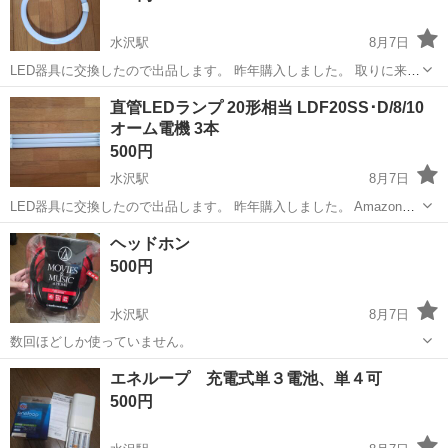
水沢駅
8月7日
LED器具に交換したので出品します。 昨年購入しました。 取りに来れ
る方でお願いいたします。
岩手
奥州市
水沢駅
生活家電
直管LEDランプ 20形相当 LDF20SS･D/8/10
オーム電機 3本
500円
水沢駅
8月7日
LED器具に交換したので出品します。 昨年購入しました。 Amazon価
格参考価格 1,100円/1本 取りに来れる方でお願いいたします。
岩手
奥州市
水沢駅
生活家電
オーム電機
ヘッドホン
500円
水沢駅
8月7日
数回ほどしか使っていません。
岩手
奥州市
水沢駅
映像プレーヤー、レコーダー
エネループ 充電式単３電池、単４可
500円