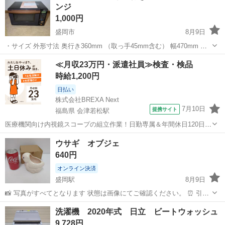
ンジ
1,000円
盛岡市
8月9日
・サイズ 外形寸法 奥行き360mm （取っ手45mm含む） 幅470mm 高
さ295mm 加熱室 幅305mm 奥行き325mm 高さ180mm ツインバー
岩手
盛岡市
キッチン家電
≪月収23万円・派遣社員≫検査・検品
ド DR-E851 2017年式 2450MHz 取...
時給1,200円
日払い
株式会社BREXA Next
7月10日
提携サイト
福島県 会津若松駅
医療機関向け内視鏡スコープの組立作業！日勤専属＆年間休日120日
★◎20代～40代の男女活躍中！送迎あり！マイカー通勤OK◎無料駐車
福島
会津若松市
会津若松駅
その他
ウサギ オブジェ
場あり★日払いあり◎空調完備で快適作業！《福島県会津若松市》 人
640円
気の工場のお仕事 ◇医療機...
オンライン決済
盛岡駅
8月9日
📸 写真がすべてとなります 状態は画像にてご確認ください。 ⏰ 引き
取り期限について ・引き取りは 「決済の翌々日」以降 にお願いしま
岩手
盛岡市
盛岡駅
キッチン家電
場所
洗濯機 2020年式 日立 ビートウォッシュ
す。 （当日・翌日の指定はできません） ・原則として 決済後2週
9,728円
間...