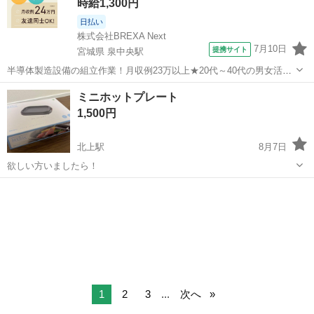
時給1,300円
日払い
株式会社BREXA Next
7月10日
提携サイト
宮城県 泉中央駅
半導体製造設備の組立作業！月収例23万以上★20代～40代の男女活躍
中中！社会保険完備！送迎あり！◎マイカー通勤OK＆無料駐車場完
宮城
泉中央駅
その他
ミニホットプレート
備！作業着無償貸与◎食堂利用可★《宮城県黒川郡大和町》 人気の工
1,500円
場のお仕事 ◇半導体製造設備...
北上駅
8月7日
欲しい方いましたら！
岩手
北上市
北上駅
キッチン家電
1
2
3
...
次へ