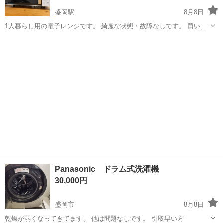
盛岡駅
8月8日
1人暮らし用の電子レンジです。 綺麗な状態・故障なしです。 買い替
えのため不要になりましたので、お譲り致します。 【商品概要】 ◆商
岩手
盛岡市
盛岡駅
キッチン家電
品名 YAMAZEN ヤマゼン YRC-0161VE（W） [オーブンレンジ 16L] ...
Panasonic ドラム式洗濯機
30,000円
盛岡市
8月8日
乾燥が弱くなってきてます、 他は問題なしです。 引取早い方