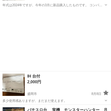
年式は2024年ですが、今年の3月に新品購入したものです。 コンパク
トな85L冷蔵庫、効率的な消費電力55W。 - ブランド: MAXZEN - モデ
岩手
盛岡市
キッチン家電
ル名: JR085HM01WH - 容量: 85L - 電源: 100...
IH 台付
2,000円
盛岡市
8月8日
多少使用感ありますが、まだまだ使えます。
岩手
盛岡市
キッチン家電
パチスロ台 実機 モンスターハンター 月