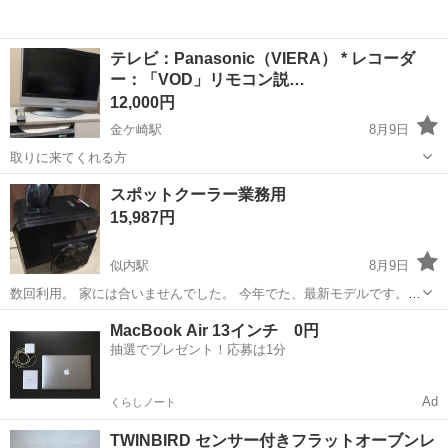
テレビ：Panasonic（VIERA） * レコーダ
ー：「VOD」リモコン説…
12,000円
金ケ崎駅
8月9日
取りに来てくれる方
岩手
胆沢郡
金ケ崎駅
テレビ
VIERA
スポットクーラー業務用
15,987円
似内駅
8月9日
数回利用。 家には合いませんでした。 今年でた、最新モデルです。
ブランド 広電(KODEN) 商品の寸法 33奥行き x 47幅 x 51高さ cm 色
岩手
花巻市
似内駅
季節、空調家電
MacBook Air 13インチ 0円
ブラック(ノンドレン&タンクレス) 電圧 100 ...
抽選でプレゼント！応募は1分
Ad
くらしノート
TWINBIRD センサー付きフラットオーブンレ