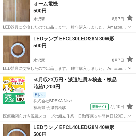
オーム電機
500円
水沢駅
8月7日
LED器具に交換したので出品します。 昨年購入しました。 Amazon価
格参考価格 2,776円 取りに来れる方でお願いいたします。
岩手
奥州市
水沢駅
生活家電
LEDランプ EFCL30LED/28N 30W形
500円
水沢駅
8月7日
LED器具に交換したので出品します。 昨年購入しました。 Amazon価
格参考価格 3,814円 取りに来れる方でお願いいたします。
岩手
奥州市
水沢駅
生活家電
≪月収23万円・派遣社員≫検査・検品
時給1,200円
日払い
株式会社BREXA Next
7月10日
提携サイト
福島県 会津若松駅
医療機関向け内視鏡スコープの組立作業！日勤専属＆年間休日120日
★◎20代～40代の男女活躍中！送迎あり！マイカー通勤OK◎無料駐車
福島
会津若松市
会津若松駅
その他
LEDランプ EFCL40LED/28N 40W形
場あり★日払いあり◎空調完備で快適作業！《福島県会津若松市》 人
500円
気の工場のお仕事 ◇医療機...