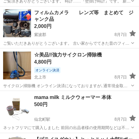
ご覧頂きありがとうございます。 時計……『壁掛け時計』です。 新し
い電池入れても、 動いたり…止まったり… こちらを閲覧している方か
岩手
盛岡市
仙北町駅
その他
ジャンク品
フィルムカメラ レンズ等 まとめて ジ
ら、 『表のガラス？を外し、秒針を外すと正常に動きます』 どのアド
ャンク品
バイス頂きました。が、 そ...
2,000円
紫波郡
8月7日
ご覧いただきありがとうございます。 古い家からでてきた昔のフィル
ムカメラやレンズです。 キャノン アサヒ ポラロイド 長期間保管さ
岩手
紫波郡
カメラ
ジャンク品
☆美品‼️強力サイクロン掃除機
れていたと思われ、汚れカビが見られます。そのままでは使えないと
4,800円
思われるためジ...
オンライン決済
北上市
8月7日
サイクロン掃除機 オンライン決済になっておりますが､通常現金取引
きで大丈夫です 使用頻度少ないです 強力吸引力､ゴミ捨てワンタッチ
岩手
北上市
生活家電
mama milk ミルクウォーマー 本体
で簡単に出来ます ある程度清掃してからお渡し致します 宜しくお願い
500円
致します
仙北町駅
8月7日
ネットフリマにて購入しました 前回の出品者様の使用期間などは不明
です 2、3回使用しましたが別のものに買い替えたので出品します 画像
岩手
盛岡市
仙北町駅
その他