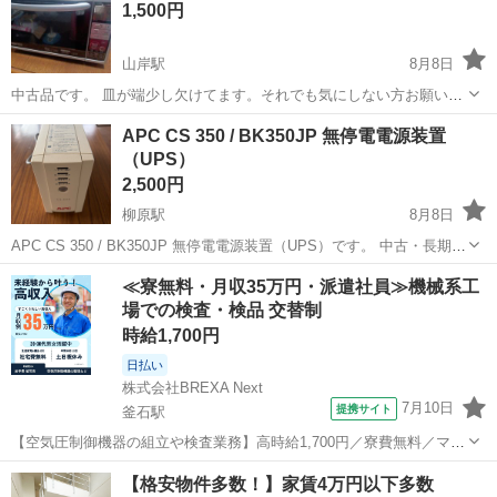
1,500円
山岸駅
8月8日
中古品です。 皿が端少し欠けてます。それでも気にしない方お願いし
ます。 動作電源確認してます。
岩手
盛岡市
山岸駅
キッチン家電
APC CS 350 / BK350JP 無停電電源装置
（UPS）
2,500円
柳原駅
8月8日
APC CS 350 / BK350JP 無停電電源装置（UPS）です。 中古・長期使
用品です。 【動作確認】 ・AC電源に接続し、電源が入ることを確認
岩手
北上市
柳原駅
その他
UPS
≪寮無料・月収35万円・派遣社員≫機械系工
※要バッテリー交換のランプはつきませんでした。 ※上記は出品前
場での検査・検品 交替制
に...
時給1,700円
日払い
株式会社BREXA Next
7月10日
提携サイト
釜石駅
【空気圧制御機器の組立や検査業務】高時給1,700円／寮費無料／マイ
カー通勤OK＆工場敷地内に無料駐車場あり 人気の工場のお仕事 ◇空
岩手
釜石市
釜石駅
その他
【格安物件多数！】家賃4万円以下多数
気圧制御機器（シリンダ、バルブ等）の製造・組立、検査、梱包、入