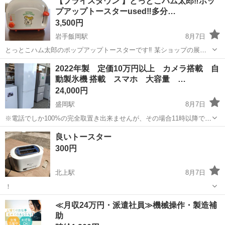
【プライスダウン 】とっとこハム太郎‼️ポッ
に写ってる付属品が全てです 哺乳瓶を適温に保つためのUSB給電式ミ
プアップトースターused‼️多分…
ルクウォーマーです。 ...
3,500円
岩手飯岡駅
8月7日
とっとこハム太郎のポップアップトースターです‼️ 某ショップの展示
品を購入して2回位試運転の為使用しただけの物ですので状態はいい方
岩手
盛岡市
岩手飯岡駅
キッチン家電
2022年製 定価10万円以上 カメラ搭載 自
だと思います‼️ 2回程使用したのでused品です‼️(^^) 定格電圧100v 定格
動製氷機 搭載 スマホ 大容量 …
とっとこハム太郎
消費電力...
24,000円
盛岡駅
8月7日
※電話でしか100%の完全取置き出来ませんが、その場合11時以降でお
願い致します。 (お問い合わせ欄からの完全取置きはできません) ※こ
岩手
盛岡市
盛岡駅
キッチン家電
商品
良いトースター
ちら逃げも隠れも出来ない店舗型のジモティーお取り引きなので個人
300円
間のお取り引きより...
北上駅
8月7日
！
岩手
北上市
北上駅
生活家電
トースター
≪月収24万円・派遣社員≫機械操作・製造補
助