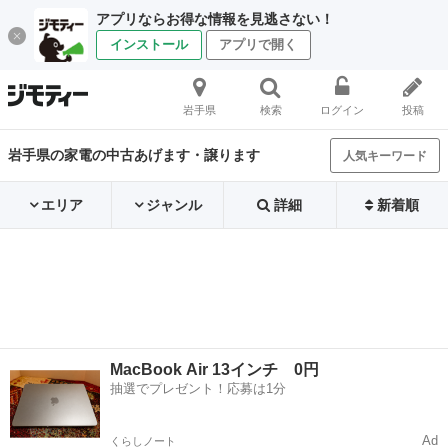
アプリならお得な情報を見逃さない！
インストール
アプリで開く
岩手県
検索
ログイン
投稿
岩手県の家電の中古あげます・譲ります
人気キーワード
エリア
ジャンル
詳細
新着順
MacBook Air 13インチ 0円
抽選でプレゼント！応募は1分
Ad
くらしノート