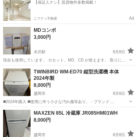
【保証人ナシ】賃貸物件多数掲載！
出荷業務◇ ＊大手メーカー...
Ad
ニフティ不動産
MDコンポ
3,000円
水沢駅
8月8日
現在も使用しています。 カセット、MD、CD が使えます。 取りに来
ていただければ、受取時間は合わせます。
岩手
奥州市
水沢駅
オーディオ
カセット
TWINBIRD WM-ED70 縦型洗濯機 本体
2024年製
8,000円
盛岡市
8月8日
◼️2024年購入 ◼️使用に伴う小さな汚れ傷等あり。 - ブランド:
TWINBIRD - モデル名: WM-ED70 - カラー: ホワイト - 容量: 7.0kg - 特
岩手
盛岡市
生活家電
MAXZEN 85L 冷蔵庫 JR085HM01WH
長: 縦型洗濯機 全自動
8,000円
盛岡市
8月8日