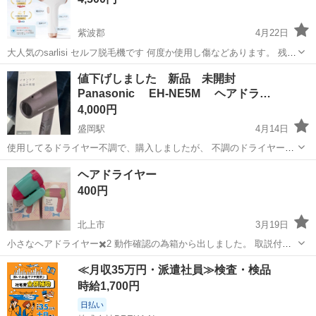
紫波郡
4月22日
大人気のsarlisi セルフ脱毛機です 何度か使用し傷などあります。 残数
は4枚目をご確認ください。 まだまだお使いいただけると思います。
岩手
紫波郡
美容家電
矢巾
値下げしました 新品 未開封
定価 : ¥12,980 お渡し場所は矢巾、紫波、花巻 希望です 多少...
Panasonic EH-NE5M ヘアドラ…
4,000円
盛岡駅
4月14日
使用してるドライヤー不調で、購入しましたが、 不調のドライヤーが
復活したので不要になり出品します。 イオンケア機能付きで、 低温で
岩手
盛岡市
盛岡駅
美容家電
ドライヤー
ヘアドライヤー
も大風量を実現したヘアドライヤー
400円
北上市
3月19日
小さなヘアドライヤー✖️2 動作確認の為箱から出しました。 取説付き
です。 価格は１つの価格です。
岩手
北上市
美容家電
ヘアドライヤー
≪月収35万円・派遣社員≫検査・検品
時給1,700円
日払い