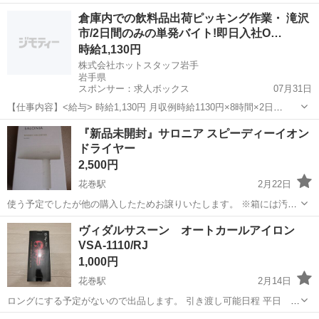
岩手
盛岡市
前潟駅
美容家電
ヘアアイロン
倉庫内での飲料品出荷ピッキング作業・ 滝沢
市/2日間のみの単発バイト!即日入社O…
時給1,130円
株式会社ホットスタッフ岩手
岩手県
スポンサー：求人ボックス
07月31日
【仕事内容】<給与> 時給1,130円 月収例時給1130円×8時間×2日
=14,973円 〇交通費別途支給 <即払い制度あり> 時給×稼働時間分の
アルバイト・パート / 派遣社員
『新品未開封』サロニア スピーディーイオン
内、1000円単位で申請可能! 申請日から最短当日中に受取可能(規定あ
ドライヤー
り) <飲料...
2,500円
花巻駅
2月22日
使う予定でしたが他の購入したためお譲りいたします。 ※箱には汚れ
がありますが、商品自体は未開封品にの未使用になります。 ※直接の
岩手
花巻市
花巻駅
美容家電
サロニア
ヴィダルサスーン オートカールアイロン
お取引希望です。
VSA-1110/RJ
1,000円
花巻駅
2月14日
ロングにする予定がないので出品します。 引き渡し可能日程 平日 18
時以降 土日 10時~18時 よろしくお願いいたします。