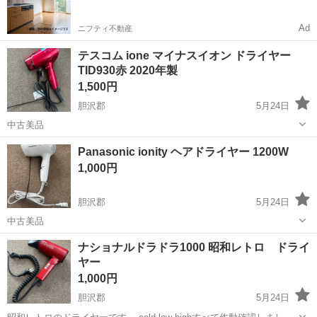
Ad
ニフティ不動産
テスコム ione マイナスイオン ドライヤー
TID930赤 2020年製
1,500円
胆沢郡
5月24日
中古美品
岩手
胆沢郡
美容家電
テスコム
Panasonic ionity ヘアドライヤー 1200W
1,000円
胆沢郡
5月24日
中古美品
岩手
胆沢郡
美容家電
ヘアドライヤー
ナショナルドラドラ1000 昭和レトロ ドライ
ヤー
1,000円
胆沢郡
5月24日