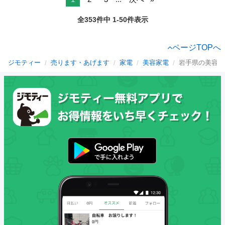
全353件中 1-50件表示
ページTOPへ
ジモティー
売ります・あげます
家電
美容家電
岩手県の美容家