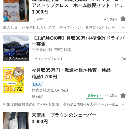
アストップクロス ホーム散髪セット ヒ…
スウォッチ 【商品の...
3,000円
北上市
6月24日
購入しましたが使用しないので、使っていただける方にお譲りいたし
ます コードレスでも充電しながらでもOK!! 刈った毛をキャッチするク
岩手
北上市
美容家電
新品
【未経験OK🚚】月収30万↑中型免許ドライバ
ロス付き 【アピールポイント】新品未使用です 【希望取引場所】都合
ー募集
による...
完全週休2日で安定転職
Ad
ドライバーダイレクト
≪月収35万円・派遣社員≫検査・検品
時給1,700円
日払い
株式会社BREXA Next
7月10日
提携サイト
釜石駅
空気圧制御機器の組立や検査業務！高時給1700円★大手メーカー勤
務！嬉しい寮費無料！ワンルーム寮完備★マイカー通勤OK＆工場敷地
岩手
釜石市
釜石駅
その他
未使用 ブラウンのシェーバー
内に無料駐車場あり★！《岩手県釜石市》 人気の工場のお仕事 ◇空気
3,000円
圧制御機器（シリンダ、バルブ...