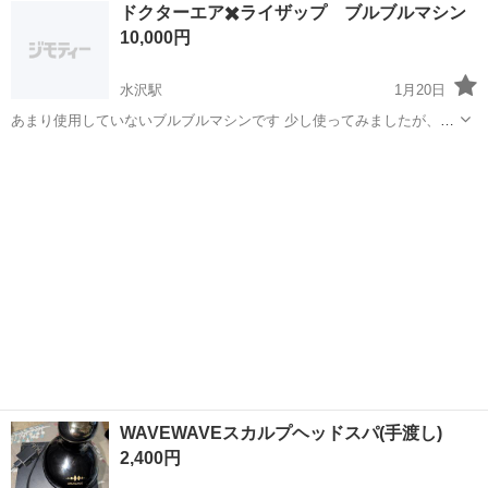
岩手
花巻市
花巻駅
美容家電
VSA
ドクターエア✖️ライザップ ブルブルマシン
10,000円
水沢駅
1月20日
あまり使用していないブルブルマシンです 少し使ってみましたが、キ
ツすぎて長続きしませんでした 普通のブルブルマシンより効くように
岩手
奥州市
水沢駅
美容家電
ブルブルマシン
思いました 興味がある方連絡ください 自宅より、持って行ってくださ
る方限定です お値段...
WAVEWAVEスカルプヘッドスパ(手渡し)
2,400円