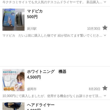
今クチコミサイトでも大人気のテスコムドライヤーです。 新品購入し
て未開封です。 型番：TD-570A 色：ブラック
岩手
北上市
柳原駅
美容家電
テスコム
マドピカ
500円
厨川駅
10月30日
マドピカ だいぶ前に購入した物です 紐が切れてます繋いでくださ
い。 窓を両面磨ける。 取り引きは牧野林トライアル看板下で
岩手
盛岡市
厨川駅
美容家電
マドピカ
ホワイトニング 機器
4,500円
盛岡市
8月20日
10,000円にて購入しましたが、使用する機会がなくお譲りさせて頂き
ます。新品未使用です。
岩手
盛岡市
美容家電
ホワイトニング
ヘアドライヤー