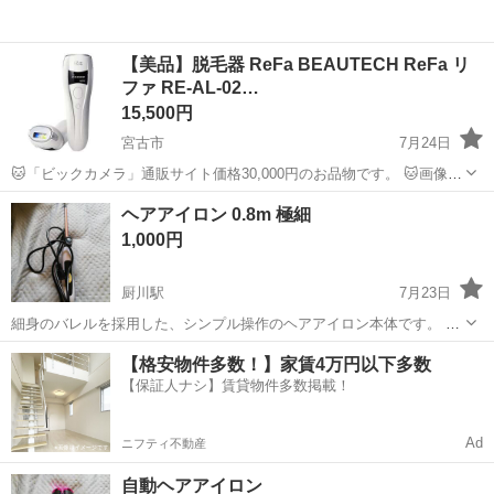
【美品】脱毛器 ReFa BEAUTECH ReFa リ
ファ RE-AL-02…
15,500円
宮古市
7月24日
🐱「ビックカメラ」通販サイト価格30,000円のお品物です。 🐱画像
①②はサンプル画像です。 ◆商品名 フラッシュ式光脱毛器 ◆メーカ
岩手
宮古市
美容家電
リファ
ヘアアイロン 0.8m 極細
ーブランド BEAUTECH ReFa リファ ◆品番 RE-AL-02...
1,000円
厨川駅
7月23日
細身のバレルを採用した、シンプル操作のヘアアイロン本体です。 カ
ーリーヘア スパイラル - タイプ: カールヘアアイロン - バレルカラー:
岩手
盛岡市
厨川駅
美容家電
【格安物件多数！】家賃4万円以下多数
ピンクゴールド - 本体カラー: ホワイト×ブラック 温度調整できません
【保証人ナシ】賃貸物件多数掲載！
...
Ad
ニフティ不動産
自動ヘアアイロン