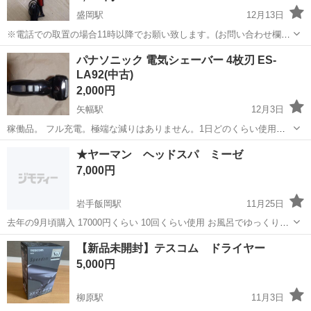
盛岡駅
12月13日
※電話での取置の場合11時以降でお願い致します。(お問い合わせ欄か
らのお取り置きはしません) ※未使用の中古品としてお願い致します。
岩手
盛岡市
盛岡駅
美容家電
ドライヤー
パナソニック 電気シェーバー 4枚刃 ES-
薄毛やダメージヘア対策のドライヤーです。 プラズマク...
LA92(中古)
2,000円
矢幅駅
12月3日
稼働品。 フル充電。極端な減りはありません。1日どのくらい使用す
るか個人差ありますが、結構持ちます。 付属品(本体、充電コード) 内
岩手
紫波郡
矢幅駅
美容家電
シェーバー
★ヤーマン ヘッドスパ ミーゼ
刃は2年前、外刃は正月に交換してますが、衛生上、交換をおすすめい
7,000円
たします。
岩手飯岡駅
11月25日
去年の9月頃購入 17000円くらい 10回くらい使用 お風呂でゆっくりで
きなくなったので使わなくなりました。ものはいいです！オススメで
岩手
盛岡市
岩手飯岡駅
美容家電
ミーゼ
【新品未開封】テスコム ドライヤー
す！
5,000円
柳原駅
11月3日