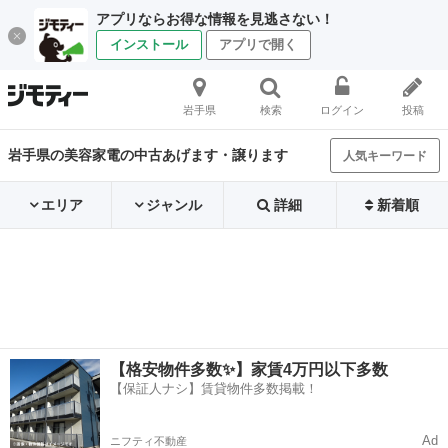
アプリならお得な情報を見逃さない！
インストール
アプリで開く
岩手県
検索
ログイン
投稿
岩手県の美容家電の中古あげます・譲ります
人気キーワード
エリア
ジャンル
詳細
新着順
【格安物件多数✨】家賃4万円以下多数
【保証人ナシ】賃貸物件多数掲載！
Ad
ニフティ不動産