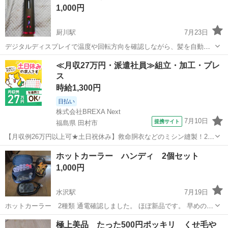
1,000円
厨川駅
7月23日
デジタルディスプレイで温度や回転方向を確認しながら、髪を自動で
巻き上げることができるヘアアイロンです。 - タイプ: オートカールヘ
岩手
盛岡市
厨川駅
美容家電
≪月収27万円・派遣社員≫組立・加工・プレ
アアイロン - 操作パネル: デジタルディスプレイ搭載 - 機能: 温度調節
ス
および回転方...
時給1,300円
日払い
株式会社BREXA Next
7月10日
提携サイト
福島県 田村市
【月収例26万円以上可★土日祝休み】救命胴衣などのミシン縫製！20
代～50代の男女大活躍中★日払い制度あり！マイカー通勤OK＆無料駐
福島
田村市
その他
ホットカーラー ハンディ 2個セット
車場完備！食堂利用可★交通費支給◎《福島県田村市》 人気の工場の
1,000円
お仕事 ◇救命胴衣などのミ...
水沢駅
7月19日
ホットカーラー 2種類 通電確認しました。 ほぼ新品です。 早めのお
取り引きをお願いしたいです。 これぐらいの値段なら購入したいなぁ
岩手
奥州市
水沢駅
美容家電
極上美品 たった500円ポッキリ くせ毛や
と言う購入希望の方がいらしたらコメントください。対応したいと思