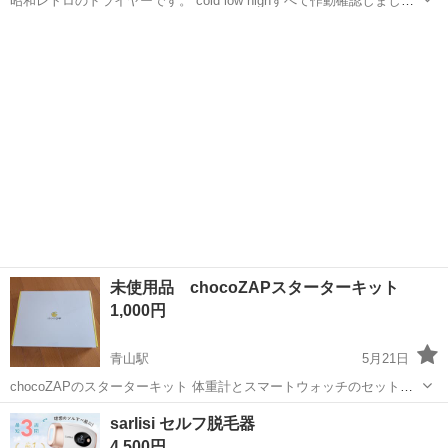
昭和レトロのドライヤーです。 cold low highすべて作動確認しまし
た。 いまのところは問題なく使用できますが
岩手
胆沢郡
美容家電
ドライヤー
未使用品 chocoZAPスターターキット
1,000円
青山駅
5月21日
chocoZAPのスターターキット 体重計とスマートウォッチのセットで
す。 未開封品となります。 受け渡し場所は雫石町、滝沢市、盛岡市周
岩手
滝沢市
青山駅
美容家電
スマートウォッチ
sarlisi セルフ脱毛器
辺となります。 +αで出張受け渡し可能ですので希望の場合はお問い合
4,500円
わせください。