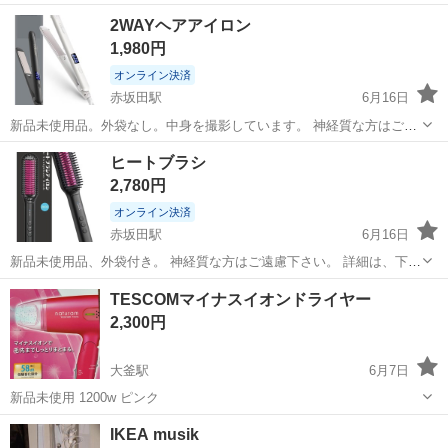
岩手
盛岡市
山岸駅
美容家電
体重計
2WAYヘアアイロン
1,980円
オンライン決済
赤坂田駅
6月16日
新品未使用品。外袋なし。中身を撮影しています。 神経質な方はご遠
慮下さい。 詳細は、下記の説明、画像をご確認ください。
岩手
八幡平市
赤坂田駅
美容家電
ヒートブラシ
┈┈┈┈┈┈┈┈┈┈ 2WAYヘアアイロン（定価3199円） ヘアアイロ
2,780円
ン 2way イオンカー...
オンライン決済
赤坂田駅
6月16日
新品未使用品、外袋付き。 神経質な方はご遠慮下さい。 詳細は、下記
の説明、画像をご確認ください。 ┈┈┈┈┈┈┈┈┈┈ ヒートブラシ
岩手
八幡平市
赤坂田駅
美容家電
TESCOMマイナスイオンドライヤー
（定価4980円） ヒートブラシ ストレート ヘアアイロンブラシ 2WAY
2,300円
ボリユー...
大釜駅
6月7日
新品未使用 1200w ピンク
岩手
滝沢市
大釜駅
美容家電
ドライヤー
IKEA musik