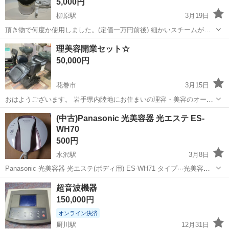
5,000円
柳原駅
3月19日
頂き物で何度か使用しました。(定価一万円前後) 細かいスチームが出
てきて気持ちいいです。 まだまだ使えるのですが、使う機会がないの
岩手
北上市
柳原駅
美容家電
スチーム
理美容開業セット☆
で どなたかのお役に立てていただければと思います。 目立った汚れ等
50,000円
はありませんが ...
花巻市
3月15日
おはようございます。 岩手県内陸地にお住まいの理容・美容のオーナ
ー様必見です☆ 当方サービス業の経験もありましたが、理美容の開業
岩手
花巻市
美容家電
理美容
(中古)Panasonic 光美容器 光エステ ES-
セットを所有しておりましたが、これから開業予定の方にお安くお譲
WH70
りいたします♪ 製品はそれなりに古...
500円
水沢駅
3月8日
Panasonic 光美容器 光エステ(ボディ用) ES-WH71 タイプ···光美容器
脱毛 フラッシュ 電源 ON,OFF確認済 ランプ交換が必要になります
岩手
奥州市
水沢駅
美容家電
Panasonic
超音波機器
当地での対面受け渡しとさせて頂き...
150,000円
オンライン決済
厨川駅
12月31日