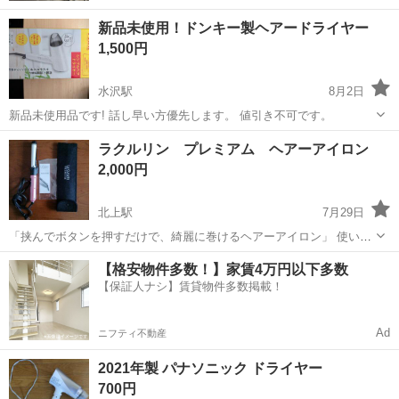
新品未使用！ドンキー製ヘアードライヤー
1,500円
水沢駅
8月2日
新品未使用品です! 話し早い方優先します。 値引き不可です。
岩手
奥州市
水沢駅
美容家電
ヘアードライヤー
ラクルリン プレミアム ヘアーアイロン
2,000円
北上駅
7月29日
「挟んでボタンを押すだけで、綺麗に巻けるヘアーアイロン」 使い方
の説明書を、写真に掲載しましたので、ご覧下さい。 アイロン部分が
岩手
北上市
北上駅
美容家電
【格安物件多数！】家賃4万円以下多数
髪を巻くように左右に自動回転するので、クリップで髪を挟んでボタ
【保証人ナシ】賃貸物件多数掲載！
ンを押すだけで、自動でクルク...
Ad
ニフティ不動産
2021年製 パナソニック ドライヤー
700円