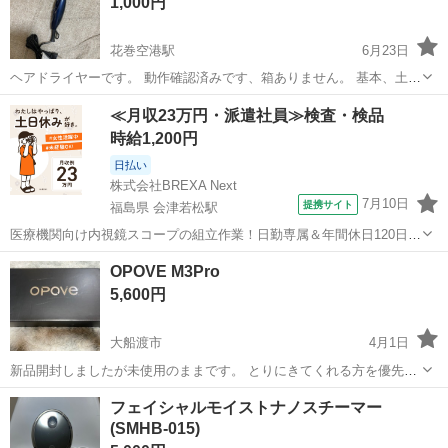
1,000円
花巻空港駅
6月23日
ヘアドライヤーです。 動作確認済みです、箱ありません。 基本、土日
祝しか対応出来ませんのでご了承下さい。
岩手
花巻市
花巻空港駅
美容家電
ヘアドライヤー
≪月収23万円・派遣社員≫検査・検品
時給1,200円
日払い
株式会社BREXA Next
7月10日
提携サイト
福島県 会津若松駅
医療機関向け内視鏡スコープの組立作業！日勤専属＆年間休日120日
★◎20代～40代の男女活躍中！送迎あり！マイカー通勤OK◎無料駐車
福島
会津若松市
会津若松駅
その他
OPOVE M3Pro
場あり★日払いあり◎空調完備で快適作業！《福島県会津若松市》 人
5,600円
気の工場のお仕事 ◇医療機...
大船渡市
4月1日
新品開封しましたが未使用のままです。 とりにきてくれる方を優先さ
せていただきますが、場合によってはどこかで待ち合わせての取引も
岩手
大船渡市
美容家電
Pro
フェイシャルモイストナノスチーマー
可能です。 よろしくおねがいします。 💡💡再度値下げしました💡💡
(SMHB-015)