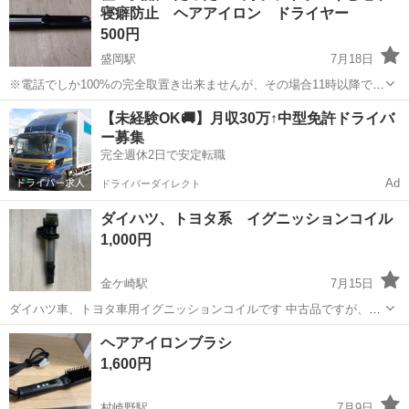
寝癖防止 ヘアアイロン ドライヤー
います。
500円
盛岡駅
7月18日
※電話でしか100%の完全取置き出来ませんが、その場合11時以降でお
願い致します。 (お問い合わせ欄からの完全取置きはできません) ※こ
岩手
盛岡市
盛岡駅
美容家電
【未経験OK🚚】月収30万↑中型免許ドライバ
ちら逃げも隠れも出来ない店舗型のジモティーお取り引きなので個人
ー募集
間のお取り引きより...
完全週休2日で安定転職
Ad
ドライバーダイレクト
ダイハツ、トヨタ系 イグニッションコイル
1,000円
金ケ崎駅
7月15日
ダイハツ車、トヨタ車用イグニッションコイルです 中古品ですが、不
具合なしの物です 始動不良、アイドリング不調、ノッキング等エンジ
岩手
胆沢郡
金ケ崎駅
美容家電
イグニッションコイル
ヘアアイロンブラシ
ン不調の原因になる部品です 一本スペアとしてもってるといざという
1,600円
時安心です 新品であれば1本1...
村崎野駅
7月9日