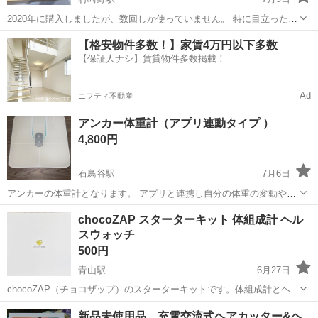
2020年に購入しましたが、数回しか使っていません。 特に目立った傷
ありません。機能も問題ありません。
岩手
北上市
村崎野駅
美容家電
【格安物件多数！】家賃4万円以下多数
【保証人ナシ】賃貸物件多数掲載！
Ad
ニフティ不動産
アンカー体重計（アプリ連動タイプ ）
4,800円
石鳥谷駅
7月6日
アンカーの体重計となります。 アプリと連携し自分の体重の変動や体
脂肪率も測れるものとなっております。 定価ですと7000円ほどとなっ
岩手
花巻市
石鳥谷駅
美容家電
chocoZAP スターターキット 体組成計 ヘル
ております。 よろしくお願いします。
スウォッチ
500円
青山駅
6月27日
chocoZAP（チョコザップ）のスターターキットです。体組成計とヘル
スウォッチのセットになります。撮影のために箱から出しておらず、
岩手
盛岡市
青山駅
美容家電
体組成計
新品未使用品 充電交流式ヘアカッター&ヘ
未使用の状態です。 【ブランド】RIZAP 【カテゴリ】体組成計、ヘル