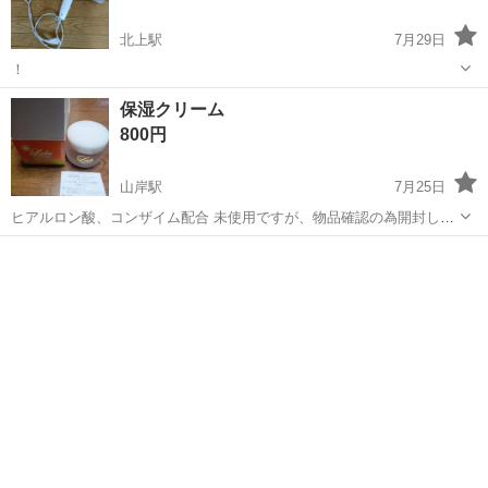
北上駅
7月29日
！
岩手
北上市
北上駅
美容家電
ドライヤー
保湿クリーム
800円
山岸駅
7月25日
ヒアルロン酸、コンザイム配合 未使用ですが、物品確認の為開封しま
した。 定価3990円
岩手
盛岡市
山岸駅
美容家電
クリーム