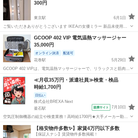
300円
東京駅
6月1日
ご覧いただきありがとうございます IKEAの女優ミラー 新品未使用で
す 撮影のため開封です 電球は付いてませんのでご購入ください
岩手
陸前高田市
東京駅
美容家電
IKEA
GCOOP 402 VIP 電気温熱マッサージャー
35,000円
オンライン決済
配送可
花巻駅
5月29日
GCOOP 402 VIPは、電気温熱マッサージャーで、リラックスと筋肉の
緊張緩和に最適です。 送料込みの料金となります。 - モデル名:
岩手
花巻市
花巻駅
美容家電
温熱
≪月収35万円・派遣社員≫検査・検品
GCOOP 402 VIP - 付属品: 電源ケーブル - マニュア...
時給1,700円
日払い
株式会社BREXA Next
7月10日
提携サイト
釜石駅
空気圧制御機器の組立や検査業務！高時給1700円★大手メーカー勤
務！嬉しい寮費無料！ワンルーム寮完備★マイカー通勤OK＆工場敷地
岩手
釜石市
釜石駅
その他
【格安物件多数✨】家賃4万円以下多数
内に無料駐車場あり★！《岩手県釜石市》 人気の工場のお仕事 ◇空気
【保証人ナシ】賃貸物件多数掲載！
圧制御機器（シリンダ、バルブ...