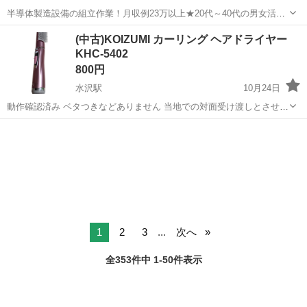
半導体製造設備の組立作業！月収例23万以上★20代～40代の男女活躍
中中！社会保険完備！送迎あり！◎マイカー通勤OK＆無料駐車場完
宮城
泉中央駅
その他
(中古)KOIZUMI カーリング ヘアドライヤー
備！作業着無償貸与◎食堂利用可★《宮城県黒川郡大和町》 人気の工
KHC‐5402
場のお仕事 ◇半導体製造設備...
800円
水沢駅
10月24日
動作確認済み ベタつきなどありません 当地での対面受け渡しとさせて
いただきます。 予めご了承下さい。 H202410241956
岩手
奥州市
水沢駅
美容家電
KHC
1
2
3
...
次へ
全353件中 1-50件表示