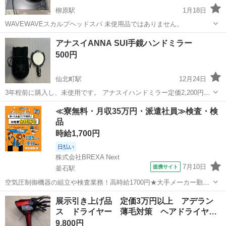
柳原駅
1月18日
WAVEWAVEスカルプヘッドスパ 未使用品ではありません。
岩手
北上市
柳原駅
美容家電
ありません
アナスイANNA SUI手鏡ハンドミラー
500円
仙北町駅
12月24日
3年程前に購入し、未使用です。 アナスイハンドミラー定価2,200円で
公式オンラインサイトにて購入致しました。 持ち歩きやすい大きさだ
岩手
盛岡市
仙北町駅
美容家電
ANNA SUI
≪寮無料・月収35万円・派遣社員≫検査・検
と思います。 サイズ：約 Ｈ155mm × W80mm
品
時給1,700円
日払い
株式会社BREXA Next
7月10日
提携サイト
釜石駅
空気圧制御機器の組立や検査業務！高時給1700円★大手メーカー勤
務！嬉しい寮費無料！ワンルーム寮完備★マイカー通勤OK＆工場敷地
岩手
釜石市
釜石駅
その他
展示引き上げ品 定価3万円以上 アデラン
内に無料駐車場あり★！《岩手県釜石市》 人気の工場のお仕事 ◇空気
ス ドライヤー 薄毛対策 ヘアドライヤ…
圧制御機器（シリンダ、バルブ...
9,800円