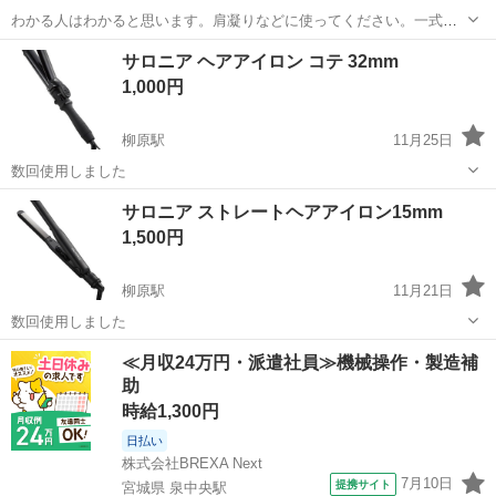
わかる人はわかると思います。肩凝りなどに使ってください。一式揃
っていますのでほしいかたがいましたらどうぞ。200万くらいで買いま
岩手
二戸市
厨川駅
美容家電
一式
サロニア ヘアアイロン コテ 32mm
した。 値段は相談に応じます。
1,000円
柳原駅
11月25日
数回使用しました
岩手
北上市
柳原駅
美容家電
サロニア
サロニア ストレートヘアアイロン15mm
1,500円
柳原駅
11月21日
数回使用しました
岩手
北上市
柳原駅
美容家電
サロニア
≪月収24万円・派遣社員≫機械操作・製造補
助
時給1,300円
日払い
株式会社BREXA Next
7月10日
提携サイト
宮城県 泉中央駅