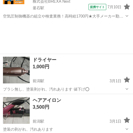
株式会社BREXA Next
7月10日
提携サイト
釜石駅
空気圧制御機器の組立や検査業務！高時給1700円★大手メーカー勤
務！嬉しい寮費無料！ワンルーム寮完備★マイカー通勤OK＆工場敷地
岩手
釜石市
釜石駅
その他
内に無料駐車場あり★！《岩手県釜石市》 人気の工場のお仕事 ◇空気
圧制御機器（シリンダ、バルブ...
ドライヤー
1,000円
前潟駅
3月1日
ブラシ無し、塗装剥がれ、汚れあります 値下げ⭕
岩手
盛岡市
前潟駅
美容家電
ドライヤー
ヘアアイロン
3,500円
前潟駅
3月1日
塗装の剥がれ、汚れあります