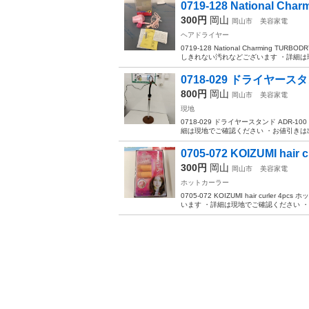
0719-128 National Char
300円
岡山
岡山市
美容家電
ヘアドライヤー
0719-128 National Charming
しきれない汚れなどございます ・詳細は現
0718-029 ドライヤースタ
800円
岡山
岡山市
美容家電
現地
0718-029 ドライヤースタンド AD
細は現地でご確認ください ・お値引きは出
0705-072 KOIZUMI hair cu
300円
岡山
岡山市
美容家電
ホットカーラー
0705-072 KOIZUMI hair cu
います ・詳細は現地でご確認ください ・