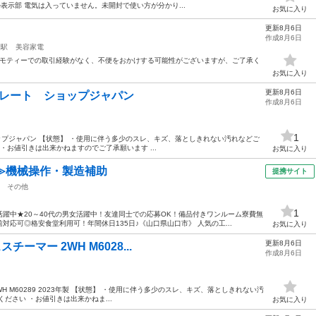
ジタル表示部 電気は入っていません。未開封で使い方が分かり...
お気に入り
更新8月6日
作成8月6日
園駅
美容家電
ジモティーでの取引経験がなく、不便をおかけする可能性がございますが、ご了承く
お気に入り
更新8月6日
ーストレート ショップジャパン
作成8月6日
1
ショップジャパン 【状態】 ・使用に伴う多少のスレ、キズ、落としきれない汚れなどご
・お値引きは出来かねますのでご了承願います ...
お気に入り
≫機械操作・製造補助
提携サイト
その他
1
躍中★20～40代の男女活躍中！友達同士での応募OK！備品付きワンルーム寮費無
応可◎格安食堂利用可！年間休日135日♪《山口県山口市》 人気の工...
お気に入り
更新8月6日
スチーマー 2WH M6028...
作成8月6日
 2WH M60289 2023年製 【状態】 ・使用に伴う多少のスレ、キズ、落としきれない汚
ださい ・お値引きは出来かねま...
お気に入り