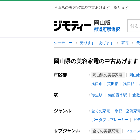
岡山県の美容家電の中古あげます・譲ります
岡山版
都道府県選択
ジモティー
売ります・あげます
家電
岡山県の美容家電の中古あげます
市区郡
：
岡山県の美容家電
岡山
浅口市
英田郡
浅口郡
駅
：
弥生駅
備前西市駅
倉敷
ジャンル
：
全ての家電
季節、空調家
ポータブルプレーヤー
ビ
サブジャンル
：
全ての美容家電
フェイ