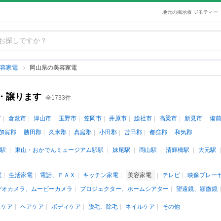
地元の掲示板 ジモティー
美容家電
岡山県の美容家電
・譲ります
全1733件
市
倉敷市
津山市
玉野市
笠岡市
井原市
総社市
高梁市
新見市
備
加賀郡
勝田郡
久米郡
真庭郡
小田郡
苫田郡
都窪郡
和気郡
駅
東山・おかでんミュージアム駅駅
妹尾駅
岡山駅
清輝橋駅
大元駅
電
生活家電
電話、ＦＡＸ
キッチン家電
美容家電
テレビ
映像プレー
デオカメラ、ムービーカメラ
プロジェクター、ホームシアター
望遠鏡、顕微鏡
スケア
ヘアケア
ボディケア
脱毛、除毛
ネイルケア
その他