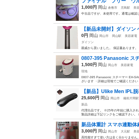
ファイナル フリー ウ
1,000円
岡山
倉敷市
児島駅
美
中古品ですが、未使用です。通電は確認
【新品未開封】ダイソン ヘアド
0円
岡山
岡山市
岡山駅
美容家電
ダイソン
親戚から貰いました。 保証書あります。
0807-395 Panasonic ス
1,500円
岡山
岡山市
美容家電
現地
0807-395 Panasonic スチーマー
ざいます ・詳細は現地でご確認ください 
【新品】Ulike Men IPL
25,600円
岡山
岡山市
備前片岡駅
新品
代理出品です。 ※25年の年始に購入さ
製品詳細は下記リンクをご確認下さい。 
新品体重計 スマホ連動体
3,000円
岡山
岡山市
大元駅
美
高性能すぎて使い方は全く分かりません。デ