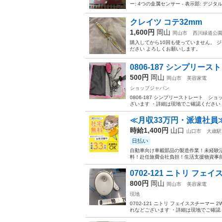
ー: 4つの金属センサー - 表示部: デ
クレイツ コテ32mm
1,600円
岡山
岡山市
西川緑道公
購入してから10回も使っていません。 
ださい よろしくお願いします。
0806-187 シンプリ
500円
岡山
岡山市
美容家電
ショップジャパン
0806-187 シンプリーストレート 
ざいます ・詳細は現地でご確認ください 
≪月収33万円・派遣社員
時給1,400円
山口
山口市
大歳駅
日払い
自動車向け車載部品の製造作業！未経験活
料！赴任旅費会社負担！生活支援物資事前対
0702-121 ニトリ フェイス
800円
岡山
岡山市
美容家電
現地
0702-121 ニトリ フェイススチーマー
れなどございます ・詳細は現地でご確認く