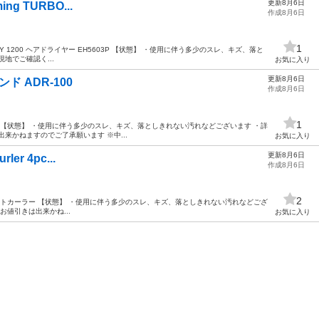
更新8月6日
ming TURBO...
作成8月6日
1
 TURBODRY 1200 ヘアドライヤー EH5603P 【状態】 ・使用に伴う多少のスレ、キズ、落と
地でご確認く...
お気に入り
更新8月6日
ンド ADR-100
作成8月6日
1
R-100 【状態】 ・使用に伴う多少のスレ、キズ、落としきれない汚れなどございます ・詳
来かねますのでご了承願います ※中...
お気に入り
更新8月6日
rler 4pc...
作成8月6日
2
rler 4pcs ホットカーラー 【状態】 ・使用に伴う多少のスレ、キズ、落としきれない汚れなどござ
お値引きは出来かね...
お気に入り