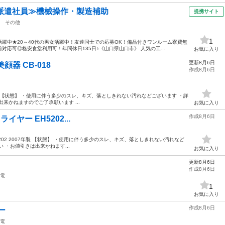
派遣社員≫機械操作・製造補助
提携サイト
その他
1
躍中★20～40代の男女活躍中！友達同士での応募OK！備品付きワンルーム寮費無
応可◎格安食堂利用可！年間休日135日♪《山口県山口市》 人気の工...
お気に入り
更新8月6日
 美顔器 CB-018
作成8月6日
 CB-018 【状態】 ・使用に伴う多少のスレ、キズ、落としきれない汚れなどございます ・詳
来かねますのでご了承願います ...
お気に入り
作成8月6日
アドライヤー EH5202...
ヤー EH5202 2007年製 【状態】 ・使用に伴う多少のスレ、キズ、落としきれない汚れなど
 ・お値引きは出来かねます...
お気に入り
更新8月6日
作成8月6日
電
1
お気に入り
作成8月6日
ー
電