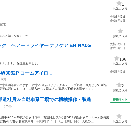
1
お気に入り
更新8月5日
作成8月5日
家電
ゃんと熱くなりました。
お気に入り
更新8月5日
 ヘアードライヤー ナノケア EH-NA0G
作成8月5日
136
りします。 保証書あります。
お気に入り
作成8月5日
K-W3062P コームアイロ...
容家電
注意事項等書いてます。 注意⚠️ 当店はリサイクルショップの為、原則として 返品・
2
電等に関しましては、ご購入から３日以内に 商品の不備や故障があっ...
お気に入り
派遣社員≫自動車系工場での機械操作・製造...
提携サイト
その他
1
躍中★20～40代の男女活躍中！友達同士での応募OK！備品付きワンルーム寮費無
応可◎格安食堂利用可！年間休日135日♪《山口県山口市》 人気の工...
お気に入り