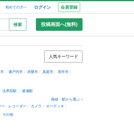
ログイン
会員登録
初めての方へ
投稿画面へ(無料)
検索
人気キーワード
前市
瀬戸内市
赤磐市
真庭市
美作市
法界院駅
庭瀬駅
路線・駅から選ぶ
ヤー、レコーダー
カメラ
オーディオ
その他