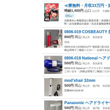
≪寮無料・月収33万円・
時給1,400円
山口
山口市
大歳駅
日払い
自動車向け車載部品の製造作業！未経験活
料！赴任旅費会社負担！生活支援物資事前対
0806-019 COSBEAUTY
800円
岡山
岡山市
美容家電
現地
0806-019 COSBEAUTY 美顔器
細は現地でご確認ください ・お値引きは出
0806-018 National ヘ
500円
岡山
岡山市
美容家電
0806-018 National ヘアドライ
ございます ・詳細は現地でご確認ください
mod'shair 32mm
500円
岡山
岡山市
瀬戸駅
美容家
型番MHI-3246-W
Panasonic ヘアドライヤ
500円
岡山
岡山市
瀬戸駅
美容家