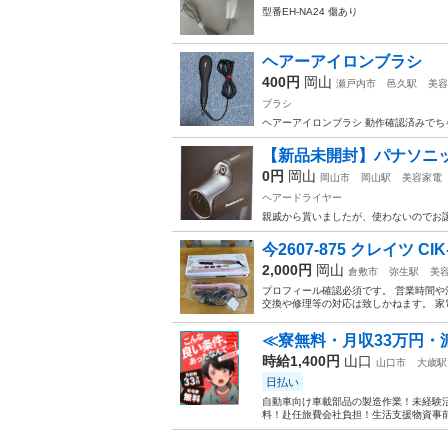
型番EH-NA24 傷あり
ヘアーアイロンブラシ
400円
岡山
瀬戸内市
邑久駅
美容
ブラシ
ヘアーアイロンブラシ 動作確認済みでち
【新品未開封】パナソニック
0円
岡山
岡山市
岡山駅
美容家電
ヘアードライヤー
親戚から貰いましたが、使わないのでお譲
今2607-875 クレイツ CI
2,000円
岡山
倉敷市
弥生駅
美
プロフィール確認必須です。 営業時間や
交換や修理等の対応は致しかねます。 家
≪寮無料・月収33万円・
時給1,400円
山口
山口市
大歳駅
日払い
自動車向け車載部品の製造作業！未経験活
料！赴任旅費会社負担！生活支援物資事前対