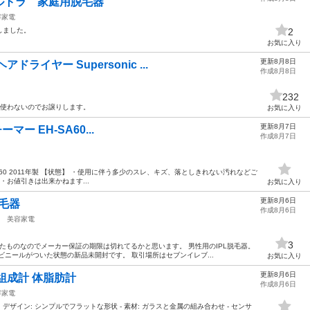
ルトラ 家庭用脱毛器
容家電
しました。
2
お気に入り
更新8月8日
ライヤー Supersonic ...
作成8月8日
232
 使わないのでお譲りします。
お気に入り
更新8月7日
チーマー EH-SA60...
作成8月7日
 EH-SA60 2011年製 【状態】 ・使用に伴う多少のスレ、キズ、落としきれない汚れなどご
・お値引きは出来かねます...
お気に入り
更新8月6日
脱毛器
作成8月6日
美容家電
3
れたものなのでメーカー保証の期限は切れてるかと思います。 男性用のIPL脱毛器。
ビニールがついた状態の新品未開封です。 取引場所はセブンイレブ...
お気に入り
更新8月6日
組成計 体脂肪計
作成8月6日
容家電
ザイン: シンプルでフラットな形状 - 素材: ガラスと金属の組み合わせ - センサ