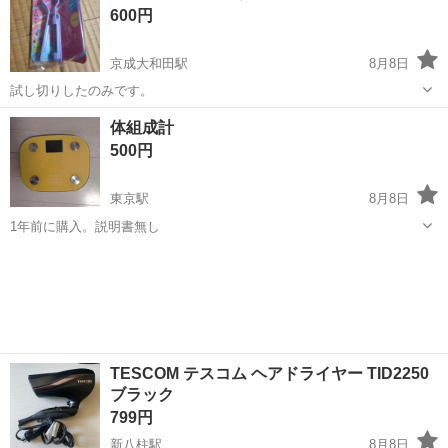
600円
ち込めます！ ※詳細はこ...
京成大和田駅
8月8日
試し切りしたのみです。
千葉
八千代市
京成大和田駅
美容家電
モンスター
体組成計
500円
東京駅
8月8日
1年前に購入。説明書無し
千葉
市川市
東京駅
美容家電
体組成計
TESCOM テスコム ヘアドライヤー TID2250
ブラック
799円
新八柱駅
8月8日