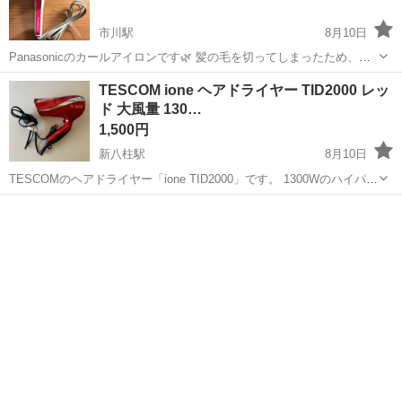
市川駅
8月10日
Panasonicのカールアイロンです🌿 髪の毛を切ってしまったため、出
品いたします。 ゆる巻髪が可愛く仕上がります！ 使用頻度は少なかっ
千葉
市川市
市川駅
美容家電
TESCOM ione ヘアドライヤー TID2000 レッ
たので、美品で動作問題ありません。 中古品にご理解のある方のみ、
ド 大風量 130…
お取り引きをお願いい...
1,500円
新八柱駅
8月10日
TESCOMのヘアドライヤー「ione TID2000」です。 1300Wのハイパワ
ーで大風量のため、素早く髪を乾かすことができます。 動作確認済み
千葉
松戸市
新八柱駅
美容家電
です。 【ブランド】TESCOM（テスコム） 【商品名】ione TID2...