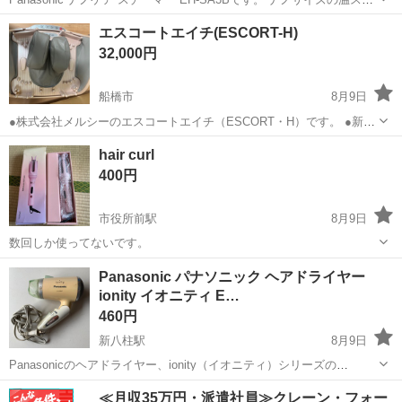
ームで肌にうるおいを与え、自宅で手軽にスキンケアができます。 数
千葉
松戸市
矢切駅
美容家電
ナノケア
エスコートエイチ(ESCORT-H)
回使用したのみで、全体的にきれいな状態です。 【状態】 ・動作確認
32,000円
済み ...
船橋市
8月9日
●株式会社メルシーのエスコートエイチ（ESCORT・H）です。 ●新品
で購入したものです。 ●数回使用しましたが、不要となったため出品
千葉
船橋市
美容家電
hair curl
いたします。 ●箱はあります。（詳細は写真をご参照ください）。 ●
400円
問題なく動作することも確...
市役所前駅
8月9日
数回しか使ってないです。
千葉
千葉市
市役所前駅
美容家電
Panasonic パナソニック ヘアドライヤー
ionity イオニティ E…
460円
新八柱駅
8月9日
Panasonicのヘアドライヤー、ionity（イオニティ）シリーズの
EH5986Pです。イオンチャージ機能付きで、髪をいたわりながら乾か
千葉
松戸市
新八柱駅
美容家電
≪月収35万円・派遣社員≫クレーン・フォー
すことができます。 全体的に使用感があり、本体やノズル部分に汚れ