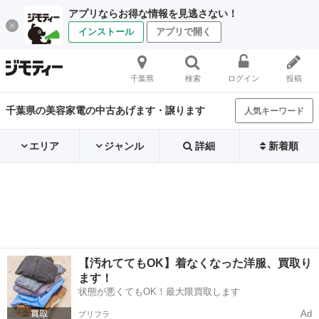
アプリならお得な情報を見逃さない！
インストール
アプリで開く
千葉県
検索
ログイン
投稿
千葉県の美容家電の中古あげます・譲ります
人気キーワード
エリア
ジャンル
詳細
新着順
【汚れててもOK】着なくなった洋服、買取り
ます！
状態が悪くてもOK！最大限買取します
Ad
プリフラ