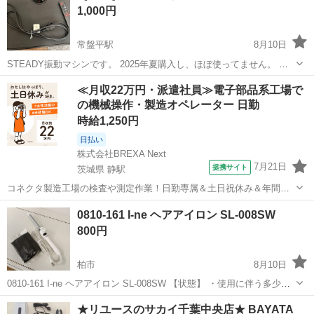
1,000円
常盤平駅
8月10日
STEADY振動マシンです。 2025年夏購入し、ほぼ使ってません。 動
作確認済み
千葉
松戸市
常盤平駅
美容家電
STEADY
≪月収22万円・派遣社員≫電子部品系工場で
の機械操作・製造オペレーター 日勤
時給1,250円
日払い
株式会社BREXA Next
7月21日
提携サイト
茨城県 静駅
コネクタ製造工場の検査や測定作業！日勤専属＆土日祝休み＆年間休
日128日★クリーンルーム内作業★マイカー通勤OK＆無料駐車場あり
茨城
常陸大宮市
静駅
その他
0810-161 I-ne ヘアアイロン SL-008SW
★就業先食堂利用可！日払い制度あり！《茨城県常陸大宮市》 人気の
800円
工場のお仕事 ◇コネクタ製造工...
柏市
8月10日
0810-161 I-ne ヘアアイロン SL-008SW 【状態】 ・使用に伴う多少の
スレ、キズ、落としきれない汚れなどございます ・詳細は現地でご確
千葉
柏市
美容家電
ヘアアイロン
★リユースのサカイ千葉中央店★ BAYATA
認ください ・お値引きは出来かねますのでご了承願います ...