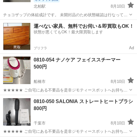
北柏駅
8月10日
チョコザップの体組成計です。 未開封品のため状態確認は行なってお
りません。 【希望取引場所】北柏第二公園の前 【希望取引日時】〜
千葉
柏市
北柏駅
美容家電
運べない家具、無料でお伺い＆即買取もOK！
8/24までで要相談 ⭐️おまとめ買い割引⭐️ ・1000円以下の商品同士は合
状態が悪くてもOK！最大限買取します
計金額より20...
Ad
プリフラ
0810-054 ナノケア フェイススチーマー
500円
船橋市
8月10日
★★★★★ ご自宅にある不要品を是非ジモティースポットへお持ち込
みしませんか？ 家電、趣味・スポーツ・レジャー用品、こども用品、
千葉
船橋市
美容家電
現地
0810-050 SALONIA ストレートヒートブラシ
衣料服飾品、生活雑貨、家具、本、CD・DVDなどが無料でまとめて持
800円
ち込めます！ ※詳細はこ...
千葉市
8月10日
★★★★★ ご自宅にある不要品を是非ジモティースポットへお持ち込