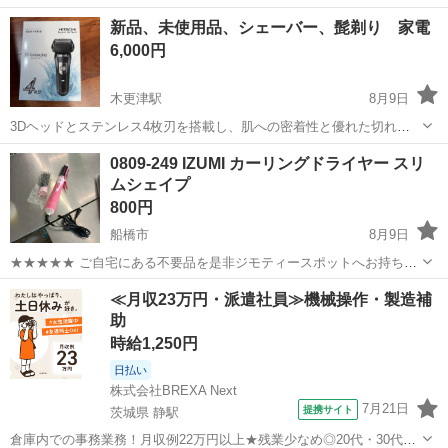
千葉
船橋市
馬込沢駅
美容家電
新品、未使用品、シェーバー、髭剃り 家電
6,000円
木更津駅
8月9日
3Dヘッドとステンレス4枚刃を搭載し、肌への密着性と優れた切れ味
を実現した電気シェーバーです。 - メーカー: 日立 - モデル名: RMH-
千葉
木更津市
木更津駅
美容家電
0809-249 IZUMI カーリングドライヤー スリ
FR40B - シリーズ: S-blade - 刃の枚数: 4枚刃 - ヘッド構...
ムシェイプ
800円
船橋市
8月9日
★★★★★ ご自宅にある不要品を是非ジモティースポットへお持ち込
みしませんか？ 家電、趣味・スポーツ・レジャー用品、こども用品、
千葉
船橋市
美容家電
ドライヤー
≪月収23万円・派遣社員≫機械操作・製造補
衣料服飾品、生活雑貨、家具、本、CD・DVDなどが無料でまとめて持
助
ち込めます！ ※詳細はこ...
時給1,250円
日払い
株式会社BREXA Next
7月21日
提携サイト
茨城県 静駅
倉庫内での事務業務！月収例22万円以上★残業少なめ◎20代・30代・