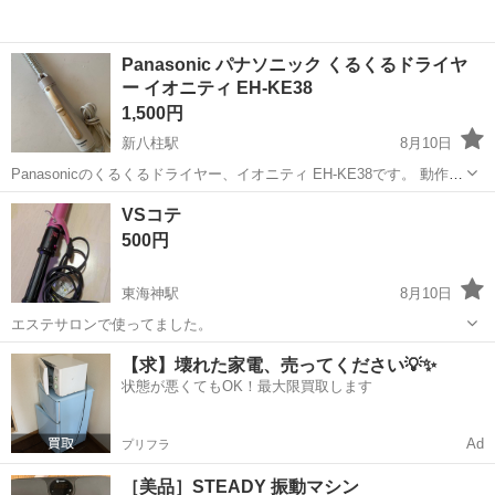
Panasonic パナソニック くるくるドライヤ
ー イオニティ EH-KE38
1,500円
新八柱駅
8月10日
Panasonicのくるくるドライヤー、イオニティ EH-KE38です。 動作確
認済みで、問題なく使用できます。 本体には目立った傷や汚れはな
千葉
松戸市
新八柱駅
美容家電
ドライヤー
VSコテ
く、比較的きれいな状態です。 【ブランド】Panasonic 【商品名】く
500円
るくる...
東海神駅
8月10日
エステサロンで使ってました。
千葉
船橋市
東海神駅
美容家電
【求】壊れた家電、売ってください💡✨
状態が悪くてもOK！最大限買取します
Ad
プリフラ
［美品］STEADY 振動マシン