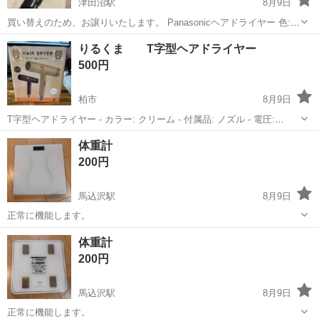
津田沼駅
8月9日
買い替えのため、お譲りいたします。 Panasonicヘアドライヤー 色:
ブラック 使用期間: 約2年 2023年製 小さな傷があります。写真にてお
千葉
船橋市
津田沼駅
美容家電
りるくま T字型ヘアドライヤー
確かめください。動作は問題ありません。 軽量で使いやすいです。 ご
500円
連...
柏市
8月9日
T字型ヘアドライヤー - カラー: クリーム - 付属品: ノズル - 電圧:
AC100-110V - 消費電力: 400W - 製品サイズ: 約Ｈ19W18.2 新品未使用
千葉
柏市
美容家電
体重計
ご覧いただきありがとうございます。
200円
馬込沢駅
8月9日
正常に機能します。
千葉
船橋市
馬込沢駅
美容家電
体重計
体重計
200円
馬込沢駅
8月9日
正常に機能します。