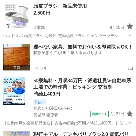
みしませんか？ 家電、趣味・スポーツ・レジャー用品、こども用品、
千葉
千葉市
美容家電
現地
頭皮ブラシ 新品未使用
衣料服飾品、生活雑貨、家具、本、CD・DVDなどが無料でまとめて持
2,500円
ち込めます！ ※詳細はこ...
北柏駅
8月10日
ヘッドスパ 頭皮ブラシ お風呂 電動頭皮ブラシ シャンプーブラシ
『mybest掲載』【日本博士監修・レッドドット賞受賞】 IPX7防水 多
千葉
柏市
北柏駅
美容家電
運べない家具、無料でお伺い＆即買取もOK！
機能 美顔器 頭皮スパ スカルプスパ 赤青光(630nm＆480nm) 正逆回転
状態が悪くてもOK！最大限買取します
＆急緩...
Ad
プリフラ
≪寮無料・月収34万円・派遣社員≫自動車系
工場での軽作業・ピッキング 交替制
時給1,400円
日払い
株式会社BREXA Next
7月21日
提携サイト
茨城県 磯原駅
【自動車用の金属部品製造】資格や経験は不問／時給1,400円／赴任旅
費会社負担／正社員登用のチャンスあり／食堂利用可能／マイカー通
茨城
北茨城市
磯原駅
その他
現行モデル デンキバリブラシ2.0 電気バリ
勤OK《茨城県茨城市》 人気の工場のお仕事 ◇トラックの金属部品の