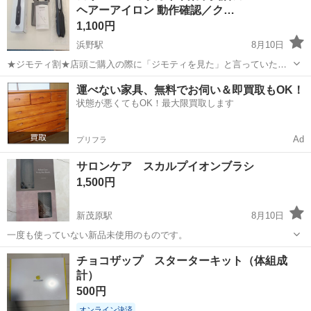
ヘアーアイロン 動作確認／ク…
1,100円
浜野駅
8月10日
★ジモティ割★店頭ご購入の際に「ジモティを見た」と言っていただ
くとジモティ限定価格（掲載価格の10%OFF）でご購入が可能です。
千葉
千葉市
浜野駅
美容家電
サカイ
運べない家具、無料でお伺い＆即買取もOK！
ぜひ店頭にてスタッフまでお伝えくださいませ。 ■引越でおなじみ、
状態が悪くてもOK！最大限買取します
サカイ引越センターの...
Ad
プリフラ
サロンケア スカルプイオンブラシ
1,500円
新茂原駅
8月10日
一度も使っていない新品未使用のものです。
千葉
茂原市
新茂原駅
美容家電
チョコザップ スターターキット（体組成
計）
500円
オンライン決済