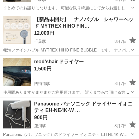
まとめてのお譲りになります。 可能な限り綺麗にしてからお渡ししま
すが 使用していたものなので 短い髪の毛などがついている可能性があ
千葉
船橋市
三咲駅
美容家電
カッター
【新品未開封】 ナノバブル シャワーヘッ
ります。 ご理解の上お取引お願いします。
ド MYTREX HIHO FIN…
12,000円
千葉駅
8月7日
秘泡ファインバブル MYTREX HIHO FINE BUBBLE+ です。 ナノバブ
ルのシャワーヘッドです。 需要がなければ知人にあげる予定です。
千葉
千葉市
千葉駅
美容家電
MYTREX
mod'shair ドライヤー
【商品説明】 1分間に約1,081億個の泡量 楽天総合ランキング...
1,500円
四街道駅
8月7日
使用間ありますがまだまだご利用頂けます。 近くまで来て頂ける方お
願い致します。
千葉
四街道市
四街道駅
美容家電
Panasonic パナソニック ドライヤー イオニ
ティ EH-NE4K-W …
900円
運河駅
8月7日
Panasonic（パナソニック）のドライヤー イオニティ EH-NE4K-Wで