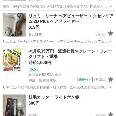
注意：手持ち部分の関節に小さなひび割れがありますが、問題なく使
用できます。詳しくは最後の写真をご確認ください。 テスコムのヘア
千葉
松戸市
新八柱駅
美容家電
ヘアドライヤー
リュミエリーナ ヘアビューザー エクセレミア
ドライヤー、TID2250です。 動作確認済みで、問題なく使用できま
ム 2D Plus ヘアドライヤー
す。 本体に目立った傷や汚れ...
819円
新八柱駅
8月8日
リュミエリーナのヘアドライヤー、ヘアビューザー エクセレミアムで
す。 使用に伴う多少の小傷はありますが、動作に問題はなく、まだま
千葉
松戸市
新八柱駅
美容家電
≪月収35万円・派遣社員≫クレーン・フォー
だお使いいただけます。 風量も強く、髪をいたわりながら乾かすこと
クリフト・重機
ができます。 【ブランド】リュ...
時給1,600円
日払い
株式会社BREXA Next
7月21日
提携サイト
神奈川県 南橋本駅
リチウムイオン電池の原料運搬・投入作業！20～50代の男性活躍中★
ワンルーム寮完備！赴任旅費会社負担！年間休日130日★フォークリフ
神奈川
相模原市
南橋本駅
その他
枝毛カッター ライト付き鏡
ト免許お持ちの方、活躍中！就業先食堂利用可★《神奈川県相模原
500円
市》 人気の工場のお仕事 ◇電...
三咲駅
8月7日