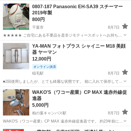
す。 2025年7月24日に購入しました。 動作確認済みで、問題なく使用
千葉
流山市
運河駅
美容家電
0807-187 Panasonic EH-SA39 スチーマー
できます。 風量もしっかりあり、普段使いに便利です。 ...
2019年製
800円
千葉市
8月7日
★★★★★ ご自宅にある不要品を是非ジモティースポットへお持ち込
みしませんか？ 家電、趣味・スポーツ・レジャー用品、こども用品、
千葉
千葉市
美容家電
スチーマー
YA-MAN フォトプラス シャイニー M18 美顔
衣料服飾品、生活雑貨、家具、本、CD・DVDなどが無料でまとめて持
器 ヤーマン
ち込めます！ ※詳細はこ...
12,000円
オンライン決済
稲毛駅
8月7日
■2回使用しましたが、とても綺麗な状態です。 箱に入れて保存してお
り、ピンクの保存袋、充電コードも未使用です。 ●シリーズ初、毎日
千葉
千葉市
稲毛駅
美容家電
電極
WAKO'S（ワコー産業）CP MAX 遠赤外線促
使える「デイリーケア」とスペシャルケアの「ウィークリーケア」の2
進器
モード搭載 ...
5,000円
柏の葉キャンパス駅
8月7日
WAKO'S（ワコー産業）CP MAX 遠赤外線促進器です。 約23年前に購
入した業務用美容機器です。 現在まで使用しておりましたが、電源の
千葉
柏市
柏の葉キャンパス駅
美容家電