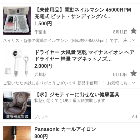
【未使用品】電動ネイルマシン 45000RPM
充電式 ビット・サンディングバ…
1,500円
千葉市
8月11日
ネイリスト監修の電動ネイルマシン（回転数0-45000rpm）です。 液晶
ディスプレイ搭載で、ジェルオフから甘皮処理、スカルプ施術までサ
千葉
千葉市
美容家電
ドライヤー 大風量 速乾 マイナスイオン ヘア
ロン級のお手入れができるモデルです。 ホビー目的で2026年2月に
ドライヤー 軽量 マグネットノズ…
Amazo...
2,000円
穴川駅
8月10日
ご覧いただき誠にありがとうございます 新品未使用！！ お気軽にお問
い合わせ下さい！！ ☆他にも色々な商品をたくさん出品しています☆
千葉
千葉市
穴川駅
美容家電
【求】ジモティーに出せない健康器具
ぜひ覗いてみてください(*´`*) －－－－商品説明－－－－ 【約20秒速
状態が悪くてもOK！最大限買取します
乾・ドライ...
Ad
プリフラ
Panasonic カールアイロン
800円