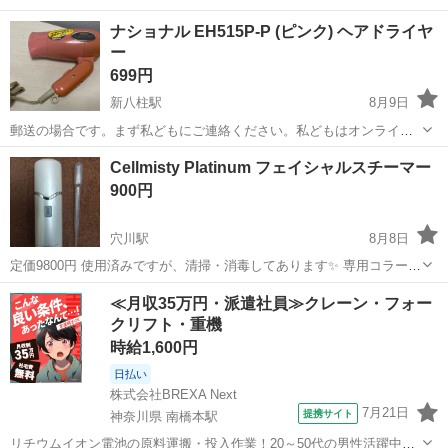
ナショナル EH515P-P (ピンク) ヘアドライヤ
ー
699円
新八柱駅
8月9日
郵送の場合です。まず私どもにご連絡ください。私どもはオンライン
支払いモデルに変更します。送料は代金引換です。 動作確認済み、写
千葉
松戸市
新八柱駅
美容家電
ナショナル
Cellmisty Platinum フェイシャルスチーマー
真通りのまの発送します EH515P-P （ピンク） ブランド：Panasonic
900円
ナショナル...
穴川駅
8月8日
定価9800円 使用済みですが、清掃・消毒してあります✨ 専用コラーゲ
ンパウダーはありません。 お気軽にお問い合わせください☺️
千葉
千葉市
穴川駅
美容家電
フェイシャルスチーマー
≪月収35万円・派遣社員≫クレーン・フォー
クリフト・重機
時給1,600円
日払い
株式会社BREXA Next
7月21日
提携サイト
神奈川県 南橋本駅
リチウムイオン電池の原料運搬・投入作業！20～50代の男性活躍中★