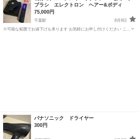
ブラシ エレクトロン ヘアー&ボディ
製造◇ ★トラックの金属...
75,000円
千葉駅
8月9日
※可能な範囲でお値下げも承ります お気軽にお申し付けください ここ
数年、多くの芸能人、美容インフルエンサーが愛用している人気話題
千葉
千葉市
千葉駅
美容家電
のデンキバリブラシの最新モデルのデンキバリブラシ2.0です 【製品
名】デンキバリブラシ 2....
パナソニック ドライヤー
300円