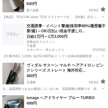
640円
新八柱駅
8月9日
【商品】 TESCOM windy TS20 ドライヤーです。 【特徴】 目立った
傷や汚れなし 本体はホワイトとグレーのシンプルなデザインです。コ
千葉
松戸市
新八柱駅
美容家電
windy
交通誘導・イベント警備/採用率98%/履歴書不
ードが付属しています。 【表記・型番】 windy TESCOM TS20...
要/週1～OK/日払い現金手渡しO…
日給1万円～1万3,000円
有限会社ドルフィン
千葉県
スポンサー：求人ボックス
07月03日
【仕事内容】入社祝い金150,000円あり シフト自由&未経験歓迎
・直
行直帰OK ・一部車・自転車・バイク通勤OK ・週1～OK ・日払い・
アルバイト・パート
ヴィダル サスーン マルチ ヘアアイロン ピン
週払いOK、現金手渡しも可能です! <仕事内容> 建築・土木工事現場
クシリーズ ストレート 海外対応…
で...
480円
五香駅
8月9日
注：温度調節つまみが破損しているため、温度調整が困難です。現在
の設定温度は最高温度です。 【商品】 ヴィダル サスーン マルチ ヘア
千葉
松戸市
五香駅
美容家電
ヘアアイロン
ionage ヘアドライヤー ブルー TURBO
アイロン ピンクシリーズ ストレート 海外対応 VSI-1016/PJです。
499円
【特徴】 ...