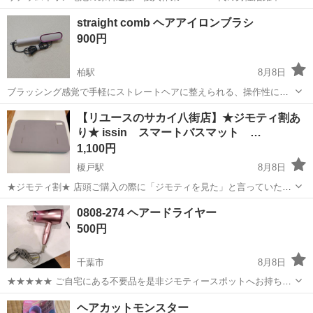
ワンルーム寮完備！赴任旅費会社負担！年間休日130日★フォークリフ
神奈川
相模原市
南橋本駅
その他
straight comb ヘアアイロンブラシ
ト免許お持ちの方、活躍中！就業先食堂利用可★《神奈川県相模原
900円
市》 人気の工場のお仕事 ◇電...
柏駅
8月8日
ブラッシング感覚で手軽にストレートヘアに整えられる、操作性に優
れたヘアアイロンブラシです。 本商品で髪が綺麗になる動画をみて購
千葉
柏市
柏駅
美容家電
【リユースのサカイ八街店】★ジモティ割あ
入していました。 ロングの髪に適していると思われますが、短髪にし
り★ issin スマートバスマット …
てしまったので長らくしまいこんでい...
1,100円
榎戸駅
8月8日
★ジモティ割★ 店頭ご購入の際に「ジモティを見た」と言っていただ
くとジモティ限定価格（掲載価格の10%OFF）でご購入が可能です。
千葉
八街市
榎戸駅
美容家電
サカイ
0808-274 ヘアードライヤー
ぜひ店頭にてスタッフまでお伝えくださいませ。 ---------------------...
500円
千葉市
8月8日
★★★★★ ご自宅にある不要品を是非ジモティースポットへお持ち込
みしませんか？ 家電、趣味・スポーツ・レジャー用品、こども用品、
千葉
千葉市
美容家電
ヘアードライヤー
ヘアカットモンスター
衣料服飾品、生活雑貨、家具、本、CD・DVDなどが無料でまとめて持