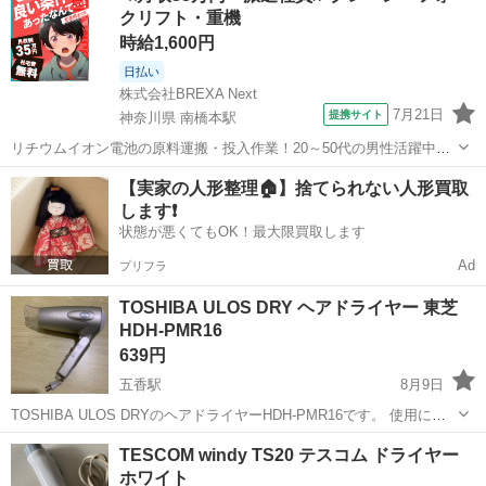
クリフト・重機
や擦れが見られます...
時給1,600円
日払い
株式会社BREXA Next
7月21日
提携サイト
神奈川県 南橋本駅
リチウムイオン電池の原料運搬・投入作業！20～50代の男性活躍中★
ワンルーム寮完備！赴任旅費会社負担！年間休日130日★フォークリフ
神奈川
相模原市
南橋本駅
その他
【実家の人形整理🏠】捨てられない人形買取
ト免許お持ちの方、活躍中！就業先食堂利用可★《神奈川県相模原
します❗️
市》 人気の工場のお仕事 ◇電...
状態が悪くてもOK！最大限買取します
Ad
プリフラ
TOSHIBA ULOS DRY ヘアドライヤー 東芝
HDH-PMR16
639円
五香駅
8月9日
TOSHIBA ULOS DRYのヘアドライヤーHDH-PMR16です。 使用に伴
う多少の傷や汚れが見られますが、動作に問題はありません。 【ブラ
千葉
松戸市
五香駅
美容家電
ヘアドライヤー
TESCOM windy TS20 テスコム ドライヤー
ンド】TOSHIBA 【カテゴリ】ヘアドライヤー 【商品の状態】やや傷
ホワイト
や汚れ...