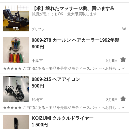
40代の男女活躍中！空調完備で快適作業★食堂利用可◎マイカー通勤
茨城
常陸大宮市
静駅
その他
【求】壊れたマッサージ機、買います💪
OK◎無料駐車場完備！《茨城県常陸大宮市》 人気の工場のお仕事 ◇
状態が悪くてもOK！最大限買取します
電子部品製造倉庫内の事務...
Ad
プリフラ
0809-278 カールン ヘアカーラー1992年製
800円
千葉市
8月9日
★★★★★ ご自宅にある不要品を是非ジモティースポットへお持ち込
みしませんか？ 家電、趣味・スポーツ・レジャー用品、こども用品、
千葉
千葉市
美容家電
カールン
0809-215 ヘアアイロン
衣料服飾品、生活雑貨、家具、本、CD・DVDなどが無料でまとめて持
500円
ち込めます！ ※詳細はこ...
船橋市
8月9日
★★★★★ ご自宅にある不要品を是非ジモティースポットへお持ち込
みしませんか？ 家電、趣味・スポーツ・レジャー用品、こども用品、
千葉
船橋市
美容家電
ヘアアイロン
KOIZUMI クルクルドライヤー
衣料服飾品、生活雑貨、家具、本、CD・DVDなどが無料でまとめて持
1,500円
ち込めます！ ※詳細はこ...