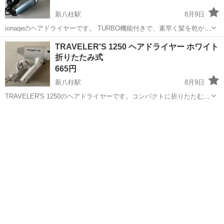
新八柱駅
8月9日
ionageのヘアドライヤーです。 TURBO機能付きで、素早く髪を乾かす
ことができます。 使用に伴う小傷や汚れが多少見られますが、動作に
千葉
松戸市
新八柱駅
美容家電
ヘアドライヤー
TRAVELER'S 1250 ヘアドライヤー ホワイト
問題はありません。 【ブランド】ionage 【カテゴリ】ヘアドライヤー
折りたたみ式
【商品の状...
665円
新八柱駅
8月9日
TRAVELER'S 1250のヘアドライヤーです。コンパクトに折りたたむこ
とができるため、旅行や出張に便利です。 【ブランド】TRAVELER'S
千葉
松戸市
新八柱駅
美容家電
ヘアドライヤー
【モデル名】1250 【カラー】ホワイト系 【商品の状態】目立った傷
や汚...