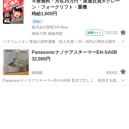
≪寮無料・月収35万円・派遣社員≫クレー
入りが悪い時があるため、だましだまし使用していました。新しい機
ン・フォークリフト・重機
器へ入れ替えたため出品...
時給1,600円
日払い
株式会社BREXA Next
7月21日
提携サイト
神奈川県 南橋本駅
リチウムイオン電池の原料運搬・投入作業！20～50代の男性活躍中★
ワンルーム寮完備！赴任旅費会社負担！年間休日130日★フォークリフ
神奈川
相模原市
南橋本駅
その他
PanasonicナノケアスチーマーEH-SA0B
ト免許お持ちの方、活躍中！就業先食堂利用可★《神奈川県相模原
32,000円
市》 人気の工場のお仕事 ◇電...
南柏駅
8月6日
PanasonicナノケアスチーマーEH-SA0B 育児で忙しく、使用する暇が
ないので お譲り致します。 4〜5回ほどしか使ってませんので美品で
千葉
柏市
南柏駅
美容家電
ナノケアスチーマー
す。 動作に問題はありません。 数回使用してますので、 神経質な方
はご遠慮...