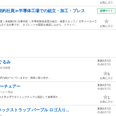
お気に入り
・契約社員≫半導体工場での組立・加工・プレス
提携サイト
査｜未経験OK 仕事内容 ＼半導体製造装置の組立・検査スタッフ／ 大手メーカー工
立てる仕事です。 タブレットや図面を確認しながら、ドライバ...
お気に入り
更新8月7日
ぐるみ
作成8月7日
生活雑貨
5
プ
の紐がついていますが、簡単に取り外す…
お気に入り
更新8月7日
ベビーチェアー
作成8月7日
ベビー用品
ストラップ
でダイニングチェアに固定して食事用チ…
1
お気に入り
更新8月7日
ネックストラップ パープル ロゴ入り...
作成8月7日
ー