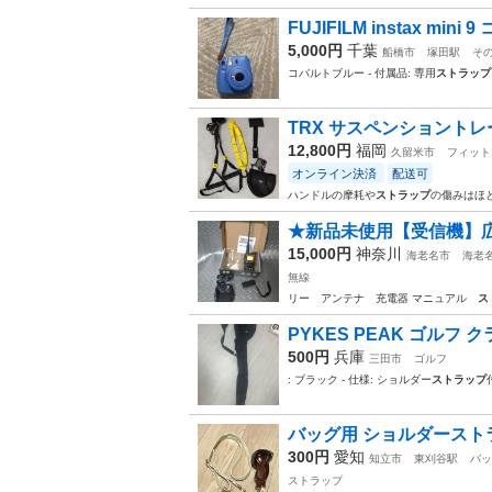
FUJIFILM instax min
5,000円
千葉
船橋市
塚田駅
そ
コバルトブルー - 付属品: 専用
ストラップ
TRX サスペンショント
12,800円
福岡
久留米市
フィット
オンライン決済
配送可
ハンドルの摩耗や
ストラップ
の傷みはほと
★新品未使用【受信機】
15,000円
神奈川
海老名市
海老
無線
リー アンテナ 充電器 マニュアル
ス
PYKES PEAK ゴルフ 
500円
兵庫
三田市
ゴルフ
: ブラック - 仕様: ショルダー
ストラップ
バッグ用 ショルダースト
300円
愛知
知立市
東刈谷駅
バッ
ストラップ