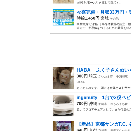
⚠︎8/17(月)〜お引き渡し可能です。
≪寮完備・月収33万円
時給1,450円
宮城
その他
寮費実質1万円台｜半導体装置の組立・検
場内で、半導体をつくるための装置を組み
HABA ふく子さんぬい
300円
埼玉
さいたま市
中浦和駅
HABA
ぬいぐるみです。 頭には金属と
ストラッ
ingenuity 1台で2役
700円
沖縄
那覇市
おもろまち駅
置いてフロアチェアとして、また付属の
【新品】京都サンガF.C. 
640円
京都
京都市
携帯アクセサリ