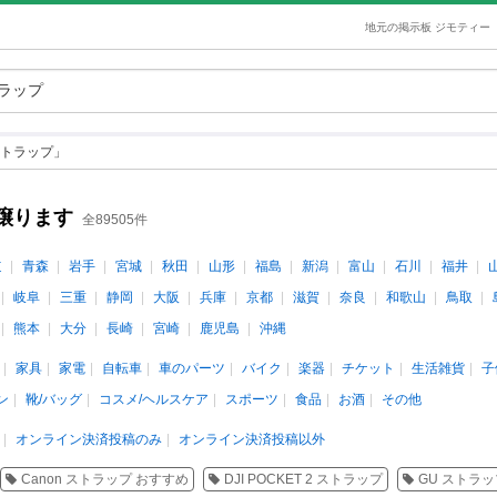
地元の掲示板 ジモティー
トラップ」
譲ります
全89505件
道
青森
岩手
宮城
秋田
山形
福島
新潟
富山
石川
福井
岐阜
三重
静岡
大阪
兵庫
京都
滋賀
奈良
和歌山
鳥取
熊本
大分
長崎
宮崎
鹿児島
沖縄
家具
家電
自転車
車のパーツ
バイク
楽器
チケット
生活雑貨
子
ン
靴/バッグ
コスメ/ヘルスケア
スポーツ
食品
お酒
その他
オンライン決済投稿のみ
オンライン決済投稿以外
Canon ストラップ おすすめ
DJI POCKET 2 ストラップ
GU ストラ