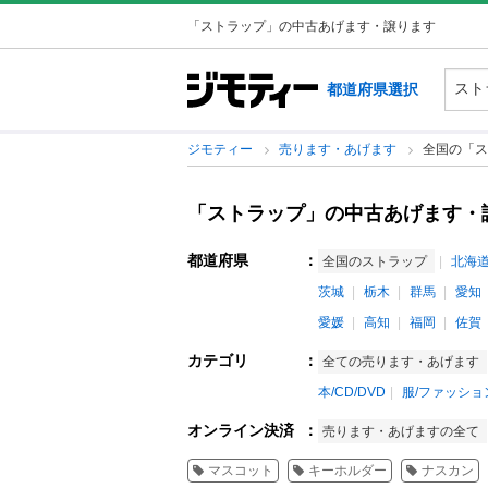
「ストラップ」の中古あげます・譲ります
都道府県選択
ジモティー
売ります・あげます
全国の「ス
「ストラップ」の中古あげます・
都道府県
：
全国のストラップ
北海
茨城
栃木
群馬
愛知
愛媛
高知
福岡
佐賀
カテゴリ
：
全ての売ります・あげます
本/CD/DVD
服/ファッショ
オンライン決済
：
売ります・あげますの全て
マスコット
キーホルダー
ナスカン