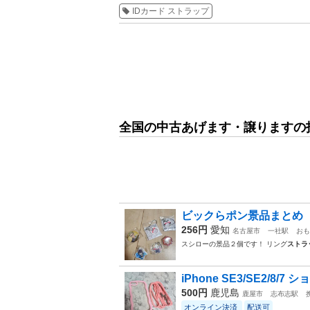
IDカード ストラップ
全国の中古あげます・譲りますの
ビックらポン景品まとめ
256円
愛知
名古屋市
一社駅
おも
スシローの景品２個です！ リング
ストラ
iPhone SE3/SE2/8/
500円
鹿児島
鹿屋市
志布志駅
オンライン決済
配送可