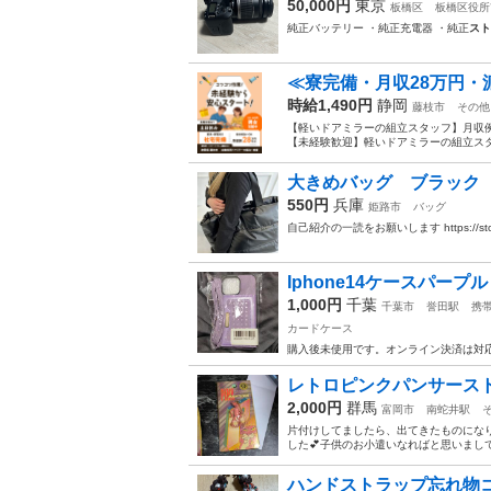
50,000円
東京
板橋区
板橋区役所
純正バッテリー ・純正充電器 ・純正
スト
≪寮完備・月収28万円・
時給1,490円
静岡
藤枝市
その他
【軽いドアミラーの組立スタッフ】月収例
【未経験歓迎】軽いドアミラーの組立スタ
大きめバッグ ブラック シル
550円
兵庫
姫路市
バッグ
自己紹介の一読をお願いします https://store.s
Iphone14ケースパー
1,000円
千葉
千葉市
誉田駅
携
カードケース
購入後未使用です。オンライン決済は対
レトロピンクパンサース
2,000円
群馬
富岡市
南蛇井駅
片付けしてましたら、出てきたものにな
した💕︎子供のお小遣いなればと思いまし
ハンドストラップ忘れ物