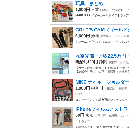
玩具 まとめ
1,000円
三重
鈴鹿市
中瀬古駅
⭐︎HEIMESS ベビーカー用トイ
ストラップ
GOLD'S GYM（ゴールド
5,000円
沖縄
宮古島市
フィット
トレーニングベルト（1点） ・リスト
ス
≪寮完備・月収22.5万
時給1,420円
静岡
伊東市
その他
【ガラス部品の製造・加工/検査】日勤・
【株式会社平山での正社員採用（無期雇用派
NIKE ナイキ ショルダ
1,000円
神奈川
小田原市
鴨宮駅
NIKE
コンパートメント調整可能なショルダー
iPhoneフィルムとスト
50円
東京
江戸川区
船堀駅
おも
ストラップ
未開封品です！ 素人保管のため気にな