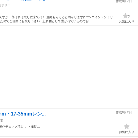
作成8月7日
セサリー
2
すが、良ければ取りに来てね！ 連絡もらえると助かります(*^^*) コインランドリ
のでご自由にお取り下さい♪ 忘れ物として置かれているのでお...
お気に入り
作成8月7日
5mm・17-35mmレン...
電
動作チェック項目： ・撮影…
お気に入り