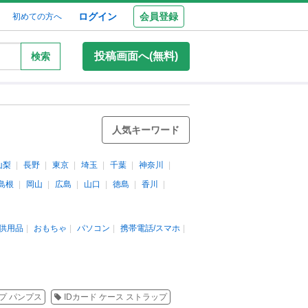
ログイン
会員登録
初めての方へ
投稿画面へ(無料)
検索
人気キーワード
山梨
長野
東京
埼玉
千葉
神奈川
島根
岡山
広島
山口
徳島
香川
供用品
おもちゃ
パソコン
携帯電話/スマホ
ップ パンプス
IDカード ケース ストラップ