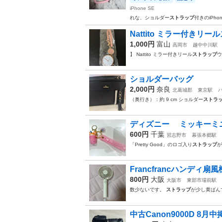
iPhone SE
れな、ショルダー
ストラップ
付きのiPho
Nattito ミラー付きリ
1,000円
富山
高岡市
越中中川駅
】 Nattito ミラー付きリール
ストラップ
ウ
ショルダーバッグ
2,000円
奈良
北葛城郡
東京駅
（奥行き）：約 9 cm ショルダー
ストラ
ディズニー ミッキーミ
600円
千葉
習志野市
幕張本郷駅
「Pretty Good」のロゴ入り
ストラップ
が
Francfrancハンディ扇風
800円
大阪
大阪市
東部市場前駅
数少ないです。
ストラップ
が少し黄ばん
中古Canon9000D 8月中