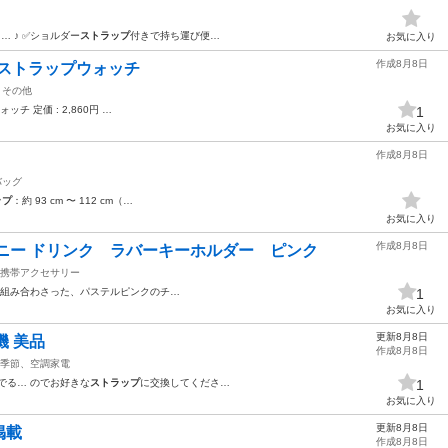
n… ♪ ✅ショルダー
ストラップ
付きで持ち運び便…
お気に入り
作成8月8日
ールストラップウォッチ
その他
ォッチ 定価 : 2,860円 …
1
お気に入り
作成8月8日
バッグ
ップ
：約 93 cm 〜 112 cm（…
お気に入り
作成8月8日
ニー ドリンク ラバーキーホルダー ピンク
携帯アクセサリー
組み合わさった、パステルピンクのチ…
1
お気に入り
更新8月8日
機 美品
作成8月8日
季節、空調家電
でる… のでお好きな
ストラップ
に交換してくださ…
1
お気に入り
更新8月8日
掲載
作成8月8日