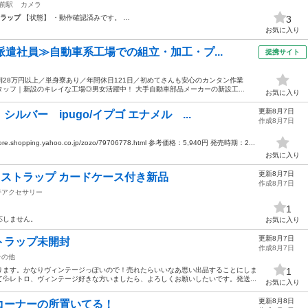
前駅
カメラ
ラップ
【状態】 ・動作確認済みです。 …
3
お気に入り
派遣社員≫自動車系工場での組立・加工・プ...
提携サイト
28万円以上／単身寮あり／年間休日121日／初めてさんも安心のカンタン作業
ッフ｜新設のキレイな工場◎男女活躍中！ 大手自動車部品メーカーの新設工...
お気に入り
更新8月7日
バー ipugo/イプゴ エナメル ...
作成8月7日
hopping.yahoo.co.jp/zozo/79706778.html 参考価格：5,940円 発売時期：2...
お気に入り
更新8月7日
プル ストラップ カードケース付き新品
作成8月7日
帯アクセサリー
1
応しません。
お気に入り
更新8月7日
トラップ未開封
作成8月7日
その他
ります。かなりヴィンテージっぽいので！売れたらいいなあ思い出品することにしま
1
て💦レトロ、ヴィンテージ好きな方いましたら、よろしくお願いしたいです。発送...
お気に入り
更新8月8日
コーナーの所置いてる！