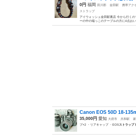
0円
福岡
田川郡
金田駅
携帯アク
ストラップ
アイウォッシュ金田駅裏店 今から行くので
ーの中の端っこのテーブルの方に4点おいた
Canon EOS 50D 18-13
35,000円
愛知
大府市
共和駅
家
プ×2 ・リアキャップ ・EOS
ストラップ