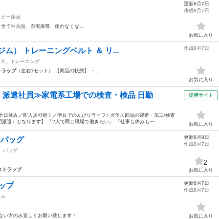
更新8月7日
作成8月7日
ベビー用品
全て中古品、自宅保管、使わなくな…
お気に入り
作成8月7日
ジム） トレーニングベルト ＆ リ...
ネス、トレーニング
トラップ
（左右1セット） 【商品の状態】 ・…
お気に入り
円・派遣社員≫家電系工場での検査・検品 日勤
提携サイト
土日休み／即入居可能！／伊豆でのんびりライフ♪ ガラス部品の製造・加工/検査
遣）となります】 「2人で同じ職場で働きたい」 「仕事も休みも一...
お気に入り
更新8月8日
ーバッグ
作成8月7日
バッグ
2
ストラップ
お気に入り
更新8月7日
ラップ
作成8月7日
ちゃ
らない方のみ宜しくお願い致します！
お気に入り