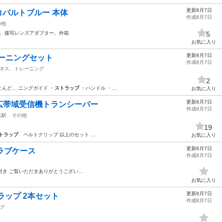
更新8月7日
i 9 コバルトブルー 本体
作成8月7日
の他
、接写レンズアダプター、外箱
5
お気に入り
更新8月7日
レーニングセット
作成8月7日
ネス、トレーニング
2
んど… ニングガイド ・
ストラップ
・ハンドル ・…
お気に入り
更新8月7日
広帯域受信機トランシーバー
作成8月7日
名駅
その他
19
トラップ
ベルトクリップ 以上のセット …
お気に入り
更新8月7日
クラブケース
作成8月7日
付き ご覧いただきありがとうござい…
お気に入り
更新8月7日
ラップ 2本セット
作成8月7日
グ