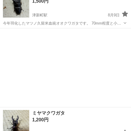
1,500円
い。
津新町駅
8月9日
今年羽化したマツノ久留米血統オオクワガタです。 70mm程度と小さ
いです。 メスもおつけします。
三重
津市
津新町駅
その他
オオクワガタ
ミヤマクワガタ
1,200円