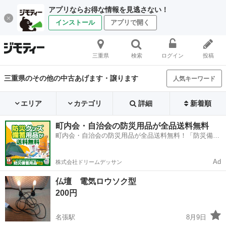
アプリならお得な情報を見逃さない！
インストール
アプリで開く
三重県
検索
ログイン
投稿
三重県のその他の中古あげます・譲ります
人気キーワード
エリア
カテゴリ
詳細
新着順
町内会・自治会の防災用品が全品送料無料
町内会・自治会の防災用品が全品送料無料！「防災備蓄
用品ドットコム」
Ad
株式会社ドリームデッサン
仏壇 電気ロウソク型
200円
名張駅
8月9日