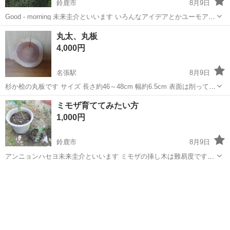
鈴鹿市
8月9日
Good - morning 未来圭介といいます いろんなアイデアとかユーモア笑
いをとりいれて投稿努力してます ジモティーショピングを楽しんで下
三重
鈴鹿市
その他
ポポラス
丸太、丸板
さいね 2メートルのサイズのポポラスです １か月以内...
4,000円
名張駅
8月9日
杉か桧の丸板です サイズ 長さ約46～48cm 幅約6.5cm 表面は削って無
い状態です 小テーブルや椅子などDIYで自分好みの作品に仕上げては
三重
名張市
名張駅
その他
ミモザ育ててみたい方
いかがでしょう かなり、お値打ちだと思います できるだけ早く取りに
1,000円
来てくれ...
鈴鹿市
8月9日
アンニョンハセヨ未来圭介といいます ミモザの挿し木は難易度ですが
ルートンを使えば挿し木で増やすことができ植物の輪を広げることが
三重
鈴鹿市
その他
ミモザ
できます ようやく斜めに挿した部分から根がはえてきました ミモザは
3...