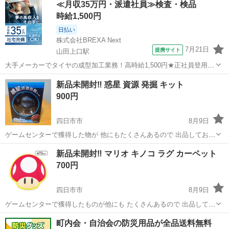
≪月収35万円・派遣社員≫検査・検品
と思います。 ノコギリクワガタかカブトムシも欲しければお付けしま
時給1,500円
す。 入れ物持参してくだ...
日払い
株式会社BREXA Next
7月21日
提携サイト
山田上口駅
大手メーカーでタイヤの成型加工業務！高時給1,500円★正社員登用制
度あり！ワンルーム寮完備！マイカー通勤OK！無料駐車場あり！《三
三重
伊勢市
山田上口駅
その他
新品未開封‼️ 惑星 資源 発掘 キット
重県伊勢市》 人気の工場のお仕事 ◇タイヤの製造◇ トラック・バ
900円
ス・RV車用を中心とした...
四日市市
8月9日
ゲームセンターで獲得した物が 他にもたくさんあるので 出品しており
ます(*^^*) アミューズメント景品の為箱のキズ凹みなど 御理解頂ける
三重
四日市市
その他
マックスバリュ
新品未開封‼️ マリオ キノコ ラグ カーペット
方よろしくお願いいたします(＞人＜;) ペット、喫煙者いません！ ★受
700円
け渡...
四日市市
8月9日
ゲームセンターで獲得したものが他にも たくさんあるので 出品してお
ります(*^^*) アミューズメント景品の為箱のキズ凹み、 初期不良など
三重
四日市市
その他
キノコ
町内会・自治会の防災用品が全品送料無料
御理解頂ける方よろしく お願いいたします(＞人＜;) ペット、喫煙者い