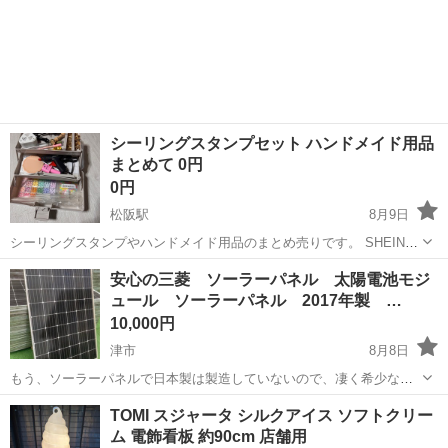
シーリングスタンプセット ハンドメイド用品
まとめて 0円
0円
松阪駅
8月9日
シーリングスタンプやハンドメイド用品のまとめ売りです。 SHEINや
100均などで少しずつ集めましたが、結局1〜2回程度しか使用せず、そ
三重
松阪市
松阪駅
その他
安心の三菱 ソーラーパネル 太陽電池モジ
のまま保管していました。 シーリングスタンプ、ワックス、スタンプ
ュール ソーラーパネル 2017年製 …
用品、グルーガンなど...
10,000円
津市
8月8日
もう、ソーラーパネルで日本製は製造していないので、凄く希少なパ
ネルです 購入者様から大変好評のソーラーパネル残り13枚になりまし
三重
津市
その他
ソーラーパネル
TOMI スジャータ シルクアイス ソフトクリー
た。ありがとうございます。必要な方はなかなか日本製でこの値段は
ム 電飾看板 約90cm 店舗用
出ませんのでお早めにお願い致しま...