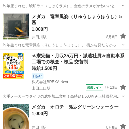
昨年産まれた、琥珀ラメ（こはくラメ）。金色のラメがかわいいとこ
ろがオススメポイントです。 🐟メダカ好きのオヤジが育てています
三重
亀山市
井田川駅
その他
メダカ
メダカ 竜章鳳姿（りゅうしょうほうし）5
🐟 メダカにも流行りがありますが、我が家では最新の高級品種を追い
匹
かけるのではなく、自分が好き...
1,000円
井田川駅
8月8日
昨年生まれた竜章鳳姿（りゅうしょうほうし）。 横から見たらかっこ
いいので、個人的に気に入ってます。 🐟メダカ好きのオヤジが育てて
三重
亀山市
井田川駅
その他
メダカ
≪寮完備・月収35万円・派遣社員≫自動車系
います🐟 メダカにも流行りがありますが、我が家では最新の高級品種
工場での検査・検品 交替制
を追いかけるのではなく、...
時給1,500円
日払い
株式会社BREXA Next
7月13日
提携サイト
山田上口駅
大手メーカーでタイヤの成型加工業務！高時給1,500円★正社員登用制
度あり！ワンルーム寮完備！マイカー通勤OK！無料駐車場あり！《三
三重
伊勢市
山田上口駅
その他
メダカ オロチ 5匹-グリーンウォーター
重県伊勢市》 人気の工場のお仕事 ◇タイヤの製造◇ トラック・バ
1,000円
ス・RV車用を中心とした...
井田川駅
8月8日