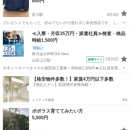
800円
星川駅
8月9日
プレゼントでもらって、好みでないので使わずに未使用品です。 しか
し、自宅保管時に湿度や温度の変化で 表面の剥がれ、色落ち等が何箇
三重
桑名市
星川駅
その他
≪入寮・月収35万円・派遣社員≫検査・検品
所か起きてしまっていました。 そのため格安でお渡しします。 【必ず
時給1,500円
お読み下さい】 ※直接お取引...
日払い
株式会社BREXA Next
7月21日
提携サイト
山田上口駅
大手メーカーでタイヤの成型加工業務！高時給1,500円★正社員登用制
度あり！ワンルーム寮完備！マイカー通勤OK！無料駐車場あり！《三
三重
伊勢市
山田上口駅
その他
【格安物件多数！】家賃4万円以下多数
重県伊勢市》 人気の工場のお仕事 ◇タイヤの製造◇ トラック・バ
【保証人ナシ】賃貸物件多数掲載！
ス・RV車用を中心とした...
Ad
ニフティ不動産
ポポラス育ててみたい方
5,000円