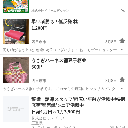
用品ドットコム」
Ad
株式会社ドリームデッサン
早い者勝ち‼️ 低反発 枕
1,200円
四日市市
8月8日
同じ物がもう1つと 色違いが2つございます！ 他にもゲームセンターで
獲得した物が たくさんあります(*^^*) 今お値下げは考えておりません
三重
四日市市
その他
せん
うさぎハーネス禰豆子柄💖
😖 アミューズメント景品の為箱のキズ凹み、 初期不良など御理解頂け
500円
る方よろ...
四日市市
8月8日
うさぎハーネス禰豆子柄です。 これからの時期にピッタリのピンク🎀
💕💓💗 可愛いです🐰
三重
四日市市
その他
禰豆
警備・誘導スタッフ/幅広い年齢が活躍中/待遇
充実/寮完備/シニア活躍中
日給1万円～1万3,900円
株式会社ワンプラス
三重県
スポンサー：求人ボックス
08月04日