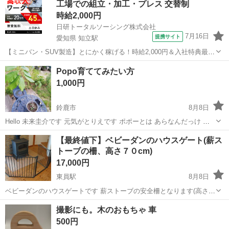
工場での組立・加工・プレス 交替制
で、先着6名程までの予定です。 ...
時給2,000円
日研トータルソーシング株式会社
7月16日
提携サイト
愛知県 知立駅
【ミニバン・SUV製造】とにかく稼げる！時給2,000円＆入社特典最大
20万円支給！／寮費無料＆生活備品付き／土日休み／未経験OK＆研修
愛知
刈谷市
知立駅
その他
Popo育ててみたい方
あり◎ ミニバン・SUV製造 トヨタ車体各工場でのミニバン・SUV新
1,000円
車製造に関わる諸作...
鈴鹿市
8月8日
Hello 未来圭介です 元気がとりえです ポポーとは あらなんだっけ ポ
ポー解説 トロピカルな果物 アケビのイメージで食感はバナナとマンゴ
三重
鈴鹿市
その他
ポポー
【最終値下】ベビーダンのハウスゲート(薪ス
ーを足したステキな味がします 実を半分に割...
トーブの柵、高さ７０cm)
17,000円
東員駅
8月8日
ベビーダンのハウスゲートです 薪ストーブの安全柵となります(高さ７
０cm) 幅約７０cmのパネルが４枚と、幅約７０cmの扉付きパネル１
三重
員弁郡
東員駅
その他
薪ストーブ
撮影にも。木のおもちゃ 車
枚で、合計５枚です キス汚れ等は、ほぼありません ハウスゲート(柵)
500円
のみの...