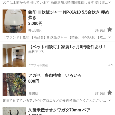
30年以上前から使用しています 画像追加お時間頂戴致します 受け渡し
時 この状態でお渡しになります 包装などはいたしません。 ドンキホ
三重
名張市
名張駅
その他
象印 IH炊飯ジャー NP-XA10 5.5合炊き 極め
ーテ駐車場 三重県名張市役所の駐輪場前、名張市役所付近のスーパ
炊き
ー、コンビニの駐車場(...
3,000円
井田川駅
8月9日
【ブランド】象印 【商品名】IH炊飯ジャー 【型番】NP-XA10 【炊飯
容量】5.5合炊き 【カラー】ホワイト系 【状態】動作には問題ありま
三重
亀山市
井田川駅
その他
【ペット相談可】家賃1ヶ月0円物件あり！
せん。 よろしくお願い致します。
無料アプリ
Ad
ニフティ不動産
アガベ 多肉植物 いろいろ
800円
井関駅
8月9日
趣味で育てているアガベやアロエなどの多肉植物がたくさんございま
す。 品種により値段は異なります。 1番安い品種で800円くらいとな
三重
松阪市
井関駅
その他
アガベ
久留米産オオクワガタ70mm ペア
ります。 あくまで素人栽培の余剰株の分譲ということをご理解くださ