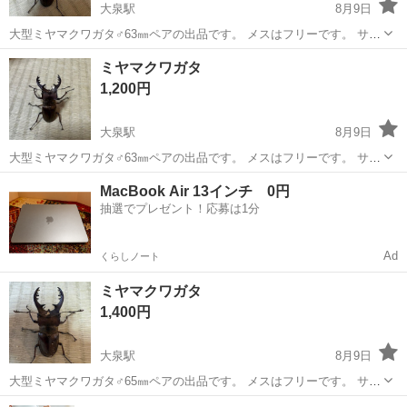
大泉駅
8月9日
大型ミヤマクワガタ♂63㎜ペアの出品です。 メスはフリーです。 サイ
ズは素人測定なので完璧ではありません。 この辺ではあまり獲れない
三重
いなべ市
大泉駅
その他
ミヤマクワガタ
ミヤマクワガタ
と思います。 ノコギリクワガタかカブトムシも欲しければお付けしま
1,200円
す。 入れ物持参してくだ...
大泉駅
8月9日
大型ミヤマクワガタ♂63㎜ペアの出品です。 メスはフリーです。 サイ
ズは素人測定なので完璧ではありません。 この辺ではあまり獲れない
三重
いなべ市
大泉駅
その他
ミヤマクワガタ
MacBook Air 13インチ 0円
と思います。 ノコギリクワガタかカブトムシも欲しければお付けしま
抽選でプレゼント！応募は1分
す。 入れ物持参してくだ...
Ad
くらしノート
ミヤマクワガタ
1,400円
大泉駅
8月9日
大型ミヤマクワガタ♂65㎜ペアの出品です。 メスはフリーです。 サイ
ズは素人測定なので完璧ではありません。 この辺ではあまり獲れない
三重
いなべ市
大泉駅
その他
ミヤマクワガタ