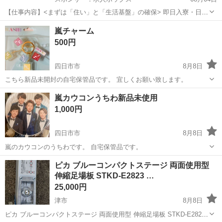
【仕事内容】<まずは「住い」と「生活基盤」の確保> 即日入寮・日払
いOK!即決採用の面接→その日に入社可能 3つ選べる入社特典と3食付
アルバイト・パート
嵐チャーム
き研修で安心の新生活スタート CMでもおなじみの安定企業! スマホ貸
500円
し出しあり!年間通して安定し...
四日市市
8月8日
こちら新品未開封の自宅保管品です。 宜しくお願い致します。
三重
四日市市
その他
新品
嵐カウコンうちわ新品未使用
1,000円
四日市市
8月8日
嵐のカウコンのうちわです。 自宅保管品です。
三重
四日市市
その他
カウコン
ピカ ブルーコンパクトステージ 両面使用型
伸縮足場板 STKD-E2823 …
25,000円
津市
8月8日
ピカ ブルーコンパクトステージ 両面使用型 伸縮足場板 STKD-E2823