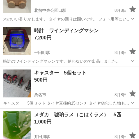
北勢中央公園口駅
8月8日
木のいい香りがします。 タイヤの回りは固いです。 フォト用等にいか
がでしょうか？ 小傷等あり。 ノークレームノーリターンでお願い致し
三重
員弁郡
北勢中央公園口駅
その他
タイヤ
時計 ワインディングマシン
ます☺︎ 待合せは 平日10-17希望です。
7,200円
平田町駅
8月8日
時計のワインディングマシンです。使わないので出品しました。
三重
鈴鹿市
平田町駅
その他
ワインディング
キャスター 5個セット
500円
桑名市
8月8日
キャスター 5個セット タイヤ直径約15センチ タイヤ劣化した物もあ
りますがホームセンター等でタイヤのみ購入して交換してください ノ
三重
桑名市
その他
キャスター
メダカ 琥珀ラメ（こはくラメ） 5匹
ークレームです
1,000円
井田川駅
8月8日