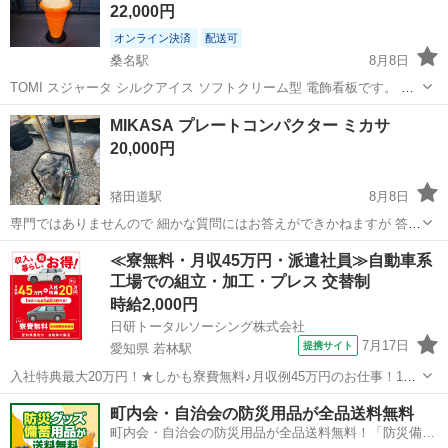
22,000円
オンライン決済
配送可
桑名駅
8月8日
TOMI スジャータ シルクアイス ソフトクリーム型 電飾看板です。 店
舗用の大型ディスプレイ・電飾看板になります。 【状態】 通電・点灯
三重
桑名市
桑名駅
その他
スジャータ
MIKASA プレートコンパクター ミカサ
確認済みです。 目立つ傷や汚れはなく、比較的きれいな状態です。 中
20,000円
古品のため、保...
猪田道駅
8月8日
専門ではありませんので 細かな質問にはお答えができかねますが 答え
られる範囲でしたらお答えいたしますので ご質問下さい。 三重県伊賀
三重
伊賀市
猪田道駅
その他
≪寮無料・月収45万円・派遣社員≫自動車系
市まで来てくださる方 手渡しのみとなります。
工場での組立・加工・プレス 交替制
時給2,000円
日研トータルソーシング株式会社
7月17日
提携サイト
愛知県 若林駅
入社特典最大20万円！★しかも寮費無料♪月収例45万円のお仕事！1年
目で年収560万円も可能！あなたの手で自動車をつくりませんか？ お
愛知
豊田市
若林駅
その他
町内会・自治会の防災用品が全品送料無料
仕事について トヨタ車体各工場でのミニバン・SUV新車製造に関わる
町内会・自治会の防災用品が全品送料無料！「防災備蓄
諸作業。 【プレス】巨...