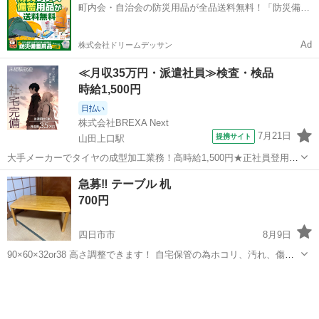
町内会・自治会の防災用品が全品送料無料！「防災備蓄
ろしく お願い...
用品ドットコム」
Ad
株式会社ドリームデッサン
≪月収35万円・派遣社員≫検査・検品
時給1,500円
日払い
株式会社BREXA Next
7月21日
提携サイト
山田上口駅
大手メーカーでタイヤの成型加工業務！高時給1,500円★正社員登用制
度あり！ワンルーム寮完備！マイカー通勤OK！無料駐車場あり！《三
三重
伊勢市
山田上口駅
その他
急募‼️ テーブル 机
重県伊勢市》 人気の工場のお仕事 ◇タイヤの製造◇ トラック・バ
700円
ス・RV車用を中心とした...
四日市市
8月9日
90×60×32or38 高さ調整できます！ 自宅保管の為ホコリ、汚れ、傷な
ど ガタもありますので 御理解頂ける方よろしく お願いいたします(＞
三重
四日市市
その他
人＜;) ★受け渡し場所 セブンイレブン千草店 ファムタウン上海老店