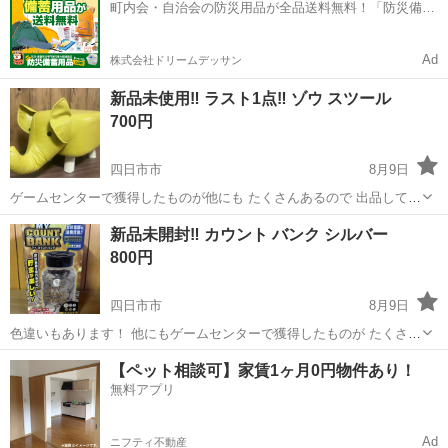
町内会・自治会の防災用品が全品送料無料！「防災備蓄
ません！...
用品ドットコム」
Ad
株式会社ドリームデッサン
新品未使用‼️ ラスト1点‼️ ゾウ スツール
700円
四日市市
8月9日
ゲームセンターで獲得したものが他にも たくさんあるので 出品してお
ります(*^^*) アミューズメント景品の為箱のキズ凹み、 初期不良など
三重
四日市市
その他
せん
新品未開封‼️ カウント バンク シルバー
御理解頂ける方よろしく お願いいたします(＞人＜;) ペット、喫煙者い
800円
ません！...
四日市市
8月9日
色違いもあります！ 他にもゲームセンターで獲得したものが たくさん
ありますのでぜひご覧下さい(*^^*) 今お値下げは考えておりません😖
三重
四日市市
その他
せん
【ペット相談可】家賃1ヶ月0円物件あり！
アミューズメント景品の為箱のキズ凹み、 初期不良など御理解頂ける
無料アプリ
方よろしく ...
Ad
ニフティ不動産