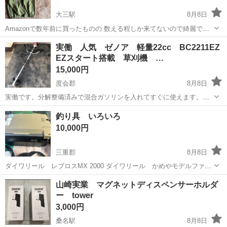
大三駅
8月8日
Amazonで数年前に買ったものの 数える程しか来てないので綺麗で
す。 欲しい方がいましたらお譲りいたします！ サイズはMになりま
三重
津市
大三駅
その他
Amazon
実働 人気 ゼノア 軽量22cc BC2211EZ
す！
EZスタート搭載 草刈機 …
15,000円
度会郡
8月8日
実働です。分解整備済みで混合ガソリンを入れてすぐに使えます。ゼ
ノアの人気機種でエンジンは約22ccと小型軽量で低燃費です。シャフ
三重
度会郡
その他
ゼノア
釣り具 いろいろ
トにグリップが付いている両手ハンドルの標準的な草刈機でキャブレ
10,000円
ター部品や燃料フィルターなども新品...
三重郡
8月8日
ダイワリール レブロスMX 2000 ダイワリール かめやモデルファイ
ンモード3000 F-STEP PE2000 タックルBOX メイホーVS-7070？ロッ
三重
三重郡
その他
山崎実業 マグネットディスペンサーホルダ
ドスタンド×1 2mぐらい伸びる網 竿 サーフマスター96...
ー tower
3,000円
桑名駅
8月8日