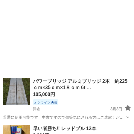
足場板 アルミ 脚立等に 使用感無く美品です メーカー ピカ 型番
三重
津市
その他
足場
STKD-E2823 両面使用型 伸長2.80m 縮長 1.63...
パワーブリッジ アルミブリッジ 2本 約225
ｃｍ×35ｃｍ×1８ｃｍ 6t …
105,000円
オンライン決済
津市
8月8日
普通に使用可能です 中古ですので傷等気にされる方はご遠慮くださ
い トラック 回送台車 ユンボ ブルドーザー グレーダー ローラ
三重
津市
その他
ブリッジ
早い者勝ち‼️ レッドブル 12本
ー フィニッシャー タイヤショベル等の建設機械輸送に