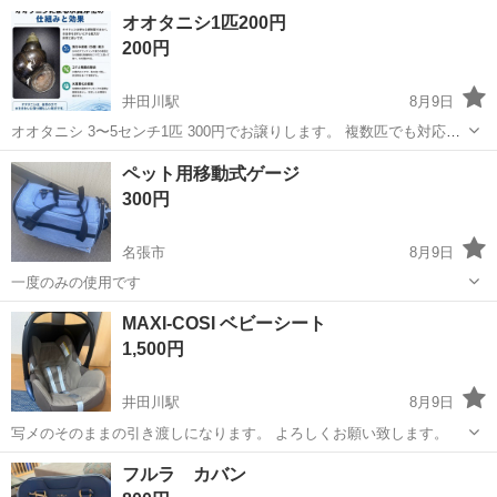
タン、キャンピングランプ、ケースのセットになります。 現地引き取
三重
鈴鹿市
中瀬古駅
その他
キャンピング
オオタニシ1匹200円
りに来れる方お願いいたします。
200円
井田川駅
8月9日
オオタニシ 3〜5センチ1匹 300円でお譲りします。 複数匹でも対応可
能です
三重
鈴鹿市
井田川駅
その他
ペット用移動式ゲージ
300円
名張市
8月9日
一度のみの使用です
三重
名張市
その他
MAXI-COSI ベビーシート
1,500円
井田川駅
8月9日
写メのそのままの引き渡しになります。 よろしくお願い致します。
三重
亀山市
井田川駅
その他
フルラ カバン