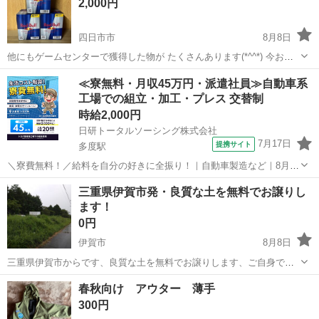
2,000円
四日市市
8月8日
他にもゲームセンターで獲得した物が たくさんあります(*^^*) 今お値
下げは考えておりません😖 アミューズメント景品の為箱のキズ凹み、
三重
四日市市
その他
レッドブル
≪寮無料・月収45万円・派遣社員≫自動車系
初期不良など御理解頂ける方よろしく お願いいたします(＞人＜;) ペッ
工場での組立・加工・プレス 交替制
ト、喫...
時給2,000円
日研トータルソーシング株式会社
7月17日
提携サイト
多度駅
＼寮費無料！／給料を自分の好きに全振り！｜自動車製造など｜8月入
社特典最大20万円！｜入社から半年後には時給2,050円！さらに長く働
三重
いなべ市
多度駅
その他
三重県伊賀市発・良質な土を無料でお譲りし
くほど時給UP☆ トヨタ車の製造（組立・加工など） トヨタ車体各工
ます！
場でのミニバン・SUV...
0円
伊賀市
8月8日
三重県伊賀市からです、良質な土を無料でお譲りします、ご自身でお
引き取りできる方又は、大量に必要ならダンプで運べます、宜しくお
三重
伊賀市
その他
無料
春秋向け アウター 薄手
願い致します。
300円