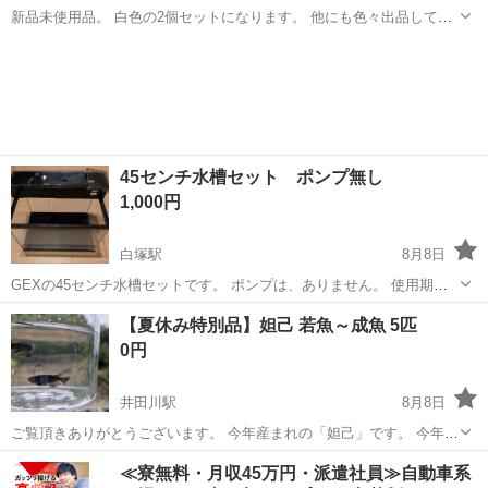
新品未使用品。 白色の2個セットになります。 他にも色々出品してお
りますのでよかったらみていってください
三重
桑名市
桑名駅
その他
tower
45センチ水槽セット ポンプ無し
1,000円
白塚駅
8月8日
GEXの45センチ水槽セットです。 ポンプは、ありません。 使用期間
は、2年ほどです。 まだまだ使えると思いますので、 メダカ、金魚、
三重
津市
白塚駅
その他
【夏休み特別品】妲己 若魚～成魚 5匹
熱帯魚で使って下さい。 受け渡し場所と時間ですが、仕事の都合上 土
0円
曜日か日曜日の18時以降...
井田川駅
8月8日
ご覧頂きありがとうございます。 今年産まれの「妲己」です。 今年は
沢山産卵しすくすく成長しているため、夏休み期間中のみ、おひとり
三重
亀山市
井田川駅
その他
妲己
≪寮無料・月収45万円・派遣社員≫自動車系
様5匹までプレゼント🎁したいと思います。 数に限りがありますの