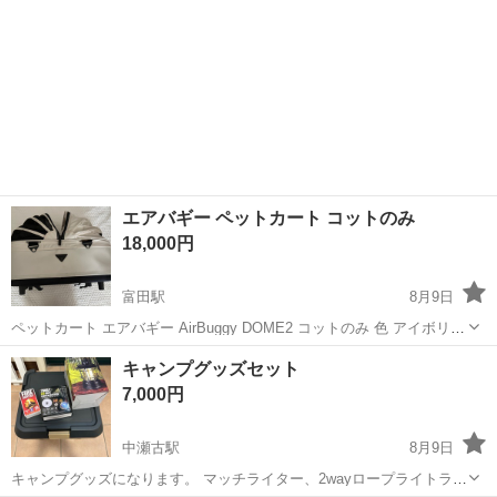
エアバギー ペットカート コットのみ
18,000円
富田駅
8月9日
ペットカート エアバギー AirBuggy DOME2 コットのみ 色 アイボリー
数回のみ使用 違うカートばかり使ってたので、こちらはほぼほぼ未使
三重
四日市市
富田駅
その他
キャンプグッズセット
用です カート付きで 57,200円の商品です 現状渡しでお願いいたしま
7,000円
す
中瀬古駅
8月9日
キャンプグッズになります。 マッチライター、2wayロープライトラン