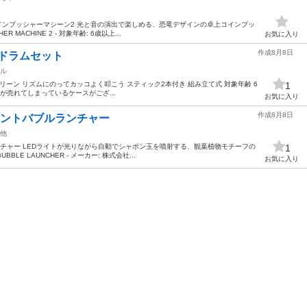
インプッシャーマシーン2 光と音の演出で楽しめる、恐竜デザインの卓上コインプッ
R MACHINE 2 - 対象年齢: 6歳以上...
お気に入り
作成8月8日
キッズドラムセット
ル
セット グリーン リズムにのってカッコよく叩こう スティック2本付き 組み立て式 対象年齢 6
1
が売れてしまっているケースがござ...
お気に入り
作成8月8日
ラントバブルランチャー
他
チャー LEDライトが光りながら自動でシャボン玉を噴射する、観葉植物モチーフの
1
BBLE LAUNCHER - メーカー: 株式会社...
お気に入り