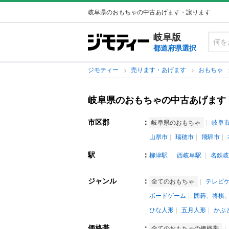
岐阜県のおもちゃの中古あげます・譲ります
岐阜版
都道府県選択
ジモティー
売ります・あげます
おもちゃ
岐阜県のおもちゃの中古あげます
市区郡
：
岐阜県のおもちゃ
岐阜
山県市
瑞穂市
飛騨市
駅
：
柳津駅
西岐阜駅
名鉄岐
ジャンル
：
全てのおもちゃ
テレビ
ボードゲーム
囲碁、将棋
ひな人形
五月人形
かぶ
価格帯
：
全てのおもちゃの価格帯