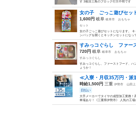
す 3枚目三角のブロック行方不明です
女の子 ごっこ遊びセッ
1,600円
岐阜
岐阜市
おもちゃ
セット
女の子ごっこ遊びセットになります。 キ
ンバッグを開くとキッチンセットになって
すみっコぐらし ファー
720円
岐阜
岐阜市
おもちゃ
すみっコぐらし
すみっコぐらし、ファーストフード、ハン
ょうか！
≪入寮・月収35万円・派
時給1,500円
三重
伊勢市
山田上
日払い
大手メーカーでタイヤの成型加工業務！高
車場あり！《三重県伊勢市》 人気の工場の