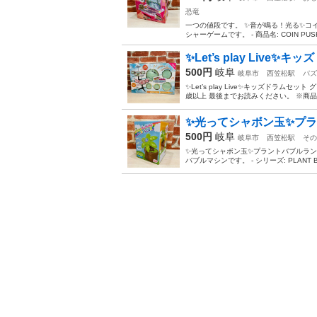
恐竜
一つの値段です。 ✨音が鳴る！光る✨コ
シャーゲームです。 - 商品名: COIN PUSHE
✨Let’s play Live✨
500円
岐阜
岐阜市
西笠松駅
パズ
✨Let’s play Live✨キッズドラム
歳以上 最後までお読みください。 ※商品
✨光ってシャボン玉✨プ
500円
岐阜
岐阜市
西笠松駅
その
✨光ってシャボン玉✨プラントバブルラン
バブルマシンです。 - シリーズ: PLANT BU