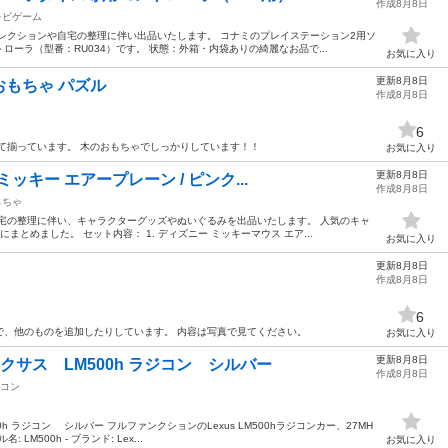
作成8月8日
レビゲーム
レクションや自宅の整理に伴い出品いたします。 コナミのプレイステーション2用ソ
ーラ（型番：RU034）です。 状態：外箱・内袋ありの綺麗なお品で...
お気に入り
更新8月8日
もちゃ パズル
作成8月8日
6
て揃っています。 木のおもちゃでしっかりしています！！
お気に入り
更新8月8日
ッキー エアープレーン / ピンク...
作成8月8日
もちゃ
宅の整理に伴い、キャラクターグッズやぬいぐるみを出品いたします。 人気のキャ
とめました。 セット内容： 1. ディズニー ミッキーマウス エア...
お気に入り
更新8月8日
作成8月8日
6
で、他のものを追加したりしています。 内容は写真で見てください。
お気に入り
更新8月8日
クサス LM500h ラジコン シルバー
作成8月8日
コン
h ラジコン シルバー フルファンクションのLexus LM500hラジコンカー、27MH
M500h - ブランド: Lex...
お気に入り