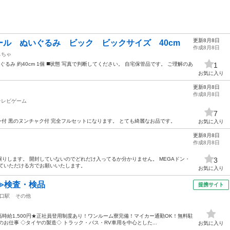
更新8月8日
ル ぬいぐるみ ビック ビックサイズ 40cm
作成8月8日
もちゃ
ぐるみ 約40cm 1個 ◼️状態 写真で判断してください。 自宅保管品です。 ご理解のあ
1
お気に入り
更新8月8日
作成8月8日
テレビゲーム
7
コン付 黒のヌンチャク付 完全フルセットになります。 とても綺麗なお品です。
お気に入り
更新8月8日
作成8月8日
りします。 開封していないのでどれだけ入ってるか分かりません。 MEGAドン・
3
来ていただける方でお願いいたします。
お気に入り
≫検査・検品
提携サイト
口駅
その他
時給1,500円★正社員登用制度あり！ワンルーム寮完備！マイカー通勤OK！無料駐
お仕事 ◇タイヤの製造◇ トラック・バス・RV車用を中心とした...
お気に入り