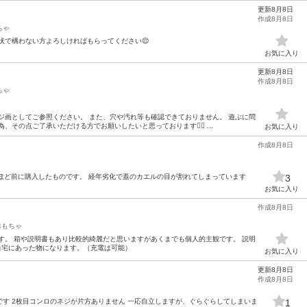
更新8月8日
作成8月8日
ちゃ
状で構わない方よろしければもらってください😌
お気に入り
更新8月8日
作成8月8日
ちゃ
ジ画としてご参照ください。 また、穴や汚れ等も確認できておりません。 遊ぶに問
その点ご了承いただける方でお願いしたいと思っております🙇‍♀️ ...
お気に入り
作成8月8日
0年ほど前に購入したものです。 経年劣化で蓋のカエルの目が割れてしまっています
3
お気に入り
作成8月8日
おもちゃ
す。 箱や説明書もあり比較的綺麗だと思いますがあくまでも個人的主観です。 説明
は自宅にあった物になります。（充電は可能）
お気に入り
更新8月8日
作成8月8日
トです 2枚目コンロのネジが片方ありません 一応自立しますが、ぐらぐらしてしまいま
1