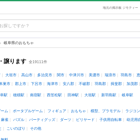
地元の掲示板 ジモティー
岐阜県のおもちゃ
・譲ります
全19111件
市
大垣市
高山市
多治見市
関市
中津川市
美濃市
瑞浪市
羽島市
本巣市
郡上市
下呂市
海津市
安八郡
不破郡
羽島郡
揖斐郡
加茂郡
阜駅
穂積駅
南宿駅
西笠松駅
田神駅
大垣駅
新羽島駅
岐阜駅
ゲーム
ポータブルゲーム
フィギュア
おもちゃ
模型、プラモデル
ラジコ
、麻雀
パズル
パーティグッズ
ダーツ
ビリヤード
子供用自転車
幼児用
と
こいのぼり
その他
無料