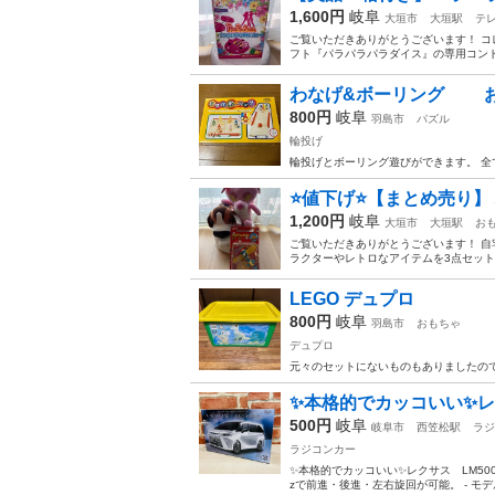
1,600円
岐阜
大垣市
大垣駅
テ
ご覧いただきありがとうございます！ コ
フト『パラパラパラダイス』の専用コントロ
わなげ&ボーリング お
800円
岐阜
羽島市
パズル
輪投げ
輪投げとボーリング遊びができます。 全
⭐️値下げ⭐️【まとめ売り】ミ
1,200円
岐阜
大垣市
大垣駅
お
ご覧いただきありがとうございます！ 自
ラクターやレトロなアイテムを3点セットにま
LEGO デュプロ
800円
岐阜
羽島市
おもちゃ
デュプロ
元々のセットにないものもありましたの
✨本格的でカッコいい✨レ
500円
岐阜
岐阜市
西笠松駅
ラジ
ラジコンカー
✨本格的でカッコいい✨レクサス LM500
zで前進・後進・左右旋回が可能。 - モデル名: L