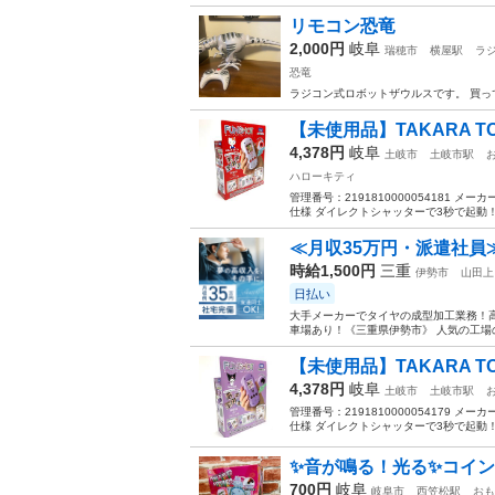
リモコン恐竜
2,000円
岐阜
瑞穂市
横屋駅
ラ
恐竜
ラジコン式ロボットザウルスです。 買っ
【未使用品】TAKARA TO
4,378円
岐阜
土岐市
土岐市駅
ハローキティ
管理番号：2191810000054181 メーカー
仕様 ダイレクトシャッターで3秒で起動！
≪月収35万円・派遣社員
時給1,500円
三重
伊勢市
山田上
日払い
大手メーカーでタイヤの成型加工業務！高
車場あり！《三重県伊勢市》 人気の工場の
【未使用品】TAKARA TO
4,378円
岐阜
土岐市
土岐市駅
管理番号：2191810000054179 メーカー
仕様 ダイレクトシャッターで3秒で起動！
✨音が鳴る！光る✨コイン
700円
岐阜
岐阜市
西笠松駅
おも