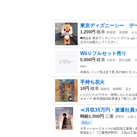
東京ディズニーシー デー
1,200円
岐阜
揖斐郡
糸貫駅
お
◼️商品名 東京ディズニーシー デール ぬい
る方のみ購入してください。
WiiＵフルセット売り
5,000円
岐阜
大垣市
西大垣駅
WiiU
本体白 パッド等は全て黒 赤のWiiリモ
手持ち花火
10円
岐阜
瑞穂市
穂積駅
花火
いただいたのですが、使用しないためお譲
キホーテ 岐阜瑞穂店駐車場まで取りに
≪月収35万円・派遣社員
時給1,500円
三重
伊勢市
山田上
日払い
大手メーカーでタイヤの成型加工業務！高
車場あり！《三重県伊勢市》 人気の工場の