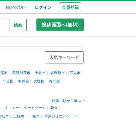
ログイン
会員登録
初めての方へ
投稿画面へ(無料)
検索
人気キーワード
恵那市
美濃加茂市
土岐市
各務原市
可児市
可児郡
本巣郡
大野郡
養老郡
路線・駅から選ぶ
ン
ミニカー
カードゲーム
花火
自転車
三輪車
一輪車
車用ジュニアシート