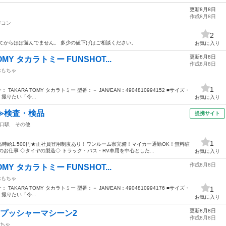
更新8月8日
作成8月8日
ジコン
2
てからほぼ遊んでません。 多少の値下げはご相談ください。
お気に入り
更新8月8日
MY タカラトミー FUNSHOT...
作成8月8日
おもちゃ
1
： TAKARA TOMY タカラトミー 型番：－ JAN/EAN：4904810994152 ■サイズ・
撮りたい「今...
お気に入り
≫検査・検品
提携サイト
口駅
その他
1
時給1,500円★正社員登用制度あり！ワンルーム寮完備！マイカー通勤OK！無料駐
お仕事 ◇タイヤの製造◇ トラック・バス・RV車用を中心とした...
お気に入り
作成8月8日
MY タカラトミー FUNSHOT...
おもちゃ
： TAKARA TOMY タカラトミー 型番：－ JAN/EAN：4904810994176 ■サイズ・
1
撮りたい「今...
お気に入り
更新8月8日
プッシャーマシーン2
作成8月8日
ちゃ