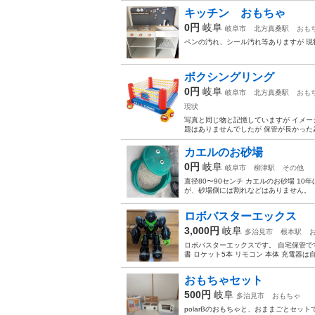
キッチン おもちゃ
0円
岐阜
岐阜市
北方真桑駅
おも
ペンの汚れ、シール汚れ等ありますが 現
ボクシングリング
0円
岐阜
岐阜市
北方真桑駅
おも
現状
写真と同じ物と記憶していますが イメー
題はありませんでしたが 保管が長かった為、
カエルのお砂場
0円
岐阜
岐阜市
柳津駅
その他
直径80〜90センチ カエルのお砂場 1
が、砂場側には割れなどはありません。
ロボバスターエックス
3,000円
岐阜
多治見市
根本駅
ロボバスターエックスです。 自宅保管で
書 ロケット5本 リモコン 本体 充電器
おもちゃセット
500円
岐阜
多治見市
おもちゃ
polarBのおもちゃと、おままごとセッ