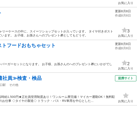
お気に入り
更新8月8日
ト
作成8月8日
3
ャリーケースの中に、スイーツショップセットが入っています。 タイヤ付きボスト
います。 お子様、お孫さんへのプレゼント🎁としてもどうぞ。
お気に入り
更新8月8日
ストフードおもちゃセット
作成8月8日
2
バーガーセットになります。 お子様、お孫さんのへのプレゼント🎁にいかがでし
お気に入り
遣社員≫検査・検品
提携サイト
口駅
その他
時給1,500円★正社員登用制度あり！ワンルーム寮完備！マイカー通勤OK！無料駐
お仕事 ◇タイヤの製造◇ トラック・バス・RV車用を中心とした...
お気に入り