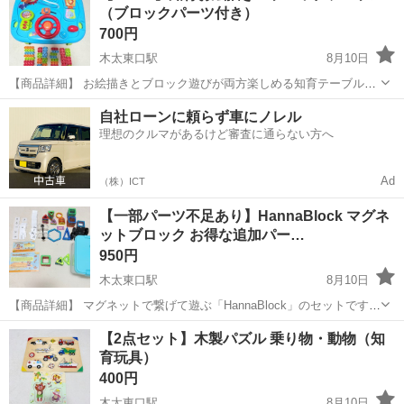
（ブロックパーツ付き）
ーたんのラッパ（電池...
700円
木太東口駅
8月10日
【商品詳細】 お絵描きとブロック遊びが両方楽しめる知育テーブルで
す。 テーブルの天板をひっくり返すと「お絵描きボード」と「ブロッ
香川
高松市
木太東口駅
おもちゃ
自社ローンに頼らず車にノレル
クベース」に切り替えられる2WAY仕様です。 状態： お絵描きボード
理想のクルマがあるけど審査に通らない方へ
の面に経年による痛み...
Ad
（株）ICT
【一部パーツ不足あり】HannaBlock マグネ
ットブロック お得な追加パー…
950円
木太東口駅
8月10日
【商品詳細】 マグネットで繋げて遊ぶ「HannaBlock」のセットです。
子供が遊んでいたため使用感はありますが、磁力はしっかりしてお
香川
高松市
木太東口駅
おもちゃ
【2点セット】木製パズル 乗り物・動物（知
り、まだまだ楽しく遊べます。 状態： 一部不足パーツがあります（画
育玩具）
像にてご確認く...
400円
木太東口駅
8月10日