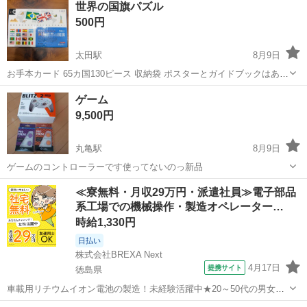
世界の国旗パズル
500円
太田駅
8月9日
お手本カード 65カ国130ピース 収納袋 ポスターとガイドブックはあり
ません
香川
高松市
太田駅
パズル
ゲーム
9,500円
丸亀駅
8月9日
ゲームのコントローラーです使ってないのっ新品
香川
丸亀市
丸亀駅
その他
≪寮無料・月収29万円・派遣社員≫電子部品
系工場での機械操作・製造オペレーター…
時給1,330円
日払い
株式会社BREXA Next
4月17日
提携サイト
徳島県
車載用リチウムイオン電池の製造！未経験活躍中★20～50代の男女活
躍中！寮費無料★備品付き1R寮完備！自宅からマイカー通勤OK！無料
徳島
その他