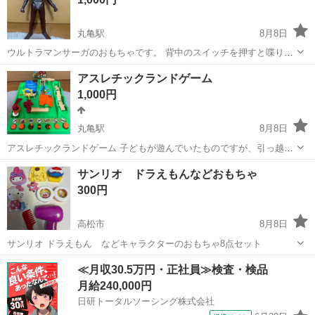
丸亀駅
8月8日
ウルトラマンサーガのおもちゃです。 背中のスイッチを押すと喋りま
す。 今ではなかなか手に入らないレアな商品です。
香川
丸亀市
丸亀駅
フィギュア
スイッチ
アスレチックランドゲーム
1,000円
丸亀駅
8月8日
アスレチックランドゲーム 子どもが遊んでいたものですが、引っ越し
をするため出品します。 大切に使っていたので、傷や汚れはほとんど
香川
丸亀市
丸亀駅
パズル
アスレチックランドゲーム
サンリオ ドラえもんなどおもちゃ
ありません。 ボールは1つしかありませんが、箱は付いています。 快
300円
活CLUB丸亀まで取りに来...
高松市
8月8日
サンリオ ドラえもん などキャラクターのおもちゃ8点セット
香川
高松市
おもちゃ
ドラえもん
≪月収30.5万円・正社員≫検査・検品
月給240,000円
日研トータルソーシング株式会社