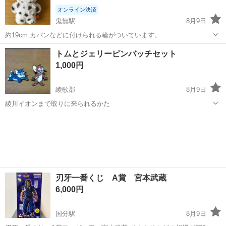
オンライン決済
鬼無駅
8月9日
約19cm カバンなどに付けられる輪がついています。
香川
高松市
鬼無駅
おもちゃ
トムとジェリーピンバッチセット
1,000円
綾歌郡
8月9日
綾川イオンまで取りに来られるかた
香川
綾歌郡
フィギュア
トムとジェリー
刃牙一番くじ A賞 宮本武蔵
6,000円
国分駅
8月9日