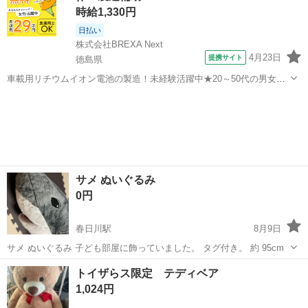
時給1,330円
日払い
株式会社BREXA Next
4月23日
提携サイト
徳島県
車載用リチウムイオン電池の製造！未経験活躍中★20～50代の男女活
躍中！寮費無料★備品付き1R寮完備！自宅からマイカー通勤OK！無料
徳島
その他
駐車場完備◎正社員登用制度あり！《徳島県板野郡松茂町》 人気の工
場のお仕事 ◇車載用リチウ...
サメ ぬいぐるみ
0円
春日川駅
8月9日
サメ ぬいぐるみ 子ども部屋に飾っていました。 タグ付き。 約 95cm
香川
高松市
春日川駅
おもちゃ
サメ
トイザらス限定 テディベア
1,024円