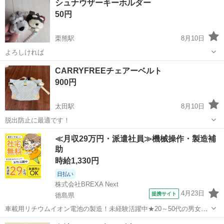
シュナウザーキーホルダー
50円
栗熊駅
8月10日
よろしければ
香川
丸亀市
栗熊駅
おもちゃ
CARRYFREEチェアーベルト
900円
太田駅
8月10日
脱出防止に最適です！
香川
高松市
太田駅
その他
チェアーベルト
≪月収29万円・派遣社員≫機械操作・製造補
助
時給1,330円
日払い
株式会社BREXA Next
4月23日
提携サイト
徳島県
車載用リチウムイオン電池の製造！未経験活躍中★20～50代の男女活
躍中！寮費無料★備品付き1R寮完備！自宅からマイカー通勤OK！無料
徳島
その他