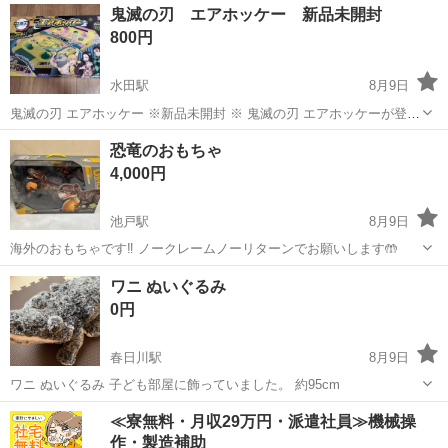
香川
高松市
水田駅
おもちゃ
鬼滅の刃
鬼滅の刃 エアホッケー 新品未開封
す！ 鬼殺隊の白熱バトルをエアホッケーで再現！ 本当にパックが浮
800円
く、本格エアフローシステム...
水田駅
8月9日
鬼滅の刃 エアホッケー ※新品未開封 ※ 鬼滅の刃 エアホッケーが登
場！ エポック社のエアホッケーに「鬼滅の刃」バージョンが登場で
香川
高松市
水田駅
おもちゃ
エアホッケー
恐竜のおもちゃ
す！ 鬼殺隊の白熱バトルをエアホッケーで再現！ 本当にパックが浮
4,000円
く、本格エアフローシステム...
池戸駅
8月9日
海外のおもちゃです‼️ ノークレームノーリターンでお願いします🤲
香川
木田郡
池戸駅
ラジコン
ワニ ぬいぐるみ
0円
春日川駅
8月9日
ワニ ぬいぐるみ 子ども部屋に飾っていました。 約95cm
香川
高松市
春日川駅
おもちゃ
ワニ
≪寮無料・月収29万円・派遣社員≫機械操
作・製造補助