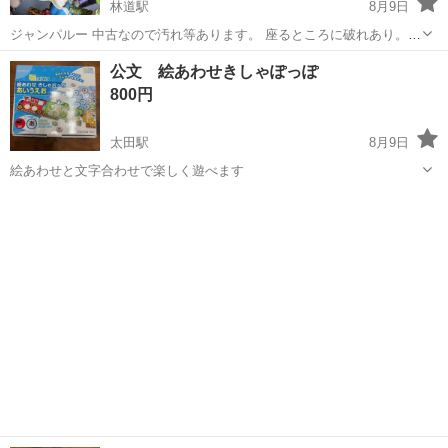
林道駅
8月9日
ジャンパルー 中古なので汚れ等あります。 座るところに破れあり。
現在も使用していますが、問題なく使えています。 中古品を購入しま
香川
高松市
林道駅
おもちゃ
公文 絵あわせきしゃぽっぽ
した。 購入時よりも箱はボロボロで、座るところに破れがありまし
800円
た。
太田駅
8月9日
絵あわせと文字合わせで楽しく遊べます
香川
高松市
太田駅
パズル