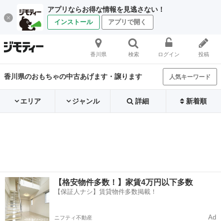
アプリならお得な情報を見逃さない！
インストール
アプリで開く
香川県
検索
ログイン
投稿
香川県のおもちゃの中古あげます・譲ります
人気キーワード
エリア
ジャンル
詳細
新着順
【格安物件多数！】家賃4万円以下多数
【保証人ナシ】賃貸物件多数掲載！
Ad
ニフティ不動産