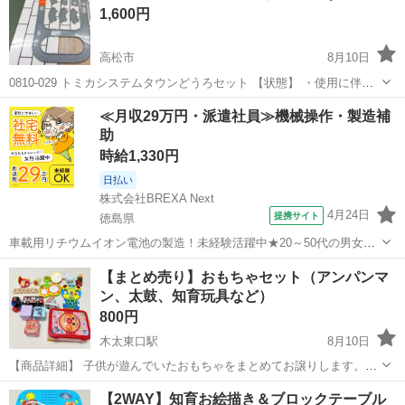
1,600円
高松市
8月10日
0810-029 トミカシステムタウンどうろセット 【状態】 ・使用に伴う
多少のスレ、キズ、落としきれない汚れなどございます ・詳細は現地
香川
高松市
おもちゃ
どうろ
≪月収29万円・派遣社員≫機械操作・製造補
でご確認ください ・お値引きは出来かねますのでご了承願います ※中
助
古...
時給1,330円
日払い
株式会社BREXA Next
4月24日
提携サイト
徳島県
車載用リチウムイオン電池の製造！未経験活躍中★20～50代の男女活
躍中！寮費無料★備品付き1R寮完備！自宅からマイカー通勤OK！無料
徳島
その他
【まとめ売り】おもちゃセット（アンパンマ
駐車場完備◎正社員登用制度あり！《徳島県板野郡松茂町》 人気の工
ン、太鼓、知育玩具など）
場のお仕事 ◇車載用リチウ...
800円
木太東口駅
8月10日
【商品詳細】 子供が遊んでいたおもちゃをまとめてお譲りします。こ
れから遊び始めるお子様にいかがでしょうか。 動作確認済み： 太鼓の
香川
高松市
木太東口駅
おもちゃ
【2WAY】知育お絵描き＆ブロックテーブル
おもちゃ、車のハンドルおもちゃ 電池なし： いないいないばあっ！う