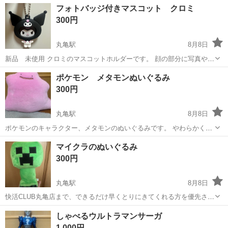
香川
高松市
端岡駅
フィギュア
ズートピア
フォトバッジ付きマスコット クロミ
ックス
300円
丸亀駅
8月8日
新品 未使用 クロミのマスコットホルダーです。 顔の部分に写真や缶
バッジを入れることができます。 子どもの写真を入れたり、推し活に
香川
丸亀市
丸亀駅
その他
クロミ
ポケモン メタモンぬいぐるみ
も使えます。
300円
丸亀駅
8月8日
ポケモンのキャラクター、メタモンのぬいぐるみです。 やわらかくて
モチモチです。
香川
丸亀市
丸亀駅
おもちゃ
メタモン
マイクラのぬいぐるみ
300円
丸亀駅
8月8日
快活CLUB丸亀店まで、できるだけ早くとりにきてくれる方を優先させ
ていただきます。 よろしくおねがいします。
香川
丸亀市
丸亀駅
おもちゃ
マイクラ
しゃべるウルトラマンサーガ
1,000円