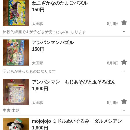
ねこざかなのたまごパズル
駐車場完備◎正社員登用制度あり！《徳島県板野郡松茂町》 人気の工
150円
場のお仕事 ◇車載用リチウ...
太田駅
8月9日
比較的綺麗ですが子どもが使ったものになります
香川
高松市
太田駅
パズル
アンパンマンパズル
150円
太田駅
8月9日
子どもが使ったものになります
香川
高松市
太田駅
パズル
アンパンマン もじあそびと玉そろばん
1,800円
太田駅
8月9日
中古 木製
香川
高松市
太田駅
おもちゃ
mojojojo ミドルぬいぐるみ ダルメシアン
1,800円