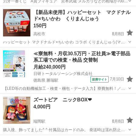
刃牙一番くじ A賞フィギュア 宮本武蔵 メルカリなどの相場が7000
円程度な様です。ネットの中では最安値だと思います！ 荷物を整理し
香川
坂出市
国分駅
フィギュア
刃牙
【新品未使用】ハッピーセット マクドナル
ており、必要ではなくなったため、欲しい方いればお譲りいたします
ド×ちいかわ くりまんじゅう
🙂‍↕️ お譲り条件として...
150円
高松市
8月8日
ハッピーセット マクドナルド×ちいかわ コラボ くりまんじゅう(マッ
クカフェ バイ バリスタ) 新品未使用
香川
高松市
フィギュア
≪寮無料・月収30.5万円・正社員≫電子部品
系工場での検査・検品 交替制
月給240,000円
日研トータルソーシング株式会社
7月10日
提携サイト
徳島県 勝瑞駅
【LED等の自動機械加工・検査・梱包・データ入力】寮費無料！／年
間休日は130日以上／未経験OK！ お仕事について スマートフォンやパ
徳島
鳴門市
勝瑞駅
その他
ズートピア ニックBOX❤︎
ソコン、車などに使われるLED等の電子部品の製造とそれに付帯する
4,000円
作業になります。①部品を...
端岡駅
8月8日
購入後、飾ってました^ ^ 付属品はカードのみ。 発送時は濡れ防止の
梱包をさせて頂きます。 #ズートピア#ニック#ズートピアブランドボ