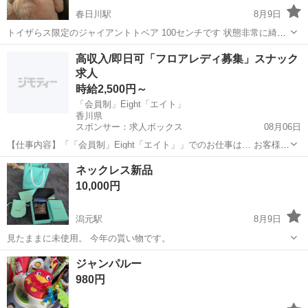
春日川駅
8月9日
トイザらス限定のジャイアントトベア 100センチです 状態非常に綺麗
な状態です 日陰にて保管していましたので
香川
高松市
春日川駅
おもちゃ
高収入/即日可「フロアレディ募集」スナック
求人
時給2,500円～
「会員制」Eight「エイト」
香川県
スポンサー：求人ボックス
08月06日
【仕事内容】「「会員制」Eight「エイト」」でのお仕事は… お客様に
美味しいお酒を作ってご提供 一緒に楽しくお喋り これだけでOK 対面
アルバイト・パート
ネックレス新品
接客なので、ナイトワークが初めての方でも安心ですよ! 「私にできる
10,000円
かな…」と心配しなくても大...
潟元駅
8月9日
見たままに未使用。 今年の貰い物です。
香川
高松市
潟元駅
ポータブルゲーム
貰い物
ジャンパルー
980円