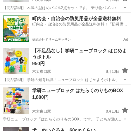
【商品詳細】 木製の型はめパズル2点セットです。 乗り物パズル： 使
用感があり、傷や汚れ、一部落書き（画像参照）がございます。遊ぶ
香川
高松市
木太東口駅
パズル
町内会・自治会の防災用品が全品送料無料
分には問題ありませんが、状態をご理解いただける方のみお願いいた
町内会・自治会の防災用品が全品送料無料！「防災備蓄
します。 動物パズル： ...
用品ドットコム」
Ad
株式会社ドリームデッサン
【不足品なし】学研ニューブロック はじめよ
うボトル
950円
木太東口駅
8月10日
【商品詳細】 学研の知育玩具「ニューブロック はじめようボトル」で
す。 1.5歳からのファーストブロックとして、型はめ遊びや指先を使っ
香川
高松市
木太東口駅
おもちゃ
学研ニューブロック はたらくのりものBOX
た組み立て遊びが楽しめます。 状態： 比較的美品です。パーツの欠品
1,800円
はありません。 内...
木太東口駅
8月10日
学研ニューブロック「はたらくのりものBOX」です。 子どもが遊んだ
中古品になります。 パーツを確認したところ、 ・白いブロックが11個
香川
高松市
木太東口駅
おもちゃ
犬 ぬいぐるみ 60cmくらい
中、1個不足 ・白い飛行機のシールがありません ・ケースにヒビがあ