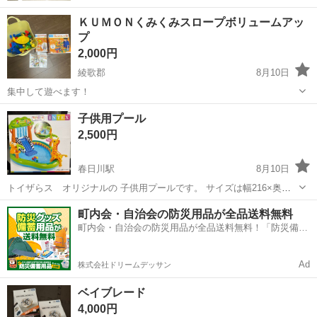
ＫＵＭＯＮくみくみスロープボリュームアッ
プ
2,000円
綾歌郡
8月10日
集中して遊べます！
香川
綾歌郡
おもちゃ
子供用プール
2,500円
春日川駅
8月10日
トイザらス オリジナルの 子供用プールです。 サイズは幅216×奥行
き188×高さ124 新品です。 宜しくお願い致します^ ^ 可能な金額で有
香川
高松市
春日川駅
その他
プール
町内会・自治会の防災用品が全品送料無料
れば お値下げ交渉可能です。
町内会・自治会の防災用品が全品送料無料！「防災備蓄
用品ドットコム」
Ad
株式会社ドリームデッサン
ベイブレード
4,000円