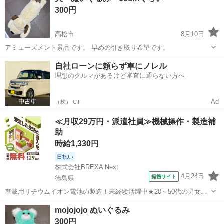
300円
ります（収納には問題あ...
高松市
8月10日
アミューズメント景品です。 早めの引き取り希望です。
香川
高松市
おもちゃ
自社ローンに頼らず車にノレル
理想のクルマがあるけど審査に通らない方へ
Ad
（株）ICT
≪月収29万円・派遣社員≫機械操作・製造補
助
時給1,330円
日払い
株式会社BREXA Next
4月24日
提携サイト
徳島県
車載用リチウムイオン電池の製造！未経験活躍中★20～50代の男女活
躍中！寮費無料★備品付き1R寮完備！自宅からマイカー通勤OK！無料
徳島
その他
mojojojo ぬいぐるみ
駐車場完備◎正社員登用制度あり！《徳島県板野郡松茂町》 人気の工
300円
場のお仕事 ◇車載用リチウ...