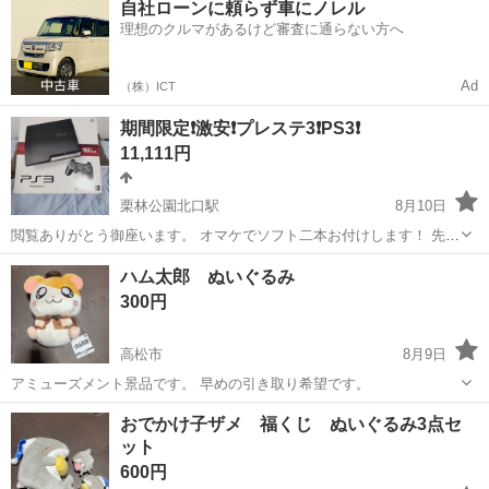
自社ローンに頼らず車にノレル
駐車場完備◎正社員登用制度あり！《徳島県板野郡松茂町》 人気の工
理想のクルマがあるけど審査に通らない方へ
場のお仕事 ◇車載用リチウ...
Ad
（株）ICT
期間限定❗激安❗プレステ3❗PS3❗
11,111円
栗林公園北口駅
8月10日
閲覧ありがとう御座います。 オマケでソフト二本お付けします！ 先日
まで使用してましたので、すぐにゲーム出来ます。 説明書以外は、全
香川
高松市
栗林公園北口駅
テレビゲーム
プレステ3
ハム太郎 ぬいぐるみ
て有ります。 ※早い者勝ちではありませんのでご了承下さい。 ※質問
300円
などお気軽に問い合わせ下さい...
高松市
8月9日
アミューズメント景品です。 早めの引き取り希望です。
香川
高松市
おもちゃ
ハム太郎
おでかけ子ザメ 福くじ ぬいぐるみ3点セ
ット
600円