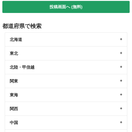
投稿画面へ (無料)
都道府県で検索
北海道
東北
北陸・甲信越
関東
東海
関西
中国