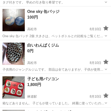
タグ付きです。 早めの引き取り希望です。
香川
高松市
おもちゃ
One sky 缶バッジ
100円
高松市
8月10日
One sky 缶バッチ 2個 大きさは、ペットボトルとの比較をご覧くださ
い。 ワンポイントにいかがでしょうか♪ #缶バッチ #バッチ
香川
高松市
その他
One
白いわんぱくジム
0円
高松市
8月10日
子供用のジャングルジムです。 部品は全てありますが、子供が使用し
ていた為、シールや落書きがあります。 滑り台は爪の部分が破損して
香川
高松市
おもちゃ
子ども用パソコン
います。 直接取りに来られる方に限ります。 宜しくお願いします。
1,800円
林道駅
8月10日
箱などありません。 子どもが使っていました。 綺麗に使っていたので
目立った傷や汚れはなさそうです。
香川
高松市
林道駅
おもちゃ