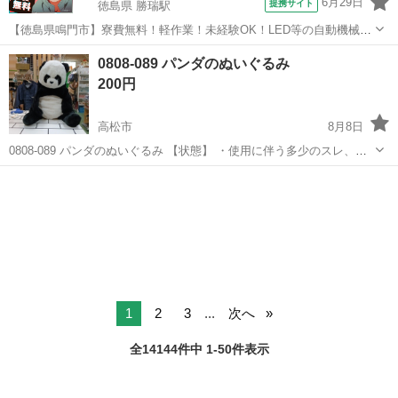
6月29日
提携サイト
徳島県 勝瑞駅
【徳島県鳴門市】寮費無料！軽作業！未経験OK！LED等の自動機械加
工・検査・梱包・データ入力《お仕事No.NS0560》 お仕事について ス
徳島
鳴門市
勝瑞駅
その他
0808-089 パンダのぬいぐるみ
マートフォンやパソコン、車などに使われるLED等の電子部品の製造
200円
とそれに付帯する作...
高松市
8月8日
0808-089 パンダのぬいぐるみ 【状態】 ・使用に伴う多少のスレ、キ
ズ、落としきれない汚れなどございます ・詳細は現地でご確認くださ
香川
高松市
おもちゃ
パンダ
い ・お値引きは出来かねますのでご了承願います ※中古品のため、状
態...
1
2
3
...
次へ
全14144件中 1-50件表示