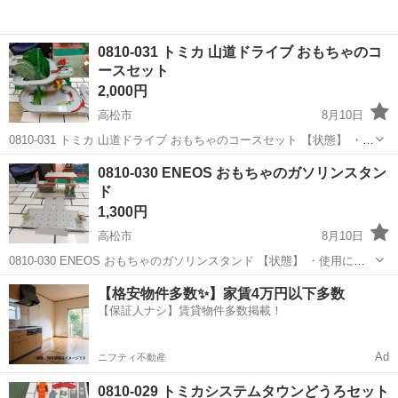
0810-031 トミカ 山道ドライブ おもちゃのコ
ースセット
2,000円
高松市
8月10日
0810-031 トミカ 山道ドライブ おもちゃのコースセット 【状態】 ・使
用に伴う多少のスレ、キズ、落としきれない汚れなどございます ・詳
香川
高松市
おもちゃ
山道
0810-030 ENEOS おもちゃのガソリンスタン
細は現地でご確認ください ・お値引きは出来かねますのでご了承願い
ド
ま...
1,300円
高松市
8月10日
0810-030 ENEOS おもちゃのガソリンスタンド 【状態】 ・使用に伴
う多少のスレ、キズ、落としきれない汚れなどございます ・詳細は現
香川
高松市
おもちゃ
ENEOS
【格安物件多数✨】家賃4万円以下多数
地でご確認ください ・お値引きは出来かねますのでご了承願います ...
【保証人ナシ】賃貸物件多数掲載！
Ad
ニフティ不動産
0810-029 トミカシステムタウンどうろセット