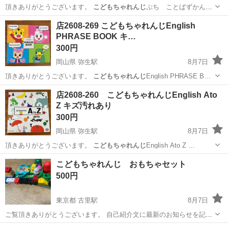
頂きありがとうございます。
こどもちゃれんじ
ぷち ことばずかん
100 通電確…
岡山
倉敷市
弥生駅
おもちゃ
ずかん
店2608-269 こどもちゃれんじEnglish
PHRASE BOOK キ…
300円
岡山県 弥生駅
8月7日
頂きありがとうございます。
こどもちゃれんじ
English PHRASE B…
岡山
倉敷市
弥生駅
おもちゃ
English
店2608-260 こどもちゃれんじEnglish Ato
Z キズ汚れあり
300円
岡山県 弥生駅
8月7日
頂きありがとうございます。
こどもちゃれんじ
English Ato Z …
岡山
倉敷市
弥生駅
おもちゃ
こどもちゃれんじ おもちゃセット
500円
東京都 古里駅
8月7日
ご覧頂きありがとうございます。 自己紹介文に最新のお知らせを記載
していますので、一読頂き、納得の上お問い合わせくださいませ。 あ
東京
西多摩郡
古里駅
ベビー用品
こどもちゃれんじ