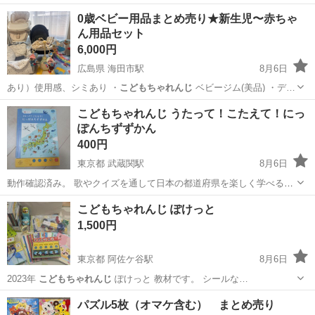
日128日★クリーンルーム内作業★マイカー通勤OK＆無料駐車場あり
茨城
常陸大宮市
静駅
その他
0歳ベビー用品まとめ売り★新生児〜赤ちゃ
★就業先食堂利用可！日払い制度あり！《茨城県常陸大宮市》 人気の
ん用品セット
工場のお仕事 ◇コネクタ製造工...
6,000円
広島県 海田市駅
8月6日
あり）使用感、シミあり ・
こどもちゃれんじ
ベビージム(美品) ・デ…
広島
安芸郡
海田市駅
ベビー用品
こどもちゃれんじ うたって！こたえて！にっ
ぽんちずずかん
400円
東京都 武蔵関駅
8月6日
動作確認済み。 歌やクイズを通して日本の都道府県を楽しく学べる、
音声機能付きの知育絵本です。 - ブランド: Benesse - 商品名: うたっ
東京
練馬区
武蔵関駅
キッズ用品
こどもちゃれんじ ぽけっと
て！こたえて！にっぽんちずずかん - 対象年齢: 5歳以上 - ...
1,500円
東京都 阿佐ケ谷駅
8月6日
2023年
こどもちゃれんじ
ぽけっと 教材です。 シールな…
東京
杉並区
阿佐ケ谷駅
キッズ用品
パズル5枚（オマケ含む） まとめ売り