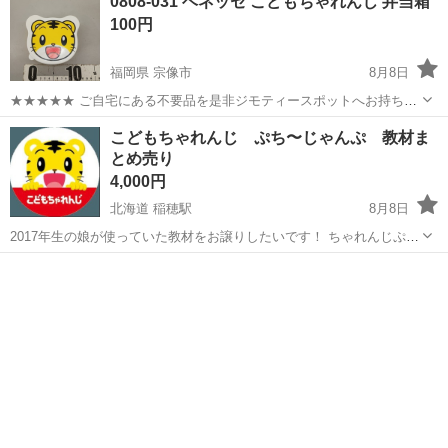
0808-031 ベネッセ こどもちゃれんじ 弁当箱
100円
福岡県 宗像市
8月8日
★★★★★ ご自宅にある不要品を是非ジモティースポットへお持ち込
みしませんか？ 家電、趣味・スポーツ・レジャー用品、こども用品、
福岡
宗像市
食器
スポット
こどもちゃれんじ ぷち〜じゃんぷ 教材ま
衣料服飾品、生活雑貨、家具、本、CD・DVDなどが無料でまとめて持
とめ売り
ち込めます！ ※詳細はこ...
4,000円
北海道 稲穂駅
8月8日
2017年生の娘が使っていた教材をお譲りしたいです！ ちゃれんじぷち
からじゃんぷまであり、使ってない教材も多いです！ 年少ぐらいまで
北海道
札幌市
稲穂駅
キッズ用品
教材
はトイと絵本メインで遊んでいて、それ以降はトイ、絵本はほぼ使わ
ずにドリルメインで使っていまし...