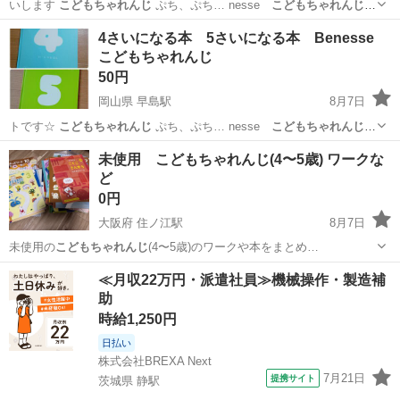
いします
こどもちゃれんじ
ぷち、ぷち… nesse
こどもちゃれんじ
表紙が薄…
岡山
都窪郡
早島駅
絵本
こどもちゃれんじ
4さいになる本 5さいになる本 Benesse
こどもちゃれんじ
50円
岡山県 早島駅
8月7日
トです☆
こどもちゃれんじ
ぷち、ぷち… nesse
こどもちゃれんじ
表紙が薄… nesse
こどもちゃれんじ
46 、…
岡山
都窪郡
早島駅
その他
さい
未使用 こどもちゃれんじ(4〜5歳) ワークな
ど
0円
大阪府 住ノ江駅
8月7日
未使用の
こどもちゃれんじ
(4〜5歳)のワークや本をまとめ…
大阪
大阪市
住ノ江駅
キッズ用品
こどもちゃれんじ
≪月収22万円・派遣社員≫機械操作・製造補
助
時給1,250円
日払い
株式会社BREXA Next
7月21日
提携サイト
茨城県 静駅