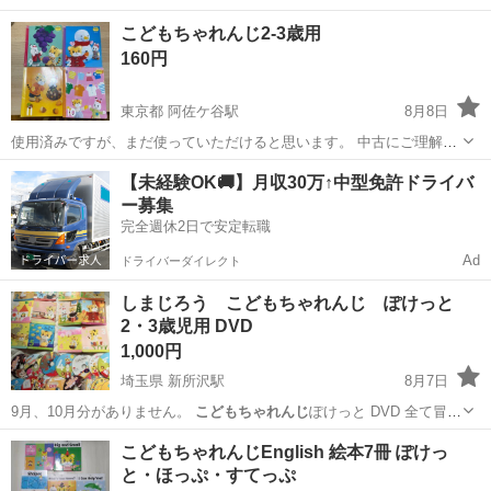
じ
ぽけっと … ワード···
こどもちゃれんじ
キャラクタ…
埼玉
さいたま市
南浦和駅
キッズ用品
しまじろう
こどもちゃれんじ2-3歳用
160円
東京都 阿佐ケ谷駅
8月8日
使用済みですが、まだ使っていただけると思います。 中古にご理解の
ある方、よろしくお願いいたします。 子供用絵本
東京
杉並区
阿佐ケ谷駅
絵本
こどもちゃれんじ
【未経験OK🚚】月収30万↑中型免許ドライバ
ー募集
完全週休2日で安定転職
Ad
ドライバーダイレクト
しまじろう こどもちゃれんじ ぽけっと
2・3歳児用 DVD
1,000円
埼玉県 新所沢駅
8月7日
9月、10月分がありません。
こどもちゃれんじ
ぽけっと DVD 全て冒頭
部分…
埼玉
所沢市
新所沢駅
DVD/ブルーレイ
ぽけっと
こどもちゃれんじEnglish 絵本7冊 ぽけっ
と・ほっぷ・すてっぷ