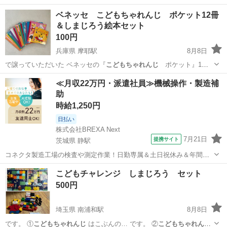
ベネッセ こどもちゃれんじ ポケット12冊
＆しまじろう絵本セット
100円
兵庫県 摩耶駅
8月8日
で譲っていただいた ベネッセの『
こどもちゃれんじ
ポケット』1年
分（12冊）と …
兵庫
神戸市
摩耶駅
キッズ用品
≪月収22万円・派遣社員≫機械操作・製造補
助
時給1,250円
日払い
株式会社BREXA Next
7月21日
提携サイト
茨城県 静駅
コネクタ製造工場の検査や測定作業！日勤専属＆土日祝休み＆年間休
日128日★クリーンルーム内作業★マイカー通勤OK＆無料駐車場あり
茨城
常陸大宮市
静駅
その他
こどもチャレンジ しまじろう セット
★就業先食堂利用可！日払い制度あり！《茨城県常陸大宮市》 人気の
500円
工場のお仕事 ◇コネクタ製造工...
埼玉県 南浦和駅
8月8日
です。 ①
こどもちゃれんじ
はこぶんの… です。 ②
こどもちゃれん