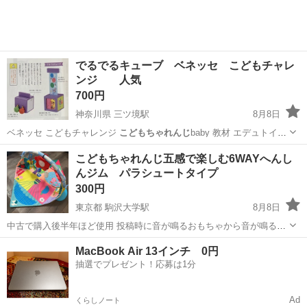
でるでるキューブ ベネッセ こどもチャレ
ンジ 人気
700円
神奈川県 三ツ境駅
8月8日
ベネッセ こどもチャレンジ
こどもちゃれんじ
baby 教材 エデュトイ
ベ…
神奈川
横浜市
三ツ境駅
おもちゃ
ベネッセ
こどもちゃれんじ五感で楽しむ6WAYへんし
んジム パラシュートタイプ
300円
東京都 駒沢大学駅
8月8日
中古で購入後半年ほど使用 投稿時に音が鳴るおもちゃから音が鳴るこ
とは確認済み 平日深夜か土日祝日に引き取り可能な方でお願いします
東京
世田谷区
駒沢大学駅
ベビー用品
MacBook Air 13インチ 0円
抽選でプレゼント！応募は1分
Ad
くらしノート