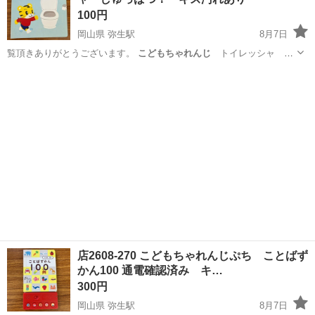
100円
岡山県 弥生駅
8月7日
覧頂きありがとうございます。
こどもちゃれんじ
トイレッシャ し
ゅっぱつ！ …
岡山
倉敷市
弥生駅
おもちゃ
トイレッシャ
店2608-270 こどもちゃれんじぷち ことばず
かん100 通電確認済み キ…
300円
岡山県 弥生駅
8月7日