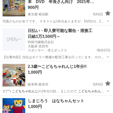
本 DVD 年長さん向け 2021年…
900円
東京都 糀谷駅
8月6日
写真のものが全てです。 テキストは1年分ありますが、DVDの1、2、3
月号がありません。 紙のDVDケースも破れを補修してお渡しします。
東京
大田区
糀谷駅
キッズ用品
日払い・即入寮可能な製缶・溶接工
申し訳ないですが、DVDは流して確認していないので、一部画像飛び
日給1万3,500円～
がありま...
特殊汽罐株式会社
大阪府 吹田市
スポンサー：求人ボックス
08月07日
【仕事内容】当社はボイラー整備や配管工事を行っています。その中
で必要な配管やボイラーの製缶作業(溶接・切断・架台等の製作)業務に
アルバイト・パート
2.3歳〜こどもちゃれんじ1年分!!
当社工場内であたっていただきます。 工場は大阪府吹田市芳野町。御
1,000円
堂筋線の江坂駅からの徒歩圏内にあります...
岐阜県 岐阜市
8月6日
す(^^)
こどもちゃれんじ
の1年分の絵… ましたので
こどもちゃれんじ
に入会したい…
岐阜
岐阜市
おもちゃ
こどもちゃれんじ
しまじろう はなちゃんセット
1,000円