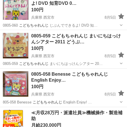
よ! DVD 知育DVD 0…
100円
兵庫県 西宮市
8月5日
0805-060
こどもちゃれんじ
じぶんでできるよ! DVD 知…
兵庫
西宮市
DVD/ブルーレイ
DVD
0805-059 こどもちゃれんじ まいにちはっけ
んシアター 2011 どうぶ…
100円
兵庫県 西宮市
8月5日
0805-059
こどもちゃれんじ
まいにちはっけんシアター 20…
兵庫
西宮市
DVD/ブルーレイ
シアター
0805-058 Benesse こどもちゃれんじ
English Enjoy…
100円
兵庫県 西宮市
8月5日
805-058 Benesse
こどもちゃれんじ
English Enjoy! …
兵庫
西宮市
DVD/ブルーレイ
English
≪月収28万円・派遣社員≫機械操作・製造補
助
月給230,000円