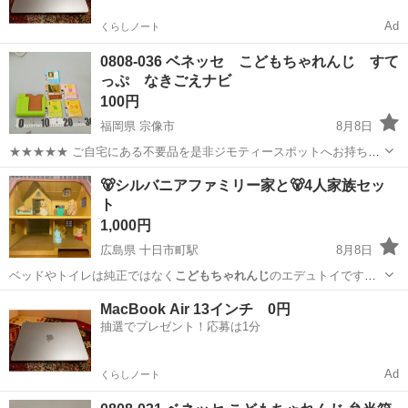
Ad
くらしノート
0808-036 ベネッセ こどもちゃれんじ すて
っぷ なきごえナビ
100円
福岡県 宗像市
8月8日
★★★★★ ご自宅にある不要品を是非ジモティースポットへお持ち込
みしませんか？ 家電、趣味・スポーツ・レジャー用品、こども用品、
福岡
宗像市
おもちゃ
なきごえ
🐻シルバニアファミリー家と🐻4人家族セッ
衣料服飾品、生活雑貨、家具、本、CD・DVDなどが無料でまとめて持
ト
ち込めます！ ※詳細はこ...
1,000円
広島県 十日市町駅
8月8日
ベッドやトイレは純正ではなく
こどもちゃれんじ
のエデュトイですが
サイズ感がぴっ…
広島
広島市
十日市町駅
おもちゃ
MacBook Air 13インチ 0円
抽選でプレゼント！応募は1分
シルバニアファミリー
Ad
くらしノート