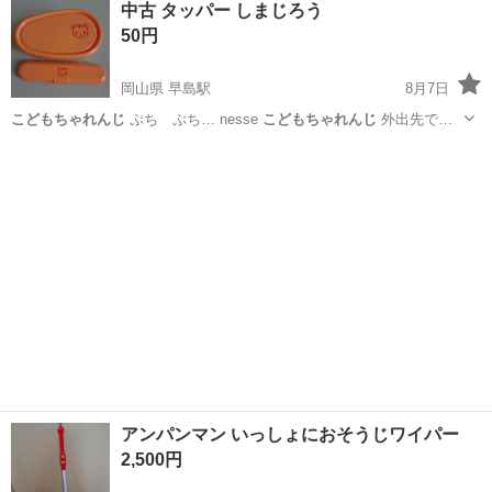
中古 タッパー しまじろう
★就業先食堂利用可！日払い制度あり！《茨城県常陸大宮市》 人気の
50円
工場のお仕事 ◇コネクタ製造工...
岡山県 早島駅
8月7日
こどもちゃれんじ
ぷち ぷち… nesse
こどもちゃれんじ
外出先で…
岡山
都窪郡
早島駅
生活雑貨
タッパー
アンパンマン いっしょにおそうじワイパー
2,500円