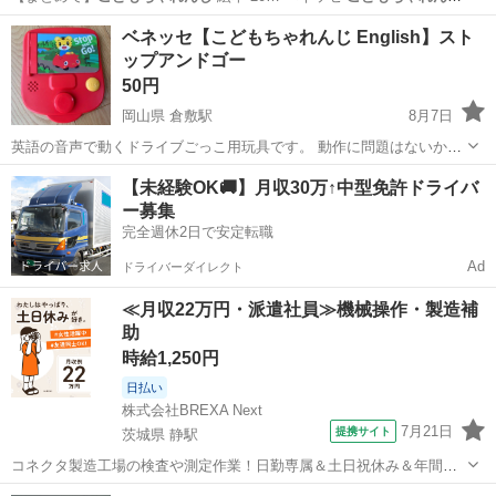
「かんがえて…
滋賀
草津市
その他
ベネッセ【こどもちゃれんじ English】スト
ップアンドゴー
50円
岡山県 倉敷駅
8月7日
英語の音声で動くドライブごっこ用玩具です。 動作に問題はないかと
思います。 何かご不明な点がございましたらお気軽にお声掛けくださ
岡山
倉敷市
倉敷駅
その他
【未経験OK🚚】月収30万↑中型免許ドライバ
い！
ー募集
完全週休2日で安定転職
Ad
ドライバーダイレクト
≪月収22万円・派遣社員≫機械操作・製造補
助
時給1,250円
日払い
株式会社BREXA Next
7月21日
提携サイト
茨城県 静駅
コネクタ製造工場の検査や測定作業！日勤専属＆土日祝休み＆年間休
日128日★クリーンルーム内作業★マイカー通勤OK＆無料駐車場あり
茨城
常陸大宮市
静駅
その他