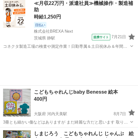
≪月収22万円・派遣社員≫機械操作・製造補
くまでも我が家の家族が使用したり保管していた中古品、新古品にな
助
りますのでご理解いただける...
時給1,250円
日払い
株式会社BREXA Next
7月21日
提携サイト
茨城県 静駅
コネクタ製造工場の検査や測定作業！日勤専属＆土日祝休み＆年間休
日128日★クリーンルーム内作業★マイカー通勤OK＆無料駐車場あり
茨城
常陸大宮市
静駅
その他
★就業先食堂利用可！日払い制度あり！《茨城県常陸大宮市》 人気の
工場のお仕事 ◇コネクタ製造工...
こどもちゃれんじbaby Benesse 絵本
400円
大阪府 河内天美駅
8月7日
3冊とも細かい傷などはありますが まだ綺麗な方だと思います 取りに
来てくださる方
大阪
松原市
河内天美駅
ベビー用品
しまじろう こどもちゃれんじ じゃんぷ 絵