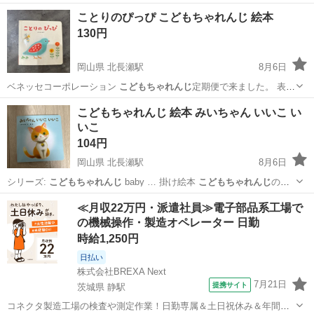
ことりのぴっぴ こどもちゃれんじ 絵本
130円
岡山県 北長瀬駅
8月6日
ベネッセコーポレーション
こどもちゃれんじ
定期便で来ました。 表紙
裏表紙に…
岡山
岡山市
北長瀬駅
絵本
こどもちゃれんじ 絵本 みいちゃん いいこ い
いこ
104円
岡山県 北長瀬駅
8月6日
シリーズ:
こどもちゃれんじ
baby … 掛け絵本
こどもちゃれんじ
の定
期便で届…
岡山
岡山市
北長瀬駅
絵本
≪月収22万円・派遣社員≫電子部品系工場で
の機械操作・製造オペレーター 日勤
時給1,250円
日払い
株式会社BREXA Next
7月21日
提携サイト
茨城県 静駅
コネクタ製造工場の検査や測定作業！日勤専属＆土日祝休み＆年間休