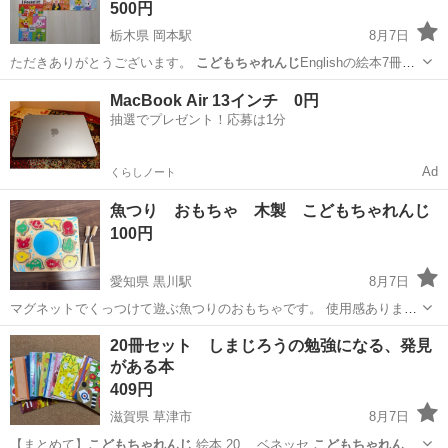
500円
栃木県 岡本駅
8月7日
ただきありがとうございます。
こどもちゃれんじ
Englishの絵本7冊セ
ットで…
栃木
宇都宮市
岡本駅
キッズ用品
MacBook Air 13インチ 0円
抽選でプレゼント！応募は1分
Ad
くらしノート
魚つり おもちゃ 木製 こどもちゃれんじ
100円
愛知県 黒川駅
8月7日
マグネットでくっつけて遊ぶ魚つりのおもちゃです。 使用感ありま
す。大きなダメージはありません。
愛知
名古屋市
黒川駅
おもちゃ
魚つり
20冊セット しまじろうの勉強になる、発見
がある本
409円
滋賀県 草津市
8月7日
【まとめて】
こどもちゃれんじ
絵本 20… ベネッセ
こどもちゃれんじ