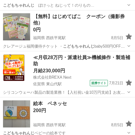
こどもちゃれんじ
ぽけっと ねじって！のりもの…
愛知
名古屋市
吹上駅
おもちゃ
ぽけっと
【無料】はじめてばこ クーポン（撮影券
他）
0円
福岡県 西鉄平尾駅
8月5日
クレアージュ福岡優待チケット ・
こどもちゃれんじ
baby500円OFFク
ーポン …
福岡
福岡市
西鉄平尾駅
その他
クーポン
≪月収28万円・派遣社員≫機械操作・製造補
助
月給230,000円
株式会社BREXA Next
7月21日
提携サイト
佐賀県 東山代駅
シリコンウェーハ製品の製造業務！【入社祝い金10万円支給】お友達
やカップルとの応募OK◎年間休日129日＆休出なしでプライベート充
佐賀
伊万里市
東山代駅
その他
絵本 ベネッセ
実♪業務はクリーンルームで快適作業◎自社正社員登用制度あり★1食
200円
300円～の格安食堂あり！《佐...
福岡県 西鉄平尾駅
8月5日
こどもちゃれんじ
ベビーの絵本です