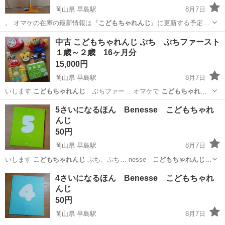
岡山県 早島駅
8月7日
。 オマケの在庫の最新情報は『
こどもちゃれんじ
』に更新する予定で
す
岡山
都窪郡
早島駅
おもちゃ
アンパンマン
中古 こどもちゃれんじ ぷち ぷちファースト
１歳～２歳 16ヶ月分
15,000円
岡山県 早島駅
8月7日
いします
こどもちゃれんじ
ぷちファー… オマケで
こどもちゃれん
じ
Englis… っと1つ
こどもちゃれんじ
の しまじ… きなお子様、
こど
岡山
都窪郡
早島駅
キッズ用品
シアター
5さいになるほん Benesse こどもちゃれ
もちゃれんじ
試してみたい… か？ ※
こどもちゃれんじ
ぷちファー…
んじ
いま...
50円
岡山県 早島駅
8月7日
いします
こどもちゃれんじ
ぷち、ぷち… nesse
こどもちゃれんじ
46 、…
岡山
都窪郡
早島駅
絵本
さい
4さいになるほん Benesse こどもちゃれ
んじ
50円
岡山県 早島駅
8月7日