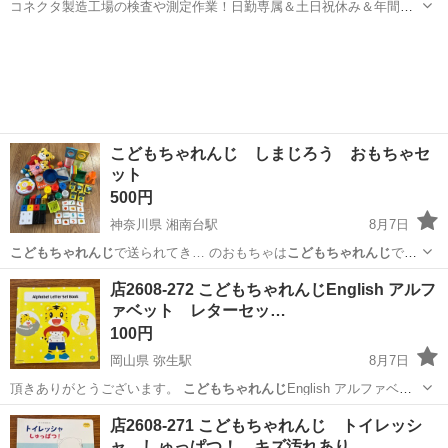
コネクタ製造工場の検査や測定作業！日勤専属＆土日祝休み＆年間休
日128日★クリーンルーム内作業★マイカー通勤OK＆無料駐車場あり
茨城
常陸大宮市
静駅
その他
★就業先食堂利用可！日払い制度あり！《茨城県常陸大宮市》 人気の
工場のお仕事 ◇コネクタ製造工...
こどもちゃれんじ しまじろう おもちゃセ
ット
500円
神奈川県 湘南台駅
8月7日
こどもちゃれんじ
で送られてき… のおもちゃは
こどもちゃれんじ
では
ありませ…
神奈川
藤沢市
湘南台駅
おもちゃ
こどもちゃれんじ
店2608-272 こどもちゃれんじEnglish アルフ
ァベット レターセッ…
100円
岡山県 弥生駅
8月7日
頂きありがとうございます。
こどもちゃれんじ
English アルファベッ
ト …
岡山
倉敷市
弥生駅
おもちゃ
English
店2608-271 こどもちゃれんじ トイレッシ
ャ しゅっぱつ！ キズ汚れあり