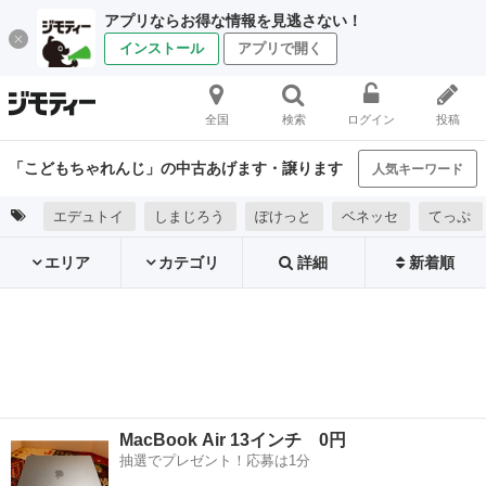
アプリならお得な情報を見逃さない！
インストール
アプリで開く
全国
検索
ログイン
投稿
「こどもちゃれんじ」の中古あげます・譲ります
人気キーワード
エデュトイ
しまじろう
ぽけっと
ベネッセ
てっぷ
エリア
カテゴリ
詳細
新着順
MacBook Air 13インチ 0円
抽選でプレゼント！応募は1分