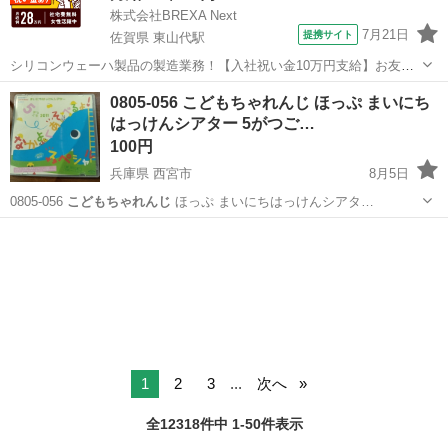
株式会社BREXA Next
7月21日
提携サイト
佐賀県 東山代駅
シリコンウェーハ製品の製造業務！【入社祝い金10万円支給】お友達
やカップルとの応募OK◎年間休日129日＆休出なしでプライベート充
佐賀
伊万里市
東山代駅
その他
0805-056 こどもちゃれんじ ほっぷ まいにち
実♪業務はクリーンルームで快適作業◎自社正社員登用制度あり★1食
はっけんシアター 5がつご…
300円～の格安食堂あり！《佐...
100円
兵庫県 西宮市
8月5日
0805-056
こどもちゃれんじ
ほっぷ まいにちはっけんシアタ…
兵庫
西宮市
DVD/ブルーレイ
シアター
1
2
3
...
次へ
全12318件中 1-50件表示