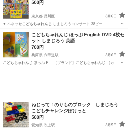
500円
東京都 品川区
8月6日
⚫︎ ベネッセ
こどもちゃれんじ
しまじろうコンサート 38ピー…
東京
品川区
パズル
ピース
こどもちゃれんじ ほっぷ English DVD 4枚セ
ット しまじろう 英語…
700円
兵庫県 六甲道駅
8月6日
こどもちゃれんじ
ほっぷ E… 【ブランド】
こどもちゃれんじ
【カテ
ゴリ…
兵庫
神戸市
六甲道駅
キッズ用品
ねじって！のりものブロック しまじろう
こどもチャレンジぽけっと
500円
愛知県 吹上駅
8月5日