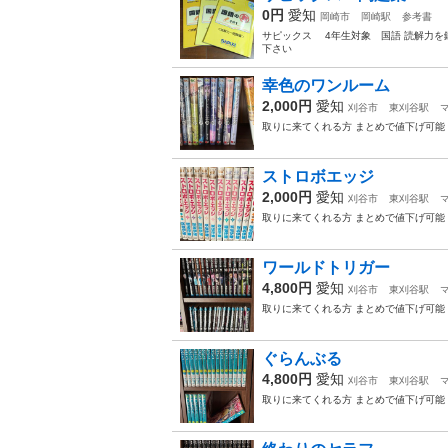
0円
愛知
岡崎市
岡崎駅
参考書
サピックス 4年生対象 国語 読解力を
下さい
幸色のワンルーム
2,000円
愛知
刈谷市
東刈谷駅
取りに来てくれる方 まとめで値下げ可能
ストロボエッジ
2,000円
愛知
刈谷市
東刈谷駅
取りに来てくれる方 まとめで値下げ可能
ワールドトリガー
4,800円
愛知
刈谷市
東刈谷駅
取りに来てくれる方 まとめで値下げ可能
ぐらんぶる
4,800円
愛知
刈谷市
東刈谷駅
取りに来てくれる方 まとめで値下げ可能