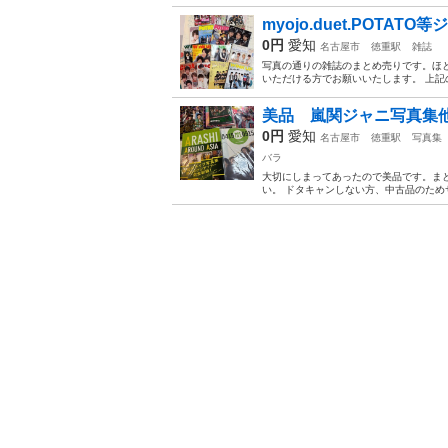
myojo.duet.POTA
0円
愛知
名古屋市
徳重駅
雑誌
写真の通りの雑誌のまとめ売りです。ほ
いただける方でお願いいたします。 上記
美品 嵐関ジャニ写真集
0円
愛知
名古屋市
徳重駅
写真集
バラ
大切にしまってあったので美品です。ま
い。 ドタキャンしない方、中古品のため