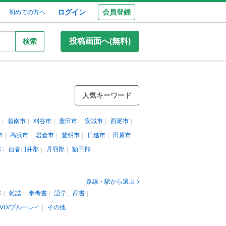
ログイン
会員登録
初めての方へ
投稿画面へ(無料)
検索
人気キーワード
碧南市
刈谷市
豊田市
安城市
西尾市
市
高浜市
岩倉市
豊明市
日進市
田原市
郡
西春日井郡
丹羽郡
額田郡
路線・駅から選ぶ
本
雑誌
参考書
語学、辞書
VD/ブルーレイ
その他