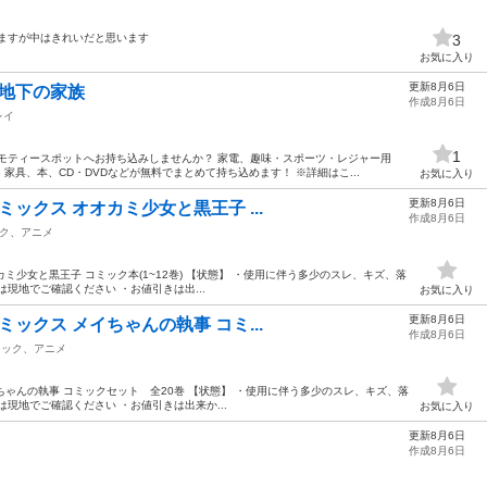
ますが中はきれいだと思います
3
お気に入り
更新8月6日
 半地下の家族
作成8月6日
レイ
1
モティースポットへお持ち込みしませんか？ 家電、趣味・スポーツ・レジャー用
具、本、CD・DVDなどが無料でまとめて持ち込めます！ ※詳細はこ...
お気に入り
更新8月6日
コミックス オオカミ少女と黒王子 ...
作成8月6日
ク、アニメ
オオカミ少女と黒王子 コミック本(1~12巻) 【状態】 ・使用に伴う多少のスレ、キズ、落
現地でご確認ください ・お値引きは出...
お気に入り
更新8月6日
コミックス メイちゃんの執事 コミ...
作成8月6日
ミック、アニメ
メイちゃんの執事 コミックセット 全20巻 【状態】 ・使用に伴う多少のスレ、キズ、落
現地でご確認ください ・お値引きは出来か...
お気に入り
更新8月6日
作成8月6日