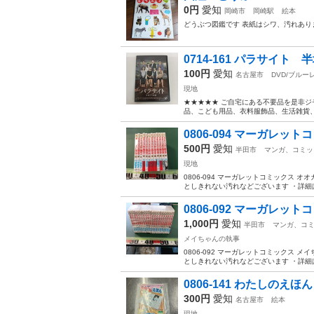
0円
愛知
岡崎市
岡崎駅
絵本
どうぶつ図鑑です 表紙はシワ、汚れあり
0714-161 パラサイト
100円
愛知
名古屋市
DVD/ブルー
現地
★★★★★ ご自宅にある不要品を是非ジ
品、こども用品、衣料服飾品、生活雑貨、家
0806-094 マーガレット
500円
愛知
半田市
マンガ、コミッ
現地
0806-094 マーガレットコミックス 
としきれない汚れなどございます ・詳細は
0806-092 マーガレット
1,000円
愛知
半田市
マンガ、コ
メイちゃんの執事
0806-092 マーガレットコミックス 
としきれない汚れなどございます ・詳細は
0806-141 わたしのえほん
300円
愛知
名古屋市
絵本
現地