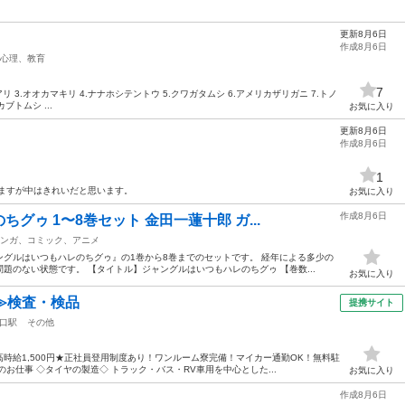
更新8月6日
作成8月6日
心理、教育
7
アリ 3.オオカマキリ 4.ナナホシテントウ 5.クワガタムシ 6.アメリカザリガニ 7.トノ
ブトムシ ...
お気に入り
更新8月6日
作成8月6日
1
りますが中はきれいだと思います。
お気に入り
作成8月6日
グゥ 1〜8巻セット 金田一蓮十郎 ガ...
ンガ、コミック、アニメ
グルはいつもハレのちグゥ』の1巻から8巻までのセットです。 経年による多少の
題のない状態です。 【タイトル】ジャングルはいつもハレのちグゥ 【巻数...
お気に入り
≫検査・検品
提携サイト
口駅
その他
時給1,500円★正社員登用制度あり！ワンルーム寮完備！マイカー通勤OK！無料駐
お仕事 ◇タイヤの製造◇ トラック・バス・RV車用を中心とした...
お気に入り
作成8月6日