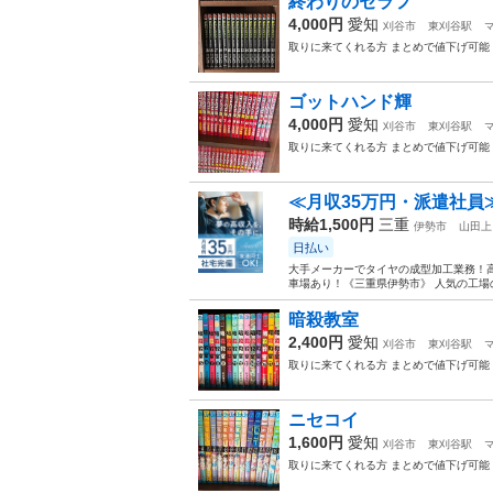
終わりのセラフ
4,000円
愛知
刈谷市
東刈谷駅
取りに来てくれる方 まとめで値下げ可能
ゴットハンド輝
4,000円
愛知
刈谷市
東刈谷駅
取りに来てくれる方 まとめで値下げ可能
≪月収35万円・派遣社員
時給1,500円
三重
伊勢市
山田上
日払い
大手メーカーでタイヤの成型加工業務！高
車場あり！《三重県伊勢市》 人気の工場の
暗殺教室
2,400円
愛知
刈谷市
東刈谷駅
取りに来てくれる方 まとめで値下げ可能
ニセコイ
1,600円
愛知
刈谷市
東刈谷駅
取りに来てくれる方 まとめで値下げ可能