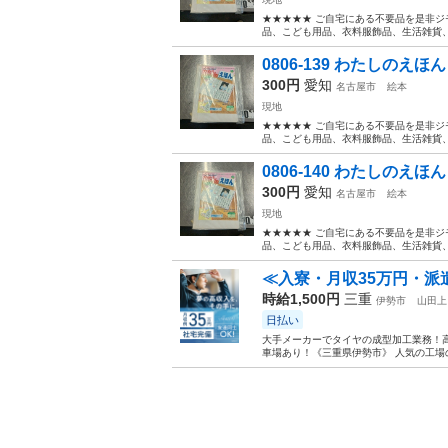
★★★★★ ご自宅にある不要品を是非ジ
品、こども用品、衣料服飾品、生活雑貨、家
0806-139 わたしのえほん
300円
愛知
名古屋市
絵本
現地
★★★★★ ご自宅にある不要品を是非ジ
品、こども用品、衣料服飾品、生活雑貨、家
0806-140 わたしのえほん
300円
愛知
名古屋市
絵本
現地
★★★★★ ご自宅にある不要品を是非ジ
品、こども用品、衣料服飾品、生活雑貨、家
≪入寮・月収35万円・派
時給1,500円
三重
伊勢市
山田上
日払い
大手メーカーでタイヤの成型加工業務！高
車場あり！《三重県伊勢市》 人気の工場の