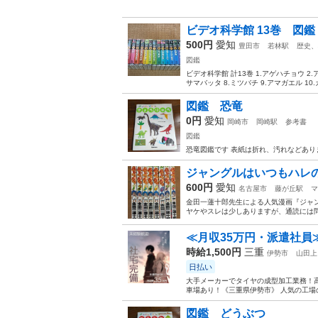
ビデオ科学館 13巻 図鑑
500円
愛知
豊田市
若林駅
歴史、
図鑑
ビデオ科学館 計13巻 1.アゲハチョウ 2.
サマバッタ 8.ミツバチ 9.アマガエル 10.カ
図鑑 恐竜
0円
愛知
岡崎市
岡崎駅
参考書
図鑑
恐竜図鑑です 表紙は折れ、汚れなどあ
ジャングルはいつもハレのち
600円
愛知
名古屋市
藤が丘駅
マ
金田一蓮十郎先生による人気漫画『ジャン
ヤケやスレは少しありますが、通読には問
≪月収35万円・派遣社員
時給1,500円
三重
伊勢市
山田上
日払い
大手メーカーでタイヤの成型加工業務！高
車場あり！《三重県伊勢市》 人気の工場の
図鑑 どうぶつ