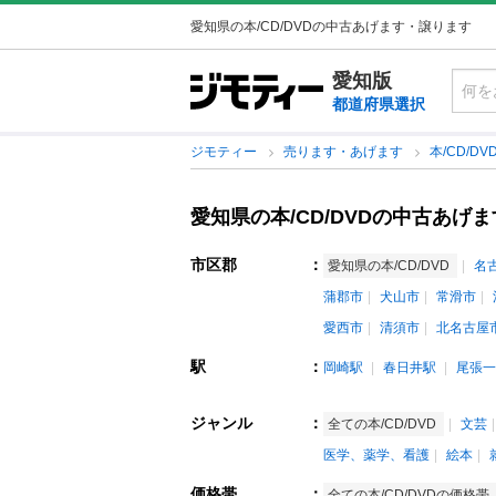
愛知県の本/CD/DVDの中古あげます・譲ります
愛知版
都道府県選択
ジモティー
売ります・あげます
本/CD/DV
愛知県の本/CD/DVDの中古あげ
市区郡
：
愛知県の本/CD/DVD
名
蒲郡市
犬山市
常滑市
愛西市
清須市
北名古屋
駅
：
岡崎駅
春日井駅
尾張一
ジャンル
：
全ての本/CD/DVD
文芸
医学、薬学、看護
絵本
価格帯
：
全ての本/CD/DVDの価格帯