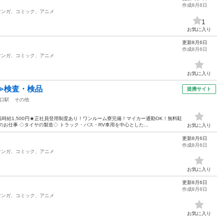
作成8月6日
マンガ、コミック、アニメ
1
お気に入り
更新8月6日
作成8月6日
マンガ、コミック、アニメ
お気に入り
≫検査・検品
提携サイト
口駅
その他
時給1,500円★正社員登用制度あり！ワンルーム寮完備！マイカー通勤OK！無料駐
お仕事 ◇タイヤの製造◇ トラック・バス・RV車用を中心とした...
お気に入り
更新8月6日
作成8月6日
マンガ、コミック、アニメ
お気に入り
更新8月6日
作成8月6日
マンガ、コミック、アニメ
お気に入り