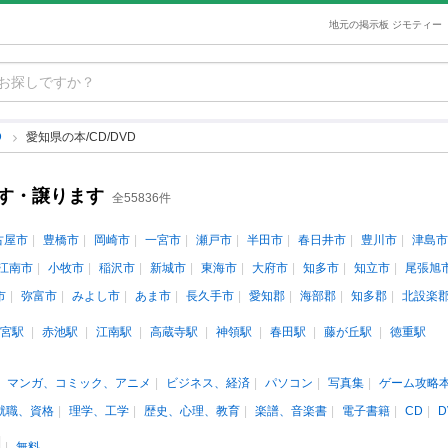
地元の掲示板 ジモティー
D
愛知県の本/CD/DVD
ます・譲ります
全55836件
古屋市
豊橋市
岡崎市
一宮市
瀬戸市
半田市
春日井市
豊川市
津島市
江南市
小牧市
稲沢市
新城市
東海市
大府市
知多市
知立市
尾張旭
市
弥富市
みよし市
あま市
長久手市
愛知郡
海部郡
知多郡
北設楽
宮駅
赤池駅
江南駅
高蔵寺駅
神領駅
春田駅
藤が丘駅
徳重駅
マンガ、コミック、アニメ
ビジネス、経済
パソコン
写真集
ゲーム攻略
就職、資格
理学、工学
歴史、心理、教育
楽譜、音楽書
電子書籍
CD
D
無料