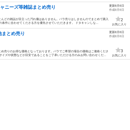
更新8月6日
TO等ジャニーズ等雑誌まとめ売り
作成8月6日
とんどの雑誌が目立った汚れ傷はありません。バラ売りはしませんのでまとめて購入
2
の条件に合わせてくださる方を優先させていただきます。 ドタキャンしな...
お気に入り
更新8月6日
他まとめ売り
作成8月6日
3
とめ売りのお得な価格となっております。バラでご希望の場合の価格はご連絡くださ
サイズや状態などが目安であることをご了承いただける方のみお問い合わせくだ...
お気に入り