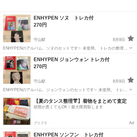
ENHYPEN ソヌ トレカ付
270円
守山駅
8月9日
ENHYPENのアルバム、ソヌのセットです✨ 未使用。 トレカの整理の
ため開封のみしました。 トレカは初期傷がある場合があります。 こち
滋賀
守山市
守山駅
CD
ENHYPEN
ENHYPEN ジョンウォン トレカ付
らのセットは複数枚所持しています🫧
270円
守山駅
8月9日
ENHYPENのアルバム、ジョンウォンのセットです✨ 未使用。 トレカ
の整理のため開封のみしました。 トレカは初期傷がある場合がありま
滋賀
守山市
守山駅
CD
ENHYPEN
【夏のタンス整理👘】着物をまとめて査定
す。 こちらのセットは複数枚所持しています🫧
状態が悪くてもOK！最大限買取します
Ad
プリフラ
ENHYPEN ソンフン トレカ付