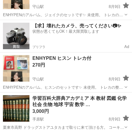
守山駅
8月9日
ENHYPENのアルバム、ジェイクのセットです✨ 未使用。 トレカの整
理のため開封のみしました。 トレカは初期傷がある場合があります。
滋賀
守山市
守山駅
CD
ENHYPEN
【求】壊れたカメラ、売ってください📷✨
こちらのセットは複数枚所持しています🫧
状態が悪くてもOK！最大限買取します
Ad
プリフラ
ENHYPEN ヒスン トレカ付
270円
守山駅
8月9日
ENHYPENのアルバム、ヒスンのセットです✨ 未使用。 トレカの整理
のため開封のみしました。 トレカは初期傷がある場合があります。 こ
滋賀
守山市
守山駅
CD
ENHYPEN
学習百科大辞典アカデミア 本 教材 図鑑 化学
ちらのセットは複数枚所持しています🫧
社会 生物 地球 宇宙 数学 …
3,000円
手原駅
8月9日
栗東市高野 ドラッグストアユタカまで取りに来て頂ける方。 コーキ出