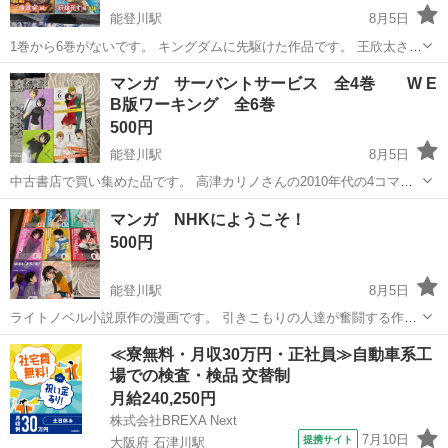
能登川駅
8月5日
1巻から6巻がないです。 キングダムに先駆けた作品です。 王欣太さん
の漫画作品です。
滋賀
東近江市
能登川駅
マンガ、コミック、アニメ
マンガ サーバントサービス 全4巻 W E
B版ワーキング 全6巻
蒼天航路
500円
能登川駅
8月5日
中古書店で買い集めた品です。 高津カリノさんの2010年代の4コマ漫
画です。
滋賀
東近江市
能登川駅
マンガ、コミック、アニメ
マンガ NHKにようこそ！
500円
能登川駅
8月5日
ライトノベル小説原作の漫画です。 引きこもりの人達が奮闘する作品
です。 NHKは「日本引きこもり協会」の略称です。 涼宮ハルヒの憂鬱
滋賀
東近江市
能登川駅
マンガ、コミック、アニメ
≪寮無料・月収30万円・正社員≫自動車系工
が台頭するまではエヴァで有名な角川で売れていた作品です。 銀魂が
場での検査・検品 交替制
マンガ
この作品のスタイルを...
月給240,250円
株式会社BREXA Next
7月10日
提携サイト
大阪府 石津川駅