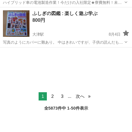
ハイブリッド車の電池製造作業！今だけの入社限定★寮費無料！未経
験活躍中★20～50代の男性活躍中！安定企業で長期で働きたい方オス
兵庫
姫路市
白浜の宮駅
その他
ふしぎの図鑑 : 楽しく遊ぶ学ぶ
スメ！年間休日130日！正社員登用制度あり！マイカー通勤OK！ワン
800円
ルーム寮完備！《兵庫県姫路市》...
大津駅
8月4日
写真のようにカバーに難あり。 中はきれいですが、子供の読んだもの
なので、神経質な方はご遠慮ください。 自宅近くまで取りに来て頂け
滋賀
大津市
大津駅
絵本
図鑑
る方に。 #白數哲久 #図鑑
1
2
3
...
次へ
全5873件中 1-50件表示