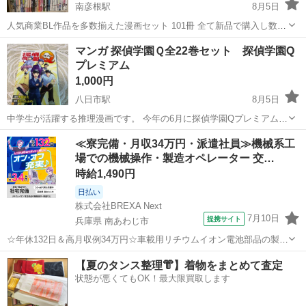
南彦根駅
8月5日
人気商業BL作品を多数揃えた漫画セット 101冊 全て新品で購入し数回
だけ読みました 早く売りたいので値段交渉受け付けます コスメティッ
滋賀
彦根市
南彦根駅
マンガ、コミック、アニメ
マンガ 探偵学園Ｑ全22巻セット 探偵学園Q
ク・プレイラバー、ハレルヤベイビー、みなと商事コインランドリー
プレミアム
ギヴン などあり...
1,000円
八日市駅
8月5日
中学生が活躍する推理漫画です。 今年の6月に探偵学園Qプレミアムを
追加で購入しました。 読み終わったので出品します。
滋賀
東近江市
八日市駅
マンガ、コミック、アニメ
≪寮完備・月収34万円・派遣社員≫機械系工
場での機械操作・製造オペレーター 交…
時給1,490円
日払い
株式会社BREXA Next
7月10日
提携サイト
兵庫県 南あわじ市
☆年休132日＆高月収例34万円☆車載用リチウムイオン電池部品の製造
／4勤2休でオフも充実♪／家具・家電付き社宅あり＆前払いで生活支援
兵庫
南あわじ市
その他
【夏のタンス整理👘】着物をまとめて査定
物資が受け取れる◎／20〜40代男女活躍中！ 車載用リチウムイオン電
状態が悪くてもOK！最大限買取します
池部品の製造 車載用...