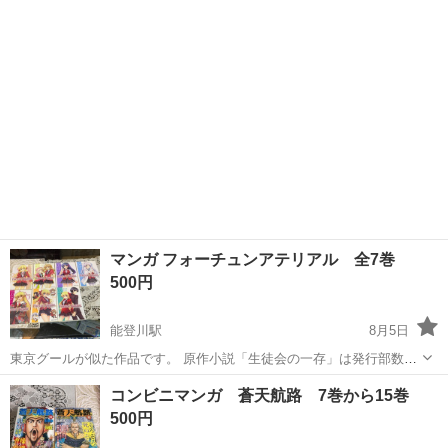
ンシリーズはドラゴンクエスト、ファイナルファンタジーに次ぐシリ
漫画
ーズと言われていました。 ド...
マンガ フォーチュンアテリアル 全7巻
500円
能登川駅
8月5日
東京グールが似た作品です。 原作小説「生徒会の一存」は発行部数
600万部の大人気小説です。 黒子のバスケの黄瀬が紅瀬さんの名前を
滋賀
東近江市
能登川駅
マンガ、コミック、アニメ
コンビニマンガ 蒼天航路 7巻から15巻
オマージュした事で有名な作品です。
した
500円