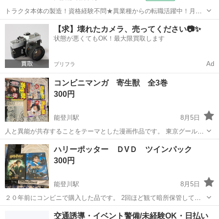
トラクタ本体の製造！資格経験不問★異業種からの転職活躍中！月収
例29万円以上！生活支援物資事前対応可◎即日入寮OK！寮費はずっと
大阪
堺市
石津川駅
その他
【求】壊れたカメラ、売ってください📷✨
無料＆備品付き1R寮完備！赴任旅費会社負担！工場まで無料送迎あり
状態が悪くてもOK！最大限買取します
◎《大阪府堺市》 人気の工場の...
Ad
プリフラ
コンビニマンガ 寄生獣 全3巻
300円
能登川駅
8月5日
人と異能が共存することをテーマとした漫画作品です。 東京グールが
似た作品です。
滋賀
東近江市
能登川駅
マンガ、コミック、アニメ
ハリーポッター ＤVＤ ツインパック
寄生獣
300円
能登川駅
8月5日
２０年前にコンビニで購入した品です。 2回ほど観て暗所保管してま
した。 箱は多少傷んでますが、ＤVＤディスクの状態はいいです。
滋賀
東近江市
能登川駅
DVD/ブルーレイ
交通誘導・イベント警備/未経験OK・日払い