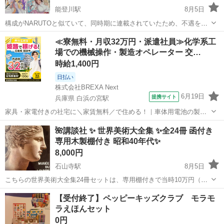
能登川駅
8月5日
構成がNARUTOと似ていて、同時期に連載されていたため、不遇を受
けた漫画作品です。 物語としてしっかりしてると思います。 ２００３
滋賀
東近江市
能登川駅
マンガ、コミック、アニメ
≪寮無料・月収32万円・派遣社員≫化学系工
年にガッシュに真似された作品です。 特に植物園の話が有名です。 セ
場での機械操作・製造オペレーター 交…
19巻
キレイという女...
時給1,400円
日払い
株式会社BREXA Next
6月19日
提携サイト
兵庫県 白浜の宮駅
家具・家電付きの社宅に＼家賃無料／で住める！｜車体用電池の製造
｜未経験から月収例32万円♪｜さらに【年間休日130日】！ 人気の工場
兵庫
姫路市
白浜の宮駅
その他
🌺講談社 ✨ 世界美術大全集 ✨全24冊 函付き
のお仕事 ◇車体用電池の製造◇ 機械の操作、部品のセッティング、検
専用木製棚付き 昭和40年代✨
査、清掃業務など。 ...
8,000円
石山寺駅
8月5日
こちらの世界美術大全集24冊セットは、専用棚付きで当時10万円（現
在価値30～40万円相当）の豪華本 ❗️ 函付き・専用棚付き・昭和40年
滋賀
大津市
石山寺駅
写真集
【受付終了】ペッピーキッズクラブ モラモ
代発行・長期保管品のため経年によるヤケやシミ、スレは多少は見ら
ラえほんセット
れますが、年代を考慮す...
0円