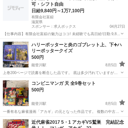
可・シフト自由
ハリーポッター
日給9,840円～1万7,100円
有限会社富綜
滋賀県
スポンサー：求人ボックス
04月27日
【仕事内容】有限会社富綜の魅力はココ! 未経験でも高日給!日勤:9,840
円 日払い・週払い・現金手渡しOK!急な出費も安心 週1日、週末のみ
アルバイト・パート
ハリーポッターと炎のゴブレット上、下➕ハ
OK!LINEでシフト提出できる自由な働き方 履歴書不要&手ぶら面接
リーポッタークイズ
OK!気軽に応募でき...
500円
能登川駅
8月5日
上巻200ページで読書を断念した品です。 底は多少汚れていますが、
２０年前の品としてはキレイな品です。 「ハリーポッタークイズ
滋賀
東近江市
能登川駅
文芸
読書感想文
コンビニマンガ 天 全9巻セット
1000」は賢者の石から炎のゴブレットまでのクイズが1000個収録され
500円
ています。状態は良くない...
能登川駅
8月5日
一番有名な麻雀漫画「アカギ」の元となった作品です。 複数の中古書
店で買い集めました。 アカギが名脇役の作品です。
滋賀
東近江市
能登川駅
マンガ、コミック、アニメ
近代麻雀2017 5・1 アカギVS鷲巣 完結記念