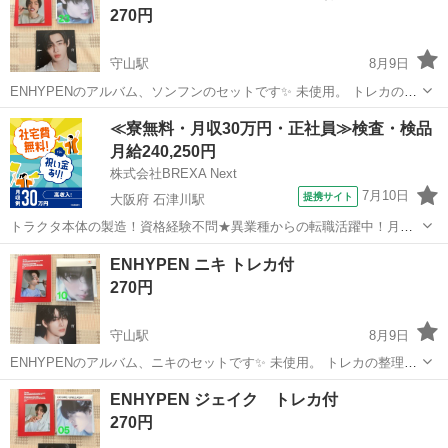
270円
守山駅
8月9日
ENHYPENのアルバム、ソンフンのセットです✨ 未使用。 トレカの整
理のため開封のみしました。 トレカは初期傷がある場合があります。
滋賀
守山市
守山駅
CD
ENHYPEN
≪寮無料・月収30万円・正社員≫検査・検品
こちらのセットは複数枚所持しています🫧
月給240,250円
株式会社BREXA Next
7月10日
提携サイト
大阪府 石津川駅
トラクタ本体の製造！資格経験不問★異業種からの転職活躍中！月収
例29万円以上！生活支援物資事前対応可◎即日入寮OK！寮費はずっと
大阪
堺市
石津川駅
その他
ENHYPEN ニキ トレカ付
無料＆備品付き1R寮完備！赴任旅費会社負担！工場まで無料送迎あり
270円
◎《大阪府堺市》 人気の工場の...
守山駅
8月9日
ENHYPENのアルバム、ニキのセットです✨ 未使用。 トレカの整理の
ため開封のみしました。 トレカは初期傷がある場合があります。 こち
滋賀
守山市
守山駅
CD
ENHYPEN
ENHYPEN ジェイク トレカ付
らのセットは複数枚所持しています🫧
270円