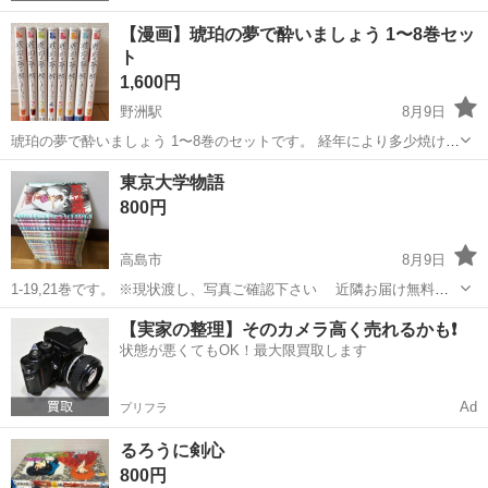
【漫画】琥珀の夢で酔いましょう 1〜8巻セッ
ト
1,600円
野洲駅
8月9日
琥珀の夢で酔いましょう 1〜8巻のセットです。 経年により多少焼けが
ございます。(写真参照) 受け渡し場所は守山〜近江八幡で相談させて
滋賀
守山市
野洲駅
マンガ、コミック、アニメ
東京大学物語
ください。 受け渡し時、現金でのお支払いをお願い致します。
800円
高島市
8月9日
1-19,21巻です。 ※現状渡し、写真ご確認下さい 近隣お届け無料で
す。 実家の不用品を順次投稿するので、 他にもご興味がありました
滋賀
高島市
本/CD/DVD
実家
【実家の整理】そのカメラ高く売れるかも❗️
ら、教えて下さい。 また、ご質問ありましたらお気軽にご連絡くださ
状態が悪くてもOK！最大限買取します
い。
Ad
プリフラ
るろうに剣心
800円