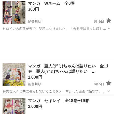
滋賀
東近江市
マンガ、コミック、アニメ
プリンセス
マンガ Wネーム 全6巻
談の尖閣諸島問題などをコメディックに学ぶことが出来ます。
300円
能登川駅
8月5日
ヒロインの名前が天で、話題になりました。 「去る者は日々に疎し」
の作者、葉月京さんの初期の漫画作品です。
滋賀
東近江市
能登川駅
マンガ、コミック、アニメ
モー
マンガ 亜人(デミ)ちゃんは語りたい 全11
巻 亜人(デミ)ちゃんは語りたい …
1,000円
能登川駅
8月5日
特異な人々と共に暮らしていくことをテーマとした漫画作品です。 講
談社版のアンソロジーコミックを購入したので追加投稿します。 興味
滋賀
東近江市
能登川駅
マンガ、コミック、アニメ
マンガ セキレイ 全18巻➕19巻
がある方はご購入をよろしくお願いします。
亜人
2,000円