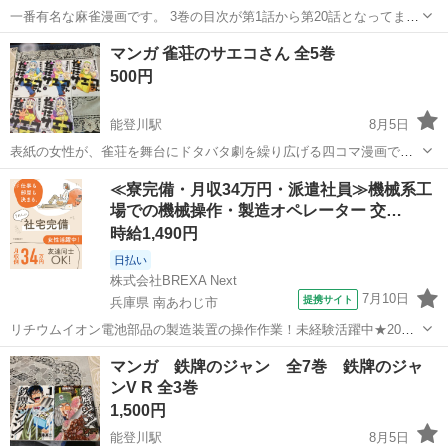
一番有名な麻雀漫画です。 3巻の目次が第1話から第20話となってます
が内容は第41話から第60話です。 単行本の1巻から22巻、23巻の195
滋賀
東近江市
能登川駅
マンガ、コミック、アニメ
マンガ 雀荘のサエコさん 全5巻
話を収録しています。 「アカギ悪魔の戦術」「熱いぜ辺ちゃん」をお
アカギ
500円
付けします。
能登川駅
8月5日
表紙の女性が、雀荘を舞台にドタバタ劇を繰り広げる四コマ漫画で
す。 麻雀漫画の中ではかなり健全でほのぼのとした作品です。
滋賀
東近江市
能登川駅
マンガ、コミック、アニメ
≪寮完備・月収34万円・派遣社員≫機械系工
場での機械操作・製造オペレーター 交…
時給1,490円
日払い
株式会社BREXA Next
7月10日
提携サイト
兵庫県 南あわじ市
リチウムイオン電池部品の製造装置の操作作業！未経験活躍中★20～
50代の男性活躍中！嬉しい時給1,490円！生活支援物資事前対応可◎ワ
兵庫
南あわじ市
その他
マンガ 鉄牌のジャン 全7巻 鉄牌のジャ
ンルーム寮完備！赴任旅費会社負担！正社員登用制度あり◎《兵庫県
ンV R 全3巻
南あわじ市》 人気の工場の...
1,500円
能登川駅
8月5日