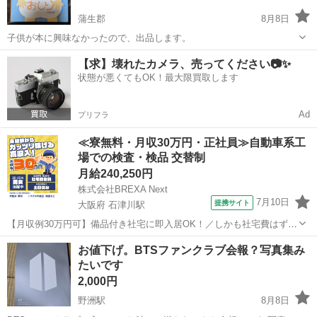
蒲生郡
8月8日
子供が本に興味なかったので、出品します。
滋賀
蒲生郡
絵本
【求】壊れたカメラ、売ってください📷✨
状態が悪くてもOK！最大限買取します
Ad
プリフラ
≪寮無料・月収30万円・正社員≫自動車系工
場での検査・検品 交替制
月給240,250円
株式会社BREXA Next
7月10日
提携サイト
大阪府 石津川駅
【月収例30万円可】備品付き社宅に即入居OK！／しかも社宅費はずっ
と無料♪／トラクタ本体の製造／資格経験不問★異業種からの転職活躍
大阪
堺市
石津川駅
その他
お値下げ。BTSファンクラブ会報？写真集み
中！／赴任旅費会社負担／工場まで無料送迎あり◎《大阪府堺市》 人
たいです
気の工場のお仕事 ◇トラクタ...
2,000円
野洲駅
8月8日