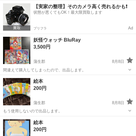
版 ≪学習百科大辞典アカデミア≫ １巻 日本の歴史 ２巻 日本の地
滋賀
栗東市
手原駅
歴史、心理、教育
百科
【実家の整理】そのカメラ高く売れるかも❗️
理 ３巻 日本の産業 ４巻 世界の地理 ５巻 社会のしくみ ６巻 動
状態が悪くてもOK！最大限買取します
物の科学 植物の科学...
Ad
プリフラ
妖怪ウォッチ BluRay
3,500円
蒲生郡
8月8日
間違えて購入してしまったので、出品します。
滋賀
蒲生郡
DVD/ブルーレイ
妖怪ウォッチ
絵本
200円
蒲生郡
8月8日
もう使用しないので出品します。
滋賀
蒲生郡
絵本
絵本
200円