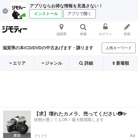
アプリならお得な情報を見逃さない！
インストール
アプリで開く
滋賀県
検索
ログイン
投稿
滋賀県の本/CD/DVDの中古あげます・譲ります
人気キーワード
エリア
ジャンル
詳細
新着順
【求】壊れたカメラ、売ってください📷✨
状態が悪くてもOK！最大限買取します
Ad
プリフラ