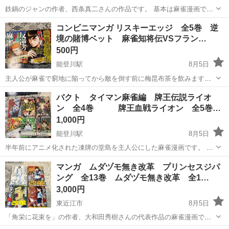
鉄鍋のジャンの作者、西条真二さんの作品です。 基本は麻雀漫画です
か、料理もします。 他の作品との同時購入で値引きします。
滋賀
東近江市
能登川駅
マンガ、コミック、アニメ
コンビニマンガ リスキーエッジ 全5巻 逆
境の賭博ベット 麻雀知将伝VSフラン…
セット
500円
能登川駅
8月5日
主人公が麻雀で窮地に陥ってから敵を倒す前に梅昆布茶を飲みます。
この作品が連載されていた頃には関東の雀荘では梅昆布茶が提供され
滋賀
東近江市
能登川駅
マンガ、コミック、アニメ
バクト タイマン麻雀編 牌王伝説ライオ
ていたほどの影響力のある麻雀漫画です。 アカギ好きの方におすすめ
ン 全4巻 牌王血戦ライオン 全5巻…
コンビニコミック
の作品です。 同作者、押川雲...
1,000円
能登川駅
8月5日
半年前にアニメ化された凍牌の堂島を主人公にした麻雀漫画です。 凍
牌の累計発行部数は300万部です。 「バクト」タイマン麻雀編と凍牌
滋賀
東近江市
能登川駅
マンガ、コミック、アニメ
マンガ ムダヅモ無き改革 プリンセスジパ
のコンビニマンガの傑作選をお付けします。 他の作品との同時購入で
ング 全13巻 ムダヅモ無き改革 全1…
コンビニコミック
値引きします。
3,000円
東近江市
8月5日
「角栄に花束を」の作者、大和田秀樹さんの代表作品の麻雀漫画で
す。 シリーズ累計発行部数280万部の大人気作品です。 台湾有事の前