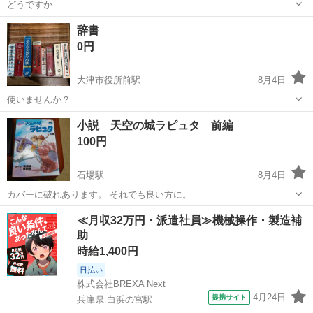
どうですか
滋賀
大津市
大津市役所前駅
本/CD/DVD
辞書
0円
大津市役所前駅
8月4日
使いませんか？
滋賀
大津市
大津市役所前駅
語学、辞書
小説 天空の城ラピュタ 前編
100円
石場駅
8月4日
カバーに破れあります。 それでも良い方に。
滋賀
大津市
石場駅
文芸
天空の城ラピュタ
≪月収32万円・派遣社員≫機械操作・製造補
助
時給1,400円
日払い
株式会社BREXA Next
4月24日
提携サイト
兵庫県 白浜の宮駅