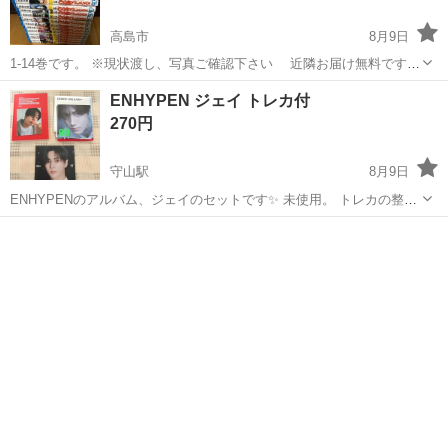
高島市
8月9日
1-14巻です。 ※現状渡し、写真ご確認下さい 近隣お届け無料です。
実家の不用品を順次投稿するので、 他にもご興味がありましたら、教
滋賀
高島市
マンガ、コミック、アニメ
実家
ENHYPEN ジェイ トレカ付
えて下さい。 また、ご質問ありましたらお気軽にご連絡ください。
270円
守山駅
8月9日
ENHYPENのアルバム、ジェイのセットです✨ 未使用。 トレカの整理
のため開封のみしました。 トレカは初期傷がある場合があります。 こ
滋賀
守山市
守山駅
CD
ENHYPEN
ちらのセットは複数枚所持しています🫧