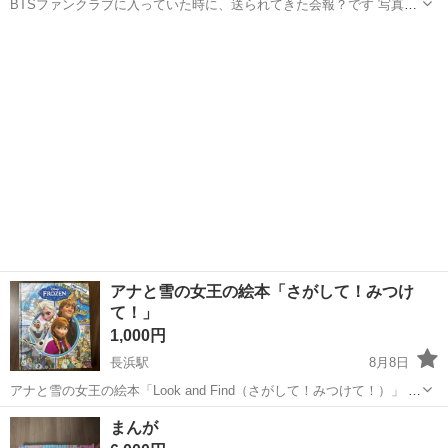
BTSファンクラブに入っていた時に、送られてきた会報？です 写真集
みたいな感じになっています 他、BTSグッツと、まとめて、お買い上
滋賀
野洲市
野洲駅
その他
BTS
げなら、お値引きします
アナと雪の女王の絵本「さがして！みつけ
て！」
1,000円
長浜駅
8月8日
アナと雪の女王の絵本「Look and Find（さがして！みつけて！）」 英
語の絵本です 絵本の中で指定されたアイテムやキャラクターを探し出
滋賀
長浜市
長浜駅
絵本
まんが
すゲームが楽しめる仕様になっています。