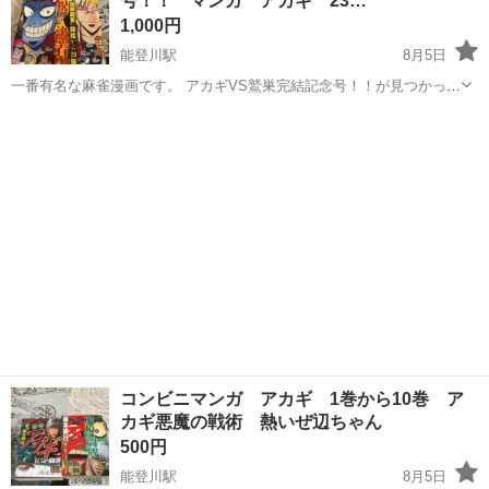
号！！ マンガ アカギ 23…
コンビニコミック
1,000円
能登川駅
8月5日
一番有名な麻雀漫画です。 アカギVS鷲巣完結記念号！！が見つかった
ので追加で出品します。付録のDVDが付いています。 23巻と24巻の汚
滋賀
東近江市
能登川駅
マンガ、コミック、アニメ
れが特に目立ちます。 別で出品しているコンビニマンガアカギと同時
アカギ
購入で値引きします...
コンビニマンガ アカギ 1巻から10巻 ア
カギ悪魔の戦術 熱いぜ辺ちゃん
500円
能登川駅
8月5日