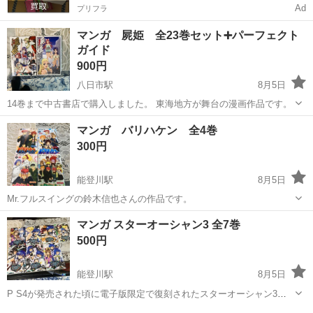
Ad
プリフラ
マンガ 屍姫 全23巻セット➕パーフェクト
ガイド
900円
八日市駅
8月5日
14巻まで中古書店で購入しました。 東海地方が舞台の漫画作品です。
滋賀
東近江市
八日市駅
マンガ、コミック、アニメ
マンガ バリハケン 全4巻
古本
300円
能登川駅
8月5日
Mr.フルスイングの鈴木信也さんの作品です。
滋賀
東近江市
能登川駅
マンガ、コミック、アニメ
マンガ スターオーシャン3 全7巻
500円
能登川駅
8月5日
P S4が発売された頃に電子版限定で復刻されたスターオーシャン3デ
ィレクターズカット版を原作ゲームとした漫画です。 スターオーシャ
滋賀
東近江市
能登川駅
マンガ、コミック、アニメ