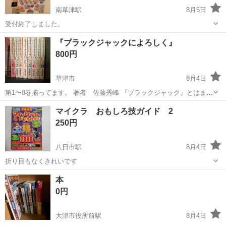
南草津駅
8月5日
受付終了しました。
滋賀
草津市
南草津駅
語学、辞書
モラモラ
『ブラックジャックによろしく』
800円
草津市
8月4日
第1〜8巻揃ってます。 著者 佐藤秀峰 『ブラックジャック』とはまた
違いますのでお間違えなく。 ✅必ずプロフをお読みください。
滋賀
草津市
本/CD/DVD
マイクラ おもしろ技ガイド 2
250円
八日市駅
8月4日
折り目もなくきれいです
滋賀
東近江市
八日市駅
ゲーム攻略本
マイクラ
本
0円
大津市役所前駅
8月4日