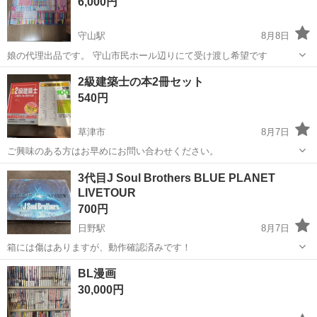
6,000円
守山駅
8月8日
娘の代理出品です。 守山市民ホール辺りにて受け渡し希望です
滋賀
守山市
守山駅
マンガ、コミック、アニメ
2級建築士の本2冊セット
540円
草津市
8月7日
ご興味のある方はお早めにお問い合わせください。
滋賀
草津市
語学、辞書
建築士
3代目J Soul Brothers BLUE PLANET
LIVETOUR
700円
日野駅
8月7日
箱には傷はありますが、動作確認済みです！
滋賀
蒲生郡
日野駅
DVD/ブルーレイ
BL漫画
30,000円