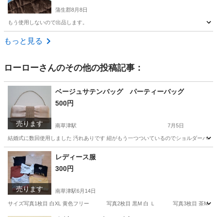
蒲生郡
8月8日
もう使用しないので出品します。
滋賀
蒲生郡
絵本
もっと見る
ローロー
さんのその他の投稿記事：
ベージュサテンバッグ パーティーバッグ
500円
売ります
南草津駅
7月5日
結婚式に数回使用しました 汚れありです 紐がもう一つついているのでショルダーバッグにも
滋賀
草津市
南草津駅
バッグ
結婚式
レディース服
300円
売ります
南草津駅
6月14日
サイズ写真1枚目 白XL 黄色フリー 写真2枚目 黒M 白 Ｌ 写真3枚目 