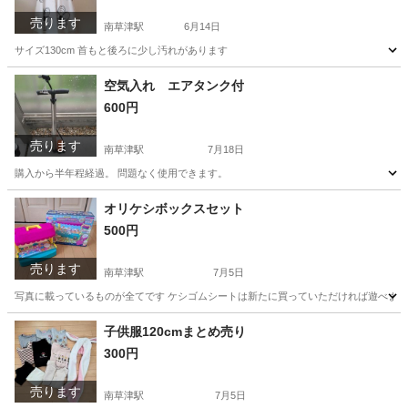
売ります
南草津駅
6月14日
サイズ130cm 首もと後ろに少し汚れがあります
滋賀
草津市
南草津駅
キッズ用品
キッズドレス
空気入れ エアタンク付
600円
売ります
南草津駅
7月18日
購入から半年程経過。 問題なく使用できます。
滋賀
草津市
南草津駅
その他
オリケシボックスセット
500円
売ります
南草津駅
7月5日
写真に載っているものが全てです ケシゴムシートは新たに買っていただければ遊べます
滋賀
草津市
南草津駅
おもちゃ
シート
子供服120cmまとめ売り
300円
売ります
南草津駅
7月5日