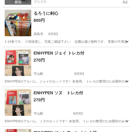
プリフラ
Ad
るろうに剣心
800円
高島市
8月9日
1-14巻です。 ※現状渡し、写真ご確認下さい 近隣お届け無料です。 実家の不用品
滋賀
高島市
マンガ、コミック、アニメ
実家
ENHYPEN ジェイ トレカ付
270円
守山駅
8月9日
ENHYPENのアルバム、ジェイのセットです✨ 未使用。 トレカの整理のため開封のみ
滋賀
守山市
守山駅
CD
ENHYPEN
ENHYPEN ソヌ トレカ付
270円
守山駅
8月9日
ENHYPENのアルバム、ソヌのセットです✨ 未使用。 トレカの整理のため開封のみし
滋賀
守山市
守山駅
CD
ENHYPEN