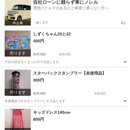
滋賀
草津市
南草津駅
服/ファッション
黄色
自社ローンに頼らず車にノレル
理想のクルマがあるけど審査に通らない方へ
（株）ICT
Ad
しずくちゃん20と22
400円
売ります
南草津駅
6月14日
子供が読まなくなったので出品します
滋賀
草津市
南草津駅
本/CD/DVD
しずくちゃん
スターバックスタンブラー【未使用品】
300円
売ります
南草津駅
6月14日
未使用品ですがタンブラーにキズあります
滋賀
草津市
南草津駅
家庭用品
タンブラー
キッズドレス140cm
800円