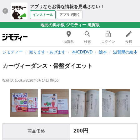
アプリならお得な情報を見逃さない！
インストール
アプリで開く
地元の掲示板 ジモティー 滋賀版
滋賀県
検索
ログイン
投稿
ジモティー
売ります・あげます
本/CD/DVD
絵本
滋賀県の絵本
カーヴィーダンス・骨盤ダイエット
投稿ID: 1oclkg
2026年6月14日 06:56
200円
商品価格