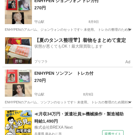
ENHYPEN ジョンウォン トレカ付
270円
守山駅
8月9日
ENHYPENのアルバム、ジョンウォンのセットです✨ 未使用。 トレカの整理のため開
滋賀
守山市
守山駅
CD
ENHYPEN
【夏のタンス整理👘】着物をまとめて査定
状態が悪くてもOK！最大限買取します
プリフラ
Ad
ENHYPEN ソンフン トレカ付
270円
守山駅
8月9日
ENHYPENのアルバム、ソンフンのセットです✨ 未使用。 トレカの整理のため開封の
滋賀
守山市
守山駅
CD
ENHYPEN
≪月収34万円・派遣社員≫機械操作・製造補助
時給1,490円
株式会社BREXA Next
兵庫県 南あわじ市
提携サイト