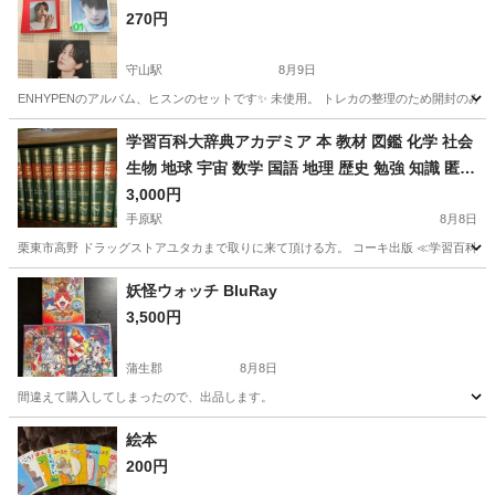
270円
守山駅
8月9日
ENHYPENのアルバム、ヒスンのセットです✨ 未使用。 トレカの整理のため開封のみ
滋賀
守山市
守山駅
CD
ENHYPEN
学習百科大辞典アカデミア 本 教材 図鑑 化学 社会
生物 地球 宇宙 数学 国語 地理 歴史 勉強 知識 匿名
配送 レトロ
3,000円
手原駅
8月8日
栗東市高野 ドラッグストアユタカまで取りに来て頂ける方。 コーキ出版 ≪学習百科大辞
滋賀
栗東市
手原駅
歴史、心理、教育
百科
妖怪ウォッチ BluRay
3,500円
蒲生郡
8月8日
間違えて購入してしまったので、出品します。
滋賀
蒲生郡
DVD/ブルーレイ
妖怪ウォッチ
絵本
200円