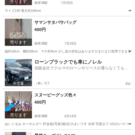
売ります
南草津駅
7月25日
サイズ140 着丈約104cm
滋賀
草津市
南草津駅
キッズ用品
キッズドレス
サマンサタバサバッグ
400円
売ります
南草津駅
7月29日
縦約18cm 横約28cm マチ約9cm 少し皮の劣化はありますがまだまだ使用できます
滋賀
草津市
南草津駅
バッグ
サマンサタバサ
ローンブラックでも車にノレル
信販会社でクルマのローンやリースが通らなくてもク
ルマをご利用いただけるサービスがあります！
（株）ICT
Ad
スヌーピーグッズ色々
400円
売ります
南草津駅
6月14日
ぬいぐるみ キーホルダー 貯金箱(写真3枚目)大きいです 水筒 写真立て USJのバケツ
滋賀
草津市
南草津駅
おもちゃ
マグカップ