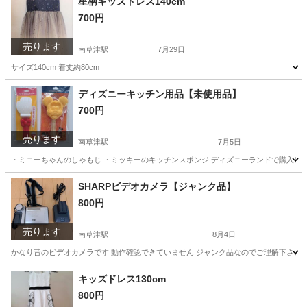
星柄キッズドレス140cm
700円
売ります
南草津駅
7月29日
サイズ140cm 着丈約80cm
滋賀
草津市
南草津駅
キッズ用品
キッズドレス
ディズニーキッチン用品【未使用品】
700円
売ります
南草津駅
7月5日
・ミニーちゃんのしゃもじ ・ミッキーのキッチンスポンジ ディズニーランドで購入し
滋賀
草津市
南草津駅
調理器具
用品
SHARPビデオカメラ【ジャンク品】
800円
売ります
南草津駅
8月4日
かなり昔のビデオカメラです 動作確認できていません ジャンク品なのでご理解下さい
滋賀
草津市
南草津駅
カメラ
キッズドレス130cm
800円