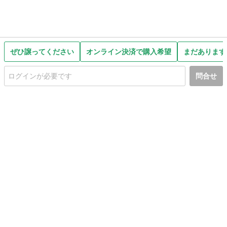
ぜひ譲ってください
オンライン決済で購入希望
まだあります
問合せ
初めての方へ
利用規約
プライバシーポリシー
プライバシー・ステートメント
健全化に資する運用方針
お問い合わせ
運営会社
サイトマップ
ご利用ガイド
フリーワードで探す
PC版で表示
都道府県選択