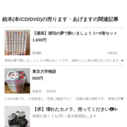
絵本(本/CD/DVD)の売ります・あげますの関連記事
【漫画】琥珀の夢で酔いましょう 1〜8巻セット
1,600円
野洲駅
8月9日
琥珀の夢で酔いましょう 1〜8巻のセットです。 経年により多少焼けがございます。(
滋賀
守山市
野洲駅
マンガ、コミック、アニメ
東京大学物語
800円
高島市
8月9日
1-19,21巻です。 ※現状渡し、写真ご確認下さい 近隣お届け無料です。 実家の
滋賀
高島市
本/CD/DVD
実家
【求】壊れたカメラ、売ってください📷✨
状態が悪くてもOK！最大限買取します