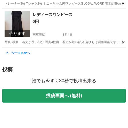
トレーナー3枚 Tシャツ2枚 ミニーちゃん黒ワンピースGLOBAL WORK 着丈約59㎝
滋賀
草津市
南草津駅
キッズ用品
レギンス
レディースワンピース
0円
売ります
南草津駅
8月4日
写真3枚目 着丈が長い部分 写真4枚目 着丈が短い部分 肩ひもは調整可能です。 他
滋賀
草津市
南草津駅
ワンピース
ページTOPへ
投稿
誰でも今すぐ30秒で投稿出来る
投稿画面へ (無料)