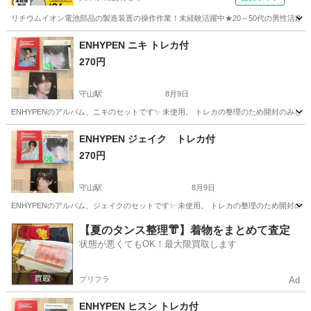
リチウムイオン電池部品の製造装置の操作作業！未経験活躍中★20～50代の男性活躍中
兵庫
南あわじ市
その他
ENHYPEN ニキ トレカ付
270円
守山駅
8月9日
ENHYPENのアルバム、ニキのセットです✨ 未使用。 トレカの整理のため開封のみし
滋賀
守山市
守山駅
CD
ENHYPEN
ENHYPEN ジェイク トレカ付
270円
守山駅
8月9日
ENHYPENのアルバム、ジェイクのセットです✨ 未使用。 トレカの整理のため開封の
滋賀
守山市
守山駅
CD
ENHYPEN
【夏のタンス整理👘】着物をまとめて査定
状態が悪くてもOK！最大限買取します
プリフラ
Ad
ENHYPEN ヒスン トレカ付