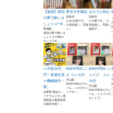
【漫画】琥珀
東京大学物語
るろうに剣心
高島市
高島市
の夢で酔いま
1-19,21巻です。
1-14巻です。 ※
しょう 1〜8...
※現状渡し、写真
現状渡し、写真ご
野洲駅
ご...
確認下...
琥珀の夢で酔いま
しょう 1〜8巻の
セットです...
≪月収34万
ENHYPEN ニ
ENHYPEN ジ
円・派遣社員
キ トレカ付
ェイク トレ
守山駅
≫機械操作・
カ付
ENHYPENのアル
守山駅
製...
バム、ニキのセッ
ENHYPENのアル
兵庫県 南あわ...
トです✨...
バム、ジェイクの
リチウムイオン電
セットで...
池部品の製造装置
の操作作業！...