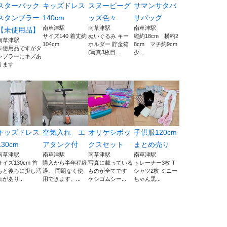
スターバック
キッズドレス
スヌーピーグ
サマンサタバ
スタンブラー
140cm
ッズ色々
サバッグ
南草津駅
南草津駅
南草津駅
【未使用品】
サイズ140 着丈約
ぬいぐるみ キー
縦約18cm 横約2
南草津駅
104cm
ホルダー 貯金箱
8cm マチ約9cm
未使用品ですがタ
(写真3枚目...
少...
ンブラーにキズあ
ります
キッズドレス
空気入れ エ
オリケシボッ
子供服120cm
130cm
アタンク付
クスセット
まとめ売り
南草津駅
南草津駅
南草津駅
南草津駅
サイズ130cm 首
購入から半年程経
写真に載っている
トレーナー3枚 T
もと後ろに少し汚
過。 問題なく使
ものが全てです
シャツ2枚 ミニー
れがあり...
用できます。...
ケシゴムシー...
ちゃん黒...