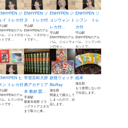
ENHYPEN ジ
ENHYPEN ソ
ENHYPEN ジ
ENHYPEN ソ
ェイ トレカ付
ヌ トレカ付
ョンウォン ト
ンフン トレ
守山駅
守山駅
レカ付...
カ付
ENHYPENのアル
ENHYPENのアル
守山駅
守山駅
バム、ジェイのセ
バム、ソヌのセッ
ENHYPENのアル
ENHYPENのアル
ットです...
トです✨...
バム、ジョンウォ
バム、ソンフンの
ンのセッ...
セットで...
ENHYPEN ヒ
学習百科大辞
妖怪ウォッチ
絵本
蒲生郡
スン トレカ付
典アカデミア
BluRay
もう使用しないの
守山駅
蒲生郡
本 教材 図...
で出品します。
ENHYPENのアル
間違えて購入して
手原駅
バム、ヒスンのセ
しまったので、出
栗東市高野 ドラ
ットです...
品します。
ッグストアユタカ
まで取りに来...