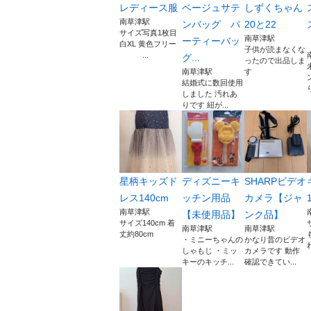
レディース服
ベージュサテ
しずくちゃん
南草津駅
ンバッグ パ
20と22
サイズ写真1枚目
南草津駅
ーティーバッ
白XL 黄色フリー
子供が読まなくな
...
グ...
ったので出品しま
南草津駅
す
結婚式に数回使用
しました 汚れあ
りです 紐が...
星柄キッズド
ディズニーキ
SHARPビデオ
レス140cm
ッチン用品
カメラ【ジャ
南草津駅
【未使用品】
ンク品】
サイズ140cm 着
南草津駅
南草津駅
丈約80cm
・ミニーちゃんの
かなり昔のビデオ
しゃもじ ・ミッ
カメラです 動作
キーのキッチ...
確認できてい...