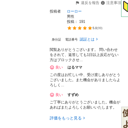
違反を報告
注意事項
投稿者
ローロー
男性
投稿： 
191
5.0
(
99
)
認証とは
身分証
電話番号
閲覧ありがとうございます。 問い合わせ
をされて、返答しても1日以上反応がない
方はブロックさせ...
良い
はるママ
この度はお忙しい中、受け渡しありがとう
ございました。また機会がありましたらよ
ろしく...
良い
すずめ
ご丁寧にありがとうございました。機会が
あればまたよろしくお願いいたします。
評価をもっと見る