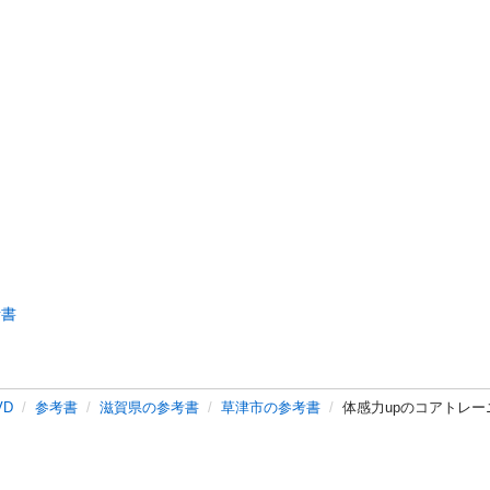
考書
VD
参考書
滋賀県の参考書
草津市の参考書
体感力upのコアトレー