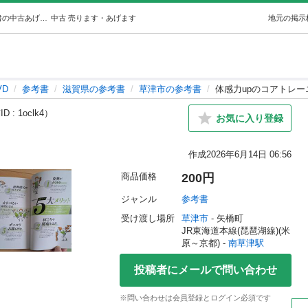
体感力upのコアトレーニング (ローロー) 南草津の参考書の中古あげます・譲ります｜ジモティーで不用品の処分
中古
売ります・あげます
地元の掲示
VD
参考書
滋賀県の参考書
草津市の参考書
体感力upのコアトレー
D : 1oclk4）
お気に入り登録
作成
2026年6月14日 06:56
商品価格
200円
ジャンル
参考書
受け渡し場所
草津市
 - 矢橋町
JR東海道本線(琵琶湖線)(米
原～京都) - 
南草津駅
投稿者にメールで問い合わせ
※問い合わせは会員登録とログイン必須です