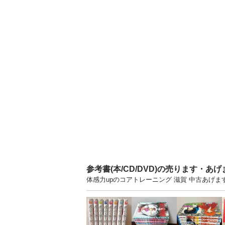
参考書(本/CD/DVD)の売ります・あ
体感力upのコアトレーニング 滋賀 中古あげ