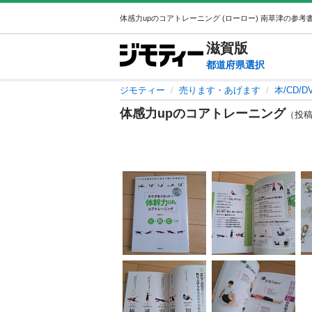
滋賀
版
都道府県選択
ジモティー
売ります・あげます
本/CD/D
体感力upのコアトレーニング
（投稿I