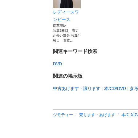
レディースワ
ンピース
南草津駅
写真3枚目 着丈
が長い部分 写真4
枚目 着丈...
関連キーワード検索
DVD
関連の掲示板
中古あげます・譲ります
本/CD/DVD
参
ジモティー
売ります・あげます
本/CD/D