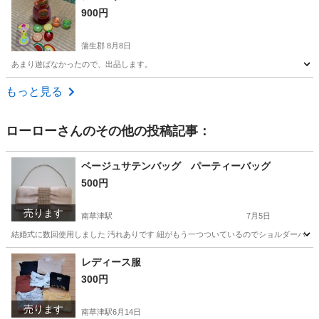
900円
蒲生郡
8月8日
あまり遊ばなかったので、出品します。
滋賀
蒲生郡
おもちゃ
ジューサー
もっと見る
ローロー
さんのその他の投稿記事：
ベージュサテンバッグ パーティーバッグ
500円
売ります
南草津駅
7月5日
結婚式に数回使用しました 汚れありです 紐がもう一つついているのでショルダーバッグにも
滋賀
草津市
南草津駅
バッグ
結婚式
レディース服
300円
売ります
南草津駅
6月14日