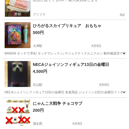
プリフラ
Ad
ひろがるスカイプリキュア おもちゃ
500円
大津駅
8月8日
BANDAI タッチで浄化! タッチでレッスン♪マジェスティクルニクルン 動作確認済で
滋賀
大津市
大津駅
おもちゃ
プリキュア
NECAジェイソンフィギュア13日の金曜日
4,500円
石山駅
8月8日
NECAジェイソンフィギュア13日の金曜日 未使用品 ジェイソン13日の金曜日フィギ
滋賀
大津市
石山駅
フィギュア
にゃんこ大戦争 チョコサプ
200円
蒲生郡
8月8日