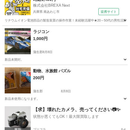
株式会社BREXA Next
兵庫県 南あわじ市
提携サイト
リチウムイオン電池部品の製造装置の操作作業！未経験活躍中★20～50代の男性活躍中
兵庫
南あわじ市
その他
ラジコン
1,000円
蒲生郡
8月8日
新品未開封。
滋賀
蒲生郡
ラジコン
新品
動物、水族館 パズル
200円
蒲生郡
8月8日
新品未使用になります。
滋賀
蒲生郡
おもちゃ
水族館
【求】壊れたカメラ、売ってください📷✨
状態が悪くてもOK！最大限買取します
プリフラ
Ad