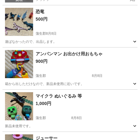
恐竜
500円
蒲生郡
8月8日
遊ばなかったので、出品します。
滋賀
蒲生郡
おもちゃ
恐竜
アンパンマン お出かけ用おもちゃ
900円
蒲生郡
8月8日
箱から出しただけなので、新品未使用に近いです。
滋賀
蒲生郡
おもちゃ
アンパンマン
マイクラ ぬいぐるみ 等
1,000円
蒲生郡
8月8日
新品未使用です。
滋賀
蒲生郡
おもちゃ
マイクラ
ジューサー