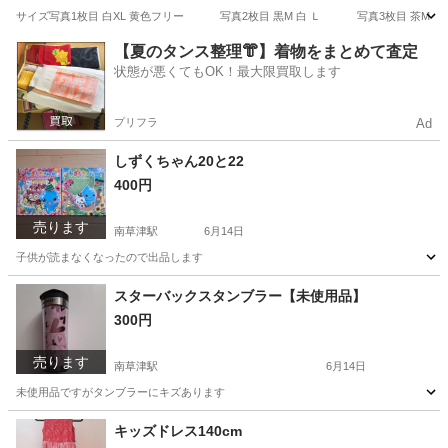
サイズ写真1枚目 白XL 黄色フリー 写真2枚目 黒M 白 Ｌ 写真3枚目 
滋賀
草津市
南草津駅
服/ファッション
黄色
【夏のタンス整理👘】着物をまとめて査定
状態が悪くてもOK！最大限買取します
プリフラ
Ad
しずくちゃん20と22
400円
売ります
南草津駅
6月14日
子供が読まなくなったので出品します
滋賀
草津市
南草津駅
本/CD/DVD
しずくちゃん
スターバックスタンブラー【未使用品】
300円
売ります
南草津駅
6月14日
未使用品ですがタンブラーにキズあります
滋賀
草津市
南草津駅
家庭用品
タンブラー
キッズドレス140cm