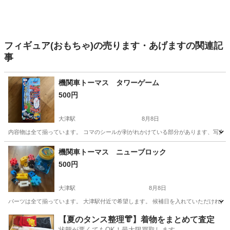
フィギュア(おもちゃ)の売ります・あげますの関連記
事
機関車トーマス タワーゲーム
500円
大津駅
8月8日
内容物は全て揃っています。 コマのシールが剥がれかけている部分があります、写真確認
滋賀
大津市
大津駅
おもちゃ
機関車トーマス
機関車トーマス ニューブロック
500円
大津駅
8月8日
パーツは全て揃っています。 大津駅付近で希望します。 候補日を入れていただければ返
滋賀
大津市
大津駅
おもちゃ
機関車トーマス
【夏のタンス整理👘】着物をまとめて査定
状態が悪くてもOK！最大限買取します