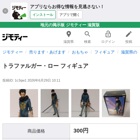
アプリならお得な情報を見逃さない！
インストール
アプリで開く
地元の掲示板 ジモティー 滋賀版
滋賀県
検索
ログイン
投稿
ジモティー
売ります・あげます
おもちゃ
フィギュア
滋賀県の
トラファルガー・ロー フィギュア
投稿ID: 1c3qw1
2026年6月29日 10:11
300円
商品価格