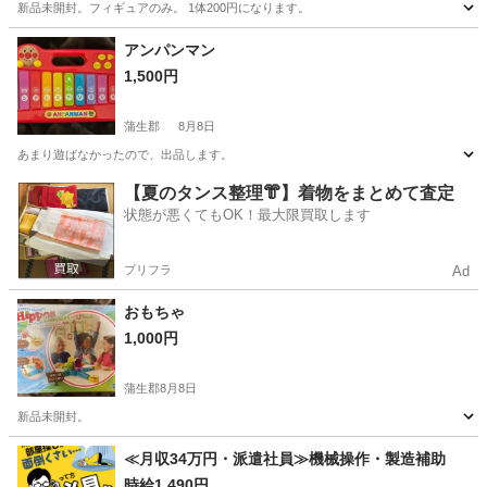
新品未開封。フィギュアのみ。 1体200円になります。
滋賀
蒲生郡
フィギュア
ネコ
アンパンマン
1,500円
蒲生郡
8月8日
あまり遊ばなかったので、出品します。
滋賀
蒲生郡
おもちゃ
アンパンマン
【夏のタンス整理👘】着物をまとめて査定
状態が悪くてもOK！最大限買取します
プリフラ
Ad
おもちゃ
1,000円
蒲生郡
8月8日
新品未開封。
滋賀
蒲生郡
おもちゃ
新品
≪月収34万円・派遣社員≫機械操作・製造補助
時給1,490円