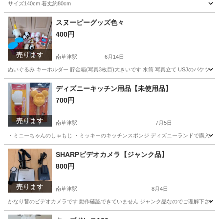
サイズ140cm 着丈約80cm
滋賀
草津市
南草津駅
キッズ用品
キッズドレス
スヌーピーグッズ色々
400円
売ります
南草津駅
6月14日
ぬいぐるみ キーホルダー 貯金箱(写真3枚目)大きいです 水筒 写真立て USJのバケツ
滋賀
草津市
南草津駅
おもちゃ
マグカップ
ディズニーキッチン用品【未使用品】
700円
売ります
南草津駅
7月5日
・ミニーちゃんのしゃもじ ・ミッキーのキッチンスポンジ ディズニーランドで購入し
滋賀
草津市
南草津駅
調理器具
用品
SHARPビデオカメラ【ジャンク品】
800円
売ります
南草津駅
8月4日
かなり昔のビデオカメラです 動作確認できていません ジャンク品なのでご理解下さい
滋賀
草津市
南草津駅
カメラ