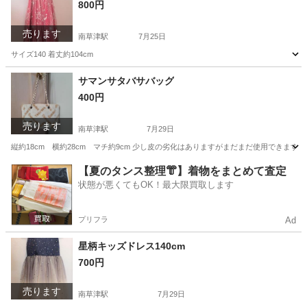
800円
売ります
南草津駅
7月25日
サイズ140 着丈約104cm
滋賀
草津市
南草津駅
キッズ用品
キッズドレス
サマンサタバサバッグ
400円
売ります
南草津駅
7月29日
縦約18cm 横約28cm マチ約9cm 少し皮の劣化はありますがまだまだ使用できます
滋賀
草津市
南草津駅
バッグ
サマンサタバサ
【夏のタンス整理👘】着物をまとめて査定
状態が悪くてもOK！最大限買取します
プリフラ
Ad
星柄キッズドレス140cm
700円
売ります
南草津駅
7月29日