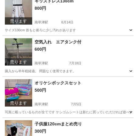
キッズドレス130cm
800円
売ります
南草津駅
6月14日
サイズ130cm 首もと後ろに少し汚れがあります
滋賀
草津市
南草津駅
キッズ用品
キッズドレス
空気入れ エアタンク付
600円
売ります
南草津駅
7月18日
購入から半年程経過。 問題なく使用できます。
滋賀
草津市
南草津駅
その他
オリケシボックスセット
500円
売ります
南草津駅
7月5日
写真に載っているものが全てです ケシゴムシートは新たに買っていただければ遊べます
滋賀
草津市
南草津駅
おもちゃ
シート
子供服120cmまとめ売り
300円