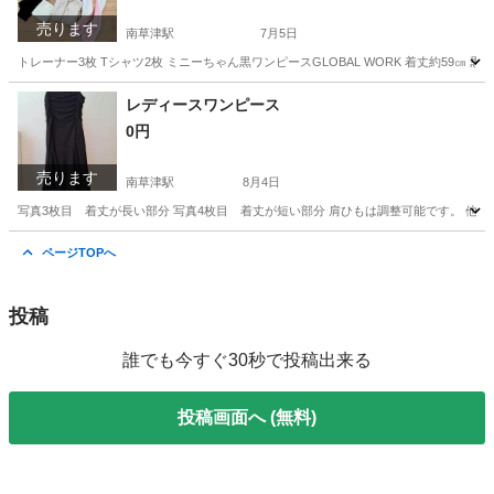
売ります
南草津駅
7月5日
トレーナー3枚 Tシャツ2枚 ミニーちゃん黒ワンピースGLOBAL WORK 着丈約59㎝
滋賀
草津市
南草津駅
キッズ用品
レギンス
レディースワンピース
0円
売ります
南草津駅
8月4日
写真3枚目 着丈が長い部分 写真4枚目 着丈が短い部分 肩ひもは調整可能です。 他
滋賀
草津市
南草津駅
ワンピース
ページTOPへ
投稿
誰でも今すぐ30秒で投稿出来る
投稿画面へ (無料)