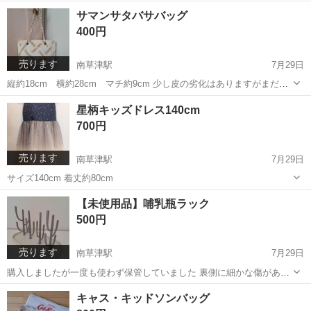
滋賀
草津市
南草津駅
ワンピース
ありません
サマンサタバサバッグ
400円
売ります
南草津駅
7月29日
縦約18cm 横約28cm マチ約9cm 少し皮の劣化はありますがまだま
だ使用できます
滋賀
草津市
南草津駅
バッグ
サマンサタバサ
星柄キッズドレス140cm
700円
売ります
南草津駅
7月29日
サイズ140cm 着丈約80cm
滋賀
草津市
南草津駅
キッズ用品
キッズドレス
【未使用品】哺乳瓶ラック
500円
売ります
南草津駅
7月29日
購入しましたが一度も使わず保管していました 裏側に細かな傷があり
ます
滋賀
草津市
南草津駅
ベビー用品
哺乳瓶
キャス・キッドソンバッグ