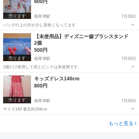
800円
売ります
南草津駅
7月29日
バッグの上の方が少し茶色くなってます
滋賀
草津市
南草津駅
バッグ
【未使用品】ディズニー歯ブラシスタンド
2個
500円
売ります
南草津駅
7月26日
2個だけ使用して赤とピンクは未使用です。
滋賀
草津市
南草津駅
フィギュア
歯ブラシ
キッズドレス140cm
800円
売ります
南草津駅
7月26日
サイズ140 着丈約104cm
滋賀
草津市
南草津駅
キッズ用品
キッズドレス
もっと見る