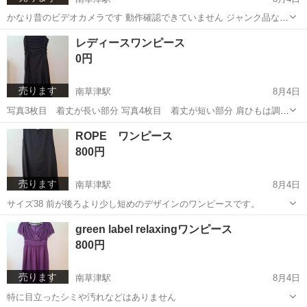
かなり昔のビデオカメラです 動作確認できていません ジャンク品なの
でご理解下さい
滋賀
草津市
南草津駅
カメラ
ビデオカメラ
レディースワンピース
0円
売ります
南草津駅
8月4日
写真3枚目 着丈が長い部分 写真4枚目 着丈が短い部分 肩ひもは調整
可能です。 他に出品しているもの(有料)とお取引していただける方に
滋賀
草津市
南草津駅
ワンピース
ROPE ワンピース
お譲りします。
800円
売ります
南草津駅
8月4日
サイズ38 前が後ろより少し短めのデザインのワンピースです。
滋賀
草津市
南草津駅
ワンピース
green label relaxingワンピース
800円
売ります
南草津駅
8月4日
特に目立ったシミや汚れなどはありません