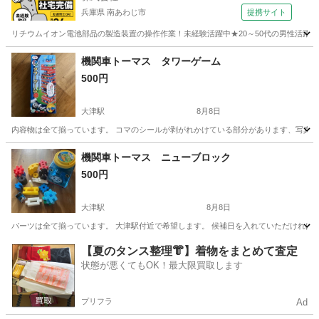
兵庫県 南あわじ市
提携サイト
リチウムイオン電池部品の製造装置の操作作業！未経験活躍中★20～50代の男性活躍中
兵庫
南あわじ市
その他
機関車トーマス タワーゲーム
500円
大津駅
8月8日
内容物は全て揃っています。 コマのシールが剥がれかけている部分があります、写真確認
滋賀
大津市
大津駅
おもちゃ
機関車トーマス
機関車トーマス ニューブロック
500円
大津駅
8月8日
パーツは全て揃っています。 大津駅付近で希望します。 候補日を入れていただければ返
滋賀
大津市
大津駅
おもちゃ
機関車トーマス
【夏のタンス整理👘】着物をまとめて査定
状態が悪くてもOK！最大限買取します
プリフラ
Ad