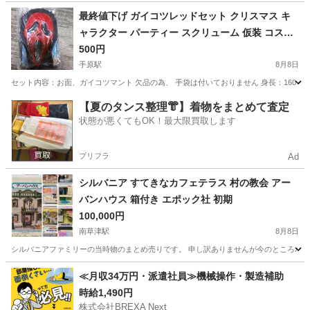
滋賀
蒲生郡
カードゲーム
ポケモンカードゲーム
最終値下げ ガイコツレッドセット クリスマス キ
ャラクター パーティー スクリューム 仮装 コスプ
レ 新品未使用 ハロウィン メンズ
500円
手原駅
8月8日
セット内容：お面、ガイコツマント 欠品の為、 手袋は付いておりません 身長：160～1
滋賀
栗東市
手原駅
パーティグッズ
ハロウィン
【夏のタンス整理👘】着物をまとめて査定
状態が悪くてもOK！最大限買取します
プリフラ
Ad
シルバニア すてきなカフェテラス 村の教会 アー
バンハウス 箱付き エポック社 初期
100,000円
南草津駅
8月8日
シルバニアファミリーの当時物のまとめ売りです。 申し訳ありませんが今のところバラ
滋賀
草津市
南草津駅
おもちゃ
≪月収34万円・派遣社員≫機械操作・製造補助
時給1,490円
株式会社BREXA Next