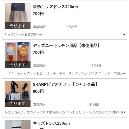
滋賀
草津市
南草津駅
バッグ
サマンサタバサ
星柄キッズドレス140cm
700円
売ります
南草津駅
7月29日
サイズ140cm 着丈約80cm
滋賀
草津市
南草津駅
キッズ用品
キッズドレス
ディズニーキッチン用品【未使用品】
700円
売ります
南草津駅
7月5日
・ミニーちゃんのしゃもじ ・ミッキーのキッチンスポンジ ディズニーランドで購入し
滋賀
草津市
南草津駅
調理器具
用品
SHARPビデオカメラ【ジャンク品】
800円
売ります
南草津駅
8月4日
かなり昔のビデオカメラです 動作確認できていません ジャンク品なのでご理解下さい
滋賀
草津市
南草津駅
カメラ
キッズドレス130cm