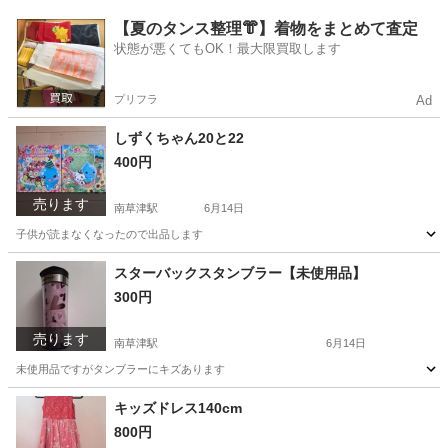
滋賀
草津市
南草津駅
バッグ
結婚式
【夏のタンス整理👘】着物をまとめて査定
状態が悪くてもOK！最大限買取します
プリフラ
Ad
しずくちゃん20と22
400円
売ります
南草津駅
6月14日
子供が読まなくなったので出品します
滋賀
草津市
南草津駅
本/CD/DVD
しずくちゃん
スターバックスタンブラー【未使用品】
300円
売ります
南草津駅
6月14日
未使用品ですがタンブラーにキズあります
滋賀
草津市
南草津駅
家庭用品
タンブラー
キッズドレス140cm
800円