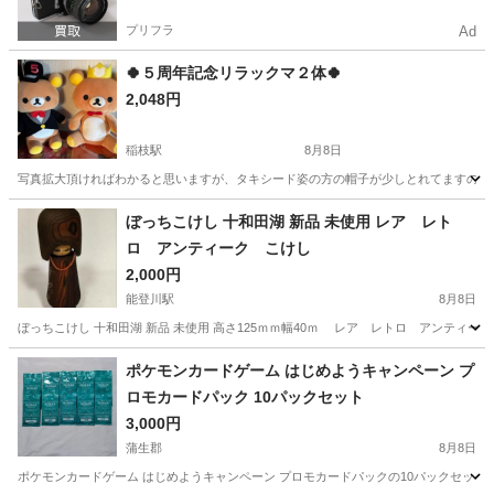
プリフラ
Ad
🍀５周年記念リラックマ２体🍀
2,048円
稲枝駅
8月8日
写真拡大頂ければわかると思いますが、タキシード姿の方の帽子が少しとれてますので、
滋賀
彦根市
稲枝駅
おもちゃ
リラックマ
ぼっちこけし 十和田湖 新品 未使用 レア レト
ロ アンティーク こけし
2,000円
能登川駅
8月8日
ぼっちこけし 十和田湖 新品 未使用 高さ125ｍｍ幅40ｍ レア レトロ アンテ
滋賀
東近江市
能登川駅
フィギュア
こけし
ポケモンカードゲーム はじめようキャンペーン プ
ロモカードパック 10パックセット
3,000円
蒲生郡
8月8日
ポケモンカードゲーム はじめようキャンペーン プロモカードパックの10パックセットで