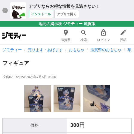
アプリならお得な情報を見逃さない！
インストール
アプリで開く
地元の掲示板 ジモティー 滋賀版
滋賀県
検索
ログイン
投稿
ジモティー
売ります・あげます
おもちゃ
滋賀県のおもちゃ
草
フィギュア
投稿ID: 1hq2zw
2026年7月5日 06:56
300円
価格