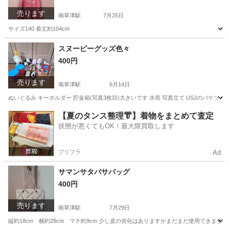
売ります
南草津駅
7月25日
サイズ140 着丈約104cm
滋賀
草津市
南草津駅
キッズ用品
キッズドレス
スヌーピーグッズ色々
400円
売ります
南草津駅
6月14日
ぬいぐるみ キーホルダー 貯金箱(写真3枚目)大きいです 水筒 写真立て USJのバケツ
滋賀
草津市
南草津駅
おもちゃ
マグカップ
【夏のタンス整理👘】着物をまとめて査定
状態が悪くてもOK！最大限買取します
プリフラ
Ad
サマンサタバサバッグ
400円
売ります
南草津駅
7月29日
縦約18cm 横約28cm マチ約9cm 少し皮の劣化はありますがまだまだ使用できます