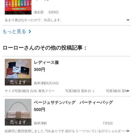
蒲生郡
8月8日
あまり遊ばなかったので、出品します。
滋賀
蒲生郡
おもちゃ
アンパンマン
もっと見る
ローロー
さんのその他の投稿記事：
レディース服
300円
売ります
南草津駅
6月14日
サイズ写真1枚目 白XL 黄色フリー 写真2枚目 黒M 白 Ｌ 写真3枚目 
滋賀
草津市
南草津駅
服/ファッション
黄色
ベージュサテンバッグ パーティーバッグ
500円
売ります
南草津駅
7月5日
結婚式に数回使用しました 汚れありです 紐がもう一つついているのでショルダーバッグにも