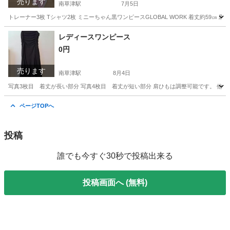
売ります
南草津駅
7月5日
トレーナー3枚 Tシャツ2枚 ミニーちゃん黒ワンピースGLOBAL WORK 着丈約59㎝
滋賀
草津市
南草津駅
キッズ用品
レギンス
レディースワンピース
0円
売ります
南草津駅
8月4日
写真3枚目 着丈が長い部分 写真4枚目 着丈が短い部分 肩ひもは調整可能です。 他
滋賀
草津市
南草津駅
ワンピース
ページTOPへ
投稿
誰でも今すぐ30秒で投稿出来る
投稿画面へ (無料)