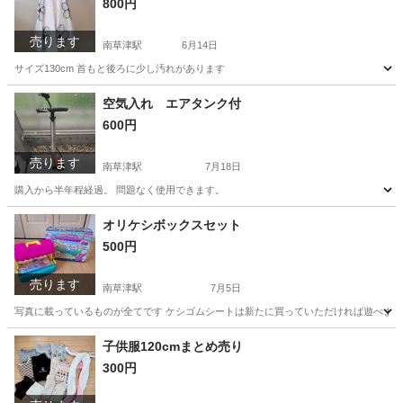
800円
売ります
南草津駅
6月14日
サイズ130cm 首もと後ろに少し汚れがあります
滋賀
草津市
南草津駅
キッズ用品
キッズドレス
空気入れ エアタンク付
600円
売ります
南草津駅
7月18日
購入から半年程経過。 問題なく使用できます。
滋賀
草津市
南草津駅
その他
オリケシボックスセット
500円
売ります
南草津駅
7月5日
写真に載っているものが全てです ケシゴムシートは新たに買っていただければ遊べます
滋賀
草津市
南草津駅
おもちゃ
シート
子供服120cmまとめ売り
300円