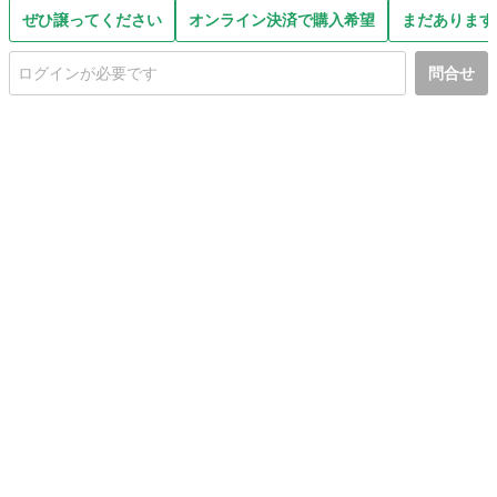
ぜひ譲ってください
オンライン決済で購入希望
まだあります
問合せ
初めての方へ
利用規約
プライバシーポリシー
プライバシー・ステートメント
健全化に資する運用方針
お問い合わせ
運営会社
サイトマップ
ご利用ガイド
フリーワードで探す
PC版で表示
都道府県選択
特定商取引法の表示
利用者情報の外部送信について
© 2011-
2026
Jmty, Inc.