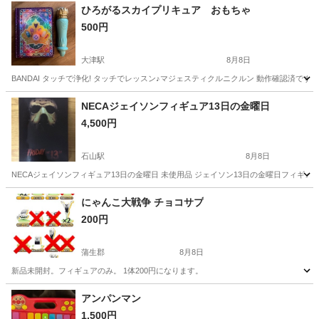
ひろがるスカイプリキュア おもちゃ
500円
大津駅
8月8日
BANDAI タッチで浄化! タッチでレッスン♪マジェスティクルニクルン 動作確認済で
滋賀
大津市
大津駅
おもちゃ
プリキュア
NECAジェイソンフィギュア13日の金曜日
4,500円
石山駅
8月8日
NECAジェイソンフィギュア13日の金曜日 未使用品 ジェイソン13日の金曜日フィギ
滋賀
大津市
石山駅
フィギュア
にゃんこ大戦争 チョコサプ
200円
蒲生郡
8月8日
新品未開封。フィギュアのみ。 1体200円になります。
滋賀
蒲生郡
フィギュア
ネコ
アンパンマン
1,500円