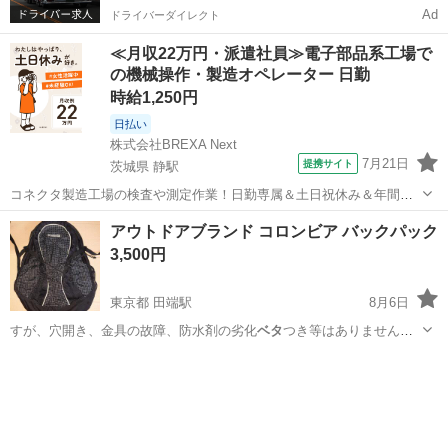
Ad
ドライバーダイレクト
≪月収22万円・派遣社員≫電子部品系工場で
の機械操作・製造オペレーター 日勤
時給1,250円
日払い
株式会社BREXA Next
7月21日
提携サイト
茨城県 静駅
コネクタ製造工場の検査や測定作業！日勤専属＆土日祝休み＆年間休
日128日★クリーンルーム内作業★マイカー通勤OK＆無料駐車場あり
茨城
常陸大宮市
静駅
その他
アウトドアブランド コロンビア バックパック
★就業先食堂利用可！日払い制度あり！《茨城県常陸大宮市》 人気の
3,500円
工場のお仕事 ◇コネクタ製造工...
東京都 田端駅
8月6日
すが、穴開き、金具の故障、防水剤の劣化
ベタ
つき等はありません。
受け渡しは田端…
東京
北区
田端駅
バッグ