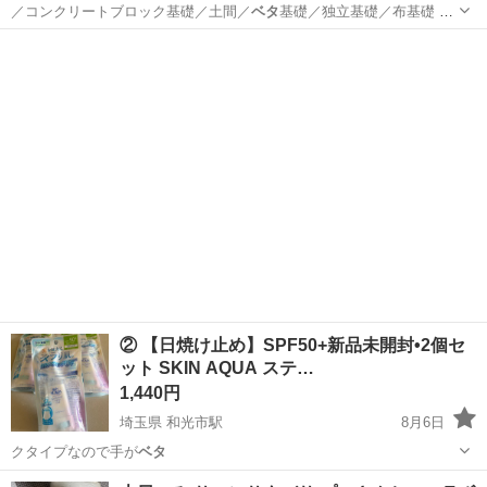
／コンクリートブロック基礎／土間／
ベタ
基礎／独立基礎／布基礎 等
対応可 ・…
東京
江東区
その他
ハウス
② 【日焼け止め】SPF50+新品未開封•2個セ
ット SKIN AQUA ステ…
1,440円
埼玉県 和光市駅
8月6日
クタイプなので手が
ベタ
埼玉
和光市
和光市駅
スキンケア
日焼け止め