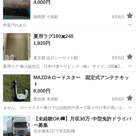
4,000円
静岡県 寸座駅
8月6日
外装汚れあり
静岡
浜松市
寸座駅
家庭用品
ベタ
夏用ラグ180✖️240
1,920円
東京都 品川シーサイド駅
8月6日
夏用ラグ 輸入販売元：日本
ベタ
ーリビング（株） サイズ：180✖️2…
東京
品川区
品川シーサイド駅
カーペット/マット/ラグ
MAZDAロードスター 固定式アンテナキッ
ト
8,000円
愛知県 木田駅
8月6日
ません。 ロードスター乗りでは比較的
ベタ
ーで取り付け率の高いもの
になります。 …
愛知
津島市
木田駅
カーオーディオ
リアスポイラー
【未経験OK🚚】月収30万↑中型免許ドライバ
ー募集
完全週休2日で安定転職