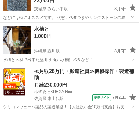
23,000円
茨城県 みらい平駅
8月5日
などには特にオススメです。 状態：
ベタ
つきやリングストーンの取れ
もなく、全体…
茨城
つくばみらい市
みらい平駅
バッグ
アンテプリマ
水槽と
1,000円
沖縄県 壺川駅
8月5日
水槽と木材で出来た壁掛け 丸い水槽に
ベタ
など！
沖縄
那覇市
壺川駅
その他
≪月収28万円・派遣社員≫機械操作・製造補
助
月給230,000円
株式会社BREXA Next
7月21日
提携サイト
佐賀県 東山代駅
シリコンウェーハ製品の製造業務！【入社祝い金10万円支給】お友達
やカップルとの応募OK◎年間休日129日＆休出なしでプライベート充
佐賀
伊万里市
東山代駅
その他
実♪業務はクリーンルームで快適作業◎自社正社員登用制度あり★1食
300円～の格安食堂あり！《佐...