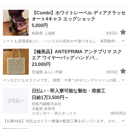
【Combi】ホワイトレーベル ディアクラッセ
オート4キャス エッグショック
5,000円
鳥取県 上道駅
8月5日
シートも清潔感あり）・ハンドルの劣化や
ベタ
つきなし・各部動作良
好 ■おすすめポ…
鳥取
境港市
上道駅
ベビー用品
ポイント
【極美品】ANTEPRIMA アンテプリマ スク
エア ワイヤーバッグ ハンドバ…
23,000円
茨城県 みらい平駅
8月5日
ーンなどにもオススメです。 状態：
ベタ
つきやリングストーンの取れ
もなく、全体…
茨城
つくばみらい市
みらい平駅
バッグ
アンテプリマ
日払い・即入寮可能な製缶・溶接工
日給1万3,500円～
特殊汽罐株式会社
大阪府 吹田市
スポンサー：求人ボックス
08月05日
【仕事内容】当社はボイラー整備や配管工事を行っています。その中
で必要な配管やボイラーの製缶作業(溶接・切断・架台等の製作)業務に
アルバイト・パート