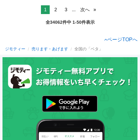
1
2
3
...
次へ
全34062件中 1-50件表示
ページTOPへ
ジモティー
売ります・あげます
全国の「ベタ」