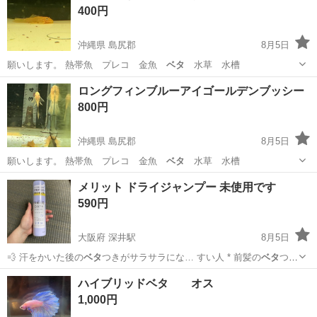
400円
沖縄県 島尻郡
8月5日
願いします。 熱帯魚 プレコ 金魚
ベタ
水草 水槽
沖縄
島尻郡
その他
ブルーアイゴールデンブッシー
ロングフィンブルーアイゴールデンブッシー
800円
沖縄県 島尻郡
8月5日
願いします。 熱帯魚 プレコ 金魚
ベタ
水草 水槽
沖縄
島尻郡
その他
メリット ドライジャンプー 未使用です
590円
大阪府 深井駅
8月5日
💨 汗をかいた後の
ベタ
つきがサラサラにな… すい人 * 前髪の
ベタ
つき
が気になる人 …
大阪
堺市
深井駅
ヘアケア
ハイブリッドベタ オス
1,000円