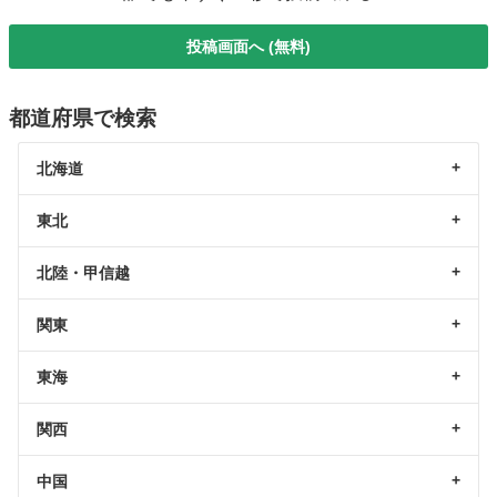
投稿画面へ (無料)
都道府県で検索
北海道
東北
北陸・甲信越
関東
東海
関西
中国