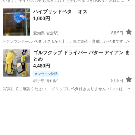
います。手すりの部分も拭き上げても少し
ベタ
つきがあり、木目にキ
ズや擦れもかなりご…
大阪
摂津市
摂津駅
椅子
ハイブリッドベタ オス
1,000円
愛知県 岩倉駅
8月5日
×クラウンテール
ベタ
オス 5か月】 … 切に繁殖・育成した
ベタ
です。
【詳細】…
愛知
名古屋市
岩倉駅
その他
ベタ
ゴルフクラブ ドライバー パター アイアン ま
とめ
4,480円
オンライン決済
岩手県 青山駅
8月5日
写真にてご確認ください。 グリップに
ベタ
付きありません バックは使
用感がありま…
岩手
盛岡市
青山駅
ゴルフ