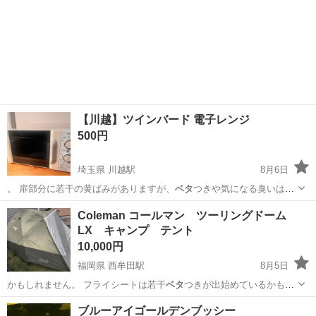
【川越】ツインバード 電子レンジ
500円
埼玉県 川越駅
8月6日
。 扉部分に若干の黄ばみがありますが、
ベタ
つきや気になる臭いはほ
とんどありません…
埼玉
川越市
川越駅
キッチン家電
Coleman コールマン ツーリングドーム
LX キャンプ テント
10,000円
福岡県 西牟田駅
8月5日
かもしれません。 フライシートは若干
ベタ
つきが出始めているかもし
れません。 設…
福岡
八女郡
西牟田駅
その他
ブルーアイゴールデンブッシー