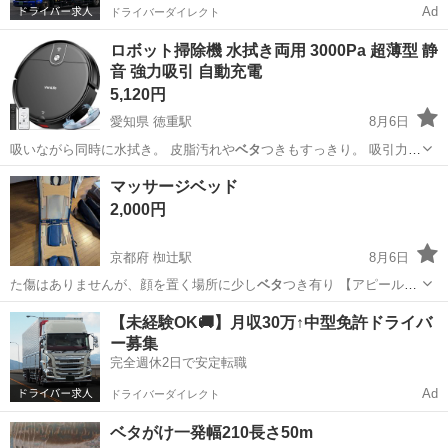
Ad
ドライバーダイレクト
ロボット掃除機 水拭き両用 3000Pa 超薄型 静
音 強力吸引 自動充電
5,120円
愛知県 徳重駅
8月6日
吸いながら同時に水拭き。 皮脂汚れや
ベタ
つきもすっきり。 吸引力・
出水量はそ…
愛知
名古屋市
徳重駅
生活家電
ロボット掃除機
マッサージベッド
2,000円
京都府 椥辻駅
8月6日
た傷はありませんが、顔を置く場所に少し
ベタ
つき有り 【アピールポ
イント】数回使用…
京都
京都市
椥辻駅
フィットネス、トレーニング
【未経験OK🚚】月収30万↑中型免許ドライバ
ー募集
場所
完全週休2日で安定転職
Ad
ドライバーダイレクト
ベタがけ一発幅210長さ50m