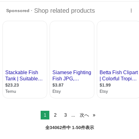
対応可 …
静岡
沼津市
舞阪駅
その他
プレハブ
1
2
3
...
次へ
全34062件中 1-50件表示