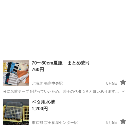
70〜80cm夏服 まとめ売り
760円
北海道 発寒中央駅
8月5日
分に名前テープを貼っていたため、若干の
ベタ
つきとヨレあります。
ご理解のある方…
北海道
札幌市
発寒中央駅
ベビー用品
SHEIN
ベタ用水槽
1,200円
東京都 京王多摩センター駅
8月5日