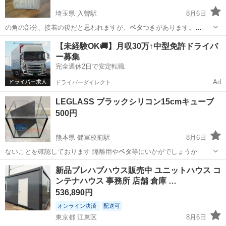
埼玉県 入曽駅
8月6日
の角の部分、接着の後だと思われますが、
ベタ
つきがあります。
横:25cm 幅:…
埼玉
狭山市
入曽駅
その他
【未経験OK🚚】月収30万↑中型免許ドライバ
ー募集
完全週休2日で安定転職
Ad
ドライバーダイレクト
LEGLASS ブラックシリコン15cmキューブ
500円
熊本県 健軍校前駅
8月6日
ないことを確認しております 隔離用や
ベタ
等にいかがでしょうか
熊本
熊本市
健軍校前駅
その他
新品プレハブハウス販売中 ユニットハウス コ
ンテナハウス 事務所 店舗 倉庫 …
536,890円
オンライン決済
配送可
東京都 江東区
8月6日