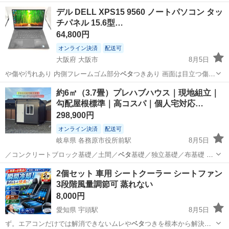
んし、…
埼玉
富士見市
みずほ台駅
ロードバイク
デル DELL XPS15 9560 ノートパソコン タッ
チパネル 15.6型…
64,800円
オンライン決済
配送可
大阪府 大阪市
8月5日
や傷や汚れあり 内側フレームゴム部分
ベタ
つきあり 画面は目立つ傷・
色褪せなし…
大阪
大阪市
ノートパソコン
Windows
約6㎡（3.7畳）プレハブハウス｜現地組立｜
勾配屋根標準｜高コスパ｜個人宅対応…
298,900円
オンライン決済
配送可
岐阜県 各務原市役所前駅
8月5日
／コンクリートブロック基礎／土間／
ベタ
基礎／独立基礎／布基礎 等
対応可 …
岐阜
大垣市
各務原市役所前駅
収納家具
プレハブ
2個セット 車用 シートクーラー シートファン
3段階風量調節可 蒸れない
8,000円
愛知県 宇頭駅
8月5日
ず。エアコンだけでは解消できないムレや
ベタ
つきを根本から解決