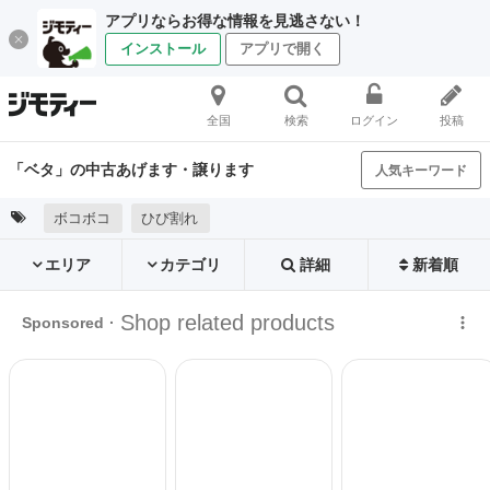
アプリならお得な情報を見逃さない！
インストール
アプリで開く
全国
検索
ログイン
投稿
「ベタ」の中古あげます・譲ります
人気キーワード
ボコボコ
ひび割れ
エリア
カテゴリ
詳細
新着順