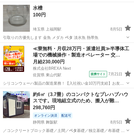
し、ドライブを快適に…
愛知
安城市
宇頭駅
その他
シート
水槽
100円
埼玉県 上福岡駅
8月5日
引取りの方優先します 金魚 メダカ
ベタ
淡水魚 熱帯魚
埼玉
ふじみ野市
上福岡駅
その他
水槽
≪寮無料・月収28万円・派遣社員≫半導体工
場での機械操作・製造オペレーター 交…
月給230,000円
株式会社BREXA Next
7月21日
提携サイト
佐賀県 東山代駅
シリコンウェーハ製品の製造業務！【入社祝い金10万円支給】お友達
やカップルとの応募OK◎年間休日129日＆休出なしでプライベート充
佐賀
伊万里市
東山代駅
その他
約6㎡（3.7畳）のコンパクトなプレハブハウ
実♪業務はクリーンルームで快適作業◎自社正社員登用制度あり★1食
スです。現地組立式のため、搬入が難…
300円～の格安食堂あり！《佐...
298,760円
オンライン決済
配送可
静岡県 舞阪駅
8月5日
／コンクリートブロック基礎／土間／
ベタ
基礎／独立基礎／布基礎 等