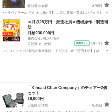
愛知県 岩倉駅
8月5日
×クラウンテール
ベタ
オス 5か月】 … 切に繁殖・育成した
ベタ
です。
【詳細】…
愛知
名古屋市
岩倉駅
その他
ベタ
≪月収28万円・派遣社員≫機械操作・製造補
助
月給230,000円
株式会社BREXA Next
7月21日
提携サイト
佐賀県 東山代駅
シリコンウェーハ製品の製造業務！【入社祝い金10万円支給】お友達
やカップルとの応募OK◎年間休日129日＆休出なしでプライベート充
佐賀
伊万里市
東山代駅
その他
実♪業務はクリーンルームで快適作業◎自社正社員登用制度あり★1食
300円～の格安食堂あり！《佐...
「Kincaid Chair Company」のチェアー2個
セット
16,000円
大阪府 摂津駅
8月5日