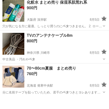
化粧水 まとめ売り 保湿系肌荒れ系
当社工場内であたっていただきます。 工場は大阪府吹田市芳野町。御
900円
堂筋線の江坂駅からの徒歩圏内にあります...
大阪府 深井駅
8月5日
穴が気になる方に最適。しっとり潤うのに
ベタ
つきません。 2. ロート
製薬 肌ラ…
大阪
堺市
深井駅
スキンケア
TVのアンテナケーブル8m
800円
神奈川県 川崎市
8月5日
中古美品 ・汚れや
ベタ
神奈川
川崎市
テレビ
ベタ
70〜80cm夏服 まとめ売り
760円
北海道 発寒中央駅
8月5日
分に名前テープを貼っていたため、若干の
ベタ
つきとヨレあります。
ご理解のある方…
北海道
札幌市
発寒中央駅
ベビー用品
バースデイ