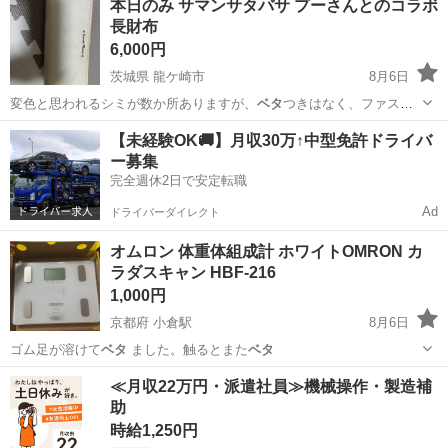
本日のみ サマンサタバサ プーさんとのコラボ
長財布
6,000円
茨城県 龍ケ崎市
8月6日
変色と思われるシミが数か所ありますが、
ベタ
つきはなく、ファスナ
ーの開閉もスムーズ…
茨城
龍ケ崎市
小物
【未経験OK🚚】月収30万↑中型免許ドライバ
ー募集
完全週休2日で安定転職
Ad
ドライバーダイレクト
オムロン 体重体組成計 ホワイトOMRON カ
ラダスキャン HBF-216
1,000円
京都府 小倉駅
8月6日
ゴム足が溶けて
ベタ
ました。触るとまた
ベタ
京都
宇治市
小倉駅
美容家電
HBF
≪月収22万円・派遣社員≫機械操作・製造補
助
時給1,250円