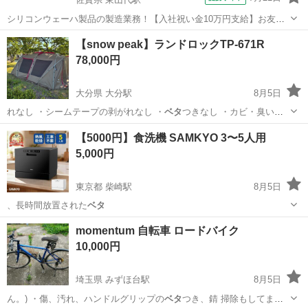
シリコンウェーハ製品の製造業務！【入社祝い金10万円支給】お友達
やカップルとの応募OK◎年間休日129日＆休出なしでプライベート充
佐賀
伊万里市
東山代駅
その他
【snow peak】ランドロックTP-671R
実♪業務はクリーンルームで快適作業◎自社正社員登用制度あり★1食
78,000円
300円～の格安食堂あり！《佐...
大分県 大分駅
8月5日
れなし ・シームテープの剥がれなし ・
ベタ
つきなし ・カビ・臭いな
し ・ポールの…
大分
大分市
大分駅
その他
【5000円】食洗機 SAMKYO 3〜5人用
5,000円
東京都 柴崎駅
8月5日
、長時間放置された
ベタ
東京
調布市
柴崎駅
キッチン家電
食洗機
momentum 自転車 ロードバイク
10,000円
埼玉県 みずほ台駅
8月5日
ん。) ・傷、汚れ、ハンドルグリップの
ベタ
つき、錆 掃除もしてませ