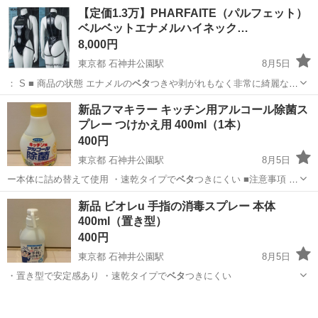
ん。 脚が5脚ついて…
三重
四日市市
南日永駅
ベッド
ソファー
【定価1.3万】PHARFAITE（パルフェット）
ベルベットエナメルハイネック…
8,000円
東京都 石神井公園駅
8月5日
： S ■ 商品の状態 エナメルの
ベタ
つきや剥がれもなく非常に綺麗な状
態です…
東京
練馬区
石神井公園駅
マリンスポーツ
ブランド
新品フマキラー キッチン用アルコール除菌ス
プレー つけかえ用 400ml（1本）
400円
東京都 石神井公園駅
8月5日
ー本体に詰め替えて使用 ・速乾タイプで
ベタ
つきにくい ■注意事項 ・
保管による…
東京
練馬区
石神井公園駅
家庭用品
除菌
新品 ビオレu 手指の消毒スプレー 本体
400ml（置き型）
400円
東京都 石神井公園駅
8月5日
・置き型で安定感あり ・速乾タイプで
ベタ
つきにくい
東京
練馬区
石神井公園駅
その他
ビオレ