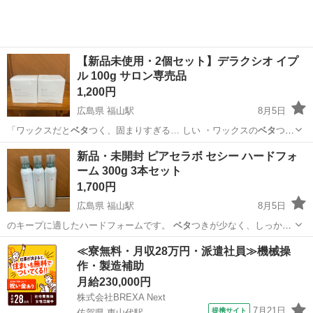
【新品未使用・2個セット】デラクシオ イプ
ル 100g サロン専売品
1,200円
広島県 福山駅
8月5日
「ワックスだと
ベタ
つく、固まりすぎる… しい ・ワックスの
ベタ
つき
や固さが苦手 …
広島
福山市
福山駅
ヘアケア
新品・未開封 ピアセラボ セシー ハードフォ
ーム 300g 3本セット
1,700円
広島県 福山駅
8月5日
のキープに適したハードフォームです。
ベタ
つきが少なく、しっかり
としたセット力で…
広島
福山市
福山駅
ヘアケア
≪寮無料・月収28万円・派遣社員≫機械操
作・製造補助
月給230,000円
株式会社BREXA Next
7月21日
提携サイト
佐賀県 東山代駅