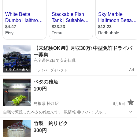
【未経験OK🚚】月収30万↑中型免許ドライバ
ー募集
完全週休2日で安定転職
Ad
ドライバーダイレクト
ベタの稚魚
100円
島根県 松江駅
8月6日
自宅で繁殖した
ベタ
の稚魚です。 親情報 🔵 パパ：ブル…
島根
松江市
松江駅
その他
稚魚
竹製 釣りビク
300円