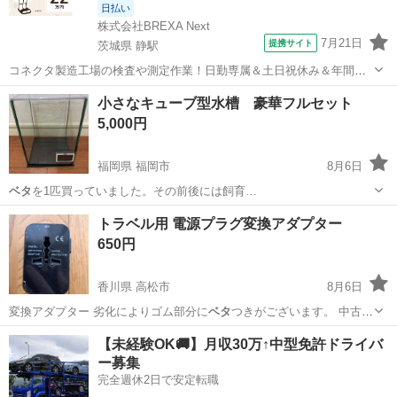
日払い
株式会社BREXA Next
7月21日
提携サイト
茨城県 静駅
コネクタ製造工場の検査や測定作業！日勤専属＆土日祝休み＆年間休
日128日★クリーンルーム内作業★マイカー通勤OK＆無料駐車場あり
茨城
常陸大宮市
静駅
その他
小さなキューブ型水槽 豪華フルセット
★就業先食堂利用可！日払い制度あり！《茨城県常陸大宮市》 人気の
5,000円
工場のお仕事 ◇コネクタ製造工...
福岡県 福岡市
8月6日
ベタ
を1匹買っていました。その前後には飼育…
福岡
福岡市
その他
水槽
トラベル用 電源プラグ変換アダプター
650円
香川県 高松市
8月6日
変換アダプター 劣化によりゴム部分に
ベタ
つきがございます。 中古品
となりますの…
香川
高松市
その他
アダプター
【未経験OK🚚】月収30万↑中型免許ドライバ
ー募集
完全週休2日で安定転職