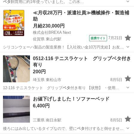
ベタ
飼育用に約1年使っていました。 この水…
東京
多摩市
京王多摩センター駅
その他
ベタ
≪月収28万円・派遣社員≫機械操作・製造補
助
月給230,000円
株式会社BREXA Next
7月21日
提携サイト
佐賀県 東山代駅
シリコンウェーハ製品の製造業務！【入社祝い金10万円支給】お友達
やカップルとの応募OK◎年間休日129日＆休出なしでプライベート充
佐賀
伊万里市
東山代駅
その他
0512-116 テニスラケット グリップベタ付き
実♪業務はクリーンルームで快適作業◎自社正社員登用制度あり★1食
有り
300円～の格安食堂あり！《佐...
200円
埼玉県 東松山市
8月5日
12-116 テニスラケット グリップ
ベタ
付き有り 【状態】 ・使用…
埼玉
東松山市
スポーツ
現地
お値下げしました！ソファーベッド
6,400円
三重県 南日永駅
8月5日
後ろにはみ出しているタイプなので、壁に
ベタ
付けすると倒せませ