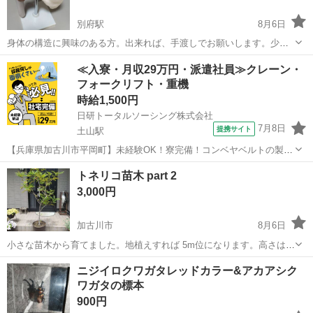
別府駅
8月6日
身体の構造に興味のある方。出来れば、手渡しでお願いします。少
し、日焼けしています。
兵庫
加古川市
別府駅
その他
模型
≪入寮・月収29万円・派遣社員≫クレーン・
フォークリフト・重機
時給1,500円
日研トータルソーシング株式会社
7月8日
提携サイト
土山駅
【兵庫県加古川市平岡町】未経験OK！寮完備！コンベヤベルトの製造
《お仕事No.8A091》 お仕事について ベルトコンベアに使われるベル
兵庫
加古川市
土山駅
その他
トネリコ苗木 part 2
ト部分のゴム製品の製造です。具体的には原料の投入や撹拌作業、ゴ
3,000円
ムの圧着作業など機械のオ...
加古川市
8月6日
小さな苗木から育てました。地植えすれば 5m位になります。高さは、
2m位あります。鉢のまま日当たりの良い所に置いてもいいかも。鉢
兵庫
加古川市
その他
苗木
ニジイロクワガタレッドカラー&アカアシク
は、1000円しました。好きな方、取りに来られる方。
ワガタの標本
900円