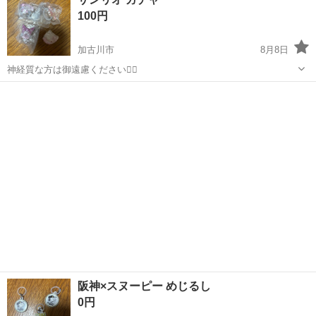
100円
加古川市
8月8日
神経質な方は御遠慮ください🙇‍♂️
兵庫
加古川市
その他
サンリオ
阪神×スヌーピー めじるし
0円