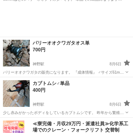
羽化してから一年ほど経過していますので寿命などが少し短い点もあ
兵庫
加古川市
神野駅
その他
パリーオオクワガタ
りお値段は大特価となっています。 ご購入された方にはおまけとして
プロゼリーを3つほどお付けしま...
パリーオオクワガタオス単
700円
神野駅
8月6日
パリーオオクワガタの販売になります。 『成体情報』 ♂サイズ61mm
大特価ぜひお買い求めください 成虫になってから一年ほど経過してい
兵庫
加古川市
神野駅
その他
パリーオオクワガタ
カブトムシ♂単品
ますので寿命などが少し短い点もあり値下げしました。
400円
神野駅
8月6日
少し赤みがかったボディをしているカブトムシです。 昨年から繁殖さ
せているカブトムシの一匹ですのでワイルド個体ではございません。
兵庫
加古川市
神野駅
その他
≪寮完備・月収29万円・派遣社員≫化学系工
足など欠損は一切ございません。 ♂単品での出品になります。 ご購入
場でのクレーン・フォークリフト 交替制
された方にはおまけとしてプロゼ...