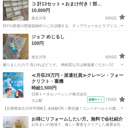
コ 計13セット＋おまけ付き！部…
多少...
10,000円
加古川市
8月6日
DIYや部屋の壁面収納作りに大活躍する、ディアウォールとラブリコの
大量まとめ売りセットです！ 引っ越し／模様替えに伴い不要になった
兵庫
加古川市
その他
ジェフ めじるし
ため、まとめてお譲りします。 買い足し不要で、お部屋丸ごとやガレ
100円
ージなどの大規模な棚作りが作れ...
加古川市
8月6日
被りましたので 良ければどうぞ。 神経質な方は御遠慮ください🙇‍♂️
兵庫
加古川市
その他
≪月収29万円・派遣社員≫クレーン・フォー
クリフト・重機
時給1,500円
日研トータルソーシング株式会社
7月8日
提携サイト
土山駅
【兵庫県加古川市平岡町】未経験OK！寮完備！コンベヤベルトの製造
《お仕事No.8A091》 お仕事について ベルトコンベアに使われるベル
兵庫
加古川市
土山駅
その他
お得にリフォームしたい方。無料で会社紹介
ト部分のゴム製品の製造です。具体的には原料の投入や撹拌作業、ゴ
お住まいの地域で、厳しい審査をクリアした厳選会社を
ムの圧着作業など機械のオ...