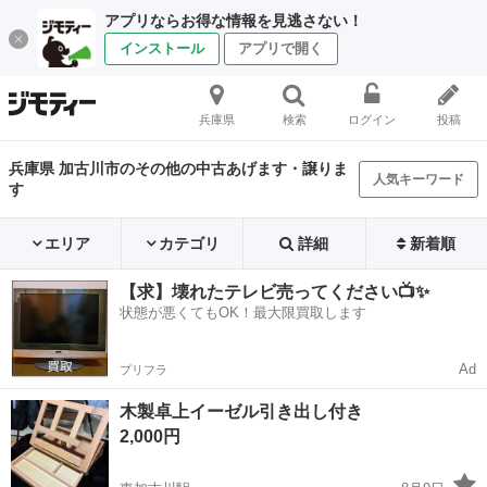
アプリならお得な情報を見逃さない！
インストール
アプリで開く
兵庫県
検索
ログイン
投稿
兵庫県 加古川市のその他の中古あげます・譲りま
人気キーワード
す
エリア
カテゴリ
詳細
新着順
【求】壊れたテレビ売ってください📺✨
状態が悪くてもOK！最大限買取します
Ad
プリフラ
木製卓上イーゼル引き出し付き
2,000円