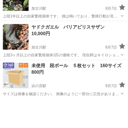
加古川駅
8月7日
上陸1年以上の自家繁殖個体です。 雄は鳴いており、繁殖行動が見ら
れペア確定です。 1匹の価格となりますが、ペアで¥40,000とします。
兵庫
加古川市
加古川駅
その他
ヤドクガエル
ヤドクガエル バリアビリスサザン
餌はトリニドショウジョウバエです。 直接手渡し希望です。 よろしく
10,000円
お願いします。
加古川駅
8月7日
上陸3ヶ月以上の自家繁殖個体1匹の価格です。 現在餌はキイロショウ
ジョウバエを与えています。 （成体はトリニドも普通に食べます） 雌
兵庫
加古川市
加古川駅
その他
ヤドクガエル
未使用 段ボール ５枚セット 160サイズ
雄判別不可です。 神戸〜加古川間で直接手渡し希望です。
800円
浜の宮駅
8月7日
サイズは画像を確認ください。 画像のように一部分に広告がありま
す。 １～２枚に打痕があり、少し穴あきあり（貫通なし）。
兵庫
加古川市
浜の宮駅
その他