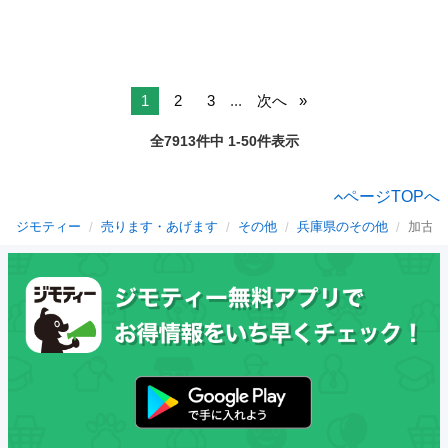
1
2
3
...
次へ
全7913件中 1-50件表示
ページTOPへ
ジモティー
売ります・あげます
その他
兵庫県のその他
加古川