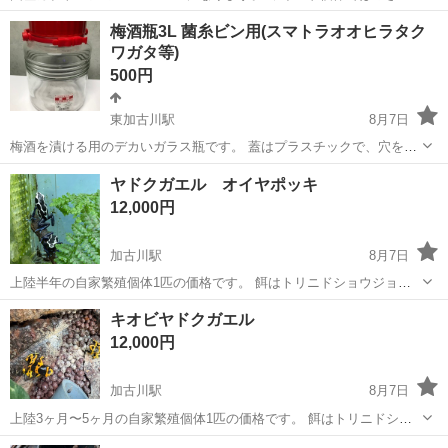
ません。 ご購入された方にはおまけとしてプロゼリーを3つほどお付
兵庫
加古川市
神野駅
その他
カブトムシ
梅酒瓶3L 菌糸ビン用(スマトラオオヒラタク
けします。 ペットショップなどよりも破格の値段となっていますので
ワガタ等)
お買い得ですよ～ 連絡どしどしお...
500円
東加古川駅
8月7日
梅酒を漬ける用のデカいガラス瓶です。 蓋はプラスチックで、穴を開
けて通気性のあるシールを貼って加工してあります。蓋が未加工のも
兵庫
加古川市
東加古川駅
その他
ヤドクガエル オイヤポッキ
のもあります。 スマトラオオヒラタクワガタのオスの幼虫飼育などに
スマトラオオヒラタクワガタ
12,000円
使うために菌糸ブロックを自詰めし...
加古川駅
8月7日
上陸半年の自家繁殖個体1匹の価格です。 餌はトリニドショウジョウ
バエです。 雌雄判別不可です。 直接手渡し希望です。
兵庫
加古川市
加古川駅
その他
ヤドクガエル
キオビヤドクガエル
12,000円
加古川駅
8月7日
上陸3ヶ月〜5ヶ月の自家繁殖個体1匹の価格です。 餌はトリニドショ
ウジョウバエです。 雌雄判別不可です。 直接手渡し希望です。
兵庫
加古川市
加古川駅
その他