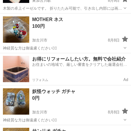
東加古川駅
8月9日
木製の卓上イーゼルです。 折りたたみ可能で、引き出し内部には画材
を整理できる仕切りが備わっています。 今年の４月に買ったばかりで
兵庫
加古川市
東加古川駅
その他
イーゼル
MOTHER ネス
すが、 使っていた物なので所々に絵具汚れは多少ついてます。 あと、
100円
これは購入当時からなんで...
加古川市
8月8日
神経質な方は御遠慮ください🙇‍♂️
兵庫
加古川市
その他
お得にリフォームしたい方。無料で会社紹介
お住まいの地域で、厳しい審査をクリアした厳選会社を
知ってる？
Ad
リフォスム
妖怪ウォッチ ガチャ
0円
加古川市
8月8日
神経質な方は御遠慮ください🙇‍♂️
兵庫
加古川市
その他
妖怪ウォッチ
サンリオ ガチャ