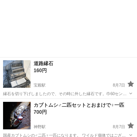
道路縁石
160円
宝殿駅
8月7日
縁石を切り下げしましたので、その時に外した縁石です。巾60セン
チ、高さ15センチ、奥行き15センチ程度です。 重さは一人で持てない
兵庫
加古川市
宝殿駅
その他
縁石
カブトムシ♂二匹セットとおまけで♀一匹
ぐらいです。多分60キロくらいだと思います。割れている物もありま
700円
す。8個ぐらいあります。
神野駅
8月7日
国産カブトムシの♂二匹♀一匹になります。 ワイルド個体ではござい