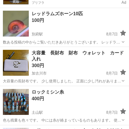
Ad
プリフラ
レッドラムズホーン10匹
100円
別府駅
8月7日
数ある投稿の中からご覧いただきありがとうございます。 レッドラム
ズホーン10匹です。
兵庫
加古川市
別府駅
その他
大容量 長財布 財布 ウォレット カード
入れ
300円
加古川市
8月7日
大容量の長財布です。 少し使用しました。 正面に少し汚れがありま
す。
兵庫
加古川市
その他
ウォレット
ロックミシン糸
400円
土山駅
8月7日
色も残量も色々です。 中には糸が絡まっているものもあります。 使っ
ていただける方に。
兵庫
加古川市
土山駅
その他