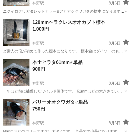
神野駅
8月6日
ニジイロクワガタレッドカラー&アカアシクワガタの標本になります。
完全素人の作品ですので至らない部分があるかもしれませんがご了承
兵庫
加古川市
神野駅
その他
120mmヘラクレスオオカブト標本
くださいその上でご購入された方にはおまけとしてプロゼリーを3つほ
1,000円
どお付けします。 ペットショップ...
神野駅
8月6日
ど素人の僕が初めて作った標本になります。 標本箱はダイソーのもの
です。 発泡スチロールの上に昆虫を針で固定しています。 製作してか
兵庫
加古川市
神野駅
その他
標本
本土ヒラタ61mm♂単品
ら一年ほど経過していますが腐敗臭などは一切しません。 ヘラクレス
900円
オオカブトの標本自体に価値があ...
神野駅
8月6日
一年ほど前に捕獲したワイルド個体です。 61mmほどの大きさでいわ
ゆるバケヒラタです。 ヒラタクワガタは寿命が長いほうなのですが羽
兵庫
加古川市
神野駅
その他
パリーオオクワガタ♂単品
化してから少なくとも一年は経過しているので900円という破格の値段
750円
設定になっております。 ご購...
神野駅
8月6日
60mmほどのパリーオオクワガタ♂です。 単品での出品になります。