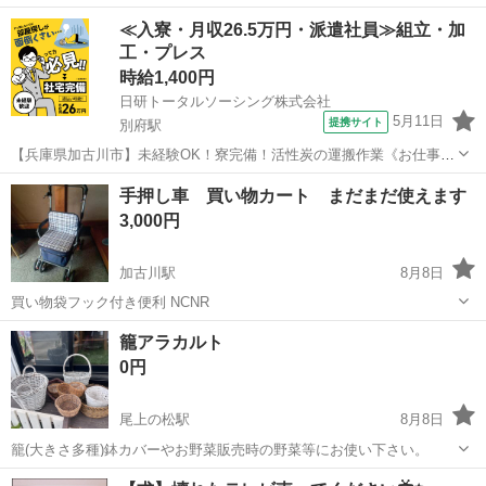
兵庫
加古川市
その他
≪入寮・月収26.5万円・派遣社員≫組立・加
工・プレス
時給1,400円
日研トータルソーシング株式会社
5月11日
提携サイト
別府駅
【兵庫県加古川市】未経験OK！寮完備！活性炭の運搬作業《お仕事
No.8A094》 お仕事について 活性炭製造における運搬作業を担当しま
兵庫
加古川市
別府駅
その他
手押し車 買い物カート まだまだ使えます
す。石炭や麻袋などの資材運搬が主な業務です。製品は10～20kg程度
3,000円
の重量物となり、運搬...
加古川駅
8月8日
買い物袋フック付き便利 NCNR
兵庫
加古川市
加古川駅
その他
籠アラカルト
0円
尾上の松駅
8月8日
籠(大きさ多種)鉢カバーやお野菜販売時の野菜等にお使い下さい。
兵庫
加古川市
尾上の松駅
その他