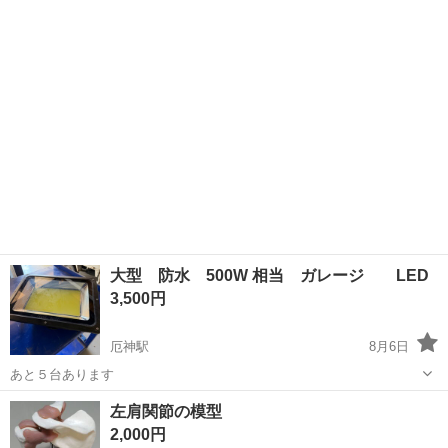
兵庫
加古川市
その他
大型 防水 500W 相当 ガレージ LED
3,500円
厄神駅
8月6日
あと５台あります
兵庫
加古川市
厄神駅
その他
500W
左肩関節の模型
2,000円