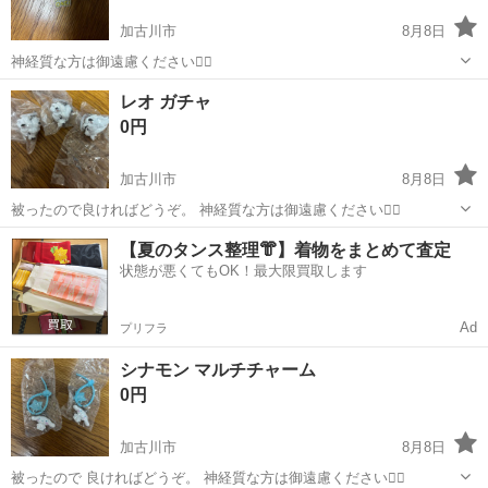
加古川市
8月8日
神経質な方は御遠慮ください🙇‍♂️
兵庫
加古川市
その他
レオ ガチャ
0円
加古川市
8月8日
被ったので良ければどうぞ。 神経質な方は御遠慮ください🙇‍♂️
兵庫
加古川市
その他
ガチャ
【夏のタンス整理👘】着物をまとめて査定
状態が悪くてもOK！最大限買取します
Ad
プリフラ
シナモン マルチチャーム
0円
加古川市
8月8日
被ったので 良ければどうぞ。 神経質な方は御遠慮ください🙇‍♂️