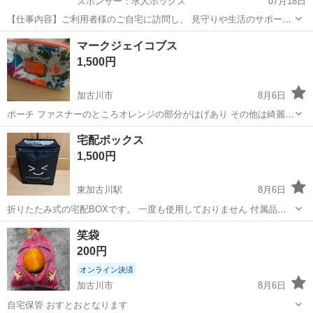
スポンサー：求人ボックス
07月18日
【仕事内容】ご利用者様のご自宅に訪問し、 見守りや生活のサポート
を行う 訪問介護のお仕事です! 未経験から始める方が8割です! 具体的
アルバイト・パート
マークジェイコブス
な内容 ・見守り ・食事介助 ・身の回りの整理整頓 ・洗濯物の片付け
1,500円
・痰の吸引 ・身体を清潔に...
加古川市
8月6日
ポーチ ファスナーのところオレンジの部分がはげあり その他は綺麗で
す
兵庫
加古川市
その他
宅配ボックス
1,500円
東加古川駅
8月6日
折りたたみ式の宅配BOXです。 一度も使用しておりません 付属品は
手袋以外揃っています
兵庫
加古川市
東加古川駅
その他
笑袋
200円
オンライン決済
加古川市
8月6日
自宅保管 おすとおとなります