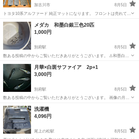
加古川市
8月5日
トヨタ10系アルファード 純正マットになります。 フロントは売れてし
まったので 2列目3列目用のマットを 出品してます！😄 汚れやボロボ
兵庫
加古川市
その他
10系
メダカ 和墨白銀三色20匹
ロになってきたから変えたい そんな方におすすめです！ 全然まだまだ
1,000円
使えるぐらい ...
別府駅
8月5日
数ある投稿の中からご覧いただきありがとうございます。 ⚠️和墨白銀
三色ヒカリ、アースアイから出た選外20匹になります。 普通目、背曲
兵庫
加古川市
別府駅
その他
アースアイ
月華×白斑サファイア 2p+1
がり、サムライ因子による背鰭不良 稚魚〜 PayPay対応しておりま
3,000円
す。
別府駅
8月5日
数ある投稿の中からご覧いただきありがとうございます。 画像の月華
×白斑サファイアオス2メス3とさせて頂いております。 オス2メス3 シ
兵庫
加古川市
別府駅
その他
月華
洗濯機
ョート 若魚〜 PayPay対応しております。
4,096円
尾上の松駅
8月5日