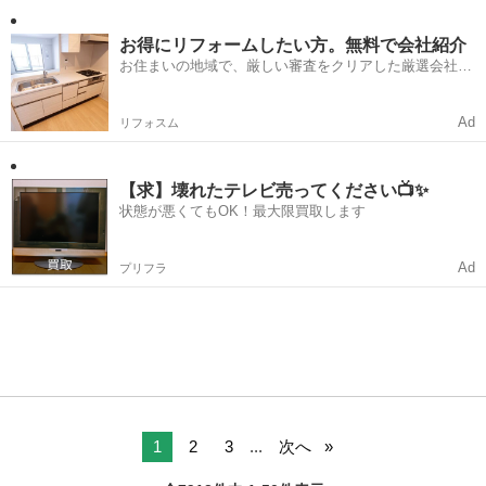
兵庫
加古川市
その他
す，全部引取の場合単価の相談は可能です，中古品になります，錆，
凹み...
お得にリフォームしたい方。無料で会社紹介
お住まいの地域で、厳しい審査をクリアした厳選会社を
知ってる？
Ad
リフォスム
【求】壊れたテレビ売ってください📺✨
状態が悪くてもOK！最大限買取します
Ad
プリフラ
1
2
3
...
次へ