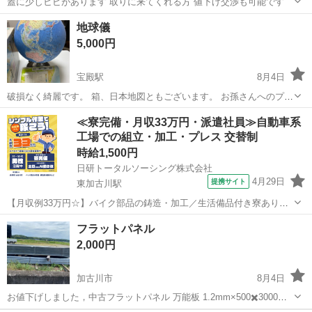
蓋に少しヒビがあります 取りに来てくれる方 値下げ交渉も可能です
兵庫
加古川市
尾上の松駅
その他
地球儀
5,000円
宝殿駅
8月4日
破損なく綺麗です。 箱、日本地図ともございます。 お孫さんへのプレ
ゼントにいかがですか？ 受け渡しは相生市でも構いません。
兵庫
加古川市
宝殿駅
その他
≪寮完備・月収33万円・派遣社員≫自動車系
工場での組立・加工・プレス 交替制
時給1,500円
日研トータルソーシング株式会社
4月29日
提携サイト
東加古川駅
【月収例33万円☆】バイク部品の鋳造・加工／生活備品付き寮あり◎
／専門知識不要！未経験OK《お仕事No.8A394》 お仕事について バイ
兵庫
加古川市
東加古川駅
その他
フラットパネル
クのクランクケースなどのエンジン部品を工具を使って研削や研磨し
2,000円
たり、バイク部品のアル...
加古川市
8月4日
お値下げしました，中古フラットパネル 万能板 1.2mm×500✖️3000mm
工事用 フェンス 目隠し 仮設 仮囲い 鉄板 壁 90枚在庫，1枚2000円で