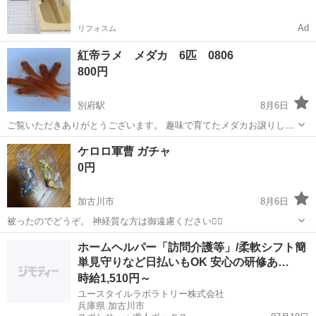
知ってる？
Ad
リフォスム
紅帝ラメ メダカ 6匹 0806
800円
別府駅
8月6日
ご覧いただきありがとうございます。 趣味で育てたメダカお譲りしま
す。 <<<<<<<<<<<<<<<<<<<<<<<<<<<<<<<<< 紅帝ラメ メダ
兵庫
加古川市
別府駅
その他
メダカ
ケロロ軍曹 ガチャ
カ 6匹 （素人の見立てですが 雄3匹、雌3匹） ・金...
0円
加古川市
8月6日
被ったのでどうぞ。 神経質な方は御遠慮ください🙇‍♂️
兵庫
加古川市
その他
ケロロ軍曹
ホームヘルパー「訪問介護等」/柔軟シフト簡
単見守りなど日払いもOK 安心の研修あ…
時給1,510円～
ユースタイルラボラトリー株式会社
兵庫県 加古川市