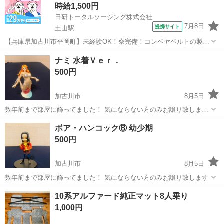
時給1,500円
日研トータルソーシング株式会社
7月8日
提携サイト
土山駅
【兵庫県加古川市平岡町】未経験OK！寮完備！コンベヤベルトの製造
《お仕事No.8A091》 お仕事について ベルトコンベアに使われるベル
兵庫
加古川市
土山駅
その他
ナミ 水着Ｖｅｒ．
ト部分のゴム製品の製造です。具体的には原料の投入や撹拌作業、ゴ
500円
ムの圧着作業など機械のオ...
加古川市
8月5日
数年前まで部屋に飾ってました！ 気にならない方のみお譲り致しま
す！ ワンピースフィギュア
兵庫
加古川市
その他
水着
ボア・ハンコック⑧ 幼少期
500円
加古川市
8月5日
数年前まで部屋に飾ってました！ 気にならない方のみお譲り致します
兵庫
加古川市
その他
部屋
10系アルファード純正マット8人乗り
1,000円