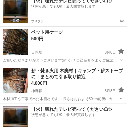
【求】壊れたテレビ売ってください📺✨
状態が悪くてもOK！最大限買取します
Ad
プリフラ
ペット用ケージ
500円
日岡駅
8月8日
ご覧いただきありがとうございます(o^^o) ＊自己紹介をよくご確認い
ただき、ご希望日時と一緒にお問い合わせください。 【取引日・場
兵庫
加古川市
日岡駅
その他
薪・焚き火用 木廃材｜キャンプ・薪ストーブ
所】 日岡駅前 火・水・金9時半〜11時半・15時45分 木 9時半・15時
に｜まとめて引き取り歓迎
45分 上記...
4,000円
神野駅
8月8日
木材加工や工事で出た木廃材です。 長さはおおよそ50cm前後にカッ
トしています。 薪ストーブやキャンプ、焚き火などにいかがでしょう
兵庫
加古川市
神野駅
その他
廃材
【求】壊れたテレビ売ってください📺✨
か。 木の種類やサイズはさまざまで、端材・細かい木材も混ざってい
状態が悪くてもOK！最大限買取します
ます。 また、稀に釘やビス...