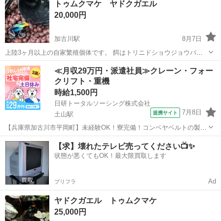
トゥムクマケ ヤドクガエル
トリニドショウジョウバエ
20,000円
加古川駅
8月7日
上陸3ヶ月以上の自家繁殖個体です。 餌はトリニドショウジョウバエ
です。 雌雄判別不可です。 直接手渡し希望です。
兵庫
加古川市
加古川駅
その他
≪月収29万円・派遣社員≫クレーン・フォー
クリフト・重機
時給1,500円
日研トータルソーシング株式会社
7月8日
提携サイト
土山駅
【兵庫県加古川市平岡町】未経験OK！寮完備！コンベヤベルトの製造
《お仕事No.8A091》 お仕事について ベルトコンベアに使われるベル
兵庫
加古川市
土山駅
その他
【求】壊れたテレビ売ってください📺✨
ト部分のゴム製品の製造です。具体的には原料の投入や撹拌作業、ゴ
状態が悪くてもOK！最大限買取します
ムの圧着作業など機械のオ...
Ad
プリフラ
ヤドクガエル トゥムクマケ
25,000円