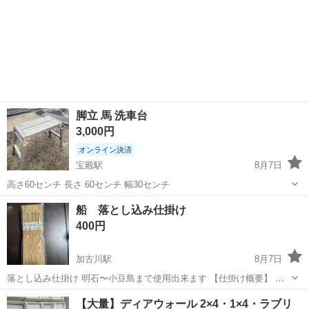
脚立 馬 洗車台
3,000円
オンライン決済
宝殿駅
8月7日
高さ60センチ 長さ 60センチ 幅30センチ
兵庫
加古川市
宝殿駅
その他
脚立
船 落とし込み仕掛け
400円
加古川駅
8月7日
落とし込み仕掛け 明石〜小豆島まで使用出来ます 【仕掛け概要】 仕
掛け全長︰約165cm 枝︰約7cm 針︰針11号 枝間︰約
兵庫
加古川市
加古川駅
その他
マルハ
【大量】ディアウォール 2×4・1×4・ラブリ
35cm 幹糸︰8号 針数︰4本 ハリス︰8号 自作サビキの為