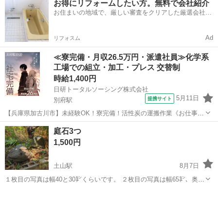
お得にリフォームしたい方。無料で会社紹介
お住まいの地域で、厳しい審査をクリアした厳選会社を
知ってる？
Ad
リフォスム
≪寮完備・月収26.5万円・派遣社員≫化学系
工場での組立・加工・プレス 交替制
時給1,400円
日研トータルソーシング株式会社
5月11日
提携サイト
別府駅
【兵庫県加古川市】未経験OK！寮完備！活性炭の運搬作業《お仕事
No.8A094》 お仕事について 活性炭製造における運搬作業を担当しま
兵庫
加古川市
別府駅
その他
庭石3つ
す。石炭や麻袋などの資材運搬が主な業務です。製品は10～20kg程度
1,500円
の重量物となり、運搬...
土山駅
8月7日
１枚目の写真は幅40と30㌢くらいです。 ２枚目の写真は幅65㌢、奥行
き30㌢、高さ20㌢くらいで、縁側の足置きにしていました。 取りに来
兵庫
加古川市
土山駅
その他
庭石
てご自身で運んでいただける方にお願いいたします。 家を売却するた
め、受け渡しは8月中で...