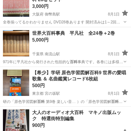
3,000円
大阪府 御幣島駅
8月1日
全巻揃ってるかわかりません DVD28巻あります 開封済みは1～2回見
てます あとは、未開封です 自宅保管の為、気になる方はおやめ下さい
大阪
大阪市
御幣島駅
医学、薬学、看護
きょうの健康
世界大百科事典 平凡社 全24巻＋2巻
外箱は色あせ、汚れ、破れ等あり 状態は写真でご判断し、ご理解よろ
5,000円
しくお願いします...
千葉県 南流山駅
8月1日
971年に平凡社から発行された包括的な
百科
事典です。各巻には多様な
テーマが網羅さ…
千葉
流山市
南流山駅
語学、辞書
世界大百科事典
【希少】学研 原色学習図解百科9 世界の愛唱
歌集 ＆ 名曲鑑賞レコード6枚組
500円
東京都 宮の坂駅
8月1日
研の「原色学習図解
百科
第9巻 楽しい音… ）の「原色学習図解
百科
第9巻」の付録と… 賞 #原色学習図解
百科
まとめてご購入…
東京
世田谷区
宮の坂駅
その他
レコード
大人のオーディオ大百科 マキノ出版ムッ
ク 特選街特別編集
900円