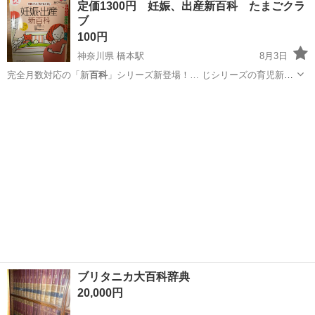
定価1300円 妊娠、出産新百科 たまごクラ
ブ
100円
神奈川県 橋本駅
8月3日
完全月数対応の「新
百科
」シリーズ新登場！… じシリーズの育児新
百
科
を同時購入して頂く…
神奈川
相模原市
橋本駅
参考書
百科
ブリタニカ大百科辞典
20,000円