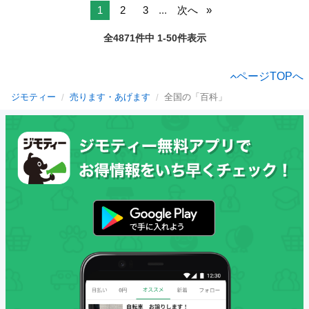
1
2
3
...
次へ
全4871件中 1-50件表示
ページTOPへ
ジモティー
売ります・あげます
全国の「百科」