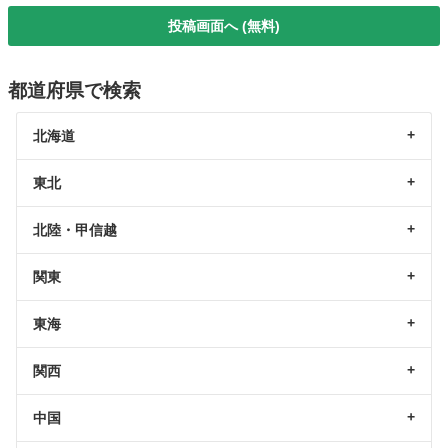
投稿画面へ (無料)
都道府県で検索
北海道
東北
北陸・甲信越
関東
東海
関西
中国