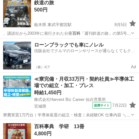
鉄道の旅
500円
栃木県 東武宇都宮駅
8月5日
、講談社から2003年に発行された分冊
百科
「週刊鉄道の旅」の第5号で
す。特集内容…
栃木
宇都宮市
東武宇都宮駅
雑誌
ローンブラックでも車にノレル
信販会社でクルマのローンやリースが通らなくてもクル
マをご利用いただけるサービスがあります！
Ad
（株）ICT
≪寮完備・月収33万円・契約社員≫半導体工
場での組立・加工・プレス
時給1,450円
株式会社Harvest Biz Career 仙台営業所
7月22日
提携サイト
宮城県
寮費実質1万円台｜半導体装置の組立・検査｜未経験OK 仕事内容 ＼半
導体製造装置の組立・検査スタッフ／ 大手メーカー工場内で、半導体
宮城
その他
百科事典 学研 13冊
をつくるための装置を組み立てる仕事です。 タブレットや図面を確認
4,800円
しながら、ドライバ...