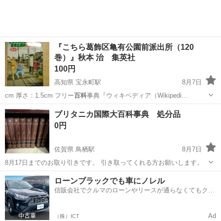
『こちら葛飾区亀有公園前派出所（120
巻）』秋本 治 集英社
100円
高知県 宝永町駅
8月7日
cm 厚さ：1.5cm フリー
百科
事典『ウィキペディア（Wikipedi…
高知
高知市
宝永町駅
マンガ、コミック、アニメ
ブリタニカ国際大百科事典 処分品
こち亀
0円
佐賀県 鳥栖駅
8月7日
8月17日までのお取り引きです。 引き取ってくれる方お願いします。
佐賀
鳥栖市
鳥栖駅
語学、辞書
ローンブラックでも車にノレル
信販会社でクルマのローンやリースが通らなくてもクル
マをご利用いただけるサービスがあります！
Ad
（株）ICT