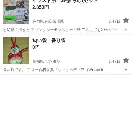
イラスト用 SF参考3点セット
2,850円
静岡県 南御殿場駅
8月7日
と幻獣の描き方 ファンタジーモンスター
百科
二次元でもSFやバトル
系を描きたい…
静岡
御殿場市
南御殿場駅
参考書
モンスター
匂い袋 香り袋
0円
高知県 宝永町駅
8月7日
匂い袋です。 フリー
百科
事典『ウィキペディア（Wikipedi…
高知
高知市
宝永町駅
小物
百科事典