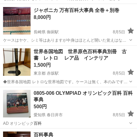
までのセットで…
愛知
春日井市
春日井駅
歴史、心理、教育
ジャポニカ 万有百科大事典 全巻＋別巻
8,000円
長崎県 御厨駅
8月5日
ケースはヤケ、シミ等はありますが中身はほとんど開いた覚えはない
ので綺麗な方だと思います！
長崎
松浦市
御厨駅
歴史、心理、教育
世界各国地図 世界原色百科事典別冊 古
書 レトロ レア品 インテリア
1,500円
東京都 赤坂駅
8月5日
◆世界各国地図 レトロな世界地図です。ケースは無く、本のみです。
古書なので表紙にヤケや汚れがありますが、表紙以外の状態は良いで
東京
港区
赤坂駅
その他
地図
0805-006 OLYMPIAD オリンピック百科 百科
す。 写真をご確認ください。
事典
500円
愛知県 春日井市
8月5日
AD オリンピック
百科
愛知
春日井市
その他
百科事典
百科事典