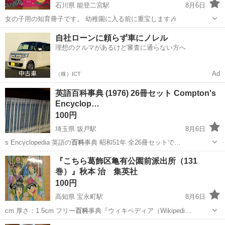
石川県 能登二宮駅
8月6日
女の子用の知育冊子です。 幼稚園に入る前に重宝します🎶
石川
鹿島郡
能登二宮駅
パズル
百科
自社ローンに頼らず車にノレル
理想のクルマがあるけど審査に通らない方へ
Ad
（株）ICT
英語百科事典 (1976) 26冊セット Compton's
Encyclop…
100円
埼玉県 坂戸駅
8月6日
s Encyclopedia 英語の
百科
事典 昭和51年 全26冊セットで…
埼玉
坂戸市
坂戸駅
語学、辞書
『こちら葛飾区亀有公園前派出所（131
巻）』秋本 治 集英社
100円
高知県 宝永町駅
8月6日
cm 厚さ：1.5cm フリー
百科
事典『ウィキペディア（Wikipedi…
高知
高知市
宝永町駅
マンガ、コミック、アニメ