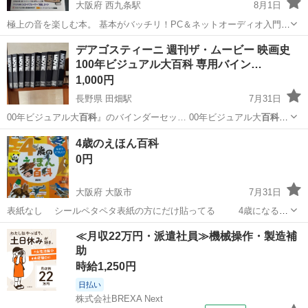
大阪府 西九条駅
8月1日
極上の音を楽しむ本。 基本がバッチリ！PC＆ネットオーディオ入門ガ
イド プロが推奨する魅惑のコンポセット16 スラスラわかるオーディオ
大阪
大阪市
西九条駅
楽譜、音楽書
大人
デアゴスティーニ 週刊ザ・ムービー 映画史
Q&A アナログを満喫！レコードプレーヤー”極楽”ガイド など、これ一
100年ビジュアル大百科 専用バイン…
冊でオーデ...
1,000円
長野県 田畑駅
7月31日
00年ビジュアル大
百科
』のバインダーセッ… 00年ビジュアル大
百科
（デアゴスティーニ…
長野
伊那市
田畑駅
雑誌
4歳のえほん百科
0円
大阪府 大阪市
7月31日
表紙なし シールペタペタ表紙の方にだけ貼ってる 4歳になると
これなぁに？！が増えてくる時期 のおすすめの本です。
大阪
大阪市
キッズ用品
百科
≪月収22万円・派遣社員≫機械操作・製造補
助
時給1,250円
日払い
株式会社BREXA Next