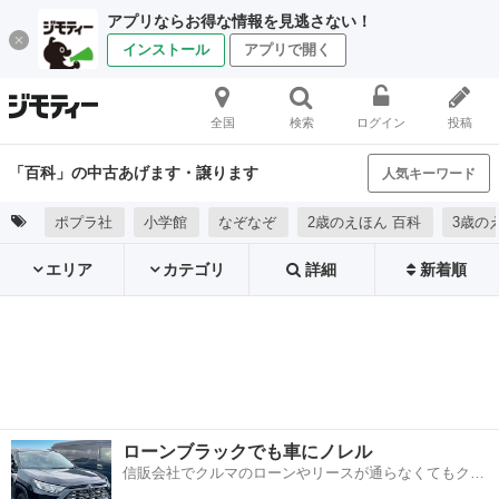
アプリならお得な情報を見逃さない！
インストール
アプリで開く
全国
検索
ログイン
投稿
「百科」の中古あげます・譲ります
人気キーワード
ポプラ社
小学館
なぞなぞ
2歳のえほん 百科
3歳の
エリア
カテゴリ
詳細
新着順
ローンブラックでも車にノレル
信販会社でクルマのローンやリースが通らなくてもクル
マをご利用いただけるサービスがあります！