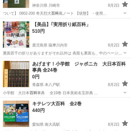
神奈川県 川崎市
8月2日
ついて】 0802-200 奇天烈大
百科
風ノート 【状態】 ・使用…
神奈川
川崎市
文芸
現地
【美品】｢実用折り紙百科」
510円
鹿児島県 薩摩川内市
8月2日
裏面若干の折りがありますがそれ以外は 表面も裏面も、中のページも
綺麗だと思います😃
鹿児島
薩摩川内市
参考書
百科
あげます！小学館 ジャポニカ 大日本百科
事典 全24巻
0円
青森県 本八戸駅
8月2日
小学館 大日本
百科
事典 全19巻 日本美術名宝辞典 …
青森
八戸市
本八戸駅
語学、辞書
小学館
キテレツ大百科 全2巻
440円
愛知県 南大高駅
8月2日