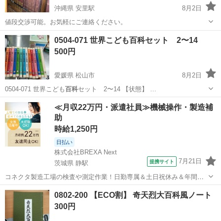
沖縄県 安里駅
8月2日
値段交渉可能。お気軽にご連絡ください。
沖縄
島尻郡
安里駅
語学、辞書
0504-071 世界こども百科セット 2〜14
500円
愛媛県 松山市
8月2日
0504-071 世界こども
百科
セット 2〜14 【状態】 …
愛媛
松山市
本/CD/DVD
百科
≪月収22万円・派遣社員≫機械操作・製造補
助
時給1,250円
日払い
株式会社BREXA Next
7月21日
提携サイト
茨城県 静駅
コネクタ製造工場の検査や測定作業！日勤専属＆土日祝休み＆年間休
日128日★クリーンルーム内作業★マイカー通勤OK＆無料駐車場あり
茨城
常陸大宮市
静駅
その他
0802-200 【ECO割】 奇天烈大百科風ノート
★就業先食堂利用可！日払い制度あり！《茨城県常陸大宮市》 人気の
300円
工場のお仕事 ◇コネクタ製造工...