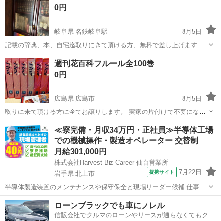
0円
岐阜県 名鉄岐阜駅
8月5日
記載の辞典、本、自宅迄取りにきて頂ける方、無料で差し上げます。
内容は無料ですので画像で判断して下さい。
岐阜
岐阜市
名鉄岐阜駅
語学、辞書
週刊花百科フルール全100巻
0円
広島県 広島市
8月5日
取りに来て頂ける方に全てお譲りします。 実家の片付けで不要になり
ました。 バインダーの背表紙が日焼けして白っぽくなっており、綴じ
広島
広島市
雑誌
≪寮完備・月収34万円・正社員≫半導体工場
てある本も多少表紙の折れ・スレ・汚れ(写真2番目)などがありますが
での機械操作・製造オペレーター 交替制
内容は問題なくご覧いだ...
月給301,000円
株式会社Harvest Biz Career 仙台営業所
7月22日
提携サイト
岩手県 北上市
半導体製造装置のメンテナンスや保守保全と現場リーダー候補 仕事内
容 ＼フラッシュメモリの製造を行う工場で半導体製造装置の保守・点
岩手
北上市
その他
ローンブラックでも車にノレル
検のお仕事／ 【主な業務】 フラッシュメモリなどに使用される「半導
信販会社でクルマのローンやリースが通らなくてもクル
体」。 その半導体を...