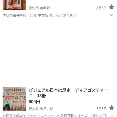
愛知県 亀崎駅
8月5日
学研の
百科
事典 13冊 中古品 傷、汚れ少々あり…
愛知
半田市
亀崎駅
語学、辞書
ビジュアル日本の歴史 ディアゴスティー
ニ 13冊
900円
愛知県 春日井駅
8月5日
な図版で解説するデアゴスティーニの分冊
百科
シリーズ、1巻から13巻