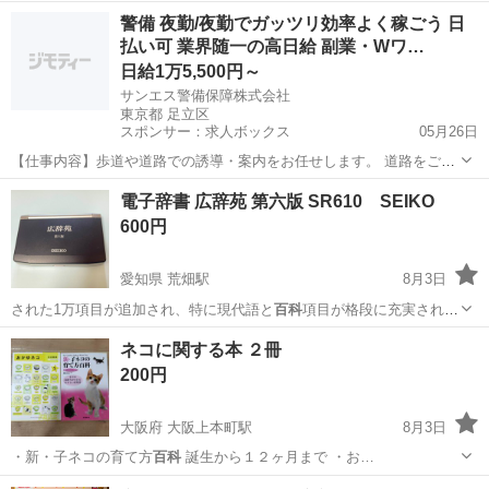
定…
福井
福井市
参考書
百科
警備 夜勤/夜勤でガッツリ効率よく稼ごう 日
払い可 業界随一の高日給 副業・Wワ…
日給1万5,500円～
サンエス警備保障株式会社
東京都 足立区
スポンサー：求人ボックス
05月26日
【仕事内容】歩道や道路での誘導・案内をお任せします。 道路をご利
用される車両や歩行者の方が安全に安心して通行するために適切に誘
アルバイト・パート
電子辞書 広辞苑 第六版 SR610 SEIKO
導してください。 勤務地へは直行直帰OKです! <未経験でも安心!!> 丁
600円
寧な研修20hで基本的な知識を...
愛知県 荒畑駅
8月3日
された1万項目が追加され、特に現代語と
百科
項目が格段に充実されて
います。収録項目…
愛知
名古屋市
荒畑駅
電子書籍
ネコに関する本 ２冊
200円
大阪府 大阪上本町駅
8月3日
・新・子ネコの育て方
百科
誕生から１２ヶ月まで ・お…
大阪
大阪市
大阪上本町駅
その他
ネコ