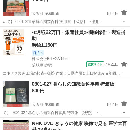
大阪府 岸和田市
8月1日
いて】 0801-028 家庭の園芸
百科
実用書 【状態】 ・使用…
大阪
岸和田市
その他
百科
≪月収22万円・派遣社員≫機械操作・製造補
助
時給1,250円
日払い
株式会社BREXA Next
7月21日
提携サイト
茨城県 静駅
コネクタ製造工場の検査や測定作業！日勤専属＆土日祝休み＆年間休
日128日★クリーンルーム内作業★マイカー通勤OK＆無料駐車場あり
茨城
常陸大宮市
静駅
その他
0801-027 暮らしの知識百科事典 特装版
★就業先食堂利用可！日払い制度あり！《茨城県常陸大宮市》 人気の
800円
工場のお仕事 ◇コネクタ製造工...
大阪府 岸和田市
8月1日
て】 0801-027 暮らしの知識
百科
事典 特装版 【状態】 ・…
大阪
岸和田市
語学、辞書
百科事典
NHK DVD きょうの健康 映像で見る 医学大百
科 28巻セット