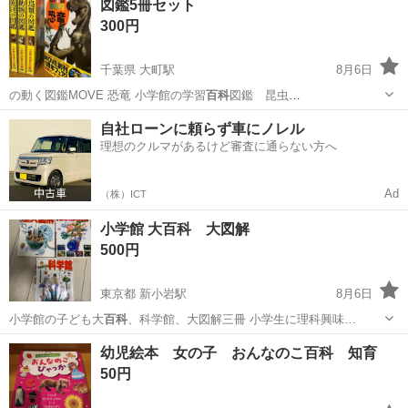
図鑑5冊セット
300円
千葉県 大町駅
8月6日
の動く図鑑MOVE 恐竜 小学館の学習
百科
図鑑 昆虫
魚貝…
千葉
松戸市
大町駅
雑誌
自社ローンに頼らず車にノレル
理想のクルマがあるけど審査に通らない方へ
Ad
（株）ICT
小学館 大百科 大図解
500円
東京都 新小岩駅
8月6日
小学館の子ども大
百科
、科学館、大図解三冊 小学生に理科興味…
東京
葛飾区
新小岩駅
パズル
小学館
幼児絵本 女の子 おんなのこ百科 知育
50円