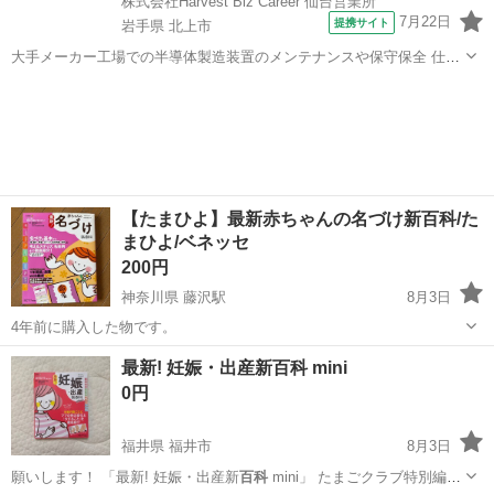
株式会社Harvest Biz Career 仙台営業所
7月22日
提携サイト
岩手県 北上市
大手メーカー工場での半導体製造装置のメンテナンスや保守保全 仕事
内容 ＼フラッシュメモリの製造を行う工場で半導体製造装置の保守・
岩手
北上市
その他
点検のお仕事／ 新工場新設に伴い、請負現場の立ち上げを行います！
※立ち上げ時期目安：2...
【たまひよ】最新赤ちゃんの名づけ新百科/た
まひよ/ベネッセ
200円
神奈川県 藤沢駅
8月3日
4年前に購入した物です。
神奈川
藤沢市
藤沢駅
その他
最新! 妊娠・出産新百科 mini
0円
福井県 福井市
8月3日
願いします！ 「最新! 妊娠・出産新
百科
mini」 たまごクラブ特別編集