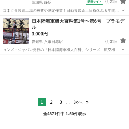
7月21日
提携サイト
茨城県 静駅
コネクタ製造工場の検査や測定作業！日勤専属＆土日祝休み＆年間休
日128日★クリーンルーム内作業★マイカー通勤OK＆無料駐車場あり
茨城
常陸大宮市
静駅
その他
日本陸海軍機大百科第1号〜第6号 プラモデ
★就業先食堂利用可！日払い制度あり！《茨城県常陸大宮市》 人気の
ル
工場のお仕事 ◇コネクタ製造工...
3,000円
愛知県 八事日赤駅
7月31日
ョンズ・ジャパン発行の「日本陸海軍機大
百科
」シリーズ、航空機モ
デル付きマガジン6…
愛知
名古屋市
八事日赤駅
模型、プラモデル
1
2
3
...
次へ
全4871件中 1-50件表示