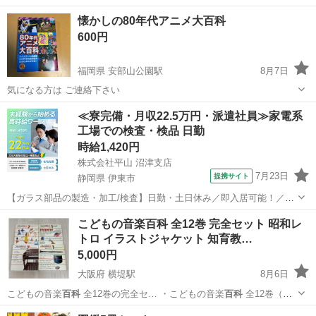
懐かしの80年代アニメ大百科
600円
福岡県 安部山公園駅
8月7日
気になる方は ご連絡下さい
福岡
北九州市
安部山公園駅
その他
80年代
≪寮完備・月収22.5万円・派遣社員≫家電系
工場での検査・検品 日勤
時給1,420円
株式会社平山 沼津支店
7月23日
提携サイト
静岡県 伊東市
【ガラス部品の製造・加工/検査】日勤・土日休み／即入居可能！／伊
豆でのんびりライフ♪ ガラス部品の製造・加工/検査 【株式会社平山で
静岡
伊東市
その他
こどもの音楽百科 全12巻 完全セット 昭和レ
の正社員採用（無期雇用派遣）となります】 「2人で同じ職場で働き
トロ イラストジャケット 知育教…
たい」 「仕事も休みも一...
5,000円
大阪府 横堤駅
8月6日
こどもの音楽
百科
全12巻の完全セ… ・こどもの音楽
百科
全12巻（完
全セ…
大阪
大阪市
横堤駅
絵本
百科