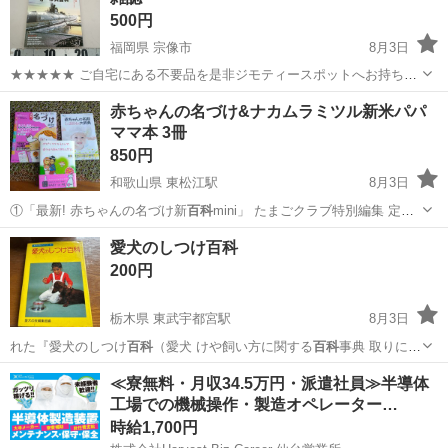
500円
福岡県 宗像市
8月3日
★★★★★ ご自宅にある不要品を是非ジモティースポットへお持ち込
みしませんか？ 家電、趣味・スポーツ・レジャー用品、こども用品、
福岡
宗像市
雑誌
潜水艦
赤ちゃんの名づけ&ナカムラミツル新米パパ
衣料服飾品、生活雑貨、家具、本、CD・DVDなどが無料でまとめて持
ママ本 3冊
ち込めます！ ※詳細はこ...
850円
和歌山県 東松江駅
8月3日
①「最新! 赤ちゃんの名づけ新
百科
mini」 たまごクラブ特別編集 定
価…
和歌山
和歌山市
東松江駅
マタニティ用品
パパ
愛犬のしつけ百科
200円
栃木県 東武宇都宮駅
8月3日
れた『愛犬のしつけ
百科
（愛犬 けや飼い方に関する
百科
事典 取りに来
ら…
栃木
宇都宮市
東武宇都宮駅
その他
≪寮無料・月収34.5万円・派遣社員≫半導体
工場での機械操作・製造オペレーター…
時給1,700円