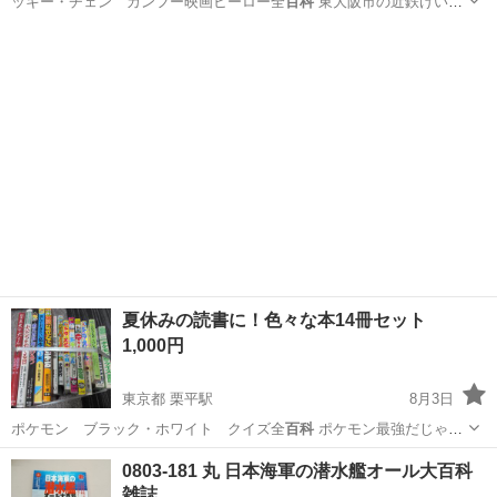
ッキー・チェン カンフー映画ヒーロー全
百科
東大阪市の近鉄けいは
んな線吉田駅前…
大阪
東大阪市
吉田駅
雑誌
DVD
夏休みの読書に！色々な本14冊セット
1,000円
東京都 栗平駅
8月3日
ポケモン ブラック・ホワイト クイズ全
百科
ポケモン最強だじゃれ
クラブ こんたく…
東京
町田市
栗平駅
絵本
ドラえもん
0803-181 丸 日本海軍の潜水艦オール大百科
雑誌