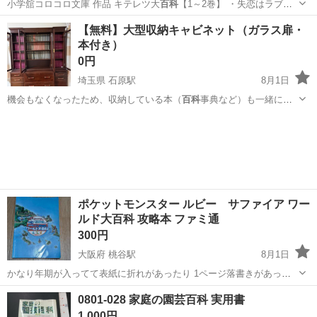
小学舘コロコロ文庫 作品 キテレツ大
百科
【1～2巻】 ・失恋はラブミ
膏 ・片道…
愛知
名古屋市
南大高駅
マンガ、コミック、アニメ
【無料】大型収納キャビネット（ガラス扉・
本付き）
ラブ
0円
埼玉県 石原駅
8月1日
機会もなくなったため、収納している本（
百科
事典など）も一緒にお
譲りいたします。本…
埼玉
熊谷市
石原駅
収納家具
世界の名著
ポケットモンスター ルビー サファイア ワー
ルド大百科 攻略本 ファミ通
300円
大阪府 桃谷駅
8月1日
かなり年期が入ってて表紙に折れがあったり 1ページ落書きがあった
りします。写真5枚目参照 一応自分が何十年も本棚で保管してた物で
大阪
大阪市
桃谷駅
参考書
0801-028 家庭の園芸百科 実用書
す。 波乗りで、どこになにがあるかなど役に立つ攻略本です。
1,000円