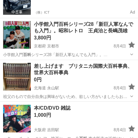
マをご利用いただけるサービスがあります！
Ad
（株）ICT
小学館入門百科シリーズ28「新巨人軍なんで
も入門」。昭和レトロ 王貞治と長嶋茂雄
3,800円
京都府 京都市
8月4日
小学館入門
百科
シリーズ28「新巨人軍なんでも入門」。…
京都
京都市
その他
王貞治
差し上げます ブリタニカ国際大百科事典、
世界大百科事典
0円
北海道 永山駅
8月4日
祖父のもので自分自身は興味がないため、欲しい方がいましたらお譲
りしたいと思います。 場所は旭川市末広になります。 日程調整をして
北海道
旭川市
永山駅
語学、辞書
世界大百科事典
本/CD/DVD 雑誌
現物確認を行い、引き取れる方が持っていってもらえればと思いま
1,000円
す。
大阪府 吉田駅
8月4日