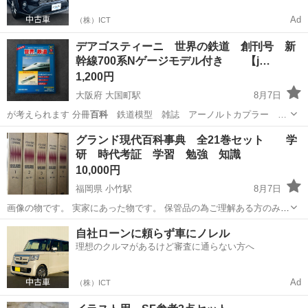
Ad
（株）ICT
デアゴスティーニ 世界の鉄道 創刊号 新
幹線700系Nゲージモデル付き 【j…
1,200円
大阪府 大国町駅
8月7日
が考えられます 分冊
百科
鉄道模型 雑誌 アーノルトカプラー …
大阪
大阪市
大国町駅
模型、プラモデル
グランド現代百科事典 全21巻セット 学
研 時代考証 学習 勉強 知識
10,000円
福岡県 小竹駅
8月7日
画像の物です。 実家にあった物です。 保管品の為ご理解ある方のみ
よろしくお願いします。 自己紹介欄をよく読んでからご連絡頂くと お
福岡
飯塚市
小竹駅
参考書
自社ローンに頼らず車にノレル
話スムーズに進むと思います。 他の物と一緒でも大丈夫です。
理想のクルマがあるけど審査に通らない方へ
Ad
（株）ICT