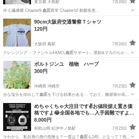
東京都 大島駅
7月24日
r8 心臓腫瘍 Chapter9
血圧
異常 Chapter10 動脈疾患…
東京
江東区
大島駅
医学、薬学、看護
臨床工学技士
90cm大阪府交通警察Ｔシャツ
120円
大阪府 鳳駅
7月24日
クレンジング ・ファンケルFANCL
血圧
サポート、亜鉛&マカのちから
・トリ…
大阪
堺市
鳳駅
キッズ用品
パトカー
ボルトジンユ 植物 ハーブ
300円
沖縄県 沖縄市
7月23日
分な塩分を排出して
血圧
を下げる効果がある… ており、糖尿病や高
血
圧
などの生活習慣病対…
沖縄
沖縄市
その他
ボルトジンユ
めちゃくちゃ大注目です✌お値段据え置き価
格ですよ😂全国各地でも…入手困難ですよ…
8,000円
和歌山県 紀伊中ノ島駅
7月23日
それから…私自身の身の危険も？一度は？
血圧
も240…となって？死に