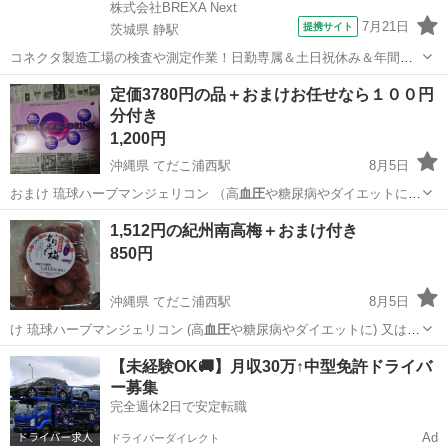
株式会社BREXA Next
7月21日
提携サイト
茨城県 静駅
コネクタ製造工場の検査や測定作業！日勤専属＆土日祝休み＆年間休
日128日★クリーンルーム内作業★マイカー通勤OK＆無料駐車場あり
茨城
常陸大宮市
静駅
その他
定価3780円の品＋おまけお任せなら１００円
★就業先食堂利用可！日払い制度あり！《茨城県常陸大宮市》 人気の
分付き
工場のお仕事 ◇コネクタ製造工...
1,200円
沖縄県 てだこ浦西駅
8月5日
おまけ 琉球ハーブマンジェリコン （高
血圧
や糖尿病やダイエットに）
※又はバタフ…
沖縄
宜野湾市
てだこ浦西駅
食品
レモングラス
1,512円の紀州南高梅＋おまけ付き
850円
沖縄県 てだこ浦西駅
8月5日
け 琉球ハーブマンジェリコン (高
血圧
や糖尿病やダイエットに) 又は
※バ…
沖縄
宜野湾市
てだこ浦西駅
食品
南高梅
【未経験OK🚚】月収30万↑中型免許ドライバ
ー募集
完全週休2日で安定転職
Ad
ドライバーダイレクト