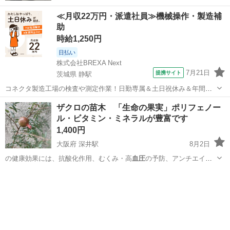
≪月収22万円・派遣社員≫機械操作・製造補
助
時給1,250円
日払い
株式会社BREXA Next
7月21日
提携サイト
茨城県 静駅
コネクタ製造工場の検査や測定作業！日勤専属＆土日祝休み＆年間休
日128日★クリーンルーム内作業★マイカー通勤OK＆無料駐車場あり
茨城
常陸大宮市
静駅
その他
ザクロの苗木 「生命の果実」ポリフェノー
★就業先食堂利用可！日払い制度あり！《茨城県常陸大宮市》 人気の
ル・ビタミン・ミネラルが豊富です
工場のお仕事 ◇コネクタ製造工...
1,400円
大阪府 深井駅
8月2日
の健康効果には、抗酸化作用、むくみ・高
血圧
の予防、アンチエイジ
ングなとが挙げられ…
大阪
堺市
深井駅
家庭用品