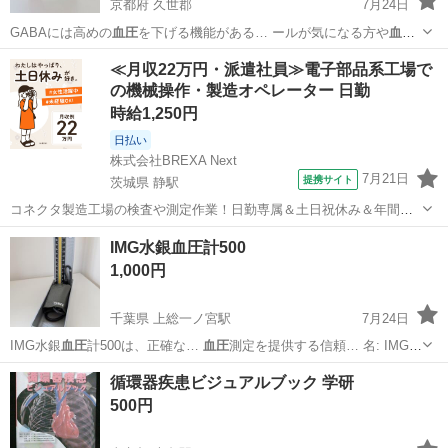
京都府 久世郡
7月24日
GABAには高めの
血圧
を下げる機能がある… ールが気になる方や
血圧
が高めの方におすす…
京都
久世郡
食品
≪月収22万円・派遣社員≫電子部品系工場で
の機械操作・製造オペレーター 日勤
時給1,250円
日払い
株式会社BREXA Next
7月21日
提携サイト
茨城県 静駅
コネクタ製造工場の検査や測定作業！日勤専属＆土日祝休み＆年間休
日128日★クリーンルーム内作業★マイカー通勤OK＆無料駐車場あり
茨城
常陸大宮市
静駅
その他
IMG水銀血圧計500
★就業先食堂利用可！日払い制度あり！《茨城県常陸大宮市》 人気の
1,000円
工場のお仕事 ◇コネクタ製造工...
千葉県 上総一ノ宮駅
7月24日
IMG水銀
血圧
計500は、正確な…
血圧
測定を提供する信頼… 名: IMG
水銀
血圧
計 500 - 付…
千葉
長生郡
上総一ノ宮駅
ダイエットグッズ
血圧
循環器疾患ビジュアルブック 学研
500円