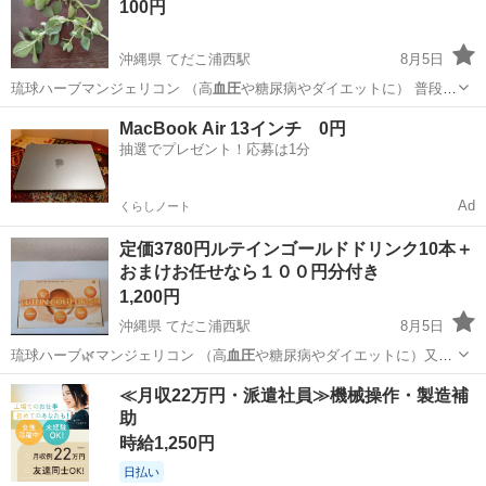
100円
沖縄県 てだこ浦西駅
8月5日
琉球ハーブマンジェリコン （高
血圧
や糖尿病やダイエットに） 普段は
喜友…
沖縄
宜野湾市
てだこ浦西駅
食品
マンジェリコン
MacBook Air 13インチ 0円
抽選でプレゼント！応募は1分
Ad
くらしノート
定価3780円ルテインゴールドドリンク10本＋
おまけお任せなら１００円分付き
1,200円
沖縄県 てだこ浦西駅
8月5日
琉球ハーブ🌿マンジェリコン （高
血圧
や糖尿病やダイエットに）又は
※バタフ…
沖縄
宜野湾市
てだこ浦西駅
食品
ハンビー
≪月収22万円・派遣社員≫機械操作・製造補
助
時給1,250円
日払い