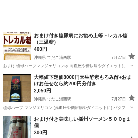
おまけ付き糖尿病にお勧め上等トレカル糖
（三温糖）
400円
沖縄県 てだこ浦西駅
7月27日
おまけ 琉球ハーブマンジェリコン🌿 高
血圧
や糖尿病やダイエットにお
勧め 又は※バ…
沖縄
宜野湾市
てだこ浦西駅
食品
三温糖
大幅値下定価8000円天生酵素もろみ酢+おま
けお任せなら約200円分付き
2,050円
沖縄県 てだこ浦西駅
7月27日
琉球ハーブ マンジエリコン (高
血圧
や糖尿病やダイエットに) バタフラ
イ…
沖縄
宜野湾市
てだこ浦西駅
食品
マンジエリコン
おまけ付き美味しい播州ソーメン５００g１
個
300円