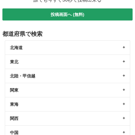
投稿画面へ (無料)
都道府県で検索
北海道
東北
北陸・甲信越
関東
東海
関西
中国