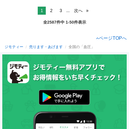
1
2
3
...
次へ
全2587件中 1-50件表示
ページTOPへ
ジモティー
売ります・あげます
全国の「血圧」