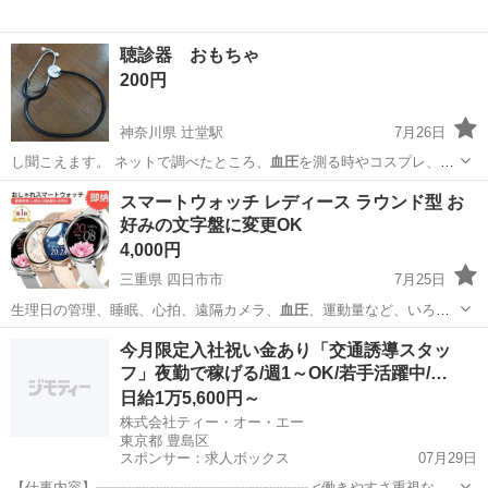
聴診器 おもちゃ
200円
神奈川県 辻堂駅
7月26日
し聞こえます。 ネットで調べたところ、
血圧
を測る時やコスプレ、お
芝居小道具などに…
神奈川
藤沢市
辻堂駅
おもちゃ
スマートウォッチ レディース ラウンド型 お
好みの文字盤に変更OK
4,000円
三重県 四日市市
7月25日
生理日の管理、睡眠、心拍、遠隔カメラ、
血圧
、運動量など、いろん
な機能があります。…
三重
四日市市
生活雑貨
スマートウォッチ
今月限定入社祝い金あり「交通誘導スタッ
フ」夜勤で稼げる/週1～OK/若手活躍中/…
日給1万5,600円～
株式会社ティー・オー・エー
東京都 豊島区
スポンサー：求人ボックス
07月29日
【仕事内容】┈┈┈┈┈┈┈┈┈┈┈┈┈┈┈ <働きやすさ重視なら