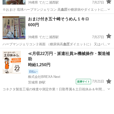
沖縄県 てだこ浦西駅
7月27日
※おまけ 琉球ハーブマンジェリコン 高
血圧
や糖尿病やダイエットに
※又はバタフラ…
沖縄
宜野湾市
てだこ浦西駅
食品
播州
おまけ付き五十崎そうめん１キロ
600円
沖縄県 てだこ浦西駅
7月27日
ハーブマンジェリコン２画面 （糖尿病高
血圧
ダイエットに） 又はバタ
フライピー🦋３…
沖縄
宜野湾市
てだこ浦西駅
食品
そうめん
≪月収22万円・派遣社員≫機械操作・製造補
助
時給1,250円
日払い
株式会社BREXA Next
7月21日
提携サイト
茨城県 静駅
コネクタ製造工場の検査や測定作業！日勤専属＆土日祝休み＆年間休
日128日★クリーンルーム内作業★マイカー通勤OK＆無料駐車場あり
茨城
常陸大宮市
静駅
その他
★就業先食堂利用可！日払い制度あり！《茨城県常陸大宮市》 人気の
工場のお仕事 ◇コネクタ製造工...