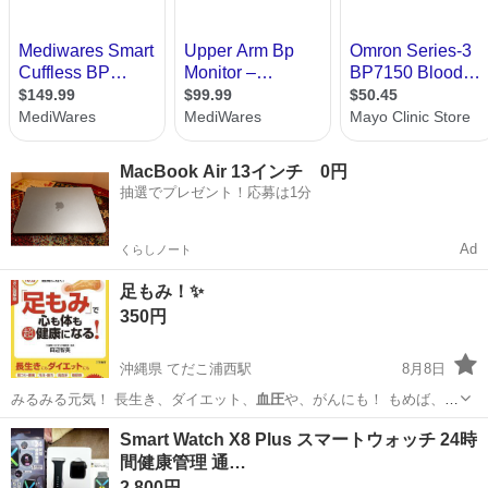
MacBook Air 13インチ 0円
抽選でプレゼント！応募は1分
Ad
くらしノート
足もみ！✨️
350円
沖縄県 てだこ浦西駅
8月8日
みるみる元気！ 長生き、ダイエット、
血圧
や、がんにも！ もめば、感
じる劇的変…
沖縄
沖縄市
てだこ浦西駅
本/CD/DVD
もみ
Smart Watch X8 Plus スマートウォッチ 24時
間健康管理 通…
2,800円