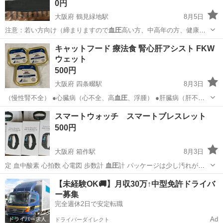
0円
大阪府 鶴見緑地駅
8月5日
注意：若い方向け（締まりますので
血圧
高い方、中高年の方、健康に
問題のある方…
大阪
大阪市
鶴見緑地駅
小物
完全無料
キャットフード 療法食 腎心肝アシスト FKW
ウェット
500円
大阪府 四条畷駅
8月3日
（慢性腎不全） ●心臓病（心不全、高
血圧
、浮腫） ●肝臓病（肝不
全、胆汁うっ…
大阪
大東市
四条畷駅
その他
ウェット
スマートウォッチ スマートブレスレット
500円
大阪府 箱作駅
8月3日
定 血中酸素 心拍数 心電図 歩数計
血圧
計 パッケージは少し汚れがあ
る為、激安…
大阪
阪南市
箱作駅
その他
スマートウォッチ
【未経験OK🚚】月収30万↑中型免許ドライバ
ー募集
完全週休2日で安定転職
Ad
ドライバーダイレクト