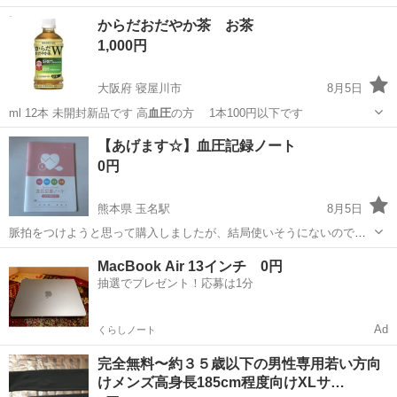
からだおだやか茶 お茶
1,000円
大阪府 寝屋川市
8月5日
ml 12本 未開封新品です 高
血圧
の方 1本100円以下です
大阪
寝屋川市
食品
【あげます☆】血圧記録ノート
0円
熊本県 玉名駅
8月5日
脈拍をつけようと思って購入しましたが、結局使いそうにないので、
必要な方にお譲りいたします☺️ よろしくお願いいたします(*´꒳`*)
熊本
玉名郡
玉名駅
その他
MacBook Air 13インチ 0円
抽選でプレゼント！応募は1分
Ad
くらしノート
完全無料〜約３５歳以下の男性専用若い方向
けメンズ高身長185cm程度向けXLサ…