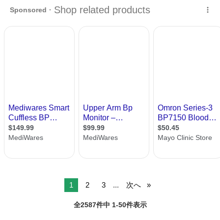
徳島
阿南市
西原駅
電話、ＦＡＸ
ウォッチ
1
2
3
...
次へ
全2587件中 1-50件表示