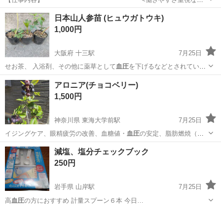
ココ一択! > 日払いOK×週1日〜OK 夜勤で効率よく、でも無理なく稼
アルバイト・パート
日本山人参苗 (ヒュウガトウキ)
げる警備! 重い作業なし・チーム作業だから安心 ・
1,000円
┈┈┈┈┈┈┈┈┈┈┈┈┈┈┈ 面接は気軽に...
大阪府 十三駅
7月25日
せお茶、 入浴剤、その他に薬草として
血圧
を下げるなどとされていま
すが 自己…
大阪
大阪市
十三駅
その他
ヒュウガトウキ
アロニア(チョコベリー)
1,500円
神奈川県 東海大学前駅
7月25日
イジングケア、眼精疲労の改善、血糖値・
血圧
の安定、脂肪燃焼（ダ
イエット）効果が期…
神奈川
秦野市
東海大学前駅
家庭用品
チョコ
減塩、塩分チェックブック
250円
岩手県 山岸駅
7月25日
高
血圧
の方におすすめ 計量スプーン６本 今日…
岩手
盛岡市
山岸駅
調理器具
血圧