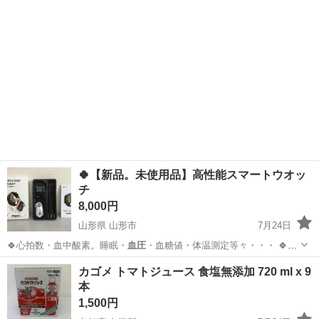
🍀【新品。未使用品】高性能スマートウオッ
チ
8,000円
山形県 山形市
7月24日
🍀心拍数・血中酸素。睡眠・
血圧
・血糖値・体温測定等々・・・ 🍀心
拍…
山形
山形市
その他
新品
カゴメ トマトジュース 食塩無添加 720 ml x 9
本
1,500円