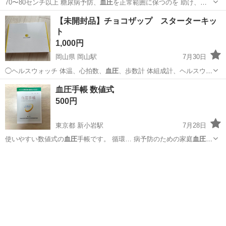
70〜80センチ以上 糖尿病予防、
血圧
を正常範囲に保つのを 助け、心
血管疾…
沖縄
中頭郡
家庭用品
マンジェリコン
【未開封品】チョコザップ スターターキッ
ト
1,000円
岡山県 岡山駅
7月30日
◯ヘルスウォッチ 体温、心拍数、
血圧
、歩数計 体組成計、ヘルスウォ
ッチと…
岡山
岡山市
岡山駅
その他
血圧手帳 数値式
500円
東京都 新小岩駅
7月28日
使いやすい数値式の
血圧
手帳です。 循環… 病予防のための家庭
血圧
測
定にご活用いただ… けます。 日本高
血圧
協会が発行している…
東京
葛飾区
新小岩駅
手帳
血圧