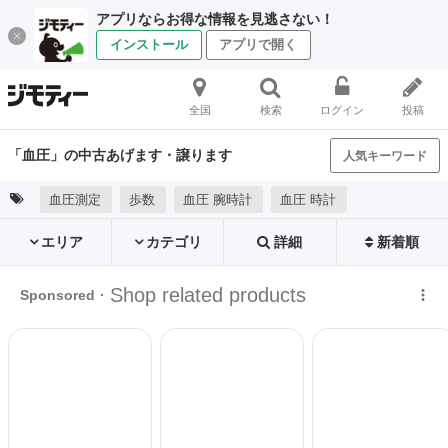
アプリならお得な情報を見逃さない！
インストール
アプリで開く
全国
検索
ログイン
投稿
「血圧」の中古あげます・譲ります
人気キーワード
血圧測定
歩数
血圧 腕時計
血圧 時計
エリア
カテゴリ
詳細
新着順