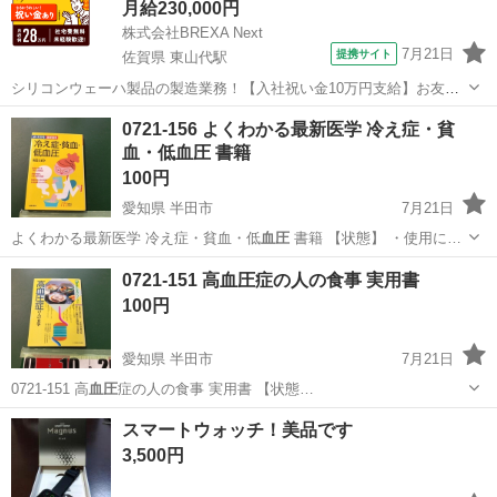
月給230,000円
株式会社BREXA Next
7月21日
提携サイト
佐賀県 東山代駅
シリコンウェーハ製品の製造業務！【入社祝い金10万円支給】お友達
やカップルとの応募OK◎年間休日129日＆休出なしでプライベート充
佐賀
伊万里市
東山代駅
その他
0721-156 よくわかる最新医学 冷え症・貧
実♪業務はクリーンルームで快適作業◎自社正社員登用制度あり★1食
血・低血圧 書籍
300円～の格安食堂あり！《佐...
100円
愛知県 半田市
7月21日
よくわかる最新医学 冷え症・貧血・低
血圧
書籍 【状態】 ・使用に…
愛知
半田市
医学、薬学、看護
現地
0721-151 高血圧症の人の食事 実用書
100円
愛知県 半田市
7月21日
0721-151 高
血圧
症の人の食事 実用書 【状態…
愛知
半田市
医学、薬学、看護
現地
スマートウォッチ！美品です
3,500円