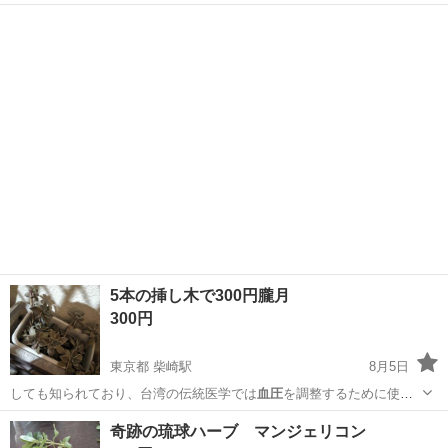
多々あるかと思い…
栃木
足利市
その他
スマートウォッチ
5本の挿し木で300円朧月
300円
東京都 柴崎駅
8月5日
しても知られており、台湾の伝統医学では
血圧
を調整するために使用
されることもありま…
東京
調布市
柴崎駅
家庭用品
アロマティカス
奇跡の琉球ハーブ マンジェリコン