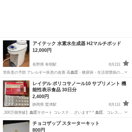
アイテック 水素水生成器 H2マルチポッド
12,000円
長野県 有明駅
8月2日
管疾患の予防 アレルギー疾患の改善 高
血圧
・糖尿病・生活習慣病の改
善 便秘・下痢…
長野
安曇野市
有明駅
美容家電
レイデル ポリコサノール10 サプリメント 機
能性表示食品 30日分
2,400円
静岡県 鷲津駅
8月1日
,300万個突破】
血圧
サポート コレステ… ざいます^ ^
血圧
、コレステ
ロールの… 。コレステロールや
血圧
が気になる方、健康… す。
静岡
湖西市
鷲津駅
食品
チョコザップ スターターキット
✅【高めの
血圧
・中性脂肪対策】悪… 血管に蓄積すると、
血圧
の健康
800円
に影響を与え… げる...