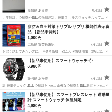
愛知県 あま市
8月1日
、歩数計、心拍数や
血圧
の簡易測定、睡眠ロ… ルスウォッチよって
血
圧
、心拍数、体温など…
愛知
あま市
その他
チョコ
脂肪＆血圧対策トリプル サプリ 機能性表示食
品 【新品未開封】
1,000円
広島県 安芸長束駅
7月31日
お安く試してみたい方に。 ✴️参考価格 ¥2,180 ✴️賞味期限 2026.11
広島
広島市
安芸長束駅
健康食品
血圧
【新品未使用】スマートウォッチ ④
6,980円
静岡県 浜松市
7月31日
計 睡眠チェック
血圧
心拍計iPhon… 正確な心拍数と
血圧
測定 FitFin…
静岡
浜松市
服/ファッション
スマートウォッチ
【新品未使用】 スマートブレスレット 運動量
計 スマートウォッチ 体温測定 …
4,980円