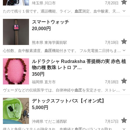
埼玉県 川口市
7月20日
たので残り１個です。通話機能、ライン、
血圧
測定、血中酸素、天
気、トレーニングモー…
埼玉
川口市
その他
スマートウォッチ
スマートウォッチ
20,000円
熊本県 東海学園前駅
7月19日
心拍数、血中酸素濃度、
血圧
機能付きです。 フル充電後二日持ちま
す…
熊本
熊本市
東海学園前駅
アクセサリー
ルドラクシャ Rudraksha 菩提樹の実 赤色 植
物の種 数珠 レトロ ア…
スマートウォッチ
350円
福岡県 直方市
7月18日
ヴェーダなどの伝統医学では、自律神経や
血圧
を安定させ、ストレス
や疲労を和らげると…
福岡
直方市
アクセサリー
デトックスフットバス【イオン式】
5,000円
沖縄県 てだこ浦西駅
7月17日
使うと免疫システムが強化され、血糖値と
血圧
のバランスが取れ、関