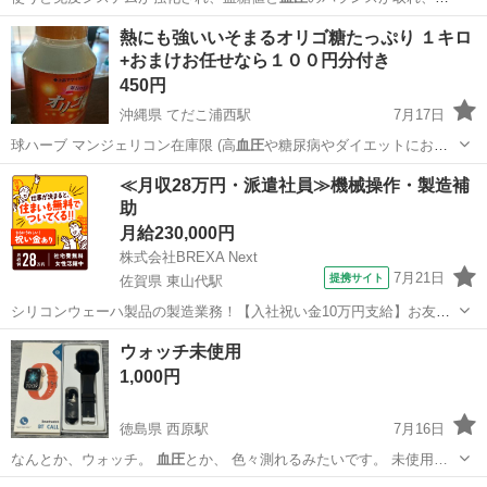
節炎の痛み、リウマ…
沖縄
宜野湾市
てだこ浦西駅
美容家電
熱にも強いいそまるオリゴ糖たっぷり １キロ
+おまけお任せなら１００円分付き
450円
沖縄県 てだこ浦西駅
7月17日
球ハーブ マンジェリコン在庫限 (高
血圧
や糖尿病やダイエットにお勧
め) 又はバ…
沖縄
宜野湾市
てだこ浦西駅
食品
血圧
≪月収28万円・派遣社員≫機械操作・製造補
助
月給230,000円
株式会社BREXA Next
7月21日
提携サイト
佐賀県 東山代駅
シリコンウェーハ製品の製造業務！【入社祝い金10万円支給】お友達
やカップルとの応募OK◎年間休日129日＆休出なしでプライベート充
佐賀
伊万里市
東山代駅
その他
ウォッチ未使用
実♪業務はクリーンルームで快適作業◎自社正社員登用制度あり★1食
1,000円
300円～の格安食堂あり！《佐...
徳島県 西原駅
7月16日
なんとか、ウォッチ。
血圧
とか、 色々測れるみたいです。 未使用…