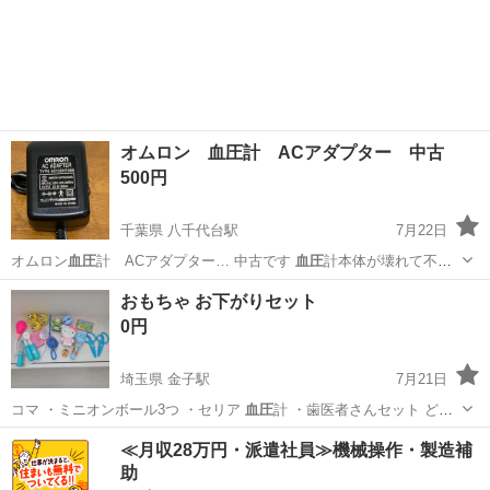
かけになり？危…
和歌山
和歌山市
紀伊中ノ島駅
その他
たまごっち
オムロン 血圧計 ACアダプター 中古
500円
千葉県 八千代台駅
7月22日
オムロン
血圧
計 ACアダプター… 中古です
血圧
計本体が壊れて不
用…
千葉
八千代市
八千代台駅
その他
血圧
おもちゃ お下がりセット
0円
埼玉県 金子駅
7月21日
コマ ・ミニオンボール3つ ・セリア
血圧
計 ・歯医者さんセット どれ
も子供が…
埼玉
入間市
金子駅
パズル
お下がり
≪月収28万円・派遣社員≫機械操作・製造補
助