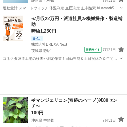
静岡県 浜松市
7月31日
運動量計 スマートウォッチ 体温測定
血圧
測定 血中酸素 bluetooth5.…
静岡
浜松市
その他
血圧測定
≪月収22万円・派遣社員≫機械操作・製造補
助
時給1,250円
日払い
株式会社BREXA Next
7月21日
提携サイト
茨城県 静駅
コネクタ製造工場の検査や測定作業！日勤専属＆土日祝休み＆年間休
日128日★クリーンルーム内作業★マイカー通勤OK＆無料駐車場あり
茨城
常陸大宮市
静駅
その他
★就業先食堂利用可！日払い制度あり！《茨城県常陸大宮市》 人気の
工場のお仕事 ◇コネクタ製造工...
🌱マンジェリコン(奇跡のハーブ )④80セン
チ〜
100円
沖縄県 中頭郡
7月31日