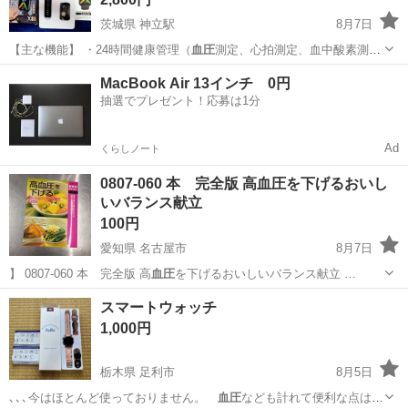
茨城県 神立駅
8月7日
【主な機能】 ・24時間健康管理（
血圧
測定、心拍測定、血中酸素測
定） ・スポ…
茨城
土浦市
神立駅
携帯アクセサリー
MacBook Air 13インチ 0円
抽選でプレゼント！応募は1分
Ad
くらしノート
0807-060 本 完全版 高血圧を下げるおいし
いバランス献立
100円
愛知県 名古屋市
8月7日
】 0807-060 本 完全版 高
血圧
を下げるおいしいバランス献立 …
愛知
名古屋市
医学、薬学、看護
血圧
スマートウォッチ
1,000円
栃木県 足利市
8月5日
､､､今はほとんど使っておりません。
血圧
なども計れて便利な点は