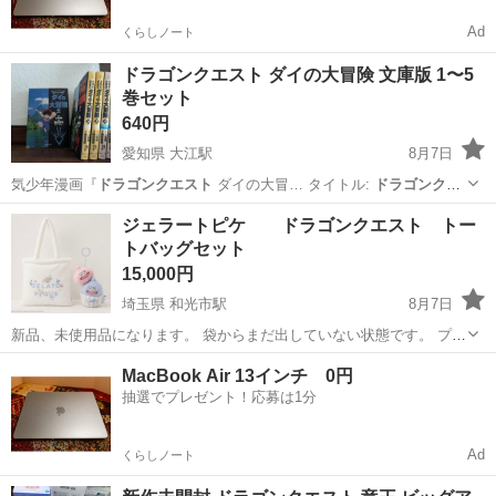
Ad
くらしノート
ドラゴンクエスト ダイの大冒険 文庫版 1〜5
巻セット
640円
愛知県 大江駅
8月7日
気少年漫画『
ドラゴンクエスト
ダイの大冒… タイトル:
ドラゴンクエ
スト
ダイの大冒…
愛知
名古屋市
大江駅
マンガ、コミック、アニメ
ジェラートピケ ドラゴンクエスト トー
トバッグセット
文庫
15,000円
埼玉県 和光市駅
8月7日
新品、未使用品になります。 袋からまだ出していない状態です。 プレ
ゼントに購入しましたが、物が被ってしまった為出品致します。 トー
埼玉
和光市
和光市駅
バッグ
ドラゴンクエスト
MacBook Air 13インチ 0円
トとキーホルダーのセットです。
抽選でプレゼント！応募は1分
Ad
くらしノート