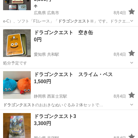
広島県 広島市
8月4日
e-C）、ソフト「F1レース」「
ドラゴンクエスト
Ⅲ」です。ドラクエⅢ
はバックアッ…
広島
広島市
テレビゲーム
ドラゴンクエスト 空き缶
0円
愛知県 共和駅
8月4日
処分予定です
愛知
大府市
共和駅
その他
ドラゴンクエスト
ドラゴンクエスト スライム・ベス
1,500円
静岡県 西富士宮駅
8月4日
ドラゴンクエスト
のおおきなぬいぐるみ２体セットで…
静岡
富士宮市
西富士宮駅
おもちゃ
ドラゴンクエスト3
3,300円