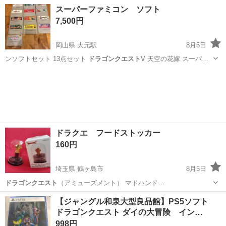
カー 【D…
大阪
枚方市
郡津駅
ポータブルゲーム
スーパーファミコン ソフト
7,500円
岡山県 大元駅
8月5日
ンソフトセット 13点セット
ドラゴンクエスト
V 天空の花嫁 スーパー
ファミコ…
岡山
岡山市
大元駅
テレビゲーム
ファミコンソフト
ドラクエ フードストッカー
160円
埼玉県 鶴ヶ島市
8月5日
ドラゴンクエスト
（アミューズメント） マドハンド…
埼玉
鶴ヶ島市
食器
ドラクエ
【ジャングル和泉大型良品館】PS5ソフト
ドラゴンクエスト ダイの大冒険 イン…
998円