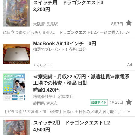
スイッチ用 ドラゴンクエスト3
3,200円
大阪府 長尾駅
8月7日
に目立つ傷などもありません。
ドラゴンクエスト
1.2と一緒に購入して
いただける…
大阪
枚方市
長尾駅
テレビゲーム
ドラゴンクエスト3
MacBook Air 13インチ 0円
抽選でプレゼント！応募は1分
Ad
くらしノート
≪寮完備・月収22.5万円・派遣社員≫家電系
工場での検査・検品 日勤
時給1,420円
株式会社平山 沼津支店
7月23日
提携サイト
静岡県 伊東市
【ガラス部品の製造・加工/検査】日勤・土日休み／即入居可能！／伊
豆でのんびりライフ♪ ガラス部品の製造・加工/検査 【株式会社平山で
静岡
伊東市
その他
スイッチ2用 ドラゴンクエスト1.2
の正社員採用（無期雇用派遣）となります】 「2人で同じ職場で働き
4,500円
たい」 「仕事も休みも一...