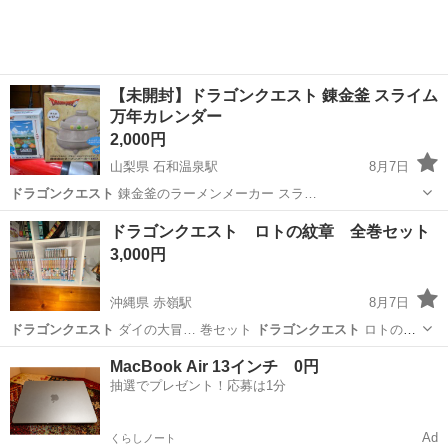
【未開封】ドラゴンクエスト 錬金釜 スライム
万年カレンダー
2,000円
山梨県 石和温泉駅
8月7日
ドラゴンクエスト
錬金釜のラーメンメーカー スラ…
山梨
笛吹市
石和温泉駅
その他
スライム
ドラゴンクエスト ロトの紋章 全巻セット
3,000円
沖縄県 赤嶺駅
8月7日
ドラゴンクエスト
ダイの大冒… 巻セット
ドラゴンクエスト
ロトの紋
章…
沖縄
豊見城市
赤嶺駅
マンガ、コミック、アニメ
MacBook Air 13インチ 0円
抽選でプレゼント！応募は1分
Ad
くらしノート