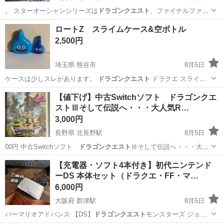
。 スターオーシャンシリーズは
ドラゴンクエスト
、ファイナルファン
タジーに次ぐシ…
滋賀
東近江市
能登川駅
マンガ、コミック、アニメ
ロートZ スライムケース&空ボトル
漫画
2,500円
埼玉県 熊谷市
8月5日
ケースは少しスレがあります。
ドラゴンクエスト
ドラクエ スライム
ロート製薬…
埼玉
熊谷市
その他
ドラクエ
【値下げ】中古Switchソフト ドラゴンクエ
ストⅢそして伝説へ・・・大人気R…
3,000円
長野県 北長野駅
8月5日
00円 中古Switchソフト
ドラゴンクエスト
Ⅲそして伝説へ・・・大人
気RPG…
長野
長野市
北長野駅
テレビゲーム
Switch
【充電器・ソフト4本付き】初代ニンテンド
ーDS 本体セット（ドラクエ・FF・マ…
6,000円
大阪府 郡津駅
8月5日
パーマリオアドバンス 【DS】
ドラゴンクエスト
モンスターズ ジョー