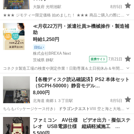
大阪府 光明池駅
8月5日
★★★ ジモティー限定価格 始めました！ ★★★ 商品ご購入の際に
「ジモティーを見た」と言っていただくと、 ジモティー限定価格(店頭
大阪
和泉市
光明池駅
テレビゲーム
ジャングル
≪月収22万円・派遣社員≫機械操作・製造補
価格より3%OFF)でのご購入が可能です。 サカイ引越センターグルー
助
プ...
時給1,250円
日払い
株式会社BREXA Next
7月21日
提携サイト
茨城県 静駅
コネクタ製造工場の検査や測定作業！日勤専属＆土日祝休み＆年間休
日128日★クリーンルーム内作業★マイカー通勤OK＆無料駐車場あり
茨城
常陸大宮市
静駅
その他
【各種ディスク読込確認済】PS2 本体セット
★就業先食堂利用可！日払い制度あり！《茨城県常陸大宮市》 人気の
（SCPH-50000）静音モデル…
工場のお仕事 ◇コネクタ製造工...
8,000円
北海道 南郷１３丁目駅
8月5日
ちらもパッケージケース付き）
ドラゴンクエスト
VIII 空と海と大地と
呪われし…
北海道
札幌市
南郷１３丁目駅
テレビゲーム
ドラクエ8
ファミコン AV仕様 ビデオ出力・擬似ステ
レオ USB電源仕様 縦縞軽減施工 …
5,500円