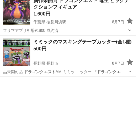
新作未開封 ドラゴンクエスト 竜王 ビッグア
クションフィギュア
1,600円
千葉県 検見川浜駅
8月7日
フリマアプリ相場¥1800 成約済
千葉
千葉市
検見川浜駅
フィギュア
ドラゴンクエスト
ミミックのマスキングテープカッター(全1種)
500円
長野県 長野市
8月7日
品未開封品
ドラゴンクエスト
AM ミミッ… ッター 『
ドラゴンクエス
ト
』シリーズに…
長野
長野市
その他
マスキングテープ