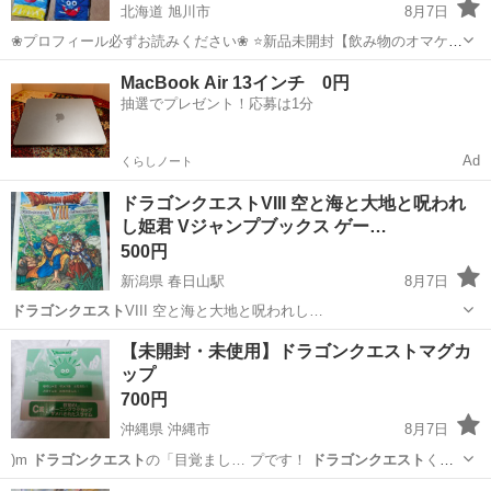
北海道 旭川市
8月7日
❀プロフィール必ずお読みください❀ ⭐️新品未開封【飲み物のオマケ】
⭐️5つまとめて♪
北海道
旭川市
ノベルティグッズ
ドラゴンクエスト
MacBook Air 13インチ 0円
抽選でプレゼント！応募は1分
Ad
くらしノート
ドラゴンクエストVIII 空と海と大地と呪われ
し姫君 Vジャンプブックス ゲー…
500円
新潟県 春日山駅
8月7日
ドラゴンクエスト
VIII 空と海と大地と呪われし…
新潟
上越市
春日山駅
本/CD/DVD
【未開封・未使用】ドラゴンクエストマグカ
ップ
700円
沖縄県 沖縄市
8月7日
)m
ドラゴンクエスト
の「目覚まし… プです！
ドラゴンクエスト
くじ
で当たっ…
沖縄
沖縄市
食器
ドラゴンクエスト