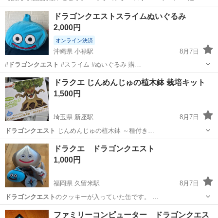
※新品未使…
岡山
都窪郡
早島駅
テレビゲーム
バトエン
ドラゴンクエストスライムぬいぐるみ
2,000円
オンライン決済
沖縄県 小禄駅
8月7日
#
ドラゴンクエスト
#スライム #ぬいぐるみ 購…
沖縄
那覇市
小禄駅
その他
ドラクエ じんめんじゅの植木鉢 栽培キット
1,500円
埼玉県 新座駅
8月7日
ドラゴンクエスト
じんめんじゅの植木鉢 ～種付き…
埼玉
新座市
新座駅
フィギュア
ドラクエ ドラゴンクエスト
1,000円
福岡県 久留米駅
8月7日
ドラゴンクエスト
のクッキーが入っていた缶です。 …
福岡
久留米市
久留米駅
おもちゃ
ドラゴンクエスト
ファミリーコンピューター ドラゴンクエス