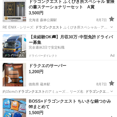
ドラゴンクエスト ふくびき所スペシャル 冒険
ろしくお願いします。
の書ステーショナリーセット A賞
3,500円
北海道 森林公園駅
8月7日
RE ENIX - シリーズ:
ドラゴンクエスト
ふくびき所スペシャル - ア
イ…
北海道
札幌市
森林公園駅
フィギュア
ドラゴンクエスト
【未経験OK🚚】月収30万↑中型免許ドライバ
ー募集
完全週休2日で安定転職
Ad
ドライバーダイレクト
ドラクエのサーバー
1,200円
徳島県 蔵本駅
8月7日
約15cmの
ドラゴンクエスト
のアミューズ… リーズ名:
ドラゴンクエス
ト
アミューズ…
徳島
徳島市
蔵本駅
食器
サーバー
BOSS×ドラゴンクエスト ちいさな鍋つかみ
🧤まとめて
1,500円