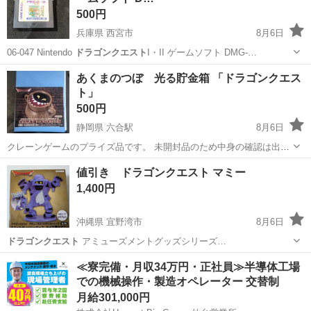
500円
兵庫県 西宮市
8月6日
06-047 Nintendo
ドラゴンクエスト
I・II ゲームソフト DMG-…
兵庫
西宮市
ポータブルゲーム
JPN
あくまのつぼ 光る貯金箱 「ドラゴンクエス
ト」
500円
静岡県 六合駅
8月6日
クレーンゲームのプライズ品です。 未開封品のため中身の確認は出来
ておりません。 また箱に多少キズや凹みなどがある場合がございま
静岡
島田市
六合駅
フィギュア
つぼ
値引き ドラゴンクエスト マミー
す。 上記内容ご納得いただける方のみご購入をお願いします。 ※価格
1,400円
変更は必要に応じて当...
沖縄県 宜野湾市
8月6日
ドラゴンクエスト
アミューズメントグッズシリーズ…
沖縄
宜野湾市
フィギュア
ドラゴンクエスト
≪寮完備・月収34万円・正社員≫半導体工場
での機械操作・製造オペレーター 交替制
月給301,000円