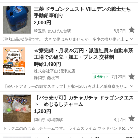
三菱 ドラゴンクエスト VIIエデンの戦士たち
手動鉛筆削り
2,000円
埼玉県 せんげん台駅
8月7日
現状出品未清掃です。 大きな傷はありませんが、多少の擦り傷と上面
と右側面がかなり日焼けで色が変わっています。 それと底面の滑り止
埼玉
春日部市
せんげん台駅
家庭用品
≪寮完備・月収28万円・派遣社員≫自動車系
めがない様です。 動作に問題はありません。 ノークレーム、ノーリタ
工場での組立・加工・プレス 交替制
ーンの方のみご購入下さい。 価...
時給1,490円
株式会社平山 沼津支店
7月23日
提携サイト
静岡県 藤枝市
【軽いドアミラーの組立スタッフ】月収例28万円以上／単身寮あり／
年間休日121日／初めてさんも安心のカンタン作業 【未経験歓迎】軽
静岡
藤枝市
その他
【バラ売り可】ガチャガチャ ドラゴンクエス
いドアミラーの組立スタッフ｜新設のキレイな工場◎男女活躍中！ 大
ト めじるしチャーム
手自動車部品メーカーの新設工...
1,200円
岡山県 球場前駅
8月7日
ドラクエのめじるしチャームです。 ライムスライム マッドハンド✖️２
バラ売り可 一体500円（定価） かなりかぶったので出品します。 よ
岡山
倉敷市
球場前駅
フィギュア
ドラゴンクエスト