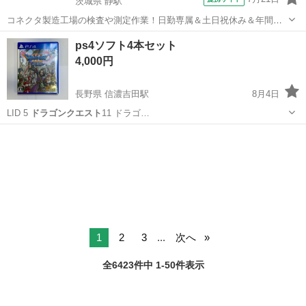
茨城県 静駅
コネクタ製造工場の検査や測定作業！日勤専属＆土日祝休み＆年間休
日128日★クリーンルーム内作業★マイカー通勤OK＆無料駐車場あり
茨城
常陸大宮市
静駅
その他
ps4ソフト4本セット
★就業先食堂利用可！日払い制度あり！《茨城県常陸大宮市》 人気の
4,000円
工場のお仕事 ◇コネクタ製造工...
長野県 信濃吉田駅
8月4日
LID 5
ドラゴンクエスト
11 ドラゴ…
長野
長野市
信濃吉田駅
テレビゲーム
ps4
1
2
3
...
次へ
全6423件中 1-50件表示