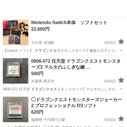
Nintendo Switch本体 ソフトセット
22,600円
大分県 高城駅
8月6日
【Switch ソフト】
ドラゴンクエスト
モンスターズ3 魔族の王子とエ
ル…
大分
大分市
高城駅
おもちゃ
0806-072 任天堂 ドラゴンクエストモンスタ
ーズ2 マルタのふしぎな鍵 …
500円
兵庫県 西宮市
8月6日
0806-072 任天堂
ドラゴンクエスト
モンスターズ2 マルタのふしぎな…
兵庫
西宮市
ポータブルゲーム
現地
◯ドラゴンクエストモンスターズジョーカー
2 プロフェッショナル DSソフト
620円
福岡県 千代県庁口駅
8月6日