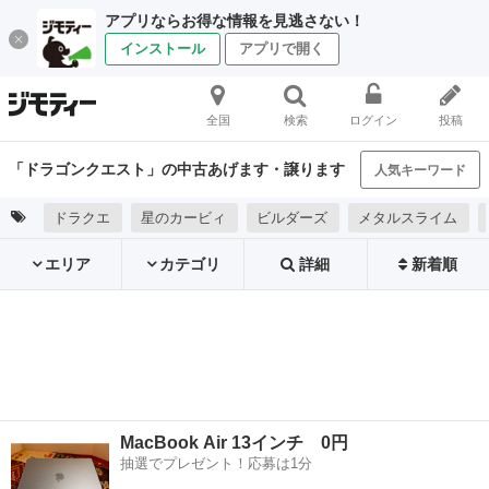
アプリならお得な情報を見逃さない！
インストール
アプリで開く
全国
検索
ログイン
投稿
「ドラゴンクエスト」の中古あげます・譲ります
人気キーワード
ドラクエ
星のカービィ
ビルダーズ
メタルスライム
エリア
カテゴリ
詳細
新着順
MacBook Air 13インチ 0円
抽選でプレゼント！応募は1分