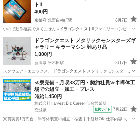
トII
400円
京都府 北野白梅町駅
8月7日
いので動作確認できてません #
ドラゴンクエスト
IIファミリーコンピュ
ーター
京都
京都市
北野白梅町駅
おもちゃ
ドラゴンクエスト メタリックモンスターズギ
ャラリー キラーマシン 難あり品
1,000円
新潟県 平木田駅
8月7日
スクウェア・エニックス。
ドラゴンクエスト
メタリックモンスターズ
ギャラリ…
新潟
胎内市
平木田駅
フィギュア
キラーマシン
≪寮完備・月収33万円・契約社員≫半導体工
場での組立・加工・プレス
時給1,450円
株式会社Harvest Biz Career 仙台営業所
7月22日
提携サイト
宮城県
寮費実質1万円台｜半導体装置の組立・検査｜未経験OK 仕事内容 ＼半
導体製造装置の組立・検査スタッフ／ 大手メーカー工場内で、半導体
宮城
その他
をつくるための装置を組み立てる仕事です。 タブレットや図面を確認
しながら、ドライバ...