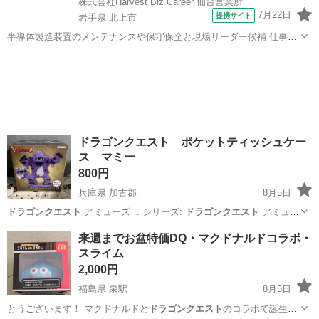
株式会社Harvest Biz Career 仙台営業所
7月22日
提携サイト
岩手県 北上市
半導体製造装置のメンテナンスや保守保全と現場リーダー候補 仕事内
容 ＼フラッシュメモリの製造を行う工場で半導体製造装置の保守・点
岩手
北上市
その他
検のお仕事／ 【主な業務】 フラッシュメモリなどに使用される「半導
体」。 その半導体を...
ドラゴンクエスト ポケットティッシュケー
ス マミー
800円
兵庫県 加古郡
8月5日
ドラゴンクエスト
アミューズ… シリーズ:
ドラゴンクエスト
アミュー
ズ…
兵庫
加古郡
フィギュア
ドラゴンクエスト
来週までお盆特価DQ・マクドナルドコラボ・
スライム
2,000円
福島県 泉駅
8月5日
とうございます！ マクドナルドと
ドラゴンクエスト
のコラボで誕生し