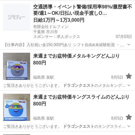
た、スライムのフ…
福島
いわき市
泉駅
フィギュア
スライム
交通誘導・イベント警備/採用率98%/履歴書不
要/週1～OK/日払い現金手渡しO…
日給1万円～1万3,000円
有限会社ドルフィン
千葉県 市川市
スポンサー：求人ボックス
07月03日
【仕事内容】入社祝い金150,000円あり シフト自由&未経験歓迎
・直
行直帰OK ・一部車・自転車・バイク通勤OK ・週1～OK ・日払い・
アルバイト・パート
来週までお盆特価メタルキングどんぶり
週払いOK、現金手渡しも可能です! <仕事内容> 建築・土木工事現場
800円
で...
福島県 泉駅
8月5日
ご覧頂きありがとうございます。
ドラゴンクエスト
のメタルキングの
どんぶりになりま…
福島
いわき市
泉駅
食器
メタルキング
来週までお盆特価キングスライムのどんぶり
800円
福島県 泉駅
8月5日
ご覧頂きありがとうございます。
ドラゴンクエスト
のキングスライム
のどんぶりになり…
福島
いわき市
泉駅
食器
キングスライム