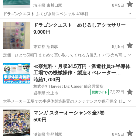
埼玉県 東川口駅
8月5日
ドラゴンクエスト
ふくびき所スペシャル 40年目…
埼玉
川口市
東川口駅
模型、プラモデル
ドラクエ
ドラゴンクエスト めじるしアクセサリー
9,000円
東京都 沼袋駅
8月5日
定価 ひとつ500円 まとめて買い取ってくれる方優先！ バラ売も可能
ですが個数多いい方優先させていただきます。 シドー、キングスライ
東京
中野区
沼袋駅
フィギュア
≪寮無料・月収34.5万円・派遣社員≫半導体
ムはひとつ1000円です。
工場での機械操作・製造オペレーター…
時給1,700円
株式会社Harvest Biz Career 仙台営業所
7月22日
提携サイト
岩手県 北上市
大手メーカー工場での半導体製造装置のメンテナンスや保守保全 仕事
内容 ＼フラッシュメモリの製造を行う工場で半導体製造装置の保守・
岩手
北上市
その他
マンガ スターオーシャン3 全7巻
点検のお仕事／ 新工場新設に伴い、請負現場の立ち上げを行います！
500円
※立ち上げ時期目安：2...
滋賀県 能登川駅
8月5日