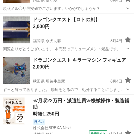
岡山県 足守駅
8月4日
現状メル◯リ最安値でございます。いかがでしょうか？
岡山
岡山市
足守駅
テレビゲーム
ドラゴンクエスト【ロトの剣】
2,000円
福岡県 永犬丸駅
8月4日
閲覧ありがとうございます。 本商品はアミューズメント景品です。 新
品・未開封・未使用品です。 価格比較のため、某フリマサイトでの販
福岡
北九州市
永犬丸駅
おもちゃ
ロトの剣
ドラゴンクエスト キラーマシン フィギュア
売価格を5枚目に載せています。 ー☆ー☆ー☆ー☆ー☆ー☆ー☆ー☆
2,000円
ー☆ー☆ー DRAGON...
秋田県 羽後牛島駅
8月4日
ずっと飾ってありました。 場所をとるので、処分することにしまし
た。 箱などはありません。 汚れや傷があります。
秋田
秋田市
羽後牛島駅
フィギュア
キラーマシン
≪月収22万円・派遣社員≫機械操作・製造補
助
時給1,250円
日払い
株式会社BREXA Next
7月21日
提携サイト