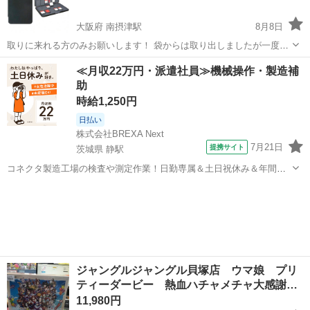
大阪府 南摂津駅
8月8日
取りに来れる方のみお願いします！ 袋からは取り出しましたが一度も
使っていません！
大阪
摂津市
南摂津駅
テレビゲーム
Switch
≪月収22万円・派遣社員≫機械操作・製造補
助
時給1,250円
日払い
株式会社BREXA Next
7月21日
提携サイト
茨城県 静駅
コネクタ製造工場の検査や測定作業！日勤専属＆土日祝休み＆年間休
日128日★クリーンルーム内作業★マイカー通勤OK＆無料駐車場あり
茨城
常陸大宮市
静駅
その他
★就業先食堂利用可！日払い制度あり！《茨城県常陸大宮市》 人気の
工場のお仕事 ◇コネクタ製造工...
ジャングルジャングル貝塚店 ウマ娘 プリ
ティーダービー 熱血ハチャメチャ大感謝…
11,980円