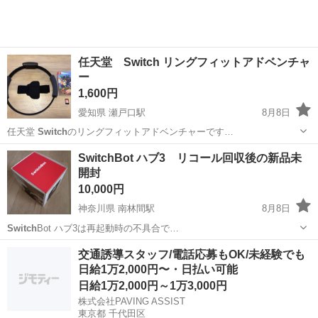
任天堂 Switch リングフィットアドベンチャ
ー
1,600円
愛知県 瀬戸口駅
8月8日
任天堂
Switch
のリングフィットアドベンチャーです…
愛知
瀬戸市
瀬戸口駅
テレビゲーム
SwitchBot ハブ3 リコール回収後の新品未
開封
10,000円
神奈川県 南林間駅
8月8日
Switch
Bot ハブ3は再起動時の不具合で…
神奈川
大和市
南林間駅
その他
交通誘導スタッフ/電話応募もOK/未経験でも
日給1万2,000円〜・日払い可能
日給1万2,000円～1万3,000円
株式会社PAVING ASSIST
東京都 千代田区