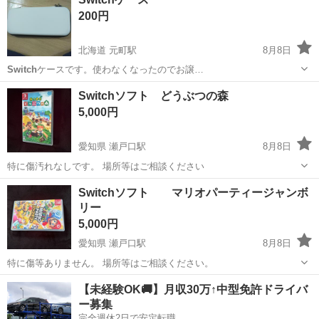
200円
北海道 元町駅
8月8日
Switch
ケースです。使わなくなったのでお譲…
北海道
札幌市
元町駅
携帯アクセサリー
Switch
Switchソフト どうぶつの森
5,000円
愛知県 瀬戸口駅
8月8日
特に傷汚れなしです。 場所等はご相談ください
愛知
瀬戸市
瀬戸口駅
テレビゲーム
Switch
Switchソフト マリオパーティージャンボ
リー
5,000円
愛知県 瀬戸口駅
8月8日
特に傷等ありません。 場所等はご相談ください。
愛知
瀬戸市
瀬戸口駅
テレビゲーム
Switch
【未経験OK🚚】月収30万↑中型免許ドライバ
ー募集
完全週休2日で安定転職