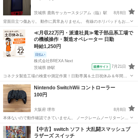
茨城県 鹿島サッカースタジアム（臨）駅
8月8日
背面目立つ傷あり。 動作に異常ありません。 有線のホリパッドもお付
けいたします。
茨城
鹿嶋市
鹿島サッカースタジアム（臨）駅
その他
≪月収22万円・派遣社員≫電子部品系工場で
の機械操作・製造オペレーター 日勤
ホリパッド
時給1,250円
日払い
株式会社BREXA Next
7月21日
提携サイト
茨城県 静駅
コネクタ製造工場の検査や測定作業！日勤専属＆土日祝休み＆年間休
日128日★クリーンルーム内作業★マイカー通勤OK＆無料駐車場あり
茨城
常陸大宮市
静駅
その他
Nintendo SwitchWii コントローラー
★就業先食堂利用可！日払い制度あり！《茨城県常陸大宮市》 人気の
100円
工場のお仕事 ◇コネクタ製造工...
大阪府 堺市
8月8日
本体ないので動作確認できていません。 ノークレームノーリターンで
お願いいたします。
大阪
堺市
テレビゲーム
コントローラー
【中古】switch ソフト 大乱闘スマッシュブ
ラザーズ スイッチ