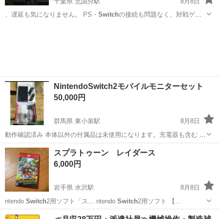
千葉県 北国分駅
8月8日
、遅延も気になりません。 PS・
Switch
の接続も問題なく、対戦ゲー
ムにも使…
千葉
松戸市
北国分駅
テレビ
BRAVIA
NintendoSwitch2モバイルモニターセット
50,000円
群馬県 東小泉駅
8月8日
動作確認済み 本体以外の付属品は未使用になります。充電器も含む 本
体もテレビプレーしかしてないため傷などはありません。 保証期間は
群馬
邑楽郡
東小泉駅
テレビゲーム
Switch
スプラトゥーン レイダース
過ぎてるため利用てまきません。 使用頻度は週に１度プレーする程度
6,000円
です。 おまけに15.6...
岩手県 水沢駅
8月8日
ntendo
Switch
2用ソフト「ス… ntendo
Switch
2用ソフト 【…
岩手
奥州市
水沢駅
テレビゲーム
レイダース