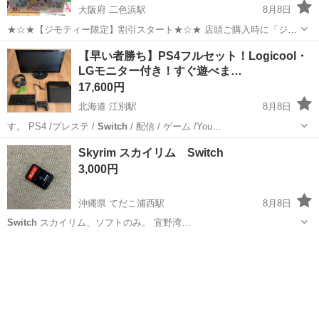
大阪府 二色浜駅
8月8日
★☆★【ジモティー限定】割引スタート★☆★ 店頭ご購入時に「ジモ
ティーを見た」とお伝え頂くと 【店頭価格より 3%OFF！】にてご購
大阪
貝塚市
二色浜駅
テレビゲーム
【早い者勝ち】PS4フルセット！Logicool・
入出来ます！ 家具ならご自身でお持ち帰りの場合には なんとなんと！
LGモニター付き！すぐ遊べま…
【店頭価格より12%OFF...
17,600円
北海道 江別駅
8月8日
す。 PS4 /プレステ /
Switch
/ 配信 / ゲーム /You…
北海道
江別市
江別駅
テレビゲーム
Skyrim スカイリム Switch
3,000円
沖縄県 てだこ浦西駅
8月8日
Switch
スカイリム、ソフトのみ。 宜野湾…
沖縄
宜野湾市
てだこ浦西駅
テレビゲーム
Switch