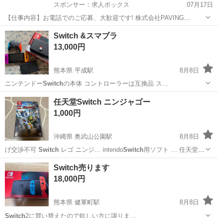
スポンサー：求人ボックス
07月17日
【仕事内容】お電話でのご応募、大歓迎です! 株式会社PAVING
ASSIST:03-5817-4907 「今すぐまとまったお金が必要」 「どうせ働く
アルバイト・パート
Switch &スマブラ
なら人間関係のしがらみがない綺麗な営業所が良い」 そんな貴方にぴ
13,000円
ったりの環境です...
熊本県 平成駅
8月8日
ニンテンドー
Switch
の本体 コントローラーは互換品 ス…
熊本
熊本市
平成駅
ポータブルゲーム
Switch
任天堂Switch ニンジャゴー
1,000円
沖縄県 奥武山公園駅
8月8日
げ交渉不可
Switch
レゴ ニンジ… intendo
Switch
用ソフト … 任天堂
Switch
レゴ レ…
沖縄
豊見城市
奥武山公園駅
テレビゲーム
Switch
Switch売ります
18,000円
熊本県 健軍町駅
8月8日
Switch
2に買い替えたので欲しい方に譲りま…