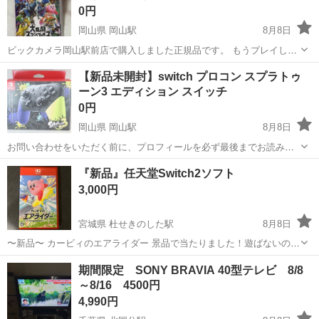
0円
岡山県 岡山駅
8月8日
ビックカメラ岡山駅前店で購入しました正規品です。 もうプレイしな
いので欲しい方に譲ります。
岡山
岡山市
岡山駅
テレビゲーム
switch
【新品未開封】switch プロコン スプラトゥ
ーン3 エディション スイッチ
0円
岡山県 岡山駅
8月8日
お問い合わせをいただく前に、プロフィールを必ず最後までお読みく
ださいますようお願い申し上げます。プロフィールを未読の方は、ご
岡山
岡山市
岡山駅
テレビゲーム
switch
『新品』任天堂Switch2ソフト
返信いたしかねます。 購入してから押し入れで保管していました。 一
3,000円
度も開封、使用していません。 ...
宮城県 杜せきのした駅
8月8日
〜新品〜 カービィのエアライダー 景品で当たりました！遊ばないので
お譲りします 定価: パッケージ版8,980円（税込） ※他のサイトにも掲
宮城
名取市
杜せきのした駅
テレビゲーム
期間限定 SONY BRAVIA 40型テレビ 8/8
載してるので決まり次第終了
～8/16 4500円
4,990円