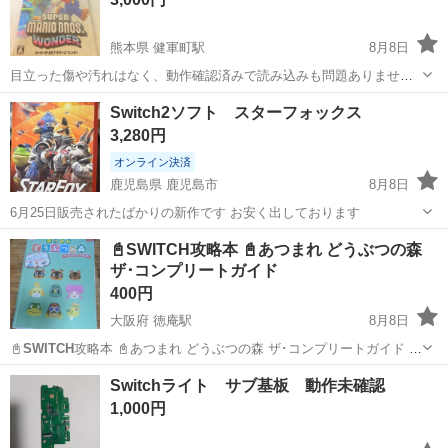
熊本県 健軍町駅
8月8日
目立った傷や汚れはなく、動作確認済みで読み込みも問題ありませ
ん。 状態は良好です！お探しの方、この機会にぜひ(*´`)
熊本
熊本市
健軍町駅
テレビゲーム
Switch2ソフト スターフォックス
3,280円
オンライン決済
鹿児島県 鹿児島市
8月8日
6月25日販売されたばかりの新作です お安く出しております
鹿児島
鹿児島市
テレビゲーム
📓SWITCH攻略本 📓あつまれ どうぶつの森
ザ･コンプリートガイド
400円
大阪府 徳庵駅
8月8日
📓
SWITCH
攻略本 📓あつまれ どうぶつの森 ザ･コンプリートガイド 🅰
参照ｻｲ
大阪
東大阪市
徳庵駅
ゲーム攻略本
Switchライト サブ基板 動作未確認
ﾄ:https://www.amazon.co.jp/%E3%81%82%E3%81%A4%E3%81%BE
あつまれ どうぶつの森
1,000円
%E3%82%8C-%...