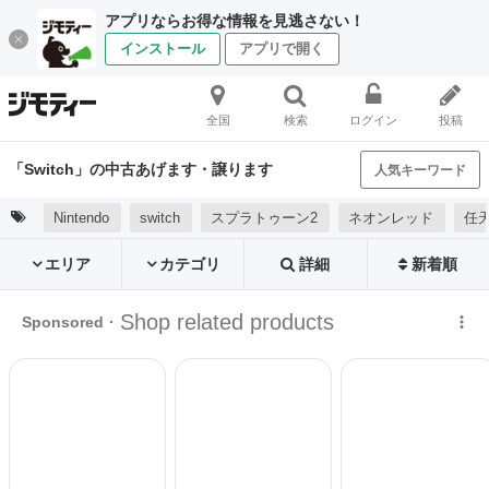
アプリならお得な情報を見逃さない！
インストール
アプリで開く
全国
検索
ログイン
投稿
「Switch」の中古あげます・譲ります
人気キーワード
Nintendo
switch
スプラトゥーン2
ネオンレッド
任
エリア
カテゴリ
詳細
新着順