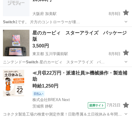
大阪府 加美駅
8月8日
Switch
1です。 片方のコントローラーが壊…
大阪
八尾市
加美駅
ポータブルゲーム
小学校
星のカービィ スターアライズ パッケージ
版
3,500円
東京都 玉川学園前駅
8月8日
ニンテンドー
Switch
星のカービィ スターアライズ パ…
東京
町田市
玉川学園前駅
テレビゲーム
≪月収22万円・派遣社員≫機械操作・製造補
助
時給1,250円
日払い
株式会社BREXA Next
7月21日
提携サイト
茨城県 静駅
コネクタ製造工場の検査や測定作業！日勤専属＆土日祝休み＆年間休
日128日★クリーンルーム内作業★マイカー通勤OK＆無料駐車場あり
茨城
常陸大宮市
静駅
その他
★就業先食堂利用可！日払い制度あり！《茨城県常陸大宮市》 人気の
工場のお仕事 ◇コネクタ製造工...