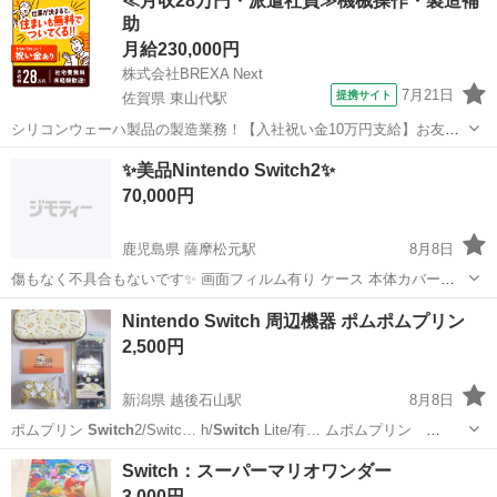
≪月収28万円・派遣社員≫機械操作・製造補
助
月給230,000円
株式会社BREXA Next
7月21日
提携サイト
佐賀県 東山代駅
シリコンウェーハ製品の製造業務！【入社祝い金10万円支給】お友達
やカップルとの応募OK◎年間休日129日＆休出なしでプライベート充
佐賀
伊万里市
東山代駅
その他
✨美品Nintendo Switch2✨
実♪業務はクリーンルームで快適作業◎自社正社員登用制度あり★1食
70,000円
300円～の格安食堂あり！《佐...
鹿児島県 薩摩松元駅
8月8日
傷もなく不具合もないです✨ 画面フィルム有り ケース 本体カバー有
り ソフト イナズマイレブン おばけの射的 箱あり よろしくお願い致し
鹿児島
鹿児島市
薩摩松元駅
その他
射的
Nintendo Switch 周辺機器 ポムポムプリン
ます🙇
2,500円
新潟県 越後石山駅
8月8日
ポムプリン
Switch
2/Switc… h/
Switch
Lite/有… ムポムプリン
Switch
2ケース 外に… ムポムプリン
Switch
ドッグカバー … 1800円
新潟
新潟市
越後石山駅
テレビゲーム
Switch：スーパーマリオワンダー
Switch
2ケース 50…
3,000円