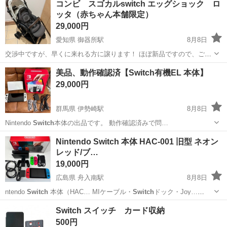
コンビ スゴカルswitch エッグショック ロ
ッタ（赤ちゃん本舗限定）
29,000円
愛知県 御器所駅
8月8日
交渉中ですが、早くに来れる方に譲ります！ ほぼ新品ですので、ご希
望者はお早めに！これ以上値下がりすることはございません。。 2023
愛知
名古屋市
御器所駅
ベビー用品
switch
美品、動作確認済【Switch有機EL 本体】
年に新品で購入しました🎵 高級ベビーカー80,000円以上（本体7万以
29,000円
上+付属品等）は...
群馬県 伊勢崎駅
8月8日
Nintendo
Switch
本体の出品です。 動作確認済みで問…
群馬
伊勢崎市
伊勢崎駅
テレビゲーム
Nintendo Switch 本体 HAC-001 旧型 ネオン
レッド/ブ…
19,000円
広島県 舟入南駅
8月8日
ntendo
Switch
本体（HAC… MIケーブル・
Switch
ドック・Joy…
ntendo
Switch
本体 ・型… ntendo
Switch
本体（HAC… ntendo
広島
広島市
舟入南駅
テレビゲーム
Switch スイッチ カード収納
Switch
ドック ・A… ・...
500円