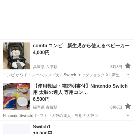
combi コンビ 新生児から使えるベビーカー
4,000円
兵庫県 六甲駅
8月8日
コンビ ホワイトレーベル スゴカル
Switch
エッグショック XL 新生…
兵庫
神戸市
六甲駅
ベビー用品
【使用数回・箱説明書付】Nintendo Switch
用 太鼓の達人 専用コン…
6,500円
福岡県 古賀駅
8月8日
Nintendo
Switch
用ソフト『太鼓の達人』専用の太鼓コ…
福岡
古賀市
古賀駅
テレビゲーム
Switch1
10,000円