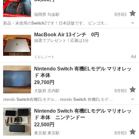
福岡県 勾金駅
8月8日
新品・未使用の
Switch
2です！日本語版です。 ビンゴ大…
福岡
福岡市
勾金駅
テレビゲーム
MacBook Air 13インチ 0円
抽選でプレゼント！応募は1分
Ad
くらしノート
Nintendo Switch 有機ELモデル マリオレッ
ド 本体
29,700円
大阪府 庄内駅
8月8日
ntendo
Switch
有機ELモデル… ntendo
Switch
有機ELモデ…
大阪
豊中市
庄内駅
ポータブルゲーム
有機EL
Nintendo Switch 有機ELモデル マリオレッ
ド 本体 ニンテンドー
22,500円
東京都 東京駅
8月8日