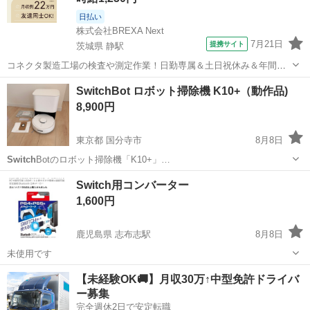
日払い
株式会社BREXA Next
7月21日
提携サイト
茨城県 静駅
コネクタ製造工場の検査や測定作業！日勤専属＆土日祝休み＆年間休
日128日★クリーンルーム内作業★マイカー通勤OK＆無料駐車場あり
茨城
常陸大宮市
静駅
その他
SwitchBot ロボット掃除機 K10+（動作品)
★就業先食堂利用可！日払い制度あり！《茨城県常陸大宮市》 人気の
8,900円
工場のお仕事 ◇コネクタ製造工...
東京都 国分寺市
8月8日
Switch
Botのロボット掃除機「K10+」…
東京
国分寺市
生活家電
Switch用コンバーター
1,600円
鹿児島県 志布志駅
8月8日
未使用です
鹿児島
鹿屋市
志布志駅
その他
【未経験OK🚚】月収30万↑中型免許ドライバ
ー募集
完全週休2日で安定転職