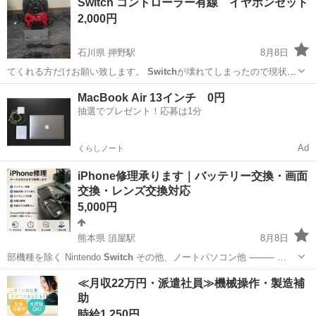
Switch コントローラー有線 イヤホンセット
分かりませんが、写真に写っているものが全てです。明らかな傷はあ
2,000円
りませんが、見落としがあるかもで...
石川県 押野駅
8月8日
てくれる方だけお願い致します。
Switch
が壊れてしまったので現状は
動作未確…
石川
金沢市
押野駅
ポータブルゲーム
Switch
MacBook Air 13インチ 0円
抽選でプレゼント！応募は1分
Ad
くらしノート
iPhone修理承ります｜バッテリー交換・画面
交換・レンズ交換対応
5,000円
熊本県 須屋駅
8月8日
部機種を除く Nintendo
Switch
その他、ノートパソコン他 ⸻ …
熊本
合志市
須屋駅
ソフトバンク
画面
≪月収22万円・派遣社員≫機械操作・製造補
助
時給1,250円