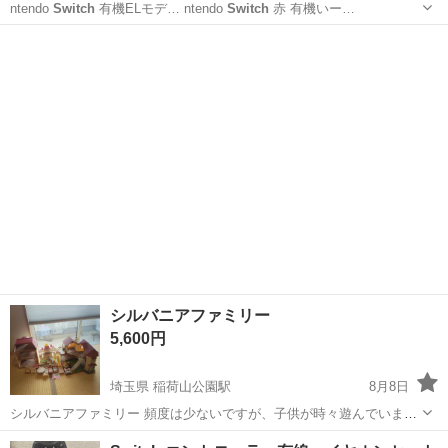
ntendo
Switch
有機ELモデ… ntendo
Switch
赤 有機いー…
東京
中央区
東京駅
テレビゲーム
有機EL
シルバニアファミリー
5,600円
埼玉県 稲荷山公園駅
8月8日
シルバニアファミリー 頻度は少ないですが、子供が時々遊んでいまし
た。 年齢的に更に遊びの頻度が減ったので、出品します。詳しい事は
埼玉
比企郡
稲荷山公園駅
おもちゃ