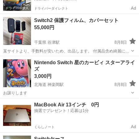
Ad
ドライバーダイレクト
Switch2 保護フィルム、カバーセット
55,000円
千葉県 谷津駅
8月8日
某サイトより、手数料が安いため、出品します。 付属品含め綺麗に残
ってます。 なお、マリオカートは付属してません。 保護フィルム、カ
千葉
習志野市
谷津駅
ポータブルゲーム
Nintendo Switch 星のカービィ スターアライ
バーセットなのでお得ですよ♪
ズ
3,000円
北海道 神楽岡駅
8月8日
お譲りします
北海道
旭川市
神楽岡駅
ポータブルゲーム
MacBook Air 13インチ 0円
抽選でプレゼント！応募は1分
Ad
くらしノート
Switchケース