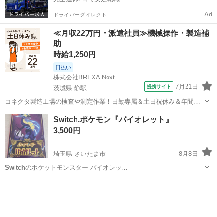
Ad
ドライバーダイレクト
≪月収22万円・派遣社員≫機械操作・製造補
助
時給1,250円
日払い
株式会社BREXA Next
7月21日
提携サイト
茨城県 静駅
コネクタ製造工場の検査や測定作業！日勤専属＆土日祝休み＆年間休
日128日★クリーンルーム内作業★マイカー通勤OK＆無料駐車場あり
茨城
常陸大宮市
静駅
その他
Switch.ポケモン『バイオレット』
★就業先食堂利用可！日払い制度あり！《茨城県常陸大宮市》 人気の
3,500円
工場のお仕事 ◇コネクタ製造工...
埼玉県 さいたま市
8月8日
Switch
のポケットモンスター バイオレッ…
埼玉
さいたま市
テレビゲーム
Switch