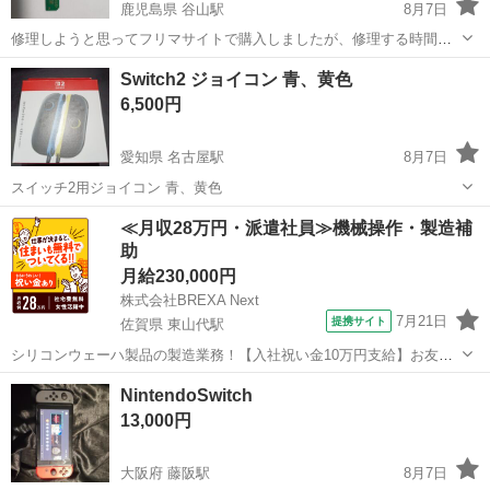
鹿児島県 谷山駅
8月7日
修理しようと思ってフリマサイトで購入しましたが、修理する時間が
なく出品します。出品者の説明をコピペします。 動作未確認ですがコ
鹿児島
鹿児島市
谷山駅
家具
Switch
Switch2 ジョイコン 青、黄色
ネクターに異常が見られないので使えると思います。 修理できる方ご
6,500円
検討ください。
愛知県 名古屋駅
8月7日
スイッチ2用ジョイコン 青、黄色
愛知
名古屋市
名古屋駅
おもちゃ
≪月収28万円・派遣社員≫機械操作・製造補
助
月給230,000円
株式会社BREXA Next
7月21日
提携サイト
佐賀県 東山代駅
シリコンウェーハ製品の製造業務！【入社祝い金10万円支給】お友達
やカップルとの応募OK◎年間休日129日＆休出なしでプライベート充
佐賀
伊万里市
東山代駅
その他
NintendoSwitch
実♪業務はクリーンルームで快適作業◎自社正社員登用制度あり★1食
13,000円
300円～の格安食堂あり！《佐...
大阪府 藤阪駅
8月7日