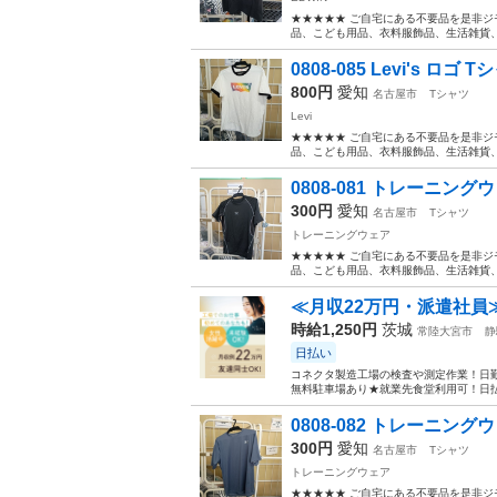
★★★★★ ご自宅にある不要品を是非ジ
品、こども用品、衣料服飾品、生活雑貨、家
0808-085 Levi's ロ
800円
愛知
名古屋市
Tシャツ
Levi
★★★★★ ご自宅にある不要品を是非ジ
品、こども用品、衣料服飾品、生活雑貨、家
0808-081 トレーニン
300円
愛知
名古屋市
Tシャツ
トレーニングウェア
★★★★★ ご自宅にある不要品を是非ジ
品、こども用品、衣料服飾品、生活雑貨、家
≪月収22万円・派遣社員
時給1,250円
茨城
常陸大宮市
静
日払い
コネクタ製造工場の検査や測定作業！日勤
無料駐車場あり★就業先食堂利用可！日払
0808-082 トレーニン
300円
愛知
名古屋市
Tシャツ
トレーニングウェア
★★★★★ ご自宅にある不要品を是非ジ