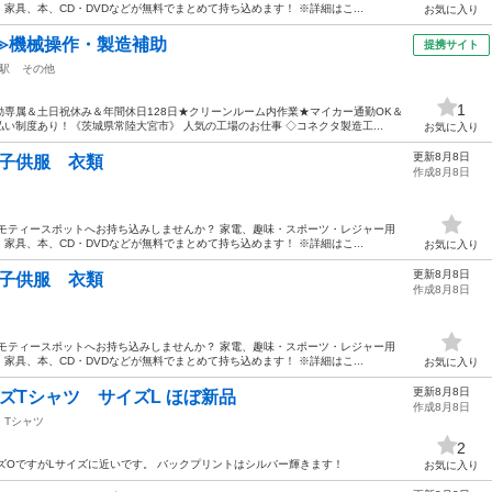
具、本、CD・DVDなどが無料でまとめて持ち込めます！ ※詳細はこ...
お気に入り
≫機械操作・製造補助
提携サイト
駅
その他
1
専属＆土日祝休み＆年間休日128日★クリーンルーム内作業★マイカー通勤OK＆
い制度あり！《茨城県常陸大宮市》 人気の工場のお仕事 ◇コネクタ製造工...
お気に入り
更新8月8日
ア 子供服 衣類
作成8月8日
モティースポットへお持ち込みしませんか？ 家電、趣味・スポーツ・レジャー用
具、本、CD・DVDなどが無料でまとめて持ち込めます！ ※詳細はこ...
お気に入り
更新8月8日
ア 子供服 衣類
作成8月8日
モティースポットへお持ち込みしませんか？ 家電、趣味・スポーツ・レジャー用
具、本、CD・DVDなどが無料でまとめて持ち込めます！ ※詳細はこ...
お気に入り
更新8月8日
ンズTシャツ サイズL ほぼ新品
作成8月8日
Tシャツ
2
イズOですがLサイズに近いです。 バックプリントはシルバー輝きます！
お気に入り