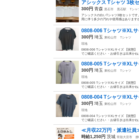
アシックス Tシャツ 3枚
300円
青森
黒石市
黒石駅
Tシャ
アシックスの白いTシャツ3枚セットです。 
用に伴う多少の汚れや使用感はありますが
0808-006 Tシャツ※XL
300円
埼玉
東松山市
Tシャツ
現地
0808-006 Tシャツ※XLサイズ 【
でご確認ください ・お値引きは出来かねま
0808-005 Tシャツ※XL
300円
埼玉
東松山市
Tシャツ
現地
0808-005 Tシャツ※XLサイズ 【
でご確認ください ・お値引きは出来かねま
0808-004 Tシャツ※XL
300円
埼玉
東松山市
Tシャツ
現地
0808-004 Tシャツ※XLサイズ 【
でご確認ください ・お値引きは出来かねま
≪月収22万円・派遣社員
時給1,250円
茨城
常陸大宮市
静