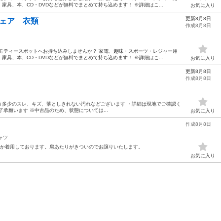
具、本、CD・DVDなどが無料でまとめて持ち込めます！ ※詳細はこ...
お気に入り
更新8月8日
グウェア 衣類
作成8月8日
モティースポットへお持ち込みしませんか？ 家電、趣味・スポーツ・レジャー用
具、本、CD・DVDなどが無料でまとめて持ち込めます！ ※詳細はこ...
お気に入り
更新8月8日
作成8月8日
使用に伴う多少のスレ、キズ、落としきれない汚れなどございます ・詳細は現地でご確認く
承願います ※中古品のため、状態については...
お気に入り
作成8月8日
ャツ
回か着用しております。肩あたりがきついのでお譲りいたします。
お気に入り