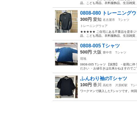
品、こども用品、衣料服飾品、生活雑貨、家
0808-080 トレーニン
300円
愛知
名古屋市
Tシャツ
トレーニングウェア
★★★★★ ご自宅にある不要品を是非ジ
品、こども用品、衣料服飾品、生活雑貨、家
0808-005 Tシャツ
500円
大阪
豊中市
Tシャツ
現地
0808-005 Tシャツ 【状態】 ・
ださい ・お値引きは出来かねますのでご了
ふんわり袖のTシャツ
100円
香川
高松市
片原町駅
Tシ
ワークマンで購入したTシャツです。何