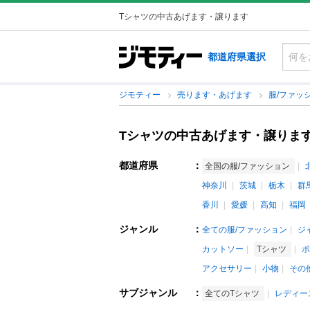
Tシャツの中古あげます・譲ります
都道府県選択
ジモティー
売ります・あげます
服/ファッ
Tシャツの中古あげます・譲りま
都道府県
：
全国の服/ファッション
神奈川
茨城
栃木
群
香川
愛媛
高知
福岡
ジャンル
：
全ての服/ファッション
ジ
カットソー
Tシャツ
ポ
アクセサリー
小物
その
サブジャンル
：
全てのTシャツ
レディー