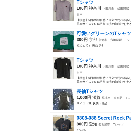
Tシャツ
100円
神奈川
小田原市
飯田岡駅
日本
【状態】5回程着用 特に目立つ汚れ等あ
日本サイズでS-M相当 ※光の加減でお色
可愛いグリーンのTシャツ
300円
京都
京都市
六地蔵駅
Tシ
短め丈です 美品です
Tシャツ
100円
神奈川
小田原市
飯田岡駅
日本
【状態】5回程着用 特に目立つ汚れ等あ
日本サイズでS-M相当 ※光の加減でお色
長袖Tシャツ
1,000円
滋賀
草津市
東京駅
Tシ
サイズ→3L 状態→良品
0808-088 Secret Rock P
800円
愛知
名古屋市
Tシャツ
EDWIN