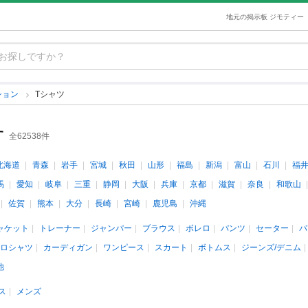
地元の掲示板 ジモティー
ション
Tシャツ
す
全62538件
北海道
青森
岩手
宮城
秋田
山形
福島
新潟
富山
石川
福
馬
愛知
岐阜
三重
静岡
大阪
兵庫
京都
滋賀
奈良
和歌山
佐賀
熊本
大分
長崎
宮崎
鹿児島
沖縄
ャケット
トレーナー
ジャンパー
ブラウス
ボレロ
パンツ
セーター
パ
ロシャツ
カーディガン
ワンピース
スカート
ボトムス
ジーンズ/デニム
他
ス
メンズ