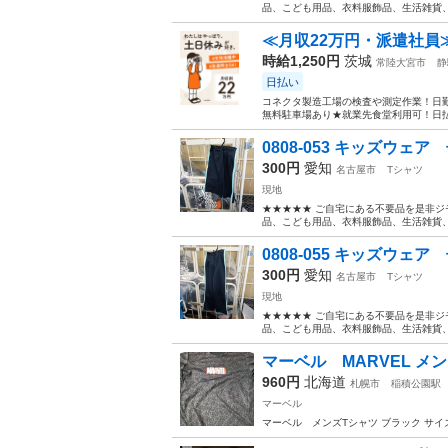
品、こども用品、衣料服飾品、生活雑貨、家
≪月収22万円・派遣社員
時給1,250円
茨城
常陸大宮市
静
日払い
コネクタ製造工場の検査や測定作業！日勤
無料駐車場あり★就業先食堂利用可！日払
0808-053 キッズウェ
300円
愛知
名古屋市
Tシャツ
現地
★★★★★ ご自宅にある不要品を是非ジ
品、こども用品、衣料服飾品、生活雑貨、家
0808-055 キッズウェ
300円
愛知
名古屋市
Tシャツ
現地
★★★★★ ご自宅にある不要品を是非ジ
品、こども用品、衣料服飾品、生活雑貨、家
マーベル MARVEL メ
960円
北海道
札幌市
稲積公園駅
マーベル
マーベル メンズTシャツ ブラック サ