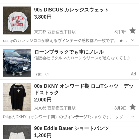
舗インテリアとして…
北海道
札幌市
その他
90s DISCUS カレッジスウェット
3,800円
東京都 西新宿五丁目駅
8月9日
ersityのカレッジロゴが映える
ヴィンテージ
感抜群の一枚です。 ★サ
イズ …
東京
渋谷区
西新宿五丁目駅
トレーナー
90年代
ローンブラックでも車にノレル
信販会社でクルマのローンやリースが通らなくてもクル
マをご利用いただけるサービスがあります！
Ad
（株）ICT
00s DKNY オンワード期 ロゴTシャツ デッ
ドストック
2,000円
東京都 西新宿五丁目駅
8月9日
0s頃のDKNY（オンワード期）の
ヴィンテージ
Tシャツです。 タグ付
きのデッド…
東京
渋谷区
西新宿五丁目駅
Tシャツ
90s Eddie Bauer ショートパンツ
1,200円