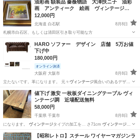
油彩画 額装品 薔薇物語 大澤扶ニ子 油彩
実♪業務はクリーンルームで快適作業◎自社正社員登用制度あり★1食
画 アンティーク 絵画 ヴィンテージ…
300円～の格安食堂あり！《佐...
12,000円
北海道 白石駅
8月8日
札幌市白石区、もしくは清田区引き取り可能な方
北海道
札幌市
白石駅
インテリア雑貨/小物
HARO ソファー デザイン 店舗 5万お値
下げ中
180,000円
オンライン決済
大阪府 大阪市
8月8日
立たないです。革になります。 元々
ヴィンテージ
風合いのあるデザイ
ンソファーで、職…
大阪
大阪市
生活雑貨
HARO
値下げ 激安 一枚板ダイニングテーブル ヴィ
ンテージ調 近場配送無料
58,000円
千葉県 千葉市
8月8日
になります。
ヴィンテージ
タイプの加工を… さ71cm
ヴィンテージ
感
が出る様にム…
千葉
千葉市
テーブル
ヴィンテージ
【昭和レトロ】スチール ワイヤーマガジンラ