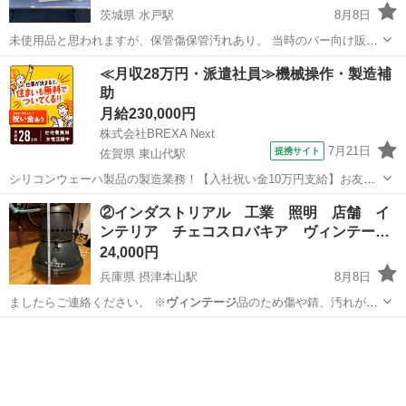
茨城県 水戸駅
8月8日
未使用品と思われますが、保管傷保管汚れあり。 当時のバー向け販促
品で非売品らしいです。 陶器製 ‪☆素人出品ですので、傷汚れ等の見落
茨城
水戸市
水戸駅
その他
≪月収28万円・派遣社員≫機械操作・製造補
とし、機能の不具合等の可能性はあります。ご心配の方は下見をされ
助
て、お客様の目で確認す...
月給230,000円
株式会社BREXA Next
7月21日
提携サイト
佐賀県 東山代駅
シリコンウェーハ製品の製造業務！【入社祝い金10万円支給】お友達
やカップルとの応募OK◎年間休日129日＆休出なしでプライベート充
佐賀
伊万里市
東山代駅
その他
②インダストリアル 工業 照明 店舗 イ
実♪業務はクリーンルームで快適作業◎自社正社員登用制度あり★1食
ンテリア チェコスロバキア ヴィンテー…
300円～の格安食堂あり！《佐...
24,000円
兵庫県 摂津本山駅
8月8日
ましたらご連絡ください。 ※
ヴィンテージ
品のため傷や錆、汚れが当
然にありま…
兵庫
神戸市
摂津本山駅
照明器具