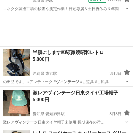
茨城県 静駅
コネクタ製造工場の検査や測定作業！日勤専属＆土日祝休み＆年間休
日128日★クリーンルーム内作業★マイカー通勤OK＆無料駐車場あり
茨城
常陸大宮市
静駅
その他
★就業先食堂利用可！日払い制度あり！《茨城県常陸大宮市》 人気の
工場のお仕事 ◇コネクタ製造工...
半額にします💴顕微鏡昭和レトロ
5,800円
沖縄県 東京駅
8月8日
の出品です。 #アンティーク #
ヴィンテージ
#古道具 #古民具
沖縄
宜野湾市
東京駅
その他
倍率
激レアヴィンテージ日東タイヤ工場帽子
5,000円
愛知県 愛知御津駅
8月8日
激レア
ヴィンテージ
日東タイヤ帽子未使用 長期保存の汚…
愛知
豊川市
愛知御津駅
小物
日東