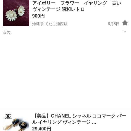
アイボリー フラワー イヤリング 古い
★就業先食堂利用可！日払い制度あり！《茨城県常陸大宮市》 人気の
ヴィンテージ 昭和レトロ
工場のお仕事 ◇コネクタ製造工...
900円
沖縄県 てだこ浦西駅
8月8日
古め
沖縄
中頭郡
てだこ浦西駅
アクセサリー
ヴィンテージ
【美品】CHANEL シャネル ココマーク パー
ル イヤリング ヴィンテージ …
29,400円