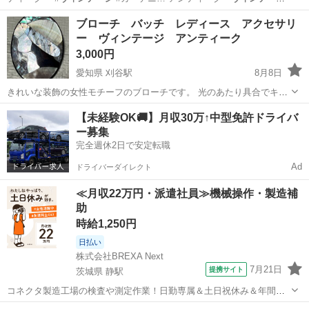
ジ
・ビンテージ・…
福岡
福岡市
家具
枕木
ブローチ バッチ レディース アクセサリ
ー ヴィンテージ アンティーク
3,000円
愛知県 刈谷駅
8月8日
きれいな装飾の女性モチーフのブローチです。 光のあたり具合でキラ
キラとした表情になり鮮やかに見えます。 現状渡しです。人の手に渡
愛知
刈谷市
刈谷駅
アクセサリー
【未経験OK🚚】月収30万↑中型免許ドライバ
ったお品ですのでその点十分ご理解の程お願い致します。 直接取りに
ー募集
来れる方お願い致します。刈...
完全週休2日で安定転職
Ad
ドライバーダイレクト
≪月収22万円・派遣社員≫機械操作・製造補
助
時給1,250円
日払い
株式会社BREXA Next
7月21日
提携サイト
茨城県 静駅
コネクタ製造工場の検査や測定作業！日勤専属＆土日祝休み＆年間休
日128日★クリーンルーム内作業★マイカー通勤OK＆無料駐車場あり
茨城
常陸大宮市
静駅
その他