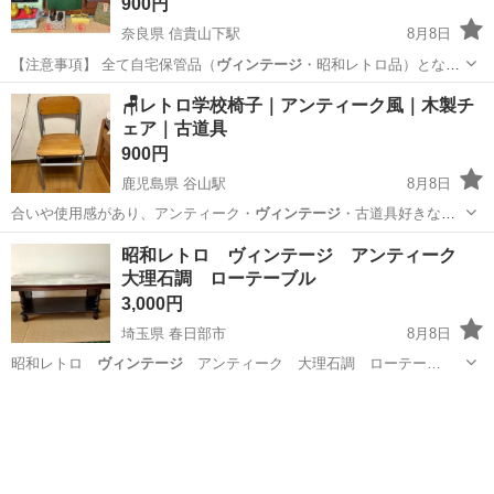
900円
奈良県 信貴山下駅
8月8日
【注意事項】 全て自宅保管品（
ヴィンテージ
・昭和レトロ品）となり
ます。経年に…
奈良
生駒郡
信貴山下駅
インテリア雑貨/小物
🪑レトロ学校椅子｜アンティーク風｜木製チ
ェア｜古道具
900円
鹿児島県 谷山駅
8月8日
合いや使用感があり、アンティーク・
ヴィンテージ
・古道具好きな方
にもおすすめです。…
鹿児島
鹿児島市
谷山駅
椅子
昭和レトロ ヴィンテージ アンティーク
大理石調 ローテーブル
3,000円
埼玉県 春日部市
8月8日
昭和レトロ
ヴィンテージ
アンティーク 大理石調 ローテー…
埼玉
春日部市
テーブル
大理石