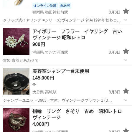
オンライン決済
配送可
福岡県 櫛田神社前駅
8月8日
クリップ式イヤリング ■シリーズ:
ヴィンテージ
94A(1994年秋冬コレ
クショ…
福岡
福岡市
櫛田神社前駅
アクセサリー
アイボリー フラワー イヤリング 古い
ヴィンテージ 昭和レトロ
900円
沖縄県 てだこ浦西駅
8月8日
古め 古着とあわせて
沖縄
中頭郡
てだこ浦西駅
アクセサリー
ヴィンテージ
美容室シャンプー台未使用
145,000円
大分県 高城駅
8月8日
シャンプーユニットD903（本体）
ヴィンテージ
ブラウン 1 (B…
大分
大分市
高城駅
その他
美容室
指輪 リング さそり 古め 昭和レトロ
ヴィンテージ
4,000円