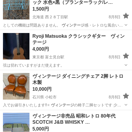
ック 水色×黒（プランターラック/レ…
1,500円
北海道 西２８丁目駅
8月8日
としての機能は問題ありません。
ヴィンテージ
感・レトロな風合いと
してご理解いた…
北海道
札幌市
西２８丁目駅
収納家具
Ryoji Matsuoka クラシックギター ヴィン
テージ
4,000円
東京都 富士見台駅
8月8日
弦は切れていますがまだ使えます。
東京
練馬区
富士見台駅
弦楽器、ギター
ヴィンテージ ダイニングチェア 2脚 レトロ
木製
10,000円
石川県 小松市
8月8日
入でお値引きいたします‼︎⭐️
ヴィンテージ
の椅子二脚セットです 少し
サビや汚…
石川
小松市
椅子
ヴィンテージ非売品 昭和レトロ 80年代
SCOTCH J&B WHISKY …
5,000円