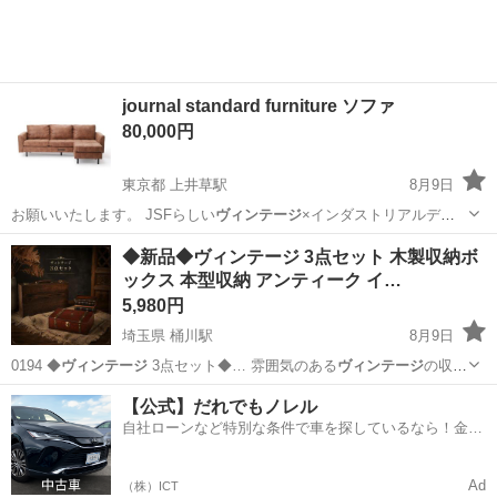
journal standard furniture ソファ
80,000円
東京都 上井草駅
8月9日
お願いいたします。 JSFらしい
ヴィンテージ
×インダストリアルデザ
インに、機能…
東京
杉並区
上井草駅
ソファ
◆新品◆ヴィンテージ 3点セット 木製収納ボ
ックス 本型収納 アンティーク イ…
5,980円
埼玉県 桶川駅
8月9日
0194 ◆
ヴィンテージ
3点セット◆… 雰囲気のある
ヴィンテージ
の収納
アイテム… 容】 ① 木製
ヴィンテージ
ケース 約 横… 真参照 ③
ヴィン
埼玉
桶川市
桶川駅
インテリア雑貨/小物
【公式】だれでもノレル
テージ
木製ボックス… 風合いがあり、
ヴィンテージ
ならではの趣を…
自社ローンなど特別な条件で車を探しているなら！金利
0%で車をご提供、ノレル独自与信システム。
Ad
（株）ICT