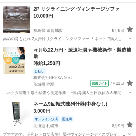
2P リクライニング ヴィンテージソファ
10,000円
福島県 須賀川駅
8月9日
高めの背もたれ 2人掛けリクライニングソファー ＊ネットで購入した
ので画像添付してます ・ダークブラウン ・ポケットコイル ・幅121 ×
福島
須賀川市
須賀川駅
ソファ
≪月収22万円・派遣社員≫機械操作・製造補
奥行 78~122 ・高さ 33.5~82 ・多少の傷あり ・脚は取り外し可能(...
助
時給1,250円
日払い
株式会社BREXA Next
7月21日
提携サイト
茨城県 静駅
コネクタ製造工場の検査や測定作業！日勤専属＆土日祝休み＆年間休
日128日★クリーンルーム内作業★マイカー通勤OK＆無料駐車場あり
茨城
常陸大宮市
静駅
その他
ネーム9回転式陳列什器(中身なし)
★就業先食堂利用可！日払い制度あり！《茨城県常陸大宮市》 人気の
3,000円
工場のお仕事 ◇コネクタ製造工...
オンライン決済
配送可
北海道 札幌市
8月9日
プですので、昭和レトロな店舗什器や
ヴィンテージ
ディスプレイ、店