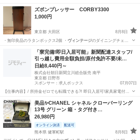
テージ
に理解のある方…
東京
杉並区
上北沢駅
インテリア雑貨/小物
ズボンプレッサー CORBY3300
1,000円
東京都 大田区
8月8日
・無印良品のラタンボックス2個 ・
ヴィンテージ
のダイニングチェア
・金網
東京
大田区
生活家電
「寮完備!即日入居可能」新聞配達スタッフ/
引っ越し費用全額負担/原付免許不要/未…
日給8,440円～
株式会社朝日新聞立川総合販売 南平
東京都 日野市
スポンサー：求人ボックス
07月07日
【仕事内容】/ 所持金ゼロでも転職できる?! 即日入居可!家具家電付き
の寮・社宅あり! 引っ越しや上京の費用は”すべて”負担します 必ず面
アルバイト・パート
美品✨CHANEL シャネル クローバーリング
接!電話面接もOK! 魅力ポイント 家具家電付きの寮・社宅を完備 無資
13号 グリーン 箱・タグ付き…
格・未経験OK! 年齢...
26,980円
オンライン決済
配送可
熊本県 健軍町駅
8月8日