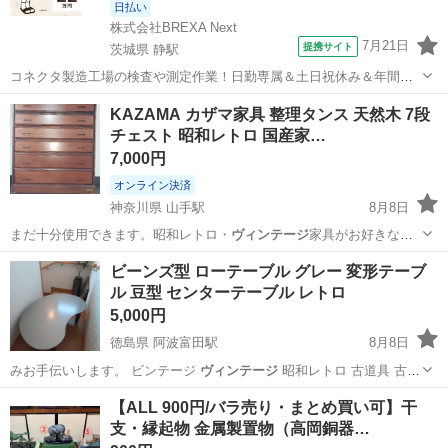
日払い
株式会社BREXA Next
7月21日
提携サイト
茨城県 静駅
コネクタ製造工場の検査や測定作業！日勤専属＆土日祝休み＆年間休
日128日★クリーンルーム内作業★マイカー通勤OK＆無料駐車場あり
茨城
常陸大宮市
静駅
その他
KAZAMA カザマ家具 整理タンス 天然木 7段
★就業先食堂利用可！日払い制度あり！《茨城県常陸大宮市》 人気の
チェスト 昭和レトロ 国産家…
工場のお仕事 ◇コネクタ製造工...
7,000円
オンライン決済
神奈川県 山手駅
8月8日
まだ十分使用できます。昭和レトロ・
ヴィンテージ
家具がお好きな
方、収納力のあるタン…
神奈川
横浜市
山手駅
収納家具
ビーンズ型 ローテーブル グレー 変形テーブ
ル 豆型 センターテーブル レトロ
5,000円
徳島県 阿波富田駅
8月8日
みお手伝いします。 ビンテージ
ヴィンテージ
昭和レトロ 古道具 古家
具 古民…
徳島
徳島市
阿波富田駅
テーブル
【ALL 900円/バラ売り・まとめ買い可】干
支・縁起物 金属製置物（高岡銅器…