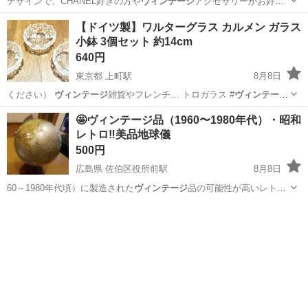
デザインで、CHANEL好きの方や
ヴィンテージ
アクセサリーがお好き
な方にもおすす…
熊本
健軍町駅
アクセサリー
【ドイツ製】ワルターグラス カルメン ガラス
小鉢 3個セット 約14cm
640円
東京都 上町駅
8月8日
ください）
ヴィンテージ
雑貨やフレンチ… トロガラス #
ヴィンテージ
食器 #ガラス…
東京
世田谷区
上町駅
食器
🤩ヴィンテージ品（1960〜1980年代）・昭和
レトロ‼️美品地球儀
500円
広島県 佐伯区役所前駅
8月8日
60～1980年代頃）に製造された
ヴィンテージ
品の可能性が高いレトロ
なフォントや…
広島
広島市
佐伯区役所前駅
インテリア雑貨/小物