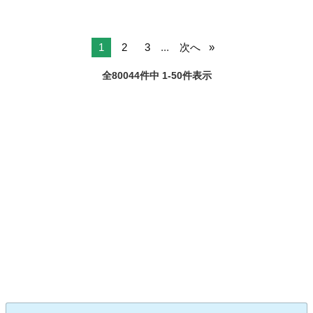
1
2
3
...
次へ
全80044件中 1-50件表示