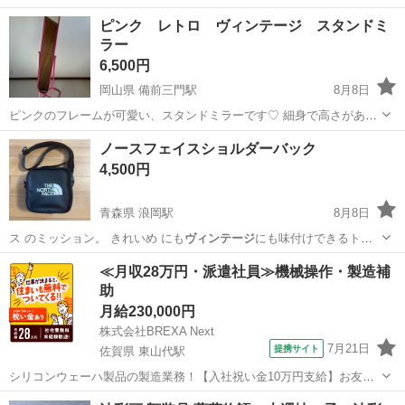
ピンク レトロ ヴィンテージ スタンドミ
ラー
6,500円
岡山県 備前三門駅
8月8日
ピンクのフレームが可愛い、スタンドミラーです♡ 細身で高さがある
ので、全身を映すことができ、置いておくだけでもお部屋のアクセン
岡山
岡山市
備前三門駅
ミラー/鏡
ノースフェイスショルダーバック
トになります。 自立させた際、フレームや脚を軽く押すと若干のぐら
4,500円
つきがあります。 ただし、通常...
青森県 浪岡駅
8月8日
ス のミッション。 きれいめ にも
ヴィンテージ
にも味付けできるトレ
ンドの ショル…
青森
青森市
浪岡駅
バッグ
ノースフェイス
≪月収28万円・派遣社員≫機械操作・製造補
助
月給230,000円
株式会社BREXA Next
7月21日
提携サイト
佐賀県 東山代駅
シリコンウェーハ製品の製造業務！【入社祝い金10万円支給】お友達
やカップルとの応募OK◎年間休日129日＆休出なしでプライベート充
佐賀
伊万里市
東山代駅
その他