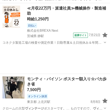
ッグ #オー… ルド
ヴィンテージ
#レトロ #…
東京
世田谷区
上町駅
バッグ
≪月収22万円・派遣社員≫機械操作・製造補
助
時給1,250円
日払い
株式会社BREXA Next
7月21日
提携サイト
茨城県 静駅
コネクタ製造工場の検査や測定作業！日勤専属＆土日祝休み＆年間休
日128日★クリーンルーム内作業★マイカー通勤OK＆無料駐車場あり
茨城
常陸大宮市
静駅
その他
★就業先食堂利用可！日払い制度あり！《茨城県常陸大宮市》 人気の
工場のお仕事 ◇コネクタ製造工...
モンティ・パイソン ポスター額入り☆バカ歩
き省
7,500円
オンライン決済
東京都 上北沢駅
8月8日
クロームの大型
ヴィンテージ
ポスターです。… ものですので、
ヴィン