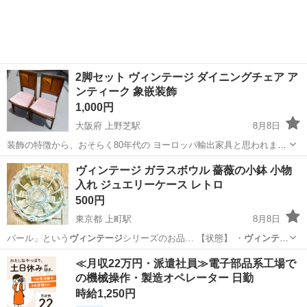
2脚セット ヴィンテージ ダイニングチェア ア
ンティーク 象嵌装飾
1,000円
大阪府 上野芝駅
8月8日
装飾の特徴から、おそらく80年代の ヨーロッパ輸出家具と思われま
す。 希少なので早いもの勝ちです。 サイズ ・高さ：85cm ・座面高
大阪
堺市
上野芝駅
椅子
ヴィンテージ ガラスボウル 薔薇の小鉢 小物
さ：43cm ・横幅：48cm ・奥行：42cm
入れ ジュエリーケース レトロ
500円
東京都 上町駅
8月8日
パール」という
ヴィンテージ
シリーズのお品… 【状態】 ・
ヴィンテー
ジ
品ですが、目立… 古いものや
ヴィンテージ
インテリア、ア… #KIG
東京
世田谷区
上町駅
生活雑貨
≪月収22万円・派遣社員≫電子部品系工場で
#
ヴィンテージ
ガラス #ビン…
の機械操作・製造オペレーター 日勤
時給1,250円