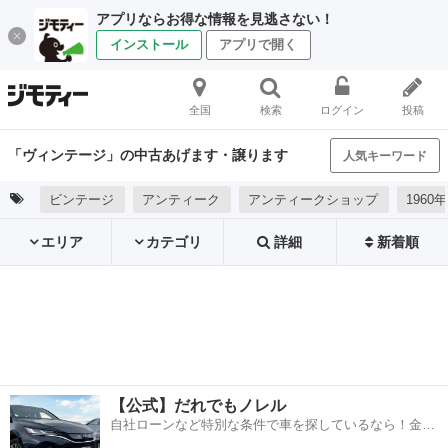
アプリならお得な情報を見逃さない！
インストール
アプリで開く
全国
検索
ログイン
投稿
「ヴィンテージ」の中古あげます・譲ります
人気キーワード
ビンテージ
アンティーク
アンティークショップ
1960
エリア
カテゴリ
詳細
新着順
【公式】だれでもノレル
自社ローンなど特別な条件で車を探しているなら！金利
0%で車をご提供、ノレル独自与信システム。