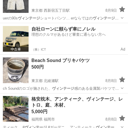
東京都 西新宿五丁目駅
8月9日
uerの90s
ヴィンテージ
ショートパンツ… erならではの
ヴィンテージ
感
を楽しめる一…
東京
渋谷区
西新宿五丁目駅
パンツ
自社ローンに頼らず車にノレル
理想のクルマがあるけど審査に通らない方へ
Ad
（株）ICT
Beach Sound ブリキバケツ
500円
東京都 北綾瀬駅
8月8日
ch Soundのロゴが施された、
ヴィンテージ
感のある金属製バケツで
す。 - …
東京
葛飾区
北綾瀬駅
家庭用品
格安枕木、アンティーク、ヴィンテージ、レ
トロ、庭、木材、
5,000円
福岡県 福岡市
8月8日
ティーク #
ヴィンテージ
#ガーデニ… アンティーク・
ヴィンテー