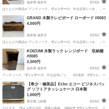
福井県 福井市
8月8日
ほとんどの商品が アンティーク、
ヴィンテージ
、中古品等につき、 経
年によるキズ…
福井
福井市
収納家具
GRAND 木製テレビボード ローボード #0083
4,000円
福井県 福井市
8月8日
ほとんどの商品が アンティーク、
ヴィンテージ
、中古品等につき、 経
年によるキズ…
福井
福井市
収納家具
ローボード
KOIZUMI 木製ラック レンジボード 収納棚
#0085
2,000円
福井県 福井市
8月8日
アンティーク、
ヴィンテージ
、中古品等につ… #古道具 #
ヴィンテ
ージ
#レア #激…
福井
福井市
収納家具
【希少・極美品】Echo エコー ビジネスバッ
グ ソフトアタッシュケース 日本製
1,000円
東京都 上町駅
8月8日
だけます。
ヴィンテージ
品、国産の本格… NMADE #
ヴィンテージ
バ