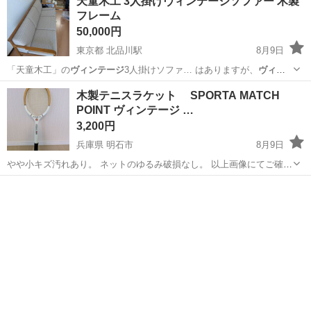
天童木工 3人掛けヴィンテージソファー 木製
フレーム
50,000円
東京都 北品川駅
8月9日
「天童木工」の
ヴィンテージ
3人掛けソファ… はありますが、
ヴィン
テージ
ならではの深い…
東京
品川区
北品川駅
ソファ
ヴィンテージ
木製テニスラケット SPORTA MATCH
POINT ヴィンテージ …
3,200円
兵庫県 明石市
8月9日
やや小キズ汚れあり。 ネットのゆるみ破損なし。 以上画像にてご確
認、ご了承の上、 ノークレームノーリターンにてお願い致します。
兵庫
明石市
テニス
テニスラケット
《 注 》 ※ プロフィール必読でお願い致します。 ※出品中表示の
商品は全て...