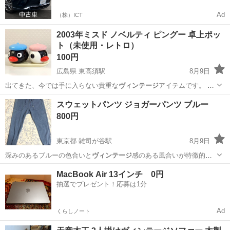
Ad
（株）ICT
2003年ミスド ノベルティ ピングー 卓上ポッ
ト（未使用・レトロ）
100円
広島県 東高須駅
8月9日
出てきた、今では手に入らない貴重な
ヴィンテージ
アイテムです。 ■
商品詳細 • …
広島
広島市
東高須駅
食器
スウェットパンツ ジョガーパンツ ブルー
800円
東京都 雑司が谷駅
8月9日
深みのあるブルーの色合いと
ヴィンテージ
感のある風合いが特徴的
な、ウエスト…
東京
豊島区
雑司が谷駅
パンツ
MacBook Air 13インチ 0円
抽選でプレゼント！応募は1分
Ad
くらしノート