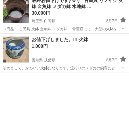
最終お値下げです(^o^) 古民具 リメイク 火
鉢 金魚鉢 メダカ鉢 水連鉢 …
30,000円
埼玉県 白岡駅
8月7日
〈商品〉 古民具
火鉢
金魚鉢 メダカ鉢… 骨董店にて、大型の
火鉢
をリ
メイクし。店主…
埼玉
白岡市
白岡駅
その他
お値下げしました。❤️‍🔥火鉢
1,000円
愛知県 扶桑駅
8月7日
初めまして、かわいい
火鉢
になります。流行りのメダカの飼育にど
う…
愛知
丹羽郡
扶桑駅
その他
火鉢