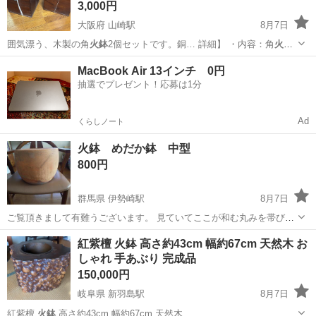
3,000円
大阪府 山崎駅
8月7日
囲気漂う、木製の角
火鉢
2個セットです。銅… 詳細】 ・内容：角
火鉢
2個 ・素材：木… いいたします。
火鉢
サイズ たて、よ…
大阪
三島郡
山崎駅
調理器具
MacBook Air 13インチ 0円
抽選でプレゼント！応募は1分
Ad
くらしノート
火鉢 めだか鉢 中型
800円
群馬県 伊勢崎駅
8月7日
ご覧頂きまして有難うございます。 見ていてここが和む丸みを帯びて
おり、そして昭和を感じさせるレトロな植木鉢になります。 【大き
群馬
伊勢崎市
伊勢崎駅
その他
レトロ
紅紫檀 火鉢 高さ約43cm 幅約67cm 天然木 お
さ】 直径 約29 cm 高さ 約23 cm 長期外庭に放置してありましての
しゃれ 手あぶり 完成品
で時間をかけて汚...
150,000円
岐阜県 新羽島駅
8月7日
紅紫檀
火鉢
高さ約43cm 幅約67cm 天然木…