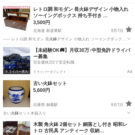
愛知
名古屋市
生活雑貨
リユース
レトロ調 和モダン 長火鉢デザイン 小物入れ
ソーイングボックス 持ち手付き …
3,500円
北海道 新道東駅
8月7日
------ レトロ調 和モダン 長
火鉢
デザイン 小物入れ ソーイングボック
ス…
北海道
札幌市
新道東駅
収納家具
店舗
【未経験OK🚚】月収30万↑中型免許ドライバ
ー募集
完全週休2日で安定転職
Ad
ドライバーダイレクト
古い火鉢セット
5,600円
兵庫県 御着駅
8月7日
古い
火鉢
セット木箱入り
兵庫
姫路市
御着駅
生活雑貨
火鉢
木製 角火鉢 2個セット 銅落とし付き 昭和レ
トロ 古民具 アンティーク 収納…