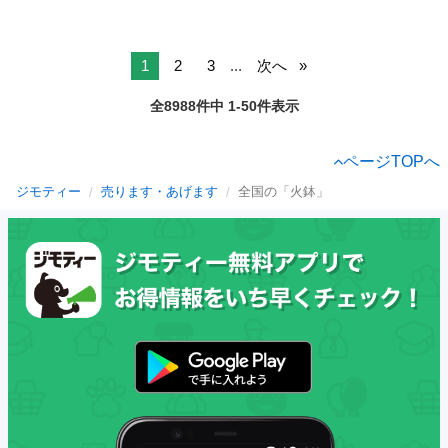
1
2
3
...
次へ
全8988件中 1-50件表示
ページTOPへ
ジモティー
売ります・あげます
全国の「火鉢」