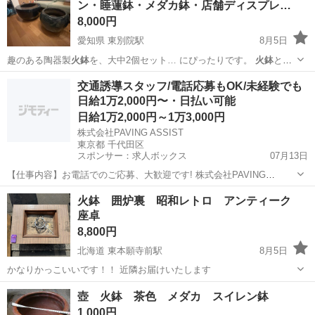
ン・睡蓮鉢・メダカ鉢・店舗ディスプレ…
8,000円
愛知県 東別院駅
8月5日
趣のある陶器製
火鉢
を、大中2個セット… にぴったりです。
火鉢
とし
てはもちろん、…
愛知
名古屋市
東別院駅
その他
交通誘導スタッフ/電話応募もOK/未経験でも
日給1万2,000円〜・日払い可能
日給1万2,000円～1万3,000円
株式会社PAVING ASSIST
東京都 千代田区
スポンサー：求人ボックス
07月13日
【仕事内容】お電話でのご応募、大歓迎です! 株式会社PAVING
ASSIST:03-5817-4907 「今すぐまとまったお金が必要」 「どうせ働く
アルバイト・パート
火鉢 囲炉裏 昭和レトロ アンティーク
なら人間関係のしがらみがない綺麗な営業所が良い」 そんな貴方にぴ
座卓
ったりの環境です...
8,800円
北海道 東本願寺前駅
8月5日
かなりかっこいいです！！ 近隣お届けいたします
北海道
札幌市
東本願寺前駅
テーブル
囲炉裏
壺 火鉢 茶色 メダカ スイレン鉢
1,000円