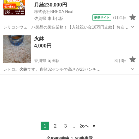
月給230,000円
株式会社BREXA Next
7月21日
提携サイト
佐賀県 東山代駅
シリコンウェーハ製品の製造業務！【入社祝い金10万円支給】お友達
やカップルとの応募OK◎年間休日129日＆休出なしでプライベート充
佐賀
伊万里市
東山代駅
その他
火鉢
実♪業務はクリーンルームで快適作業◎自社正社員登用制度あり★1食
4,000円
300円～の格安食堂あり！《佐...
香川県 岡田駅
8月3日
レトロ。
火鉢
です。直径32センチで高さが23センチ…
香川
丸亀市
岡田駅
その他
1
2
3
...
次へ
全8988件中 1-50件表示