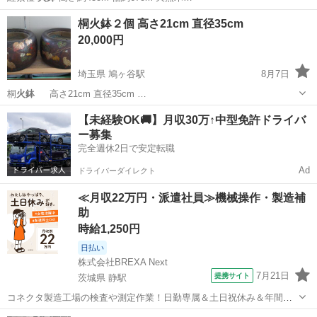
岐阜
羽島市
新羽島駅
インテリア雑貨/小物
火鉢
桐火鉢２個 高さ21cm 直径35cm
20,000円
埼玉県 鳩ヶ谷駅
8月7日
桐
火鉢
高さ21cm 直径35cm …
埼玉
川口市
鳩ヶ谷駅
その他
火鉢
【未経験OK🚚】月収30万↑中型免許ドライバ
ー募集
完全週休2日で安定転職
Ad
ドライバーダイレクト
≪月収22万円・派遣社員≫機械操作・製造補
助
時給1,250円
日払い
株式会社BREXA Next
7月21日
提携サイト
茨城県 静駅
コネクタ製造工場の検査や測定作業！日勤専属＆土日祝休み＆年間休
日128日★クリーンルーム内作業★マイカー通勤OK＆無料駐車場あり
茨城
常陸大宮市
静駅
その他