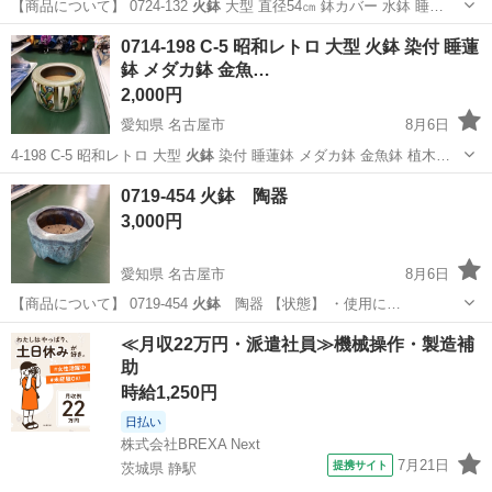
【商品について】 0724-132
火鉢
大型 直径54㎝ 鉢カバー 水鉢 睡…
愛知
名古屋市
インテリア雑貨/小物
水鉢
0714-198 C-5 昭和レトロ 大型 火鉢 染付 睡蓮
鉢 メダカ鉢 金魚…
2,000円
愛知県 名古屋市
8月6日
4-198 C-5 昭和レトロ 大型
火鉢
染付 睡蓮鉢 メダカ鉢 金魚鉢 植木…
愛知
名古屋市
その他
染付
0719-454 火鉢 陶器
3,000円
愛知県 名古屋市
8月6日
【商品について】 0719-454
火鉢
陶器 【状態】 ・使用に…
愛知
名古屋市
その他
火鉢
≪月収22万円・派遣社員≫機械操作・製造補
助
時給1,250円
日払い
株式会社BREXA Next
7月21日
提携サイト
茨城県 静駅