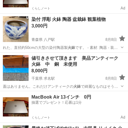
Ad
くらしノート
染付 浮彫 火鉢 陶器 盆栽鉢 観葉植物
3,000円
青森県 八戸駅
8月8日
れた、直径約50cmの大型の染付陶器製
火鉢
です。 - 素材: 陶器 - 装飾:
…
青森
八戸市
八戸駅
その他
値引きさせて頂きます 美品アンティーク
火鉢 中 銅 未使用
8,000円
千葉県 求名駅
8月8日
蓋はありません。これだけアンティークの
火鉢
で綺麗なものはそうそ
うありません。これ…
千葉
東金市
求名駅
その他
火鉢
MacBook Air 13インチ 0円
抽選でプレゼント！応募は1分
Ad
くらしノート