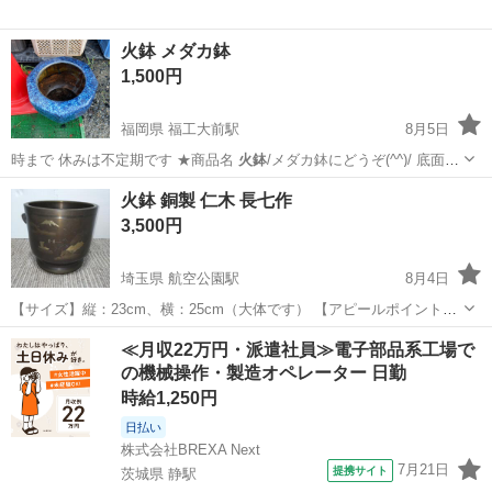
火鉢 メダカ鉢
1,500円
福岡県 福工大前駅
8月5日
時まで 休みは不定期です ★商品名
火鉢
/メダカ鉢にどうぞ(^^)/ 底面
ヒ…
福岡
糟屋郡
福工大前駅
その他
火鉢 銅製 仁木 長七作
3,500円
埼玉県 航空公園駅
8月4日
【サイズ】縦：23cm、横：25cm（大体です） 【アピールポイント】
状態はいいのでまだまだ使えます！ 【希望取引場所】自宅の前 上記の
埼玉
所沢市
航空公園駅
家庭用品
火鉢
≪月収22万円・派遣社員≫電子部品系工場で
条件に合わせてくださる方を優先させていただきます。 よろしくおね
の機械操作・製造オペレーター 日勤
がいします。
時給1,250円
日払い
株式会社BREXA Next
7月21日
提携サイト
茨城県 静駅