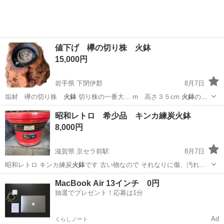
値下げ 欅の切り株 火鉢
15,000円
岩手県 下閉伊郡
8月7日
垢材 欅の切り株
火鉢
切り株の一番大… m 高さ３５cm
火鉢
の部
分は直径４０c… m
火鉢
の鉄の箸や灰ならし…
岩手
下閉伊郡
その他
火鉢
昭和レトロ 希少品 キンカ練炭火鉢
8,000円
滋賀県 京セラ前駅
8月7日
昭和レトロ キンカ練炭
火鉢
です 古い物なので それなりに傷、汚れ…
滋賀
近江八幡市
京セラ前駅
その他
MacBook Air 13インチ 0円
抽選でプレゼント！応募は1分
Ad
くらしノート