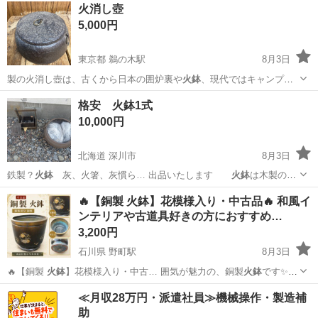
山形
山形市
山形駅
生活雑貨
火消し壺
5,000円
東京都 鵜の木駅
8月3日
製の火消し壺は、古くから日本の囲炉裏や
火鉢
、現代ではキャンプや
飲食店などで幅広く…
東京
大田区
鵜の木駅
調理器具
格安 火鉢1式
10,000円
北海道 深川市
8月3日
鉄製？
火鉢
灰、火箸、灰慣ら… 出品いたします
火鉢
は木製の台
に乗って…
北海道
深川市
その他
🔥【銅製 火鉢】花模様入り・中古品🔥 和風イ
ンテリアや古道具好きの方におすすめ…
3,200円
石川県 野町駅
8月3日
🔥【銅製
火鉢
】花模様入り・中古… 囲気が魅力の、銅製
火鉢
です✨
胴体部分は… 内容】 ✅ 種類：
火鉢
✅ 胴体部分：銅… 討ください✨ #
石川
金沢市
野町駅
家具
≪月収28万円・派遣社員≫機械操作・製造補
火鉢
#銅製
助