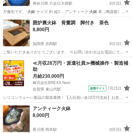
神奈川県 六会日大前駅
8月3日
方優先です。
火鉢
サイズ 約 縦2… アンティーク
火鉢
青（陶器製）
＆… ため、味のある古い
火鉢
と便利な道具などを…
神奈川
藤沢市
六会日大前駅
その他
囲炉裏火鉢 骨董調 脚付き 茶色
8,800円
福岡県 赤間駅
8月3日
ご覧いただきありがとうございます。 ※お問い合わせはお電話にてお
願いいたします。 ※こちらの商品は店頭でも販売を行っております。
福岡
宗像市
赤間駅
テーブル
囲炉裏
≪月収28万円・派遣社員≫機械操作・製造補
状態の確認をご希望の方はご来店お待ちしております。 ※店頭販売の
助
ため先着順となります...
月給230,000円
株式会社BREXA Next
7月21日
提携サイト
佐賀県 東山代駅
シリコンウェーハ製品の製造業務！【入社祝い金10万円支給】お友達
やカップルとの応募OK◎年間休日129日＆休出なしでプライベート充
佐賀
伊万里市
東山代駅
その他
アンティーク火鉢
実♪業務はクリーンルームで快適作業◎自社正社員登用制度あり★1食
8,000円
300円～の格安食堂あり！《佐...
香川県 岡本駅
8月3日