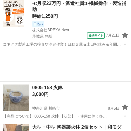
愛媛
松山市
その他
睡蓮
≪月収22万円・派遣社員≫機械操作・製造補
助
時給1,250円
日払い
株式会社BREXA Next
7月21日
提携サイト
茨城県 静駅
コネクタ製造工場の検査や測定作業！日勤専属＆土日祝休み＆年間休
日128日★クリーンルーム内作業★マイカー通勤OK＆無料駐車場あり
茨城
常陸大宮市
静駅
その他
★就業先食堂利用可！日払い制度あり！《茨城県常陸大宮市》 人気の
工場のお仕事 ◇コネクタ製造工...
0805-158 火鉢
3,000円
神奈川県 川崎市
8月5日
【商品について】 0805-158
火鉢
【状態】 ・使用に伴う多…
神奈川
川崎市
その他
火鉢
大型・中型 陶器製火鉢 2個セット｜和モダ