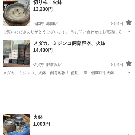
切り株 火鉢
13,200円
福岡県 赤間駅
8月4日
ご覧いただきありがとうございます。 ※お問い合わせはお電話にてお
願いいたします。 ※こちらの商品は店頭でも販売を行っております。
福岡
宗像市
赤間駅
その他
火鉢
メダカ、ミジンコ飼育容器、火鉢
状態の確認をご希望の方はご来店お待ちしております。 ※店頭販売の
14,400円
ため先着順となります...
佐賀県 肥前浜駅
8月4日
メダカ、ミジンコ、
火鉢
、飼育容器！ 使用… 6ℓ１個800円
火鉢
大 2000円…
火鉢
小 1000円…
火鉢
のサイズは質問頂い…
佐賀
鹿島市
肥前浜駅
その他
火鉢
火鉢
1,000円