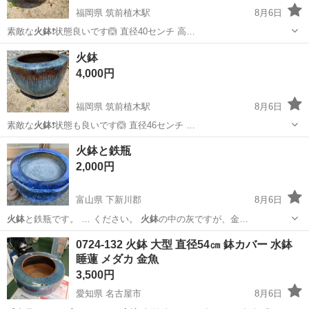
福岡県 筑前植木駅
8月6日
素敵な
火鉢
❗️状態良いです🙆 直径40センチ 高…
福岡
直方市
筑前植木駅
その他
火鉢
火鉢
4,000円
福岡県 筑前植木駅
8月6日
素敵な
火鉢
❗️状態も良いです🙆 直径46センチ …
福岡
直方市
筑前植木駅
その他
火鉢と鉄瓶
2,000円
富山県 下新川郡
8月6日
火鉢
と鉄瓶です。 … ください。
火鉢
の中の灰ですが、金…
富山
下新川郡
その他
鉄瓶
0724-132 火鉢 大型 直径54㎝ 鉢カバー 水鉢
睡蓮 メダカ 金魚
3,500円
愛知県 名古屋市
8月6日