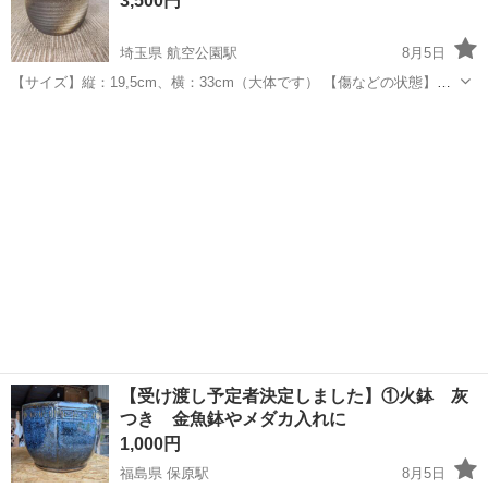
3,500円
埼玉県 航空公園駅
8月5日
【サイズ】縦：19,5cm、横：33cm（大体です） 【傷などの状態】と
くに目立った傷はありません。 【アピールポイント】状態はいいので
埼玉
所沢市
航空公園駅
家庭用品
火鉢
まだまだ使えます！ 【希望取引場所】自宅の前 上記の条件に合わせて
くださる方を優先さ...
【受け渡し予定者決定しました】①火鉢 灰
つき 金魚鉢やメダカ入れに
1,000円
福島県 保原駅
8月5日