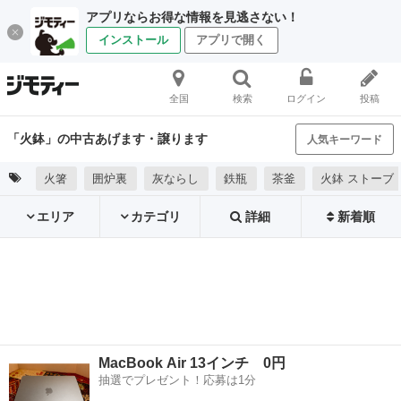
アプリならお得な情報を見逃さない！
インストール
アプリで開く
全国
検索
ログイン
投稿
「火鉢」の中古あげます・譲ります
人気キーワード
火箸
囲炉裏
灰ならし
鉄瓶
茶釜
火鉢 ストーブ
エリア
カテゴリ
詳細
新着順
MacBook Air 13インチ 0円
抽選でプレゼント！応募は1分