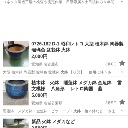
コネクタ製造工場の検査や測定作業！日勤専属＆土日祝休み＆年間休
日128日★クリーンルーム内作業★マイカー通勤OK＆無料駐車場あり
茨城
常陸大宮市
静駅
その他
★就業先食堂利用可！日払い制度あり！《茨城県常陸大宮市》 人気の
工場のお仕事 ◇コネクタ製造工...
0726-182 D-1 昭和レトロ 大型 植木鉢 陶器製
瑠璃色 盆栽鉢 火鉢
2,000円
愛知県 名古屋市
8月6日
大型 植木鉢 陶器製 瑠璃色 盆栽鉢
火鉢
【状態】 ・使用に伴う多…
愛知
名古屋市
その他
火鉢
植木鉢 火鉢 睡蓮鉢 メダカ鉢 金魚鉢 雷
文模様 八角形 レトロ陶器 蓋…
5,000円
愛知県 名城公園駅
8月5日
睡蓮鉢・メダカ鉢・金魚鉢・ビオトープ・
火鉢
・植木鉢など、 さまざ
まな用途にお使い…
愛知
名古屋市
名城公園駅
家庭用品
新品 火鉢 メダカなど