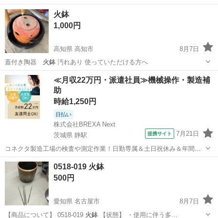
火鉢
1,000円
高知県 高知市
8月7日
蓋付き陶器
火鉢
汚れあり 使っていただける方へ
高知
高知市
家具
≪月収22万円・派遣社員≫機械操作・製造補
助
時給1,250円
日払い
株式会社BREXA Next
7月21日
提携サイト
茨城県 静駅
コネクタ製造工場の検査や測定作業！日勤専属＆土日祝休み＆年間休
日128日★クリーンルーム内作業★マイカー通勤OK＆無料駐車場あり
茨城
常陸大宮市
静駅
その他
0518-019 火鉢
★就業先食堂利用可！日払い制度あり！《茨城県常陸大宮市》 人気の
500円
工場のお仕事 ◇コネクタ製造工...
愛知県 名古屋市
8月7日
【商品について】 0518-019
火鉢
【状態】 ・使用に伴う多…