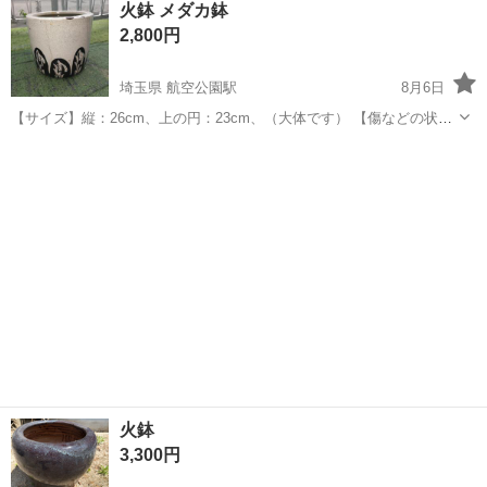
火鉢 メダカ鉢
★就業先食堂利用可！日払い制度あり！《茨城県常陸大宮市》 人気の
2,800円
工場のお仕事 ◇コネクタ製造工...
埼玉県 航空公園駅
8月6日
【サイズ】縦：26cm、上の円：23cm、（大体です） 【傷などの状
態】ヒビが有りますが 水漏れはしません。 【アピールポイント】状態
埼玉
所沢市
航空公園駅
家庭用品
火鉢
はいいのでまだまだ使えます！ 【希望取引場所】自宅の前 上記の条件
に合わせてくださる...
火鉢
3,300円