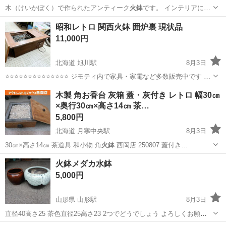
木（けいかぼく）で作られたアンティーク
火鉢
です。 インテリアに置
いて見ても良いか…
香川
高松市
岡本駅
その他
火鉢
昭和レトロ 関西火鉢 囲炉裏 現状品
11,000円
北海道 旭川駅
8月3日
⭐⭐⭐⭐⭐⭐⭐⭐⭐⭐⭐⭐⭐⭐ ジモティ内で家具・家電など多数販売中です ー
ーーーーーーーーーーーーーーーーーーーー 【商品説明】 中古品の
北海道
旭川市
旭川駅
テーブル
囲炉裏
木製 角お香台 灰箱 蓋・灰付き レトロ 幅30㎝
為、キズ、汚れ等あります。 現状渡しとなりますので、 ノークレ...
×奥行30㎝×高さ14㎝ 茶…
5,800円
北海道 月寒中央駅
8月3日
30㎝×高さ14㎝ 茶道具 和小物 角
火鉢
西岡店 250807 蓋付き…
北海道
札幌市
月寒中央駅
インテリア雑貨/小物
お香
火鉢メダカ水鉢
5,000円
山形県 山形駅
8月3日
直径40高さ25 茶色直径25高さ23 2つでどうでしょう よろしくお願い
いたします