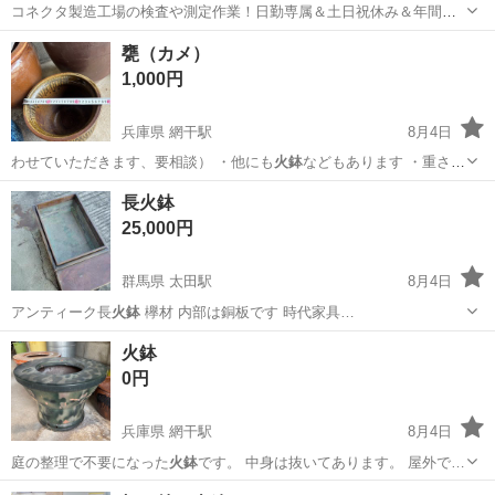
コネクタ製造工場の検査や測定作業！日勤専属＆土日祝休み＆年間休
日128日★クリーンルーム内作業★マイカー通勤OK＆無料駐車場あり
茨城
常陸大宮市
静駅
その他
甕（カメ）
★就業先食堂利用可！日払い制度あり！《茨城県常陸大宮市》 人気の
1,000円
工場のお仕事 ◇コネクタ製造工...
兵庫県 網干駅
8月4日
わせていただきます、要相談） ・他にも
火鉢
などもあります ・重さが
あるため、お車…
兵庫
姫路市
網干駅
その他
太子町
長火鉢
25,000円
群馬県 太田駅
8月4日
アンティーク長
火鉢
欅材 内部は銅板です 時代家具…
群馬
太田市
太田駅
家庭用品
火鉢
0円
兵庫県 網干駅
8月4日
庭の整理で不要になった
火鉢
です。 中身は抜いてあります。 屋外で…
兵庫
姫路市
網干駅
その他
火鉢