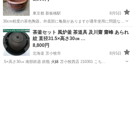
東京都 新板橋駅
8月5日
30cm程度の茶色陶器。外底部に亀裂がありますが通常使用に問題なく
水漏れしません。
東京
北区
新板橋駅
家庭用品
茶釜セット 風炉釜 茶道具 及川齋 齋峰 あられ
紋 直径31.5×高さ30㎝ …
8,800円
北海道 苫小牧市
8月5日
.5×高さ30㎝ 南部鉄器 鉄瓶
火鉢
苫小牧西店 210301 こち…
北海道
苫小牧市
その他
茶釜