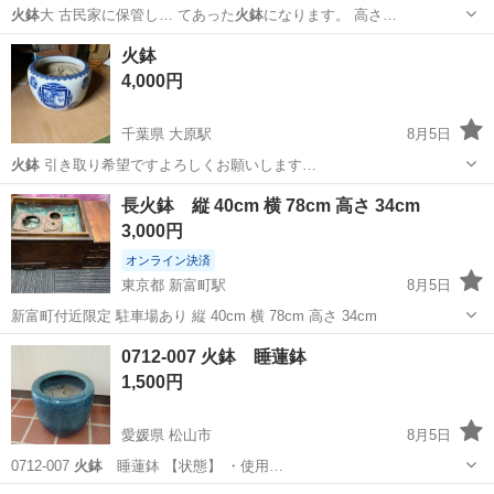
火鉢
大 古民家に保管し… てあった
火鉢
になります。 高さ…
福島
伊達市
保原駅
その他
火鉢
4,000円
千葉県 大原駅
8月5日
火鉢
引き取り希望ですよろしくお願いします…
千葉
いすみ市
大原駅
その他
長火鉢 縦 40cm 横 78cm 高さ 34cm
3,000円
オンライン決済
東京都 新富町駅
8月5日
新富町付近限定 駐車場あり 縦 40cm 横 78cm 高さ 34cm
東京
中央区
新富町駅
その他
0712-007 火鉢 睡蓮鉢
1,500円
愛媛県 松山市
8月5日
0712-007
火鉢
睡蓮鉢 【状態】 ・使用…