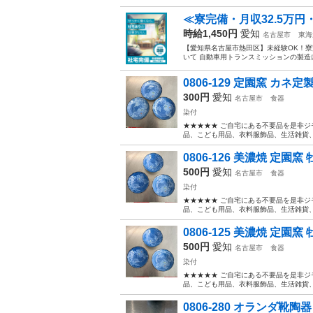
≪寮完備・月収32.5万円
時給1,450円
愛知
名古屋市
東海
【愛知県名古屋市熱田区】未経験OK！寮完
いて 自動車用トランスミッションの製造
0806-129 定園窯 カネ定製
300円
愛知
名古屋市
食器
染付
★★★★★ ご自宅にある不要品を是非ジ
品、こども用品、衣料服飾品、生活雑貨、家
0806-126 美濃焼 定園窯
500円
愛知
名古屋市
食器
染付
★★★★★ ご自宅にある不要品を是非ジ
品、こども用品、衣料服飾品、生活雑貨、家
0806-125 美濃焼 定園窯
500円
愛知
名古屋市
食器
染付
★★★★★ ご自宅にある不要品を是非ジ
品、こども用品、衣料服飾品、生活雑貨、家
0806-280 オランダ靴陶器