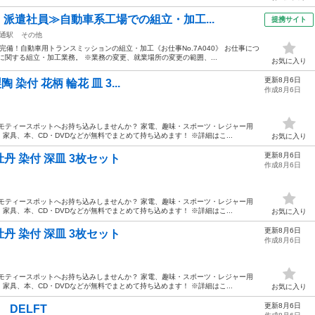
・派遣社員≫自動車系工場での組立・加工...
提携サイト
通駅
その他
備！自動車用トランスミッションの組立・加工《お仕事No.7A040》 お仕事につ
に関する組立・加工業務。 ※業務の変更、就業場所の変更の範囲、...
お気に入り
更新8月6日
陶 染付 花柄 輪花 皿 3...
作成8月6日
モティースポットへお持ち込みしませんか？ 家電、趣味・スポーツ・レジャー用
具、本、CD・DVDなどが無料でまとめて持ち込めます！ ※詳細はこ...
お気に入り
更新8月6日
 牡丹 染付 深皿 3枚セット
作成8月6日
モティースポットへお持ち込みしませんか？ 家電、趣味・スポーツ・レジャー用
具、本、CD・DVDなどが無料でまとめて持ち込めます！ ※詳細はこ...
お気に入り
更新8月6日
 牡丹 染付 深皿 3枚セット
作成8月6日
モティースポットへお持ち込みしませんか？ 家電、趣味・スポーツ・レジャー用
具、本、CD・DVDなどが無料でまとめて持ち込めます！ ※詳細はこ...
お気に入り
更新8月6日
 DELFT