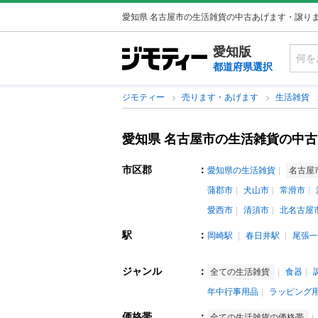
愛知県 名古屋市の生活雑貨の中古あげます・譲り
愛知版
都道府県選択
ジモティー
売ります・あげます
生活雑貨
愛知県 名古屋市の生活雑貨の中
市区郡
：
愛知県の生活雑貨
名古屋
蒲郡市
犬山市
常滑市
愛西市
清須市
北名古屋
駅
：
岡崎駅
春日井駅
尾張一
ジャンル
：
全ての生活雑貨
食器
年中行事用品
ラッピング
価格帯
：
全ての生活雑貨の価格帯