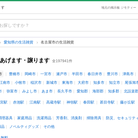
ます
地元の掲示板 ジモティー
愛知県の生活雑貨
名古屋市の生活雑貨
古あげます・譲ります
全197941件
市
豊橋市
岡崎市
一宮市
瀬戸市
半田市
春日井市
豊川市
津島市
江南市
小牧市
稲沢市
新城市
東海市
大府市
知多市
知立市
尾張旭
市
弥富市
みよし市
あま市
長久手市
愛知郡
海部郡
知多郡
北設楽
宮駅
赤池駅
江南駅
高蔵寺駅
神領駅
春田駅
甚目寺駅
藤が丘駅
調理器具
家庭用品
洗濯用品
芳香剤、消臭剤
掃除用具
防災、セキュリテ
用品
ノベルティグッズ
その他
無料