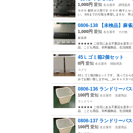
1,000円
愛知
名古屋市
調理器具
※※※ 都市ガス用です ※※※ 椅子と
い。 8/8までの引取を希望しますが、
0806-138 【未検品】麻
1,000円
愛知
名古屋市
その他
麻雀牌
★★★★★ ご自宅にある不要品を是非ジ
品、こども用品、衣料服飾品、生活雑貨、家
45Ｌゴミ箱2個セット
0円
愛知
名古屋市
掃除用具
コメリ
45Ｌゴミ箱2個セットです。 洗ってか
みでお願い致しますm(_ _)m キャスタ
0806-136 ランドリーバ
100円
愛知
名古屋市
洗濯用品
ランドリー
★★★★★ ご自宅にある不要品を是非ジ
品、こども用品、衣料服飾品、生活雑貨、家
0806-137 ランドリーバ
100円
愛知
名古屋市
洗濯用品