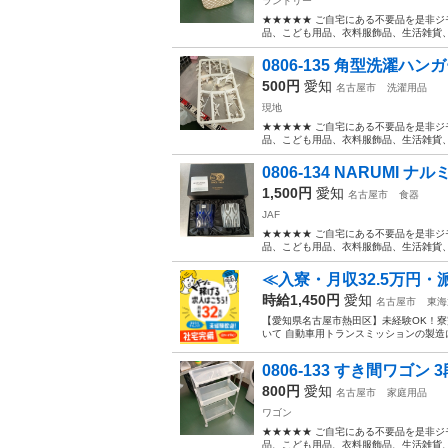
ランドリー
★★★★★ ご自宅にある不要品を是非ジ
品、こども用品、衣料服飾品、生活雑貨、家
0806-135 角型洗濯ハン
500円
愛知
名古屋市
洗濯用品
現地
★★★★★ ご自宅にある不要品を是非ジ
品、こども用品、衣料服飾品、生活雑貨、家
0806-134 NARUMI 
1,500円
愛知
名古屋市
食器
JAF
★★★★★ ご自宅にある不要品を是非ジ
品、こども用品、衣料服飾品、生活雑貨、家
≪入寮・月収32.5万円
時給1,450円
愛知
名古屋市
東海
【愛知県名古屋市熱田区】未経験OK！寮完
いて 自動車用トランスミッションの製造
0806-133 すき間ワゴン
800円
愛知
名古屋市
家庭用品
ワゴン
★★★★★ ご自宅にある不要品を是非ジ
品、こども用品、衣料服飾品、生活雑貨、家