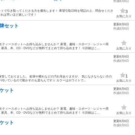
作成8月6日
セットで引き取ってくださる方を優先します！ 希望引取日時を明記の上、問合せくださ
3
早ければ早いほど嬉しいです！
お気に入り
更新8月6日
雀牌セット
作成8月6日
モティースポットへお持ち込みしませんか？ 家電、趣味・スポーツ・レジャー用
具、本、CD・DVDなどが無料でまとめて持ち込めます！ ※詳細はこ...
お気に入り
更新8月6日
作成8月6日
1
ら保管しておりました。 鉛筆や擦れなどの汚れ等ありますが、 気になさならない方の
ーが付いているので動かすのも楽ちんです☆ カラーはホワイトで...
お気に入り
更新8月6日
スケット
作成8月6日
モティースポットへお持ち込みしませんか？ 家電、趣味・スポーツ・レジャー用
具、本、CD・DVDなどが無料でまとめて持ち込めます！ ※詳細はこ...
お気に入り
更新8月6日
スケット
作成8月6日