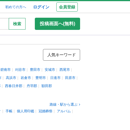
ログイン
会員登録
初めての方へ
投稿画面へ(無料)
検索
人気キーワード
碧南市
刈谷市
豊田市
安城市
西尾市
市
高浜市
岩倉市
豊明市
日進市
田原市
郡
西春日井郡
丹羽郡
額田郡
路線・駅から選ぶ
ィ
手帳
個人用印鑑
冠婚葬祭
アルバム