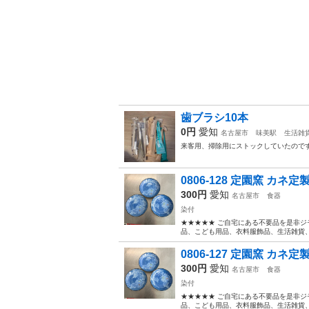
歯ブラシ10本
0円
愛知
名古屋市
味美駅
生活雑
来客用、掃除用にストックしていたので
0806-128 定園窯 カネ定製
300円
愛知
名古屋市
食器
染付
★★★★★ ご自宅にある不要品を是非ジ
品、こども用品、衣料服飾品、生活雑貨、家
0806-127 定園窯 カネ定製
300円
愛知
名古屋市
食器
染付
★★★★★ ご自宅にある不要品を是非ジ
品、こども用品、衣料服飾品、生活雑貨、家