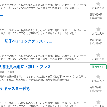
モティースポットへお持ち込みしませんか？ 家電、趣味・スポーツ・レジャー用
具、本、CD・DVDなどが無料でまとめて持ち込めます！ ※詳細はこ...
お気に入り
更新8月6日
ガー
作成8月6日
モティースポットへお持ち込みしませんか？ 家電、趣味・スポーツ・レジャー用
具、本、CD・DVDなどが無料でまとめて持ち込めます！ ※詳細はこ...
お気に入り
更新8月6日
ナルミ 切子ペアロックグラス・J...
作成8月6日
モティースポットへお持ち込みしませんか？ 家電、趣味・スポーツ・レジャー用
具、本、CD・DVDなどが無料でまとめて持ち込めます！ ※詳細はこ...
お気に入り
・派遣社員≫組立・加工・プレス
提携サイト
通駅
その他
備！自動車用トランスミッションの組立・加工《お仕事No.7A040》 お仕事につ
に関する組立・加工業務。 ※業務の変更、就業場所の変更の範囲、...
お気に入り
更新8月6日
 3段 キャスター付き
作成8月6日
モティースポットへお持ち込みしませんか？ 家電、趣味・スポーツ・レジャー用
具、本、CD・DVDなどが無料でまとめて持ち込めます！ ※詳細はこ...
お気に入り