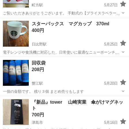
町方駅
5月27日
ご覧いただきありがとうございます。 手動式の【プライスラベラー】
です。 価格シールなどが作成できます。 消耗品(シール、インク)もあ
愛知
津島市
町方駅
その他
インク
スターバックス マグカップ 370ml
りますので、しばらく補充なしでご利用頂けます。 使用予定がなくな
400円
りましたので、出展い...
日比野駅
5月25日
電子レンジや食洗機に対応した、日常使いに最適なニューボーンチャ
イナ製マグカップです。 未使用品になります。 - ブランド: Starbucks
愛知
津島市
日比野駅
食器
マグカップ
回収袋
- 素材: ニューボーンチャイナ - 容量: 370ml - カラー: ホワイ...
208円
蟹江駅
5月20日
一個の金額です。 残り３個 まとめ売りもします
愛知
津島市
蟹江駅
家庭用品
『新品』tower 山崎実業 傘がけマグネッ
ト
700円
津島市
5月16日