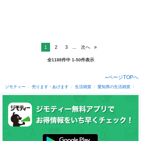
1
2
3
...
次へ
全1188件中 1-50件表示
ページTOPへ
ジモティー
売ります・あげます
生活雑貨
愛知県の生活雑貨
津