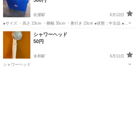
500円
佐屋駅
6月12日
●サイズ ・高さ 23cm ・横幅 35cm ・奥行き 23cm ●状態：中古品 ●そ
の他、注意事項：多少汚れキズありのため気にしない人用です。
愛知
津島市
佐屋駅
その他
シャワーヘッド
50円
永和駅
6月11日
シャワーヘッド
愛知
津島市
永和駅
家庭用品