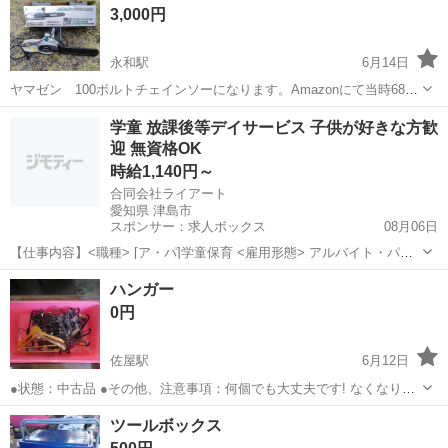
3,000円
永和駅
6月14日
ヤマゼン 100ボルトチェインソーになります。Amazonにて当時6800
円程で購入して2,3回使用しましたが、太い生木切断には能力不足なの
愛知
津島市
永和駅
家庭用品
学童 放課後等デイサービス 子供が好きな方歓
で物置にしまい込んでいました。オイルもホームセンターで購入した
迎 無資格OK
ものが半分近くあります...
時給1,140円～
合同会社ライアート
愛知県 津島市
スポンサー：求人ボックス
08月06日
【仕事内容】<職種> [ア・パ]学童保育 <雇用形態> アルバイト・パー
ト <給与> [ア・パ]時給1,140円～ 交通費:全額支給 全額支給! 随時昇給
アルバイト・パート
ハンガー
あり 昇給あり 前年度実績:0円～50円/時間 給与支払:月末〆/翌月25
0円
日...
佐屋駅
6月12日
●状態：中古品 ●その他、注意事項：何個でも大丈夫です! なくなり次
第終了です。
愛知
津島市
佐屋駅
その他
ツールボックス