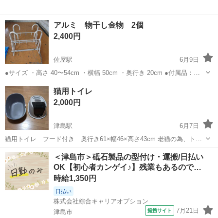
アルミ 物干し金物 2個
2,400円
佐屋駅
6月9日
●サイズ ・高さ 40〜54cm ・横幅 50cm ・奥行き 20cm ●付属品：本
体のみ ●状態：中古品 ●その他、注意事項：汚れキズありのため気に
愛知
津島市
佐屋駅
洗濯用品
金物
猫用トイレ
しない人用です。
2,000円
津島駅
6月7日
猫用トイレ フード付き 奥行き61×幅46×高さ43cm 老猫の為、トイ
レを2階に追加で置きたく買いましたが、我が家のお猫様は前のトイレ
愛知
津島市
津島駅
生活雑貨
＜津島市＞砥石製品の型付け・運搬/日払い
がいいのか分かりませんが、わざわざ1階に降りて古いトイレを使っ
OK【初心者カンゲイ♪】残業もあるので…
て、新しいトイレは使ってく...
時給1,350円
日払い
株式会社綜合キャリアオプション
7月21日
提携サイト
津島市