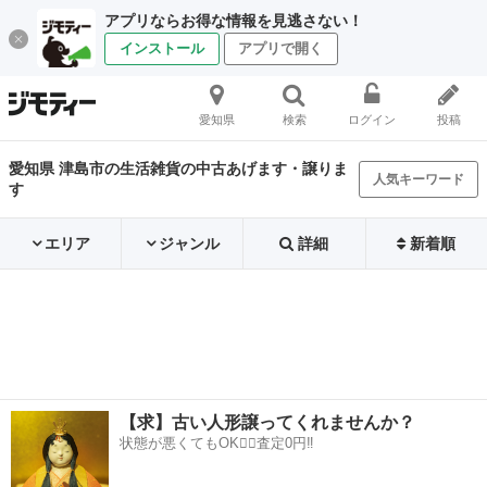
アプリならお得な情報を見逃さない！
インストール
アプリで開く
愛知県
検索
ログイン
投稿
愛知県 津島市の生活雑貨の中古あげます・譲りま
人気キーワード
す
エリア
ジャンル
詳細
新着順
【求】古い人形譲ってくれませんか？
状態が悪くてもOK🙆‍♀️査定0円‼️