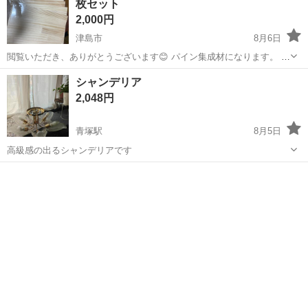
枚セット
2,000円
津島市
8月6日
閲覧いただき、ありがとうございます😊 パイン集成材になります。 新
品を購入、カットしそのまま保管していました。 少し汚れています
愛知
津島市
生活雑貨
シャンデリア
が、ビニールが汚れているんだと思います。（ビニール一部剥がれあ
2,048円
り） ※中古ですので、ご了承下...
青塚駅
8月5日
高級感の出るシャンデリアです
愛知
津島市
青塚駅
家庭用品