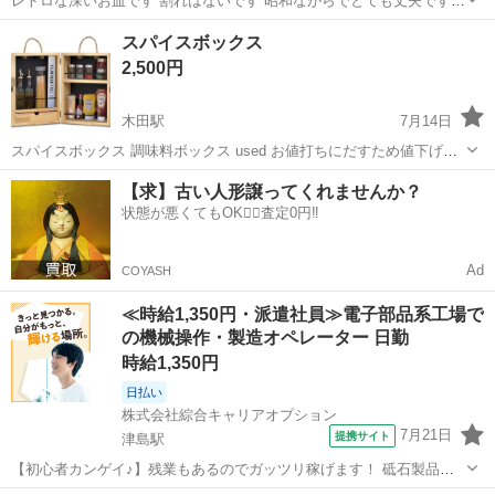
レトロな深いお皿です 割れはないです 昭和ながらでとても丈夫です
ヒビが入ってるようなデザインで色が茶色く着いております 深いので
愛知
津島市
津島駅
食器
スパイスボックス
用途は色々あると思います 現状渡しです 画像でお確かめ下さい
2,500円
木田駅
7月14日
スパイスボックス 調味料ボックス used お値打ちにだすため値下げ不
可で お願いします。 自宅保管品 キャンプなど屋外使用あり きれいだ
愛知
津島市
木田駅
家庭用品
スパイスボックス
【求】古い人形譲ってくれませんか？
とおもいますが 古傷や汚れなど 理解した方で購入ください。 キャン
状態が悪くてもOK🙆‍♀️査定0円‼️
プ アウトド...
Ad
COYASH
≪時給1,350円・派遣社員≫電子部品系工場で
の機械操作・製造オペレーター 日勤
時給1,350円
日払い
株式会社綜合キャリアオプション
7月21日
提携サイト
津島駅
【初心者カンゲイ♪】残業もあるのでガッツリ稼げます！ 砥石製品の
型付け・運搬 【業務内容詳細】 ドーナツの形をした製品を熱処理する