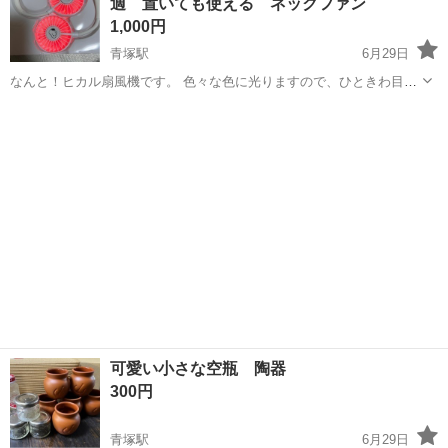
適 置いても使える ネックファン
ます。おまとめ...
1,000円
青塚駅
6月29日
なんと！ヒカル扇風機です。 色々な色に光りますので、ひときわ目立
つ事でしょう！ フル充電で３時間ほど光ってました。 確認の為に開封
愛知
津島市
青塚駅
生活雑貨
よろしくお願いします
しましたが、未使用です。 ライブやコンサートにピッタリではないで
しょうか… よろしくお願...
可愛い小さな空瓶 陶器
300円
青塚駅
6月29日