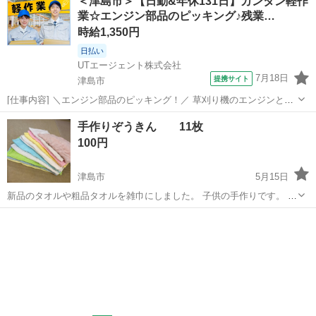
＜津島市＞【日勤&年休131日】カンタン軽作
てお渡しします。
業☆エンジン部品のピッキング♪残業…
時給1,350円
日払い
UTエージェント株式会社
7月18日
提携サイト
津島市
[仕事内容] ＼エンジン部品のピッキング！／ 草刈り機のエンジンと発
電機などを取り扱います！ ☆未経験歓迎！ 丁寧な研修と指導で安心
愛知
津島市
仕分け
手作りぞうきん 11枚
のスタート♪ ＜具体的には…？＞ エンジンや発電機の準備に関わる業
100円
務です！ ◆部品準備...
津島市
5月15日
新品のタオルや粗品タオルを雑巾にしました。 子供の手作りです。 10
枚➕1枚 ミシンで作ってありますが、雑です。 気にしないと言う方、
愛知
津島市
その他
ぞうきん
まとめて100円でお願いしますm(_ _)m