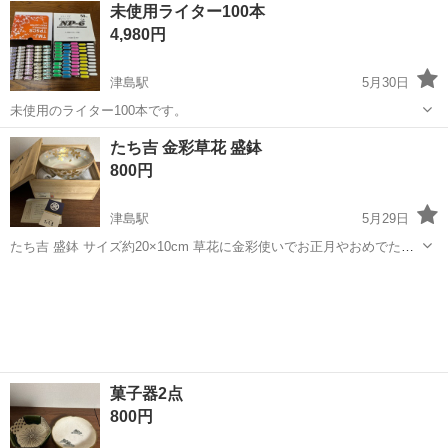
愛知
津島市
青塚駅
その他
ステッパー
未使用ライター100本
4,980円
津島駅
5月30日
未使用のライター100本です。
愛知
津島市
津島駅
その他
たち吉 金彩草花 盛鉢
800円
津島駅
5月29日
たち吉 盛鉢 サイズ約20×10cm 草花に金彩使いでお正月やおめでたい
席にいかがですか？ 未使用ですが、長年箱に入れたままの保管です。
愛知
津島市
津島駅
食器
たち吉
菓子器2点
800円