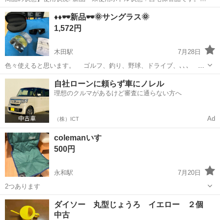
立つ傷や汚れはありませんが、店頭購入・自宅保管による細かな擦れ
愛知
津島市
家庭用品
♦️♦️🕶️新品🕶️🌞サングラス🌞
等は ご容赦ください。 【商品特徴】人気のボタニカル ビューティー
1,572円
ブランド「...
木田駅
7月28日
色々使えると思います。 ゴルフ、釣り、野球、ドライブ、､､､
レンズを変えるタイプのサングラスです。 度入りも可能ですよ 四種の
愛知
津島市
木田駅
その他
新品
自社ローンに頼らず車にノレル
レンズ もちろん新品ですよ ご趣味を持たれた方よろしくお願い
理想のクルマがあるけど審査に通らない方へ
します。
Ad
（株）ICT
colemanいす
500円
永和駅
7月20日
2つあります
愛知
津島市
永和駅
家庭用品
coleman
ダイソー 丸型じょうろ イエロー ２個
中古