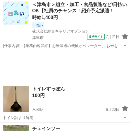
愛知
津島市
青塚駅
ノベルティグッズ
タオル
＜津島市＞組立・加工・食品製造など/日払い
します。 他の物とおまとめ割は検討します。 よろしくお願いします。
OK【社員のチャンス！紹介予定派遣！…
時給1,400円
日払い
株式会社綜合キャリアオプション
7月21日
提携サイト
津島市
[仕事内容] 【業務内容詳細】お米製造の機械オペレーター、 お米を機
械へ投入します。 機械から出たきたお米を検査します。 【取扱製品情
愛知
津島市
工場
報】お米 。＋お仕事探しはコンシェルスタッフにおまかせ＋。 あなた
のお仕事探しをしっか...
トイレすっぽん
100円
永和駅
6月20日
トイレ詰まり解消
愛知
津島市
永和駅
家庭用品
チェインソー