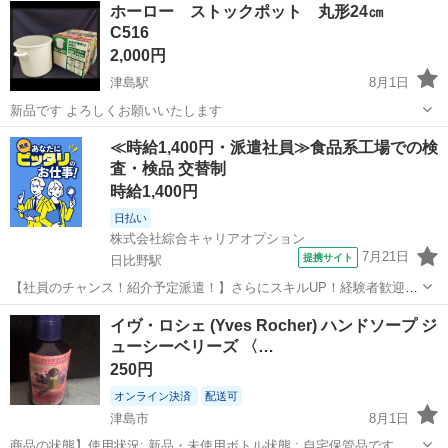
ホーロー ストックポット 丸形24㎝
C516
2,000円
津島駅
8月1日
新品です よろしくお願いいたします
愛知
津島市
津島駅
調理器具
ホーロー
≪時給1,400円・派遣社員≫食品系工場での検
査・検品 交替制
時給1,400円
日払い
株式会社綜合キャリアオプション
7月21日
提携サイト
日比野駅
【社員のチャンス！紹介予定派遣！】さらにスキルUP！経験者歓迎♪
ヘアカラーOK！ 組立・加工・食品製造など 【業務内容詳細】 お米製
愛知
津島市
日比野駅
その他
イヴ・ロシェ (Yves Rocher) ハンドソープ ジ
造の機械オペレーター、お米を機械へ投入します。 機械から出たきた
ューシーベリーズ 〈…
お米を検査します。 【...
250円
オンライン決済
配送可
津島市
8月1日
商品の状態】使用状況: 新品・未使用ボトル状態 : 自宅保管品です。目