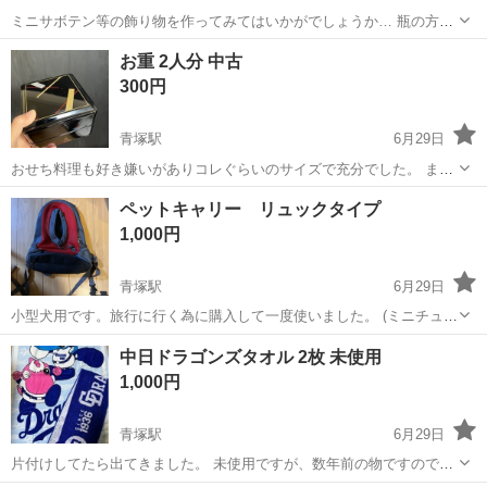
ミニサボテン等の飾り物を作ってみてはいかがでしょうか… 瓶の方は
少し蓋にサビが出てます。出来るだけ綺麗に洗ってお渡しします。 (電
愛知
津島市
青塚駅
その他
サボテン
お重 2人分 中古
池は単三電池で大きさがわかるように置いただけで付属しません)
300円
青塚駅
6月29日
おせち料理も好き嫌いがありコレぐらいのサイズで充分でした。 まと
め割あります。
愛知
津島市
青塚駅
年中行事用品
おせち料理
ペットキャリー リュックタイプ
1,000円
青塚駅
6月29日
小型犬用です。旅行に行く為に購入して一度使いました。 (ミニチュア
ピンシャーで使用) 中古と言う事でご理解ください。 底のマチは
愛知
津島市
青塚駅
生活雑貨
スリング
中日ドラゴンズタオル 2枚 未使用
25✖️15センチぐらいです。 飛び出し防止のフックが内部の上部に付い
1,000円
てます。 肩紐と腰で固定...
青塚駅
6月29日
片付けしてたら出てきました。 未使用ですが、数年前の物ですのでご
理解いただける方にお願いしたいです。ご希望でしたらお洗濯して渡