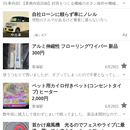
[仕事内容] 【業務内容詳細】封筒をつくる機械のボタン操作や機械に
紙を投入する作業。 【取扱製品情報】封筒 。＋お仕事探しはコンシェ
愛知
津島市
工場
自社ローンに頼らず車にノレル
ルスタッフにおまかせ＋。 あなたのお仕事探しをしっかりサポート！
理想のクルマがあるけど審査に通らない方へ
たとえば… 「もう少し...
Ad
（株）ICT
アルミ伸縮性 フローリングワイパー 新品
300円
青塚駅
6月29日
使うつもりで買いましたが、ダブってしまったので不要となってしま
いました。 一応、新品未開封ですが半年ぐらい前に購入してますので
愛知
津島市
青塚駅
生活雑貨
ワイパー
ペット用カイロ付きベット(コンセントタイ
中古品として御理解いただける方にお願いします。
プ) ヒーター
2,000円
青塚駅
6月29日
数年前に購入して使わずじまいで眠ってました。 新品未開封なので動
作確認はしておりません。 ご希望でしたら開封して動作確認します。
愛知
津島市
青塚駅
生活雑貨
ベット
首かけ扇風機 光るのでフェスやライブに最
(マットサイズ幅460mm高さ50mm奥行き460mm) 他にも色々出品して