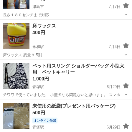
津島市
7月7日
長さ１８０センチまで対応
愛知
津島市
家庭用品
すだれ
床ワックス
400円
永和駅
7月4日
床ワックス 残量８.5割
愛知
津島市
永和駅
掃除用具
ペット用スリング ショルダーバッグ 小型犬
用 ペットキャリー
1,000円
青塚駅
6月29日
チワワで使っていました。 小型犬なら問題ないと思います。 スマホを
入れるポケット付きです。 黒っぽい感じに写ってますが、黒に近い濃
愛知
津島市
青塚駅
生活雑貨
小型犬
未使用の紙袋(プレゼント用パッケージ)
紺と白です。 中古品ですので、御理解いただける方にお願いしたいで
500円
す。 他にも色々出品してお...
オンライン決済
青塚駅
6月29日