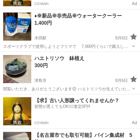
Ad
COYASH
♦️🌞新品🌞非売品🌞ウォータークーラー
1,400円
木田駅
8月6日
スポーツクラブで使用しようとフリマで 7,000円ぐらいで購入した
と思います。 購入しましたが使用せずにしまってました。 アウト
愛知
津島市
木田駅
家庭用品
クーラー
ハエトリソウ 鉢植え
ドア、スポーツなどにいかがですか^_^ ご趣味を持たれた方よろしく
300円
お願いしたいです。
津島市
8月6日
閲覧いただき、ありがとうございます😊 ハエトリソウが生えていた鉢
植えです。 枯れてしまったので、出品します。 1500円ほどで購入し
愛知
津島市
生活雑貨
【求】古い人形譲ってくれませんか？
ました。 ※中古ですので、ご了承ください。
状態が悪くてもOK🙆‍♀️査定0円‼️
Ad
COYASH
【名古屋市でも取引可能】パイン集成材 5