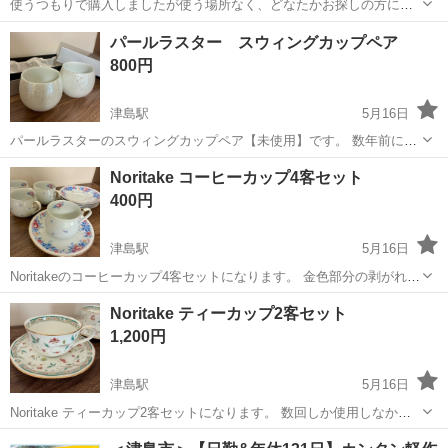
使うつもりで購入しましたが使う場所なく、どなたかお探しの方に。
2200円で購入しました。 カラー 黒 商品サイズ 約W20×D5.5×H9㎝
愛知
津島市
掃除用具
マグネット
パールラスター スウィングカップペア
マグネット 滑り止め シリコーン 耐荷重 約2kg 内寸: ハンガー
800円
約W1...
津島駅
5月16日
パールラスターのスウィングカップペア【未使用】です。 数年前に引
出物でいただきましたが、使用しない為出品します。 (箱に一部破れが
愛知
津島市
津島駅
食器
釉薬
Noritake コーヒーカップ4客セット
あります) ゆらゆらゆれるユニークなカップです。 飲み物をいれれば
400円
重心が下にさがるのである程...
津島駅
5月16日
Noritakeのコーヒーカップ4客セットになります。 金色部分の剥がれて
いる箇所がいくつかありますので、写真にてご確認ください。 箱は処
愛知
津島市
津島駅
食器
コーヒーカップ
Noritake ティーカップ2客セット
分してしまったので、お渡しする際は簡易包装致します。
1,200円
津島駅
5月16日
Noritake ティーカップ2客セットになります。 数回しか使用しなかっ
たので状態はとても綺麗です。 箱は処分してしまった為、簡易包装し
愛知
津島市
津島駅
食器
ティーカップ