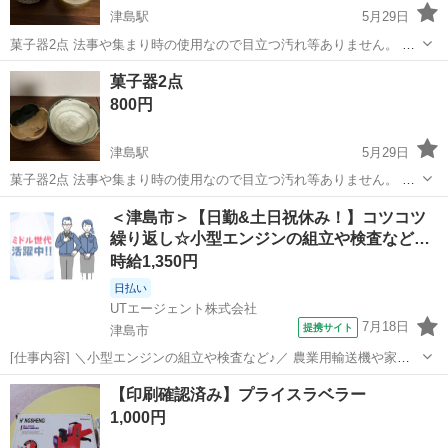
津島駅
5月29日
菓子器2点 法事や集まり時の使用なので目立つ汚れ等ありません。 直
径約18cm程
愛知
津島市
津島駅
食器
菓子
菓子器2点
800円
津島駅
5月29日
菓子器2点 法事や集まり時の使用なので目立つ汚れ等ありません。 左
側直径約17cm程高さ約8cm 右側直径約21cm程高さ約11cm こちらは
愛知
津島市
津島駅
食器
菓子
＜津島市＞【日勤&土日祝休み！】コツコツ
大きいので煮物にも。
繰り返し☆小型エンジンの組立や検査など…
時給1,350円
日払い
UTエージェント株式会社
7月18日
提携サイト
津島市
[仕事内容] ＼小型エンジンの組立や検査など♪／ 農業用輸送機や家庭
用発電機に使用される小型エンジンです！ ☆エアドライバーを使用し
愛知
津島市
工場
【印刷確認済み】プライスラベラー
た業務経験があればOKです！ 丁寧な研修と指導で安心のスタート♪
1,000円
＜具体的には…？＞ ...