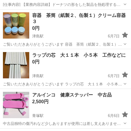
[仕事内容] 【業務内容詳細】ドーナツの形をした製品を熱処理する前
に、 型崩れしないように製品の周りに型をくっつけて行く作業と運搬
愛知
津島市
仕分け
容器 茶筒（紙製２、缶製１）クリーム容器
です。 【取扱製品情報】電子、 半導体製造に使われる砥石です。 。
３
＋お仕事探しはコンシェルス...
0円
津島駅
6月7日
ご覧いただきありがとうございます 容器 茶筒（紙製２、缶製１）ク
リーム容器３です 何かに使おうと 保存していましたが 使っていただ
愛知
津島市
津島駅
その他
容器
ラップの芯 大１１本 小５本 工作などに
ける方にお譲りします よろしくお願いします
0円
津島駅
6月7日
ご覧いただきありがとうございます ラップの芯 大１１本 小５本で
す 何かに使おうと 保存していましたが 使っていただける方にお譲り
愛知
津島市
津島駅
その他
いただき
アルインコ 健康ステッパー 中古品
します よろしくお願いします
2,500円
青塚駅
6月6日
中古品独特の傷汚れなど少しありますが使用には差し支えありませ
ん。 よろしかったら使ってください。