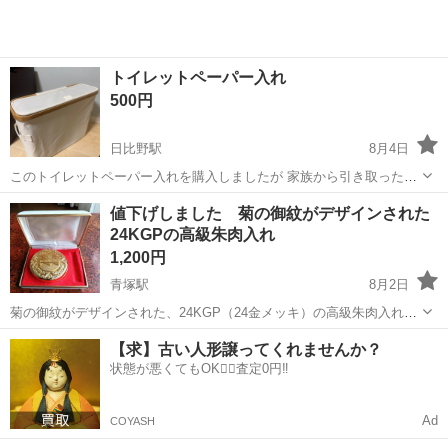
トイレットペーパー入れ
500円
日比野駅
8月4日
このトイレットペーパー入れを購入しましたが 家族から引き取ったも
のがあるので お譲り致しますm(_ _)m 取りに来てくれる方よろしくお
愛知
津島市
日比野駅
家庭用品
値下げしました 菊の御紋がデザインされた
願いいたします。 値段交渉可能です。
24KGPの高級朱肉入れ
1,200円
青塚駅
8月2日
菊の御紋がデザインされた、24KGP（24金メッキ）の高級朱肉入れで
す。 ご覧いただきありがとうございます 長年に渡り使用する事無く、
愛知
津島市
青塚駅
その他
【求】古い人形譲ってくれませんか？
ずっと保管されていた商品です。 商品に目立つキズや汚れは有りませ
状態が悪くてもOK🙆‍♀️査定0円‼️
んが、専用ケースには若...
Ad
COYASH