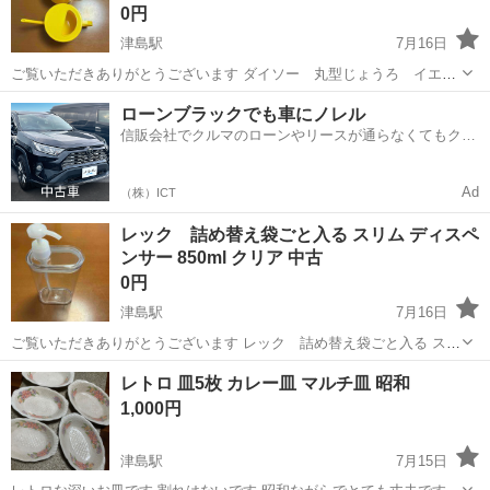
0円
津島駅
7月16日
ご覧いただきありがとうございます ダイソー 丸型じょうろ イエロ
ー ２個 中古 です ふたが取り外しできます 水やりに使用していま
愛知
津島市
津島駅
その他
じょうろ
ローンブラックでも車にノレル
したが 使わなくなったので 使っていただける方にお譲りします よろ
信販会社でクルマのローンやリースが通らなくてもクル
しく...
マをご利用いただけるサービスがあります！
Ad
（株）ICT
レック 詰め替え袋ごと入る スリム ディスペ
ンサー 850ml クリア 中古
0円
津島駅
7月16日
ご覧いただきありがとうございます レック 詰め替え袋ごと入る スリ
ム ディスペンサー 850ml クリア 中古です 衣類用液体洗剤を入れて使
愛知
津島市
津島駅
その他
ディスペンサー
レトロ 皿5枚 カレー皿 マルチ皿 昭和
用していましたが 使わなくなったのでお譲りします よろしくお願い...
1,000円
津島駅
7月15日