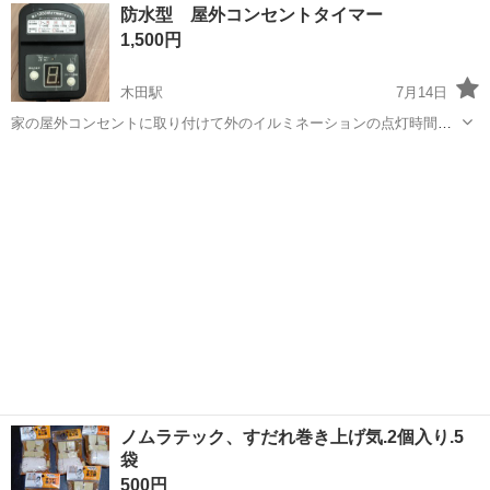
愛知
津島市
津島駅
その他
防水型 屋外コンセントタイマー
前に、型崩れしないように製品の周りに型をくっつけて行く作業と運
1,500円
搬です。 【取扱製品情報】...
木田駅
7月14日
家の屋外コンセントに取り付けて外のイルミネーションの点灯時間を
タイマーで制御するものです 防水タイプで屋内外どちらでも使えま
愛知
津島市
木田駅
年中行事用品
屋外
す。 大きな破損はなく自宅保管のため、現状渡しになります。 他にも
関連商品を出していますので、まと...
ノムラテック、すだれ巻き上げ気.2個入り.5
袋
500円