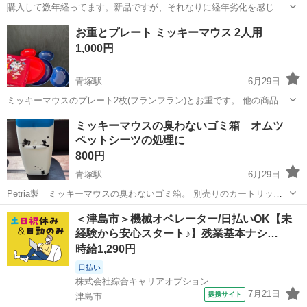
購入して数年経ってます。新品ですが、それなりに経年劣化を感じで
す。茶色手提げ10枚 よろしくお願いします。 現金払いで大丈夫です。
愛知
津島市
青塚駅
生活雑貨
紙袋
お重とプレート ミッキーマウス 2人用
1,000円
青塚駅
6月29日
ミッキーマウスのプレート2枚(フランフラン)とお重です。 他の商品と
まとめ割も可能です。
愛知
津島市
青塚駅
年中行事用品
ミッキーマウス
ミッキーマウスの臭わないゴミ箱 オムツ
ペットシーツの処理に
800円
青塚駅
6月29日
Petria製 ミッキーマウスの臭わないゴミ箱。 別売りのカートリッジ
が必要になります。 使いかけのカートリッジがまだ残ってます。 良か
愛知
津島市
青塚駅
生活雑貨
ミッキーマウス
＜津島市＞機械オペレーター/日払いOK【未
ったらそのままお使いくださいませ。 新品のカートリッジが一つあり
経験から安心スタート♪】残業基本ナシ…
ましたので、お付けします...
時給1,290円
日払い
株式会社綜合キャリアオプション
7月21日
提携サイト
津島市