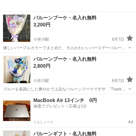
バルーンブーケ・名入れ無料
3,200円
小井川駅
8月7日
優しいパープルカラーでまとめた、大人かわいいバースデーバルーン
ブーケです💜 ハートバルーンとお花を組み合わせ、可愛らしさと上品
山梨
南アルプス市
小井川駅
家庭用品
バルーン
バルーンブーケ・名入れ無料
さを兼ね備えたデザインに仕上げました✨ お誕生日はもちろん、サプ
2,800円
ライズプレゼントや記念日の贈り物に...
小井川駅
8月7日
ブルーを基調にした爽やかで上品なバルーンブーケです🩵 「Thank
You」のバルーン入りで、感謝の気持ちを伝える贈り物にぴったり！
山梨
南アルプス市
小井川駅
家庭用品
バルーン
MacBook Air 13インチ 0円
誕生日・送別会・卒業・退職祝い・発表会・記念日など、さまざまな
抽選でプレゼント！応募は1分
シーンでお使いいただけます ...
Ad
くらしノート
バルーンギフト・名入れ無料