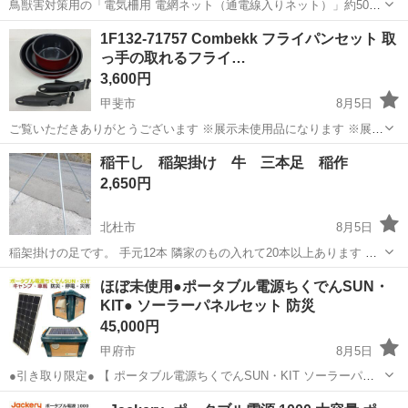
​鳥獣害対策用の「電気柵用 電網ネット（通電線入りネット）」約500
メートル分（約5反分）のまとめ売りです。 普通の防獣ネットではな
山梨
北杜市
家庭用品
電気柵
1F132-71757 Combekk フライパンセット 取
く、電気を通せるタイプですのでイノシシ・シカ・サルなどの対策に
っ手の取れるフライ…
最適です。 ​新品で揃...
3,600円
甲斐市
8月5日
ご覧いただきありがとうございます ※展示未使用品になります ※展示
に伴うキズ及び汚れ等ある場合があります ※参考価格/7,798円 商品の
山梨
甲斐市
調理器具
稲干し 稲架掛け 牛 三本足 稲作
特徴 取っ手の取れるフライパン ３サイズのプライパンとポット 取
2,650円
っ...
北杜市
8月5日
稲架掛けの足です。 手元12本 隣家のもの入れて20本以上あります 一
本の価格 横棒もあります 今年は 天日干ししたいという方 どうぞ
山梨
北杜市
家庭用品
稲架
ほぼ未使用●ポータブル電源ちくでんSUN・
KIT● ソーラーパネルセット 防災
45,000円
甲府市
8月5日
●引き取り限定● 【 ポータブル電源ちくでんSUN・KIT ソーラーパネ
ルセット 】 車載 車中泊 アウトドア 家庭用 旅行 キャンプ イーズ
山梨
甲府市
防災、セキュリティ
ソーラーパネル