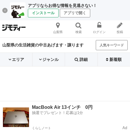
アプリならお得な情報を見逃さない！
インストール
アプリで開く
山梨県
検索
ログイン
投稿
山梨県の生活雑貨の中古あげます・譲ります
人気キーワード
エリア
ジャンル
詳細
新着順
MacBook Air 13インチ 0円
抽選でプレゼント！応募は1分
Ad
くらしノート