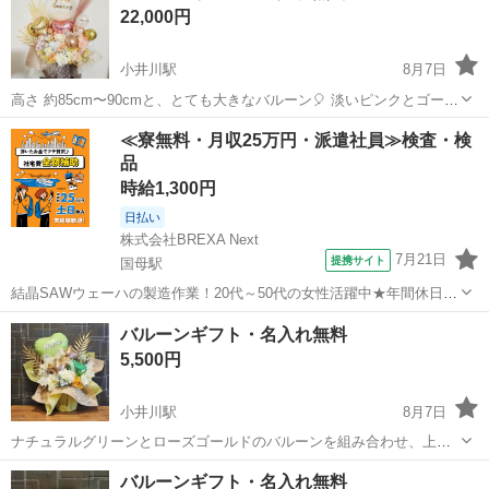
22,000円
小井川駅
8月7日
高さ 約85cm〜90cmと、とても大きなバルーン🎈 淡いピンクとゴール
ドで、綺麗で華やかに♡ 高級感たっぷりのバルーンギフト ボボバルー
山梨
南アルプス市
小井川駅
家庭用品
バルーン
≪寮無料・月収25万円・派遣社員≫検査・検
ン(透明バルーン)にはホワイトの羽根が入っています 周年祭・開店祝
品
い・誕生日・発表会・...
時給1,300円
日払い
株式会社BREXA Next
7月21日
提携サイト
国母駅
結晶SAWウェーハの製造作業！20代～50代の女性活躍中★年間休日
120日＆土日祝休み！クリーンルーム内でのお仕事！日払い制度利用可
山梨
国母駅
その他
バルーンギフト・名入れ無料
◎正社員登用制度あり！マイカー通勤可！《山梨県中巨摩郡昭和町》
5,500円
人気の工場のお仕事 ◇結晶...
小井川駅
8月7日
ナチュラルグリーンとローズゴールドのバルーンを組み合わせ、上品
さと華やかさを兼ね備えたデザインに仕上げました🍀 誕生日・卒業
山梨
南アルプス市
小井川駅
家庭用品
バルーン
バルーンギフト・名入れ無料
式・開店祝い・記念日・母の日などお祝いのプレゼントに豪華なバル