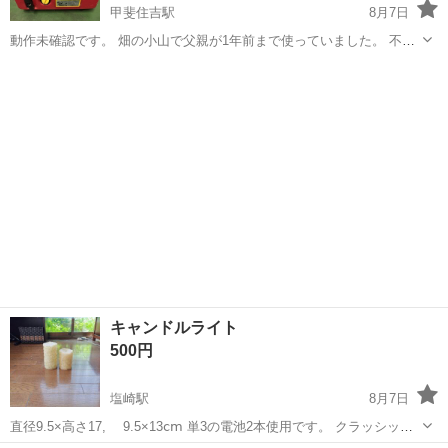
甲斐住吉駅
8月7日
動作未確認です。 畑の小山で父親が1年前まで使っていました。 不要
となった商品でメンテナンスは行っていませんのでジャンク品と致し
山梨
甲府市
甲斐住吉駅
防災、セキュリティ
ます。 整備手帳と取扱説明書があります。 中古品の為、汚れや傷が有
ジャンク品
ります。 ...
キャンドルライト
500円
塩崎駅
8月7日
直径9.5×高さ17, 9.5×13ⅽⅿ 単3の電池2本使用です。 クラッシック
な掘りが施されとても上品です。優しい揺らぎの灯りで、静かな時間