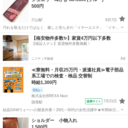
500円
穴山駅
8月7日
汚れを取るだけではなく、癒しと安らぎの「イヤーエステ」 「イヤー
エステ」とは耳の汚れを取るだけではなく、耳の外側を心地よく刺激
山梨
北杜市
穴山駅
家庭用品
耳かき
【格安物件多数✨】家賃4万円以下多数
することでマッサージ効果も期待できる、癒しのエステメニュー。
【保証人ナシ】賃貸物件多数掲載！
「Mi-mimi」は日本イヤーエステ協...
Ad
ニフティ不動産
≪寮無料・月収25万円・派遣社員≫電子部品
系工場での検査・検品 交替制
時給1,300円
日払い
株式会社BREXA Next
7月21日
提携サイト
国母駅
結晶SAWウェーハの製造作業！20代～50代の女性活躍中★年間休日
120日＆土日祝休み！クリーンルーム内でのお仕事！日払い制度利用可
山梨
国母駅
その他
ショルダー 小物入れ
◎正社員登用制度あり！マイカー通勤可！《山梨県中巨摩郡昭和町》
1,500円
人気の工場のお仕事 ◇結晶...