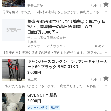
甲斐上野駅
8月6日
母屋を解体中にでた古い木材や建材をさしあげます。再利用してもい
いですし、燃料などにしてもらっても大丈夫です。味のある梁なども
山梨
西八代郡
甲斐上野駅
家庭用品
木材
警備 夜勤/夜勤でガッツリ効率よく稼ごう 日
あります。
払い可 業界随一の高日給 副業・Wワ…
日給1万3,000円～
サンエス警備保障株式会社
山梨県
スポンサー：求人ボックス
05月26日
【仕事内容】歩道や道路での誘導・案内をお任せします。 道路をご利
用される車両や歩行者の方が安全に安心して通行するために適切に誘
アルバイト・パート
キャンパーズコレクション パワーキャリーカ
導してください。 勤務地へは直行直帰OKです! <未経験でも安心!!> 丁
ート60 ブラック BMC-31KD…
寧な研修20hで基本的な知識を...
3,000円
竜王駅
8月6日
ご覧いただきありがとうございます。 1度使用しました。 全体的に綺
麗ですが、多少の傷はありますのでご理解頂ける方のみよろしくお願
山梨
甲斐市
竜王駅
その他
BMC
GIVENCHY 新品
い致します。 本体サイズ:幅34×奥行46×高さ100cm 本体重量:3.5kg 材
2,000円
質:スチ...
オンライン決済
配送可