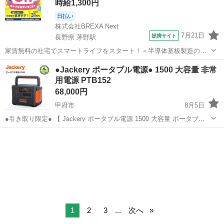
時給1,300円
日払い
株式会社BREXA Next
7月21日
提携サイト
長野県 茅野駅
家賃無料の社宅でスマートライフをスタート！＜半導体基板製造の機
械操作・検査＞ランチ代もかからないオトクな職場◎／稼ぎもしっか
長野
茅野市
茅野駅
その他
●Jackery ポータブル電源● 1500 大容量 非常
り！月収例31万円／長野県茅野市 半導体基板の製造・検査 クリーンル
用電源 PTB152
ーム内で、半導体基板の製造や検...
68,000円
甲府市
8月5日
●引き取り限定● 【 Jackery ポータブル電源 1500 大容量 ポータブル
バッテリー 】 PTB152 車載 車中泊 アウトドア 家庭用 旅行 キャン
山梨
甲府市
防災、セキュリティ
Jackery
プ 長距離旅行 防災 家庭用蓄電池 非常用電源 停電...
1
2
3
...
次へ