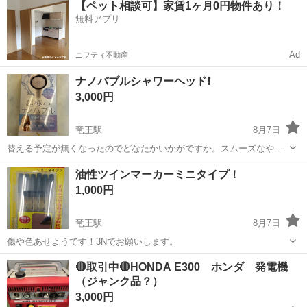
【ペット相談可】家賃1ヶ月0円物件あり！
OK！ 人気の工場のお仕事 ◇カーナビゲーション部品の組立◇ ■ 業務
無料アプリ
内容 車載用カーナビゲ...
Ad
ニフティ不動産
ナノバブルシャワーヘッド❗️
3,000円
竜王駅
8月7日
替える予定が無くなったのでどなたかいかがですか。スムーズなやり
取りのできる方のみ。評価の無い方、悪いのある方、神経質な方はご
山梨
甲斐市
竜王駅
その他
ナノバブル
油性ツインマーカーミニタイプ！
遠慮下さい。ノークレーム、ノーリターン、ノーキャンセルでお願い
1,000円
します。
竜王駅
8月7日
傷や色あせようです！3Nでお願いします。
山梨
甲斐市
竜王駅
その他
🔴取引中🔴HONDA E300 ホンダ 発電機
（ジャンク品？）
3,000円