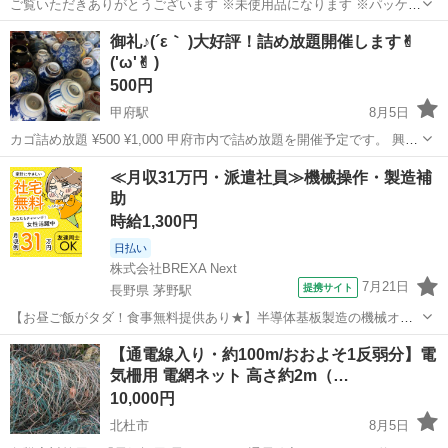
ご覧いただきありがとうございます ※未使用品になります ※パッケー
ジ破損品になります ※商品は、問題ございません ※参考価格/1,998円
山梨
甲斐市
家庭用品
御礼♪(´ε｀ )大好評！詰め放題開催します✌︎
商品の詳細 この入浴料には、潤いのある健やかな肌を保つために欠か
('ω'✌︎ )
せな...
500円
甲府駅
8月5日
カゴ詰め放題 ¥500 ¥1,000 甲府市内で詰め放題を開催予定です。 興味
がある方に開催場所をお知らせ致します。 店内大処分のため期間限定
山梨
甲府市
甲府駅
食器
≪月収31万円・派遣社員≫機械操作・製造補
開催致します。
助
時給1,300円
日払い
株式会社BREXA Next
7月21日
提携サイト
長野県 茅野駅
【お昼ご飯がタダ！食事無料提供あり★】半導体基板製造の機械オペ
レーターや検査作業！未経験活躍中★カップル＆友達同士の応募OK！
長野
茅野市
茅野駅
その他
【通電線入り・約100m/おおよそ1反弱分】電
赴任旅費会社負担★嬉しい無料送迎◎正社員登用制度あり！マイカー
気柵用 電網ネット 高さ約2m（…
通勤OK！無料駐車場完備！《長野県茅...
10,000円
北杜市
8月5日