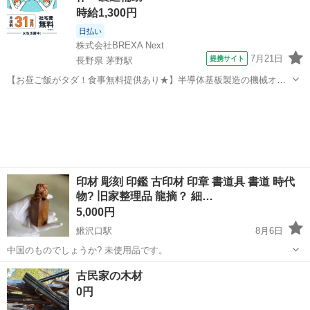
時給1,300円
日払い
株式会社BREXA Next
7月21日
提携サイト
長野県 茅野駅
【お昼ご飯がタダ！食事無料提供あり★】半導体基板製造の機械オペ
レーターや検査作業！未経験活躍中★カップル＆友達同士の応募OK！
長野
茅野市
茅野駅
その他
赴任旅費会社負担★嬉しい無料送迎◎正社員登用制度あり！マイカー
通勤OK！無料駐車場完備！《長野県茅...
印材 彫刻 印鑑 古印材 印章 書道具 書道 時代
物? 旧家整理品 龍摘？ 細…
5,000円
鰍沢口駅
8月6日
中国のものでしょうか? 未使用品です。
山梨
南巨摩郡
鰍沢口駅
個人用印鑑
古民家の木材
0円