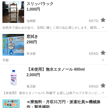
山梨
甲斐市
塩崎駅
その他
スリッパラック
を醸し出してくれます。あなたの暮らしに加えて優雅な雰囲気でお過
1,000円
ごしください😊8/...
塩崎駅
8月7日
自然木で温かみがあり、玄関に優しく溶け込む感じがします。横35奥
行23高さ80cm 8/8まで、できるだけ早くとりにきてくれる方を優先さ
山梨
甲斐市
塩崎駅
その他
窓拭き
せていただきます。 よろしくおねがいします。
298円
常永駅
8月6日
可能
山梨
甲斐市
常永駅
掃除用具
窓拭き
【未使用】無水エタノール 400ml
2,000円
竜王駅
8月6日
【未使用】 無水エタノール×1 3N厳守 お渡しは南アルプス市コンビニ
予定です。
山梨
南アルプス市
竜王駅
家庭用品
≪寮無料・月収31万円・派遣社員≫機械操
作・製造補助