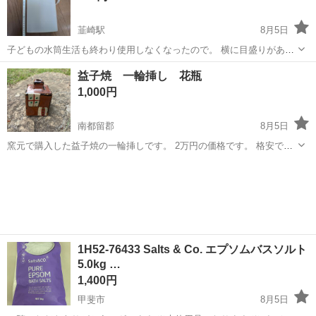
韮崎駅
8月5日
子どもの水筒生活も終わり使用しなくなったので。 横に目盛りがあり
ます。 処分するのももったいないので良かったらどうぞ。
山梨
韮崎市
韮崎駅
食器
水筒
益子焼 一輪挿し 花瓶
1,000円
南都留郡
8月5日
窯元で購入した益子焼の一輪挿しです。 2万円の価格です。 格安で
す。
山梨
南都留郡
その他
1H52-76433 Salts & Co. エプソムバスソルト
5.0kg …
1,400円
甲斐市
8月5日