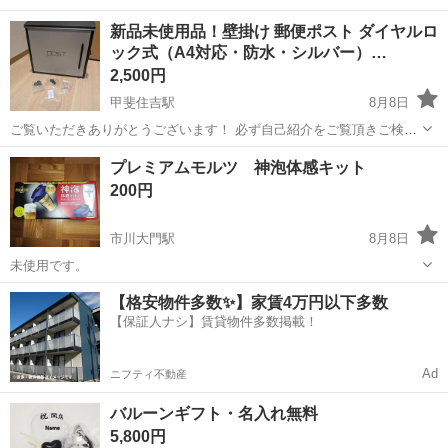
新品未使用品！壁掛け 郵便ポスト ダイヤルロ
ック式（A4対応・防水・シルバー）…
2,500円
甲斐住吉駅
8月8日
ご覧いただきありがとうございます！ 必ず自己紹介をご覧頂きご検討
下さい。 壁掛けタイプのダイヤルロック式郵便ポスト（Hanmir製）で
山梨
甲府市
甲斐住吉駅
家庭用品
プレミアムモルツ 神泡体感キット
す。 スタイリッシュなシルバー＆ブラックのモダンデザインで、戸建
200円
て・別荘・事務所などに...
市川大門駅
8月8日
未使用です。
山梨
西八代郡
市川大門駅
家庭用品
プレミアムモルツ
【格安物件多数✨】家賃4万円以下多数
【保証人ナシ】賃貸物件多数掲載！
Ad
ニフティ不動産
バルーンギフト・名入れ無料
5,800円