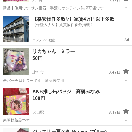
新品未使用です サン宝石、手渡しオンライン決済可能です
山梨
北杜市
穴山駅
ノベルティグッズ
ほっぺちゃん
【格安物件多数✨】家賃4万円以下多数
【保証人ナシ】賃貸物件多数掲載！
Ad
ニフティ不動産
リカちゃん ミラー
50円
北杜市
8月7日
缶バッチ型ミラーです。新品未使用。
山梨
北杜市
ノベルティグッズ
ミラー
AKB推し缶バッジ 高橋みなみ
100円
穴山駅
8月7日
未開封新品です
山梨
北杜市
穴山駅
ノベルティグッズ
缶バッジ
ジュエリー耳かき Mi-mimi (ブルー)