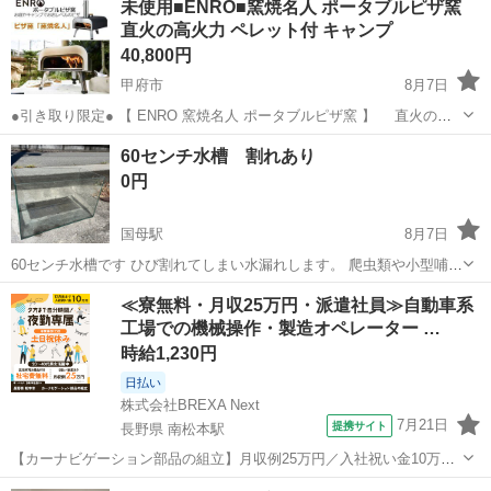
未使用■ENRO■窯焼名人 ポータブルピザ窯
です。 昭和レトロな雰囲気が漂うアイテムで、インテリア、DIYの素
直火の高火力 ペレット付 キャンプ
材...
40,800円
甲府市
8月7日
●引き取り限定● 【 ENRO 窯焼名人 ポータブルピザ窯 】 直火の高
火力 キャンプ アウトドア 焚火 煙突 お庭やキャンプでお店レベルの
山梨
甲府市
調理器具
60センチ水槽 割れあり
ピザ ペレット付き 【商品詳細】 火で焼くとピザは最高に美...
0円
国母駅
8月7日
60センチ水槽です ひび割れてしまい水漏れします。 爬虫類や小型哺乳
類用には使えると思います
山梨
中巨摩郡
国母駅
その他
水槽
≪寮無料・月収25万円・派遣社員≫自動車系
工場での機械操作・製造オペレーター …
時給1,230円
日払い
株式会社BREXA Next
7月21日
提携サイト
長野県 南松本駅
【カーナビゲーション部品の組立】月収例25万円／入社祝い金10万
円！／うれしい土日祝休み★年間休日125日／稼げる夜勤専属！日払い
長野
松本市
南松本駅
その他