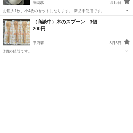
塩崎駅
8月5日
お皿大1枚、小4枚のセットになります。 新品未使用です。
山梨
南アルプス市
塩崎駅
食器
GIVENCHY
（商談中）木のスプーン 3個
200円
甲府駅
8月5日
3個の値段です。
山梨
甲府市
甲府駅
食器
スプーン