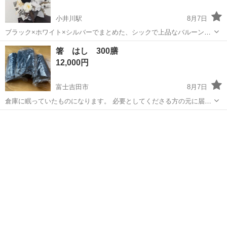
小井川駅
8月7日
ブラック×ホワイト×シルバーでまとめた、シックで上品なバルーン✨
ボボバルーン(透明バルーン)と黒のハートバルーンを組み合わせ、華や
山梨
南アルプス市
小井川駅
家庭用品
バルーン
箸 はし 300膳
かさがありながらも落ち着いた印象に仕上げました。 ホワイトフラワ
12,000円
ーやフェザーを合わせることで...
富士吉田市
8月7日
倉庫に眠っていたものになります。 必要としてくださる方の元に届い
たら嬉しいです。 箸の先端は、未使用のため、バリが少しありますの
山梨
富士吉田市
食器
で、使用する前に軽くヤスリ掛けして安全に使えるようにした方がい
いと思います。 詳細は、写真を...