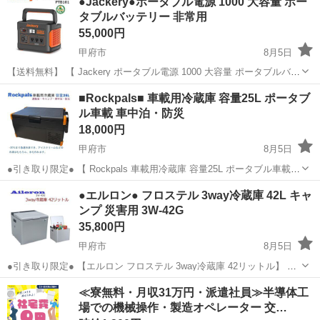
●Jackery●ポータブル電源 1000 大容量 ポー
ライフ 長距離旅行 防災 家庭用蓄電池 非常用電源 参考価格...
タブルバッテリー 非常用
55,000円
甲府市
8月5日
【送料無料】 【 Jackery ポータブル電源 1000 大容量 ポータブルバッ
テリー 】 PTB101 車載 車中泊 アウトドア 家庭用 旅行 キャンプ
山梨
甲府市
防災、セキュリティ
Jackery
■Rockpals■ 車載用冷蔵庫 容量25L ポータブ
長距離旅行 防災 家庭用蓄電池 非常用電源 停電対策...
ル車載 車中泊・防災
18,000円
甲府市
8月5日
●引き取り限定● 【 Rockpals 車載用冷蔵庫 容量25L ポータブル車載
】 車載 アウトドア キャンプ ポータブル 保冷庫 冷凍庫 セカンド冷
山梨
甲府市
防災、セキュリティ
Rockpals
●エルロン● フロステル 3way冷蔵庫 42L キャ
凍庫 クーラーボックス 運動会・キャンプ・車中泊・防...
ンプ 災害用 3W-42G
35,800円
甲府市
8月5日
●引き取り限定● 【エルロン フロステル 3way冷蔵庫 42リットル】
車載 車中泊 3W-42G 12V 100V ガスボンベ Aileron クーラーボック
山梨
甲府市
防災、セキュリティ
≪寮無料・月収31万円・派遣社員≫半導体工
ス キャンプ 運動会 【商品詳細】...
場での機械操作・製造オペレーター 交…