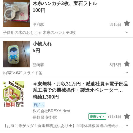
木糸ハンカチ3枚、宝石ラトル
100円
甲府駅
8月5日
子供用の木のおもちゃ 木糸のハンカチ3枚
山梨
甲府市
甲府駅
その他
小物入れ
5円
韮崎駅
8月5日
約3㌢✕6㌢ スライド缶
山梨
韮崎市
韮崎駅
その他
スライド
≪寮無料・月収31万円・派遣社員≫電子部品
系工場での機械操作・製造オペレーター…
時給1,300円
日払い
株式会社BREXA Next
7月21日
提携サイト
長野県 茅野駅
【お昼ご飯がタダ！食事無料提供あり★】半導体基板製造の機械オペ
レーターや検査作業！未経験活躍中★カップル＆友達同士の応募OK！