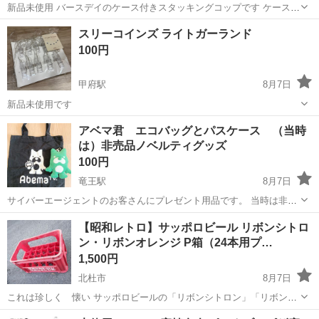
新品未使用 バースデイのケース付きスタッキングコップです ケースは
計量出来るようにもなっています！ 淡い色でかわいいです うちでは使
山梨
甲府市
甲府駅
食器
ケース
スリーコインズ ライトガーランド
わないのでどなたかどうぞ！
100円
甲府駅
8月7日
新品未使用です
山梨
甲府市
甲府駅
その他
スリーコインズ
アベマ君 エコバッグとパスケース （当時
は）非売品ノベルティグッズ
100円
竜王駅
8月7日
サイバーエージェントのお客さんにプレゼント用品です。 当時は非売
品でした。 🔶エコバッグ 🔶リール付きパスケース どちらも新品です
山梨
甲斐市
竜王駅
ノベルティグッズ
【昭和レトロ】サッポロビール リボンシトロ
が経年劣化で色褪せが見られます。 エコバッグの方は一度洗濯をした
ン・リボンオレンジ P箱（24本用プ…
ので...
1,500円
北杜市
8月7日
これは珍しく 懐い サッポロビールの「リボンシトロン」「リボンオ
レンジ」のロゴが入った、赤色の24本用プラスチックケース（P箱）
山梨
北杜市
家庭用品