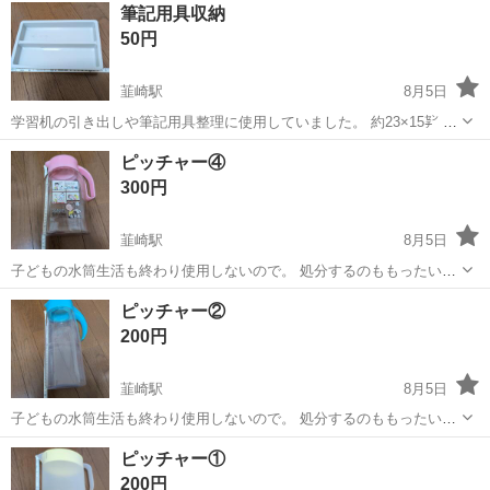
長野
茅野市
茅野駅
その他
筆記用具収納
赴任旅費会社負担★嬉しい無料送迎◎正社員登用制度あり！マイカー
50円
通勤OK！無料駐車場完備！《長野県茅...
韮崎駅
8月5日
学習机の引き出しや筆記用具整理に使用していました。 約23×15㌢ 現
状お渡しです。 子どもの断捨離をしています。 処分する前に投稿しま
山梨
韮崎市
韮崎駅
生活雑貨
断捨離
ピッチャー④
した。良かったらどうぞ。
300円
韮崎駅
8月5日
子どもの水筒生活も終わり使用しないので。 処分するのももったいな
いので良かったらどうぞ。
山梨
韮崎市
韮崎駅
食器
水筒
ピッチャー②
200円
韮崎駅
8月5日
子どもの水筒生活も終わり使用しないので。 処分するのももったいな
いので良かったらどうぞ。
山梨
韮崎市
韮崎駅
食器
水筒
ピッチャー①
200円