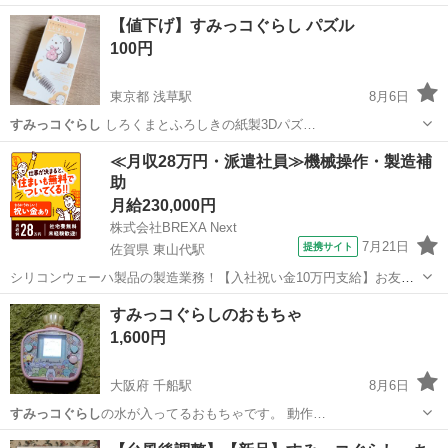
新潟
新潟市
大形駅
おもちゃ
【値下げ】すみっコぐらし パズル
100円
東京都 浅草駅
8月6日
すみっコぐらし
しろくまとふろしきの紙製3Dパズ…
東京
台東区
浅草駅
パズル
すみっコぐらし
≪月収28万円・派遣社員≫機械操作・製造補
助
月給230,000円
株式会社BREXA Next
7月21日
提携サイト
佐賀県 東山代駅
シリコンウェーハ製品の製造業務！【入社祝い金10万円支給】お友達
やカップルとの応募OK◎年間休日129日＆休出なしでプライベート充
佐賀
伊万里市
東山代駅
その他
すみっコぐらしのおもちゃ
実♪業務はクリーンルームで快適作業◎自社正社員登用制度あり★1食
1,600円
300円～の格安食堂あり！《佐...
大阪府 千船駅
8月6日
すみっコぐらし
の水が入ってるおもちゃです。 動作…
大阪
大阪市
千船駅
おもちゃ