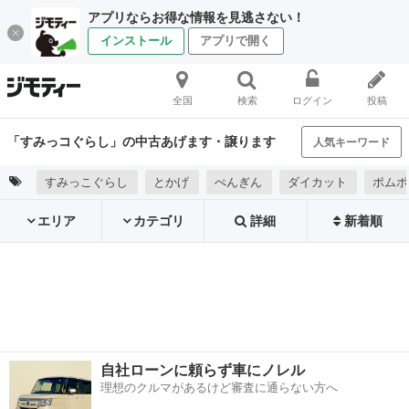
アプリならお得な情報を見逃さない！
インストール
アプリで開く
全国
検索
ログイン
投稿
「すみっコぐらし」の中古あげます・譲ります
人気キーワード
すみっこぐらし
とかげ
ぺんぎん
ダイカット
ポムポ
エリア
カテゴリ
詳細
新着順
自社ローンに頼らず車にノレル
理想のクルマがあるけど審査に通らない方へ