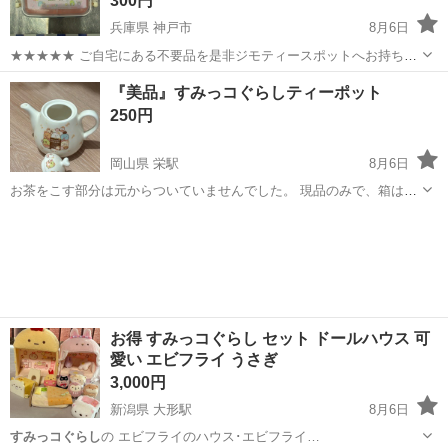
300円
兵庫県 神戸市
8月6日
★★★★★ ご自宅にある不要品を是非ジモティースポットへお持ち込
みしませんか？ 家電、趣味・スポーツ・レジャー用品、こども用品、
兵庫
神戸市
家庭用品
すみっコぐらし
『美品』すみっコぐらしティーポット
衣料服飾品、生活雑貨、家具、本、CD・DVDなどが無料でまとめて持
250円
ち込めます！ ※詳細はこ...
岡山県 栄駅
8月6日
お茶をこす部分は元からついていませんでした。 現品のみで、箱はあ
りません。 1度しか使っておらず美品だと思います。
岡山
倉敷市
栄駅
食器
お得 すみっコぐらし セット ドールハウス 可
愛い エビフライ うさぎ
3,000円
新潟県 大形駅
8月6日
すみっコぐらし
の エビフライのハウス･エビフライ…