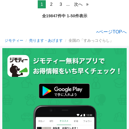
1
2
3
...
次へ
全19847件中 1-50件表示
ページTOPへ
ジモティー
売ります・あげます
全国の「すみっコぐらし」