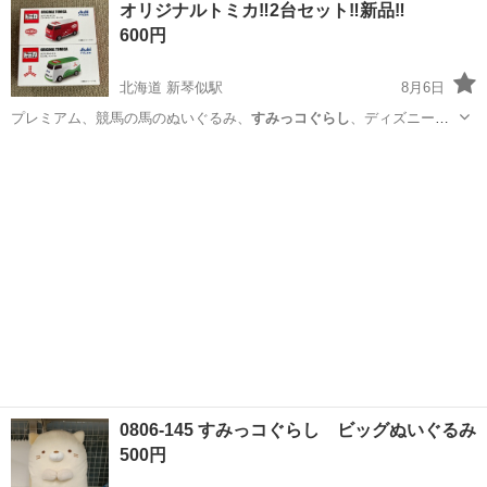
オリジナルトミカ‼️2台セット‼️新品‼️
★就業先食堂利用可！日払い制度あり！《茨城県常陸大宮市》 人気の
600円
工場のお仕事 ◇コネクタ製造工...
北海道 新琴似駅
8月6日
プレミアム、競馬の馬のぬいぐるみ、
すみっコぐらし
、ディズニーカ
ーミット、USJ限定…
北海道
札幌市
新琴似駅
ミニカー
オリジナルトミカ
0806-145 すみっコぐらし ビッグぬいぐるみ
500円