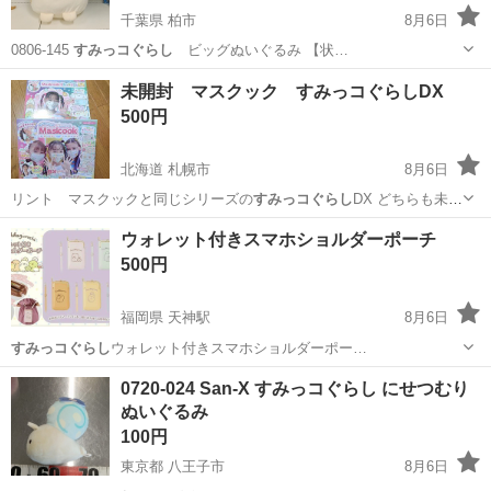
千葉県 柏市
8月6日
0806-145
すみっコぐらし
ビッグぬいぐるみ 【状…
千葉
柏市
その他
すみっコぐらし
未開封 マスクック すみっコぐらしDX
500円
北海道 札幌市
8月6日
リント マスクックと同じシリーズの
すみっコぐらし
DX どちらも未開
封品です。セ…
北海道
札幌市
その他
すみっコぐらし
ウォレット付きスマホショルダーポーチ
500円
福岡県 天神駅
8月6日
すみっコぐらし
ウォレット付きスマホショルダーポー…
福岡
福岡市
天神駅
その他
ウォレット
0720-024 San-X すみっコぐらし にせつむり
ぬいぐるみ
100円
東京都 八王子市
8月6日