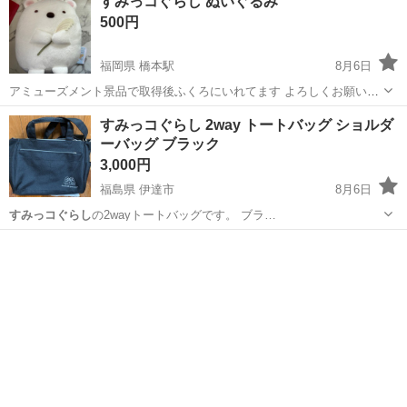
すみっコぐらし ぬいぐるみ
500円
福岡県 橋本駅
8月6日
アミューズメント景品で取得後ふくろにいれてます よろしくお願いい
たします！
福岡
福岡市
橋本駅
おもちゃ
すみっコぐらし
すみっコぐらし 2way トートバッグ ショルダ
ーバッグ ブラック
3,000円
福島県 伊達市
8月6日
すみっコぐらし
の2wayトートバッグです。 ブラ…
福島
伊達市
バッグ