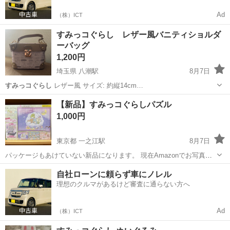
Ad
（株）ICT
すみっコぐらし レザー風バニティショルダ
ーバッグ
1,200円
埼玉県 八潮駅
8月7日
すみっコぐらし
レザー風 サイズ: 約縦14cm…
埼玉
八潮市
八潮駅
おもちゃ
【新品】すみっコぐらしパズル
1,000円
東京都 一之江駅
8月7日
パッケージもあけていない新品になります。 現在Amazonでお写真の
お値段でしたので、それより安く掲載しました！新品になりますの
東京
江戸川区
一之江駅
パズル
すみっコぐらし
自社ローンに頼らず車にノレル
で、お値段交渉はごめんなさい🙇‍♀️ 取りに来て頂ける方を優先させてい
理想のクルマがあるけど審査に通らない方へ
ただきます！
Ad
（株）ICT