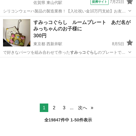
7月21日
提携サイト
佐賀県 東山代駅
シリコンウェーハ製品の製造業務！【入社祝い金10万円支給】お友達
やカップルとの応募OK◎年間休日129日＆休出なしでプライベート充
佐賀
伊万里市
東山代駅
その他
すみっコぐらし ルームプレート あだ名が
実♪業務はクリーンルームで快適作業◎自社正社員登用制度あり★1食
みっちゃんのお子様に
300円～の格安食堂あり！《佐...
300円
東京都 西新井駅
8月5日
で好きなパーツを組み合わせて作った
すみっコぐらし
のプレートで
す。 子供がすみっコブ…
東京
足立区
西新井駅
その他
すみっコぐらし
1
2
3
...
次へ
全19847件中 1-50件表示