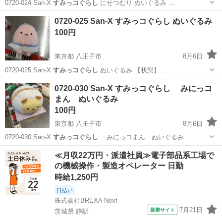
0720-024 San-X
すみっコぐらし
にせつむり ぬいぐるみ …
東京
八王子市
おもちゃ
San
0720-025 San-X すみっコぐらし ぬいぐるみ
100円
東京都 八王子市
8月6日
0720-025 San-X
すみっコぐらし
ぬいぐるみ 【状態】 …
東京
八王子市
おもちゃ
San
0720-030 San-X すみっコぐらし みにっコ
まん ぬいぐるみ
100円
東京都 八王子市
8月6日
0720-030 San-X
すみっコぐらし
みにっコまん ぬいぐるみ …
東京
八王子市
おもちゃ
San
≪月収22万円・派遣社員≫電子部品系工場で
の機械操作・製造オペレーター 日勤
時給1,250円
日払い
株式会社BREXA Next
7月21日
提携サイト
茨城県 静駅