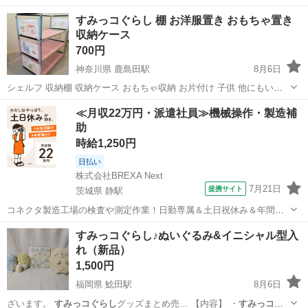
すみっコぐらし 棚 お洋服置き おもちゃ置き
収納ケース
700円
神奈川県 鹿島田駅
8月6日
シェルフ 収納棚 収納ケース おもちゃ収納 お片付け 子供 他にもいろ
いろ出品しています。
神奈川
川崎市
鹿島田駅
収納家具
すみっコぐらし
≪月収22万円・派遣社員≫機械操作・製造補
助
時給1,250円
日払い
株式会社BREXA Next
7月21日
提携サイト
茨城県 静駅
コネクタ製造工場の検査や測定作業！日勤専属＆土日祝休み＆年間休
日128日★クリーンルーム内作業★マイカー通勤OK＆無料駐車場あり
茨城
常陸大宮市
静駅
その他
すみっコぐらし♪ぬいぐるみ&イニシャル型入
★就業先食堂利用可！日払い制度あり！《茨城県常陸大宮市》 人気の
れ（新品）
工場のお仕事 ◇コネクタ製造工...
1,500円
福岡県 鯰田駅
8月6日
ざいます。
すみっコぐらし
グッズまとめ売… 【内容】 ・
すみっコぐ