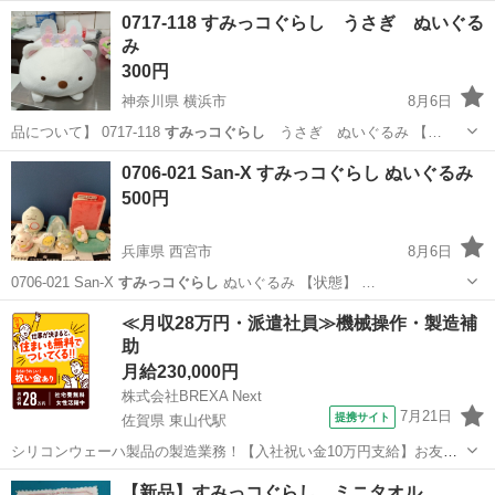
0717-118 すみっコぐらし うさぎ ぬいぐる
み
300円
神奈川県 横浜市
8月6日
品について】 0717-118
すみっコぐらし
うさぎ ぬいぐるみ 【…
神奈川
横浜市
おもちゃ
すみっコぐらし
0706-021 San-X すみっコぐらし ぬいぐるみ
500円
兵庫県 西宮市
8月6日
0706-021 San-X
すみっコぐらし
ぬいぐるみ 【状態】 …
兵庫
西宮市
おもちゃ
San
≪月収28万円・派遣社員≫機械操作・製造補
助
月給230,000円
株式会社BREXA Next
7月21日
提携サイト
佐賀県 東山代駅
シリコンウェーハ製品の製造業務！【入社祝い金10万円支給】お友達
やカップルとの応募OK◎年間休日129日＆休出なしでプライベート充
佐賀
伊万里市
東山代駅
その他
【新品】すみっコぐらし ミニタオル