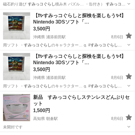
磁石釣り遊び
すみっコぐらし
積み木 パズル… ・缶付き）
すみっコぐ
らし
の木製パーツ・…
三重
伊勢市
パズル
【❗️✨すみっコぐらしと探検を楽しもう✨❗️】
Nintendo 3DSソフト「…
3,500円
沖縄県 浦添前田駅
8月6日
用ソフト ・
すみっコぐらし
のキャラクター… g. #
すみっコぐらし
#Ninte…
沖縄
浦添市
浦添前田駅
ポータブルゲーム
【❗️✨すみっコぐらしと探検を楽しもう✨❗️】
Nintendo 3DSソフト「…
すみっコぐらし
3,500円
沖縄県 浦添前田駅
8月6日
用ソフト ・
すみっコぐらし
のキャラクター… g. #
すみっコぐらし
#Ninte…
沖縄
浦添市
浦添前田駅
ポータブルゲーム
新品 すみっコぐらしステンレスどんぶりセ
ット
1,500円
高知県 朝倉駅
8月6日
未開封です
高知
高知市
朝倉駅
食器