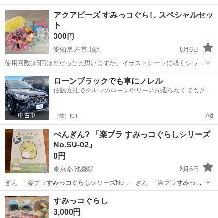
らし
ぬいぐるみ … サイズ×1 ・
すみっコぐらし
ぬいぐるみ … サイズ
福岡
飯塚市
鯰田駅
おもちゃ
アクアビーズ すみっコぐらし スペシャルセッ
×2 ・
すみっコぐらし
ぬいぐるみ … イズ×1 ・
すみっコぐらし
型はめ
ト
遊び...
300円
愛知県 左京山駅
8月6日
使用回数は5回ほどだったと思いますが、イラストシートに軽くシワや
ヨレなどがあります。 きりふき1つ、チェーンパーツ1つ、イラストシ
愛知
名古屋市
左京山駅
おもちゃ
ローンブラックでも車にノレル
ート1枚がない状態です。ビーズの残量は画像にてご確認ください。
信販会社でクルマのローンやリースが通らなくてもクル
お取引はお渡し場所まで直接...
マをご利用いただけるサービスがあります！
Ad
（株）ICT
ぺんぎん? 「楽プラ すみっコぐらしシリーズ
No.SU-02」
0円
東京都 池袋駅
8月6日
ぎん_「楽プラ
すみっコぐらし
シリーズNo_… ぎん_「楽プラ
すみっコ
ぐらし
シリーズNo_…
東京
豊島区
池袋駅
その他
すみっコぐらし
3,000円