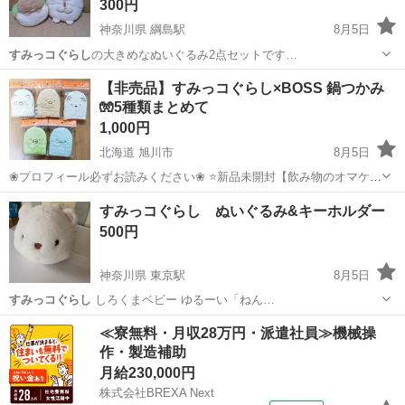
300円
神奈川県 綱島駅
8月5日
すみっコぐらし
の大きめなぬいぐるみ2点セットです…
神奈川
横浜市
綱島駅
おもちゃ
【非売品】すみっコぐらし×BOSS 鍋つかみ
🧤5種類まとめて
1,000円
北海道 旭川市
8月5日
❀プロフィール必ずお読みください❀ ⭐️新品未開封【飲み物のオマケ】
⭐️5種類まとめて🧤 バラ⭕️ 単品の際は1つ¥250 →お問い合わせの際欲
北海道
旭川市
ノベルティグッズ
すみっコぐらし
すみっコぐらし ぬいぐるみ&キーホルダー
しいキャラクター教えて下さい😊
500円
神奈川県 東京駅
8月5日
すみっコぐらし
しろくまベビー ゆるーい「ねん…
神奈川
横浜市
東京駅
おもちゃ
しろくま
≪寮無料・月収28万円・派遣社員≫機械操
作・製造補助
月給230,000円
株式会社BREXA Next