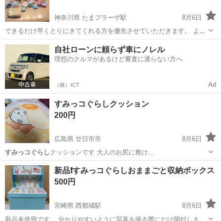
神奈川県 たまプラーザ駅
8月6日
できるだけ早くとりにきてくれる方を優先させていただきます。 よろ
しくおねがいします。
神奈川
川崎市
たまプラーザ駅
おもちゃ
自社ローンに頼らず車にノレル
理想のクルマがあるけど審査に通らない方へ
Ad
（株）ICT
すみっコぐらしクッション
200円
広島県 廿日市市
8月6日
すみっコぐらし
クッションです 大人のお尻に敷け…
広島
廿日市市
おもちゃ
新品❗️すみっコぐらしおままごと収納ボックス
500円
宮崎県 西都城駅
8月6日
新品未使用です。 分かりやすいように写真を撮る際にだけ開封しまし