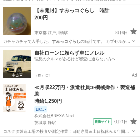
た。（撮影後は袋に入れて直してあります） サイズ 高さ約57cm 横幅
宮崎
都城市
西都城駅
その他
すみっコぐらし
【未開封】すみっコぐらし 時計
約41cm 奥行約32cm おままごととしても遊べますが、収納ボックスに
200円
もなっている...
東京都 江戸川橋駅
8月6日
ガチャガチャで入手した、
すみっコぐらし
の時計です。 カプセルから
も出して…
東京
新宿区
江戸川橋駅
おもちゃ
自社ローンに頼らず車にノレル
理想のクルマがあるけど審査に通らない方へ
Ad
（株）ICT
≪月収22万円・派遣社員≫機械操作・製造補
助
時給1,250円
日払い
株式会社BREXA Next
7月21日
提携サイト
茨城県 静駅
コネクタ製造工場の検査や測定作業！日勤専属＆土日祝休み＆年間休
日128日★クリーンルーム内作業★マイカー通勤OK＆無料駐車場あり
茨城
常陸大宮市
静駅
その他