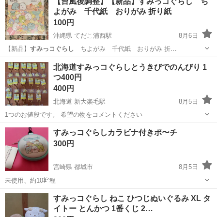
【台風後調整】【新品】すみっコぐらし ち
よがみ 千代紙 おりがみ 折り紙
100円
沖縄県 てだこ浦西駅
8月6日
【新品】
すみっコぐらし
ちよがみ 千代紙 おりがみ 折…
沖縄
中頭郡
てだこ浦西駅
おもちゃ
すみっコぐらし
北海道すみっコぐらしとうきびでのんびり 1
つ400円
400円
北海道 新大楽毛駅
8月5日
1つのお値段です。 希望の物をコメントください
北海道
釧路市
新大楽毛駅
その他
すみっコぐらしカラビナ付きポ〜チ
300円
宮崎県 都城市
8月5日
未使用、約10㌢程
宮崎
都城市
バッグ
すみっコぐらし ねこ ひつじぬいぐるみ XL タ
イトー とんかつ 1番くじ 2…