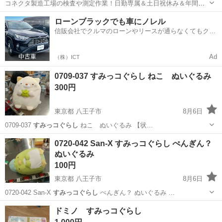
コネクタ製造工場の検査や測定作業！日勤専属＆土日祝休み＆年間休
日128日★クリーンルーム内作業★マイカー通勤OK＆無料駐車場あり
茨城
常陸大宮市
静駅
その他
ローンブラックでも車にノレル
★就業先食堂利用可！日払い制度あり！《茨城県常陸大宮市》 人気の
信販会社でクルマのローンやリースが通らなくてもクル
工場のお仕事 ◇コネクタ製造工...
マをご利用いただけるサービスがあります！
Ad
（株）ICT
0709-037 すみっコぐらし ねこ ぬいぐるみ
300円
東京都 八王子市
8月6日
0709-037
すみっコぐらし
ねこ ぬいぐるみ 【状…
東京
八王子市
おもちゃ
すみっコぐらし
0720-042 San-X すみっコぐらし ぺんぎん？
ぬいぐるみ
100円
東京都 八王子市
8月6日
0720-042 San-X
すみっコぐらし
ぺんぎん？ ぬいぐるみ …
東京
八王子市
おもちゃ
San
ドミノ すみっコぐらし