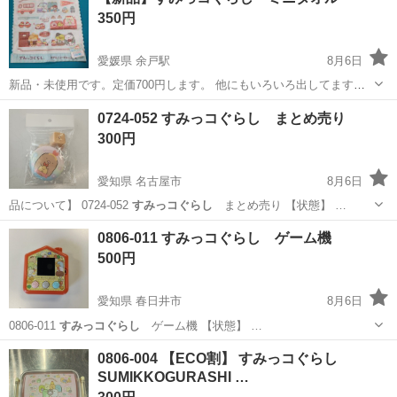
実♪業務はクリーンルームで快適作業◎自社正社員登用制度あり★1食
350円
300円～の格安食堂あり！《佐...
愛媛県 余戸駅
8月6日
新品・未使用です。定価700円します。 他にもいろいろ出してますの
で、見ていって下さい(*^^*)
愛媛
松山市
余戸駅
キッズ用品
すみっコぐらし
0724-052 すみっコぐらし まとめ売り
300円
愛知県 名古屋市
8月6日
品について】 0724-052
すみっコぐらし
まとめ売り 【状態】 …
愛知
名古屋市
おもちゃ
すみっコぐらし
0806-011 すみっコぐらし ゲーム機
500円
愛知県 春日井市
8月6日
0806-011
すみっコぐらし
ゲーム機 【状態】 …
愛知
春日井市
おもちゃ
すみっコぐらし
0806-004 【ECO割】 すみっコぐらし
SUMIKKOGURASHI …