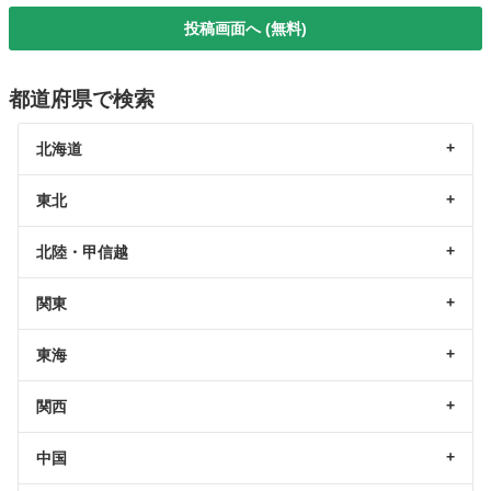
投稿画面へ (無料)
都道府県で検索
北海道
東北
北陸・甲信越
関東
東海
関西
中国