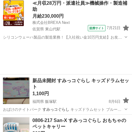
≪月収28万円・派遣社員≫機械操作・製造補
助
月給230,000円
株式会社BREXA Next
7月21日
提携サイト
佐賀県 東山代駅
シリコンウェーハ製品の製造業務！【入社祝い金10万円支給】お友達
やカップルとの応募OK◎年間休日129日＆休出なしでプライベート充
佐賀
伊万里市
東山代駅
その他
実♪業務はクリーンルームで快適作業◎自社正社員登用制度あり★1食
300円～の格安食堂あり！《佐...
新品未開封 すみっコぐらし キッズドラムセッ
ト
1,100円
福岡県 飯塚駅
8月6日
おばけのナイトパーク
すみっコぐらし
キッズドラムセット ブルーで
す …
福岡
飯塚市
飯塚駅
その他
ドラムセット
0806-217 San-X すみっコぐらし おもちゃの
ペットキャリー