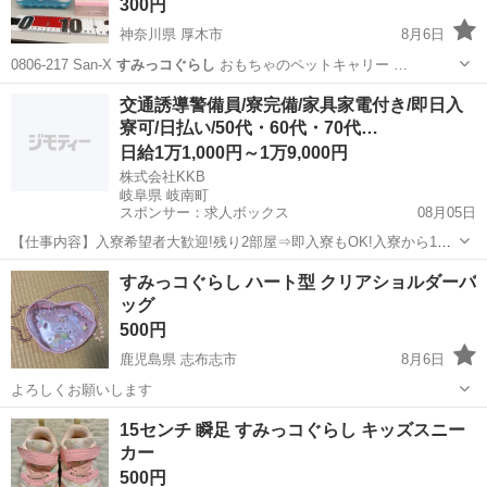
300円
神奈川県 厚木市
8月6日
0806-217 San-X
すみっコぐらし
おもちゃのペットキャリー …
神奈川
厚木市
おもちゃ
San
交通誘導警備員/寮完備/家具家電付き/即日入
寮可/日払い/50代・60代・70代…
日給1万1,000円～1万9,000円
株式会社KKB
岐阜県 岐南町
スポンサー：求人ボックス
08月05日
【仕事内容】入寮希望者大歓迎!残り2部屋⇒即入寮もOK!入寮から1ヶ
月間寮費無料 最大日給19,000円も可! <募集情報> 即入寮も可能です!
アルバイト・パート
すみっコぐらし ハート型 クリアショルダーバ
入寮希望者大歓迎 残り<3部屋>なのでご応募はお早めに! 入寮から1ヶ
ッグ
月間は寮費も無...
500円
鹿児島県 志布志市
8月6日
よろしくお願いします
鹿児島
志布志市
バッグ
15センチ 瞬足 すみっコぐらし キッズスニー
カー
500円