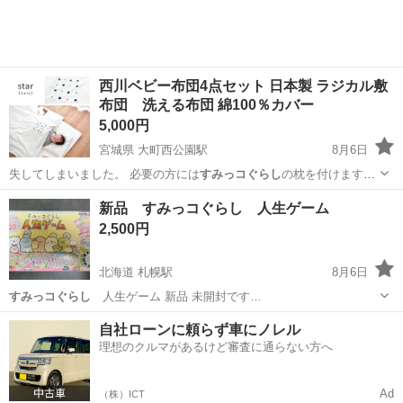
西川ベビー布団4点セット 日本製 ラジカル敷
布団 洗える布団 綿100％カバー
5,000円
宮城県 大町西公園駅
8月6日
失してしまいました。 必要の方には
すみっコぐらし
の枕を付けます。
１ヶ月使ったか…
宮城
仙台市
大町西公園駅
ベビー用品
新品 すみっコぐらし 人生ゲーム
2,500円
北海道 札幌駅
8月6日
すみっコぐらし
人生ゲーム 新品 未開封です…
北海道
札幌市
札幌駅
ボードゲーム
自社ローンに頼らず車にノレル
理想のクルマがあるけど審査に通らない方へ
Ad
（株）ICT