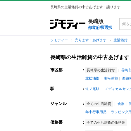
長崎県の生活雑貨の中古あげます・譲ります
長崎版
都道府県選択
ジモティー
売ります・あげます
生活雑貨
長崎県の生活雑貨の中古あげます
市区郡
：
長崎県の生活雑貨
長崎
北松浦郡
南松浦郡
西彼
駅
：
道ノ尾駅
メディカルセン
ジャンル
：
全ての生活雑貨
食器
年中行事用品
ラッピング
価格帯
：
全ての生活雑貨の価格帯