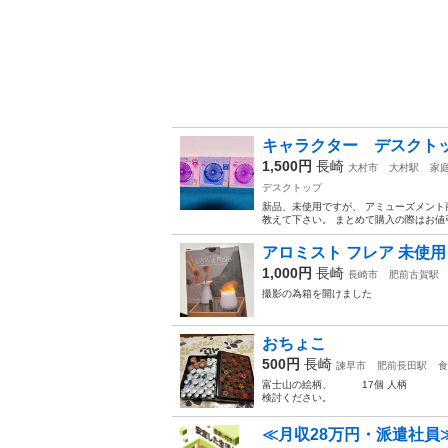
キャラクター デスクト
1,500円
長崎
大村市
大村駅
家
デスクトップ
新品、未使用ですが、 アミューズメント
教えて下さい。 まとめて購入の際はお値引
アロミスト フレア 未使用
1,000円
長崎
長崎市
肥前古賀駅
撮影の為箱を開けました
おちょこ
500円
長崎
諫早市
肥前長田駅
食
富士山の絵柄、 17個 人柄
検討ください。
≪月収28万円・派遣社員