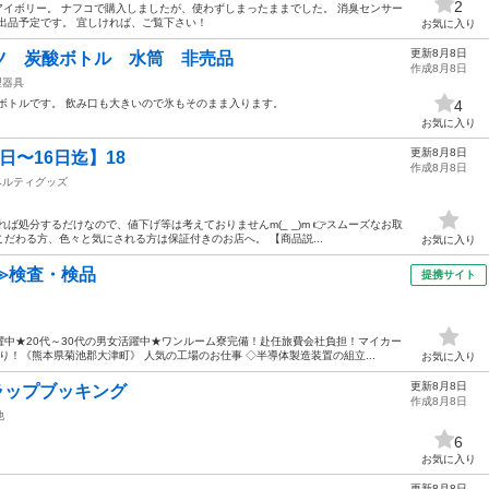
2
はアイボリー。 ナフコで購入しましたが、使わずしまったままでした。 消臭センサー
出品予定です。 宜しければ、ご覧下さい！
お気に入り
更新8月8日
ツ 炭酸ボトル 水筒 非売品
作成8月8日
理器具
ボトルです。 飲み口も大きいので氷もそのまま入ります。
4
お気に入り
更新8月8日
日〜16日迄】18
作成8月8日
ベルティグッズ
ば処分するだけなので、値下げ等は考えておりませんm(_ _)m 👉スムーズなお取
だわる方、色々と気にされる方は保証付きのお店へ。 【商品説...
お気に入り
≫検査・検品
提携サイト
中★20代～30代の男女活躍中★ワンルーム寮完備！赴任旅費会社負担！マイカー
！《熊本県菊池郡大津町》 人気の工場のお仕事 ◇半導体製造装置の組立...
お気に入り
更新8月8日
ラップブッキング
作成8月8日
他
6
。
お気に入り
更新8月8日