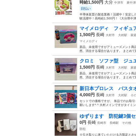
時給1,500円
大分
中津市
東中津
日払い
半導体装置の製造業務！活躍中！安定した
験活躍中！高時給1,500円！《大分県中
マイメロディ フィギュ
1,500円
長崎
大村市
大村駅
家
マイメロディ
新品、未使用ですがアミューズメント商品で
然、消去する場合があります。 まとめて
クロミ ソファ型 ジュ
1,500円
長崎
大村市
大村駅
家
新品、未使用ですがアミューズメント商品で
然、消去する場合があります。 まとめて
新日本プロレス バスタ
4,000円
長崎
大村市
大村駅
そ
セットでの価格ですが、 単品でのお取引
願いします^ ^ 大村メインですがタイミ
ゆずります 防犯鍵3個セ
0円
長崎
長崎市
長崎駅
その他
防犯
※引き取りに来ていただける方限定とさせ