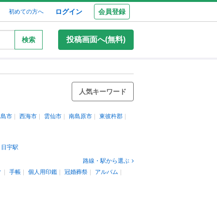
ログイン
会員登録
初めての方へ
投稿画面へ(無料)
検索
人気キーワード
五島市
西海市
雲仙市
南島原市
東彼杵郡
日宇駅
路線・駅から選ぶ
ィ
手帳
個人用印鑑
冠婚葬祭
アルバム