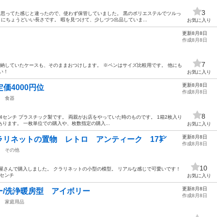
3
、 思ってた感じと違ったので、使わず保管していました。 黒のポリエステルでツルっ
隠しにちょうどいい長さです。 暇を見つけて、少しづつ出品していま...
お気に入り
更新8月8日
作成8月8日
7
収納していたケースも、そのままおつけします。 ※ペンはサイズ比較用です。 他にも
い！
お気に入り
更新8月8日
価4000円位
作成8月8日
食器
8
高さ4センチ プラスチック製です。 両親がお店をやっていた時のものです。 1箱2枚入り
あります。 一枚単位での購入や、枚数指定の購入...
お気に入り
更新8月8日
ラリネットの置物 レトロ アンティーク 17㌢
作成8月8日
その他
10
屋さんで購入しました。 クラリネットの小型の模型。 リアルな感じで可愛いです！
7センチ
お気に入り
更新8月8日
ー/洗浄暖房型 アイボリー
作成8月8日
家庭用品