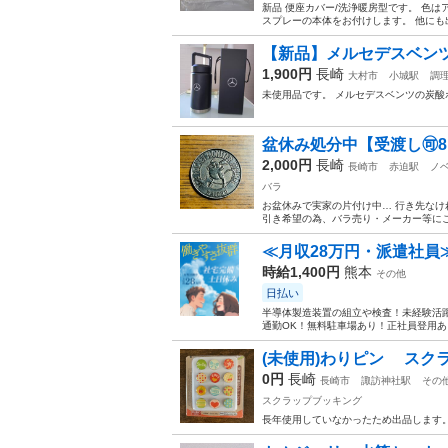
新品 便座カバー/洗浄暖房型です。 色
スプレーの本体をお付けします。 他にも
【新品】メルセデスベン
1,900円
長崎
大村市
小城駅
調
未使用品です。 メルセデスベンツの炭酸
盆休み処分中【受渡し🉑8
2,000円
長崎
長崎市
赤迫駅
ノ
バラ
お盆休みで実家の片付け中… 行き先なけれ
引き希望の為、バラ売り・メーカー等にこ
≪月収28万円・派遣社員
時給1,400円
熊本
その他
日払い
半導体製造装置の組立や検査！未経験活躍
通勤OK！無料駐車場あり！正社員登用あり
(未使用)わりピン スク
0円
長崎
長崎市
諏訪神社駅
その
スクラップブッキング
長年使用していなかったため出品します