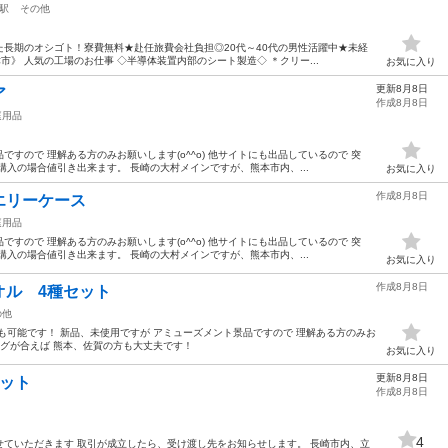
駅
その他
長期のオシゴト！寮費無料★赴任旅費会社負担◎20代～40代の男性活躍中★未経
津市》 人気の工場のお仕事 ◇半導体装置内部のシート製造◇ ＊クリー...
お気に入り
更新8月8日
ア
作成8月8日
庭用品
すので 理解ある方のみお願いします(o^^o) 他サイトにも出品しているので 突
購入の場合値引き出来ます。 長崎の大村メインですが、熊本市内、...
お気に入り
作成8月8日
エリーケース
庭用品
すので 理解ある方のみお願いします(o^^o) 他サイトにも出品しているので 突
購入の場合値引き出来ます。 長崎の大村メインですが、熊本市内、...
お気に入り
作成8月8日
オル 4種セット
の他
も可能です！ 新品、未使用ですが アミューズメント景品ですので 理解ある方のみお
ングが合えば 熊本、佐賀の方も大丈夫です！
お気に入り
更新8月8日
ット
作成8月8日
4
ていただきます 取引が成立したら、受け渡し先をお知らせします。 長崎市内、立