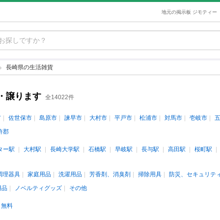
地元の掲示板 ジモティー
長崎県の生活雑貨
・譲ります
全14022件
市
佐世保市
島原市
諫早市
大村市
平戸市
松浦市
対馬市
壱岐市
杵郡
ター駅
大村駅
長崎大学駅
石橋駅
早岐駅
長与駅
高田駅
桜町駅
調理器具
家庭用品
洗濯用品
芳香剤、消臭剤
掃除用具
防災、セキュリテ
用品
ノベルティグッズ
その他
無料