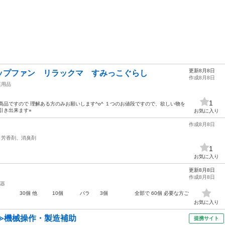
更新8月8日
ップファン リラックマ すみっこぐらし
作成8月8日
庭用品
1
商品ですので 理解ある方のみお願いします^o^ １つのお値段ですので、欲しい物を
き出来ます⭐︎
お気に入り
作成8月8日
芳香剤、消臭剤
1
お気に入り
更新8月8日
作成8月8日
器
 30個 他 10個 バラ 3個 全部で 60個 必要な方ご
お気に入り
≫機械操作・製造補助
提携サイト