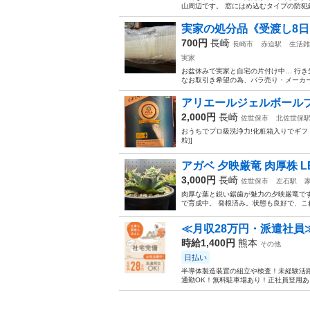
山周辺です。 窓にはめ込むタイプの防犯
実家の処分品《受渡し8日
700円
長崎
長崎市
赤迫駅
生活雑
実家
お盆休みで実家と自宅の片付け中… 行き先
なお取引き希望の為、バラ売り・メーカー
アリエールジェルボール
2,000円
長崎
佐世保市
北佐世保
おうちでプロ級洗浄力!化粧箱入りでギフトに
粒)]
アガベ 夕映厳竜 肉厚株 L
3,000円
長崎
佐世保市
左石駅
肉厚な葉と鋭い鋸歯が魅力の夕映厳竜です
で育成中。 発根済み。状態も良好で、こ
≪月収28万円・派遣社員
時給1,400円
熊本
その他
日払い
半導体製造装置の組立や検査！未経験活躍
通勤OK！無料駐車場あり！正社員登用あり