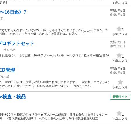
鍵です
お気に入り
更新8月8日
〜16日迄》7
作成8月8日
貨
1
なければ処分するだけなので、値下げ等は考えておりませんm(_ _)m 👉スムーズ
等にこだわる方、色々と気にされる方は保証付きのお店へ。 【...
お気に入り
更新8月8日
プロギフトセット
作成8月8日
駅
洗濯用品
最適です! （内容量） P&Gアリエールジェルボールプロ [14粒入り×4箱(合計56
1
お気に入り
更新8月8日
ED管理
作成8月8日
家庭用品
。 室内LED管理・風通しの良い環境で育成しております。 現在根っこつよし4号
れからさらに締まったかっこいい株姿が期待できます。 初めてアガベ...
お気に入り
≫検査・検品
提携サイト
1
中★20代～30代の男女活躍中★ワンルーム寮完備！赴任旅費会社負担！マイカー
！《熊本県菊池郡大津町》 人気の工場のお仕事 ◇半導体製造装置の組立...
お気に入り