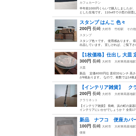
カフェカーテン
半年前1000円くらいで購入しましたが
とした生地です。 110x45で小窓の目
スタンプ はんこ 色々
200円
長崎
大村市
竹松駅
その他
スタンプ
スタンプ色々です。 使用感あります。 
出品しています。 宜しければ、ご覧下さ
【1枚価格】仕出し 大皿 定
300円
長崎
大村市
大村車両基地駅
大皿
新品 定価4000円位 直径33センチ 
が9箱あります。 なので、枚数では14枚
【インテリア雑貨】 ク
200円
長崎
大村市
大村車両基地駅
クラリネット
【インテリア雑貨】 長崎、浜の町の楽器
インテリアにいかがでしょうか？ 全長1
新品 ナフコ 便座カバ
100円
長崎
大村市
大村車両基地駅
便座