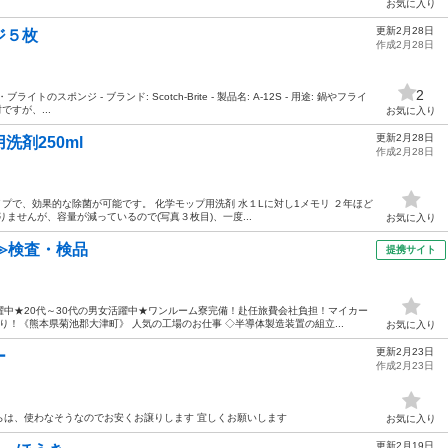
お気に入り
更新2月28日
ジ５枚
作成2月28日
2
スポンジ - ブランド: Scotch-Brite - 製品名: A-12S - 用途: 鍋やフライ
ですが、...
お気に入り
更新2月28日
剤250ml
作成2月28日
イプで、効果的な除菌が可能です。 化学モップ用洗剤 水１Lに対し1メモリ ２年ほど
ませんが、容量が減っているので(写真３枚目)、一度...
お気に入り
≫検査・検品
提携サイト
中★20代～30代の男女活躍中★ワンルーム寮完備！赴任旅費会社負担！マイカー
！《熊本県菊池郡大津町》 人気の工場のお仕事 ◇半導体製造装置の組立...
お気に入り
更新2月23日
ー
作成2月23日
らは、使わなそうなのでお安くお譲りします 宜しくお願いします
お気に入り
更新2月19日