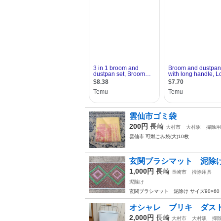
雲仙市ゴミ袋
200円
長崎
大村市
大村駅
掃除用
雲仙市 可燃ごみ袋(大)10枚
玄関ブラシマット 泥除
1,000円
長崎
長崎市
掃除用具
泥除け
玄関ブラシマット 泥除け サイズ90×60
オシャレ ブリキ ダス
2,000円
長崎
大村市
大村駅
掃