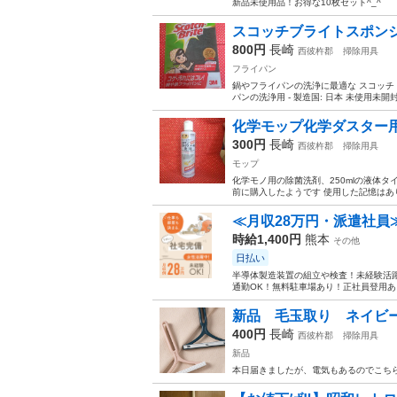
新品未使用品！お得な10枚セット^_^
スコッチブライトスポン
800円
長崎
西彼杵郡
掃除用具
フライパン
鍋やフライパンの洗浄に最適な スコッチ・ブライトの
パンの洗浄用 - 製造国: 日本 未使用未開封
化学モップ化学ダスター用洗
300円
長崎
西彼杵郡
掃除用具
モップ
化学モノ用の除菌洗剤、250mlの液体タ
前に購入したようです 使用した記憶はあり
≪月収28万円・派遣社員
時給1,400円
熊本
その他
日払い
半導体製造装置の組立や検査！未経験活躍
通勤OK！無料駐車場あり！正社員登用あり
新品 毛玉取り ネイビ
400円
長崎
西彼杵郡
掃除用具
新品
本日届きましたが、電気もあるのでこち