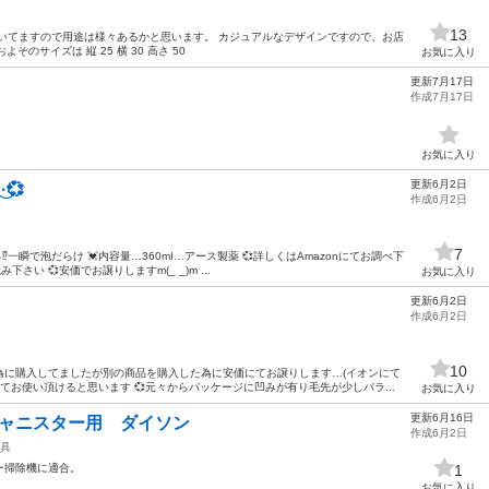
13
いてますので用途は様々あるかと思います。 カジュアルなデザインですので、お店
そのサイズは 縦 25 横 30 高さ 50
お気に入り
更新7月17日
作成7月17日
お気に入り
更新6月2日
·💞
作成6月2日
7
⁉️一瞬で泡だらけ 💓内容量…360mI…アース製薬 💞詳しくはAmazonにてお調べ下
み下さい 💞安価でお譲りしますm(_ _)m ...
お気に入り
更新6月2日
作成6月2日
10
為に購入してましたが別の商品を購入した為に安価にてお譲りします…(イオンにて
してお使い頂けると思います 💞元々からパッケージに凹みが有り毛先が少しバラ...
お気に入り
更新6月16日
キャニスター用 ダイソン
作成6月2日
具
ー掃除機に適合。
1
お気に入り