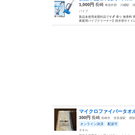
1,000円
長崎
東彼杵郡
川棚駅
パイプ
新品未使用未開封品です︎💕︎ 香り 無香料
家庭用パイプクリーナー】排水管やトイレ
マイクロファイバータオル
300円
長崎
長崎市
蛍茶屋駅
掃除
オンライン決済
配送可
タオル