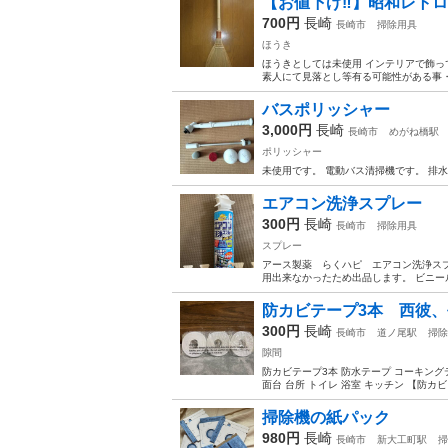
【お値下げ‼️】昭和レト
700円
長崎
長崎市
掃除用具
ほうき
ほうきとしては未使用 インテリアで飾っ
素人にて見落とし等有る可能性がある事・
バスポリッシャー
3,000円
長崎
長崎市
めがね橋駅
ポリッシャー
未使用です。 電動バス清掃機です。 排
エアコン洗浄スプレー
300円
長崎
長崎市
掃除用具
スプレー
アース製薬 らくハピ エアコン洗浄スプ
用出来なかったため出品します。 ビニー
防カビテープ3本 西彼
300円
長崎
長崎市
道ノ尾駅
掃除
隙間
防カビテープ3本 防水テープ コーキングテ
面台 台所 トイレ 浴室 キッチン 【防カ
掃除機の紙パック
980円
長崎
長崎市
新大工町駅
掃