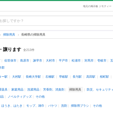
地元の掲示板 ジモティー
掃除用具
長崎県の掃除用具
・譲ります
全213件
市
佐世保市
島原市
諫早市
大村市
平戸市
松浦市
対馬市
壱岐市
杵郡
ター駅
大村駅
長崎大学駅
石橋駅
早岐駅
長与駅
高田駅
桜町駅
理器具
家庭用品
洗濯用品
芳香剤、消臭剤
掃除用具
防災、セキュリテ
用品
ノベルティグッズ
その他
ほうき、はたき
モップ、雑巾
バケツ
洗剤
掃除用ブラシ
その他