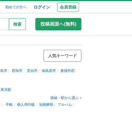
ログイン
会員登録
初めての方へ
投稿画面へ(無料)
検索
人気キーワード
五島市
西海市
雲仙市
南島原市
東彼杵郡
東京駅
路線・駅から選ぶ
ィ
手帳
個人用印鑑
冠婚葬祭
アルバム