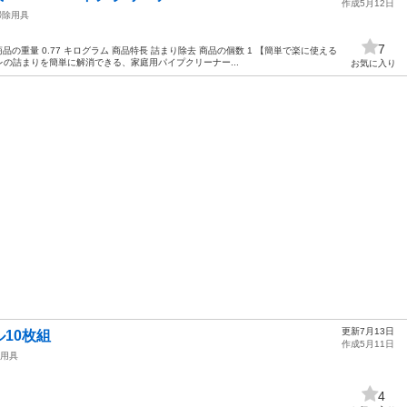
作成5月12日
掃除用具
7
 商品の重量 0.77 キログラム 商品特長 詰まり除去 商品の個数 1 【簡単で楽に使える
の詰まりを簡単に解消できる、家庭用パイプクリーナー...
お気に入り
更新7月13日
10枚組
作成5月11日
用具
4