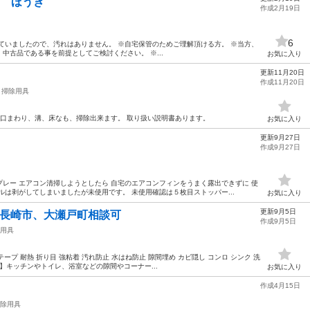
ロ ほうき
作成2月19日
6
ていましたので、汚れはありません。 ※自宅保管のためご理解頂ける方。 ※当方、
中古品である事を前提としてご検討ください。 ※...
お気に入り
更新11月20日
作成11月20日
掃除用具
水口まわり、溝、床なも、掃除出来ます。 取り扱い説明書あります。
お気に入り
更新9月27日
作成9月27日
レー エアコン清掃しようとしたら 自宅のエアコンフィンをうまく露出できずに 使
ルは剥がしてしまいましたが未使用です。 未使用確認は５枚目ストッパー...
お気に入り
更新9月5日
、長崎市、大瀬戸町相談可
作成9月5日
用具
ープ 耐熱 折り目 強粘着 汚れ防止 水はね防止 隙間埋め カビ隠し コンロ シンク 洗
ビ】キッチンやトイレ、浴室などの隙間やコーナー...
お気に入り
作成4月15日
除用具