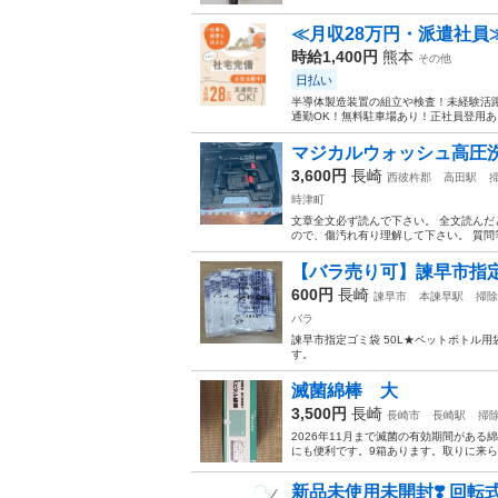
≪月収28万円・派遣社員
時給1,400円
熊本
その他
日払い
半導体製造装置の組立や検査！未経験活躍
通勤OK！無料駐車場あり！正社員登用あり
マジカルウォッシュ高圧
3,600円
長崎
西彼杵郡
高田駅
時津町
文章全文必ず読んで下さい。 全文読んだ
ので、傷汚れ有り理解して下さい。 質問等
【バラ売り可】諫早市指定ゴ
600円
長崎
諫早市
本諫早駅
掃除
バラ
諫早市指定ゴミ袋 50L★ペットボトル用袋2
す。
滅菌綿棒 大
3,500円
長崎
長崎市
長崎駅
掃
2026年11月まで滅菌の有効期間があ
にも便利です。9箱あります。取りに来
新品未使用未開封❣️ 回転式 5