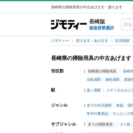
長崎県の掃除用具の中古あげます・譲ります
長崎版
都道府県選択
ジモティー
売ります・あげます
生活雑貨
長崎県の掃除用具の中古あげます
市区郡
：
長崎県の掃除用具
長崎
北松浦郡
南松浦郡
西彼
駅
：
道ノ尾駅
メディカルセン
ジャンル
：
全ての生活雑貨
食器
調
年中行事用品
ラッピング
サブジャンル
：
全ての掃除用具
ゴミ袋