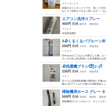
ダストボックス
鉄製のダストボックスです。 取ってが付
などでご利用もできると思います^ - ^ おおよ
エアコン洗浄スプレー
400円
長崎
諫早市
掃除用具
スプレー
未使用未開封
4🥀くるくるバブルーンꕤ︎︎·͜
250円
長崎
大村市
掃除用具
バスタブ
💞Amazonにておまとめ購入した物…えっ
さいませꕤ︎︎·͜· 💞お取扱いは本体裏面をお読
🥀洗濯機ブラシ💞ᩚᥫᩣ·͜·ᰔᩚ
230円
長崎
大村市
掃除用具
ブラシ
💞ドラム式洗濯乾燥機の掃除用に予備の
購入) 💞ブラシなので他のお掃除用品と
掃除機用ホース グレー 
500円
長崎
長崎市
桜町駅
掃除用
掃除機用のグレーのホース、キャニスタ