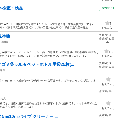
≫検査・検品
提携サイト
1
中★20代～30代の男女活躍中★ワンルーム寮完備！赴任旅費会社負担！マイカー
！《熊本県菊池郡大津町》 人気の工場のお仕事 ◇半導体製造装置の組立...
お気に入り
更新7月5日
洗浄機
作成5月31日
掃除用具
15
と返事下さい。 マジカルウォッシュ高圧洗浄機 数回程度使用正常動作確認 中古品な
有りましたらお願いします。 直ぐ返事が出来ない場合が有ります。 や...
お気に入り
更新5月22日
ミ袋 50L★ペットボトル用袋25枚(...
作成5月22日
用具
5枚(5枚×5) 1袋からのバラ売り(¥120)も可能です。 どうぞよろしくお願いしま
お気に入り
作成5月16日
除用具
る綿棒です。褥瘡や皮膚の清掃または軟骨を塗布するのに便利です。ペットの清掃など
られる方を優先でお渡しします。
お気に入り
更新5月12日
m/10m パイプ クリーナー ...