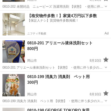
0810-202 未開封品 ニュービーズ 洗濯用洗剤 【状態】 ・使用に伴う
多少のスレ、キズ、落としきれない汚れなどございます ・詳細は現地
岡山
岡山市
洗濯用品
ニュービーズ
【格安物件多数！】家賃4万円以下多数
でご確認ください ・お値引きは出来かねますのでご了承願います ※
【保証人ナシ】賃貸物件多数掲載！
中...
Ad
ニフティ不動産
0810-201 アリエール液体洗剤セット
800円
岡山市
8月10日
0810-201 アリエール液体洗剤セット 【状態】 ・使用に伴う多少のス
レ、キズ、落としきれない汚れなどございます ・詳細は現地でご確認
岡山
岡山市
洗濯用品
現地
0810-199 消臭力 消臭剤 ペット用
ください ・お値引きは出来かねますのでご了承願います ※中古品のた
300円
め...
岡山市
8月10日
0810-199 消臭力 消臭剤 ペット用 【状態】 ・使用に伴う多少のス
レ、キズ、落としきれない汚れなどございます ・詳細は現地でご確認
岡山
岡山市
芳香剤、消臭剤
現地
0810-198 GEORGE TOKORO 灰皿
ください ・お値引きは出来かねますのでご了承願います ※中古品のた