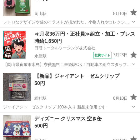
岡山駅
8月10日
レトロなデザインや猫のイラストが描かれた、小物入れやコレクショ
ンに最適なスチール製の空き缶3点セットです。 - 素材: スチール - 形
岡山
岡山市
岡山駅
その他
≪月収36万円・正社員≫組立・加工・プレス
状: 長方形および円形 - デザイン: メロンクリームソーダ、猫、装飾モ
時給1,650円
チーフ 素人...
日研トータルソーシング株式会社
7月23日
提携サイト
水島駅
【岡山県倉敷市水島】寮費無料！未経験OK！自動車の組立スタッフ
《お仕事No.NS0089》 お仕事について 車の組立作業です。専用レール
岡山
倉敷市
水島駅
その他
【新品】ジャイアント ゼムクリップ
に乗って流れてくる車の骨組みに、車内外の各部品・ハンドル・足回
50円
り・ドア・シートなどの各...
総社駅
8月10日
ジャイアント ゼムクリップ 100本入り 新品未使用です
岡山
総社市
総社駅
その他
ゼムクリップ
ディズニー クリスマス 空き缶
500円