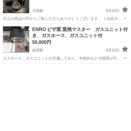
児島駅
8月10日
沢山の商品の中からご覧くださりありがとうございます。 １合炊きの
炊飯土鍋です。 断捨離の為、出品します。 譲っていただきましたが使
岡山
倉敷市
児島駅
調理器具
土鍋
ENRO ピザ窯 窯焼マスター ガスユニット付
うことなくどなたかに使ってきただけたらと思い出品しました。 ３枚
き、ガスホース、ガスユニット付
目に一部欠けてる写真載せてます...
50,000円
妹尾駅
8月10日
ガスホース、ガスユニットが付属しており、本格的なピザ調理が可能
なポータブルピザ窯のセット。 ガス、薪、炭での調理が可能な万能窯
岡山
岡山市
妹尾駅
調理器具
です。 薪で一回、ガスで一回の計二回使用しました。 我が家では宝の
持ち腐れになってしまっていたの...