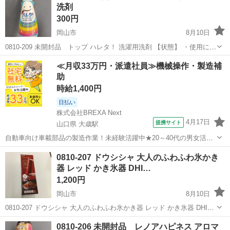
洗剤
300円
岡山市
8月10日
0810-209 未開封品 トップ ハレタ！ 洗濯用洗剤 【状態】 ・使用に伴
う多少のスレ、キズ、落としきれない汚れなどございます ・詳細は現
岡山
岡山市
洗濯用品
現地
≪月収33万円・派遣社員≫機械操作・製造補
地でご確認ください ・お値引きは出来かねますのでご了承願います ...
助
時給1,400円
日払い
株式会社BREXA Next
4月17日
提携サイト
山口県 大歳駅
自動車向け車載部品の製造作業！未経験活躍中★20～40代の男女活躍
中！友達同士での応募OK！備品付きワンルーム寮費無料！赴任旅費会
山口
山口市
大歳駅
その他
0810-207 ドウシシャ 大人のふわふわ氷かき
社負担！生活支援物資事前対応可◎格安食堂利用可！年間休日135日
器 レッド かき氷器 DHI…
♪《山口県山口市》 人気の工...
1,200円
岡山市
8月10日
0810-207 ドウシシャ 大人のふわふわ氷かき器 レッド かき氷器 DHIS-
18RD 【状態】 ・使用に伴う多少のスレ、キズ、落としきれない汚れ
岡山
岡山市
調理器具
かき氷器
0810-206 未開封品 レノアハピネス アロマ
などございます ・詳細は現地でご確認ください ・お値引きは...