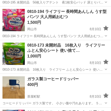
0810-195 未開封品 56枚入りアテント 夜1枚安心パッド 尿とりパッ
ド 【状態】 ・使用に伴う多少のスレ、キズ、落としきれない汚れなど
岡山
岡山市
家庭用品
パッド
0810-194 ライフリー 長時間あんしん うす型
ございます ・詳細は現地でご確認ください ・お値引きは出来かねま
パンツ 大人用紙おむつ
す...
1,500円
岡山市
8月10日
0810-194 ライフリー 長時間あんしん うす型パンツ 大人用紙おむつ
【状態】 ・使用に伴う多少のスレ、キズ、落としきれない汚れなどご
岡山
岡山市
家庭用品
大人用
0810-173 未開封品 16枚入り ライフリー
ざいます ・詳細は現地でご確認ください ・お値引きは出来かねますの
ふとん安心シート 使い捨て…
で...
1,000円
岡山市
8月10日
0810-173 未開封品 16枚入り ライフリー ふとん安心シート 使い捨
てシーツ 【状態】 ・使用に伴う多少のスレ、キズ、落としきれない汚
岡山
岡山市
家庭用品
現地
ガラス製コーヒードリッパー
れなどございます ・詳細は現地でご確認ください ・お値引きは出来
400円
か...
茶屋町駅
8月10日
コーヒードリッパー ガラス製です。 小さい傷や汚れあります。 ５杯
分まで作れるようです。 (cm) 直径 プラ部分 11 ガラス底
岡山
倉敷市
茶屋町駅
調理器具