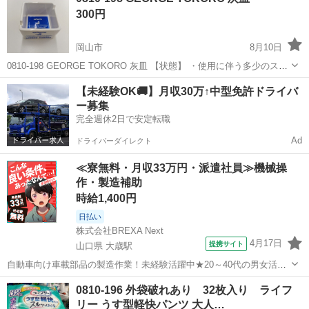
300円
め...
岡山市
8月10日
0810-198 GEORGE TOKORO 灰皿 【状態】 ・使用に伴う多少のス
レ、キズ、落としきれない汚れなどございます ・詳細は現地でご確認
岡山
岡山市
生活雑貨
TOKORO
【未経験OK🚚】月収30万↑中型免許ドライバ
ください ・お値引きは出来かねますのでご了承願います ※中古...
ー募集
完全週休2日で安定転職
Ad
ドライバーダイレクト
≪寮無料・月収33万円・派遣社員≫機械操
作・製造補助
時給1,400円
日払い
株式会社BREXA Next
4月17日
提携サイト
山口県 大歳駅
自動車向け車載部品の製造作業！未経験活躍中★20～40代の男女活躍
中！友達同士での応募OK！備品付きワンルーム寮費無料！赴任旅費会
山口
山口市
大歳駅
その他
0810-196 外袋破れあり 32枚入り ライフ
社負担！生活支援物資事前対応可◎格安食堂利用可！年間休日135日
リー うす型軽快パンツ 大人…
♪《山口県山口市》 人気の工...