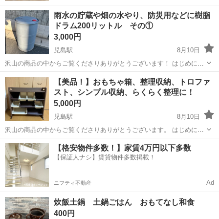
雨水の貯蔵や畑の水やり、防災用などに樹脂
ドラム200リットル その①
3,000円
児島駅
8月10日
沢山の商品の中からご覧くださりありがとうございます！ はじめに
プロフィールを全く読まずに定型文を送ってこられる方がとても多い
岡山
倉敷市
児島駅
その他
雨水
【美品！】おもちゃ箱、整理収納、トロファ
です💦 ちゃんと読んでいただいた上でお問い合わせください。 読んで
スト、シンプル収納、らくらく整理に！
ない方であろうと思われる方は問...
5,000円
児島駅
8月10日
沢山の商品の中からご覧くださりありがとうございます。 はじめに
プロフィールを全く読まずに定型文を送ってこられる方がとても多い
岡山
倉敷市
児島駅
生活雑貨
トロファスト
【格安物件多数！】家賃4万円以下多数
です💦 ちゃんと読んでいただいた上でお問い合わせください。 読んで
【保証人ナシ】賃貸物件多数掲載！
ない方であろうと思われる方は問...
Ad
ニフティ不動産
炊飯土鍋 土鍋ごはん おもてなし和食
400円