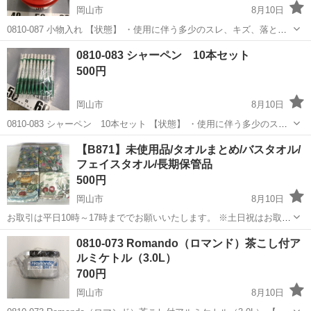
岡山市
8月10日
0810-087 小物入れ 【状態】 ・使用に伴う多少のスレ、キズ、落とし
きれない汚れなどございます ・詳細は現地でご確認ください ・お値引
岡山
岡山市
家庭用品
現地
0810-083 シャーペン 10本セット
きは出来かねますのでご了承願います ※中古品のため、状態について
500円
は...
岡山市
8月10日
0810-083 シャーペン 10本セット 【状態】 ・使用に伴う多少のス
レ、キズ、落としきれない汚れなどございます ・詳細は現地でご確認
岡山
岡山市
手帳
シャーペン
【B871】未使用品/タオルまとめ/バスタオル/
ください ・お値引きは出来かねますのでご了承願います ※中古品のた
フェイスタオル/長期保管品
め...
500円
岡山市
8月10日
お取引は平日10時～17時まででお願いいたします。 ※土日祝はお取引
しておりません。 未使用タオルまとめ 未開封品の為、広げての確認は
岡山
岡山市
家庭用品
タオル
0810-073 Romando（ロマンド）茶こし付ア
しておりませんので、 ご理解ある方のみご購入お願いいたします。 ...
ルミケトル（3.0L）
700円
岡山市
8月10日