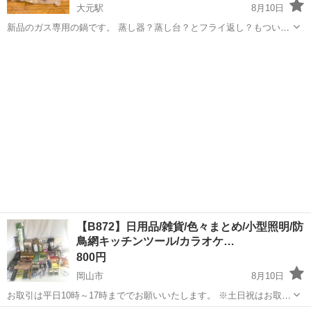
大元駅
8月10日
新品のガス専用の鍋です。 蒸し器？蒸し台？とフライ返し？もついて
ます。 鍋のサイズは大体25cmくらいかなと思います。 新品未使用
岡山
岡山市
大元駅
調理器具
で、汚れはありませんが しまっていたものなので、製造年や商品名等
は不明です。 神経質な方はご...
【B872】日用品/雑貨/色々まとめ/小型照明/防
鳥網キッチンツール/カラオケ…
800円
岡山市
8月10日
お取引は平日10時～17時まででお願いいたします。 ※土日祝はお取引
しておりません。 日用品のまとめになります。 写真に写っているもの