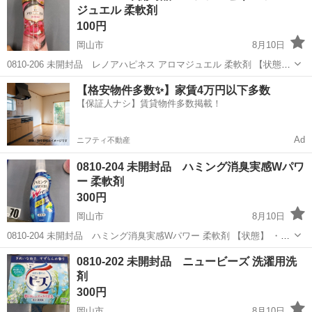
ジュエル 柔軟剤
100円
岡山市
8月10日
0810-206 未開封品 レノアハピネス アロマジュエル 柔軟剤 【状態】
・使用に伴う多少のスレ、キズ、落としきれない汚れなどございます
岡山
岡山市
洗濯用品
アロマジュエル
【格安物件多数✨】家賃4万円以下多数
・詳細は現地でご確認ください ・お値引きは出来かねますのでご了承
【保証人ナシ】賃貸物件多数掲載！
願...
Ad
ニフティ不動産
0810-204 未開封品 ハミング消臭実感Wパワ
ー 柔軟剤
300円
岡山市
8月10日
0810-204 未開封品 ハミング消臭実感Wパワー 柔軟剤 【状態】 ・使
用に伴う多少のスレ、キズ、落としきれない汚れなどございます ・詳
岡山
岡山市
洗濯用品
現地
0810-202 未開封品 ニュービーズ 洗濯用洗
細は現地でご確認ください ・お値引きは出来かねますのでご了承願い
剤
ます...
300円
岡山市
8月10日