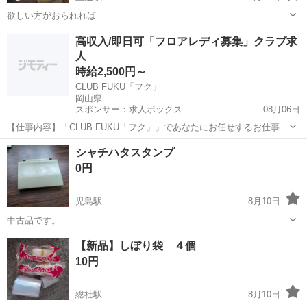
欲しい方がおられれば
岡山
岡山市
上道駅
家庭用品
高収入/即日可「フロアレディ募集」クラブ求
人
時給2,500円～
CLUB FUKU「フク」
岡山県
スポンサー：求人ボックス
08月06日
【仕事内容】「CLUB FUKU「フク」」であなたにお任せするお仕事は
こちら まずはお客様に笑顔でご挨拶 簡単なお酒を作ってお渡し 一緒
アルバイト・パート
シャチハタスタンプ
に楽しくおしゃべり 最後もにっこり笑ってお送り 難しいことはひとつ
0円
もありませんので未経験者さん...
児島駅
8月10日
中古品です。
岡山
倉敷市
児島駅
その他
シャチハタ
【新品】しぼり袋 ４個
10円
総社駅
8月10日