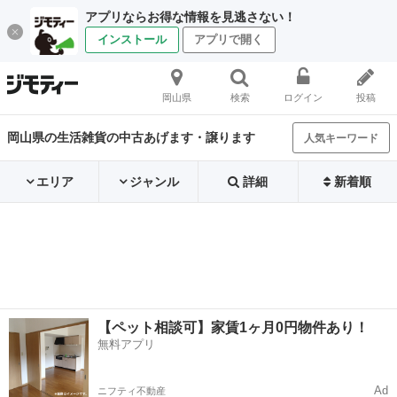
アプリならお得な情報を見逃さない！
インストール
アプリで開く
岡山県
検索
ログイン
投稿
岡山県の生活雑貨の中古あげます・譲ります
人気キーワード
エリア
ジャンル
詳細
新着順
【ペット相談可】家賃1ヶ月0円物件あり！
無料アプリ
Ad
ニフティ不動産