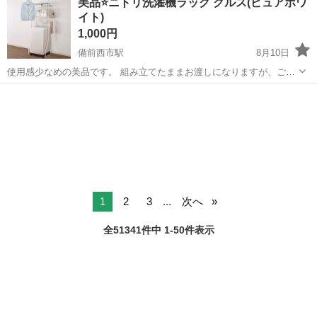
美品⭐️ニトリ洗濯機ラック クルス(ピュアホワ
に乗って流れてくる車の骨組みに、車内外の各部品・ハンドル・足回
イト)
り・ドア・シートなどの各...
1,000円
備前西市駅
8月10日
使用感少なめの美品です。 組み立てたままお渡しになりますが、ご希
望により分解してお渡しも可能です。 商品説明 洗濯機まわりの収納不
岡山
岡山市
備前西市駅
洗濯用品
足に悩んでいる方や、限られたスペースを有効に使いたい方におすす
めの洗濯機ラックです。 ●...
1
2
3
...
次へ
全51341件中 1-50件表示