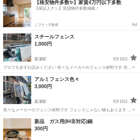
【格安物件多数✨】家賃4万円以下多数
社負担！生活支援物資事前対応可◎格安食堂利用可！年間休日135日
【保証人ナシ】賃貸物件多数掲載！
♪《山口県山口市》 人気の工...
Ad
ニフティ不動産
スチールフェンス
1,000円
庭瀬駅
8月10日
プロフを必ずお読みください 色々なメーカーのフェンス材料です 売れ
ている物もあるので、写真の通りではありません フェンスじゃない物
岡山
岡山市
庭瀬駅
家庭用品
フェンス
アルミフェンス色々
もあります 基本パネルのみだとお考えください 寸法や枚数の問い合わ
3,000円
せにはお答え出来か...
庭瀬駅
8月10日
色々なメーカーのフェンス材料です フェンスじゃない物もあります 基
本パネルのみだとお考えください 寸法や枚数の問い合わせにはお答え
岡山
岡山市
庭瀬駅
家庭用品
フェンス
新品 ガス用(IH非対応)鍋
出来かねますので、ご了承ください 一枚当たりの金額です プロフを必
300円
ずお読みください ...