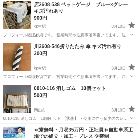
岡山
岡山市
その他
店2608-538 ペットゲージ ブルー×グレー
が全てです。 長期保管品もありますので、 パッケージに多少の傷、汚
キズ汚れあり
れがあ...
900円
弥生駅
8月10日
プロフィール確認必須です。 営業時間や注意事項等書いてます。 注意
⚠️ 当店はリサイクルショップの為、原則として 返品・交換や修理等の
岡山
倉敷市
弥生駅
その他
ゲージ
川2608-546折りたたみ 傘 キズ汚れ有り
対応は致しかねます。 家電等に関しましては、ご購入から３日以内に
300円
商品の不備や故障があっ...
弥生駅
8月10日
プロフィール確認必須です。 営業時間や注意事項等書いてます。 注意
⚠️ 当店はリサイクルショップの為、原則として 返品・交換や修理等の
岡山
倉敷市
弥生駅
その他
折りたたみ
0810-116 消しゴム 10個セット
対応は致しかねます。 家電等に関しましては、ご購入から３日以内に
500円
商品の不備や故障があっ...
岡山市
8月10日
0810-116 消しゴム 10個セット 【状態】 ・使用に伴う多少のスレ、
キズ、落としきれない汚れなどございます ・詳細は現地でご確認くだ
岡山
岡山市
その他
現地
≪寮無料・月収35万円・正社員≫自動車系工
さい ・お値引きは出来かねますのでご了承願います ※中古品のた
場での組立・加工・プレス 交替制
め、...