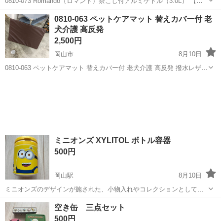
0810-073 Romando（ロマンド）茶こし付アルミケトル（3.0L） 【状
態】 ・使用に伴う多少のスレ、キズ、落としきれない汚れなどござい
岡山
岡山市
調理器具
0810-063 ペットケアマット 替えカバー付 老
ます ・詳細は現地でご確認ください ・お値引きは出来かねますの...
犬介護 高反発
2,500円
岡山市
8月10日
0810-063 ペットケアマット 替えカバー付 老犬介護 高反発 撥水レザー
仕様です。 【状態】 ・使用に伴う多少のスレ、キズ、落としきれない
岡山
岡山市
その他
現地
汚れなどございます ・詳細は現地でご確認ください ・お値引きは出
来...
ミニオンズ XYLITOL ボトル容器
500円
岡山駅
8月10日
ミニオンズのデザインが施された、小物入れやコレクションとして活
用できるプラスチック製ボトル容器です。 ★キシリトールガムの詰替
岡山
岡山市
岡山駅
その他
ミニオンズ
空き缶 三点セット
ボトルです。 - キャラクター: ミニオンズ - 素材: プラスチック - 用途:
500円
小物入れ・容...