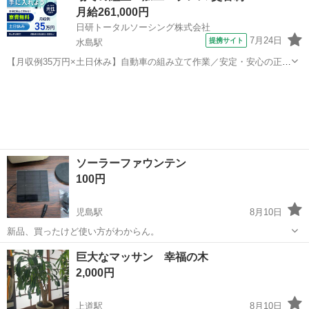
月給261,000円
日研トータルソーシング株式会社
7月24日
提携サイト
水島駅
【月収例35万円×土日休み】自動車の組み立て作業／安定・安心の正社
員 自動車の組立作業 各生産ラインには最新鋭のロボットが導入されて
岡山
倉敷市
水島駅
その他
います。 専用レールに乗って流れてくる車の骨組みに、社内外の各部
品・ハンドル・足回り・ドア...
ソーラーファウンテン
100円
児島駅
8月10日
新品、買ったけど使い方がわからん。
岡山
倉敷市
児島駅
その他
ファウンテン
巨大なマッサン 幸福の木
2,000円
上道駅
8月10日