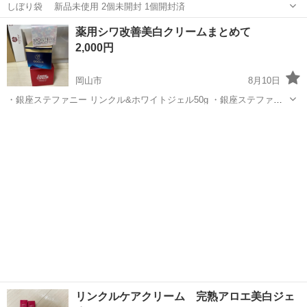
しぼり袋 新品未使用 2個未開封 1個開封済
岡山
総社市
総社駅
調理器具
薬用シワ改善美白クリームまとめて
2,000円
岡山市
8月10日
・銀座ステファニー リンクル&ホワイトジェル50g ・銀座ステファニ
ー リンクル&ホワイトAIOクリーム50g ・JAMINKYUNG クレマカラコ
岡山
岡山市
生活雑貨
ル オリジナルスネイルクリーム50ml 箱に汚れがあるものや、箱から
出して...
リンクルケアクリーム 完熟アロエ美白ジェ