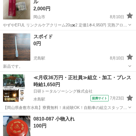
ル
2,000円
岡山市
8月10日
やずやEFUL リンクルケアクリーム20g✖️2 定価1本4,950円 完熟アロエ
薬用美白ジェル 定価5,137円 定価合計15,000以上
岡山
岡山市
生活雑貨
スポイド
0円
児島駅
8月10日
新品です。
岡山
倉敷市
児島駅
その他
≪月収36万円・正社員≫組立・加工・プレス
時給1,650円
日研トータルソーシング株式会社
7月23日
提携サイト
水島駅
【岡山県倉敷市水島】寮費無料！未経験OK！自動車の組立スタッフ
《お仕事No.NS0089》 お仕事について 車の組立作業です。専用レール
岡山
倉敷市
水島駅
その他
0810-087 小物入れ
に乗って流れてくる車の骨組みに、車内外の各部品・ハンドル・足回
100円
り・ドア・シートなどの各...