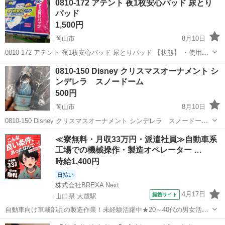
0810-172 アテント 夜1枚安心パッド 尿とり
部分 12.5 高さ ガラス部分のみ 11.5 全体 16.5 直火に...
パッド
1,500円
岡山市
8月10日
0810-172 アテント 夜1枚安心パッド 尿とりパッド 【状態】 ・使用に
伴う多少のスレ、キズ、落としきれない汚れなどございます ・詳細は
岡山
岡山市
家庭用品
パッド
0810-150 Disney クリスマスオーナメント シ
現地でご確認ください ・お値引きは出来かねますのでご了承願います
ンデレラ スノードーム
...
500円
岡山市
8月10日
0810-150 Disney クリスマスオーナメント シンデレラ スノードーム
【状態】 ・使用に伴う多少のスレ、キズ、落としきれない汚れなどご
岡山
岡山市
年中行事用品
スノードーム
≪寮無料・月収33万円・派遣社員≫自動車系
ざいます ・詳細は現地でご確認ください ・お値引きは出来かねま...
工場での機械操作・製造オペレーター …
時給1,400円
日払い
株式会社BREXA Next
4月17日
提携サイト
山口県 大歳駅
自動車向け車載部品の製造作業！未経験活躍中★20～40代の男女活躍
中！友達同士での応募OK！備品付きワンルーム寮費無料！赴任旅費会
山口
山口市
大歳駅
その他