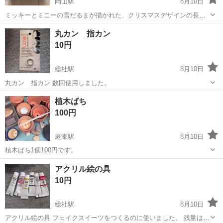
岡山駅
8月10日
ミッキーとミニーの雪だるまが描かれた、クリスマスデザインの長方
形の空き缶です。 ★古い物です。小さな傷はあるかと思います。 コ
岡山
岡山市
岡山駅
その他
丸カン 指カン
レクション、小物入れなどにいかがでしょうか。 - キャラクター: ミッ
10円
キーマウス、ミニーマウ...
総社駅
8月10日
丸カン 指カン 数回使用しました。
岡山
総社市
総社駅
家庭用品
植木ばち
100円
庭瀬駅
8月10日
植木ばち1個100円です。
岡山
岡山市
庭瀬駅
家庭用品
アクリル絵の具
10円
総社駅
8月10日
アクリル絵の具 フェイクスイーツをつくるのに使いました。 残量はま