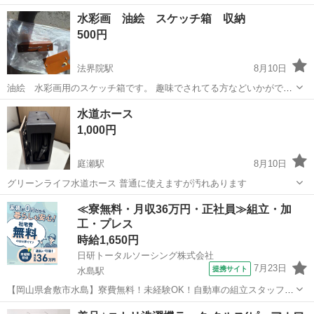
ちまちです。
岡山
総社市
総社駅
生活雑貨
絵の具
水彩画 油絵 スケッチ箱 収納
500円
法界院駅
8月10日
油絵 水彩画用のスケッチ箱です。 趣味でされてる方などいかがです
か？
岡山
岡山市
法界院駅
その他
水道ホース
1,000円
庭瀬駅
8月10日
グリーンライフ水道ホース 普通に使えますが汚れあります
岡山
岡山市
庭瀬駅
掃除用具
≪寮無料・月収36万円・正社員≫組立・加
工・プレス
時給1,650円
日研トータルソーシング株式会社
7月23日
提携サイト
水島駅
【岡山県倉敷市水島】寮費無料！未経験OK！自動車の組立スタッフ
《お仕事No.NS0089》 お仕事について 車の組立作業です。専用レール
岡山
倉敷市
水島駅
その他