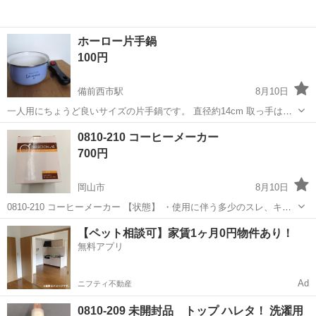
ホーロー片手鍋
100円
備前西市駅
8月10日
一人用にちょうど良いサイズの片手鍋です。 直径約14cm 取っ手は着
脱できますが、取っ手部分が鍋よりも重く、鍋に何も入れてないと2枚
岡山
岡山市
備前西市駅
調理器具
0810-210 コーヒーメーカー
目の写真のようになります。
700円
岡山市
8月10日
0810-210 コーヒーメーカー 【状態】 ・使用に伴う多少のスレ、キ
ズ、落としきれない汚れなどございます ・詳細は現地でご確認くださ
岡山
岡山市
調理器具
現地
【ペット相談可】家賃1ヶ月0円物件あり！
い ・お値引きは出来かねますのでご了承願います ※中古品のため、状
無料アプリ
態に...
Ad
ニフティ不動産
0810-209 未開封品 トップ ハレタ！ 洗濯用