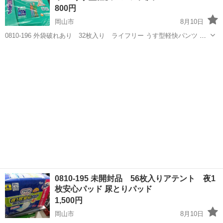
800円
岡山市
8月10日
0810-196 外袋破れあり 32枚入り ライフリー うす型軽快パンツ 大
人用紙おむつ 【状態】 ・使用に伴う多少のスレ、キズ、落としきれな
岡山
岡山市
家庭用品
大人用
い汚れなどございます ・詳細は現地でご確認ください ・お値引きは
出...
0810-195 未開封品 56枚入りアテント 夜1
枚安心パッド 尿とりパッド
1,500円
岡山市
8月10日