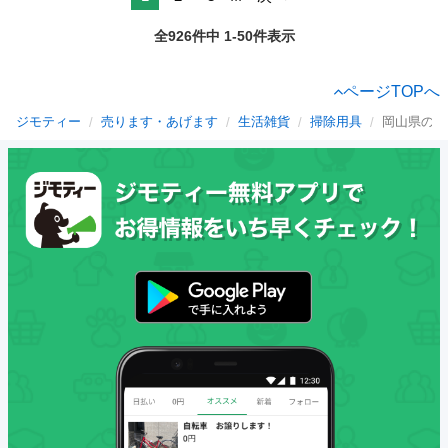
全926件中 1-50件表示
ページTOPへ
ジモティー
売ります・あげます
生活雑貨
掃除用具
岡山県の掃