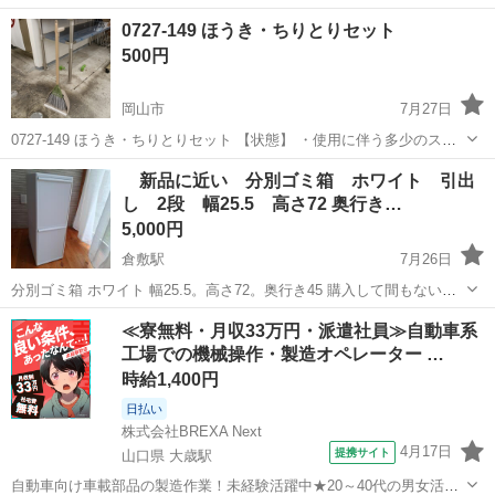
れない汚れなどございます ・詳細は現地でご確認ください ・お値引き
岡山
岡山市
掃除用具
現地
0727-149 ほうき・ちりとりセット
は出来かねますのでご了承願います ※中古品のため、状態については
500円
ご...
岡山市
7月27日
0727-149 ほうき・ちりとりセット 【状態】 ・使用に伴う多少のス
レ、キズ、落としきれない汚れなどございます ・詳細は現地でご確認
岡山
岡山市
掃除用具
ちりとり
新品に近い 分別ゴミ箱 ホワイト 引出
ください ・お値引きは出来かねますのでご了承願います ※中古品のた
し 2段 幅25.5 高さ72 奥行き…
め、...
5,000円
倉敷駅
7月26日
分別ゴミ箱 ホワイト 幅25.5。高さ72。奥行き45 購入して間もないで
す。 ゴミ箱としては使ってないです。 合わなかったため出品します。
岡山
岡山市
倉敷駅
掃除用具
≪寮無料・月収33万円・派遣社員≫自動車系
ステッカーもついてます。
工場での機械操作・製造オペレーター …
時給1,400円
日払い
株式会社BREXA Next
4月17日
提携サイト
山口県 大歳駅
自動車向け車載部品の製造作業！未経験活躍中★20～40代の男女活躍