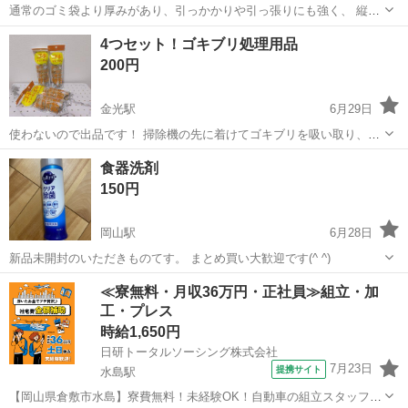
通常のゴミ袋より厚みがあり、引っかかりや引っ張りにも強く、 縦裂
けも起きにくいゴミ袋です。 丈夫で柔軟性のある材質なので、割箸な
岡山
岡山市
東岡山駅
掃除用具
カモメ
4つセット！ゴキブリ処理用品
どが刺さって困ることも ありません。 また底抜けも無く、液漏れの心
200円
配もないので、飲食店におすすめ...
金光駅
6月29日
使わないので出品です！ 掃除機の先に着けてゴキブリを吸い取り、付
属のボールも吸って蓋をするという商品です。
岡山
浅口市
金光駅
掃除用具
ゴキブリ
食器洗剤
150円
岡山駅
6月28日
新品未開封のいただきものてす。 まとめ買い大歓迎です(^ ^)
岡山
岡山市
岡山駅
掃除用具
≪寮無料・月収36万円・正社員≫組立・加
工・プレス
時給1,650円
日研トータルソーシング株式会社
7月23日
提携サイト
水島駅
【岡山県倉敷市水島】寮費無料！未経験OK！自動車の組立スタッフ