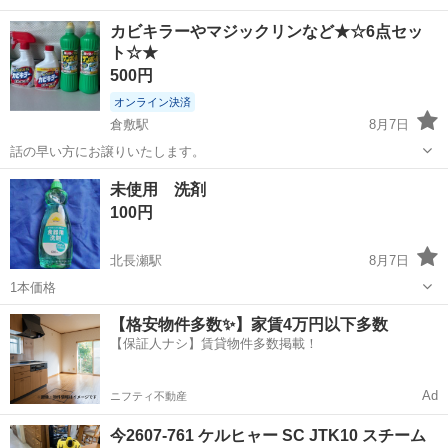
カビキラーやマジックリンなど★☆6点セッ
ト☆★
500円
オンライン決済
倉敷駅
8月7日
話の早い方にお譲りいたします。
岡山
倉敷市
倉敷駅
掃除用具
未使用 洗剤
100円
北長瀬駅
8月7日
1本価格
岡山
岡山市
北長瀬駅
掃除用具
【格安物件多数✨】家賃4万円以下多数
【保証人ナシ】賃貸物件多数掲載！
Ad
ニフティ不動産
今2607-761 ケルヒャー SC JTK10 スチーム