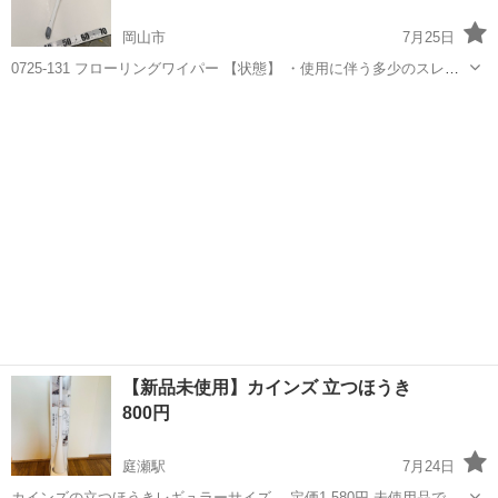
岡山市
7月25日
0725-131 フローリングワイパー 【状態】 ・使用に伴う多少のスレ、
キズ、落としきれない汚れなどございます ・詳細は現地でご確認くだ
岡山
岡山市
掃除用具
ワイパー
さい ・お値引きは出来かねますのでご了承願います ※中古品のため、
状...
【新品未使用】カインズ 立つほうき
800円
庭瀬駅
7月24日
カインズの立つほうきレギュラーサイズ。 定価1,580円 未使用品です