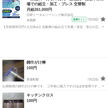
場での組立・加工・プレス 交替制
研磨をお願いしたり、買い替えを...
月給261,000円
日研トータルソーシング株式会社
7月24日
提携サイト
水島駅
【月収例35万円×土日休み】自動車の組み立て作業／安定・安心の正社
員 自動車の組立作業 各生産ラインには最新鋭のロボットが導入されて
岡山
倉敷市
水島駅
その他
います。 専用レールに乗って流れてくる車の骨組みに、社内外の各部
品・ハンドル・足回り・ドア...
雑巾がけ棒
100円
茶屋町駅
7月22日
お掃除用の雑巾がけの棒です。 三年前に購入ですがほぼ未使用です。
よろしくお願いいたしますm(_ _)m
岡山
岡山市
茶屋町駅
掃除用具
雑巾がけ
キッチンクロス
100円