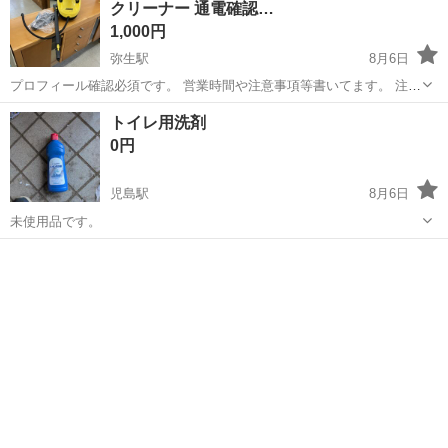
クリーナー 通電確認…
1,000円
弥生駅
8月6日
プロフィール確認必須です。 営業時間や注意事項等書いてます。 注意
⚠️ 当店はリサイクルショップの為、原則として 返品・交換や修理等の
岡山
倉敷市
弥生駅
掃除用具
JTK
トイレ用洗剤
対応は致しかねます。 家電等に関しましては、ご購入から３日以内に
0円
商品の不備や故障があっ...
児島駅
8月6日
未使用品です。
岡山
倉敷市
児島駅
掃除用具
トイレ