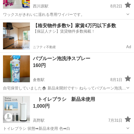
西川原駅
8月2日
ワックスがきれいに濡れる専用ワイパーです。
岡山
岡山市
西川原駅
掃除用具
ワイパー
【格安物件多数✨】家賃4万円以下多数
【保証人ナシ】賃貸物件多数掲載！
Ad
ニフティ不動産
バブルーン泡洗浄スプレー
160円
倉敷駅
8月1日
自宅保管していました🏠 新品未開封です✨ ねらってバブルーン泡洗浄
スプレー 200mL
岡山
倉敷市
倉敷駅
掃除用具
トイレブラシ 新品未使用
1,000円
高野駅
7月31日
トイレブラシ 状態➡新品未使用 色➡白