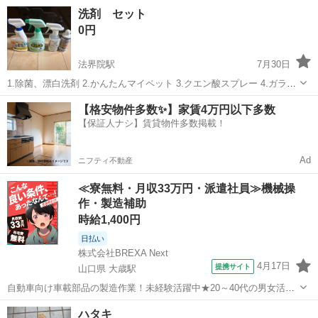
岡山
津山市
高野駅
掃除用具
ブラシ
洗剤 セット
0円
法界院駅
7月30日
1.除菌、漂白洗剤 2.かんたんマイペット 3.クエン酸スプレー 4.ガラス
トップ専用クリーナー IHなどに どれもお試し程度1.2は半分以下、
岡山
岡山市
法界院駅
掃除用具
スプレー
【格安物件多数✨】家賃4万円以下多数
3.4は半分よりはあるとおもいます。 お試しなどにいかがでしょうか。
【保証人ナシ】賃貸物件多数掲載！
複数...
Ad
ニフティ不動産
≪寮無料・月収33万円・派遣社員≫機械操
作・製造補助
時給1,400円
日払い
株式会社BREXA Next
4月17日
提携サイト
山口県 大歳駅
自動車向け車載部品の製造作業！未経験活躍中★20～40代の男女活躍
中！友達同士での応募OK！備品付きワンルーム寮費無料！赴任旅費会
山口
山口市
大歳駅
その他
ハタキ
社負担！生活支援物資事前対応可◎格安食堂利用可！年間休日135日