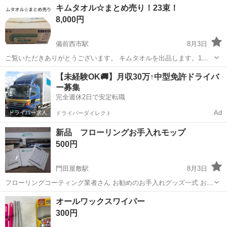
岡山
倉敷市
児島駅
掃除用具
クリーナー
キムタオル☆まとめ売り！23束！
8,000円
備前西市駅
8月3日
ご覧いただきありがとうございます。 キムタオルを出品します。1束
のみ使用しました。 その他のものは未使用品になります。 個人保管の
岡山
岡山市
備前西市駅
掃除用具
【未経験OK🚚】月収30万↑中型免許ドライバ
ため、多少汚れなどあるかもしれません。 【状態】 ・未使用品 ・保
ー募集
管に伴い、外装に多少のスレ...
完全週休2日で安定転職
Ad
ドライバーダイレクト
新品 フローリングお手入れモップ
500円
門田屋敷駅
8月3日
フローリングコーティング業者さん お勧めのお手入れグッズ一式 お手
入れ用の大きめ組み立てモップと メンテナンス薬品、 マイクロファイ
岡山
岡山市
門田屋敷駅
掃除用具
モップ
オールワックスワイパー
バーモップ用雑巾2枚 複数セット有るので 新品をご入用な方に
300円