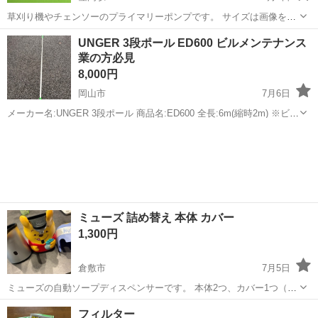
草刈り機やチェンソーのプライマリーポンプです。 サイズは画像をご
覧下さい。 3Nでお願いします。
岡山
笠岡市
笠岡駅
掃除用具
ポンプ
UNGER 3段ポール ED600 ビルメンテナンス
業の方必見
8,000円
岡山市
7月6日
メーカー名:UNGER 3段ポール 商品名:ED600 全長:6m(縮時2m) ※ビル
メンテナンス業の方必見です。 ※年始に２階の窓掃除に1度のみ使用
岡山
岡山市
掃除用具
して、室内保管しています商品になります。 ウインドウスクイジーと
ウォッシ...
ミューズ 詰め替え 本体 カバー
1,300円
倉敷市
7月5日
ミューズの自動ソープディスペンサーです。 本体2つ、カバー1つ（プ
ーさん） まとめて買っていただける方優先します🙇🏻‍♀️ 本体1つ700円
岡山
倉敷市
掃除用具
フィルター
本体1つ＋カバー1,000円 カバーのみ300円円 本体2つ＋カバ...