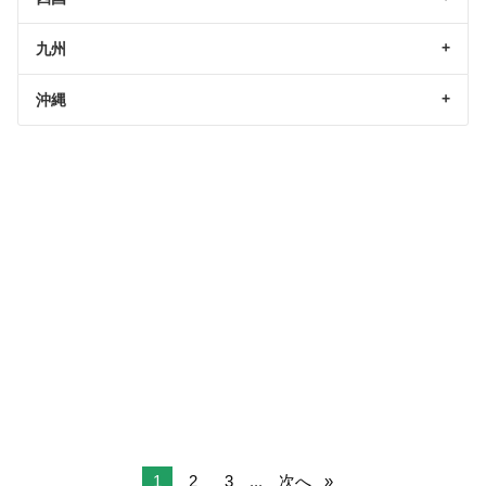
九州
沖縄
1
2
3
...
次へ