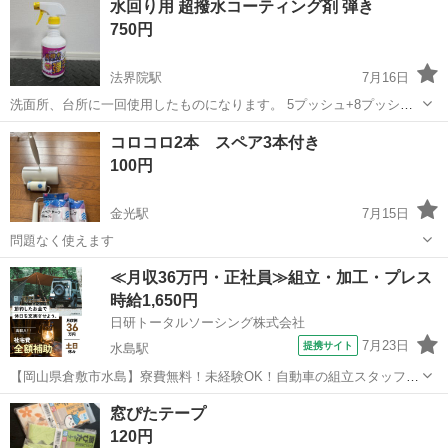
水回り用 超撥水コーティング剤 弾き
750円
法界院駅
7月16日
洗面所、台所に一回使用したものになります。 5プッシュ+8プッシュ
ぐらいの使用だったと思います シリコーンとフッ素樹脂配合により、
岡山
岡山市
法界院駅
掃除用具
スプレー
コロコロ2本 スペア3本付き
水回りの汚れ水アカ・石鹸カス・カビの付着を防止するスプレータイ
100円
プの超撥水コーティング剤です。...
金光駅
7月15日
問題なく使えます
岡山
浅口市
金光駅
掃除用具
≪月収36万円・正社員≫組立・加工・プレス
時給1,650円
日研トータルソーシング株式会社
7月23日
提携サイト
水島駅
【岡山県倉敷市水島】寮費無料！未経験OK！自動車の組立スタッフ
《お仕事No.NS0089》 お仕事について 車の組立作業です。専用レール
岡山
倉敷市
水島駅
その他
窓ぴたテープ
に乗って流れてくる車の骨組みに、車内外の各部品・ハンドル・足回
120円
り・ドア・シートなどの各...