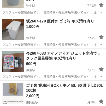
弥生駅
7月3日
プロフィール確認必須です。 営業時間や注意事項等書いてます。 注意
⚠️ 当店はリサイクルショップの為、原則として 返品・交換や修理等の
岡山
倉敷市
弥生駅
掃除用具
ダイソー
坂2607-179 蓋付き ゴミ箱 キズ汚れ有り
対応は致しかねます。 家電等に関しましては、ご購入から３日以内に
1,000円
商品の不備や故障があっ...
弥生駅
7月2日
プロフィール確認必須です。 営業時間や注意事項等書いてます。 注意
⚠️ 当店はリサイクルショップの為、原則として 返品・交換や修理等の
岡山
倉敷市
弥生駅
掃除用具
商品
今2607-083 アイメディア ジェット水流でラ
対応は致しかねます。 家電等に関しましては、ご購入から３日以内に
クラク風呂掃除 キズ汚れ有り
商品の不備や故障があっ...
600円
弥生駅
7月1日
プロフィール確認必須です。 営業時間や注意事項等書いてます。 注意
⚠️ 当店はリサイクルショップの為、原則として 返品・交換や修理等の
岡山
倉敷市
弥生駅
掃除用具
アイメディア
ゴミ袋 業務用 BOXカモメ BL-90 透明 LD90L
対応は致しかねます。 家電等に関しましては、ご購入から３日以内に
100枚
商品の不備や故障があっ...
2,000円
東岡山駅
6月30日