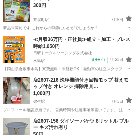
300円
茶屋町駅
7月5日
新品未開封です これからの季節にいかがでしょうか？
岡山
倉敷市
茶屋町駅
掃除用具
≪月収36万円・正社員≫組立・加工・プレス
時給1,650円
日研トータルソーシング株式会社
7月23日
提携サイト
水島駅
【岡山県倉敷市水島】寮費無料！未経験OK！自動車の組立スタッフ
《お仕事No.NS0089》 お仕事について 車の組立作業です。専用レール
岡山
倉敷市
水島駅
その他
店2607-216 洗浄機能付き回転モップ 替えモ
に乗って流れてくる車の骨組みに、車内外の各部品・ハンドル・足回
ップ付き オレンジ 掃除用具…
り・ドア・シートなどの各...
1,000円
弥生駅
7月3日
プロフィール確認必須です。 営業時間や注意事項等書いてます。 注意
⚠️ 当店はリサイクルショップの為、原則として 返品・交換や修理等の
岡山
倉敷市
弥生駅
掃除用具
店2607-156 ダイソー バケツ 8リットル ブル
対応は致しかねます。 家電等に関しましては、ご購入から３日以内に
ー キズ汚れ有り
商品の不備や故障があっ...
50円