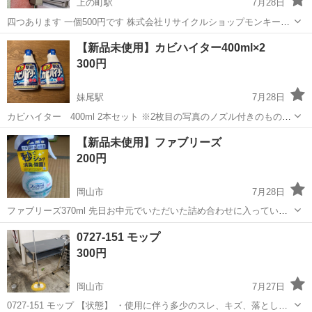
上の町駅
7月28日
四つあります 一個500円です 株式会社リサイクルショップモンキー唐
琴店 多数の問い合わせありがとうございます 基本お取り置きはしてい
岡山
倉敷市
上の町駅
掃除用具
【新品未使用】カビハイター400ml×2
ません。 店頭で販売中ですので、実際に商品をご確認いただいた上で
300円
ご購入ください。 ご来...
妹尾駅
7月28日
カビハイター 400ml 2本セット ※2枚目の写真のノズル付きのもの
は、中身がありません 詰め替えだけでは困るという方に、中身は空で
岡山
岡山市
妹尾駅
掃除用具
新品
【新品未使用】ファブリーズ
すがノズル付きのものもおつけします。詰め替えだけでいい、ノズル
200円
不要な方はコメントにてお...
岡山市
7月28日
ファブリーズ370ml 先日お中元でいただいた詰め合わせに入っていた
ものです。 ノークレームノーリターンでお願いいたします。
岡山
岡山市
掃除用具
0727-151 モップ
300円
岡山市
7月27日
0727-151 モップ 【状態】 ・使用に伴う多少のスレ、キズ、落としき