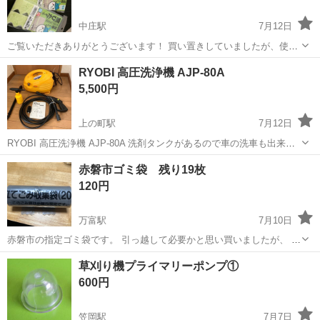
中庄駅
7月12日
ご覧いただきありがとうございます！ 買い置きしていましたが、使用
しなかったため未開封のまままとめてお譲りします。 窓の結露対策
岡山
倉敷市
中庄駅
掃除用具
RYOBI 高圧洗浄機 AJP-80A
や、貼って可愛いインテリアのアクセントにいかがでしょうか？ ■ 内
5,500円
容 • 商品名： 窓ぴたテープ...
上の町駅
7月12日
RYOBI 高圧洗浄機 AJP-80A 洗剤タンクがあるので車の洗車も出来ま
す。 中古品のため使用感、傷あります。 付属品は写真がすべてです。
岡山
倉敷市
上の町駅
掃除用具
AJP
赤磐市ゴミ袋 残り19枚
納得された方は ノークレームノーリターンでお願いします。
120円
万富駅
7月10日
赤磐市の指定ゴミ袋です。 引っ越して必要かと思い買いましたが、 特
に使うことがないので出品します。 1枚使用しています。
岡山
赤磐市
万富駅
掃除用具
草刈り機プライマリーポンプ①
600円
笠岡駅
7月7日