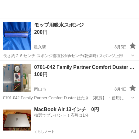
モップ用吸水スポンジ
200円
邑久駅
8月5日
長さ約２６センチ スポンジ部直径約5センチ(乾燥時) スポンジ上部に
幅約1.5センチの金具が付いています。 1本200円 今は手元に3本ありま
岡山
瀬戸内市
邑久駅
掃除用具
モップ
0701-042 Family Partner Comfort Duster …
すので、3本まとめてなら500円にします。
100円
岡山市
8月4日
0701-042 Family Partner Comfort Duster はたき 【状態】 ・使用に伴
う多少のスレ、キズ、落としきれない汚れなどございます ・詳細は現
岡山
岡山市
掃除用具
現地
MacBook Air 13インチ 0円
地でご確認ください ・お値引きは出来か...
抽選でプレゼント！応募は1分
Ad
くらしノート