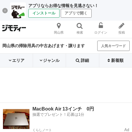
アプリならお得な情報を見逃さない！
インストール
アプリで開く
岡山県
検索
ログイン
投稿
岡山県の掃除用具の中古あげます・譲ります
人気キーワード
エリア
ジャンル
詳細
新着順
MacBook Air 13インチ 0円
抽選でプレゼント！応募は1分
Ad
くらしノート