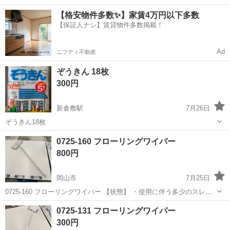
中！友達同士での応募OK！備品付きワンルーム寮費無料！赴任旅費会
山口
山口市
大歳駅
その他
【格安物件多数✨】家賃4万円以下多数
社負担！生活支援物資事前対応可◎格安食堂利用可！年間休日135日
【保証人ナシ】賃貸物件多数掲載！
♪《山口県山口市》 人気の工...
Ad
ニフティ不動産
ぞうきん 18枚
300円
新倉敷駅
7月26日
ぞうきん18枚
岡山
倉敷市
新倉敷駅
掃除用具
0725-160 フローリングワイパー
800円
岡山市
7月25日
0725-160 フローリングワイパー 【状態】 ・使用に伴う多少のスレ、
キズ、落としきれない汚れなどございます ・詳細は現地でご確認くだ
岡山
岡山市
掃除用具
ワイパー
0725-131 フローリングワイパー
さい ・お値引きは出来かねますのでご了承願います ※中古品のため、
300円
状...