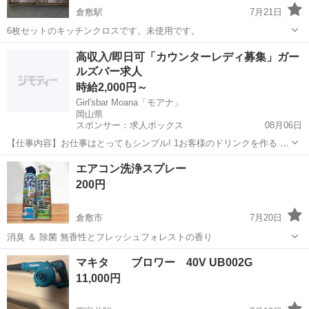
倉敷駅
7月21日
6枚セットのキッチンクロスです。未使用です。
岡山
倉敷市
倉敷駅
掃除用具
セット
高収入/即日可「カウンターレディ募集」ガー
ルズバー求人
時給2,000円～
Girl'sbar Moana「モアナ」
岡山県
スポンサー：求人ボックス
08月06日
【仕事内容】お仕事はとってもシンプル! 1お客様のドリンクを作る 2
楽しくおしゃべりして盛り上げる 3お見送りまで笑顔で ノ たったこれ
アルバイト・パート
エアコン洗浄スプレー
だけです!! 未経験の子もすぐ覚えられちゃう カウンター越しの対面接
200円
客も可能なので お客様との...
倉敷市
7月20日
消臭 ＆ 除菌 無香性とフレッシュフォレストの香り
岡山
倉敷市
掃除用具
スプレー
マキタ ブロワー 40V UB002G
11,000円