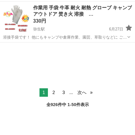
《お仕事No.NS0089》 お仕事について 車の組立作業です。専用レール
岡山
倉敷市
水島駅
その他
作業用 手袋 牛革 耐火 耐熱 グローブ キャンプ
に乗って流れてくる車の骨組みに、車内外の各部品・ハンドル・足回
アウトドア 焚き火 溶接 …
り・ドア・シートなどの各...
330円
弥生駅
6月27日
溶接手袋です！ 他にもキャンプや倉庫作業、園芸、草取りなどに ご使
用いただけます！ 【ご来店前に在庫確認推奨】 ⚡️注意事項⚡️ 原則商品
岡山
倉敷市
弥生駅
掃除用具
の取り置きはしておりません 値引き交渉はお受けできません 購入の...
1
2
3
...
次へ
全926件中 1-50件表示