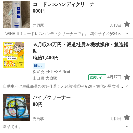
コードレスハンディクリーナー
600円
井原駅
8月3日
TWINBIRD コードレスハンディクリーナーです。 箱のサイズが34.5セ
ンチです。 箱は必要なければこちらで処分いたしますので、お知らせ
岡山
井原市
井原駅
掃除用具
≪月収33万円・派遣社員≫機械操作・製造補
ください。通電確認済みです。取扱い説明書もあります。 どんなもの
助
か一瞬使ってみただけ...
時給1,400円
日払い
株式会社BREXA Next
4月17日
提携サイト
山口県 大歳駅
自動車向け車載部品の製造作業！未経験活躍中★20～40代の男女活躍
中！友達同士での応募OK！備品付きワンルーム寮費無料！赴任旅費会
山口
山口市
大歳駅
その他
パイプクリーナー
社負担！生活支援物資事前対応可◎格安食堂利用可！年間休日135日
80円
♪《山口県山口市》 人気の工...
児島駅
8月3日
新品です。