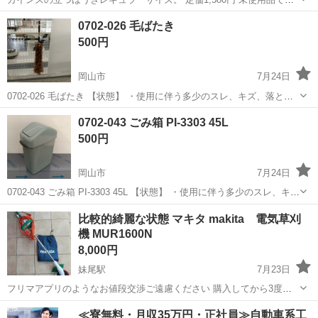
が、自宅保管品のため外装含めて多少のスレや経年による変化がある
岡山
岡山市
庭瀬駅
掃除用具
0702-026 毛ばたき
場合があります。商品状態は写真でご確認ください。 ※細かな見落と
500円
しがある場合があり...
岡山市
7月24日
0702-026 毛ばたき 【状態】 ・使用に伴う多少のスレ、キズ、落とし
きれない汚れなどございます ・詳細は現地でご確認ください ・お値引
岡山
岡山市
掃除用具
現地
0702-043 ごみ箱 PI-3303 45L
きは出来かねますのでご了承願います ※中古品のため、状態について
500円
は...
岡山市
7月24日
0702-043 ごみ箱 PI-3303 45L 【状態】 ・使用に伴う多少のスレ、キ
ズ、落としきれない汚れなどございます ・詳細は現地でご確認くださ
岡山
岡山市
掃除用具
現地
比較的綺麗な状態 マキタ makita 電気草刈
い ・お値引きは出来かねますのでご了承願います ※中古品...
機 MUR1600N
8,000円
妹尾駅
7月23日
フリマアプリのようなお値段交渉ご遠慮ください 購入してから3度ほ
ど使用してますが、その都度拭いたり洗ったりしているので綺麗です
岡山
岡山市
妹尾駅
掃除用具
≪寮無料・月収35万円・正社員≫自動車系工
少し太い幹なども切断したので刃はそれなりに摩耗しています 業者に