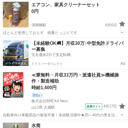
岡山
加賀郡
備中高梁駅
その他
お土産
エアコン、家具クリーナーセット
0円
清輝橋駅
8月6日
ほとんど使用しておらず、残量たっぷりです
岡山
岡山市
清輝橋駅
その他
クリーナー
【未経験OK🚚】月収30万↑中型免許ドライバ
ー募集
完全週休2日で安定転職
Ad
ドライバーダイレクト
≪寮無料・月収33万円・派遣社員≫機械操
作・製造補助
時給1,400円
日払い
株式会社BREXA Next
4月17日
提携サイト
山口県 大歳駅
自動車向け車載部品の製造作業！未経験活躍中★20～40代の男女活躍
中！友達同士での応募OK！備品付きワンルーム寮費無料！赴任旅費会
山口
山口市
大歳駅
その他
水筒
社負担！生活支援物資事前対応可◎格安食堂利用可！年間休日135日