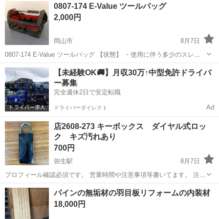
岡山
岡山市
その他
シャープペンシル
0807-174 E-Value ツールバッグ
ご確認ください ・お値引きは出来かねますのでご了承願い...
2,000円
岡山市
8月7日
0807-174 E-Value ツールバッグ 【状態】 ・使用に伴う多少のスレ、
キズ、落としきれない汚れなどございます ・詳細は現地でご確認くだ
岡山
岡山市
その他
Value
【未経験OK🚚】月収30万↑中型免許ドライバ
さい ・お値引きは出来かねますのでご了承願います ※中古品の...
ー募集
完全週休2日で安定転職
Ad
ドライバーダイレクト
店2608-273 キーボックス ダイヤル式ロッ
ク キズ汚れあり
700円
弥生駅
8月7日
プロフィール確認必須です。 営業時間や注意事項等書いてます。 注意
⚠️ 当店はリサイクルショップの為、原則として 返品・交換や修理等の
岡山
倉敷市
弥生駅
その他
ボックス
パインの無垢材の羽目板リフォームの内装材
対応は致しかねます。 家電等に関しましては、ご購入から３日以内に
18,000円
商品の不備や故障があっ...