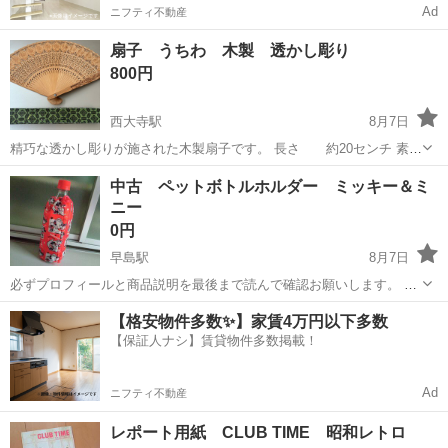
Ad
ニフティ不動産
扇子 うちわ 木製 透かし彫り
800円
西大寺駅
8月7日
精巧な透かし彫りが施された木製扇子です。 長さ 約20センチ 素
材 木製 デザイン 透かし彫り 中古品
岡山
岡山市
西大寺駅
その他
中古 ペットボトルホルダー ミッキー＆ミ
ニー
0円
早島駅
8月7日
必ずプロフィールと商品説明を最後まで読んで確認お願いします。 ※
ペットボトルホルダー ※ディズニー ※ミッキー＆ミニー ※色 赤×
岡山
都窪郡
早島駅
その他
ミニー
【格安物件多数✨】家賃4万円以下多数
白 ※定価100円＋税 ※中古 画像よりも状態悪いです！ リメイクの生
【保証人ナシ】賃貸物件多数掲載！
地などに！！ ...
Ad
ニフティ不動産
レポート用紙 CLUB TIME 昭和レトロ