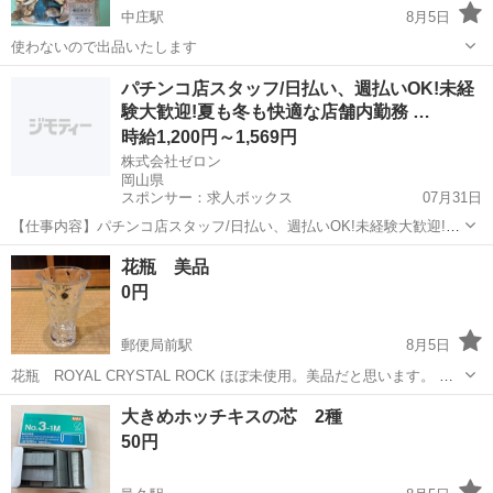
中庄駅
8月5日
使わないので出品いたします
岡山
倉敷市
中庄駅
その他
パチンコ店スタッフ/日払い、週払いOK!未経
験大歓迎!夏も冬も快適な店舗内勤務 …
時給1,200円～1,569円
株式会社ゼロン
岡山県
スポンサー：求人ボックス
07月31日
【仕事内容】パチンコ店スタッフ/日払い、週払いOK!未経験大歓迎!夏
も冬も快適な店舗内勤務 職場見学も実施中 <給与> 時給1200円～1569
アルバイト・パート
花瓶 美品
円 <勤務地> 岡山県 岡山市南区 <最寄駅>備前西市駅 エンタメ×接客=
0円
新しい働き方...
郵便局前駅
8月5日
花瓶 ROYAL CRYSTAL ROCK ほぼ未使用。美品だと思います。 ワ
レやカケ等の目立つキズも無くまだまだご使用頂ける商品だと思いま
岡山
岡山市
郵便局前駅
その他
大きめホッチキスの芯 2種
す。 中古品にご理解頂ける方のみご購入お願い致します。 岡山市北区
50円
丸の内 指定場...