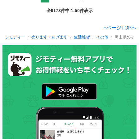
全9173件中 1-50件表示
ページTOPへ
ジモティー
売ります・あげます
生活雑貨
その他
岡山県のその