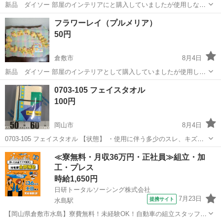
新品 ダイソー 部屋のインテリアにと購入していましたが使用しない
ので… 何かに活用される方へ
岡山
倉敷市
その他
ハイビスカス
フラワーレイ（プルメリア）
50円
倉敷市
8月4日
新品 ダイソー 部屋のインテリアとして購入していましたが使用しな
いので… 何かに活用される方へ
岡山
倉敷市
その他
0703-105 フェイスタオル
100円
岡山市
8月4日
0703-105 フェイスタオル 【状態】 ・使用に伴う多少のスレ、キズ、
落としきれない汚れなどございます ・詳細は現地でご確認ください ・
岡山
岡山市
その他
現地
≪寮無料・月収36万円・正社員≫組立・加
お値引きは出来かねますのでご了承願います ※中古品のため、状態に
工・プレス
つ...
時給1,650円
日研トータルソーシング株式会社
7月23日
提携サイト
水島駅
【岡山県倉敷市水島】寮費無料！未経験OK！自動車の組立スタッフ