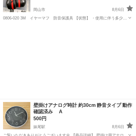
岡山市
8月6日
0806-020 3M イヤーマフ 防音保護具 【状態】 ・使用に伴う多少の
スレ、キズ、落としきれない汚れなどございます ・詳細は現地でご確
岡山
岡山市
その他
イヤーマフ
認ください ・お値引きは出来かねますのでご了承願います ※中古品
の...
壁掛けアナログ時計 約30cm 静音タイプ 動作
確認済み A
500円
妹尾駅
8月6日
ご覧いただきありがとうございます🌼 【商品詳細】 壁掛け用アナログ