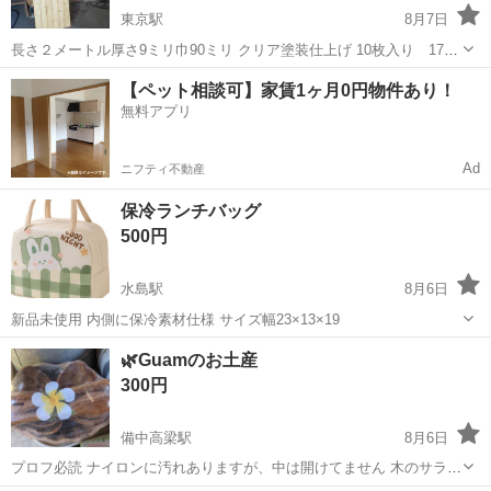
東京駅
8月7日
長さ２メートル厚さ9ミリ巾90ミリ クリア塗装仕上げ 10枚入り 17ケ
ース 9坪 ベニヤより安い！
岡山
倉敷市
東京駅
その他
【ペット相談可】家賃1ヶ月0円物件あり！
無料アプリ
Ad
ニフティ不動産
保冷ランチバッグ
500円
水島駅
8月6日
新品未使用 内側に保冷素材仕様 サイズ幅23×13×19
岡山
倉敷市
水島駅
その他
🌿‬Guamのお土産
300円
備中高梁駅
8月6日
プロフ必読 ナイロンに汚れありますが、中は開けてません 木のサラダ
ボウルと取り皿 スプーンとフォークです