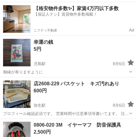
中！友達同士での応募OK！備品付きワンルーム寮費無料！赴任旅費会
山口
山口市
大歳駅
その他
【格安物件多数✨】家賃4万円以下多数
社負担！生活支援物資事前対応可◎格安食堂利用可！年間休日135日
【保証人ナシ】賃貸物件多数掲載！
♪《山口県山口市》 人気の工...
Ad
ニフティ不動産
幸運の銭
5円
児島駅
8月6日
御縁が有りますように
岡山
倉敷市
児島駅
その他
店2608-229 バスケット キズ汚れあり
600円
弥生駅
8月6日
プロフィール確認必須です。 営業時間や注意事項等書いてます。 注意
⚠️ 当店はリサイクルショップの為、原則として 返品・交換や修理等の
岡山
倉敷市
弥生駅
その他
バスケット
0806-020 3M イヤーマフ 防音保護具
対応は致しかねます。 家電等に関しましては、ご購入から３日以内に
2,500円
商品の不備や故障があっ...