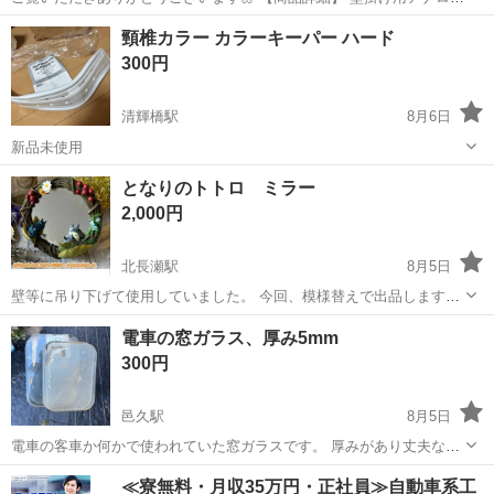
時計 直径：約30cm 針がカチカチ音のしない静音タイプです。 【状
岡山
岡山市
妹尾駅
その他
頸椎カラー カラーキーパー ハード
態】 ・動作確認済み ・内側の一部に割れがあります ・使用に伴う
300円
傷、汚れがあります ・...
清輝橋駅
8月6日
新品未使用
岡山
岡山市
清輝橋駅
その他
キーパー
となりのトトロ ミラー
2,000円
北長瀬駅
8月5日
壁等に吊り下げて使用していました。 今回、模様替えで出品します。
現物のみで箱は無いです。 後ろのスタンドの金具は壊れてありませ
岡山
岡山市
北長瀬駅
その他
となりのトトロ
電車の窓ガラス、厚み5mm
ん。 正面の飾り等は割れ、欠け、剥がれ等はありません。 新品では
300円
な...
邑久駅
8月5日
電車の客車か何かで使われていた窓ガラスです。 厚みがあり丈夫なの
で机に敷いてデスクマットにしたりするのに使えるかも。 現状渡しに
岡山
瀬戸内市
邑久駅
その他
窓ガラス
≪寮無料・月収35万円・正社員≫自動車系工
つき未清掃です。 サイズ 447×600×5 透明、磨りガラス それぞれ２