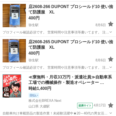
⚠️ 当店はリサイクルショップの為、原則として 返品・交換や修理等の
岡山
倉敷市
弥生駅
その他
防護服
店2608-266 DUPONT プロシールド10 使い捨
対応は致しかねます。 家電等に関しましては、ご購入から３日以内に
て防護服 XL
商品の不備や故障があっ...
400円
弥生駅
8月6日
プロフィール確認必須です。 営業時間や注意事項等書いてます。 注意
⚠️ 当店はリサイクルショップの為、原則として 返品・交換や修理等の
岡山
倉敷市
弥生駅
その他
防護服
店2608-265 DUPONT プロシールド10 使い捨
対応は致しかねます。 家電等に関しましては、ご購入から３日以内に
て防護服 XL
商品の不備や故障があっ...
400円
弥生駅
8月6日
プロフィール確認必須です。 営業時間や注意事項等書いてます。 注意
⚠️ 当店はリサイクルショップの為、原則として 返品・交換や修理等の
岡山
倉敷市
弥生駅
その他
≪寮無料・月収33万円・派遣社員≫自動車系
対応は致しかねます。 家電等に関しましては、ご購入から３日以内に
工場での機械操作・製造オペレーター …
商品の不備や故障があっ...
時給1,400円
日払い
株式会社BREXA Next
4月17日
提携サイト
山口県 大歳駅
自動車向け車載部品の製造作業！未経験活躍中★20～40代の男女活躍