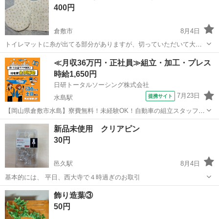
400円
倉敷市
8月4日
トイレマットに糸が出てる部分がありますが、切っていただいて大丈
夫だと思います。 1週間ほど使った後、洗って自宅保管しておりまし
岡山
倉敷市
その他
≪月収36万円・正社員≫組立・加工・プレス
た 別の柄の未使用品のセットも出品してます
時給1,650円
日研トータルソーシング株式会社
7月23日
提携サイト
水島駅
【岡山県倉敷市水島】寮費無料！未経験OK！自動車の組立スタッフ
《お仕事No.NS0089》 お仕事について 車の組立作業です。専用レール
岡山
倉敷市
水島駅
その他
新品未使用 クリアピン
に乗って流れてくる車の骨組みに、車内外の各部品・ハンドル・足回
30円
り・ドア・シートなどの各...
邑久駅
8月4日
基本的には、 平日、西大寺で４時過ぎのお取引
岡山
瀬戸内市
邑久駅
その他
飾り造葉③
50円