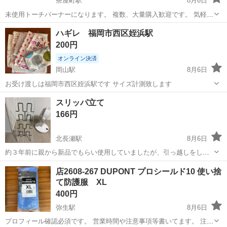
茶屋町駅
8月6日
未使用トーチバーナーになります。 複数、大量購入歓迎です。 気軽に
質問ください。 よろしくお願いします。
岡山
倉敷市
茶屋町駅
その他
バーナー
ハギレ 福岡市西区姪浜駅
200円
オンライン決済
岡山駅
8月6日
お受け渡しは福岡市西区姪浜駅です サイズ計測致します
岡山
岡山市
岡山駅
その他
スリッパ立て
166円
北長瀬駅
8月6日
約３年前に親から新品でもらい使用していましたが、引っ越しをして
使用しなくなったので、出品いたします。 目立つ汚れ、傷はありませ
岡山
岡山市
北長瀬駅
その他
店2608-267 DUPONT プロシールド10 使い捨
んが、見落としをご了承いただける方。 高さ約63cm 横約22cm 奥行
て防護服 XL
き約15cm このままお渡...
400円
弥生駅
8月6日
プロフィール確認必須です。 営業時間や注意事項等書いてます。 注意