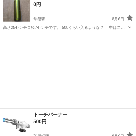
0円
♪《山口県山口市》 人気の工...
常盤駅
8月6日
高さ25センチ直径7センチです。 500くらい入るような？ 中はステ
ンレスです。
岡山
倉敷市
常盤駅
その他
水筒
トーチバーナー
500円