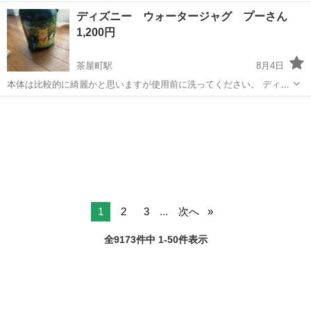
《お仕事No.NS0089》 お仕事について 車の組立作業です。専用レール
岡山
倉敷市
水島駅
その他
ディズニー ウォータージャグ プーさん
に乗って流れてくる車の骨組みに、車内外の各部品・ハンドル・足回
1,200円
り・ドア・シートなどの各...
茶屋町駅
8月4日
本体は比較的に綺麗かと思いますが使用前に洗ってください。 ディズ
ニーのウィニー・ザ・プーのデザインが施された3Lの広口ウォーター
岡山
倉敷市
茶屋町駅
その他
ジャグ - ブランド: Disney - キャラクター: Winnie the...
1
2
3
...
次へ
全9173件中 1-50件表示