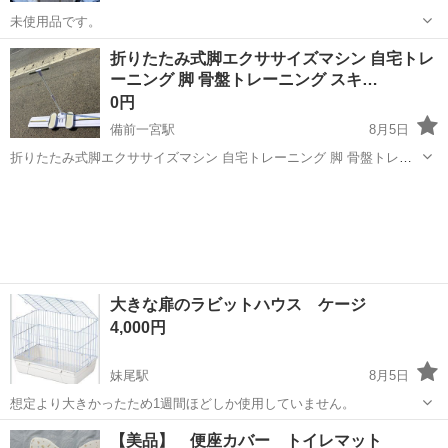
未使用品です。
岡山
倉敷市
児島駅
その他
折りたたみ式脚エクササイズマシン 自宅トレ
ーニング 脚 骨盤トレーニング スキ…
0円
備前一宮駅
8月5日
折りたたみ式脚エクササイズマシン 自宅トレーニング 脚 骨盤トレー
ニング スキーマシン アームレスト付き
岡山
岡山市
備前一宮駅
その他
マシン
大きな扉のラビットハウス ケージ
4,000円
妹尾駅
8月5日
想定より大きかったため1週間ほどしか使用していません。
岡山
岡山市
妹尾駅
その他
ケージ
【美品】 便座カバー トイレマット