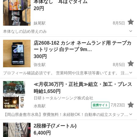
本体なし 耳ほぐタイム
20円
妹尾駅
8月5日
本体なしの詰め替えのみ
岡山
岡山市
妹尾駅
その他
店2608-162 カシオ ネームランド用 テープカ
ートリッジ 白テープ 9m…
300円
弥生駅
8月5日
プロフィール確認必須です。 営業時間や注意事項等書いてます。 注意
⚠️ 当店はリサイクルショップの為、原則として 返品・交換や修理等の
岡山
倉敷市
弥生駅
その他
≪月収36万円・正社員≫組立・加工・プレス
対応は致しかねます。 家電等に関しましては、ご購入から３日以内に
時給1,650円
商品の不備や故障があっ...
日研トータルソーシング株式会社
7月23日
提携サイト
水島駅
【岡山県倉敷市水島】寮費無料！未経験OK！自動車の組立スタッフ
《お仕事No.NS0089》 お仕事について 車の組立作業です。専用レール
岡山
倉敷市
水島駅
その他
2段梯子(7メートル)
に乗って流れてくる車の骨組みに、車内外の各部品・ハンドル・足回
6,400円
り・ドア・シートなどの各...