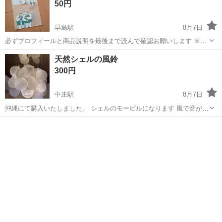
50円
早島駅
8月7日
必ずプロフィールと商品説明を最後まで読んで確認お願いします ※レ
ポート用紙 ※CLUB TIME ※定価 100円？ ※中古 残り8枚 表紙裏に
岡山
都窪郡
早島駅
その他
CLUB
天然シェルの風鈴
鉛筆で書き込みあり 見落としがあればすみません… ベースボール 野
300円
球 昭...
中庄駅
8月7日
沖縄にて購入いたしました。 シェルのモービルになります 風で音がで
ます すごく綺麗でサイズもあるので、素敵です
岡山
倉敷市
中庄駅
その他