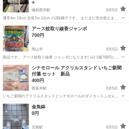
備前西市駅
8月5日
通常4m 19cm 全長7m 12cm の2段梯子です。 まだまだ充分使えま
す。 宜しくお願い致します🙇
岡山
岡山市
備前西市駅
その他
アース蚊取り線香ジャンボ
700円
岡山市
8月5日
新品です。 アース蚊取り線香 ジャンボになります( 'ω') 1個700円にな
ります！ 10個程あるので、まとめて購入される 場合、少しお値引させ
岡山
岡山市
その他
蚊取り線香
シナモロール アクリルスタンド いちご新聞
て頂きます(*^^*) ※現状渡しになります。
付箋 セット 新品
400円
西富井駅
8月5日
いちご新聞のアクリルスタンドとシナモロールのダイカットふせんな
どのセットです。 - キャラクター: シナモロール - アイテム種別: アク
岡山
倉敷市
西富井駅
その他
シナモロール
金魚鉢
リルスタンド、ダイカットふせん、置き物 - 付箋枚数: 25枚 ご覧いた
0円
だきありが...
児島駅
8月5日