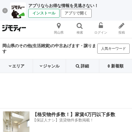
アプリならお得な情報を見逃さない！
インストール
アプリで開く
岡山県
検索
ログイン
投稿
岡山県のその他(生活雑貨)の中古あげます・譲りま
人気キーワード
す
エリア
ジャンル
詳細
新着順
【格安物件多数！】家賃4万円以下多数
【保証人ナシ】賃貸物件多数掲載！