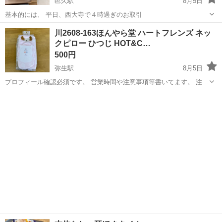
邑久駅
8月5日
基本的には、 平日、西大寺で４時過ぎのお取引
岡山
瀬戸内市
邑久駅
その他
ホッチキス
川2608-163ほんやら堂 ハートフレンズ ネッ
クピロー ひつじ HOT&C…
500円
弥生駅
8月5日
プロフィール確認必須です。 営業時間や注意事項等書いてます。 注意
⚠️ 当店はリサイクルショップの為、原則として 返品・交換や修理等の
岡山
倉敷市
弥生駅
その他
対応は致しかねます。 家電等に関しましては、ご購入から３日以内に
商品の不備や故障があっ...