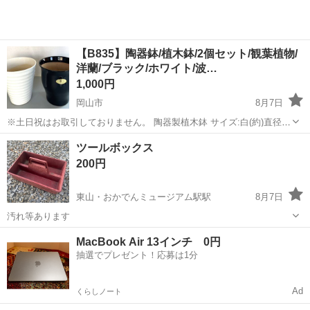
【B835】陶器鉢/植木鉢/2個セット/観葉植物/
洋蘭/ブラック/ホワイト/波…
1,000円
岡山市
8月7日
※土日祝はお取引しておりません。 陶器製植木鉢 サイズ:白(約)直径
24.5㎝/高さ27㎝ 黒(約)直径24.5㎝/高さ27㎝ 簡易清掃済み。 中
岡山
岡山市
その他
ツールボックス
古品の為、キズ、汚れのある箇所があります。 ...
200円
東山・おかでんミュージアム駅駅
8月7日
汚れ等あります
岡山
岡山市
東山・おかでんミュージアム駅駅
その他
MacBook Air 13インチ 0円
抽選でプレゼント！応募は1分
Ad
くらしノート