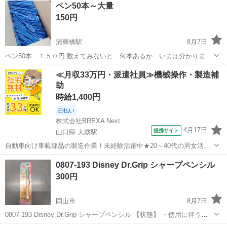
ペン50本～大量
150円
清輝橋駅
8月7日
ペン50本 １５０円 数えてみないと 何本あるか いまは分かりませ
ん。 ペン先が 折れてないか検品しますので 欲しい方は 希望本数
岡山
岡山市
清輝橋駅
その他
≪月収33万円・派遣社員≫機械操作・製造補
を コメントください ロゴが気にならない方でお願いします。 ロゴ
助
は 紙やすりで 簡単に落...
時給1,400円
日払い
株式会社BREXA Next
4月17日
提携サイト
山口県 大歳駅
自動車向け車載部品の製造作業！未経験活躍中★20～40代の男女活躍
中！友達同士での応募OK！備品付きワンルーム寮費無料！赴任旅費会
山口
山口市
大歳駅
その他
0807-193 Disney Dr.Grip シャープペンシル
社負担！生活支援物資事前対応可◎格安食堂利用可！年間休日135日
300円
♪《山口県山口市》 人気の工...
岡山市
8月7日
0807-193 Disney Dr.Grip シャープペンシル 【状態】 ・使用に伴う多
少のスレ、キズ、落としきれない汚れなどございます ・詳細は現地で