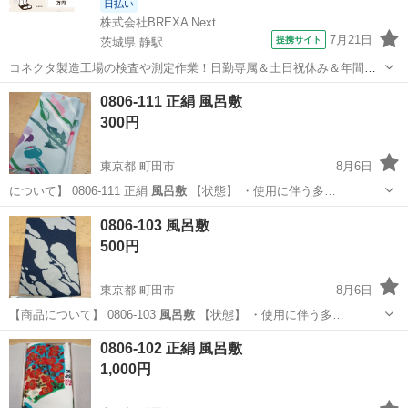
日払い
株式会社BREXA Next
7月21日
提携サイト
茨城県 静駅
コネクタ製造工場の検査や測定作業！日勤専属＆土日祝休み＆年間休
日128日★クリーンルーム内作業★マイカー通勤OK＆無料駐車場あり
茨城
常陸大宮市
静駅
その他
0806-111 正絹 風呂敷
★就業先食堂利用可！日払い制度あり！《茨城県常陸大宮市》 人気の
300円
工場のお仕事 ◇コネクタ製造工...
東京都 町田市
8月6日
について】 0806-111 正絹
風呂敷
【状態】 ・使用に伴う多…
東京
町田市
小物
風呂敷
0806-103 風呂敷
500円
東京都 町田市
8月6日
【商品について】 0806-103
風呂敷
【状態】 ・使用に伴う多…
東京
町田市
小物
風呂敷
0806-102 正絹 風呂敷
1,000円