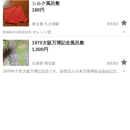
東京
中央区
東京駅
冠婚葬祭
シルク風呂敷
180円
東京都 久が原駅
8月8日
約44cm×約41cm オレンジ色
東京
大田区
久が原駅
生活雑貨
風呂敷
1970大阪万博記念風呂敷
1,000円
兵庫県 明石駅
8月8日
1970年千里大阪万博記念品です。財団法人日本万国博覧会協会記念品
の証紙がついています。 未使用ですが、５６年間の自宅保管品ですの
兵庫
神戸市
明石駅
その他
で、経年による劣化はございます。