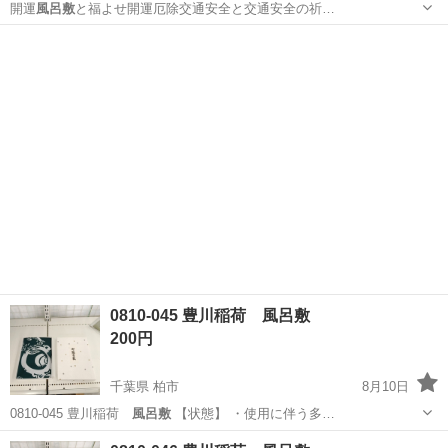
開運
風呂敷
と福よせ開運厄除交通安全と交通安全の祈…
愛知
刈谷市
刈谷駅
その他
0810-045 豊川稲荷 風呂敷
200円
千葉県 柏市
8月10日
0810-045 豊川稲荷
風呂敷
【状態】 ・使用に伴う多…
千葉
柏市
インテリア雑貨/小物
風呂敷