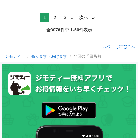
1
2
3
...
次へ
全3978件中 1-50件表示
ページTOPへ
ジモティー
売ります・あげます
全国の「風呂敷」