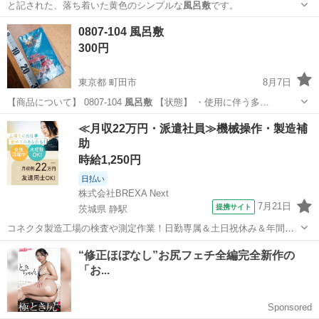
と記された、落ち着いた黄色のシンプルな
風呂敷
です。
東京
板橋区
その他
0807-104 風呂敷
300円
東京都 町田市
8月7日
【商品について】 0807-104
風呂敷
【状態】 ・使用に伴う多…
東京
町田市
インテリア雑貨/小物
風呂敷
≪月収22万円・派遣社員≫機械操作・製造補
助
時給1,250円
日払い
株式会社BREXA Next
7月21日
提携サイト
茨城県 静駅
コネクタ製造工場の検査や測定作業！日勤専属＆土日祝休み＆年間休
日128日★クリーンルーム内作業★マイカー通勤OK＆無料駐車場あり
茨城
常陸大宮市
静駅
その他
★就業先食堂利用可！日払い制度あり！《茨城県常陸大宮市》 人気の
工場のお仕事 ◇コネクタ製造工...