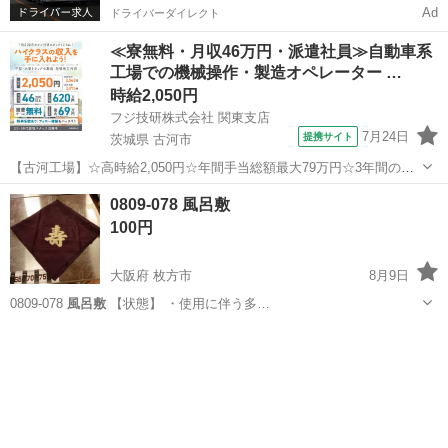
Ad
ドライバーダイレクト
≪寮無料・月収46万円・派遣社員≫自動車系
工場での機械操作・製造オペレーター …
時給2,050円
フジ技研株式会社 関東支店
7月24日
提携サイト
茨城県 古河市
【古河工場】☆高時給2,050円☆年間手当総額最大79万円☆3年間の手
当総額169万円☆年収630万円可☆寮費無料☆大手トラックメーカーで
茨城
古河市
その他
0809-078 風呂敷
の組立組付のお仕事☆自動車業界経験者積極採用中！！【20代でも年
100円
収500万円が目指せる...
大阪府 枚方市
8月9日
0809-078
風呂敷
【状態】 ・使用に伴う多…
大阪
枚方市
インテリア雑貨/小物
風呂敷