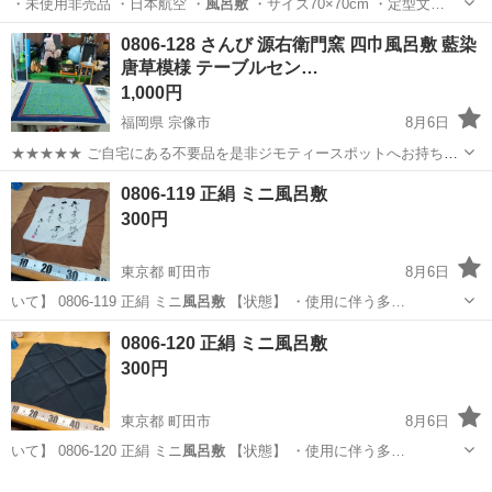
・未使用非売品 ・日本航空 ・
風呂敷
・サイズ70×70cm ・定型文…
千葉
柏市
柏駅
家庭用品
ROXY
0806-128 さんび 源右衛門窯 四巾風呂敷 藍染
唐草模様 テーブルセン…
1,000円
福岡県 宗像市
8月6日
★★★★★ ご自宅にある不要品を是非ジモティースポットへお持ち込
みしませんか？ 家電、趣味・スポーツ・レジャー用品、こども用品、
福岡
宗像市
ファブリック、カバー
源右衛門窯
0806-119 正絹 ミニ風呂敷
衣料服飾品、生活雑貨、家具、本、CD・DVDなどが無料でまとめて持
300円
ち込めます！ ※詳細はこ...
東京都 町田市
8月6日
いて】 0806-119 正絹 ミニ
風呂敷
【状態】 ・使用に伴う多…
東京
町田市
小物
風呂敷
0806-120 正絹 ミニ風呂敷
300円
東京都 町田市
8月6日
いて】 0806-120 正絹 ミニ
風呂敷
【状態】 ・使用に伴う多…
東京
町田市
小物
風呂敷