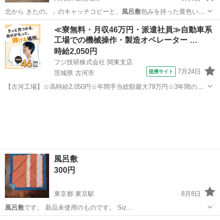
北から きたの。」のキャッチコピーと、
風呂敷
包みを持った黄色いキ
ツネのイラスト入り…
沖縄
豊見城市
食器
≪寮無料・月収46万円・派遣社員≫自動車系
工場での機械操作・製造オペレーター …
時給2,050円
フジ技研株式会社 関東支店
7月24日
提携サイト
茨城県 古河市
【古河工場】☆高時給2,050円☆年間手当総額最大79万円☆3年間の手
当総額169万円☆年収630万円可☆寮費無料☆大手トラックメーカーで
茨城
古河市
その他
の組立組付のお仕事☆自動車業界経験者積極採用中！！【20代でも年
収500万円が目指せる...
風呂敷
300円
東京都 東京駅
8月8日
風呂敷
です。 新品未使用のものです。 Siz…