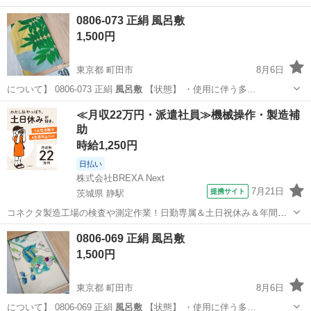
東京
町田市
ファブリック、カバー
風呂敷
0806-073 正絹 風呂敷
1,500円
東京都 町田市
8月6日
について】 0806-073 正絹
風呂敷
【状態】 ・使用に伴う多…
東京
町田市
ファブリック、カバー
風呂敷
≪月収22万円・派遣社員≫機械操作・製造補
助
時給1,250円
日払い
株式会社BREXA Next
7月21日
提携サイト
茨城県 静駅
コネクタ製造工場の検査や測定作業！日勤専属＆土日祝休み＆年間休
日128日★クリーンルーム内作業★マイカー通勤OK＆無料駐車場あり
茨城
常陸大宮市
静駅
その他
0806-069 正絹 風呂敷
★就業先食堂利用可！日払い制度あり！《茨城県常陸大宮市》 人気の
1,500円
工場のお仕事 ◇コネクタ製造工...
東京都 町田市
8月6日
について】 0806-069 正絹
風呂敷
【状態】 ・使用に伴う多…