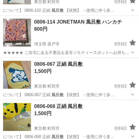
東京都 町田市
8月6日
について】 0806-102 正絹
風呂敷
【状態】 ・使用に伴う多…
東京
町田市
小物
風呂敷
0806-114 JONETMAN 風呂敷 ハンカチ
800円
埼玉県 坂戸市
8月6日
★★★★★ ご自宅にある不要品を是非ジモティースポットへお持ち込
みしませんか？ 家電、趣味・スポーツ・レジャー用品、こども用品、
埼玉
坂戸市
小物
風呂敷
0806-067 正絹 風呂敷
衣料服飾品、生活雑貨、家具、本、CD・DVDなどが無料でまとめて持
1,500円
ち込めます！ ※詳細はこ...
東京都 町田市
8月6日
について】 0806-067 正絹
風呂敷
【状態】 ・使用に伴う多…
東京
町田市
ファブリック、カバー
風呂敷
0806-068 正絹 風呂敷
1,500円
東京都 町田市
8月6日
について】 0806-068 正絹
風呂敷
【状態】 ・使用に伴う多…