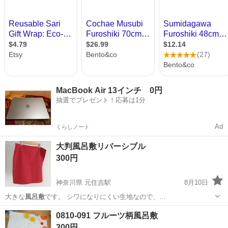
MacBook Air 13インチ 0円
抽選でプレゼント！応募は1分
Ad
くらしノート
大判風呂敷リバーシブル
300円
神奈川県 元住吉駅
8月10日
大きな
風呂敷
です。 シワになりにくい生地なので、…
神奈川
川崎市
元住吉駅
その他
風呂敷
0810-091 フルーツ柄風呂敷
300円