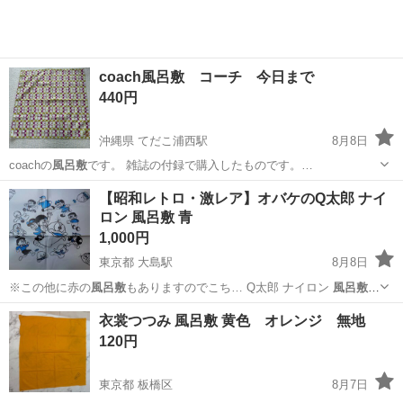
coach風呂敷 コーチ 今日まで
440円
沖縄県 てだこ浦西駅
8月8日
coachの
風呂敷
です。 雑誌の付録で購入したものです。…
沖縄
中頭郡
てだこ浦西駅
その他
【昭和レトロ・激レア】オバケのQ太郎 ナイ
ロン 風呂敷 青
1,000円
東京都 大島駅
8月8日
※この他に赤の
風呂敷
もありますのでこち… Q太郎 ナイロン
風呂敷
赤 1,000円…
東京
江東区
大島駅
小物
オバケのQ太郎
衣裳つつみ 風呂敷 黄色 オレンジ 無地
120円
東京都 板橋区
8月7日