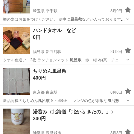
埼玉県 幸手駅
8月9日
搬の際はお気をつけください。 ※中に
風呂敷
などが入っております
が、お渡しの際には…
埼玉
幸手市
幸手駅
収納家具
ハンドタオル など
0円
福島県 新白河駅
8月8日
タオル色違い 2枚 ランチョンマット
風呂敷
赤、紺 布(茶、チェッ
ク赤) 使用感…
福島
西白河郡
新白河駅
その他
ちりめん風呂敷
400円
東京都 東京駅
8月8日
新品同様のちりめん
風呂敷
Size68×6… レンジの色が素敵な
風呂敷
で
す。
東京
中央区
東京駅
冠婚葬祭
ちりめん
湯呑み（北海道「北から きたの。」）
300円
沖縄県 豊見城市
8月8日