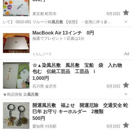
東京都 町田市
8月10日
いて】 0810-091 フルーツ柄
風呂敷
【状態】 ・使用に伴う多…
東京
町田市
小物
風呂敷
MacBook Air 13インチ 0円
抽選でプレゼント！応募は1分
Ad
くらしノート
☆▲染風呂敷 風呂敷 宝船 袋 入れ物
包む 伝統工芸品 工芸品 i
1,000円
石川県 金沢市
8月10日
★商品情報 染
風呂敷
石川
金沢市
小物
風呂敷
開運風呂敷 福よせ 開運厄除 交通安全 蛇
巳年 お守り キーホルダー 2種類
500円
愛知県 刈谷駅
8月10日