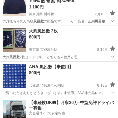
100% 藍 青 紺 約74cm×…
1,100円
神奈川県 川崎駅
8月10日
の丹後ちりめん高級
風呂敷
の出品です。 … ん ・品名：正絹
風呂敷
（ふろしき） ・…
神奈川
川崎市
川崎駅
家庭用品
風呂敷
大判風呂敷 2枚
800円
東京都 京成高砂駅
8月9日
大判
風呂敷
2枚セットです。 どちらも未使用と思…
東京
葛飾区
京成高砂駅
その他
風呂敷
ANA 風呂敷【未使用】
800円
兵庫県 須磨海浜公園駅
8月9日
ご覧いただきありがとうきございます♪ 未使用。ANA非売品レア。美
品。 長さ 約65cm 宜しければご利用ください。 受け渡しは、 JR鷹
兵庫
神戸市
須磨海浜公園駅
ノベルティグッズ
風呂敷
【未経験OK🚚】月収30万↑中型免許ドライバ
取駅〜明石駅間の駅前であれば、どこでもお持ちします。
ー募集
完全週休2日で安定転職