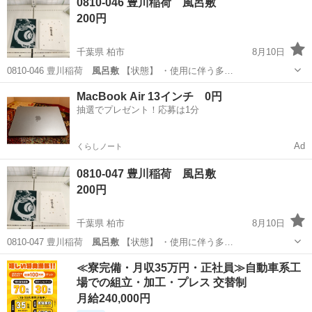
0810-046 豊川稲荷 風呂敷
200円
千葉県 柏市
8月10日
0810-046 豊川稲荷
風呂敷
【状態】 ・使用に伴う多…
千葉
柏市
インテリア雑貨/小物
風呂敷
MacBook Air 13インチ 0円
抽選でプレゼント！応募は1分
Ad
くらしノート
0810-047 豊川稲荷 風呂敷
200円
千葉県 柏市
8月10日
0810-047 豊川稲荷
風呂敷
【状態】 ・使用に伴う多…
千葉
柏市
インテリア雑貨/小物
風呂敷
≪寮完備・月収35万円・正社員≫自動車系工
場での組立・加工・プレス 交替制
月給240,000円