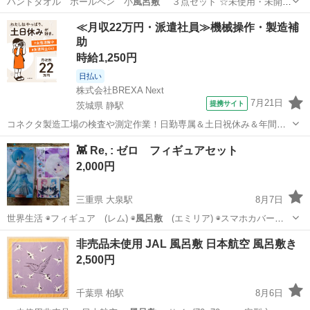
ハンドタオル ボールペン 小
風呂敷
３点セット ☆未使用・未開封
…
沖縄
那覇市
古島駅
その他
風呂敷
≪月収22万円・派遣社員≫機械操作・製造補
助
時給1,250円
日払い
株式会社BREXA Next
7月21日
提携サイト
茨城県 静駅
コネクタ製造工場の検査や測定作業！日勤専属＆土日祝休み＆年間休
日128日★クリーンルーム内作業★マイカー通勤OK＆無料駐車場あり
茨城
常陸大宮市
静駅
その他
👾 Re, : ゼロ フィギュアセット
★就業先食堂利用可！日払い制度あり！《茨城県常陸大宮市》 人気の
2,000円
工場のお仕事 ◇コネクタ製造工...
三重県 大泉駅
8月7日
世界生活 ◉フィギュア (レム) ◉
風呂敷
(エミリア) ◉スマホカバー
(レム…
三重
いなべ市
大泉駅
フィギュア
グッズ
非売品未使用 JAL 風呂敷 日本航空 風呂敷き
2,500円
千葉県 柏駅
8月6日