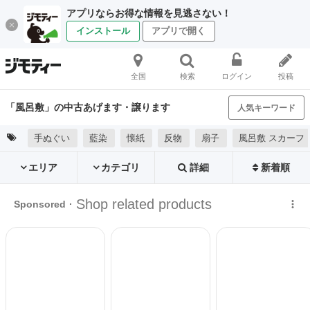
アプリならお得な情報を見逃さない！
インストール
アプリで開く
全国
検索
ログイン
投稿
「風呂敷」の中古あげます・譲ります
人気キーワード
手ぬぐい
藍染
懐紙
反物
扇子
風呂敷 スカーフ
エリア
カテゴリ
詳細
新着順