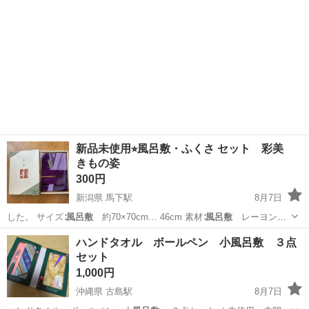
新品未使用⭐︎風呂敷・ふくさ セット 彩美
きもの姿
300円
新潟県 馬下駅
8月7日
した。 サイズ∶
風呂敷
約70×70cm… 46cm 素材∶
風呂敷
レーヨン
60% …
新潟
阿賀野市
馬下駅
着物
ハンドタオル ボールペン 小風呂敷 ３点
セット
1,000円
沖縄県 古島駅
8月7日