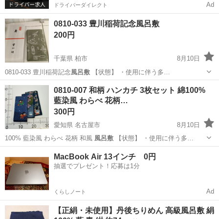
Ad
ドライバーダイレクト
0810-033 豊川稲荷記念風呂敷
200円
千葉県 柏市
8月10日
0810-033 豊川稲荷記念
風呂敷
【状態】 ・使用に伴う多…
千葉
柏市
ラッピング用品
風呂敷
0810-007 和柄 ハンカチ 3枚セット 綿100%
藍染風 わらべ 花柄…
300円
愛知県 名古屋市
8月10日
100% 藍染風 わらべ 花柄 和風
風呂敷
【状態】 ・使用に伴う多…
愛知
名古屋市
小物
わらべ
MacBook Air 13インチ 0円
抽選でプレゼント！応募は1分
Ad
くらしノート
【正絹・未使用】丹後ちりめん 高級風呂敷 絹