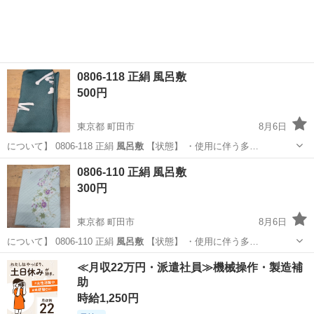
0806-118 正絹 風呂敷
500円
東京都 町田市
8月6日
について】 0806-118 正絹
風呂敷
【状態】 ・使用に伴う多…
東京
町田市
小物
風呂敷
0806-110 正絹 風呂敷
300円
東京都 町田市
8月6日
について】 0806-110 正絹
風呂敷
【状態】 ・使用に伴う多…
東京
町田市
小物
風呂敷
≪月収22万円・派遣社員≫機械操作・製造補
助
時給1,250円