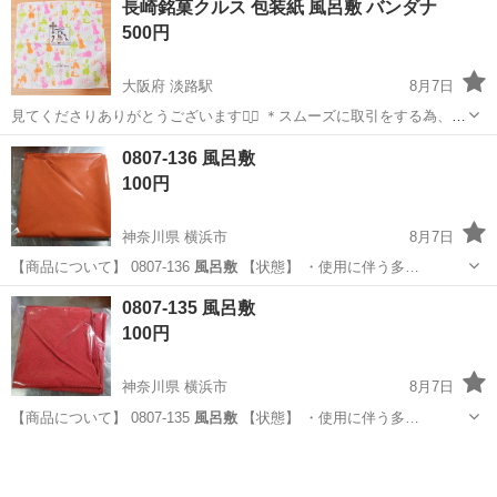
長崎銘菓クルス 包装紙 風呂敷 バンダナ
ゼロでスタート/ ・2ヶ月寮費費無料 ・入社祝い金4.5万円 ・日払いOK
500円
・プライベ...
大阪府 淡路駅
8月7日
見てくださりありがとうございます⠉̮⃝︎︎ ＊スムーズに取引をする為、希
望のお取引日時の記入のご協力お願い致します。 12.13.14日は9時から
大阪
大阪市
淡路駅
服/ファッション
風呂敷
0807-136 風呂敷
22時までお取引可能です。 それ以外は仕事で終わる時間がバラバラで
100円
すので、...
神奈川県 横浜市
8月7日
【商品について】 0807-136
風呂敷
【状態】 ・使用に伴う多…
神奈川
横浜市
小物
風呂敷
0807-135 風呂敷
100円
神奈川県 横浜市
8月7日
【商品について】 0807-135
風呂敷
【状態】 ・使用に伴う多…
神奈川
横浜市
小物
風呂敷