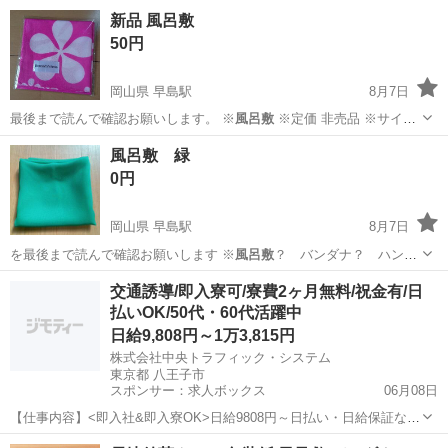
新品 風呂敷
50円
岡山県 早島駅
8月7日
最後まで読んで確認お願いします。 ※
風呂敷
※定価 非売品 ※サイズ
約48×4…
岡山
都窪郡
早島駅
生活雑貨
風呂敷
風呂敷 緑
0円
岡山県 早島駅
8月7日
を最後まで読んで確認お願いします ※
風呂敷
？ バンダナ？ ハンカ
チ？ ※色 緑 …
岡山
都窪郡
早島駅
生活雑貨
風呂敷
交通誘導/即入寮可/寮費2ヶ月無料/祝金有/日
払いOK/50代・60代活躍中
日給9,808円～1万3,815円
株式会社中央トラフィック・システム
東京都 八王子市
スポンサー：求人ボックス
06月08日
【仕事内容】<即入社&即入寮OK>日給9808円～日払い・日給保証など
待遇充実!寮費2ヶ月無料×祝金4.5万円有 <募集情報> 時間・お金の心配
アルバイト・パート