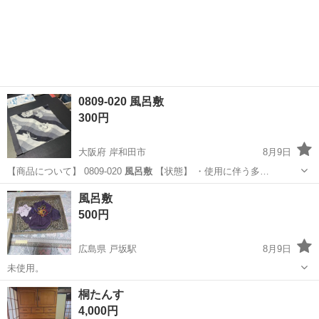
0809-020 風呂敷
300円
大阪府 岸和田市
8月9日
【商品について】 0809-020
風呂敷
【状態】 ・使用に伴う多…
大阪
岸和田市
小物
風呂敷
風呂敷
500円
広島県 戸坂駅
8月9日
未使用。
広島
広島市
戸坂駅
その他
桐たんす
4,000円