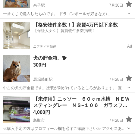
余子駅
7月30日
一番くじで購入したものです。 ドラゴンボールが好きな方に
鳥取
境港市
余子駅
その他
ドラゴンボール
【格安物件多数！】家賃4万円以下多数
【保証人ナシ】賃貸物件多数掲載！
Ad
ニフティ不動産
犬の貯金箱。🐕️
300円
馬場崎町駅
7月28日
中古の犬の貯金箱です。塗装が剥がれているところがあります。 置物
にもいいかもしれません。
鳥取
境港市
馬場崎町駅
その他
貯金箱
【未使用】ニッソー ６０ｃｍ水槽 ＮＥＷ
スティングレー ＮＳ−１０６ ガラスフ…
4,000円
鳥取市
7月28日
≪購入予定の方はプロフィール欄を必ずご確認下さい≫ アクセスあり
がとうございます。 セット品のバラで水槽のみとなります。 詳細は以