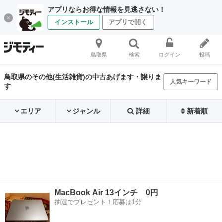
アプリならお得な情報を見逃さない！
インストール
アプリで開く
鳥取県
検索
ログイン
投稿
鳥取県のその他(生活雑貨)の中古あげます・譲りま
人気キーワード
す
エリア
ジャンル
詳細
新着順
MacBook Air 13インチ 0円
抽選でプレゼント！応募は1分