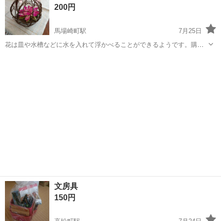
200円
♪《山口県山口市》 人気の工...
馬場崎町駅
7月25日
花は皿や水槽などに水を入れて浮かべることができるようです。購入
後、試していないので確認はしておりません。 ドタキャンをしない
鳥取
境港市
馬場崎町駅
その他
インテリア
方、スムーズな受渡しが出来る方を希望します。 時間がないためサイ
ズ測定は省略させていただきます。 神...
文房具
150円