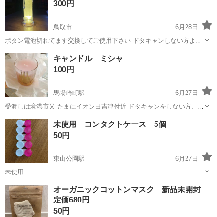
300円
り・ドア・シートなどの各...
鳥取市
6月28日
ボタン電池切れてます交換してご使用下さい ドタキャンしない方よろ
しくお願いします。
鳥取
鳥取市
その他
ろうそく
キャンドル ミシャ
100円
馬場崎町駅
6月27日
受渡しは境港市又 たまにイオン日吉津付近 ドタキャンをしない方、ス
ムーズな受渡しが出来る方を希望します。 時間がないためサイズ測定
鳥取
境港市
馬場崎町駅
その他
イオン
未使用 コンタクトケース 5個
は省略させていただきます。 新品未使用ですが長期保管につき神経質
50円
な方はご遠慮ください。
東山公園駅
6月27日
未使用
鳥取
米子市
東山公園駅
その他
ケース
オーガニックコットンマスク 新品未開封
定価680円
50円