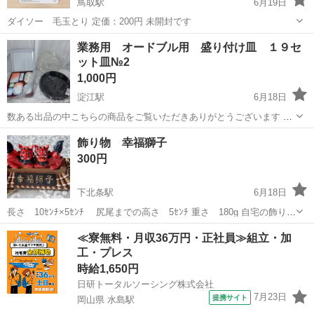
鳥取駅
6月19日
ダイソー 毛玉とり 定価：200円 未開封です
鳥取
鳥取市
鳥取駅
その他
業務用 オードブル用 盛り付け皿 １９セ
ット皿№2
1,000円
淀江駅
6月18日
数ある出品の中こちらの商品をご覧いただきありがとうございます ＊
土曜日の午前中は事前連絡を頂けましたら対応するように致します 土
鳥取
米子市
淀江駅
その他
オードブル
飾り物 幸福獅子
曜日の午後、日曜日、祝日は対応いたしかねますのでよろしくお願い
300円
いたします ＊仕事の状況...
下北条駅
6月18日
長さ 10ｾﾝﾁ×5ｾﾝﾁ 尻尾までの高さ 5ｾﾝﾁ 重さ 180g 自宅の飾り棚
に置いて保管 画像のボンドの接着部分は当初から ご理解お願いしま
鳥取
東伯郡
下北条駅
その他
飾り物
≪寮無料・月収36万円・正社員≫組立・加
す。 重さがあるので、ペーパーウェイトとして使われてもいいかもし
工・プレス
れません...
時給1,650円
日研トータルソーシング株式会社
7月23日
提携サイト
岡山県 水島駅