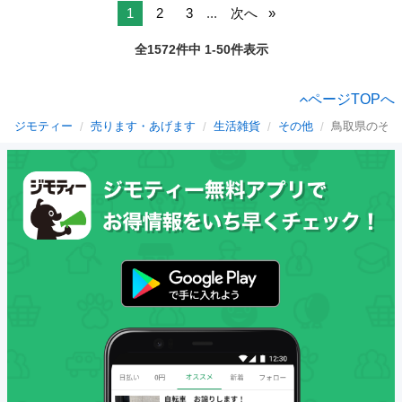
1
2
3
...
次へ
全1572件中 1-50件表示
ページTOPへ
ジモティー
売ります・あげます
生活雑貨
その他
鳥取県のその