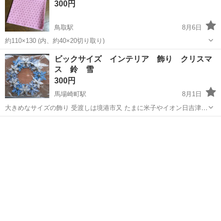
300円
鳥取駅
8月6日
約110×130 (内、約40×20切り取り)
鳥取
鳥取市
鳥取駅
その他
禰豆
ビックサイズ インテリア 飾り クリスマ
ス 鈴 雪
300円
馬場崎町駅
8月1日
大きめなサイズの飾り 受渡しは境港市又 たまに米子やイオン日吉津付
近 ドタキャンをしない方、スムーズな受渡しが出来る方を希望しま
鳥取
境港市
馬場崎町駅
その他
インテリア
す。 時間がないためサイズ測定は省略させていただきます。 クリスマ
スの時期飾っておりましたの...