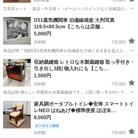
高松町駅
7月24日
文房具セット 新品～中古様々（ボールペンのインクなど未確認のた
め神経質な方はご遠慮ください） 画鋲 ボールペン 色鉛筆 鉛筆 クリッ
鳥取
境港市
高松町駅
その他
文房具
D51蒸気機関車 伯備線雄姿 大判写真
プ ホッチキス など 多忙につきスムーズなお取引が出来る方にお譲り
119.5×80.5cm【こちらは店舗…
します。 よろしくお願...
5,000円
浜村駅
7月19日
商品説明: * 国鉄D51形蒸気機関車が伯備線を力強く走る姿を捉えた、
迫力のある大判写真です。 * 白黒写真ならではの重厚感と、蒸気機関
鳥取
鳥取市
浜村駅
その他
蒸気機関車
収納裁縫箱 レトロな木製裁縫箱 取っ手付き・
車の力強さが伝わってきます。 * サイズは幅119.5cm、高さ80.5...
引き出し3段) 物入れにも【こち…
1,500円
浜村駅
7月19日
商品説明 懐かしい雰囲気の木製裁縫箱です。上部に取っ手が付いてい
るので、持ち運びも簡単です。 引き出しが3段あり、細かい裁縫道具
鳥取
鳥取市
浜村駅
その他
裁縫箱
家具調ポータブルトイレ◆安寿 スマートトイ
や小物類をすっきりと収納できます。右側には深めのスペースがあ
レNEO はねあげ◆標準便座 ほぼ未…
り、ハサミや糸巻きなども立て...
8,000円
オンライン決済
浜村駅
7月19日