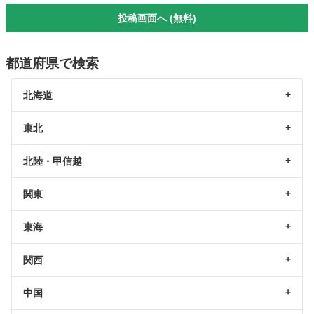
投稿画面へ (無料)
都道府県で検索
北海道
東北
北陸・甲信越
関東
東海
関西
中国