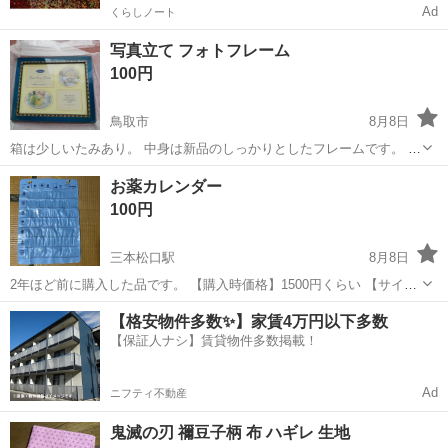
Ad
くらしノート
写真立て フォトフレーム
100円
鳥取市
8月8日
箱は少しいたみあり。 中身は新品のしっかりとしたフレームです。 ひ
もあり 横30 縦25
鳥取
鳥取市
その他
フレーム
お薬カレンダー
100円
三本松口駅
8月8日
2年ほど前に購入した品です。 【購入時価格】1500円くらい 【サイ
ズ】縦：58cm、横：43cm （大体です） 【傷などの状態】特になし
鳥取
米子市
三本松口駅
その他
カレンダー
【格安物件多数✨】家賃4万円以下多数
【アピールポイント】未使用品 【希望取引場所】米子市 山陰合銀上
【保証人ナシ】賃貸物件多数掲載！
後藤支店の駐車場 ...
Ad
ニフティ不動産
鬼滅の刃 禰豆子柄 布 ハギレ 生地