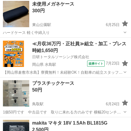
鳥取
米子市
三本松口駅
その他
マグネット
未使用メガネケース
藤支店 駐車場 【希望取引日時】相談 上記の条件に合わせてくださる
300円
方を優先させてい...
東山公園駅
6月25日
ハードケース 軽く中綿入り
鳥取
米子市
東山公園駅
その他
メガネ
≪月収36万円・正社員≫組立・加工・プレス
時給1,650円
日研トータルソーシング株式会社
7月23日
提携サイト
岡山県 水島駅
【岡山県倉敷市水島】寮費無料！未経験OK！自動車の組立スタッフ
《お仕事No.NS0089》 お仕事について 車の組立作業です。専用レール
岡山
倉敷市
水島駅
その他
プラスチックケース
に乗って流れてくる車の骨組みに、車内外の各部品・ハンドル・足回
50円
り・ドア・シートなどの各...
鳥取駅
6月24日
1個50円です 中古品です 取りに来れる方のみです 横幅20センチく
らいです
鳥取
鳥取市
鳥取駅
その他
makita マキタ 18V 1.5Ah BL1815G
2,500円