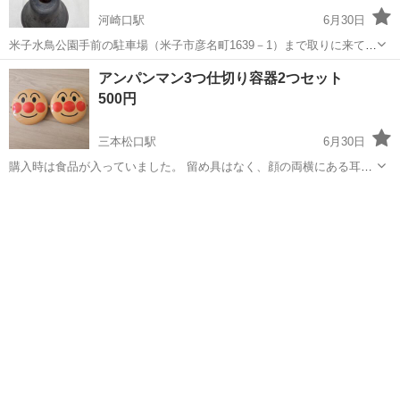
河崎口駅
6月30日
米子水鳥公園手前の駐車場（米子市彦名町1639－1）まで取りに来てく
ださる方、よろしくお願いいたします。 サイズ：（およそ）鐘の直径
鳥取
米子市
河崎口駅
その他
レトロ
アンパンマン3つ仕切り容器2つセット
１１．５×高さ８．５センチ 全体の高さ（柄をまっすぐに立てて）２
500円
２センチ 素材は...
三本松口駅
6月30日
購入時は食品が入っていました。 留め具はなく、顔の両横にある耳の
ような部分に太めのゴムがくくりつけてあります。片方のゴムが紛失
鳥取
米子市
三本松口駅
その他
したので普通のゴムをつけています。 ゴムをひっかける部分も含めた
直径は１５cmくらいです