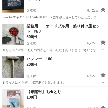
淀江駅
6月22日
makita マキタ 18V 1.5Ah BL1815G 去年少し使用していたと思いま
す。 電通確認済み、充電は普通に可能です。 NC/NRでお願いします。
鳥取
米子市
淀江駅
その他
18V
業務用 オードブル用 盛り付け皿セッ
ト №3
500円
淀江駅
6月22日
数ある出品の中こちらの商品をご覧いただきありがとうございます。
＊土曜日の午前中は事前にご連絡を頂けましたら対応するように致し
鳥取
米子市
淀江駅
その他
容器
ハンマー 180
ます 土曜日の午後、日曜日、祝日は対応いたしかねますのでよろしく
200円
お願いいたします ＊仕事...
淀江駅
6月22日
必要な方にどうぞ。 NC/NRでお願いします。
鳥取
米子市
淀江駅
その他
ハンマー
【未開封】毛玉とり
100円