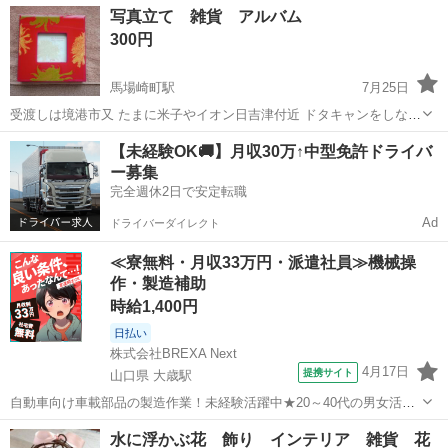
鳥取
鳥取市
その他
ニッソー
写真立て 雑貨 アルバム
下の通りです。 ≪詳細≫ ・メーカー：ニッソー ・商品名：NS-
300円
106(淡...
馬場崎町駅
7月25日
受渡しは境港市又 たまに米子やイオン日吉津付近 ドタキャンをしない
方、スムーズな受渡しが出来る方を希望します。 時間がないためサイ
鳥取
境港市
馬場崎町駅
その他
イオン
【未経験OK🚚】月収30万↑中型免許ドライバ
ズ測定は省略させていただきます。 神経質な方はご遠慮ください。
ー募集
完全週休2日で安定転職
Ad
ドライバーダイレクト
≪寮無料・月収33万円・派遣社員≫機械操
作・製造補助
時給1,400円
日払い
株式会社BREXA Next
4月17日
提携サイト
山口県 大歳駅
自動車向け車載部品の製造作業！未経験活躍中★20～40代の男女活躍
中！友達同士での応募OK！備品付きワンルーム寮費無料！赴任旅費会
山口
山口市
大歳駅
その他
水に浮かぶ花 飾り インテリア 雑貨 花
社負担！生活支援物資事前対応可◎格安食堂利用可！年間休日135日