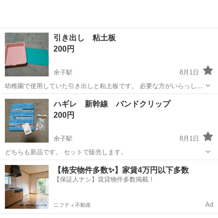
引き出し 粘土板
200円
余子駅
8月1日
幼稚園で使用していた引き出しと粘土板です。 必要な方がいらっしゃ
いますか？ どちらも取引相手がいれば再度綺麗にしてお渡しします。
鳥取
境港市
余子駅
その他
ハギレ 新幹線 バンドクリップ
200円
余子駅
8月1日
どちらも新品です。 セットで販売します。
鳥取
境港市
余子駅
その他
【格安物件多数✨】家賃4万円以下多数
【保証人ナシ】賃貸物件多数掲載！
Ad
ニフティ不動産