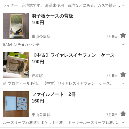
ライター 充填式です。 新品未使用 百均などにある、ガスで補充で
きるタイプです。 サイズは全長23cmです。 お墓参り 花火 蚊取り
鳥取
米子市
米子駅
その他
羽子板ケースの背板
線香 キャンプ キャンドル ローソクなどに ファイアスタータ
100円
東山公園駅
7月9日
67.5センチ✖️37センチ
鳥取
米子市
東山公園駅
その他
羽子板
【中古】ワイヤレスイヤフォン ケース
100円
岸本駅
7月9日
※ プロフィール必読。 【中古】ワイヤレスイヤフォン ケース
【色】ホワイト 購入して一度、出して試着程度 数秒付けただけで
鳥取
米子市
岸本駅
その他
ケース
ファイルノート 2冊
す。 思ってたんと違うので お譲りします。 購入した時から・使用・
160円
保管に伴う傷・汚...
東山公園駅
7月8日
ルーズリーフ27枚透明ポケット七枚、 ミッキールーズリーフ15枚ポケ
ット七枚 ポケット中古で折れなどあります