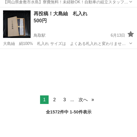
【岡山県倉敷市水島】寮費無料！未経験OK！自動車の組立スタッフ
《お仕事No.NS0089》 お仕事について 車の組立作業です。専用レール
岡山
倉敷市
水島駅
その他
再投稿！大島紬 札入れ
に乗って流れてくる車の骨組みに、車内外の各部品・ハンドル・足回
500円
り・ドア・シートなどの各...
鳥取駅
6月13日
大島紬 絹100% 札入れ サイズは よくある札入れと変わりません
未使用 美品 木箱に入っています
鳥取
鳥取市
鳥取駅
その他
1
2
3
...
次へ
全1572件中 1-50件表示