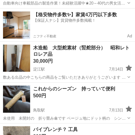
自動車向け車載部品の製造作業！未経験活躍中★20～40代の男女活躍
中！友達同士での応募OK！備品付きワンルーム寮費無料！赴任旅費会
山口
山口市
大歳駅
その他
【格安物件多数✨】家賃4万円以下多数
社負担！生活支援物資事前対応可◎格安食堂利用可！年間休日135日
【保証人ナシ】賃貸物件多数掲載！
♪《山口県山口市》 人気の工...
Ad
ニフティ不動産
木造船 大型舵素材（竪舵部分） 昭和レト
ロレア品
30,000円
淀江駅
7月14日
数ある出品の中こちらの商品をご覧いただきありがとうございます ＊
土曜日の午前中は事前にご連絡を頂けましたら対応するように致しま
鳥取
米子市
淀江駅
その他
これからのシーズン 持っていて便利
す 土曜日の午後、日曜日、祝日は対応いたしかねますのでよろしくお
500円
願いいたします。 ＊仕事...
鳥取駅
7月13日
未使用 未開封の 折り畳み傘です ベージュ地にドット柄の シンプ
ルデザイン これからのシーズン 突然の雨に 便利だと思います
鳥取
鳥取市
鳥取駅
その他
ベージュ
パイプレンチ？ 工具