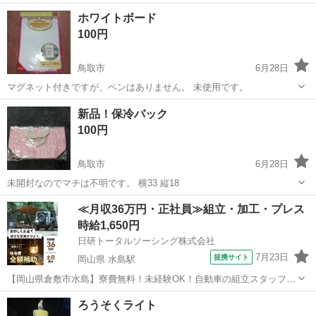
ホワイトボード
100円
鳥取市
6月28日
マグネット付きですが、ペンはありません。 未使用です。
鳥取
鳥取市
その他
マグネット
新品！保冷バック
100円
鳥取市
6月28日
未開封なのでマチは不明です。 横33 縦18
鳥取
鳥取市
その他
新品
≪月収36万円・正社員≫組立・加工・プレス
時給1,650円
日研トータルソーシング株式会社
7月23日
提携サイト
岡山県 水島駅
【岡山県倉敷市水島】寮費無料！未経験OK！自動車の組立スタッフ
《お仕事No.NS0089》 お仕事について 車の組立作業です。専用レール
岡山
倉敷市
水島駅
その他
ろうそくライト
に乗って流れてくる車の骨組みに、車内外の各部品・ハンドル・足回