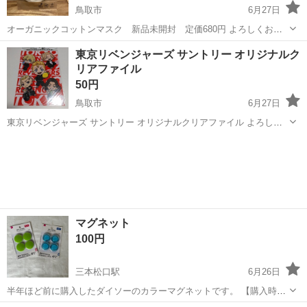
鳥取市
6月27日
オーガニックコットンマスク 新品未開封 定価680円 よろしくお願
いします。
鳥取
鳥取市
その他
東京リベンジャーズ サントリー オリジナルク
リアファイル
50円
鳥取市
6月27日
東京リベンジャーズ サントリー オリジナルクリアファイル よろしく
お願いします。
鳥取
鳥取市
その他
マグネット
100円
三本松口駅
6月26日
半年ほど前に購入したダイソーのカラーマグネットです。 【購入時価
格】100円✖️2 【傷などの状態】未開封 【希望取引場所】合銀米子上後