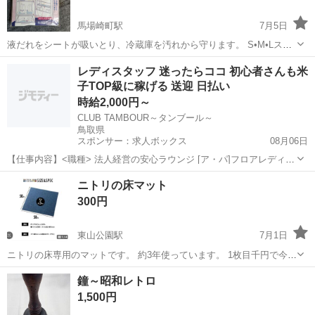
馬場崎町駅
7月5日
液だれをシートが吸いとり、冷蔵庫を汚れから守ります。 S•M•Lスペ
ースに応じた3サイズ8枚組
鳥取
境港市
馬場崎町駅
その他
シート
レディスタッフ 迷ったらココ 初心者さんも米
子TOP級に稼げる 送迎 日払い
時給2,000円～
CLUB TAMBOUR～タンブール～
鳥取県
スポンサー：求人ボックス
08月06日
【仕事内容】<職種> 法人経営の安心ラウンジ [ア・パ]フロアレディ・
カウンターレディ(ナイトワーク系) <雇用形態> アルバイト・パート <
アルバイト・パート
ニトリの床マット
給与> [ア・パ]時給2,000円～ <フロアレディ> 米子で 「どこが本当に
300円
稼げるの?...
東山公園駅
7月1日
ニトリの床専用のマットです。 約3年使っています。 1枚目千円で今も
販売しています。 8枚あるので、定価は8千円です。 業務用で洗い、乾
鳥取
米子市
東山公園駅
その他
鐘～昭和レトロ
かしたのでそちらの価格を頂きたいです。 受け渡しは新しく出来たス
1,500円
ターバック...