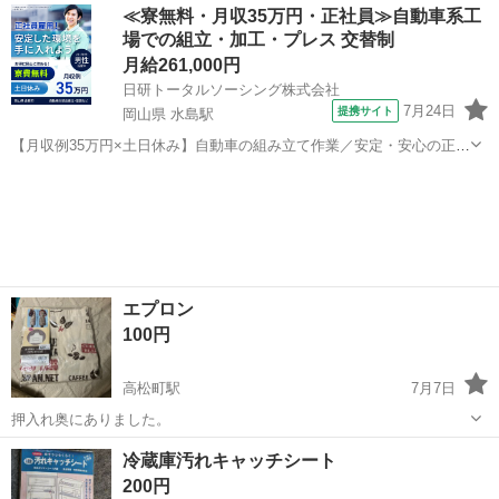
鳥取
米子市
東山公園駅
その他
≪寮無料・月収35万円・正社員≫自動車系工
場での組立・加工・プレス 交替制
月給261,000円
日研トータルソーシング株式会社
7月24日
提携サイト
岡山県 水島駅
【月収例35万円×土日休み】自動車の組み立て作業／安定・安心の正社
員 自動車の組立作業 各生産ラインには最新鋭のロボットが導入されて
岡山
倉敷市
水島駅
その他
います。 専用レールに乗って流れてくる車の骨組みに、社内外の各部
品・ハンドル・足回り・ドア...
エプロン
100円
高松町駅
7月7日
押入れ奥にありました。
鳥取
境港市
高松町駅
その他
エプロン
冷蔵庫汚れキャッチシート
200円