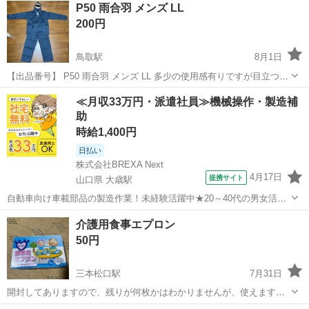
P50 雨合羽 メンズ LL
200円
鳥取駅
8月1日
【出品番号】 P50 雨合羽 メンズ LL 多少の使用感有りですが目立つよ
うな汚れはなく やや薄手のしっかりとした仕上がりのカッパです。 適
鳥取
鳥取市
鳥取駅
その他
雨合羽
≪月収33万円・派遣社員≫機械操作・製造補
用身長170〜175cm 適用胸囲 96〜104cm 適用胴囲86〜96cm ...
助
時給1,400円
日払い
株式会社BREXA Next
4月17日
提携サイト
山口県 大歳駅
自動車向け車載部品の製造作業！未経験活躍中★20～40代の男女活躍
中！友達同士での応募OK！備品付きワンルーム寮費無料！赴任旅費会
山口
山口市
大歳駅
その他
介護用食事エプロン
社負担！生活支援物資事前対応可◎格安食堂利用可！年間休日135日
50円
♪《山口県山口市》 人気の工...
三本松口駅
7月31日
開封してありますので、残りが何枚かはわかりませんが、使えます。
薄いビニール製の使い捨てエプロンです。 できるだけ早くとりにきて