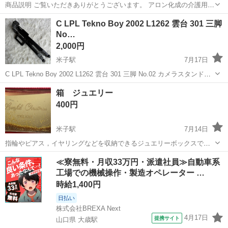
商品説明 ご覧いただきありがとうございます。 ​アロン化成の介護用ポ
ータブルトイレ「安寿 家具調スマートトイレ NEO はねあげ」です。
鳥取
鳥取市
浜村駅
その他
便座
C LPL Tekno Boy 2002 L1262 雲台 301 三脚
木製で家具のようなデザインのため、お部屋の雰囲気を損なわず設置
No…
いただけます。...
2,000円
米子駅
7月17日
C LPL Tekno Boy 2002 L1262 雲台 301 三脚 No.02 カメラスタンド 3
脚です。 脚の長さは調節できます。
鳥取
米子市
米子駅
その他
LPL
箱 ジュエリー
400円
米子駅
7月14日
指輪やピアス，イヤリングなどを収納できるジュエリーボックスです
リボン付きの白い箱に入っています
鳥取
米子市
米子駅
その他
ジュエリーボックス
≪寮無料・月収33万円・派遣社員≫自動車系
工場での機械操作・製造オペレーター …
時給1,400円
日払い
株式会社BREXA Next
4月17日
提携サイト
山口県 大歳駅