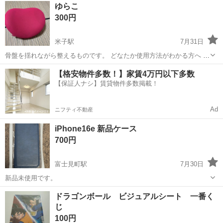
鳥取
米子市
三本松口駅
その他
ゆらこ
くれる方を優先させていただきます。 よろしくおねがいします。
300円
米子駅
7月31日
骨盤を揺れながら整えるものです。 どなたか使用方法がわかる方へ 多
少のお値段交渉相談してください
鳥取
米子市
米子駅
その他
【格安物件多数！】家賃4万円以下多数
【保証人ナシ】賃貸物件多数掲載！
Ad
ニフティ不動産
iPhone16e 新品ケース
700円
富士見町駅
7月30日
新品未使用です。
鳥取
米子市
富士見町駅
その他
ケース
ドラゴンボール ビジュアルシート 一番く
じ
100円