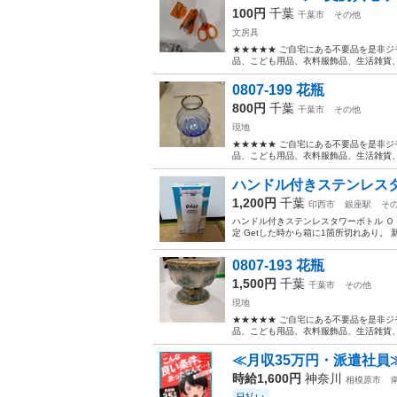
100円
千葉
千葉市
その他
文房具
★★★★★ ご自宅にある不要品を是非ジ
品、こども用品、衣料服飾品、生活雑貨、家
0807-199 花瓶
800円
千葉
千葉市
その他
現地
★★★★★ ご自宅にある不要品を是非ジ
品、こども用品、衣料服飾品、生活雑貨、家
ハンドル付きステンレスタ
1,200円
千葉
印西市
銀座駅
そ
ハンドル付きステンレスタワーボトル Ｏｒｉ
定 Getした時から箱に1箇所切れあり。 
0807-193 花瓶
1,500円
千葉
千葉市
その他
現地
★★★★★ ご自宅にある不要品を是非ジ
品、こども用品、衣料服飾品、生活雑貨、家
≪月収35万円・派遣社員
時給1,600円
神奈川
相模原市
日払い