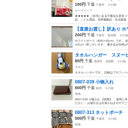
100円
千葉
千葉市
その他
ルーズリーフ
★★★★★ ご自宅にある不要品を是非ジ
品、こども用品、衣料服飾品、生活雑貨、家
【直接お渡し】訳あり ホ
200円
千葉
千葉市
桜木駅
その他
ホワイトボード（約61×45cm）です
がれが一部ございます。 書き込み自体は
タオルハンガー スヌ
80円
千葉
茂原市
茂原駅
その他
タオル
タオルハンガーです。 詳細はプロフィー
0807-039 小物入れ
800円
千葉
柏市
その他
現地
0807-039 小物入れ 【状態】 ・
ださい ・お値引きは出来かねますのでご了
0807-313 ネットポ
500円
千葉
千葉市
その他
現地