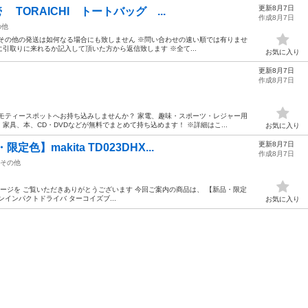
更新8月7日
TORAICHI トートバッグ ...
作成8月7日
の他
その他の発送は如何なる場合にも致しません ※問い合わせの速い順では有りませ
引取りに来れるか記入して頂いた方から返信致します ※全て...
お気に入り
更新8月7日
作成8月7日
モティースポットへお持ち込みしませんか？ 家電、趣味・スポーツ・レジャー用
具、本、CD・DVDなどが無料でまとめて持ち込めます！ ※詳細はこ...
お気に入り
更新8月7日
色】makita TD023DHX...
作成8月7日
その他
のページを ご覧いただきありがとうございます 今回ご案内の商品は、 【新品・限定
電式ペンインパクトドライバ ターコイズブ...
お気に入り