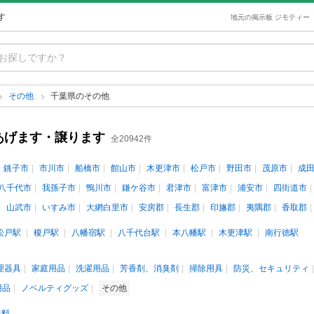
す
地元の掲示板 ジモティー
その他
千葉県のその他
あげます・譲ります
全20942件
銚子市
市川市
船橋市
館山市
木更津市
松戸市
野田市
茂原市
成
八千代市
我孫子市
鴨川市
鎌ケ谷市
君津市
富津市
浦安市
四街道市
山武市
いすみ市
大網白里市
安房郡
長生郡
印旛郡
夷隅郡
香取郡
松戸駅
榎戸駅
八幡宿駅
八千代台駅
本八幡駅
木更津駅
南行徳駅
理器具
家庭用品
洗濯用品
芳香剤、消臭剤
掃除用具
防災、セキュリティ
用品
ノベルティグッズ
その他
無料