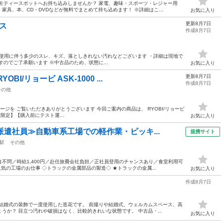
モティースポットへお持ち込みしませんか？ 家電、趣味・スポーツ・レジャー用
具、本、CD・DVDなどが無料でまとめて持ち込めます！ ※詳細はこ...
お気に入り
更新8月7日
キス
作成8月7日
態】 ・使用に伴う多少のスレ、キズ、落としきれない汚れなどございます ・詳細は現地で
のでご了承願います ※中古品のため、状態に...
お気に入り
更新8月7日
I/リョービ ASK-1000 ...
作成8月7日
その他
ページを ご覧いただきありがとうございます 今回ご案内の商品は、 RYOBI/リョービ
取 限定】【購入前にテスト運...
お気に入り
派遣社員≫自動車系工場での軽作業・ピッキ...
提携サイト
駅
その他
不問／時給1,400円／赴任旅費会社負担／正社員登用のチャンスあり／食堂利用可
気の工場のお仕事 ◇トラックの金属部品の製造◇ ★トラックの金属...
お気に入り
作成8月7日
 結婚式の装飾で一度使用した造花です。 前撮りや結婚式、ウェルカムスペース、高
うか？ 目立つ汚れや破損はなく、比較的きれいな状態です。 中古品・...
お気に入り