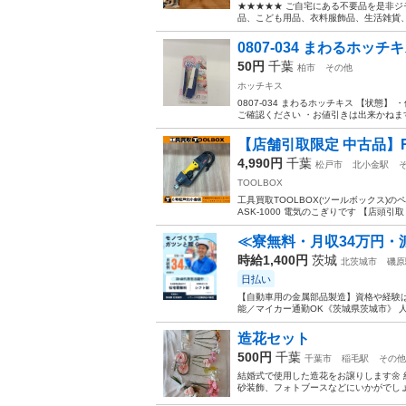
★★★★★ ご自宅にある不要品を是非ジ
品、こども用品、衣料服飾品、生活雑貨、家
0807-034 まわるホッチ
50円
千葉
柏市
その他
ホッチキス
0807-034 まわるホッチキス 【状
ご確認ください ・お値引きは出来かねます
【店舗引取限定 中古品】RYOB
4,990円
千葉
松戸市
北小金駅
TOOLBOX
工具買取TOOLBOX(ツールボックス)の
ASK-1000 電気のこぎりです 【店頭引
≪寮無料・月収34万円・
時給1,400円
茨城
北茨城市
磯原
日払い
【自動車用の金属部品製造】資格や経験は
能／マイカー通勤OK《茨城県茨城市》 人
造花セット
500円
千葉
千葉市
稲毛駅
その他
結婚式で使用した造花をお譲りします🌼
砂装飾、フォトブースなどにいかがでしょ