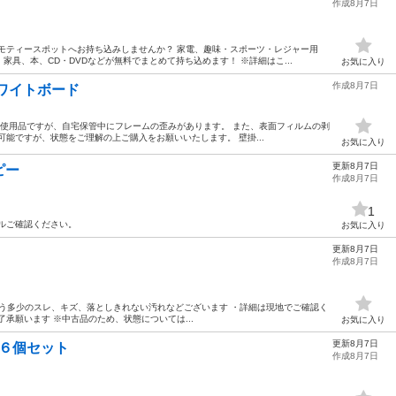
作成8月7日
モティースポットへお持ち込みしませんか？ 家電、趣味・スポーツ・レジャー用
具、本、CD・DVDなどが無料でまとめて持ち込めます！ ※詳細はこ...
お気に入り
作成8月7日
ワイトボード
。 未使用品ですが、自宅保管中にフレームの歪みがあります。 また、表面フィルムの剥
可能ですが、状態をご理解の上ご購入をお願いいたします。 壁掛...
お気に入り
更新8月7日
ーピー
作成8月7日
1
ルご確認ください。
お気に入り
更新8月7日
作成8月7日
使用に伴う多少のスレ、キズ、落としきれない汚れなどございます ・詳細は現地でご確認く
承願います ※中古品のため、状態については...
お気に入り
更新8月7日
ーチ ６個セット
作成8月7日