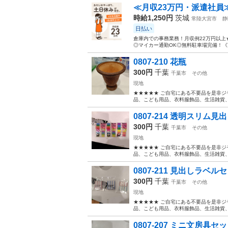
≪月収23万円・派遣社員
時給1,250円
茨城
常陸大宮市
静
日払い
倉庫内での事務業務！月収例22万円以上
◎マイカー通勤OK◎無料駐車場完備！《茨
0807-210 花瓶
300円
千葉
千葉市
その他
現地
★★★★★ ご自宅にある不要品を是非ジ
品、こども用品、衣料服飾品、生活雑貨、家
0807-214 透明スリム見
300円
千葉
千葉市
その他
現地
★★★★★ ご自宅にある不要品を是非ジ
品、こども用品、衣料服飾品、生活雑貨、家
0807-211 見出しラベル
300円
千葉
千葉市
その他
現地
★★★★★ ご自宅にある不要品を是非ジ
品、こども用品、衣料服飾品、生活雑貨、家
0807-207 ミニ文房具セ