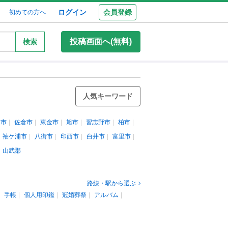
ログイン
会員登録
初めての方へ
投稿画面へ(無料)
検索
人気キーワード
田市
佐倉市
東金市
旭市
習志野市
柏市
袖ケ浦市
八街市
印西市
白井市
富里市
山武郡
路線・駅から選ぶ
手帳
個人用印鑑
冠婚葬祭
アルバム