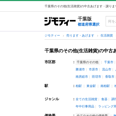
千葉県のその他(生活雑貨)の中古あげます・譲りま
千葉版
都道府県選択
ジモティー
売ります・あげます
生活雑貨
千葉県のその他(生活雑貨)の中古
市区郡
：
千葉県のその他
千葉市
勝浦市
市原市
流山市
南房総市
匝瑳市
香取市
駅
：
柏駅
東金駅
南柏駅
ジャンル
：
全ての生活雑貨
食器
調
年中行事用品
ラッピング
価格帯
：
全てのその他の価格帯