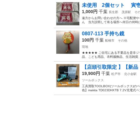
未使用 2個セット 寅壱 
1,000円
千葉
長生郡
茂原駅
そ
遠方からお問い合わせの方へ ※宅配便や
ん 当方説明して有る場所へ何日の何時に
0807-113 手持ち鏡
100円
千葉
船橋市
その他
現地
★★★★★ ご自宅にある不要品を是非ジ
品、こども用品、衣料服飾品、生活雑貨、家
【店頭引取限定 】【新品・限定
19,900円
千葉
松戸市
北小金駅
ツールボックス
工具買取TOOLBOX(ツールボックス)
色】makita TD023DHXTB 7.2V充