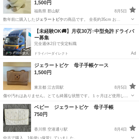
1,500円
福島県 郡山駅
8月5日
数年前に購入した
ジェラートピケ
の商品です。 全長約35cm お…
福島
郡山市
郡山駅
おもちゃ
ティッシュ
【未経験OK🚚】月収30万↑中型免許ドライバ
ー募集
完全週休2日で安定転職
Ad
ドライバーダイレクト
ジェラートピケ 母子手帳ケース
1,500円
東京都 江古田駅
8月5日
傷や汚れはありません。とても綺麗な状態です。１ヶ月ほど使用しま
した。
東京
練馬区
江古田駅
マタニティ用品
母子手帳
ベビー ジェラートピケ 母子手帳
750円
香川県 空港通り駅
8月4日
中古で購入、1年使い保管していました。