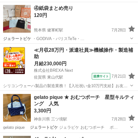
い 使用回数10回くらい 自宅で洗濯したため生地がクタクタになってる
東京
港区
バッグ
ジェラートピケ
④紙袋まとめ売り
のと角変色、色落ち、持ち手は汚れ色落ちあります。 穴は開いてない
120円
ので使用に問題あ...
熊本県 健軍町駅
7月28日
ジェラートピケ
・GODIVA・パリスTeTe・…
熊本
上益城郡
健軍町駅
ラッピング用品
紙袋
≪月収28万円・派遣社員≫機械操作・製造補
助
月給230,000円
株式会社BREXA Next
7月21日
提携サイト
佐賀県 東山代駅
シリコンウェーハ製品の製造業務！【入社祝い金10万円支給】お友達
やカップルとの応募OK◎年間休日129日＆休出なしでプライベート充
佐賀
伊万里市
東山代駅
その他
gelato pique ★ おむつポーチ 星型キルティ
実♪業務はクリーンルームで快適作業◎自社正社員登用制度あり★1食
ング 人気
300円～の格安食堂あり！《佐...
3,300円
神奈川県 三ツ境駅
7月28日
gelato pique
ジェラートピケ
ジェラピケ おむつポーチ ポ…
神奈川
横浜市
三ツ境駅
ベビー用品
おむつ