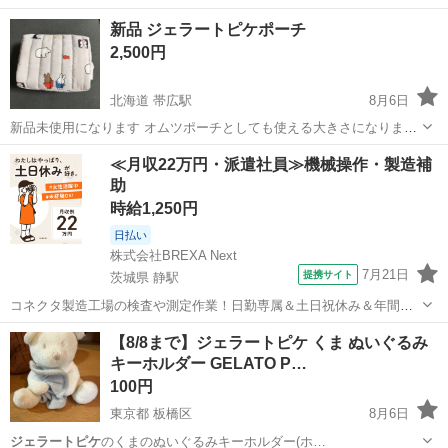
新品 ジェラートピケポーチ
2,500円
北海道 帯広駅
8月6日
新品未使用になります オムツポーチとしても使える大きさになります
使わなかったためお譲り出来ればと思います
北海道
帯広市
帯広駅
その他
≪月収22万円・派遣社員≫機械操作・製造補
助
時給1,250円
日払い
株式会社BREXA Next
7月21日
提携サイト
茨城県 静駅
コネクタ製造工場の検査や測定作業！日勤専属＆土日祝休み＆年間休
日128日★クリーンルーム内作業★マイカー通勤OK＆無料駐車場あり
茨城
常陸大宮市
静駅
その他
【8/8まで】ジェラートピケ くま ぬいぐるみ
★就業先食堂利用可！日払い制度あり！《茨城県常陸大宮市》 人気の
キーホルダー GELATO P…
工場のお仕事 ◇コネクタ製造工...
100円
東京都 板橋区
8月6日
ジェラートピケ
のくまのぬいぐるみキーホルダー(ホ…