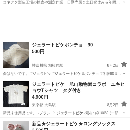
コネクタ製造工場の検査や測定作業！日勤専属＆土日祝休み＆年間休
日128日★クリーンルーム内作業★マイカー通勤OK＆無料駐車場あり
茨城
常陸大宮市
静駅
その他
★就業先食堂利用可！日払い制度あり！《茨城県常陸大宮市》 人気の
工場のお仕事 ◇コネクタ製造工...
ジェラートピケポンチョ 90
500円
神奈川県 相模原駅
8月2日
傷はないです。 #ジェラピケ #
ジェラートピケ
#ポンチョ #冬服80 #冬
服9…
神奈川
相模原市
相模原駅
ベビー用品
ジェラピケ
ジェラートピケ 旭山動物園コラボ ユキヒ
ョウTシャツ タグ付き
4,900円
東京都 大島駅
8月2日
新品未使用品です。 -ブランド:
ジェラートピケ
-素材: 綿100% (一部
に…
東京
江東区
大島駅
シャツ
ジェラートピケ
新品★ジェラートピケ★ロングソックス