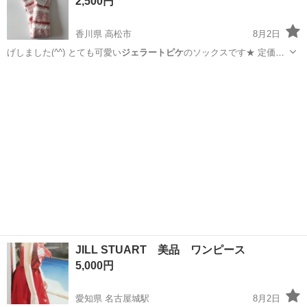
2,500円
香川県 高松市
8月2日
げしました(^^) とても可愛い
ジェラートピケ
のソックスです★ 定価
4000…
香川
高松市
その他
ジェラートピケ
JILL STUART 美品 ワンピース
5,000円
愛知県 名古屋城駅
8月2日