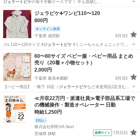
ジェラートピケ
の母子手帳ケースです！ 中も収納し…
滋賀
草津市
草津駅
生活雑貨
ジェラピケ➕ワンピ110〜120
800円
オンライン決済
千葉県 成田駅
8月3日
ズs 110〜120サイズ #
ジェラートピケ
#ミニーちゃんチュニックワン
ピ …
千葉
成田市
成田駅
キッズ用品
ジェラートピケ
60〜80サイズ ベビー服・ベビー用品 まとめ
売り（20着＋小物セット）
2,000円
千葉県 幕張本郷駅
8月3日
【ベビー用品】 ・靴下 10足（
ジェラートピケ
など未使用品2足含む）
・スリーパ…
千葉
千葉市
幕張本郷駅
キッズ用品
≪月収22万円・派遣社員≫電子部品系工場で
の機械操作・製造オペレーター 日勤
時給1,250円
日払い
株式会社BREXA Next
7月21日
提携サイト
茨城県 静駅