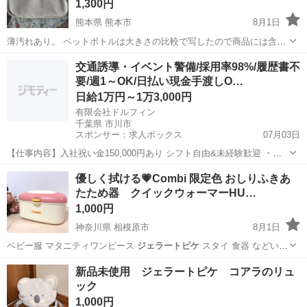
1,300円
熊本県 熊本市
8月1日
薄汚れあり。 ペットボトルは大きさの比較で写したので商品には含ま
れません。
熊本
熊本市
バッグ
交通誘導・イベント警備/採用率98%/履歴書不
要/週1～OK/日払い現金手渡しO…
日給1万円～1万3,000円
有限会社ドルフィン
千葉県 市川市
スポンサー：求人ボックス
07月03日
【仕事内容】入社祝い金150,000円あり シフト自由&未経験歓迎
・直
行直帰OK ・一部車・自転車・バイク通勤OK ・週1～OK ・日払い・
アルバイト・パート
優しく拭ける💗Combi 限定色 おしりふきあ
週払いOK、現金手渡しも可能です! <仕事内容> 建築・土木工事現場
たため器 クイックウォーマーHU…
で...
1,000円
神奈川県 相模原市
8月1日
ベビー服 マタニティワンピース
ジェラートピケ
スタイ 食器 などいろ
いろ出品予…
神奈川
相模原市
子供用品
おむつ
新品未使用 ジェラートピケ コアラのリュ
ック
1,000円