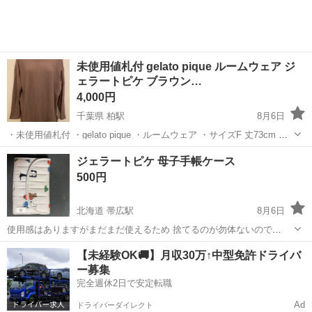
未使用値札付 gelato pique ルームウェア ジ
ェラートピケ ブラウン…
4,000円
千葉県 柏駅
8月6日
・未使用値札付 ・gelato pique ・ルームウェア ・サイズF 丈73cm 肩
幅55cm 身幅58cm ・購入価格5280円 ・定型文には返信しません ・お
千葉
柏市
柏駅
その他
ジェラートピケ
ジェラートピケ 母子手帳ケース
取引希望の方はご都合の良い日時をいくつか記載してご連絡く...
500円
北海道 帯広駅
8月6日
使用感はありますがまだまだ使えるため 捨てるのが勿体ないので
USED品として理解ある方に使って頂けると嬉しいです
北海道
帯広市
帯広駅
マタニティ用品
【未経験OK🚚】月収30万↑中型免許ドライバ
ー募集
完全週休2日で安定転職
Ad
ドライバーダイレクト