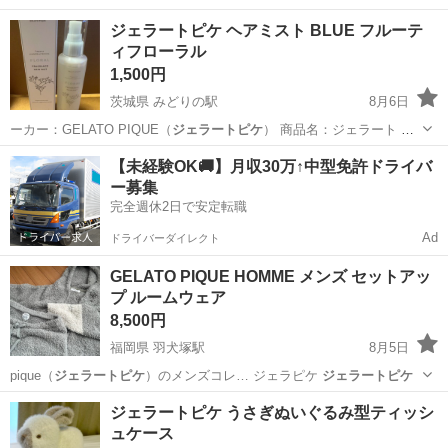
東京
板橋区
おもちゃ
ジェラートピケ ヘアミスト BLUE フルーテ
ィフローラル
1,500円
茨城県 みどりの駅
8月6日
ーカー：GELATO PIQUE（
ジェラートピケ
） 商品名：ジェラート ピ
ケ ヘア…
茨城
つくば市
みどりの駅
ヘアケア
ジェラートピケ
【未経験OK🚚】月収30万↑中型免許ドライバ
ー募集
完全週休2日で安定転職
Ad
ドライバーダイレクト
GELATO PIQUE HOMME メンズ セットアッ
プ ルームウェア
8,500円
福岡県 羽犬塚駅
8月5日
pique（
ジェラートピケ
）のメンズコレ… ジェラピケ
ジェラートピケ
福岡
筑後市
羽犬塚駅
その他
セットアップ
ジェラートピケ うさぎぬいぐるみ型ティッシ
ュケース