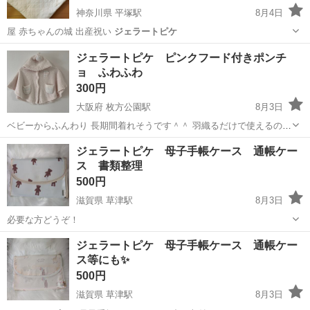
神奈川県 平塚駅
8月4日
屋 赤ちゃんの城 出産祝い
ジェラートピケ
神奈川
平塚市
平塚駅
ベビー用品
ひよこ
ジェラートピケ ピンクフード付きポンチ
ョ ふわふわ
300円
大阪府 枚方公園駅
8月3日
ベビーからふんわり 長期間着れそうです＾＾ 羽織るだけで使えるので
⚪︎ベビーカー ⚪︎車移動 ⚪︎ちょっとしたお出かけにとても便利です。 使
大阪
枚方市
枚方公園駅
ベビー用品
ジェラートピケ 母子手帳ケース 通帳ケー
用感はありますが、 目立つ汚れや破れはありません。 自宅保管・中古
ス 書類整理
品に ご理解...
500円
滋賀県 草津駅
8月3日
必要な方どうぞ！
滋賀
草津市
草津駅
バッグ
母子手帳
ジェラートピケ 母子手帳ケース 通帳ケー
ス等にも✨
500円
滋賀県 草津駅
8月3日