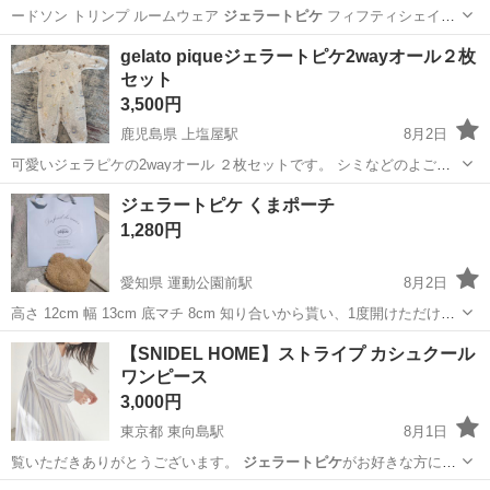
ードソン トリンプ ルームウェア
ジェラートピケ
フィフティシェイズ
ピーチジョ…
愛知
名古屋市
名古屋城駅
ワンピース
herlipto
gelato piqueジェラートピケ2wayオール２枚
セット
3,500円
鹿児島県 上塩屋駅
8月2日
可愛いジェラピケの2wayオール ２枚セットです。 シミなどのよごれ
はありません。 半年ほど着用しておりました。 まだまだお使いできる
鹿児島
鹿児島市
上塩屋駅
家庭用品
ジェラートピケ くまポーチ
とおもいますのでぜひ
1,280円
愛知県 運動公園前駅
8月2日
高さ 12cm 幅 13cm 底マチ 8cm 知り合いから貰い、1度開けただけの
ものになります。 ショッピングバックもお付けします。 その他なにか
愛知
豊橋市
運動公園前駅
その他
【SNIDEL HOME】ストライプ カシュクール
質問がありましたらお答えします。
ワンピース
3,000円
東京都 東向島駅
8月1日
覧いただきありがとうございます。
ジェラートピケ
がお好きな方にも
♡