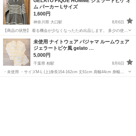
GELATO PIQUE HOMME ジェラートピケ オ
ム パーカー Lサイズ
1,600円
神奈川県 大口駅
8月6日
【商品の状態】 着る機会が少なくなったため出品します。 多少の使用
感や生地のゴワつきはありますが、まだ十分着用いただける状態で
神奈川
横浜市
大口駅
カーディガン
未使用 ナイトウェア パジャマ ルームウェア
す。 目立つ汚れや大きな破れはありません。 【商品詳細】 ・ブラン
ジェラートピケ風 gelato …
ド：GELATO PIQUE...
5,000円
千葉県 柏駅
8月6日
・未使用 ・サイズM-L (上)身長154-162cm 丈61cm 肩幅44cm 身幅
48cm (下) ウエスト64-77cm 丈38.5cm ・定型文には返信しません ・
千葉
柏市
柏駅
その他
dyson
お取引希望の方はご都合の良い日時をいくつか記載...