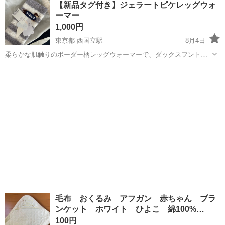
【新品タグ付き】ジェラートピケレッグウォ
★就業先食堂利用可！日払い制度あり！《茨城県常陸大宮市》 人気の
ーマー
工場のお仕事 ◇コネクタ製造工...
1,000円
東京都 西国立駅
8月4日
柔らかな肌触りのボーダー柄レッグウォーマーで、ダックスフントの
刺繍ワッペンが特徴的です。 - ブランド: gelato pique - カラー: グレー
東京
立川市
西国立駅
その他
×ホワイト - デザイン: ボーダー柄、ダックスフント刺繍ワッペン -...
毛布 おくるみ アフガン 赤ちゃん ブラ
ンケット ホワイト ひよこ 綿100%…
100円