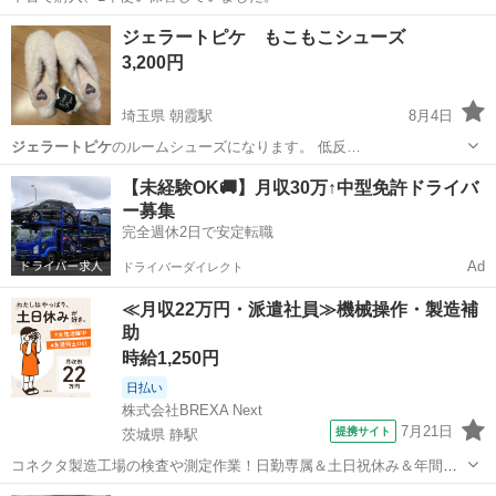
香川
高松市
空港通り駅
産後用品
母子手帳
ジェラートピケ もこもこシューズ
3,200円
埼玉県 朝霞駅
8月4日
ジェラートピケ
のルームシューズになります。 低反…
埼玉
朝霞市
朝霞駅
靴
ジェラートピケ
【未経験OK🚚】月収30万↑中型免許ドライバ
ー募集
完全週休2日で安定転職
Ad
ドライバーダイレクト
≪月収22万円・派遣社員≫機械操作・製造補
助
時給1,250円
日払い
株式会社BREXA Next
7月21日
提携サイト
茨城県 静駅
コネクタ製造工場の検査や測定作業！日勤専属＆土日祝休み＆年間休
日128日★クリーンルーム内作業★マイカー通勤OK＆無料駐車場あり
茨城
常陸大宮市
静駅
その他