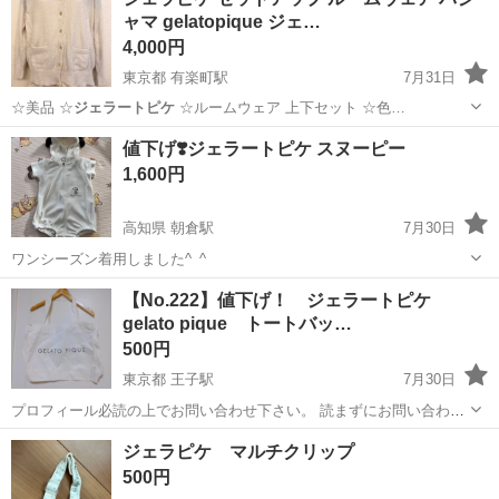
実♪業務はクリーンルームで快適作業◎自社正社員登用制度あり★1食
ャマ gelatopique ジェ…
300円～の格安食堂あり！《佐...
4,000円
東京都 有楽町駅
7月31日
☆美品 ☆
ジェラートピケ
☆ルームウェア 上下セット ☆色…
東京
千代田区
有楽町駅
その他
紙袋
値下げ❣️ジェラートピケ スヌーピー
1,600円
高知県 朝倉駅
7月30日
ワンシーズン着用しました^_^
高知
高知市
朝倉駅
ベビー用品
ジェラートピケ
【No.222】値下げ！ ジェラートピケ
gelato pique トートバッ…
500円
東京都 王子駅
7月30日
プロフィール必読の上でお問い合わせ下さい。 読まずにお問い合わせ
いただいた場合は即ブロックします。 サイズ：横 約46cm、マチ
東京
北区
王子駅
靴/バッグ
ジェラートピケ
ジェラピケ マルチクリップ
約14cm、高さ 約35cm 未使用品です。 喫煙者・ペットはおりませ
500円
ん。...