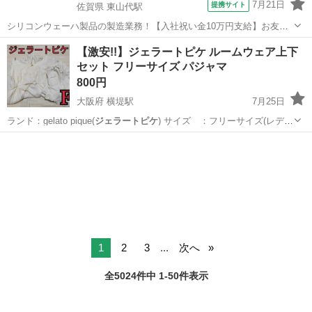
7月21日
提携サイト
佐賀県 東山代駅
シリコンウェーハ製品の製造業務！【入社祝い金10万円支給】お友達
やカップルとの応募OK◎年間休日129日＆休出なしでプライベート充
佐賀
伊万里市
東山代駅
その他
【激安!!】ジェラートピケ ルームウェア上下
実♪業務はクリーンルームで快適作業◎自社正社員登用制度あり★1食
セット フリーサイズ パジャマ
300円～の格安食堂あり！《佐...
800円
大阪府 横堤駅
7月25日
ランド：gelato pique(
ジェラートピケ
) サイズ ：フリーサイズ(レデ
ィ…
大阪
大阪市
横堤駅
その他
1
2
3
...
次へ
全5024件中 1-50件表示