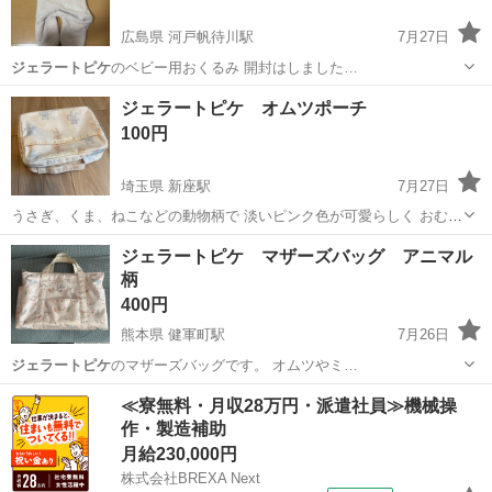
広島県 河戸帆待川駅
7月27日
ジェラートピケ
のベビー用おくるみ 開封はしました…
広島
広島市
河戸帆待川駅
ベビー用品
ジェラートピケ オムツポーチ
100円
埼玉県 新座駅
7月27日
うさぎ、くま、ねこなどの動物柄で 淡いピンク色が可愛らしく おむつ
替えが少し気分上がりました(*^^*) ファスナーのタブが変色していたた
埼玉
新座市
新座駅
ベビー用品
ジェラートピケ マザーズバッグ アニマル
め 切り取っております。 お好きなキーホルダーなどを付けて 使って
柄
いただければと思い...
400円
熊本県 健軍町駅
7月26日
ジェラートピケ
のマザーズバッグです。 オムツやミ…
熊本
上益城郡
健軍町駅
その他
≪寮無料・月収28万円・派遣社員≫機械操
作・製造補助
月給230,000円
株式会社BREXA Next