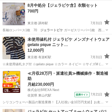
8月中処分【ジェラピケ含】衣類セット
700円
東京都 調布駅
7月31日
長袖ロンパース1枚 70
ジェラートピケ
ガーゼスリーパー1枚 西
松…
東京
調布市
調布駅
ベビー用品
衣類
未使用値札付 ジェラピケ メンズナイトウェア
gelato pique ニット…
12,000円
東京都 有楽町駅
7月31日
☆未使用値札タグ付 ☆gelato pique ☆カラー ネイビー ☆サイズM (上)
丈68.5cm 肩幅49.5cm 身幅60cm (下) ウエスト75cm 丈55cm ＊プロフ
東京
千代田区
有楽町駅
その他
ジェラピケ
≪月収28万円・派遣社員≫機械操作・製造補
ィールをお読みください。 ＊希望の取引...
助
月給230,000円
株式会社BREXA Next
7月21日
提携サイト
佐賀県 東山代駅
シリコンウェーハ製品の製造業務！【入社祝い金10万円支給】お友達
やカップルとの応募OK◎年間休日129日＆休出なしでプライベート充
佐賀
伊万里市
東山代駅
その他
ジェラピケ セットアップ ルームウェア パジ