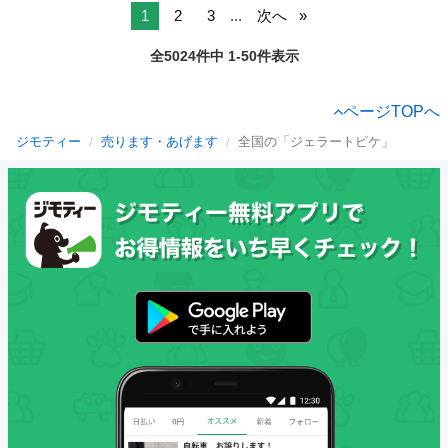
1
2
3
...
次へ
全5024件中 1-50件表示
ページTOPへ
ジモティー
売ります・あげます
全国の「ジェラートピケ」