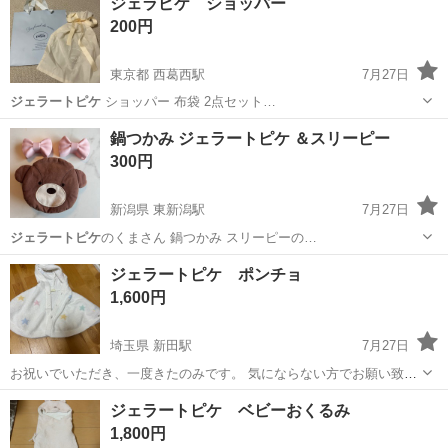
ジェラピケ ショッパー
200円
東京都 西葛西駅
7月27日
ジェラートピケ
ショッパー 布袋 2点セット…
東京
江戸川区
西葛西駅
その他
ピケ
鍋つかみ ジェラートピケ ＆スリーピー
300円
新潟県 東新潟駅
7月27日
ジェラートピケ
のくまさん 鍋つかみ スリーピーの…
新潟
新潟市
東新潟駅
調理器具
ジェラートピケ ポンチョ
1,600円
埼玉県 新田駅
7月27日
お祝いでいただき、一度きたのみです。 気にならない方でお願い致し
ます
埼玉
草加市
新田駅
ベビー用品
ジェラートピケ
ジェラートピケ ベビーおくるみ
1,800円