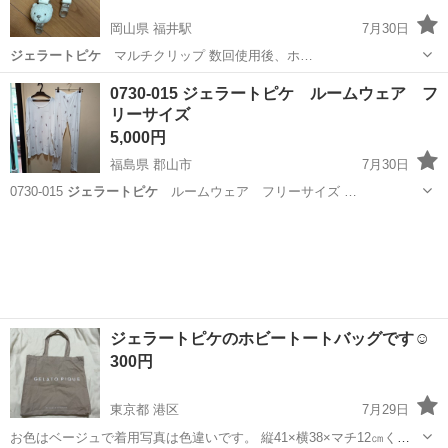
岡山県 福井駅
7月30日
ジェラートピケ
マルチクリップ 数回使用後、ホ…
岡山
倉敷市
福井駅
ベビー用品
ジェラピケ
0730-015 ジェラートピケ ルームウェア フ
リーサイズ
5,000円
福島県 郡山市
7月30日
0730-015
ジェラートピケ
ルームウェア フリーサイズ …
福島
郡山市
その他
ジェラートピケ
ジェラートピケのホビートートバッグです☺️
300円
東京都 港区
7月29日
お色はベージュで着用写真は色違いです。 縦41×横38×マチ12㎝くら