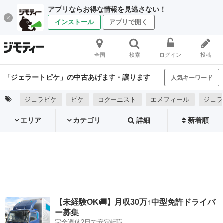
アプリならお得な情報を見逃さない！
インストール
アプリで開く
全国
検索
ログイン
投稿
「ジェラートピケ」の中古あげます・譲ります
人気キーワード
ジェラピケ
ピケ
コクーニスト
エメフィール
ジェラ
エリア
カテゴリ
詳細
新着順
【未経験OK🚚】月収30万↑中型免許ドライバ
ー募集
完全週休2日で安定転職