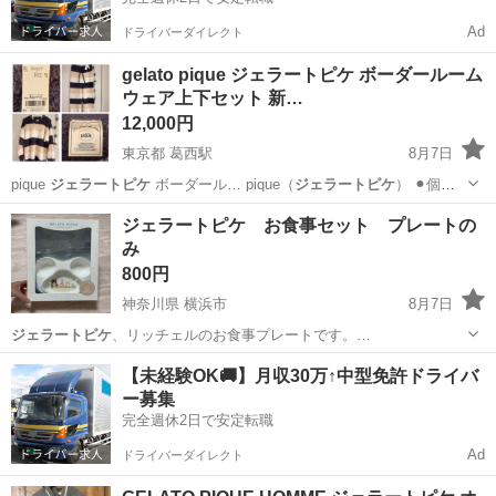
Ad
ドライバーダイレクト
gelato pique ジェラートピケ ボーダールーム
ウェア上下セット 新…
12,000円
東京都 葛西駅
8月7日
pique
ジェラートピケ
ボーダール… pique（
ジェラートピケ
） ⚫︎個
数…
東京
江戸川区
葛西駅
その他
ジェラートピケ
ジェラートピケ お食事セット プレートの
み
800円
神奈川県 横浜市
8月7日
ジェラートピケ
、リッチェルのお食事プレートです。…
神奈川
横浜市
ベビー用品
【未経験OK🚚】月収30万↑中型免許ドライバ
ー募集
完全週休2日で安定転職
Ad
ドライバーダイレクト