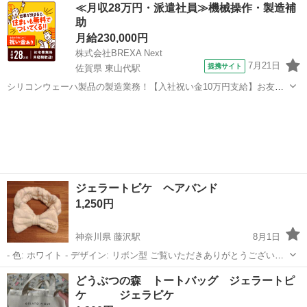
東京
墨田区
東向島駅
ワンピース
ジェラートピケ
≪月収28万円・派遣社員≫機械操作・製造補
助
月給230,000円
株式会社BREXA Next
7月21日
提携サイト
佐賀県 東山代駅
シリコンウェーハ製品の製造業務！【入社祝い金10万円支給】お友達
やカップルとの応募OK◎年間休日129日＆休出なしでプライベート充
佐賀
伊万里市
東山代駅
その他
実♪業務はクリーンルームで快適作業◎自社正社員登用制度あり★1食
300円～の格安食堂あり！《佐...
ジェラートピケ ヘアバンド
1,250円
神奈川県 藤沢駅
8月1日
- 色: ホワイト - デザイン: リボン型 ご覧いただきありがとうございま
す。
神奈川
藤沢市
藤沢駅
小物
ジェラートピケ
どうぶつの森 トートバッグ ジェラートピ
ケ ジェラピケ