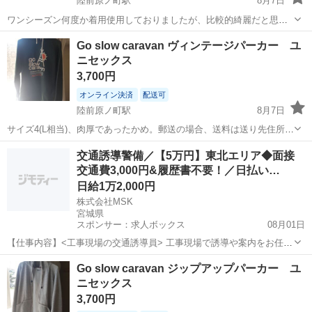
陸前原ノ町駅
8月7日
ワンシーズン何度か着用使用しておりましたが、比較的綺麗だと思い
ます。迅速な対応を心がけます。よろしくお願いいたします。送料は
宮城
仙台市
陸前原ノ町駅
コート
Go slow caravan ヴィンテージパーカー ユ
地域により変わりますので目安です。手渡しも可能です。細部相談さ
ニセックス
ゴースローキャラバン
せてください。
3,700円
オンライン決済
配送可
陸前原ノ町駅
8月7日
サイズ4(L相当)、肉厚であったかめ。郵送の場合、送料は送り先住所に
応じて相談させてください。
宮城
仙台市
陸前原ノ町駅
パーカー
ヴィンテージ
交通誘導警備／【5万円】東北エリア◆面接
交通費3,000円&履歴書不要！／日払い…
日給1万2,000円
株式会社MSK
宮城県
スポンサー：求人ボックス
08月01日
【仕事内容】<工事現場の交通誘導員> 工事現場で誘導や案内をお任せ
します! 〈具体的な仕事内容〉 ・出入車両や周囲を利用する歩行者の
アルバイト・パート
Go slow caravan ジップアップパーカー ユ
誘導 事故やトラブルを未然に防ぎ、歩行者と車両の安全を守ります!
ニセックス
暑さ対策もバッチリ! 暑い夏でも...
3,700円