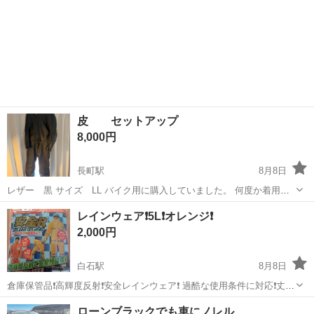
皮 セットアップ
8,000円
長町駅
8月8日
レザー 黒 サイズ LL バイク用に購入していました。 何度か着用し
ましたが、バイクの趣向が変わり出品 欲しい方ご連絡ください。
宮城
仙台市
長町駅
その他
セットアップ
レインウェア❗5L❗オレンジ❗
2,000円
白石駅
8月8日
倉庫保管品❗高輝度反射❗安全レインウェア❗ 過酷な使用条件に対応❗丈夫
❗未使用品❗ 必要な方に‼️
宮城
白石市
白石駅
その他
ローンブラックでも車にノレル