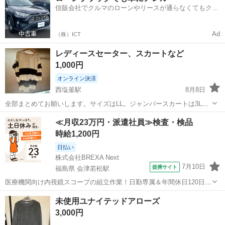
信販会社でクルマのローンやリースが通らなくてもクル
マをご利用いただけるサービスがあります！
Ad
（株）ICT
レディースセーター、スカートなど
1,000円
オンライン決済
西塩釜駅
8月8日
全部まとめてお願いします。サイズはLL。ジャンバースカートは3Lで
す。
宮城
塩竈市
西塩釜駅
その他
≪月収23万円・派遣社員≫検査・検品
時給1,200円
日払い
株式会社BREXA Next
7月10日
提携サイト
福島県 会津若松駅
医療機関向け内視鏡スコープの組立作業！日勤専属＆年間休日120日
★◎20代～40代の男女活躍中！送迎あり！マイカー通勤OK◎無料駐車
福島
会津若松市
会津若松駅
その他
未使用ユナイテッドアローズ
場あり★日払いあり◎空調完備で快適作業！《福島県会津若松市》 人
3,000円
気の工場のお仕事 ◇医療機...