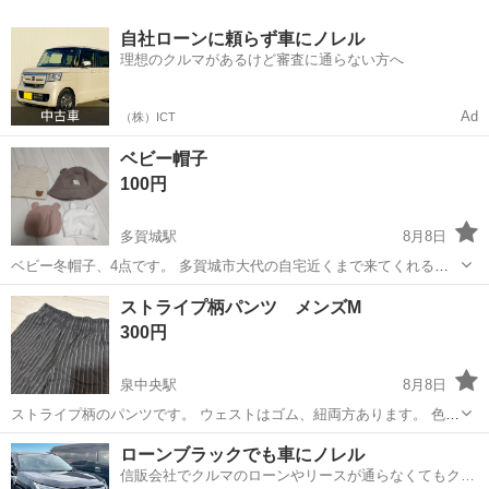
自社ローンに頼らず車にノレル
理想のクルマがあるけど審査に通らない方へ
Ad
（株）ICT
ベビー帽子
100円
多賀城駅
8月8日
ベビー冬帽子、4点です。 多賀城市大代の自宅近くまで来てくれるか
た限定でお願いします。
宮城
多賀城市
多賀城駅
小物
ベビー
ストライプ柄パンツ メンズM
300円
泉中央駅
8月8日
ストライプ柄のパンツです。 ウェストはゴム、紐両方あります。 色
グレー サイズ M 綿100% ブランド GU クリーニング済みです。 近
宮城
仙台市
泉中央駅
ボトムス
近所
ローンブラックでも車にノレル
所の公園駐車場でお渡しいたします。
信販会社でクルマのローンやリースが通らなくてもクル