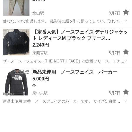
北山駅
8月7日
使わないので出品します。 撮影時に紐を引っ張ってしまい、取れそう
になってしまいました。（写真4枚目をご確認下さい） 自宅保管品で
宮城
仙台市
北山駅
パンツ
【定番人気】ノースフェイス デナリジャケッ
すので神経質な方はご遠慮ください。 お問い合わせが重なった場合、
ト レディースM ブラック フリース…
複数のお取引をしていただけ...
2,240円
東照宮駅
8月7日
ザ・ノース・フェイス（THE NORTH FACE）の定番フリース、デナリ
ジャケットです。 断捨離のため出品いたします。 【商品詳細】 ・サ
宮城
仙台市
東照宮駅
服/ファッション
新品未使用 ノースフェイス パーカー
イズ：レディース M (WOMENS M) ・カラー：ブラック（黒） ・素
5,000円
材：ポリ...
泉中央駅
8月7日
新品未使用 定番 ノースフェイスのパーカーです。 サイズS:身幅
53cm/肩幅 47cm/着丈 65cm/袖丈 68cm ※若干の誤差はご容赦くださ
宮城
仙台市
泉中央駅
パーカー
ノースフェイス
い。 女性やおこさまにも。