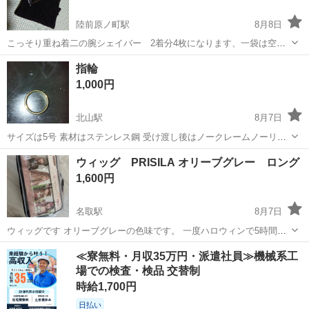
陸前原ノ町駅
8月8日
こっそり重ね着二の腕シェイバー 2着分4枚になります、一袋は空け
てしまいましたが新品です、夏に二の腕が気になる方お勧めかと、サ
宮城
仙台市
陸前原ノ町駅
その他
指輪
イズは二の腕まわり20cm〜30cmサイズ的にはMサイズ位かと結構締
1,000円
まります！
北山駅
8月7日
サイズは5号 素材はステンレス鋼 受け渡し後はノークレームノーリタ
ーンでお願い致します。
宮城
仙台市
北山駅
アクセサリー
ウィッグ PRISILA オリーブグレー ロング
1,600円
名取駅
8月7日
ウィッグです オリーブグレーの色味です。 一度ハロウィンで5時間ほ
ど使用しました。 カット等はしておりません。 素人保管ですので理解
宮城
名取市
名取駅
その他
オリーブ
≪寮無料・月収35万円・派遣社員≫機械系工
ある方よろしくお願い申し上げます。
場での検査・検品 交替制
時給1,700円
日払い