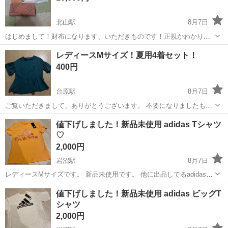
北山駅
8月7日
はじめまして！財布になります、いただきものです！正規かわかりま
せん！ ノークレームノーリターンでお願いします！多少値下げ可能で
宮城
仙台市
北山駅
小物
レディースMサイズ！夏用4着セット！
す！明日18時まで
400円
台原駅
8月7日
ご覧いただきまして、ありがとうございます。 不要になりましたもの
になります。 1枚目は一度も着用していないため状態は綺麗です。 他
宮城
仙台市
台原駅
Tシャツ
衣服
値下げしました！新品未使用 adidas Tシャツ
の衣服は、使用感はありますので、ご理解頂けましたらよろしくお願
♡
いいたします。 ホームクリー...
2,000円
岩沼駅
8月7日
レディースMサイズです。 新品未使用です。 他に出品してるadidasを
複数購入の方のみ、お値下げさせていただきます。
宮城
岩沼市
岩沼駅
服/ファッション
adidas
値下げしました！新品未使用 adidas ビッグT
シャツ
2,000円