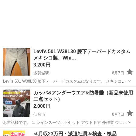
Levi’s 501 W38L30 膝下テーパードカスタム
メキシコ製、Whi…
3,200円
多賀城駅
8月7日
Levi’s 501 W38L30 膝下テーパードカスタムになります。 メキシコ
製、White Oak Cone Denim、ボタン裏4093 カラーは珍しいミントグ
宮城
多賀城市
多賀城駅
パンツ
カッパ&アンダーウエア&防暑垂（新品未使用
リーンです。 膝下から裾にかけて細くなるようにカスタムさ...
三点セット）
2,000円
仙台市
8月7日
お世話様です。 1. レインスーツ上下セット アウトドア 外作業 ウェア
雨カッパ [キタ] レインウェアー NO,1700 LL 参考価格 4,400円 ア
宮城
仙台市
その他
≪月収23万円・派遣社員≫検査・検品
マゾン 3,390円税込 楽天 2,...