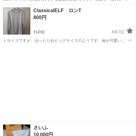
品未使用です studio desimo 定価11000円です 引き渡し場所ご相談承
宮城
名取市
名取駅
小物
新品
ClassicalELF ロンT
ります
800円
利府駅
8月7日
Ｌサイズですが、ゆったりめビッグサイズのようです。袖が可愛いで
す。試しに着たくらいです。
宮城
宮城郡
利府駅
Tシャツ
さいふ
10,000円