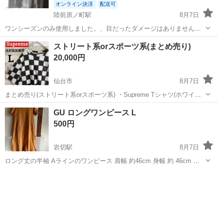
オンライン決済
配送可
陸前原ノ町駅
8月7日
ワンシーズンのみ使用しました。、目だったダメージはありません。
サイズ4(L相当)です。郵送の場合は送料別で送り先住所に応じて相談さ
宮城
仙台市
陸前原ノ町駅
パーカー
ありません
ストリート系orスポーツ系(まとめ売り)
せてください。
20,000円
仙台市
8月7日
まとめ売り(ストリート系orスポーツ系) ・Supreme Tシャツ(ホワイト
orブラック) ・NIKE Tシャツ(黒) ・NIKE Tシャツ(紺) ・チャンピオンT
宮城
仙台市
その他
GU ロングワンピース L
シャツ(黒) ・STUSSY T...
500円
岩切駅
8月7日
ロング丈の半袖 Aラインのワンピース 肩幅 約46cm 身幅 約 46cm 袖
丈 約 16cm 着丈 約 116.5cm 中古品､usedです 気にならない方､宜しく
宮城
多賀城市
岩切駅
ワンピース
お願いします 引越しの為断捨離中 8月中旬処分予定です