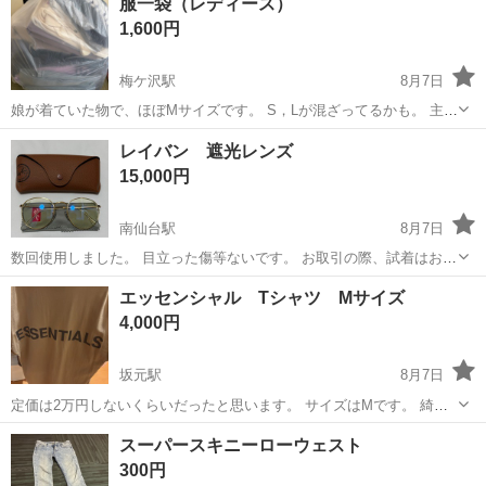
服一袋（レディース）
1,600円
梅ケ沢駅
8月7日
娘が着ていた物で、ほぼMサイズです。 S，Lが混ざってるかも。 主に
夏服です。 写真載せれませんでしたが、冬服2着と足のサイズ、23セ
宮城
栗原市
梅ケ沢駅
服/ファッション
レイバン 遮光レンズ
ンチでピッタリくらいのサンダル2足とパンプス？1足も付けます。 中
15,000円
古なので理解ある方、築館...
南仙台駅
8月7日
数回使用しました。 目立った傷等ないです。 お取引の際、試着はお断
りさせていただいております。
宮城
名取市
南仙台駅
小物
エッセンシャル Tシャツ Mサイズ
4,000円
坂元駅
8月7日
定価は2万円しないくらいだったと思います。 サイズはMです。 綺麗
です。 1枚目はバックプリント 2枚目はフロントプリントで左下に小さ
宮城
亘理郡
坂元駅
Tシャツ
スーパースキニーローウェスト
くエッセンシャルの文字が入っています。 他のサイトにも出品してい
300円
るため、売るてしまう可能性...