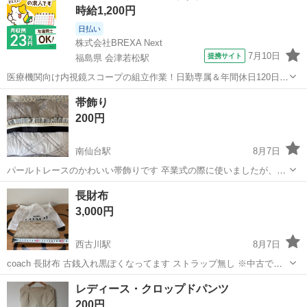
時給1,200円
日払い
株式会社BREXA Next
7月10日
提携サイト
福島県 会津若松駅
医療機関向け内視鏡スコープの組立作業！日勤専属＆年間休日120日
★◎20代～40代の男女活躍中！送迎あり！マイカー通勤OK◎無料駐車
福島
会津若松市
会津若松駅
その他
帯飾り
場あり★日払いあり◎空調完備で快適作業！《福島県会津若松市》 人
200円
気の工場のお仕事 ◇医療機...
南仙台駅
8月7日
パールトレースのかわいい帯飾りです 卒業式の際に使いましたが、も
う使わないので譲ります 夏祭りで少しアレンジするのにぴったりです
宮城
仙台市
南仙台駅
着物
卒業式
長財布
♡
3,000円
西古川駅
8月7日
coach 長財布 古銭入れ黒ぽくなってます ストラップ無し ※中古です
ので新品未使用みたいな物・美品をお探しの場合はご遠慮ください。
宮城
大崎市
西古川駅
小物
レディース・クロップドパンツ
※文章をきちんと読みご納得頂いてからお問い合わせください。取引
200円
後はノークレーム・返品...