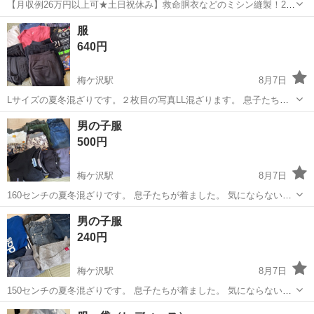
【月収例26万円以上可★土日祝休み】救命胴衣などのミシン縫製！20
代～50代の男女大活躍中★日払い制度あり！マイカー通勤OK＆無料駐
福島
田村市
その他
服
車場完備！食堂利用可★交通費支給◎《福島県田村市》 人気の工場の
640円
お仕事 ◇救命胴衣などのミ...
梅ケ沢駅
8月7日
Lサイズの夏冬混ざりです。２枚目の写真LL混ざります。 息子たちが
着ました。気にならない方、築館まで来れる方よろしくお願いいたし
宮城
栗原市
梅ケ沢駅
服/ファッション
男の子服
ます！
500円
梅ケ沢駅
8月7日
160センチの夏冬混ざりです。 息子たちが着ました。 気にならない
方、築館まで来れる方、よろしくお願いいたします。
宮城
栗原市
梅ケ沢駅
服/ファッション
男の子
男の子服
240円
梅ケ沢駅
8月7日
150センチの夏冬混ざりです。 息子たちが着ました。 気にならない
方、築館まで来れる方よろしくお願いいたします。
宮城
栗原市
梅ケ沢駅
服/ファッション