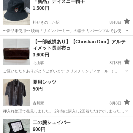
『新品』ディズニー帽子
1,500円
杜せきのした駅
8月8日
〜新品未使用〜 映画『リメンバーミー』の帽子 リバーシブルでお使い
頂けます 定価:4000円相当 ※他のサイトにも掲載してるので決まり次
宮城
名取市
杜せきのした駅
小物
リメンバーミー
【一部破損あり】【Christian Dior】アルテ
第終了
ィメット長財布👛
3,600円
北山駅
8月8日
ご覧いただきありがとうございます クリスチャンディオール （
Christian Dior ）アルティメット長財布👛 ボタン破損あり⚠️形崩れあ
宮城
仙台市
北山駅
小物
夏用シャツ
り⚠️ ⭕️サイズ 約縦10×横19×幅3cm ⭕️素材 パテント（エナメ...
50円
古川駅
8月8日
押入れ整理で発見しました。 2年前に購入し2回着ただけでしまったも
のです。 クリーニング済みで、シミや破れなど有りません。 （サイ
宮城
大崎市
古川駅
シャツ
押入れ
二の腕シェイバー
ズ） Ｌ （デザイン） 写真を参照下さい ご興味ある方はぜひご連
600円
絡下さい。 宜しくお願い...