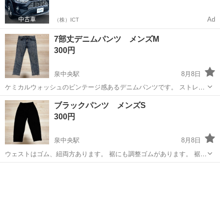
マをご利用いただけるサービスがあります！
Ad
（株）ICT
7部丈デニムパンツ メンズM
300円
泉中央駅
8月8日
ケミカルウォッシュのビンテージ感あるデニムパンツです。 ストレッ
チ素材で履きやすく、7部丈なので夏にぴったりです。 サイズ M 綿
宮城
仙台市
泉中央駅
ジーンズ/デニム
ブラックパンツ メンズS
99%、ポリウレタン1% ブランド GU クリーニング済みです。 近所
ケミカルウォッシュ
300円
の公園駐車場でお渡し...
泉中央駅
8月8日
ウェストはゴム、紐両方あります。 裾にも調整ゴムがあります。 裾が
裂けてしまい、写真のとおり縫っています。(黒なので目立ちにくいで
宮城
仙台市
泉中央駅
ボトムス
ゴム
す) 色 ブラック サイズ S 綿33%、ポリエステル67% ブランド GU
クリーニング...