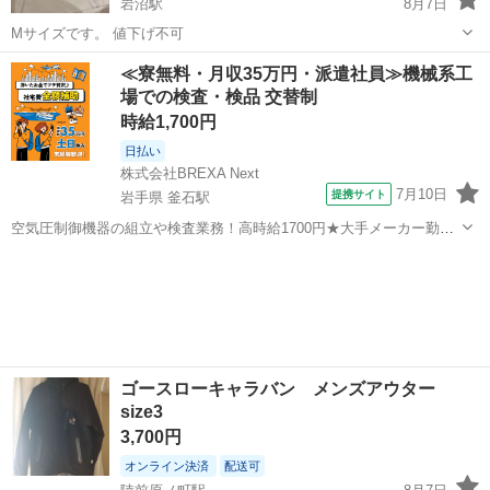
岩沼駅
8月7日
Mサイズです。 値下げ不可
宮城
岩沼市
岩沼駅
服/ファッション
adidas
≪寮無料・月収35万円・派遣社員≫機械系工
場での検査・検品 交替制
時給1,700円
日払い
株式会社BREXA Next
7月10日
提携サイト
岩手県 釜石駅
空気圧制御機器の組立や検査業務！高時給1700円★大手メーカー勤
務！嬉しい寮費無料！ワンルーム寮完備★マイカー通勤OK＆工場敷地
岩手
釜石市
釜石駅
その他
内に無料駐車場あり★！《岩手県釜石市》 人気の工場のお仕事 ◇空気
圧制御機器（シリンダ、バルブ...
ゴースローキャラバン メンズアウター
size3
3,700円
オンライン決済
配送可