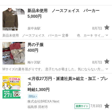
新品未使用 ノースフェイス パーカー
5,000円
泉中央駅
8月7日
新品未使用 ノースフェイス パーカー 定番 色 カーキ サイズ
ＳかМお好きな方で。 S:身幅 53cm/肩幅 47cm/着丈 65cm/袖丈 68cm
宮城
仙台市
泉中央駅
パーカー
ノースフェイス
男の子服
M:身幅 55cm/肩幅 49cm/着丈 67cm/袖...
400円
梅ケ沢駅
8月7日
Mサイズの夏冬混ざりです。 息子たちが着ました。気にならない方、
築館まで来れる方、よろしくお願いいたします。
宮城
栗原市
梅ケ沢駅
服/ファッション
男の子
≪月収27万円・派遣社員≫組立・加工・プレ
ス
時給1,300円
日払い
株式会社BREXA Next
7月10日
提携サイト
福島県 田村市