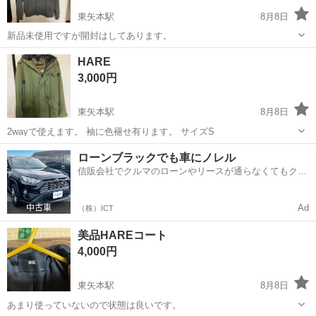
東矢本駅
8月8日
新品未使用ですが開封はしてあります。
宮城
東松島市
東矢本駅
セーター
新品
HARE
3,000円
東矢本駅
8月8日
2wayで使えます。 袖に色褪せ有ります。 サイズS
宮城
東松島市
東矢本駅
ブルゾン
ローンブラックでも車にノレル
信販会社でクルマのローンやリースが通らなくてもクル
マをご利用いただけるサービスがあります！
Ad
（株）ICT
美品HAREコート
4,000円
東矢本駅
8月8日
あまり使っていないので状態は良いです。