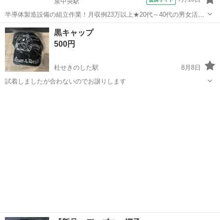
泉中央駅
半導体製造設備の組立作業！月収例23万以上★20代～40代の男女活躍
中中！社会保険完備！送迎あり！◎マイカー通勤OK＆無料駐車場完
宮城
泉中央駅
その他
黒キャップ
備！作業着無償貸与◎食堂利用可★《宮城県黒川郡大和町》 人気の工
500円
場のお仕事 ◇半導体製造設備...
杜せきのした駅
8月8日
試着しましたが合わないのでお譲りします
宮城
名取市
杜せきのした駅
小物