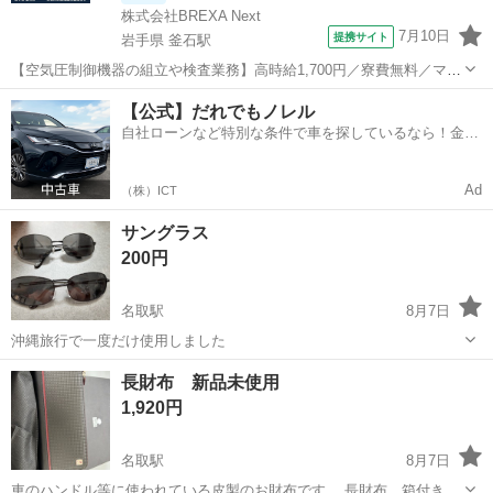
株式会社BREXA Next
7月10日
提携サイト
岩手県 釜石駅
【空気圧制御機器の組立や検査業務】高時給1,700円／寮費無料／マイ
カー通勤OK＆工場敷地内に無料駐車場あり 人気の工場のお仕事 ◇空
岩手
釜石市
釜石駅
その他
【公式】だれでもノレル
気圧制御機器（シリンダ、バルブ等）の製造・組立、検査、梱包、入
自社ローンなど特別な条件で車を探しているなら！金利
出荷業務◇ ＊大手メーカー...
0%で車をご提供、ノレル独自与信システム。
Ad
（株）ICT
サングラス
200円
名取駅
8月7日
沖縄旅行で一度だけ使用しました
宮城
名取市
名取駅
小物
長財布 新品未使用
1,920円
名取駅
8月7日
車のハンドル等に使われている皮製のお財布です。 長財布 箱付き 新