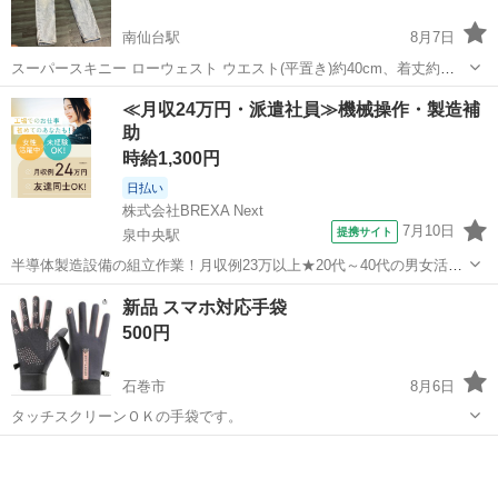
南仙台駅
8月7日
スーパースキニー ローウェスト ウエスト(平置き)約40cm、着丈約
93cm 股上約20cm、裾幅約13cm 目立った汚れなし ※対面せずのお渡
宮城
仙台市
南仙台駅
ボトムス
≪月収24万円・派遣社員≫機械操作・製造補
しになります。 →お渡し場所(取引が決定しましたらこちらの住所をお
助
知らせ致しま...
時給1,300円
日払い
株式会社BREXA Next
7月10日
提携サイト
泉中央駅
半導体製造設備の組立作業！月収例23万以上★20代～40代の男女活躍
中中！社会保険完備！送迎あり！◎マイカー通勤OK＆無料駐車場完
宮城
泉中央駅
その他
新品 スマホ対応手袋
備！作業着無償貸与◎食堂利用可★《宮城県黒川郡大和町》 人気の工
500円
場のお仕事 ◇半導体製造設備...
石巻市
8月6日
タッチスクリーンＯＫの手袋です。
宮城
石巻市
小物
新品