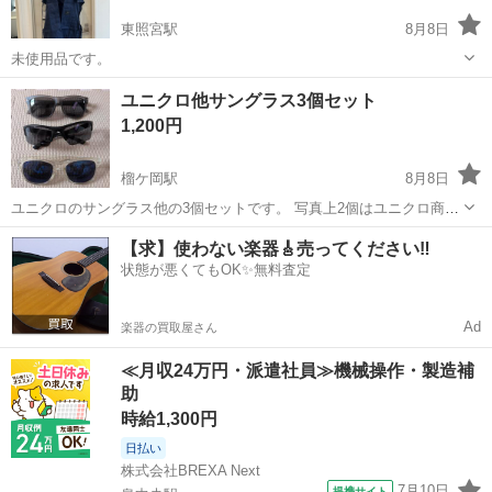
東照宮駅
8月8日
未使用品です。
宮城
仙台市
東照宮駅
その他
ユニクロ他サングラス3個セット
1,200円
榴ケ岡駅
8月8日
ユニクロのサングラス他の3個セットです。 写真上2個はユニクロ商品
です。 ユニクロサングラスの状態は比較的良いと思います。
宮城
仙台市
榴ケ岡駅
小物
ユニクロ
【求】使わない楽器🎸売ってください‼️
状態が悪くてもOK✨無料査定
Ad
楽器の買取屋さん
≪月収24万円・派遣社員≫機械操作・製造補
助
時給1,300円
日払い
株式会社BREXA Next
7月10日
提携サイト