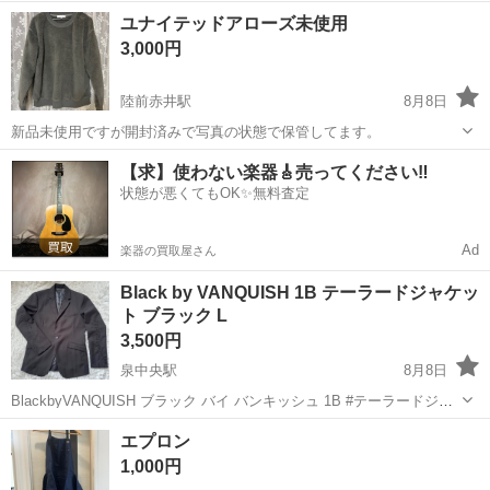
宮城
東松島市
東矢本駅
ブルゾン
状態
ユナイテッドアローズ未使用
3,000円
陸前赤井駅
8月8日
新品未使用ですが開封済みで写真の状態で保管してます。
宮城
東松島市
陸前赤井駅
セーター
新品
【求】使わない楽器🎸売ってください‼️
状態が悪くてもOK✨無料査定
Ad
楽器の買取屋さん
Black by VANQUISH 1B テーラードジャケッ
ト ブラック L
3,500円
泉中央駅
8月8日
BlackbyVANQUISH ブラック バイ バンキッシュ 1B #テーラードジャ
ケット #ジャケット 肩幅約43cm 身幅約52cm 袖丈約63cm 着丈約
宮城
仙台市
泉中央駅
ジャケット
エプロン
70cm #ブラック #L メンズ ...
テーラードジャケット
1,000円