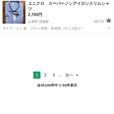
茨城
常陸大宮市
静駅
その他
ユニクロ スーパーノンアイロンスリムシャ
★就業先食堂利用可！日払い制度あり！《茨城県常陸大宮市》 人気の
ツ
工場のお仕事 ◇コネクタ製造工...
2,700円
山形県 高畠駅
8月7日
サイズ ＸＬ 色 ブルー 程度 未使用（サイズ誤り）
山形
東置賜郡
高畠駅
シャツ
ユニクロ
1
2
3
...
次へ
全45100件中 1-50件表示