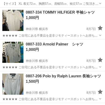
【サイズ】 XL 着丈72㎝、胸囲57㎝、肩幅55㎝、袖丈57㎝ ご覧頂きあ
りがとうございます☆(=^ェ^=)☆ ⭐️早い者勝ち ⭐️まとめ買い割引あり
神奈川
横浜市
上大岡駅
シャツ
0807-334 TOMMY HILFIGER 半袖シャツ
複数ご購入頂ける方は割引しますので、 ご購入前にコメントください
1,000円
✨
神奈川県 横浜市
8月7日
★★★★★ ご自宅にある不要品を是非ジモティースポットへお持ち込
みしませんか？ 家電、趣味・スポーツ・レジャー用品、こども用品、
神奈川
横浜市
シャツ
TOMMY HILFIGER
0807-333 Arnold Palmer シャツ
衣料服飾品、生活雑貨、家具、本、CD・DVDなどが無料でまとめて持
1,000円
ち込めます！ ※詳細はこ...
神奈川県 横浜市
8月7日
★★★★★ ご自宅にある不要品を是非ジモティースポットへお持ち込
みしませんか？ 家電、趣味・スポーツ・レジャー用品、こども用品、
神奈川
横浜市
シャツ
現地
0807-206 Polo by Ralph Lauren 長袖シャツ
衣料服飾品、生活雑貨、家具、本、CD・DVDなどが無料でまとめて持
1,500円
ち込めます！ ※詳細はこ...
神奈川県 横浜市
8月7日
★★★★★ ご自宅にある不要品を是非ジモティースポットへお持ち込
みしませんか？ 家電、趣味・スポーツ・レジャー用品、こども用品、