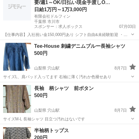
要/週1～OK/日払い現金手渡しO…
日給1万円～1万3,000円
有限会社ドルフィン
千葉県 市川市
スポンサー：求人ボックス
07月03日
【仕事内容】入社祝い金150,000円あり シフト自由&未経験歓迎
・直
行直帰OK ・一部車・自転車・バイク通勤OK ・週1～OK ・日払い・
アルバイト・パート
Tee-House 刺繍デニムブルー長袖シャツ
週払いOK、現金手渡しも可能です! <仕事内容> 建築・土木工事現場
500円
で...
山梨県 穴山駅
8月7日
サイズL、肩パッド入ってます 右袖に薄く汚れか色褪せあり
山梨
北杜市
穴山駅
シャツ
ブルー
長袖 柄シャツ 前ボタン
500円
山梨県 穴山駅
8月7日
サイズM-L 長袖シャツ 目立つ汚れはないです
山梨
北杜市
穴山駅
シャツ
ボタン
半袖柄トップス
200円