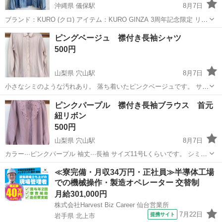
沖縄県 儀保駅
8月7日
ブランド：KURO (クロ) アイテム：KURO GINZA 3周年記念限定 リメ
イクデニムジャケット 定価：77,000円 (税込) 製造：日本製 (MADE IN
沖縄
那覇市
儀保駅
シャツ
ピングベージュ 襟付き長袖シャツ
JAPAN) ご覧いただきありがとうございます。 クロ...
500円
山梨県 穴山駅
8月7日
小さなシミのような汚れあり。 落ち着いたピンクベージュです。 サイ
ズ13号とあります。Lサイズ相当です。
山梨
北杜市
穴山駅
シャツ
ベージュ
ピンクパープル 襟付き長袖ブラウス 首元
紐リボン
500円
山梨県 穴山駅
8月7日
カラー···ピンクパープル 袖丈···長袖 サイズ11号Lくらいです。 シミが
多少あります。 ポリエステル100％。
山梨
北杜市
穴山駅
シャツ
ピンク
≪寮完備・月収34万円・正社員≫半導体工場
での機械操作・製造オペレーター 交替制
月給301,000円
株式会社Harvest Biz Career 仙台営業所
7月22日
提携サイト
岩手県 北上市