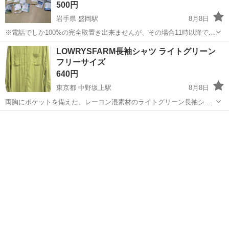
500円
岩手県 盛岡駅
8月8日
※電話でしか100%の完全取置き出来ませんが、その場合11時以降でお
願い致します。 (お問い合わせ欄からの完全取置きはできません) ※こ
岩手
盛岡市
盛岡駅
シャツ
LOWRYSFARM長袖シャツ ライトグリーン
ちら逃げも隠れも出来ない店舗型のジモティーお取り引きなので個人
フリーサイズ
間のお取り引きより...
640円
東京都 中野坂上駅
8月8日
両胸にポケットを備えた、レーヨン混素材のライトグリーン長袖シャ
ツです。 数回着用しています。
東京
中野区
中野坂上駅
シャツ