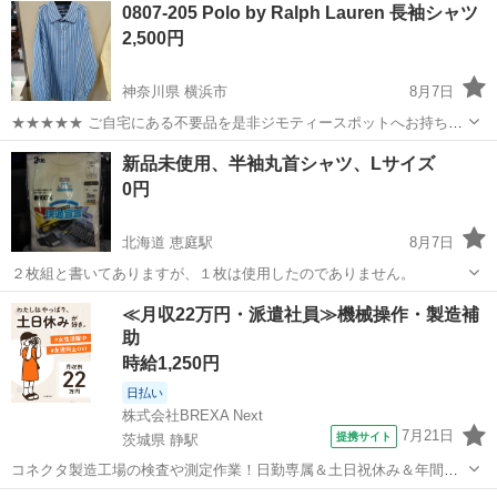
神奈川
横浜市
シャツ
現地
0807-205 Polo by Ralph Lauren 長袖シャツ
衣料服飾品、生活雑貨、家具、本、CD・DVDなどが無料でまとめて持
2,500円
ち込めます！ ※詳細はこ...
神奈川県 横浜市
8月7日
★★★★★ ご自宅にある不要品を是非ジモティースポットへお持ち込
みしませんか？ 家電、趣味・スポーツ・レジャー用品、こども用品、
神奈川
横浜市
シャツ
現地
新品未使用、半袖丸首シャツ、Lサイズ
衣料服飾品、生活雑貨、家具、本、CD・DVDなどが無料でまとめて持
0円
ち込めます！ ※詳細はこ...
北海道 恵庭駅
8月7日
２枚組と書いてありますが、１枚は使用したのでありません。
北海道
恵庭市
恵庭駅
シャツ
新品
≪月収22万円・派遣社員≫機械操作・製造補
助
時給1,250円
日払い
株式会社BREXA Next
7月21日
提携サイト
茨城県 静駅
コネクタ製造工場の検査や測定作業！日勤専属＆土日祝休み＆年間休
日128日★クリーンルーム内作業★マイカー通勤OK＆無料駐車場あり