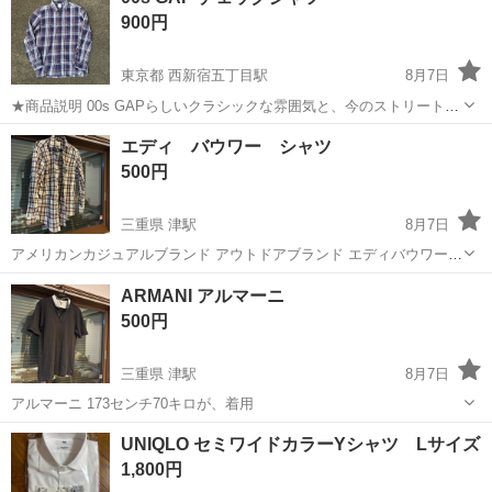
900円
東京都 西新宿五丁目駅
8月7日
★商品説明 00s GAPらしいクラシックな雰囲気と、今のストリート・
古着スタイルにハマるカラーリングが魅力のアイテムです。 ★サイズ
東京
渋谷区
西新宿五丁目駅
シャツ
エディ バウワー シャツ
Sサイズ 身幅51cm 袖丈61cm 着丈73cm ★状態 多少の使用感はござ
500円
い...
三重県 津駅
8月7日
アメリカンカジュアルブランド アウトドアブランド エディバウワー
おしゃれな綿100%
三重
津市
津駅
シャツ
ARMANI アルマーニ
500円
三重県 津駅
8月7日
アルマーニ 173センチ70キロが、着用
三重
津市
津駅
シャツ
アルマーニ
UNIQLO セミワイドカラーYシャツ Lサイズ
1,800円