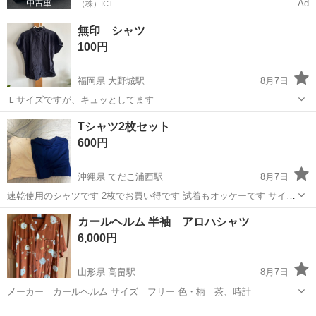
Ad
（株）ICT
無印 シャツ
100円
福岡県 大野城駅
8月7日
Ｌサイズですが、キュッとしてます
福岡
大野城市
大野城駅
シャツ
無印
Tシャツ2枚セット
600円
沖縄県 てだこ浦西駅
8月7日
速乾使用のシャツです 2枚でお買い得です 試着もオッケーです サイズ
はLLです
沖縄
中頭郡
てだこ浦西駅
シャツ
セット
カールヘルム 半袖 アロハシャツ
6,000円
山形県 高畠駅
8月7日
メーカー カールヘルム サイズ フリー 色・柄 茶、時計
山形
東置賜郡
高畠駅
シャツ
カールヘルム