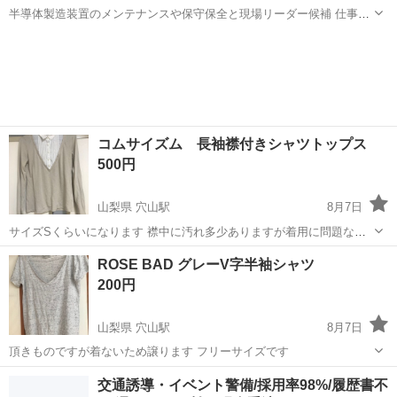
半導体製造装置のメンテナンスや保守保全と現場リーダー候補 仕事内
容 ＼フラッシュメモリの製造を行う工場で半導体製造装置の保守・点
岩手
北上市
その他
検のお仕事／ 【主な業務】 フラッシュメモリなどに使用される「半導
体」。 その半導体を...
コムサイズム 長袖襟付きシャツトップス
500円
山梨県 穴山駅
8月7日
サイズSくらいになります 襟中に汚れ多少ありますが着用に問題ない
です
山梨
北杜市
穴山駅
シャツ
ROSE BAD グレーV字半袖シャツ
200円
山梨県 穴山駅
8月7日
頂きものですが着ないため譲ります フリーサイズです
山梨
北杜市
穴山駅
シャツ
交通誘導・イベント警備/採用率98%/履歴書不