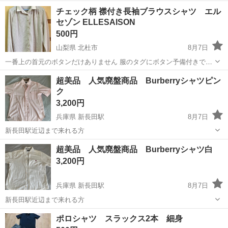
山梨
北杜市
穴山駅
シャツ
チェック柄 襟付き長袖ブラウスシャツ エル
セゾン ELLESAISON
500円
山梨県 北杜市
8月7日
一番上の首元のボタンだけありません 服のタグにボタン予備付きです
サイズM相当です 襟部分と袖口が色が異なったチェック柄のデザイン
山梨
北杜市
シャツ
チェック柄
超美品 人気廃盤商品 Burberryシャツピン
です。背中に薄いシミあり。
ク
3,200円
兵庫県 新長田駅
8月7日
新長田駅近辺まで来れる方
兵庫
神戸市
新長田駅
シャツ
廃盤
超美品 人気廃盤商品 Burberryシャツ白
3,200円
兵庫県 新長田駅
8月7日
新長田駅近辺まで来れる方
兵庫
神戸市
新長田駅
シャツ
ポロシャツ スラックス2本 細身