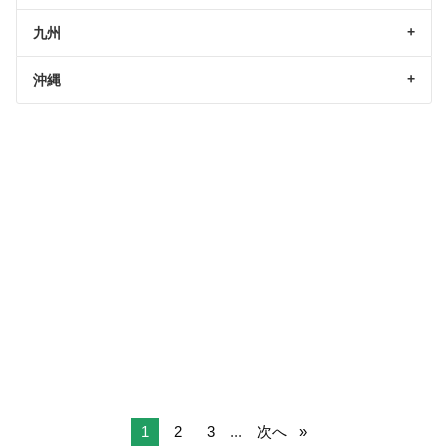
九州
沖縄
1
2
3
...
次へ