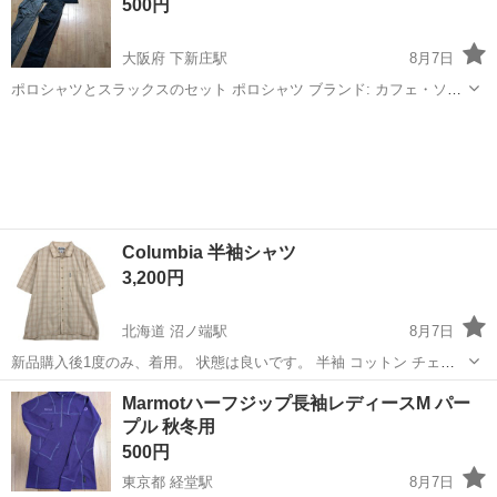
500円
大阪府 下新庄駅
8月7日
ポロシャツとスラックスのセット ポロシャツ ブランド: カフェ・ソー
ホ サイズ:L カラー:ブラック ボタンダウン(ネクタイの使用可) ポリエ
大阪
大阪市
下新庄駅
シャツ
ステル100% 細身 使用感あり スラックス2本 ストライプ入り ブラッ
ク...
Columbia 半袖シャツ
3,200円
北海道 沼ノ端駅
8月7日
新品購入後1度のみ、着用。 状態は良いです。 半袖 コットン チェッ
クシャツ Columbia/コロンビア 表記サイズ L 実寸サイズ(cm) 着丈
北海道
苫小牧市
沼ノ端駅
シャツ
Marmotハーフジップ長袖レディースM パー
77.5cm / 身幅62.5cm / 肩幅52c...
プル 秋冬用
500円
東京都 経堂駅
8月7日