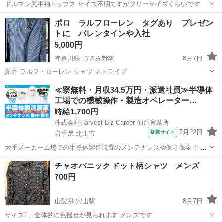
ドルマン風半袖トップス サイズ不明ですがフリーサイズくらいです
山梨
北杜市
穴山駅
シャツ
ポロ ラルフローレン タグあり プレゼン
トに バレンタインや入社
5,000円
神奈川県 つきみ野駅
8月7日
新品 ラルフ・ローレン シャツ ストライプ
神奈川
大和市
つきみ野駅
シャツ
ブランド
≪寮無料・月収34.5万円・派遣社員≫半導体
工場での機械操作・製造オペレーター…
時給1,700円
株式会社Harvest Biz Career 仙台営業所
7月22日
提携サイト
岩手県 北上市
大手メーカー工場での半導体製造装置のメンテナンスや保守保全 仕事
内容 ＼フラッシュメモリの製造を行う工場で半導体製造装置の保守・
岩手
北上市
その他
チャオパニック ドット柄シャツ メンズ
点検のお仕事／ 新工場新設に伴い、請負現場の立ち上げを行います！
700円
※立ち上げ時期目安：2...
山梨県 穴山駅
8月7日
サイズL、全体的に色褪せが見られます メンズです