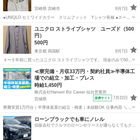
宮崎県 宮崎市
8月7日
●UNIQLO セミワイドカラー スリムフィット Yシャツ長袖 ●スーパ
ーノンアイロンなのでシワも入りにくくなってます ●サイズ L ●未使
宮崎
宮崎市
シャツ
Yシャツ
ユニクロ ストライプシャツ ユーズド（500
用品 ●定価3980円 ●学園木花台まで引き取りに来られる方にお願い致
円）
しま...
500円
東京都 両国駅
8月7日
４〜５年前に買ったユニクロ ストライプシャツです。 現金のみで500
円でお譲りします。 お渡し場所は、墨田区内か台東区を想定します。
東京
墨田区
両国駅
シャツ
≪寮完備・月収33万円・契約社員≫半導体工
場での組立・加工・プレス
時給1,450円
株式会社Harvest Biz Career 仙台営業所
7月22日
提携サイト
宮城県
寮費実質1万円台｜半導体装置の組立・検査｜未経験OK 仕事内容 ＼半
導体製造装置の組立・検査スタッフ／ 大手メーカー工場内で、半導体
宮城
その他
ローンブラックでも車にノレル
をつくるための装置を組み立てる仕事です。 タブレットや図面を確認
信販会社でクルマのローンやリースが通らなくてもクル
しながら、ドライバ...
マをご利用いただけるサービスがあります！