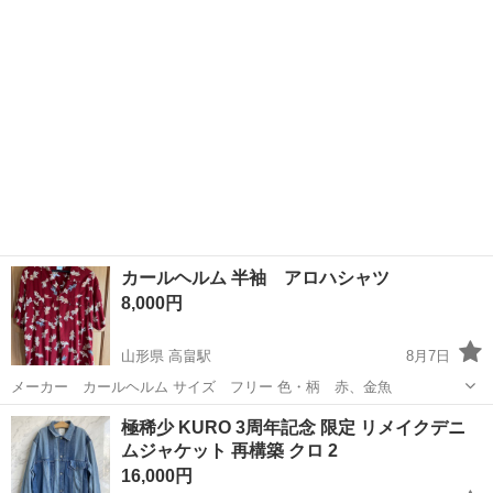
カールヘルム 半袖 アロハシャツ
8,000円
山形県 高畠駅
8月7日
メーカー カールヘルム サイズ フリー 色・柄 赤、金魚
山形
東置賜郡
高畠駅
シャツ
極稀少 KURO 3周年記念 限定 リメイクデニ
ムジャケット 再構築 クロ 2
16,000円