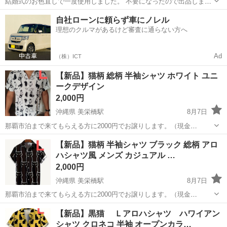
結婚式のお色直しで一度使用しました。 不要になったので出品しま
す。 ユニクロ:Lサイズ
東京
江東区
門前仲町駅
シャツ
ユニクロ
自社ローンに頼らず車にノレル
理想のクルマがあるけど審査に通らない方へ
Ad
（株）ICT
【新品】猫柄 総柄 半袖シャツ ホワイト ユニ
ークデザイン
2,000円
沖縄県 美栄橋駅
8月7日
那覇市泊まで来てもらえる方に2000円でお譲りします。（現金
orPayPay払い） ★値引き不可です★ 新品未使用品です。 【重要】 ・
沖縄
那覇市
美栄橋駅
シャツ
【新品】猫柄 半袖シャツ ブラック 総柄 アロ
問い合わせ順ではなく早く取りに来てくれる方を優先します。 ・最初
ハシャツ風 メンズ カジュアル …
から何日の...
2,000円
沖縄県 美栄橋駅
8月7日
那覇市泊まで来てもらえる方に2000円でお譲りします。（現金
orPayPay払い） ★値引き不可です★ 新品未使用品です。 【重要】 ・
沖縄
那覇市
美栄橋駅
シャツ
【新品】黒猫 Ｌアロハシャツ ハワイアン
問い合わせ順ではなく早く取りに来てくれる方を優先します。 ・最初
シャツ クロネコ 半袖 オープンカラ…
から何日の...