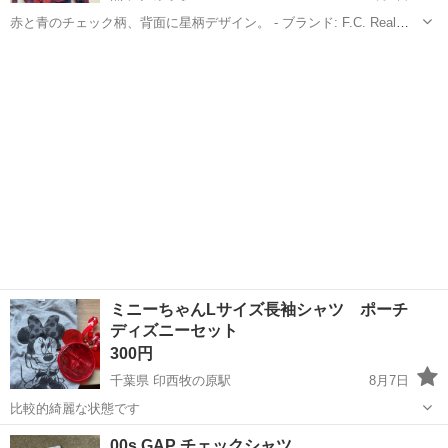
赤と青のチェック柄、背面に星柄デザイン。 - ブランド: F.C. Real
Bristol - カラー: 赤/青 - サイズ: S - デザイン: チェック柄、星柄 身丈
熊本
菊池郡
原水駅
シャツ
70cm 着丈64cm 袖丈60cm 素人寸法な...
ミニーちゃんLサイズ長袖シャツ ポーチ
ディズニーセット
300円
千葉県 印西牧の原駅
8月7日
比較的綺麗な状態です
千葉
印西市
印西牧の原駅
シャツ
ミニー
00s GAP チェックシャツ