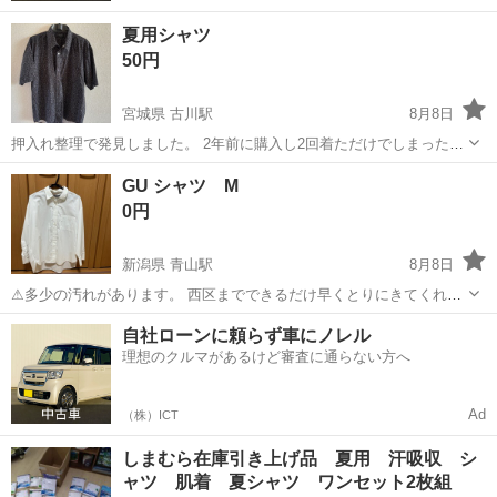
夏用シャツ
50円
宮城県 古川駅
8月8日
押入れ整理で発見しました。 2年前に購入し2回着ただけでしまったも
のです。 クリーニング済みで、シミや破れなど有りません。 （サイ
宮城
大崎市
古川駅
シャツ
押入れ
GU シャツ M
ズ） Ｌ （デザイン） 写真を参照下さい ご興味ある方はぜひご連
0円
絡下さい。 宜しくお願い...
新潟県 青山駅
8月8日
⚠︎多少の汚れがあります。 西区までできるだけ早くとりにきてくれる
方を優先させていただきます。 よろしくおねがいします。
新潟
新潟市
青山駅
シャツ
西区
自社ローンに頼らず車にノレル
理想のクルマがあるけど審査に通らない方へ
Ad
（株）ICT
しまむら在庫引き上げ品 夏用 汗吸収 シ
ャツ 肌着 夏シャツ ワンセット2枚組