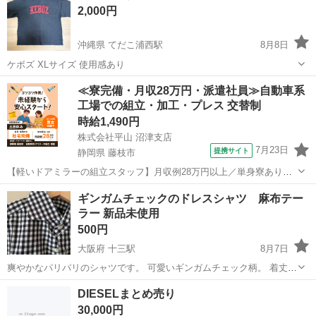
2,000円
沖縄県 てだこ浦西駅
8月8日
ケボズ XLサイズ 使用感あり
沖縄
沖縄市
てだこ浦西駅
シャツ
≪寮完備・月収28万円・派遣社員≫自動車系
工場での組立・加工・プレス 交替制
時給1,490円
株式会社平山 沼津支店
7月23日
提携サイト
静岡県 藤枝市
【軽いドアミラーの組立スタッフ】月収例28万円以上／単身寮あり／
年間休日121日／初めてさんも安心のカンタン作業 【未経験歓迎】軽
静岡
藤枝市
その他
ギンガムチェックのドレスシャツ 麻布テー
いドアミラーの組立スタッフ｜新設のキレイな工場◎男女活躍中！ 大
ラー 新品未使用
手自動車部品メーカーの新設工...
500円
大阪府 十三駅
8月7日
爽やかなパリパリのシャツです。 可愛いギンガムチェック柄。 着丈73
肩幅45 身幅50 くらいです。 新品未使用です。
大阪
大阪市
十三駅
シャツ
DIESELまとめ売り
30,000円