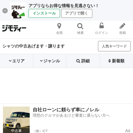
アプリならお得な情報を見逃さない！
インストール
アプリで開く
全国
検索
ログイン
投稿
シャツの中古あげます・譲ります
人気キーワード
エリア
ジャンル
詳細
新着順
自社ローンに頼らず車にノレル
理想のクルマがあるけど審査に通らない方へ
Ad
（株）ICT