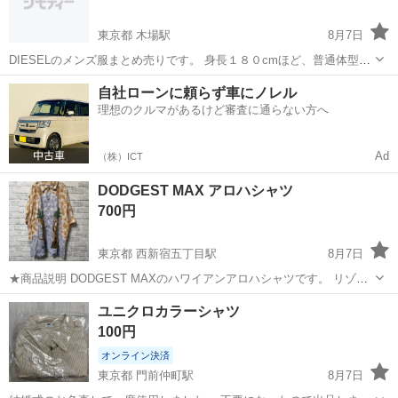
東京都 木場駅
8月7日
DIESELのメンズ服まとめ売りです。 身長１８０cmほど、普通体型の
男性が着用していました。白半袖シャツ、黒半袖シャツ、長袖白シャ
東京
江東区
木場駅
シャツ
DIESEL
自社ローンに頼らず車にノレル
ツ、花柄シャツなど。他にもあります。 目立つ汚れはないかと思いま
理想のクルマがあるけど審査に通らない方へ
すが、中古品になります...
Ad
（株）ICT
DODGEST MAX アロハシャツ
700円
東京都 西新宿五丁目駅
8月7日
★商品説明 DODGEST MAXのハワイアンアロハシャツです。 リゾー
ト感のある総柄デザインで、夏らしい雰囲気をしっかり出せる一枚。
東京
渋谷区
西新宿五丁目駅
シャツ
ユニクロカラーシャツ
ゆったりとしたシルエットで、ショーツやデニムと合わせるだけでコ
100円
ーデが完成します。古着・リゾ...
オンライン決済
東京都 門前仲町駅
8月7日