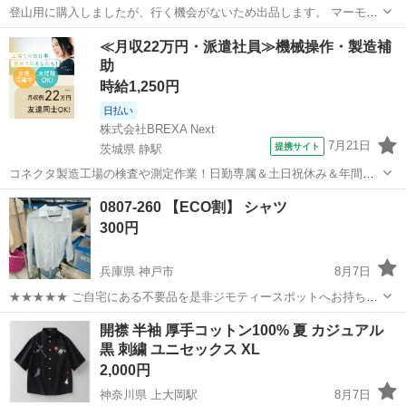
登山用に購入しましたが、行く機会がないため出品します。 マーモッ
ト ハーフジップ長袖レディース ヒートナビ Mサイズ パープル MJK-
東京
世田谷区
経堂駅
シャツ
≪月収22万円・派遣社員≫機械操作・製造補
F3563W 目立った汚れや傷はありませんが、使用感あります。 近...
助
時給1,250円
日払い
株式会社BREXA Next
7月21日
提携サイト
茨城県 静駅
コネクタ製造工場の検査や測定作業！日勤専属＆土日祝休み＆年間休
日128日★クリーンルーム内作業★マイカー通勤OK＆無料駐車場あり
茨城
常陸大宮市
静駅
その他
0807-260 【ECO割】 シャツ
★就業先食堂利用可！日払い制度あり！《茨城県常陸大宮市》 人気の
300円
工場のお仕事 ◇コネクタ製造工...
兵庫県 神戸市
8月7日
★★★★★ ご自宅にある不要品を是非ジモティースポットへお持ち込
みしませんか？ 家電、趣味・スポーツ・レジャー用品、こども用品、
兵庫
神戸市
シャツ
スポット
開襟 半袖 厚手コットン100% 夏 カジュアル
衣料服飾品、生活雑貨、家具、本、CD・DVDなどが無料でまとめて持
黒 刺繍 ユニセックス XL
ち込めます！ ※詳細はこ...
2,000円
神奈川県 上大岡駅
8月7日