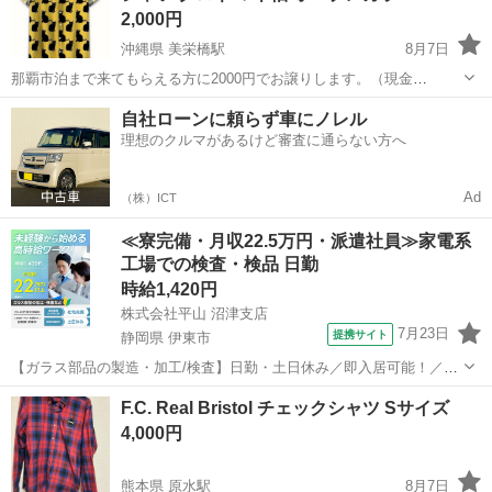
2,000円
沖縄県 美栄橋駅
8月7日
那覇市泊まで来てもらえる方に2000円でお譲りします。（現金
orPayPay払い） ★値引き不可です★ 新品未使用品です。 【重要】 ・
沖縄
那覇市
美栄橋駅
シャツ
自社ローンに頼らず車にノレル
問い合わせ順ではなく早く取りに来てくれる方を優先します。 ・最初
理想のクルマがあるけど審査に通らない方へ
から何日の...
Ad
（株）ICT
≪寮完備・月収22.5万円・派遣社員≫家電系
工場での検査・検品 日勤
時給1,420円
株式会社平山 沼津支店
7月23日
提携サイト
静岡県 伊東市
【ガラス部品の製造・加工/検査】日勤・土日休み／即入居可能！／伊
豆でのんびりライフ♪ ガラス部品の製造・加工/検査 【株式会社平山で
静岡
伊東市
その他
F.C. Real Bristol チェックシャツ Sサイズ
の正社員採用（無期雇用派遣）となります】 「2人で同じ職場で働き
4,000円
たい」 「仕事も休みも一...
熊本県 原水駅
8月7日