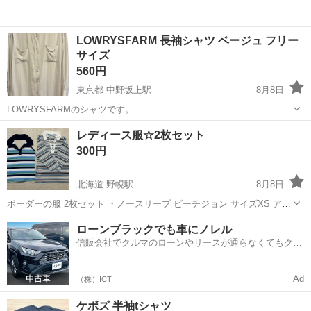
LOWRYSFARM 長袖シャツ ベージュ フリー
サイズ
560円
東京都 中野坂上駅
8月8日
LOWRYSFARMのシャツです。
東京
中野区
中野坂上駅
シャツ
レディース服☆2枚セット
300円
北海道 野幌駅
8月8日
ボーダーの服 2枚セット ・ノースリーブ ピーチジョン サイズXS アク
リル90% ポリウレタン10% made in USA ・編み上げシャツ ボディグ
北海道
江別市
野幌駅
シャツ
ピーチジョン
ローンブラックでも車にノレル
ローブ サイズM コットン100% made in Korea ...
信販会社でクルマのローンやリースが通らなくてもクル
マをご利用いただけるサービスがあります！
Ad
（株）ICT
ケボズ 半袖tシャツ