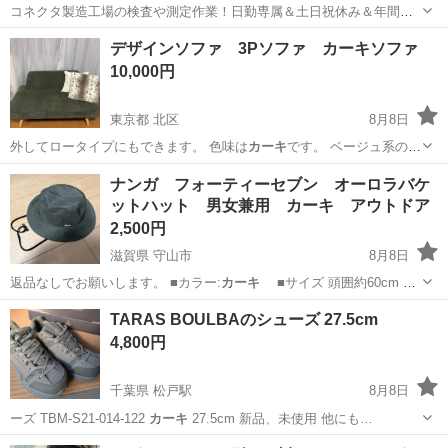
コネクタ製造工場の検査や測定作業！日勤専属＆土日祝休み＆年間休
日128日★クリーンルーム内作業★マイカー通勤OK＆無料駐車場あり
茨城
常陸大宮市
静駅
その他
デザインソファ 3Pソファ カーキソファ
★就業先食堂利用可！日払い制度あり！《茨城県常陸大宮市》 人気の
10,000円
工場のお仕事 ◇コネクタ製造工...
東京都 北区
8月8日
外してロータイプにもできます。 色味は
カーキ
です。 ベージュ系のお
部屋でもブラウン…
東京
北区
ソファ
カーキ
ナンガ フォーティーセブン オーロラバケ
ットハット 男女兼用 カーキ アウトドア
2,500円
滋賀県 守山市
8月8日
返品なしでお願いします。 ■カラー:
カーキ
■サイズ 頭囲約60cm ツ
バ長…
滋賀
守山市
小物
TARAS BOULBAのシューズ 27.5cm
4,800円
千葉県 松戸駅
8月8日
ーズ TBM-S21-014-122
カーキ
27.5cm 新品、未使用 他にも…
千葉
松戸市
松戸駅
靴
シューズ