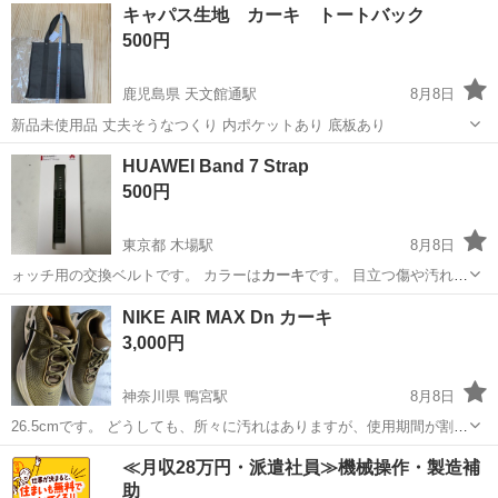
東京
日野市
パンツ
現地
キャパス生地 カーキ トートバック
500円
鹿児島県 天文館通駅
8月8日
新品未使用品 丈夫そうなつくり 内ポケットあり 底板あり
鹿児島
鹿児島市
天文館通駅
バッグ
トートバック
HUAWEI Band 7 Strap
500円
東京都 木場駅
8月8日
ォッチ用の交換ベルトです。 カラーは
カーキ
です。 目立つ傷や汚れは
なく、全体的…
東京
江東区
木場駅
小物
NIKE AIR MAX Dn カーキ
3,000円
神奈川県 鴨宮駅
8月8日
26.5cmです。 どうしても、所々に汚れはありますが、使用期間が割と
短かったため、まだ履いていただけるのではと思い出品しました。 追
神奈川
小田原市
鴨宮駅
靴
≪月収28万円・派遣社員≫機械操作・製造補
加してほしい角度や場所のお写真がありましたら、撮り直します。 こ
助
れ以上の値下...