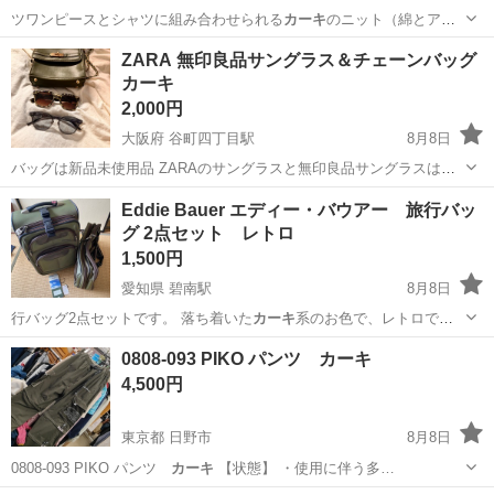
ツワンピースとシャツに組み合わせられる
カーキ
のニット（綿とアク
リルです) グレイに…
神奈川
藤沢市
鵠沼海岸駅
子供用品
セット
ZARA 無印良品サングラス＆チェーンバッグ
カーキ
2,000円
大阪府 谷町四丁目駅
8月8日
バッグは新品未使用品 ZARAのサングラスと無印良品サングラスは数
回使用してます！！
大阪
大阪市
谷町四丁目駅
小物
Eddie Bauer エディー・バウアー 旅行バッ
グ 2点セット レトロ
1,500円
愛知県 碧南駅
8月8日
行バッグ2点セットです。 落ち着いた
カーキ
系のお色で、レトロで雰
囲気のあるバッグ…
愛知
碧南市
碧南駅
バッグ
0808-093 PIKO パンツ カーキ
4,500円
東京都 日野市
8月8日
0808-093 PIKO パンツ
カーキ
【状態】 ・使用に伴う多…