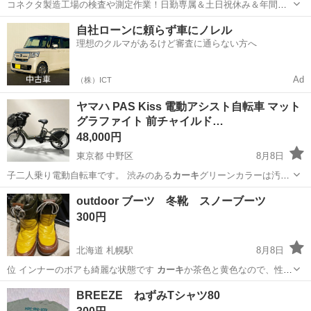
コネクタ製造工場の検査や測定作業！日勤専属＆土日祝休み＆年間休
日128日★クリーンルーム内作業★マイカー通勤OK＆無料駐車場あり
茨城
常陸大宮市
静駅
その他
自社ローンに頼らず車にノレル
★就業先食堂利用可！日払い制度あり！《茨城県常陸大宮市》 人気の
理想のクルマがあるけど審査に通らない方へ
工場のお仕事 ◇コネクタ製造工...
Ad
（株）ICT
ヤマハ PAS Kiss 電動アシスト自転車 マット
グラファイト 前チャイルド…
48,000円
東京都 中野区
8月8日
子二人乗り電動自転車です。 渋みのある
カーキ
グリーンカラーは汚れ
が目立ちにくく、保…
東京
中野区
電動アシスト自転車
良品
outdoor ブーツ 冬靴 スノーブーツ
300円
北海道 札幌駅
8月8日
位 インナーのボアも綺麗な状態です
カーキ
か茶色と黄色なので、性別
問わず使えると…
北海道
札幌市
札幌駅
靴
カーキ
BREEZE ねずみTシャツ80