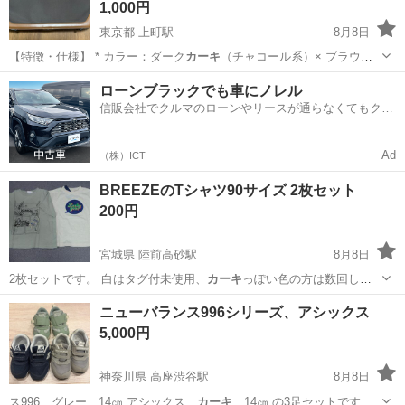
1,000円
東京都 上町駅
8月8日
【特徴・仕様】 * カラー：ダーク
カーキ
（チャコール系）× ブラウン
（レザー部…
東京
世田谷区
上町駅
バッグ
ローンブラックでも車にノレル
信販会社でクルマのローンやリースが通らなくてもクル
マをご利用いただけるサービスがあります！
Ad
（株）ICT
BREEZEのTシャツ90サイズ 2枚セット
200円
宮城県 陸前高砂駅
8月8日
2枚セットです。 白はタグ付未使用、
カーキ
っぽい色の方は数回しか
着用してませんが…
宮城
仙台市
陸前高砂駅
キッズ用品
カーキ
ニューバランス996シリーズ、アシックス
5,000円
神奈川県 高座渋谷駅
8月8日
ス996、グレー、14㎝ アシックス、
カーキ
、14㎝ の3足セットです。