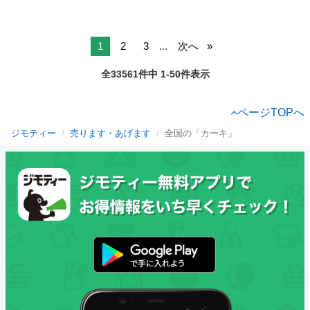
1
2
3
...
次へ
全33561件中 1-50件表示
ページTOPへ
ジモティー
売ります・あげます
全国の「カーキ」