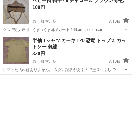
ベビー帽 帽子 48 チャコール ブラウン 茶色
100円
東京都 立川駅
8月9日
クス #男女兼用 #くま #くま耳 #
カーキ
#48cm #petit_main …
東京
立川市
立川駅
ベビー用品
プティマイン
半袖 Tシャツ カーキ 120 恐竜 トップス カッ
トソー 刺繍
320円
東京都 立川駅
8月9日
目立った汚れはありません。 タグに記名があるので塗りつぶしていま
す。 #キッズ #こども #子供 #子ども #子供服 #子ども服 #5歳 #6歳 #7
東京
立川市
立川駅
キッズ用品
恐竜
歳 #8歳 #男の子 #男 #男子 #春夏 #春 #夏 #カットソー #...