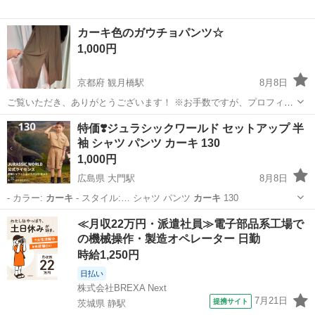
カーキ色のガウチョパンツ☆
1,000円
京都府 観月橋駅
8月8日
ご覧いただき、ありがとうございます！ ※お手数ですが、プロフィー
ルをご覧の上ご購入をお願いいたします。 ウエストゴム仕様でリラッ
京都
京都市
観月橋駅
ボトムス
特価❣️ジュラシックワールド セットアップ 半
クス感のある、さらりとした質感のガウチョパンツです。 - スタイル:
袖 シャツ パンツ カーキ 130
ガウチョパンツ - ...
1,000円
広島県 大門駅
8月8日
- カラー:
カーキ
- スタイル:… シャツ パンツ
カーキ
130
広島
東広島市
大門駅
キッズ用品
≪月収22万円・派遣社員≫電子部品系工場で
の機械操作・製造オペレーター 日勤
時給1,250円
日払い
株式会社BREXA Next
7月21日
提携サイト
茨城県 静駅