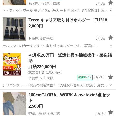
福岡県 千代県庁口駅
8月8日
ト・アクセソワール モノグラム 色/
カーキ
全国どこでも配送致しま
す。 決済は…
福岡
福岡市
千代県庁口駅
バッグ
VUITTON
Terzo キャリア取り付けホルダー EH318
2,000円
兵庫県 新伊丹駅
8月8日
テルッツォの
カーキ
ャリアの取り付けホルダーです。 写真の…
兵庫
伊丹市
新伊丹駅
キャリア、ラック
取り付け
≪月収28万円・派遣社員≫機械操作・製造補
助
月給230,000円
株式会社BREXA Next
7月21日
提携サイト
佐賀県 東山代駅
シリコンウェーハ製品の製造業務！【入社祝い金10万円支給】お友達
やカップルとの応募OK◎年間休日129日＆休出なしでプライベート充
佐賀
伊万里市
東山代駅
その他
160cmGLOBAL WORK＆lovetoxic5点セッ
実♪業務はクリーンルームで快適作業◎自社正社員登用制度あり★1食
ト
300円～の格安食堂あり！《佐...
2,500円
神奈川県 鵠沼海岸駅
8月8日