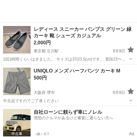
レディース スニーカー パンプス グリーン 緑
カーキ 靴 シューズ カジュアル
2,000円
東京都 立川駅
8月9日
1回1時間くらいはきました。 サイズは37(23.5cm)です。 普段23〜
23.5cmでちょっと余裕がある気がします。 #メッシュ #コンフォート
東京
立川市
立川駅
靴
シューズ
UNIQLO メンズ ハーフパンツ カーキ M
シューズ
500円
大阪府 堺市
8月9日
中古品ですのでご了承ください
大阪
堺市
服/ファッション
自社ローンに頼らず車にノレル
理想のクルマがあるけど審査に通らない方へ
Ad
（株）ICT