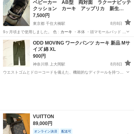
ベビーカー AB型 両対面 ラクーナビッテ
クッション カーキ アップリカ 新生…
7,500円
東京都 千住大橋駅
8月8日
9ヶ月頃まで使用しました。 色 :
カーキ
・本体 ・頭マモールパッド ・
腰マ…
東京
足立区
千住大橋駅
ベビー用品
ODD MOVING ワークパンツ カーキ 新品 Mサ
イズ 綿 XL
900円
神奈川県 上大岡駅
8月8日
ウエストゴムとドローコードを備えた、機能的なディテールを持つオ
リーブグリーンのワークパンツです。 - ブランド: ODD MOVING - カ
神奈川
横浜市
上大岡駅
パンツ
ラー: オリーブグリーン - ウエスト仕様: ゴム入りドローコード - ディ
テー...
VUITTON
89,000円
オンライン決済
配送可