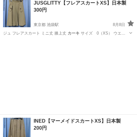
JUSGLITTY【フレアスカートXS】日本製
★就業先食堂利用可！日払い制度あり！《茨城県常陸大宮市》 人気の
300円
工場のお仕事 ◇コネクタ製造工...
東京都 池袋駅
8月8日
ジュ フレアスカート ミニ丈 膝上丈
カーキ
サイズ 0（XS） ウエス
ト 約60…
東京
豊島区
池袋駅
服/ファッション
カーキ
INED【マーメイドスカートXS】日本製
200円