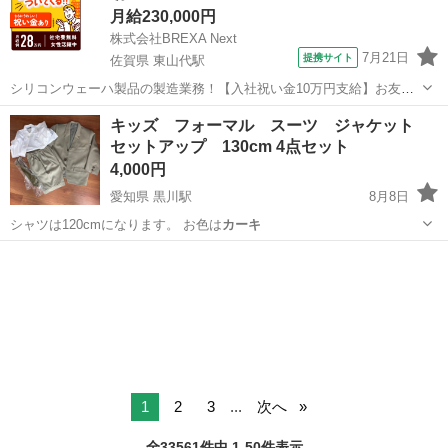
月給230,000円
株式会社BREXA Next
7月21日
提携サイト
佐賀県 東山代駅
シリコンウェーハ製品の製造業務！【入社祝い金10万円支給】お友達
やカップルとの応募OK◎年間休日129日＆休出なしでプライベート充
佐賀
伊万里市
東山代駅
その他
キッズ フォーマル スーツ ジャケット
実♪業務はクリーンルームで快適作業◎自社正社員登用制度あり★1食
セットアップ 130cm 4点セット
300円～の格安食堂あり！《佐...
4,000円
愛知県 黒川駅
8月8日
シャツは120cmになります。 お色は
カーキ
愛知
名古屋市
黒川駅
キッズ用品
セットアップ
1
2
3
...
次へ
全33561件中 1-50件表示