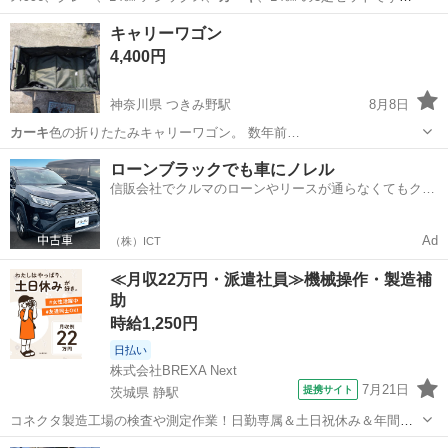
ニュー…
神奈川
大和市
高座渋谷駅
キッズ用品
ニューバランス
キャリーワゴン
4,400円
神奈川県 つきみ野駅
8月8日
カーキ
色の折りたたみキャリーワゴン。 数年前…
神奈川
大和市
つきみ野駅
その他
ローンブラックでも車にノレル
信販会社でクルマのローンやリースが通らなくてもクル
マをご利用いただけるサービスがあります！
Ad
（株）ICT
≪月収22万円・派遣社員≫機械操作・製造補
助
時給1,250円
日払い
株式会社BREXA Next
7月21日
提携サイト
茨城県 静駅
コネクタ製造工場の検査や測定作業！日勤専属＆土日祝休み＆年間休
日128日★クリーンルーム内作業★マイカー通勤OK＆無料駐車場あり
茨城
常陸大宮市
静駅
その他