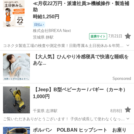
愛知
名古屋市
収納家具
カーキ
≪月収22万円・派遣社員≫機械操作・製造補
助
時給1,250円
日払い
株式会社BREXA Next
7月21日
提携サイト
茨城県 静駅
コネクタ製造工場の検査や測定作業！日勤専属＆土日祝休み＆年間休
日128日★クリーンルーム内作業★マイカー通勤OK＆無料駐車場あり
茨城
常陸大宮市
静駅
その他
★就業先食堂利用可！日払い制度あり！《茨城県常陸大宮市》 人気の
工場のお仕事 ◇コネクタ製造工...
【Jeep】B型ベビーカー / バギー（カーキ）
1,000円
千葉県 志津駅
8月8日
ご覧いただきありがとうございます！ 子供が成長して使わなくなった
ため、お使いいただける方にお譲りします。 人気ブランド「Jeep」の
千葉
佐倉市
志津駅
ベビー用品
ポルバン POLBAN ヒップシート お座り
B型ベビーカー（バギー）です。 【商品の状態】 使用感: それなりに