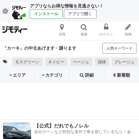
アプリならお得な情報を見逃さない！
インストール
アプリで開く
全国
検索
ログイン
投稿
「カーキ」の中古あげます・譲ります
人気キーワード
モスグリーン
ネイビー
ベージュ
深緑
グレージュ
エリア
カテゴリ
詳細
新着順
【公式】だれでもノレル
自社ローンなど特別な条件で車を探しているなら！金利
0%で車をご提供、ノレル独自与信システム。