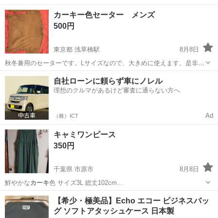
書などは…
新潟
柏崎市
刈羽駅
ベビー用品
エルゴ
カーキー色セーター メンズ
500円
東京都 浅草橋駅
8月8日
秋冬兼用のセーターです。Lサイズなので、大きめに使えます。是非検
討ください。
東京
台東区
浅草橋駅
セーター
自社ローンに頼らず車にノレル
理想のクルマがあるけど審査に通らない方へ
Ad
（株）ICT
キャミワンピース
350円
千葉県 市原市
8月8日
鮮やかな
カーキ
色 サイズ3L 総丈102cm…
千葉
市原市
ワンピース
【希少・極美品】Echo エコー ビジネスバッ
グ ソフトアタッシュケース 日本製