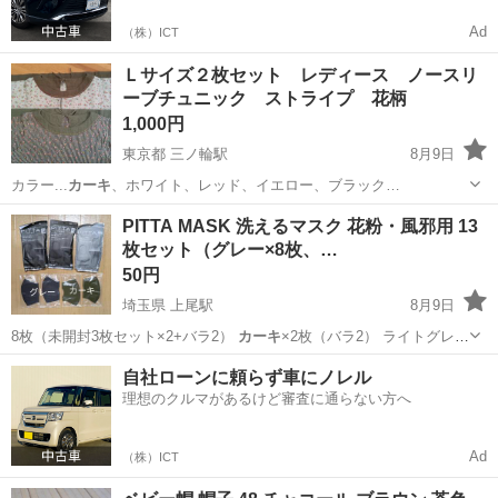
Ad
（株）ICT
Ｌサイズ２枚セット レディース ノースリ
ーブチュニック ストライプ 花柄
1,000円
東京都 三ノ輪駅
8月9日
カラー...
カーキ
、ホワイト、レッド、イエロー、ブラック…
東京
台東区
三ノ輪駅
ブラウス
花柄
PITTA MASK 洗えるマスク 花粉・風邪用 13
枚セット（グレー×8枚、…
50円
埼玉県 上尾駅
8月9日
8枚（未開封3枚セット×2+バラ2）
カーキ
×2枚（バラ2） ライトグレー
×3枚（…
埼玉
上尾市
上尾駅
その他
自社ローンに頼らず車にノレル
理想のクルマがあるけど審査に通らない方へ
Ad
（株）ICT