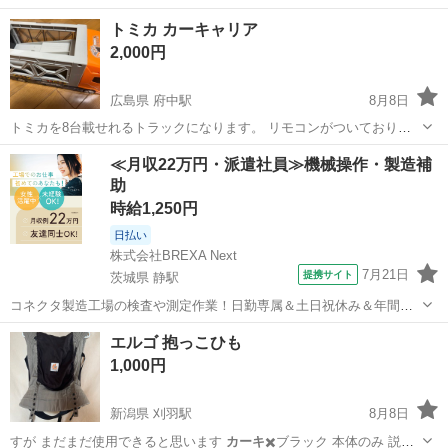
トミカ カーキャリア
2,000円
広島県 府中駅
8月8日
トミカを8台載せれるトラックになります。 リモコンがついており、
リモコンで前進したり旋回ができます。 別投稿のメカアクション自動
広島
府中市
府中駅
ミニカー
トミカ
≪月収22万円・派遣社員≫機械操作・製造補
車工場と一緒に使うと、工場を自動化出来るようです。
助
時給1,250円
日払い
株式会社BREXA Next
7月21日
提携サイト
茨城県 静駅
コネクタ製造工場の検査や測定作業！日勤専属＆土日祝休み＆年間休
日128日★クリーンルーム内作業★マイカー通勤OK＆無料駐車場あり
茨城
常陸大宮市
静駅
その他
エルゴ 抱っこひも
★就業先食堂利用可！日払い制度あり！《茨城県常陸大宮市》 人気の
1,000円
工場のお仕事 ◇コネクタ製造工...
新潟県 刈羽駅
8月8日
すが まだまだ使用できると思います
カーキ
✖️ブラック 本体のみ 説明