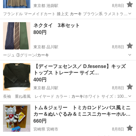
東京都 池袋駅
8月8日
フランドル マーメイドカート 膝上丈
カーキ
ブラウン系 ラメストライ
プ サイズ …
東京
豊島区
池袋駅
服/ファッション
ネクタイ 3本セット
800円
東京都 品川駅
8月8日
ージュ ③グリーン/
カーキ
東京
港区
品川駅
小物
【ディーフェセンス／ D.fesense】キッズ
トップス トレーナー サイズ…
400円
東京都 品川駅
8月8日
長袖 重ね着風 レイヤード カラー：
カーキ
/ホワイト サイズ：100
4T…
東京
港区
品川駅
キッズ用品
キッズ
トム＆ジェリー トミカロンドンバス風ミニ
カー＆ぬいぐるみ＆ミニスニカーキーホル…
660円
宮崎県 宮崎市
8月8日