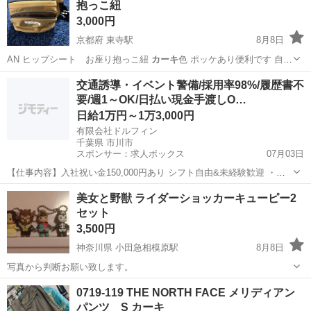
抱っこ紐
使用していたため、フ...
3,000円
京都府 東寺駅
8月8日
AN ヒップシート お座り抱っこ紐
カーキ
色 ポッケあり便利です 自宅
付近まで…
京都
京都市
東寺駅
子供用品
ポルバン
交通誘導・イベント警備/採用率98%/履歴書不
要/週1～OK/日払い現金手渡しO…
日給1万円～1万3,000円
有限会社ドルフィン
千葉県 市川市
スポンサー：求人ボックス
07月03日
【仕事内容】入社祝い金150,000円あり シフト自由&未経験歓迎
・直
行直帰OK ・一部車・自転車・バイク通勤OK ・週1～OK ・日払い・
アルバイト・パート
美女と野獣 ライダーショッカーキューピー2
週払いOK、現金手渡しも可能です! <仕事内容> 建築・土木工事現場
セット
で...
3,500円
神奈川県 小田急相模原駅
8月8日
写真から判断お願い致します。
神奈川
相模原市
小田急相模原駅
フィギュア
0719-119 THE NORTH FACE メリディアン
パンツ S カーキ