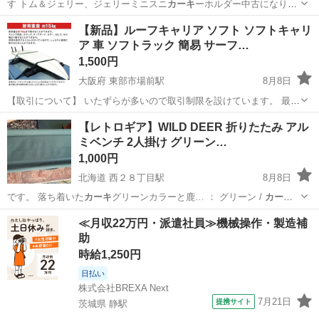
す トム＆ジェリー、ジェリーミニスニ
カーキ
ーホルダー中古になりま
すが、キレイな状…
宮崎
宮崎市
ミニカー
【新品】ルーフキャリア ソフト ソフトキャリ
ア 車 ソフトラック 簡易 サーフ…
1,500円
大阪府 東部市場前駅
8月8日
【取引について】 いたずらが多いので取引制限を設けています。 最初
にプロフィールを確認のうえ購入希望者のみ連絡下さい。 定型文、挨
大阪
大阪市
東部市場前駅
その他
キャリア
【レトロギア】WILD DEER 折りたたみ アル
拶不要です。 引き取り（配達）希望日 第一希望◯月◯日◯◯時 第二
ミベンチ 2人掛け グリーン…
希望◯月◯日◯◯時 だけで...
1,000円
北海道 西２８丁目駅
8月8日
です。 落ち着いた
カーキ
グリーンカラーと鹿… ： グリーン /
カーキ
系 素材： アル…
北海道
札幌市
西２８丁目駅
その他
≪月収22万円・派遣社員≫機械操作・製造補
助
時給1,250円
日払い
株式会社BREXA Next
7月21日
提携サイト
茨城県 静駅