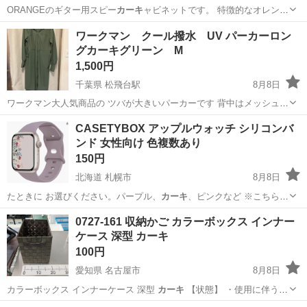
ORANGEのギター用スピー
カーキ
ャビネットです。 特徴的なオレンジ
色の…
神奈川
平塚市
平塚駅
アンプ
ワークマン クール撥水 UV パーカーロン
グカーキグリーン M
1,500円
千葉県 松飛台駅
8月8日
ワークマン大人気商品の ツバが大きいパーカーです 背中はメッシュに
なっています 2回近所の買い物で数分着用 汚れ無し 自転車の時用に購
千葉
松戸市
松飛台駅
その他
ワークマン
CASETYBOX アップルウォッチ シリコンバ
入しましたが バスが多くなった為 接触冷感 UVカット(upf50＋) 撥水
ンド 女性向け 色複数あり
Mサイ...
150円
北海道 札幌市
8月8日
たときに お選びください。パープル、
カーキ
、ピンクなど ※こちらの
商品は評…
北海道
札幌市
アクセサリー
アップルウォッチ
0727-161 収納かご カラーボックス インナー
ケース 深型 カーキ
100円
愛知県 名古屋市
8月8日
カラーボックス インナーケース 深型
カーキ
【状態】 ・使用に伴う
多…