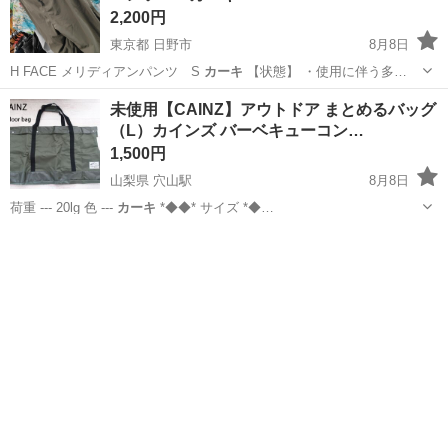
2,200円
東京都 日野市
8月8日
H FACE メリディアンパンツ S
カーキ
【状態】 ・使用に伴う多…
東京
日野市
パンツ
THE NORTH FACE
未使用【CAINZ】アウトドア まとめるバッグ
（L）カインズ バーベキューコン…
1,500円
山梨県 穴山駅
8月8日
荷重 --- 20lg 色 ---
カーキ
*◆◆* サイズ *◆…
山梨
韮崎市
穴山駅
バッグ
CAINZ