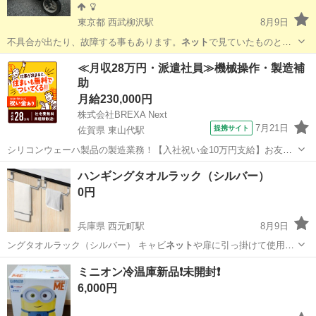
東京都 西武柳沢駅
8月9日
不具合が出たり、故障する事もあります。
ネット
で見ていたものとは
違うなぁー、と思われ…
東京
西東京市
西武柳沢駅
ホンダ
公道
≪月収28万円・派遣社員≫機械操作・製造補
助
月給230,000円
株式会社BREXA Next
7月21日
提携サイト
佐賀県 東山代駅
シリコンウェーハ製品の製造業務！【入社祝い金10万円支給】お友達
やカップルとの応募OK◎年間休日129日＆休出なしでプライベート充
佐賀
伊万里市
東山代駅
その他
ハンギングタオルラック（シルバー）
実♪業務はクリーンルームで快適作業◎自社正社員登用制度あり★1食
0円
300円～の格安食堂あり！《佐...
兵庫県 西元町駅
8月9日
ングタオルラック（シルバー） キャビ
ネット
や扉に引っ掛けて使用す
るタオルラックで…
兵庫
神戸市
西元町駅
洗濯用品
タオル
ミニオン冷温庫新品❗️未開封❗️
6,000円