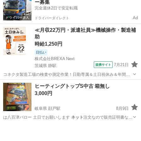
ー募集
完全週休2日で安定転職
Ad
ドライバーダイレクト
≪月収22万円・派遣社員≫機械操作・製造補
助
時給1,250円
日払い
株式会社BREXA Next
7月21日
提携サイト
茨城県 静駅
コネクタ製造工場の検査や測定作業！日勤専属＆土日祝休み＆年間休
日128日★クリーンルーム内作業★マイカー通勤OK＆無料駐車場あり
茨城
常陸大宮市
静駅
その他
ヒーティングトップS中古 箱無し
★就業先食堂利用可！日払い制度あり！《茨城県常陸大宮市》 人気の
3,000円
工場のお仕事 ◇コネクタ製造工...
岐阜県 顔戸駅
8月9日
は八百津バロー 土日でお願いします
ネット
注文なので販売証明書など
はありません
岐阜
加茂郡
顔戸駅
その他
ヒーティングトップ