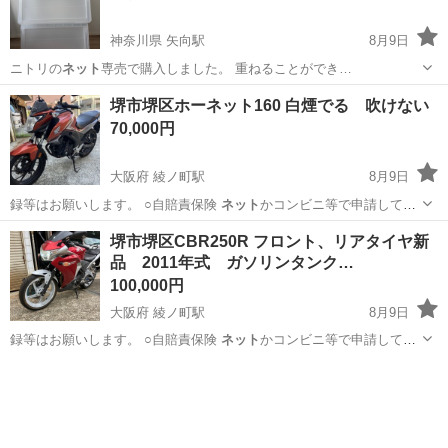
神奈川県 矢向駅
8月9日
ニトリの
ネット
専売で購入しました。 重ねることができ…
神奈川
川崎市
矢向駅
収納家具
堺市堺区ホーネット160 白煙でる 吹けない
70,000円
大阪府 綾ノ町駅
8月9日
録等はお願いします。 ○自賠責保険
ネット
かコンビニ等で申請してく
ださい。 ○下…
大阪
堺市
綾ノ町駅
ホンダ
バッテリー
堺市堺区CBR250R フロント、リアタイヤ新
品 2011年式 ガソリンタンク…
100,000円
大阪府 綾ノ町駅
8月9日
録等はお願いします。 ○自賠責保険
ネット
かコンビニ等で申請してく
ださい。 ○下…
大阪
堺市
綾ノ町駅
ホンダ
バッテリー