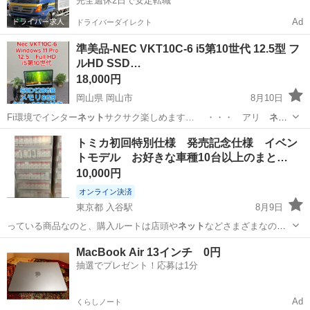
完全週休2日で安定転職
Ad
ドライバーダイレクト
準美品-NEC VKT10C-6 i5第10世代 12.5型 フ
ルHD SSD…
18,000円
岡山県 岡山市
8月10日
Fi環境でインター
ネット
サクサク楽しめます… ・・・ アリ
ネッ
ト
ミーティングやビデ…
岡山
岡山市
ノートパソコン
第10世代
トミカ初回特別仕様 発売記念仕様 イベン
トモデル お好きな車種10台以上のまと…
10,000円
オンライン決済
東京都 入谷駅
8月9日
っている商品なのと、購入ルートは店頭や
ネット
などさまざまなので
パッケージの傷やシワ…
東京
台東区
入谷駅
ミニカー
トミカ
MacBook Air 13インチ 0円
抽選でプレゼント！応募は1分
Ad
くらしノート