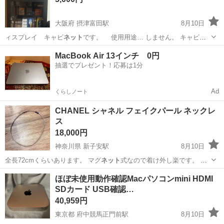
大阪府 摂津富田駅
8月10日
ィスプレイ キャビ
ネット
です。 使用用途… しません。 キャビ
ネ
ット
単体となります。 …
大阪
高槻市
摂津富田駅
収納家具
ikea
MacBook Air 13インチ 0円
抽選でプレゼント！応募は1分
Ad
くらしノート
CHANEL シャネル フェイクパール ネックレ
ス
18,000円
神奈川県 新子安駅
8月10日
全長72cmくらいあります。 マグ
ネット
式なので着け外し楽です。 も
ちろん本…
神奈川
横浜市
新子安駅
アクセサリー
CHANEL
ほぼ未使用動作確認Macパソコンmini HDMI
SDカード USB確認…
40,959円
東京都 府中競馬正門前駅
8月10日