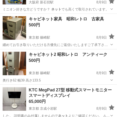
大阪府 新石切駅
8月9日
ミニオン好きな方どうですか？
ネット
でも高くで取引されています。
大阪
東大阪市
新石切駅
キッチン家電
キャビネット家具 昭和レトロ 古家具
500円
東京都 篠崎駅
8月9日
纏めてお引き取りいただける方優先にご返信いたしますご了承下さい
奥行き62 幅35 高さ74
東京
江戸川区
篠崎駅
収納家具
レトロ
キャビネット2 昭和レトロ アンティーク
500円
東京都 篠崎駅
8月9日
奥行き62 幅39 高さ133.5
東京
江戸川区
篠崎駅
収納家具
レトロ
KTC MegPad 27型 移動式スマートモニター
スマートディスプレイ
65,000円
東京都 京成小岩駅
8月9日
した。 説明書のみ付属しませんので
ネット
よりご確認ください。 ⚠︎