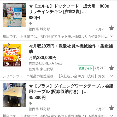
に？ YouTub…
和歌山
和歌山市
外装、車外用品
ポリッシャー
★【エルモ】ドックフード 成犬用 800g
リッチインチキン [在庫2袋] …
880円
福岡県 城野駅
8月9日
州店です。 ✨️店舗では、期間限定で
ネット
表示価格よりも特別割引を
している商品も…
福岡
北九州市
城野駅
その他
商品
≪月収28万円・派遣社員≫機械操作・製造補
助
月給230,000円
株式会社BREXA Next
7月21日
提携サイト
佐賀県 東山代駅
シリコンウェーハ製品の製造業務！【入社祝い金10万円支給】お友達
やカップルとの応募OK◎年間休日129日＆休出なしでプライベート充
佐賀
伊万里市
東山代駅
その他
★【プラス】ダイニングワークテーブル 会議
実♪業務はクリーンルームで快適作業◎自社正社員登用制度あり★1食
用テーブル (配線収納付き) ［…
300円～の格安食堂あり！《佐...
45,800円
福岡県 城野駅
8月9日
州店です。 ✨️店舗では、期間限定で
ネット
表示価格よりも特別割引を