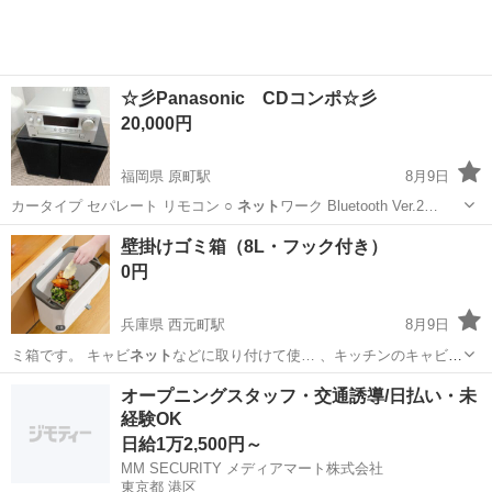
300円～の格安食堂あり！《佐...
☆彡Panasonic CDコンポ☆彡
20,000円
福岡県 原町駅
8月9日
カータイプ セパレート リモコン ○
ネット
ワーク Bluetooth Ver.2…
福岡
糟屋郡
原町駅
オーディオ
PMX
壁掛けゴミ箱（8L・フック付き）
0円
兵庫県 西元町駅
8月9日
ミ箱です。 キャビ
ネット
などに取り付けて使… 、キッチンのキャビ
ネ
ット
に引っ掛けて使用し…
兵庫
神戸市
西元町駅
掃除用具
個人的
オープニングスタッフ・交通誘導/日払い・未
経験OK
日給1万2,500円～
MM SECURITY メディアマート株式会社
東京都 港区