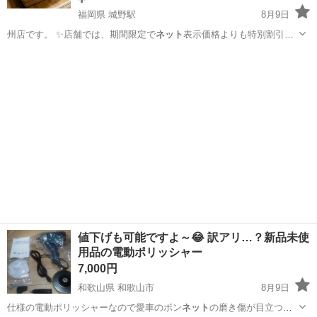
福岡県 城野駅
8月9日
州店です。 ✨️店舗では、期間限定で
ネット
表示価格よりも特別割引を
している商品も…
福岡
北九州市
城野駅
ソファ
商品
値下げも可能ですよ～😂 訳アリ…？新品未使
用品の電動ポリッシャー
7,000円
和歌山県 和歌山市
8月9日
仕様の電動ポリッシャーなので愛車のボン
ネット
の磨き傷が目立つ方