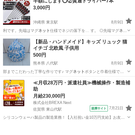
半額にします⭕②貫通ドライバー7本
3,000円
沖縄県 東京駅
8月9日
利です。先端はマグ
ネット
仕様でネジの落下を… す。 ◎先端マグ
ネッ
ト
仕様 ネジを保持し… イバー ・先端マグ
ネット
仕様 ・ボルスター…
沖縄
宜野湾市
東京駅
メンテナンス用品
​【新品・ハンドメイド】キッズ リュック 猫
イチゴ 北欧風 子供用
500円
熊本県 八代駅
8月9日
部までこだわった丁寧な作りです♪ マグ
ネット
ボタンと巾着仕様で、
小さなお子様でも使…
熊本
八代市
八代駅
バッグ
≪月収28万円・派遣社員≫機械操作・製造補
助
月給230,000円
株式会社BREXA Next
7月21日
提携サイト
佐賀県 東山代駅
シリコンウェーハ製品の製造業務！【入社祝い金10万円支給】お友達
やカップルとの応募OK◎年間休日129日＆休出なしでプライベート充
佐賀
伊万里市
東山代駅
その他
実♪業務はクリーンルームで快適作業◎自社正社員登用制度あり★1食