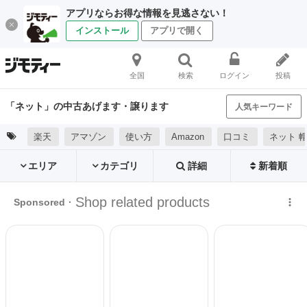
アプリならお得な情報を見逃さない！
インストール
アプリで開く
全国
検索
ログイン
投稿
「ネット」の中古あげます・譲ります
人気キーワード
楽天
アマゾン
使い方
Amazon
口コミ
ネット 
エリア
カテゴリ
詳細
新着順