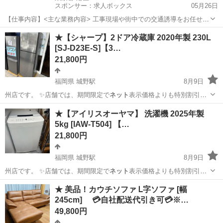
スポンサー：求人ボックス
05月26日
【仕事内容】<主な業務内容> 工事現場や街中での交通誘導をお任せし
ます。 日払い制度と週1日からの柔軟なシフトで、無理なく働けま
アルバイト・パート / 契約社員
★【シャープ】2ドア冷蔵庫 2020年製 230L
す。 ファン付きベストの支給など、熱中症・安全対策も万全です。 工
[SJ-D23E-S]【3…
事現場での歩行者や車両の誘導 安全確...
21,800円
福岡県 城野駅
8月9日
州店です。 ✨️店舗では、期間限定で
ネット
表示価格よりも特別割引を
している商品も…
福岡
北九州市
城野駅
キッチン家電
商品
★【アイリスオーヤマ】 洗濯機 2025年製
5kg [IAW-T504] 【…
21,800円
福岡県 城野駅
8月9日
州店です。 ✨️店舗では、期間限定で
ネット
表示価格よりも特別割引を
している商品も…
福岡
北九州市
城野駅
生活家電
商品
★ 美品！カウチソファ Ꮮ字ソファ [幅
245cm] 💳自社配送代引き可💳※…
49,800円