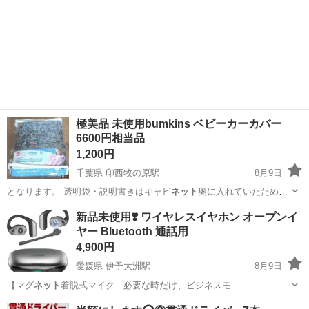
極美品 未使用bumkins ベビーカーカバー
6600円相当品
1,200円
千葉県 印西牧の原駅
8月9日
となります。 透明袋・説明書きはキャビ
ネット
奥に入れていたため、
多少傷みがあります…
千葉
印西市
印西牧の原駅
ベビー用品
ベビーカー
新品未使用❣️ ワイヤレスイヤホン オープンイ
ヤー Bluetooth 通話用
4,900円
愛媛県 伊予大洲駅
8月9日
【マグ
ネット
着脱式マイク｜必要な時だけ、ビジネスモ…
愛媛
大洲市
伊予大洲駅
携帯アクセサリー
マイク