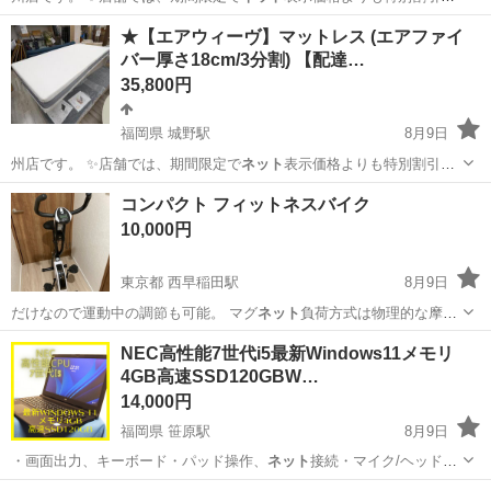
している商品も…
福岡
北九州市
城野駅
オフィス用家具
商品
★【エアウィーヴ】マットレス (エアファイ
バー厚さ18cm/3分割) 【配達…
35,800円
福岡県 城野駅
8月9日
州店です。 ✨️店舗では、期間限定で
ネット
表示価格よりも特別割引を
している商品も…
福岡
北九州市
城野駅
寝具
商品
コンパクト フィットネスバイク
10,000円
東京都 西早稲田駅
8月9日
だけなので運動中の調節も可能。 マグ
ネット
負荷方式は物理的な摩擦
がないため運動音…
東京
新宿区
西早稲田駅
フィットネス、トレーニング
NEC高性能7世代i5最新Windows11メモリ
4GB高速SSD120GBW…
コンパクト
14,000円
福岡県 笹原駅
8月9日
・画面出力、キーボード・パッド操作、
ネット
接続・マイク/ヘッドフ
ォン端子などの基…
福岡
福岡市
笹原駅
ノートパソコン
SSD