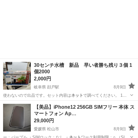
30センチ水槽 新品 早い者勝ち残り３個 1
個2000
2,000円
岐阜県 顔戸駅
8月9日
使わないので出品です。セット内容は
ネット
で調べてください。 1個
2000円 …
岐阜
加茂郡
顔戸駅
その他
水槽
【美品】iPhone12 256GB SIMフリー 本体 ス
マートフォン Ap…
29,000円
愛媛県 松山市
8月9日
ー：パープル ・SIMロック：なし ・
ネット
ワーク利用制限：○ （SIM