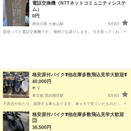
電話交換機（NTTネットコミュニティシステ
ム）
0円
神奈川県 大倉山駅
8月9日
昔使ってた電話交換機です。 無料でお譲りします。 引き取ってくれる
方いたら連絡ください。 自宅近くまできてくれる方限定です。
神奈川
横浜市
大倉山駅
電話、ＦＡＸ
格安原付バイク❣️他在庫多数飛込見学大歓迎❣️
40,000円
東京都 西武柳沢駅
8月9日
不具合が出たり、故障する事もあります。
ネット
で見ていたものとは
違うなぁー、と思われ…
東京
西東京市
西武柳沢駅
ホンダ
役所
格安原付バイク❣️他在庫多数飛込見学大歓迎
🈁
36,500円