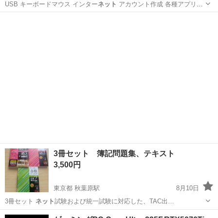
USB キーボードマウス インター
ネット
アカウント作成 各種アプリイ
ンス…
東京
府中市
府中競馬正門前駅
Mac
SSD
3冊セット 簿記問題集、テキスト
3,500円
東京都 秋葉原駅
8月10日
3冊セット
ネット
試験および統一試験に対応した、TAC出…
東京
千代田区
秋葉原駅
参考書
問題集