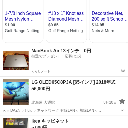
MacBook Air 13インチ 0円
抽選でプレゼント！応募は1分
Ad
くらしノート
LG OLED65C8PJA [65インチ] 2018年式
56,000円
北海道 大通駅
8月10日
ix ○ DAZN ○ Hulu ○
ネット
ワーク 有線LAN ○ 無線LAN ○…
北海道
札幌市
大通駅
テレビ
65インチ
ikea キャビネット
5,000円