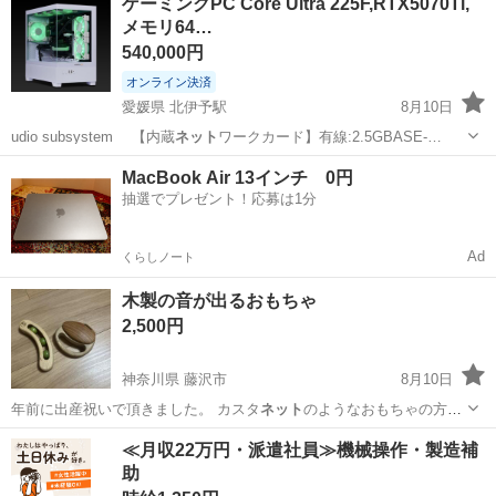
ゲーミングPC Core Ultra 225F,RTX5070Ti,
メモリ64…
540,000円
オンライン決済
愛媛県 北伊予駅
8月10日
udio subsystem 【内蔵
ネット
ワークカード】有線:2.5GBASE-…
愛媛
伊予郡
北伊予駅
デスクトップパソコン
LED
MacBook Air 13インチ 0円
抽選でプレゼント！応募は1分
Ad
くらしノート
木製の音が出るおもちゃ
2,500円
神奈川県 藤沢市
8月10日
年前に出産祝いで頂きました。 カスタ
ネット
のようなおもちゃの方が
本来ゴムで繋がっ…
神奈川
藤沢市
ベビー用品
≪月収22万円・派遣社員≫機械操作・製造補
助