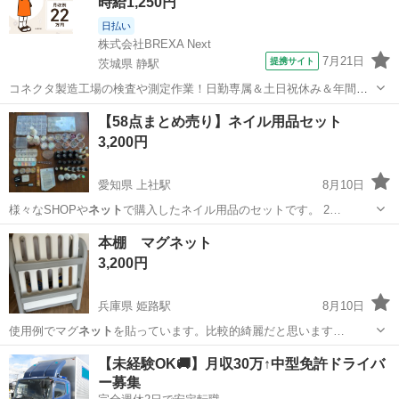
時給1,250円
日払い
株式会社BREXA Next
7月21日
提携サイト
茨城県 静駅
コネクタ製造工場の検査や測定作業！日勤専属＆土日祝休み＆年間休
日128日★クリーンルーム内作業★マイカー通勤OK＆無料駐車場あり
茨城
常陸大宮市
静駅
その他
【58点まとめ売り】ネイル用品セット
★就業先食堂利用可！日払い制度あり！《茨城県常陸大宮市》 人気の
3,200円
工場のお仕事 ◇コネクタ製造工...
愛知県 上社駅
8月10日
様々なSHOPや
ネット
で購入したネイル用品のセットです。 2…
愛知
名古屋市
上社駅
ネイル
用品
本棚 マグネット
3,200円
兵庫県 姫路駅
8月10日
使用例でマグ
ネット
を貼っています。比較的綺麗だと思います…
兵庫
姫路市
姫路駅
おもちゃ
【未経験OK🚚】月収30万↑中型免許ドライバ
ー募集