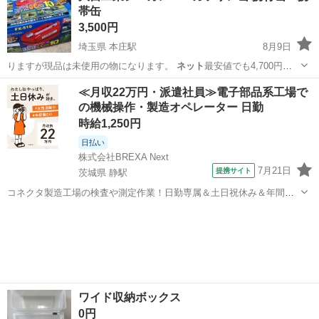
帯缶
3,500円
埼玉県 本庄駅
8月9日
りますが現品は未使用の物になります。
ネット
最安値でも4,700円位
でした。 取引…
埼玉
本庄市
本庄駅
その他
ピース
≪月収22万円・派遣社員≫電子部品系工場で
の機械操作・製造オペレーター 日勤
時給1,250円
日払い
株式会社BREXA Next
7月21日
提携サイト
茨城県 静駅
コネクタ製造工場の検査や測定作業！日勤専属＆土日祝休み＆年間休
日128日★クリーンルーム内作業★マイカー通勤OK＆無料駐車場あり
茨城
常陸大宮市
静駅
その他
★就業先食堂利用可！日払い制度あり！《茨城県常陸大宮市》 人気の
工場のお仕事 ◇コネクタ製造工...
ワイド収納ボックス
0円