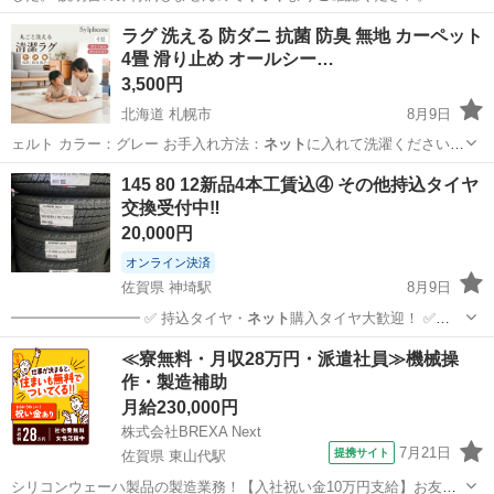
このまま…
東京
江戸川区
京成小岩駅
映像プレーヤー、レコーダー
ラグ 洗える 防ダニ 抗菌 防臭 無地 カーペット
4畳 滑り止め オールシー…
KTC
3,500円
北海道 札幌市
8月9日
ェルト カラー：グレー お手入れ方法：
ネット
に入れて洗濯ください。
乾燥機は使用不可…
北海道
札幌市
カーペット/マット/ラグ
145 80 12新品4本工賃込④ その他持込タイヤ
交換受付中‼️
20,000円
オンライン決済
佐賀県 神埼駅
8月9日
━━━━━━━━━ ✅ 持込タイヤ・
ネット
購入タイヤ大歓迎！ ✅
PayPay・…
佐賀
神埼市
神埼駅
タイヤ、ホイール
タイヤ
≪寮無料・月収28万円・派遣社員≫機械操
作・製造補助
月給230,000円
株式会社BREXA Next
7月21日
提携サイト
佐賀県 東山代駅
シリコンウェーハ製品の製造業務！【入社祝い金10万円支給】お友達