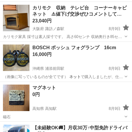
カリモク 収納 テレビ台 コーナーキャビ
ネット ⚠️値下げ交渉ぜひコメントして…
23,040円
大阪府 諏訪ノ森駅
8月9日
カリモク家具 採寸は素人採寸です。 高さ60センチ 収納奥行き85セン
チ、扉を開けて奥にテレビコードを出せる穴があります。 使用してい
大阪
堺市
諏訪ノ森駅
収納家具
BOSCH ボッシュ フォグランプ 16cm
たため、小さな傷がいくつかついています。
16,000円
沖縄県 浦添前田駅
8月9日
（画像に写っているものが全てです）
ネット
で購入しましたが、仕様
変更のためお譲り…
沖縄
浦添市
浦添前田駅
パーツ
マグネット
0円
高知県 高知駅
8月9日
磁石
高知
高知市
高知駅
その他
【未経験OK🚚】月収30万↑中型免許ドライバ