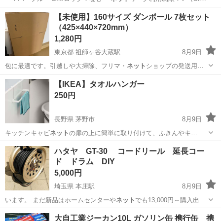
フリー端末…
愛媛
松山市
携帯アクセサリー
【未使用】160サイズ ダンボール 7枚セット
（425×440×720mm）
1,280円
東京都 祖師ヶ谷大蔵駅
8月9日
包に最適です。引越しや大掃除、フリマ・
ネット
ショップの発送用に
もどうぞ。
東京
世田谷区
祖師ヶ谷大蔵駅
ラッピング用品
【IKEA】タオルハンガー
250円
長野県 茅野市
8月9日
キッチンキャビ
ネット
の扉の上に簡単に取り付けて、ふきんやキ…
長野
茅野市
家庭用品
ハタヤ GT-30 コードリール 延長コー
ド ドラム DIY
5,000円
埼玉県 本庄駅
8月9日
います。 まだ新品はホームセンターや
ネット
でも13,000円～購入出来
ますので中…
埼玉
本庄市
本庄駅
その他
ハタヤ
大自工業ジーカン10L ガソリン缶 携行缶 携