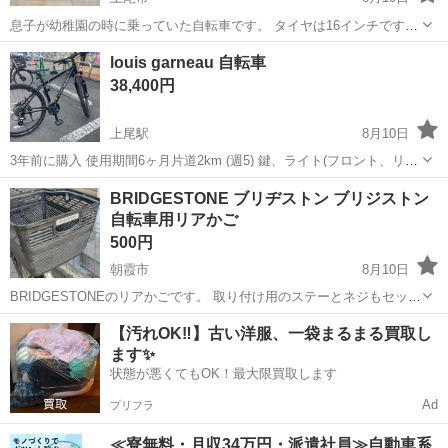
息子が幼稚園の時に乗っていた自転車です。 タイヤは16インチです。
状態はあまり良くありません。 写真のご確認をお願いします。 ・座席
埼玉
上尾市
自転車
louis garneau 自転車
にひび割れ ・全体的にサビあり 今は空気が甘くなっていますが、引き
38,400円
渡し...
上尾駅
8月10日
3年前に購入 使用期間6ヶ月片道2km (週5) 鍵、ライト(フロント、リヤ)
付き
埼玉
上尾市
上尾駅
マウンテンバイク
louis garneau
BRIDGESTONE ブリヂストン ブリジストン
自転車用リアかご
500円
朝霞市
8月10日
BRIDGESTONEのリアかごです。 取り付け用のステーとネジもセット
でお付けします。 サイズは、底面部27x35、開口部35x44ぐらいです。
埼玉
朝霞市
その他
BRIDGESTONE
【汚れOK‼️】古い洋服、一袋まるまる買取し
フロントのチャイルドシート取り外し後のカゴにも使えるそうです
ます✨
が、それ用のステ...
状態が悪くてもOK！最大限買取します
Ad
プリフラ
≪寮無料・月収34万円・派遣社員≫自動車系