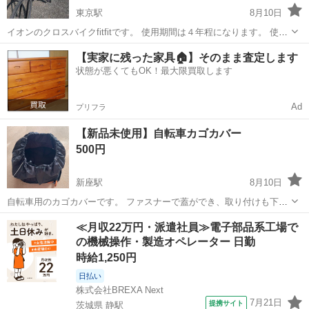
東京駅
8月10日
イオンのクロスバイクfitfitです。 使用期間は４年程になります。 使用
に伴う小キズなどあります。 後輪は交換をおすすめします。 通学や通
埼玉
さいたま市
東京駅
クロスバイク
【実家に残った家具🏠】そのまま査定します
勤にいかがでしょうか？ 代理出品になります。
状態が悪くてもOK！最大限買取します
Ad
プリフラ
【新品未使用】自転車カゴカバー
500円
新座駅
8月10日
自転車用のカゴカバーです。 ファスナーで蓋ができ、取り付けも下部
にゴムが通っているため簡単です。 幅約32センチ 奥行約29センチ 高
埼玉
新座市
新座駅
その他
≪月収22万円・派遣社員≫電子部品系工場で
さ約25センチ 更に、ファスナーを開けると高さを約15センチ上げるこ
の機械操作・製造オペレーター 日勤
とが可能です。 ...
時給1,250円
日払い
株式会社BREXA Next
7月21日
提携サイト
茨城県 静駅