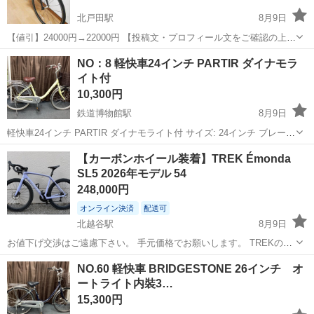
北戸田駅
8月9日
【値引】24000円→22000円 【投稿文・プロフィール文をご確認の上、
お問い合わせ頂ければ幸いです。】 【投稿文に重複する質
埼玉
蕨市
北戸田駅
クロスバイク
個人
NO：8 軽快車24インチ PARTIR ダイナモラ
問・冷やかしには お答えしかねます。】 メーカ
イト付
ー：GIANT...
10,300円
鉄道博物館駅
8月9日
軽快車24インチ PARTIR ダイナモライト付 サイズ: 24インチ ブレー
キ:前キャリパーブレーキ 後ろローラーブレーキ ライト:ダイナモラ
埼玉
さいたま市
鉄道博物館駅
その他
ダイナモ
【カーボンホイール装着】TREK Émonda
イト その他:スタンド、2本鍵、ベル ，前カーゴ付き 自転車整備士...
SL5 2026年モデル 54
248,000円
オンライン決済
配送可
北越谷駅
8月9日
お値下げ交渉はご遠慮下さい。 手元価格でお願いします。 TREKの軽
量オールラウンドロードバイク「Émonda SL5（2026年モデル）」の
埼玉
越谷市
北越谷駅
ロードバイク
NO.60 軽快車 BRIDGESTONE 26インチ オ
出品です。 店頭では完売となり人気が高く入荷数も少なかった注目カ
ートライト内裝3…
ラー「Laven...
15,300円