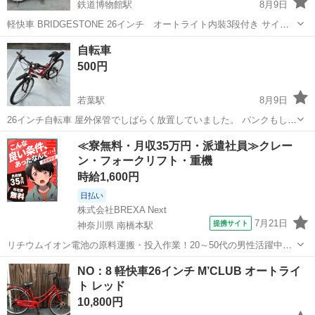
鉄道博物館駅
8月9日
軽快車 BRIDGESTONE 26インチ オートライト内裝3段付き サイ
ズ:26インチ ブレーキ:前 キャリパー、後 ローラーブレーキ ライト:オ
埼玉
さいたま市
鉄道博物館駅
その他
オートライト
自転車
ートライト 遠足:内装3段付 その他:前カゴ有、スタンド有、鍵3...
500円
若葉駅
8月9日
26インチ自転車 屋外保管でしばらく放置していました。 パンクもして
いると思います。
埼玉
鶴ヶ島市
若葉駅
自転車
≪寮無料・月収35万円・派遣社員≫クレー
ン・フォークリフト・重機
時給1,600円
日払い
株式会社BREXA Next
7月21日
提携サイト
神奈川県 南橋本駅
リチウムイオン電池の原料運搬・投入作業！20～50代の男性活躍中★
ワンルーム寮完備！赴任旅費会社負担！年間休日130日★フォークリフ
神奈川
相模原市
南橋本駅
その他
NO：8 軽快車26インチ M’CLUB オートライ
ト免許お持ちの方、活躍中！就業先食堂利用可★《神奈川県相模原
ト レッド
市》 人気の工場のお仕事 ◇電...
10,800円