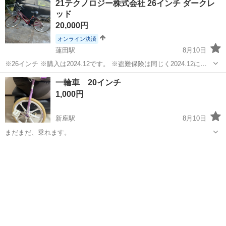
21テクノロジー株式会社 26インチ ダークレ
ッド
20,000円
オンライン決済
蓮田駅
8月10日
※26インチ ※購入は2024.12です。 ※盗難保険は同じく2024.12に加
入しています。 期間は8年なので、残り約6年です。 ※充電器は問題な
埼玉
蓮田市
蓮田駅
電動アシスト自転車
テクノロジー
一輪車 20インチ
しです。 ※充電池もそれなりです。 買って乗って2年弱くらいで...
1,000円
新座駅
8月10日
まだまだ、乗れます。
埼玉
新座市
新座駅
一輪車