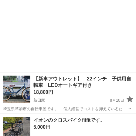
は返信しません ※...
【新車アウトレット】 22インチ 子供用自
転車 LEDオートギア付き
18,800円
新田駅
8月10日
埼玉県草加市の自転車屋です。 個人経営でコストを抑えているた
め、 修理は量販店より大幅に安く 一般車も同じ価格帯ならより良
埼玉
草加市
新田駅
自転車
量販店
イオンのクロスバイクfitfitです。
いものを意識して販売しています。 ※値下げ不可 値下げ交渉メール
5,000円
は返信しません ※...