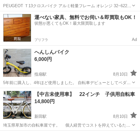
PEUGEOT Ｔ13クロスバイク アルミ軽量フレーム オレンジ 32−622
700x32C 28x15/8x11/4 前輪1段後輪7段ギア 綺麗に使われておりま
埼玉
新座市
新座駅
クロスバイク
運べない家具、無料でお伺い＆即買取もOK！
す。 ネジ類錆有り 不具合無し 購入時52800円
状態が悪くてもOK！最大限買取します
Ad
プリフラ
へんしんバイク
6,000円
指扇駅
8月10日
5年前に購入し、4年ほど使用しました。 自転車デビューとしてペダル
なしからスタートし、すぐ乗れるようになりました☺︎ サイズアウトし
埼玉
さいたま市
指扇駅
その他
【中古未使用車】 22インチ 子供用自転車
ましたので出品します。 自宅内で保管していましたので比較的綺麗な
14,800円
方かと思います。 ※説明書...
新田駅
8月10日
埼玉県草加市の自転車屋です。 個人経営でコストを抑えているた
め、 修理は量販店より大幅に安く 一般車も同じ価格帯ならより良
埼玉
草加市
新田駅
自転車
量販店
いものを意識して販売しています。 ※値下げ不可 値下げ交渉メール