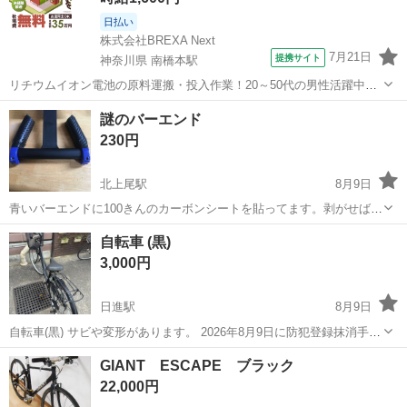
日払い
株式会社BREXA Next
7月21日
提携サイト
神奈川県 南橋本駅
リチウムイオン電池の原料運搬・投入作業！20～50代の男性活躍中★
ワンルーム寮完備！赴任旅費会社負担！年間休日130日★フォークリフ
神奈川
相模原市
南橋本駅
その他
謎のバーエンド
ト免許お持ちの方、活躍中！就業先食堂利用可★《神奈川県相模原
230円
市》 人気の工場のお仕事 ◇電...
北上尾駅
8月9日
青いバーエンドに100きんのカーボンシートを貼ってます。剥がせば少
し傷がある青いバーエンドになります ☆プロフィール必読 ☆自己紹介
埼玉
上尾市
北上尾駅
自転車
シート
自転車 (黒)
欄空欄・定型文そのまま不可 ☆近隣の方限定・遠方の方不可 ☆希望の
3,000円
日時記載ください ☆時間...
日進駅
8月9日
自転車(黒) サビや変形があります。 2026年8月9日に防犯登録抹消手続
き済み。 (情報の抹消まで、2~3週間かかる見込みのようです。) 【購
埼玉
さいたま市
日進駅
クロスバイク
GIANT ESCAPE ブラック
入日時】 2021年4月 【購入金額】 13,400円 ⚠️日進駅、また...
22,000円