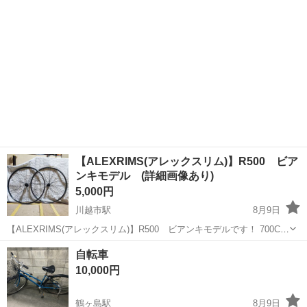
スポンジは取り外して、洗う...
【ALEXRIMS(アレックスリム)】R500 ビア
ンキモデル (詳細画像あり)
5,000円
川越市駅
8月9日
【ALEXRIMS(アレックスリム)】R500 ビアンキモデルです！ 700C
ETRTO 622×14mm リム外幅 約19mm リム内幅 14mm フロン
埼玉
川越市
川越市駅
その他
自転車
トハブ SHIMANO(シマノ) HB-3...
10,000円
鶴ヶ島駅
8月9日