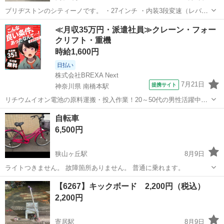
ブリヂストンのシティーノです。 ・27インチ ・内装3段変速（レバー
＆プッシュボタン式シフト） ・オートライト付き（暗くなると自動点
埼玉
川越市
鶴ヶ島駅
自転車
≪月収35万円・派遣社員≫クレーン・フォー
灯） ・通常使用による傷や汚れはありますが、走行、変速ブレーキに
クリフト・重機
問題なく、まだまだお使いい...
時給1,600円
日払い
株式会社BREXA Next
7月21日
提携サイト
神奈川県 南橋本駅
リチウムイオン電池の原料運搬・投入作業！20～50代の男性活躍中★
ワンルーム寮完備！赴任旅費会社負担！年間休日130日★フォークリフ
神奈川
相模原市
南橋本駅
その他
自転車
ト免許お持ちの方、活躍中！就業先食堂利用可★《神奈川県相模原
6,500円
市》 人気の工場のお仕事 ◇電...
狭山ヶ丘駅
8月9日
ライトつきません。 故障箇所ありません。 普通に乗れます。
埼玉
所沢市
狭山ヶ丘駅
自転車
【6267】キックボード 2,200円（税込）
2,200円
寄居駅
8月9日