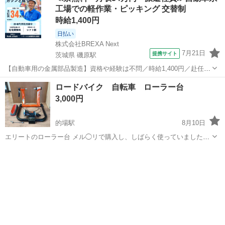
工場での軽作業・ピッキング 交替制
時給1,400円
日払い
株式会社BREXA Next
7月21日
提携サイト
茨城県 磯原駅
【自動車用の金属部品製造】資格や経験は不問／時給1,400円／赴任旅
費会社負担／正社員登用のチャンスあり／食堂利用可能／マイカー通
茨城
北茨城市
磯原駅
その他
ロードバイク 自転車 ローラー台
勤OK《茨城県茨城市》 人気の工場のお仕事 ◇トラックの金属部品の
3,000円
製造◇ ★トラックの金属...
的場駅
8月10日
エリートのローラー台 メル◯リで購入し、しばらく使っていましたが
ここ数年使わなくなり保管してました。 多少傷ありますが錆びなど無
埼玉
川越市
的場駅
自転車
く綺麗です。 ホコリも取れる所は拭きましたが、細かい所はちょっと
残ってます。 どなたか興味があ...