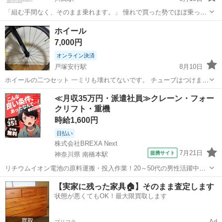
「組む手間なく、そのまま乗れます。」 憧れで買った勢でほぼ乗って
ないです。。。 当方178 cm程度ですのでその辺りの身長の方にフィッ
埼玉
川口市
川口駅
ロードバイク
AMPIO
ホイール
トするかと。 コーダブルームさんで組んで頂いた車両です。 ​「クロモ
7,000円
リフレーム...
オンライン決済
戸塚安行駅
8月10日
ホイールの二つセット 一ミリも壊れてないです。 チューブはつけま
す。 スプロケもつけます。 700ccです 8月10日12時くらいまでに受け
埼玉
川口市
戸塚安行駅
自転車
ホイール
≪月収35万円・派遣社員≫クレーン・フォー
取ってくれたら1000円引きします。現金でもどっちでもいけます 早め
クリフト・重機
にお願いいたします。
時給1,600円
日払い
株式会社BREXA Next
7月21日
提携サイト
神奈川県 南橋本駅
リチウムイオン電池の原料運搬・投入作業！20～50代の男性活躍中★
ワンルーム寮完備！赴任旅費会社負担！年間休日130日★フォークリフ
神奈川
相模原市
南橋本駅
その他
【実家に残った家具🏠】そのまま査定します
ト免許お持ちの方、活躍中！就業先食堂利用可★《神奈川県相模原
状態が悪くてもOK！最大限買取します
市》 人気の工場のお仕事 ◇電...
Ad