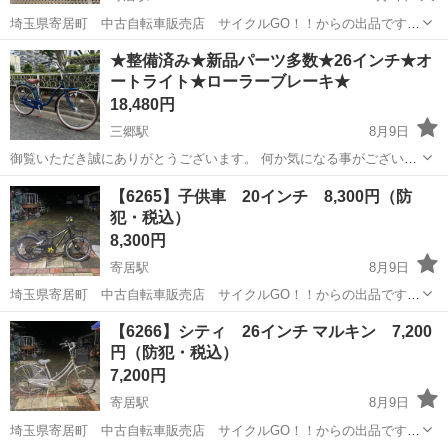
埼玉県寄居町 中古自転車販売店 サイクルGO！！からの出品です。
中古自転車ですのでご来店頂き状態の確認をお願い致します。
埼玉
大里郡
寄居駅
その他
キックボード
★整備済み★新品パーツ多数★26インチ★オ
【6267】キックボード 2,200円（税込） 既に店頭にない場合もござ
ートライト★ローラーブレーキ★
いますので、お手数です...
18,480円
三郷駅
8月9日
御覧いただき誠にありがとうございます。 何か気になる事がございま
したらお気軽にメッセージを頂けたら幸いです。 詳細な状態について
埼玉
三郷市
三郷駅
その他
オートライト
【6265】子供車 20インチ 8,300円（防
は個人の主観も御座いますので ご来店頂き直接ご確認して頂くことを
犯・税込）
お勧めしております...
8,300円
寄居駅
8月9日
埼玉県寄居町 中古自転車販売店 サイクルGO！！からの出品です。
中古自転車ですのでご来店頂き状態の確認をお願い致します。
埼玉
大里郡
寄居駅
自転車
防犯
【6266】シティ 26インチ マルキン 7,200
【6265】子供車 20インチ 8,300円（防犯・税込） 外装6段・バンド
円（防犯・税込）
ブレーキ・LEDオー...
7,200円
寄居駅
8月9日
埼玉県寄居町 中古自転車販売店 サイクルGO！！からの出品です。