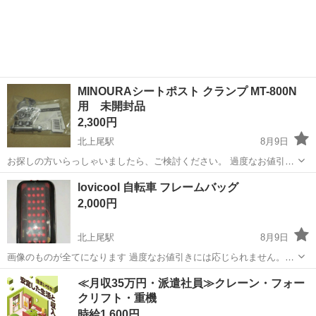
中古自転車ですのでご来店頂き状態の確認をお願い致します。
埼玉
大里郡
寄居駅
自転車
マルキン
【6266】シティ 26インチ マルキン 7,200円（防犯・税込） 内装3
段・電球オートライ...
MINOURAシートポスト クランプ MT-800N
用 未開封品
2,300円
北上尾駅
8月9日
お探しの方いらっしゃいましたら、ご検討ください。 過度なお値引き
には応じられません。 画像のものが全てになります 【お値下げ交渉不
埼玉
上尾市
北上尾駅
その他
MINOURA
lovicool 自転車 フレームバッグ
可】 MINOURAシートポスト クランプ MT-800N用 未開封品 仕様詳
2,000円
細等...
北上尾駅
8月9日
画像のものが全てになります 過度なお値引きには応じられません。
lovicool 自転車 フレームバッグ ☆プロフィール必読 ☆自己紹介欄空
埼玉
上尾市
北上尾駅
自転車
フレーム
≪月収35万円・派遣社員≫クレーン・フォー
欄・定型文そのまま不可 ☆近隣の方限定・遠方の方不可 ☆希望の日時
クリフト・重機
記載ください...
時給1,600円