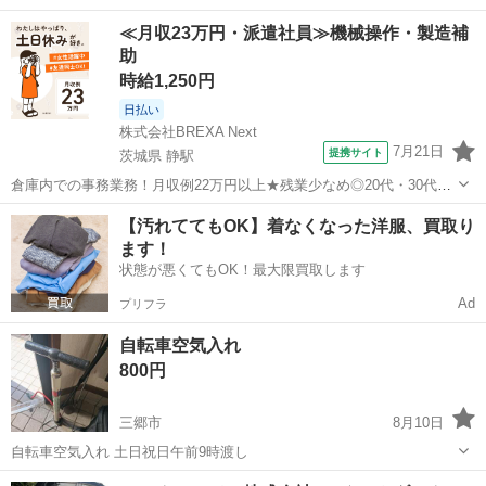
本 脱着式LEDライトTYPE-C充電式 カラー：ブラック、ホワイト ■フ
埼玉
川越市
笠幡駅
自転車
サドル
≪月収23万円・派遣社員≫機械操作・製造補
レームサイズ：380mm ■寸法 全長(約)：1760mm 全幅(約)...
助
時給1,250円
日払い
株式会社BREXA Next
7月21日
提携サイト
茨城県 静駅
倉庫内での事務業務！月収例22万円以上★残業少なめ◎20代・30代・
40代の男女活躍中！空調完備で快適作業★食堂利用可◎マイカー通勤
茨城
常陸大宮市
静駅
その他
【汚れててもOK】着なくなった洋服、買取り
OK◎無料駐車場完備！《茨城県常陸大宮市》 人気の工場のお仕事 ◇
ます！
電子部品製造倉庫内の事務...
状態が悪くてもOK！最大限買取します
Ad
プリフラ
自転車空気入れ
800円
三郷市
8月10日
自転車空気入れ 土日祝日午前9時渡し
埼玉
三郷市
その他