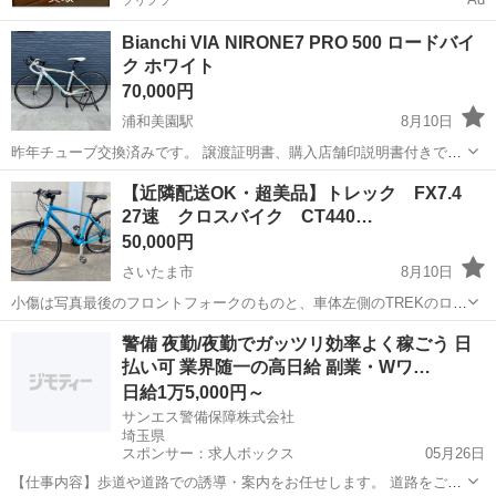
プリフラ
Bianchi VIA NIRONE7 PRO 500 ロードバイ
ク ホワイト
70,000円
浦和美園駅
8月10日
昨年チューブ交換済みです。 譲渡証明書、購入店舗印説明書付きで
す。 - ブランド: Bianchi - モデル名: VIA NIRONE7 PRO - カラー: ホ
埼玉
さいたま市
浦和美園駅
ロードバイク
【近隣配送OK・超美品】トレック FX7.4
ワイト - サイズ:500
27速 クロスバイク CT440…
50,000円
さいたま市
8月10日
小傷は写真最後のフロントフォークのものと、車体左側のTREKのロゴ
のEの真ん中にあるわずかなものだけで、それ以外は新古品に近いくら
埼玉
さいたま市
クロスバイク
トレック
警備 夜勤/夜勤でガッツリ効率よく稼ごう 日
いサビも不具合も一切無い相当綺麗な美品です！ スプロケット、左
払い可 業界随一の高日給 副業・Wワ…
右グリップ、前後タイヤ、前後...
日給1万5,000円～
サンエス警備保障株式会社
埼玉県
スポンサー：求人ボックス
05月26日
【仕事内容】歩道や道路での誘導・案内をお任せします。 道路をご利