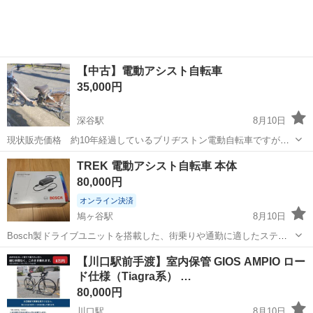
【中古】電動アシスト自転車
35,000円
深谷駅
8月10日
現状販売価格 約10年経過しているブリヂストン電動自転車ですがま
だ使用できます 後ろタイヤすり減り多め 持ち帰り価格 配送希望の場
埼玉
深谷市
深谷駅
電動アシスト自転車
ブリヂストン
TREK 電動アシスト自転車 本体
合距離によって＋で配送致します メーカー ブリヂストン 大きさ 24
80,000円
インチ カギ キー３本...
オンライン決済
鳩ヶ谷駅
8月10日
Bosch製ドライブユニットを搭載した、街乗りや通勤に適したステッ
プスルーフレームの電動アシスト自転車です。 - ブランド: TREK - ド
埼玉
川口市
鳩ヶ谷駅
電動アシスト自転車
【川口駅前手渡】室内保管 GIOS AMPIO ロー
ライブユニット: Bosch - タイヤブランド: Bontrager - フレ...
ド仕様（Tiagra系） …
80,000円
川口駅
8月10日