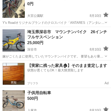
0円
大宮公園駅
8月10日
Y's Roadオリジナルブランドのクロスバイク「ANTARES（アンタレ
ス）」です。 乗る人がいないので廃品回収に出そうと思ったのです
埼玉
さいたま市
大宮公園駅
クロスバイク
埼玉県深谷市 マウンテンバイク 26インチ
が、もしかしたらレストアして使う人がいるかも知れないと思いまし
フルサスペンション
て出品しました。 ...
25,000円
深谷市
8月10日
嫁がごくたまに使用していたマウンテンバイクです。 要望もあり乗り
心地をメインにカスタムしていますので、 荒れ地でも振動は少なく仕
埼玉
深谷市
マウンテンバイク
ディスクブレーキ
【実家に残った家具🏠】そのまま査定します
上げています。 フカフカな感じです。 カチカチな自転車が好きな方は
状態が悪くてもOK！最大限買取します
オススメしません。 ...
Ad
プリフラ
子供用自転車
500円
上尾市
8月10日