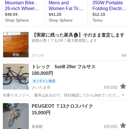
【実家に残った家具🏠】そのまま査定します
状態が悪くてもOK！最大限買取します
Ad
プリフラ
トレック fuel8 29er フルサス
180,000円
オンライン決済
さいたま市
8月10日
街乗りオンリー。 傷等はあるので、現社確認してから決めていただい
て構いません。
埼玉
さいたま市
マウンテンバイク
PEUGEOT Ｔ13クロスバイク
15,000円
新座駅
8月10日