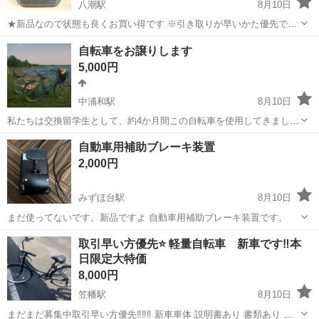
八潮駅
8月10日
★新品なので状態も良くお買い得です ※引き取りが早いかた優先で
す。 ※あさひ自転車で(３０８０円税込)で販売されてる商品です。
埼玉
三郷市
八潮駅
その他
BRIDGESTONE
自転車をお譲りします
【BRIDGESTONE 製品】 ★後ろ用バスケット ※樹脂製品で...
5,000円
中浦和駅
8月10日
私たちは交換留学生として、約4か月間この自転車を使用してきまし
た。 帰国のため、私たちの自転車2台をお譲りすることになりまし
埼玉
さいたま市
中浦和駅
自転車
自動車用補助ブレーキ装置
た。 なお、色違いでもう1台同時に出品しております。青色の方が若
2,000円
干大きめのサイズで、どちらか...
みずほ台駅
8月10日
まだ使ってないです。新品ですよ 自動車用補助ブレーキ装置です。
埼玉
富士見市
みずほ台駅
その他
取引早い方優先⭐️ 軽量自転車 新車です‼️本
日限定大特価
8,000円
笠幡駅
8月10日
まだまだ募集中取引早い方優先‼️‼️‼️ 新車車体 説明書あり 書類あり 鍵2