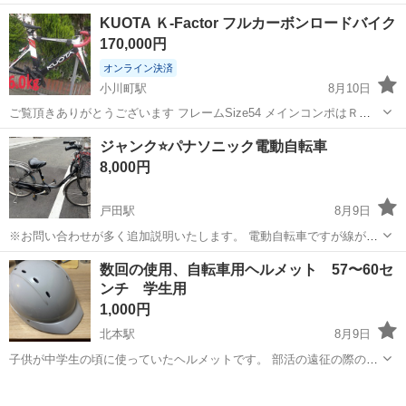
用される車両や歩行者の方が安全に安心して通行するために適切に誘
アルバイト・パート
KUOTA Ｋ-Factor フルカーボンロードバイク
導してください。 勤務地へは直行直帰OKです! <未経験でも安心!!> 丁
170,000円
寧な研修20hで基本的な知識を...
オンライン決済
小川町駅
8月10日
ご覧頂きありがとうございます フレームSize54 メインコンポはＲ
7000で組み上げております。 エアロハンドル TOSEEK（新品） バー
埼玉
比企郡
小川町駅
ロードバイク
ジャンク⭐️パナソニック電動自転車
テープ （新品） サドル （新品） ワイヤー アウターワイヤー
8,000円
（新品） チェーン...
戸田駅
8月9日
※お問い合わせが多く追加説明いたします。 電動自転車ですが線が切
れてしまってから電動が作動しなくなりました。 修理ですが、自転車
埼玉
戸田市
戸田駅
電動アシスト自転車
数回の使用、自転車用ヘルメット 57〜60セ
修理店にもっていきましたがモーターが壊れてる可能性が高く５万〜
ンチ 学生用
６万くらいかかると言われました。...
1,000円
北本駅
8月9日
子供が中学生の頃に使っていたヘルメットです。 部活の遠征の際のみ
の使用の為、数回の使用です。 表記サイズは57〜<0センチです、画像
埼玉
桶川市
北本駅
その他
ヘルメット
をご確認下さい。 自転車カゴに入れた際の、傷が少しあります。 中の