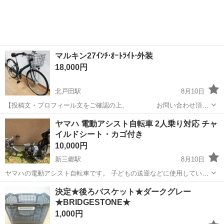
マルキン27ｲﾝﾁ⋅ｵｰﾄﾗｲﾄ⋅外装
18,000円
北戸田駅
8月10日
【投稿文・プロフィール文をご確認の上、 お問い合わせ頂け
れば幸いです。】 【投稿文に重複する質問・冷やかしには
埼玉
蕨市
北戸田駅
その他
ヤマハ 電動アシスト自転車 2人乗り対応 チャ
お答えしかねます。】 メーカー：marukin カラ
イルドシート・カゴ付き
ー：グリーン タイヤサイ...
10,000円
新三郷駅
8月10日
ヤマハの電動アシスト自転車です。 子どもの送迎などに使用していま
したが、使用しなくなったため出品します。 ・YAMAHA 電動アシス
埼玉
三郷市
新三郷駅
電動アシスト自転車
決定★後ろバスケット★ダークグレー
ト自転車 ・バッテリー 12.3Ah ・バッテリー充電機あり ・前後チャイ
★BRIDGESTONE★
ルドシート付き ...
1,000円