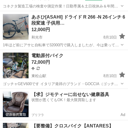
コネクタ製造工場の検査や測定作業！日勤専属＆土日祝休み＆年間休
日128日★クリーンルーム内作業★マイカー通勤OK＆無料駐車場あり
茨城
常陸大宮市
静駅
その他
あさひ[ASAHI] ドライド R 266 -N 26インチ 6
★就業先食堂利用可！日払い制度あり！《茨城県常陸大宮市》 人気の
段変速 子供用…
工場のお仕事 ◇コネクタ製造工...
12,000円
和光市
8月10日
1年ほど前にアサヒ自転車で32000円で購入しましたが、今は乗ってい
ないので出品します。 自転車に乗る練習のために使用していたので、
埼玉
和光市
自転車
電動原付バイク
細かい傷はありますが、使用期間1年位なので綺麗な方だと思います。
72,000円
ただし、転んだ時にライト...
東松山駅
8月10日
ゴッチャGEV600です イタリア発祥のブランド・GOCCIA（ゴッチ
ア）が展開するスタイリッシュでお手頃な電動スクーターです。普通
埼玉
東松山市
東松山駅
その他
GEV
【求】ジモティーに出せない健康器具
自動車免許で運転でき、家庭用100V電源で手軽に充電できるのが大き
状態が悪くてもOK！最大限買取します
な魅力です リアボックス、...
Ad
プリフラ
【要整備】クロスバイク【ANTARES】