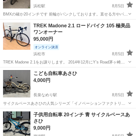
浜松駅
8月5日
BMXの確か20インチです 前輪がパンクしております。直せる方やパー
ツ取りにオススメです。メーカーは不明です
静岡
浜松市
浜松駅
BMX
TREK Madone 2.1 ロードバイク 105 極美品
ワンオーナー
95,000円
オンライン決済
浜松市
8月5日
TREK Madone 2.1をお譲りします。 2014年12月にY’s Road茅ヶ崎店
で新品購入したワンオーナー車です。 引越しのため手放します。 ■状
静岡
浜松市
クロスバイク
こども自転車あさひ
態 ・落車なし ・走行距離50km未満 ・室内保管 ・...
4,000円
長泉なめり駅
8月5日
サイクルベースあさひの人気シリーズ「イノベーションファクトリ
ー」の自転車です。乗り降りしやすい低床フレームと、おしゃれなア
静岡
駿東郡
長泉なめり駅
自転車
子供用自転車 20インチ 青 サイクルベースあ
イボリーカラーが特徴です。 3〜5歳 が乗れます 中古ですが、まだ全
さひ
然乗れます！
9,000円