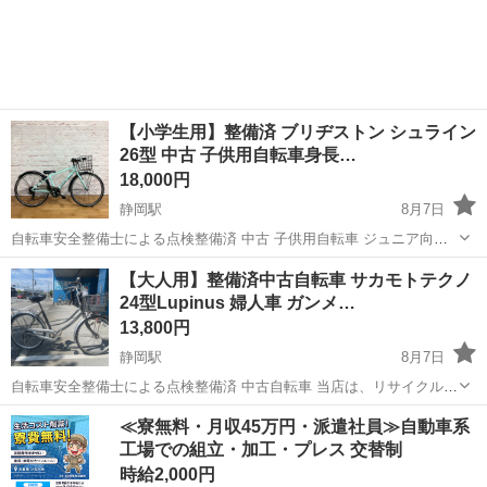
【小学生用】整備済 ブリヂストン シュライン
26型 中古 子供用自転車身長…
18,000円
静岡駅
8月7日
自転車安全整備士による点検整備済 中古 子供用自転車 ジュニア向け
当店は、リサイクルショップではないため、ジモティー掲載の中古自
静岡
静岡市
静岡駅
クロスバイク
防犯登録
【大人用】整備済中古自転車 サカモトテクノ
転車は10台程度しか常時展示していません。他車両は別店舗や倉庫に
24型Lupinus 婦人車 ガンメ…
あります。 また、ジモ...
13,800円
静岡駅
8月7日
自転車安全整備士による点検整備済 中古自転車 当店は、リサイクルシ
ョップではないため、ジモティー掲載の中古自転車は10台程度しか常
静岡
静岡市
静岡駅
その他
防犯登録
≪寮無料・月収45万円・派遣社員≫自動車系
時展示していません。他車両は別店舗や倉庫にあります。 また、ジモ
工場での組立・加工・プレス 交替制
ティー掲載スタッフは１...
時給2,000円