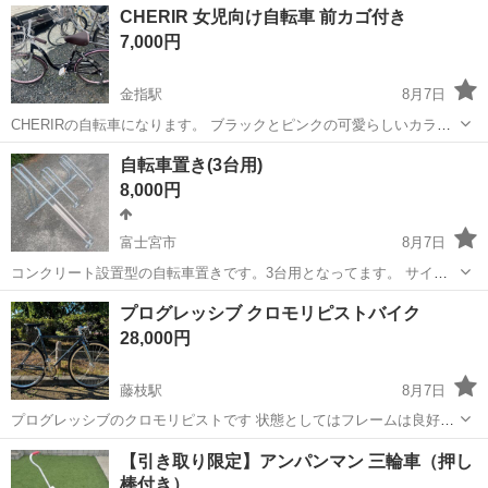
CHERIR 女児向け自転車 前カゴ付き
7,000円
金指駅
8月7日
CHERIRの自転車になります。 ブラックとピンクの可愛らしいカラー
デザインで、女性やお子様におすすめです。 フロントに金属製カゴが
静岡
浜松市
金指駅
クロスバイク
自転車置き(3台用)
付属し、買い物時の荷物を収納可能です。 サドル高さ調整ができ、通
8,000円
学や近所へのお出かけに活用で...
富士宮市
8月7日
コンクリート設置型の自転車置きです。3台用となってます。 サイズ
横：1200mm 縦：900mm 高さ：650mm コンクリート土間にアンカー
静岡
富士宮市
その他
プログレッシブ クロモリピストバイク
とボルトで固定可能です 運搬費用：要相談 コンクリートへの設置作業
28,000円
(固定金具含む...
藤枝駅
8月7日
プログレッシブのクロモリピストです 状態としてはフレームは良好で
細かい傷や汚れはありますが目立つ大きな傷はございません、グリッ
静岡
藤枝市
藤枝駅
クロスバイク
ペダル
【引き取り限定】アンパンマン 三輪車（押し
プに汚れ、破れがあるので交換することをおすすめします。 いくつか
棒付き）
カスタムをしてあります、ハンドルは...