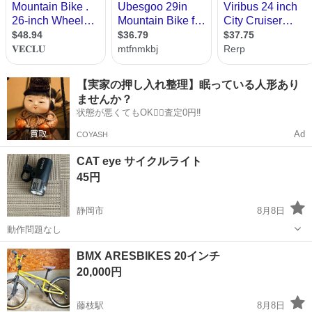
【実家の押し入れ整理】眠っている人形あり
ませんか？
状態が悪くてもOK🙆‍♀️査定0円‼️
Ad
COYASH
CAT eye サイクルライト
45円
静岡市
8月8日
動作問題なし
静岡
静岡市
ロードバイク
BMX ARESBIKES 20インチ
20,000円
藤枝駅
8月8日