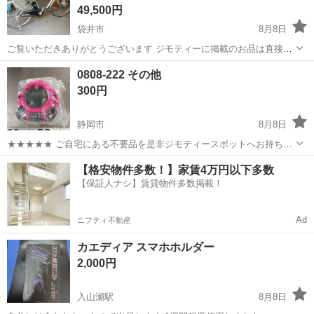
49,500円
袋井市
8月8日
ご覧いただきありがとうございます ジモティーに掲載のお品は直接当
店にお越しいただける方のみに販売しております。 その際、軽トラッ
静岡
袋井市
電動アシスト自転車
商品
0808-222 その他
クの貸し出しや配達も行っておりますのでご利用ください。 店頭でも
300円
販売しておりますので、売り...
静岡市
8月8日
★★★★★ ご自宅にある不要品を是非ジモティースポットへお持ち込
みしませんか？ 家電、趣味・スポーツ・レジャー用品、こども用品、
静岡
静岡市
その他
スポット
【格安物件多数！】家賃4万円以下多数
衣料服飾品、生活雑貨、家具、本、CD・DVDなどが無料でまとめて持
【保証人ナシ】賃貸物件多数掲載！
ち込めます！ ※詳細はこ...
Ad
ニフティ不動産
カエディア スマホホルダー
2,000円
入山瀬駅
8月8日