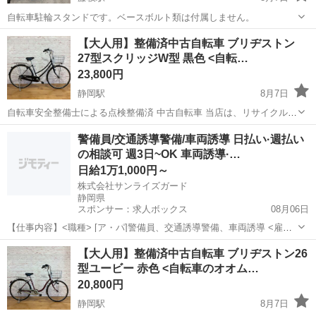
自転車駐輪スタンドです。ベースボルト類は付属しません。
静岡
藤枝市
藤枝駅
その他
【大人用】整備済中古自転車 ブリヂストン
27型スクリッジW型 黒色 <自転…
23,800円
静岡駅
8月7日
自転車安全整備士による点検整備済 中古自転車 当店は、リサイクルシ
ョップではないため、ジモティー掲載の中古自転車は10台程度しか常
静岡
静岡市
静岡駅
その他
防犯登録
警備員/交通誘導警備/車両誘導 日払い·週払い
時展示していません。他車両は別店舗や倉庫にあります。 また、ジモ
の相談可 週3日~OK 車両誘導·…
ティー掲載スタッフは１...
日給1万1,000円～
株式会社サンライズガード
静岡県
スポンサー：求人ボックス
08月06日
【仕事内容】<職種> [ア・パ]警備員、交通誘導警備、車両誘導 <雇用
形態> アルバイト・パート <給与> [ア・パ]日給11,000円～ 交通費:一
アルバイト・パート
【大人用】整備済中古自転車 ブリヂストン26
部支給 規定あり 入社祝い金 5万円支給!/ 友人紹介料 5万円支給!/ 規定
型ユービー 赤色 <自転車のオオム…
あ...
20,800円
静岡駅
8月7日