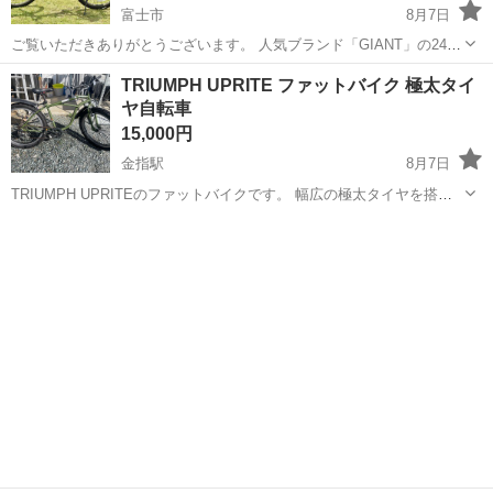
富士市
8月7日
ご覧いただきありがとうございます。 人気ブランド「GIANT」の24イ
ンチ本格キッズマウンテンバイク「XTC JR 24」です。 ■ 商品の状態
静岡
富士市
マウンテンバイク
XTC
TRIUMPH UPRITE ファットバイク 極太タイ
・年式 / 使用期間：2020年モデル / 約5年 ...
ヤ自転車
15,000円
金指駅
8月7日
TRIUMPH UPRITEのファットバイクです。 幅広の極太タイヤを搭載
し、砂利道、砂浜、未舗装路など悪路でも安定した走行が可能です。
静岡
浜松市
金指駅
マウンテンバイク
複数段変速機構付き、前後フェンダーが装着されており、泥はねを抑
えられます。 街乗り、キ...