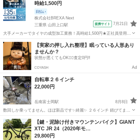
時給1,500円
のママチャリ...
日払い
株式会社BREXA Next
7月21日
提携サイト
三重県 山田上口駅
大手メーカーでタイヤの成型加工業務！高時給1,500円★正社員登用制
度あり！ワンルーム寮完備！マイカー通勤OK！無料駐車場あり！《三
三重
伊勢市
山田上口駅
その他
【実家の押し入れ整理】眠っている人形あり
重県伊勢市》 人気の工場のお仕事 ◇タイヤの製造◇ トラック・バ
ませんか？
ス・RV車用を中心とした...
状態が悪くてもOK🙆‍♀️査定0円‼️
Ad
COYASH
自転車２６インチ
22,000円
岳南富士岡駅
8月8日
数回しか乗ってません。ほぼ新品です✨綺麗✨ ２６インチ 錆びてませ
ん❗️ 怪我したのでもう乗ることはないです。 定価43000円 自宅まで取
静岡
富士市
岳南富士岡駅
自転車
【鍵・泥除け付きマウンテンバイク】GIANT
りに来て下さい。 現物確認してからでも大丈夫です 平日昼間、夜何時
XTC JR 24（2020年モ…
でも構いません
29,800円