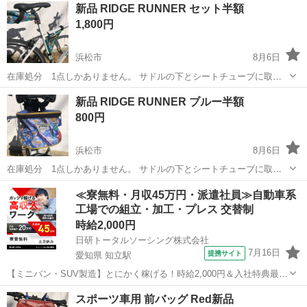
新品 RIDGE RUNNER セット半額
1,800円
浜松市
8月6日
在庫処分 1点しかありません。 サドルの下とシートチューブに取り
付けるバッグです。 予備のチューブや工具等々入れます。 定価
静岡
浜松市
その他
RUNNER
新品 RIDGE RUNNER ブルー半額
￥3600の半額です。 1点しありませんので早い者勝ちです。 ノークレ
800円
ームノーリターン...
浜松市
8月6日
在庫処分 1点しかありません。 サドルの下とシートチューブに取り
付けるバッグです。 予備のチューブや工具等々入れます。 定価￥１６
静岡
浜松市
その他
RUNNER
≪寮無料・月収45万円・派遣社員≫自動車系
００の半額です。 1点しありませんので早い者勝ちです。 ノークレー
工場での組立・加工・プレス 交替制
ムノーリターン...
時給2,000円
日研トータルソーシング株式会社
7月16日
提携サイト
愛知県 知立駅
【ミニバン・SUV製造】とにかく稼げる！時給2,000円＆入社特典最大
20万円支給！／寮費無料＆生活備品付き／土日休み／未経験OK＆研修
愛知
刈谷市
知立駅
その他
スポーツ車用 前バッグ Red新品
あり◎ ミニバン・SUV製造 トヨタ車体各工場でのミニバン・SUV新