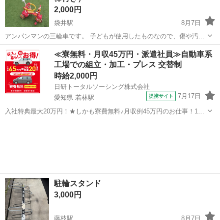
2,000円
袋井駅
8月7日
アンパンマンの三輪車です。 子どもが使用したものなので、傷や汚
れ、色あせなど使用感があります。 ※ペダルロックが壊れているた
静岡
袋井市
袋井駅
三輪車
≪寮無料・月収45万円・派遣社員≫自動車系
め、フリー・固定の切り替えはできません。 その点をご理解いただけ
工場での組立・加工・プレス 交替制
る方のみお願いいた...
時給2,000円
日研トータルソーシング株式会社
7月17日
提携サイト
愛知県 若林駅
入社特典最大20万円！★しかも寮費無料♪月収例45万円のお仕事！1年
目で年収560万円も可能！あなたの手で自動車をつくりませんか？ お
愛知
豊田市
若林駅
その他
仕事について トヨタ車体各工場でのミニバン・SUV新車製造に関わる
諸作業。 【プレス】巨...
駐輪スタンド
3,000円
藤枝駅
8月7日