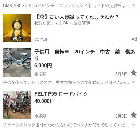
BMX ARESBIKES 20インチ フラットランド用 ライトや反射板は付
いていないので公道を走ることはできないと思います。 6年程前に購
静岡
藤枝市
藤枝駅
BMX
ARESBIKES
【求】古い人形譲ってくれませんか？
入後、1年ほど使用しその後室内保管しています。 詳しくないのでサ
状態が悪くてもOK🙆‍♀️査定0円‼️
イズ等は書けま...
Ad
COYASH
子供用 自転車 20インチ 中古 錆 傷あ
り
6,000円
函南駅
8月8日
子供が使っていたものです。中古で買ったので年式わかりませんが、
当方で三年くらい使ってます。ギア6段。カゴ、チェーンに錆が多いで
静岡
田方郡
函南駅
その他
FELT F95 ロードバイク
す。グリップ、塗装に割れあり。ライトはつきません。傷など多いた
40,000円
め、直接ご覧になってお決めいただいて...
曳馬駅
8月8日
チェーンのロック番号がわからないのでペンチか何かで切ってくださ
い
静岡
浜松市
曳馬駅
ロードバイク
FELT