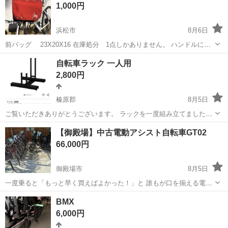
1,000円
車製造に関わる諸作...
浜松市
8月6日
前バッグ 23X20X16 在庫処分 1点しかありません。 ハンドルに取
り付けるバッグです。 予備のチューブや工具等々入れます。 たくさん
静岡
浜松市
その他
自転車ラック 一人用
入ります。 1点しありませんので早い者勝ちです。 ノークレームノー
2,800円
リ...
榛原郡
8月5日
ご覧いただきありがとうございます。 ラックを一度組み立てましたが
サイズを間違えて使用できなかった為、出品いたします。 バラした状
静岡
榛原郡
その他
【御殿場】中古電動アシスト自転車GT02
態でお渡しいたします。 値段交渉にはできる範囲で対応いたしますの
66,000円
で気軽に連絡して...
御殿場市
8月5日
一度乗ると「もっと早く買えばよかった！」と 誰もが口を揃える電動
アシスト自転車。 坂道でも平地のようにスイスイ進み、 風を切る爽快
静岡
御殿場市
電動アシスト自転車
実店舗
BMX
感は一度味わうと病みつきになります。 しかし、新車で購入すると10
6,000円
万円〜20万円ほ...