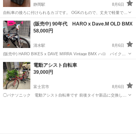
静岡駅
8月6日
自転車の後ろに付けられるカゴです。 OGKのもので、丈夫で軽量で
す。 付属の金具、ネジもあります。
静岡
静岡市
静岡駅
自転車
(販売中) 90年代 HARO x Dave.M OLD BMX
58,000円
清水駅
8月6日
(販売中) HARO BIKES x DAVE MIRRA Vintage BMX ハロ バイク
ス デーヴィッド マイケル ミッラ フリースタイル freestyle Old
静岡
静岡市
清水駅
BMX
バイ
電動アシスト自転車
school BMX ※静岡市市街地にてお引...
39,000円
富士宮市
8月6日
◯パナソニック 電動アシスト自転車です 前後タイヤ新品に交換して
お渡しします 箱入りバッテリー 予備 付きです 充電器あります ご
静岡
富士宮市
電動アシスト自転車
希望でしたら空気入れもお付けします 原チャリ 買った為乗っていた
だける方 にお譲り...