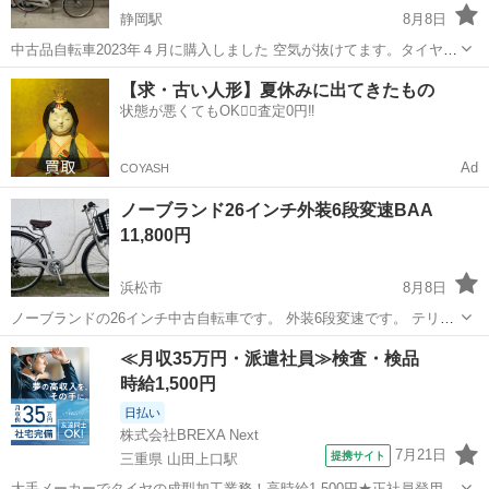
静岡駅
8月8日
中古品自転車2023年４月に購入しました 空気が抜けてます。タイヤ交
換をおすすめします サビ等あります 駿河区中島付近でお取引可能な方
静岡
静岡市
静岡駅
その他
タイヤ交換
【求・古い人形】夏休みに出てきたもの
でよろしくお願いします
状態が悪くてもOK🙆‍♀️査定0円‼️
Ad
COYASH
ノーブランド26インチ外装6段変速BAA
11,800円
浜松市
8月8日
ノーブランドの26インチ中古自転車です。 外装6段変速です。 テリー
サドルです。 両立スタンドです。 カラーは、グレーです。 BAA基準
静岡
浜松市
その他
ノーブランド
≪月収35万円・派遣社員≫検査・検品
です。 タイヤは、前後共に9分山です。 ブレーキワイヤー前後共に新
時給1,500円
品に...
日払い
株式会社BREXA Next
7月21日
提携サイト
三重県 山田上口駅
大手メーカーでタイヤの成型加工業務！高時給1,500円★正社員登用制