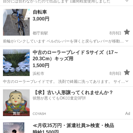
自分には合わなかったので出品します 1週間程度使用しました
静岡
富士市
入山瀬駅
その他
自転車
3,000円
都庁前駅
8月8日
前輪がパンクしています ベルのレバーを弾くと戻らずレバーが移動し
ますが音はちゃんと出ます
静岡
富士市
都庁前駅
クロスバイク
中古のローラーブレイド Sサイズ（17～
20.3Cm）キッズ用
1,500円
浜松市
8月8日
中古のローラーブレイドです。 洗剤で綺麗に洗ってあります。 サイズ
は、Sサイズ（17～20.3Cm）です。
静岡
浜松市
その他
キッズ
【求】古い人形譲ってくれませんか？
状態が悪くてもOK🙆‍♀️査定0円‼️
Ad
COYASH
≪月収35万円・派遣社員≫検査・検品
時給1,500円