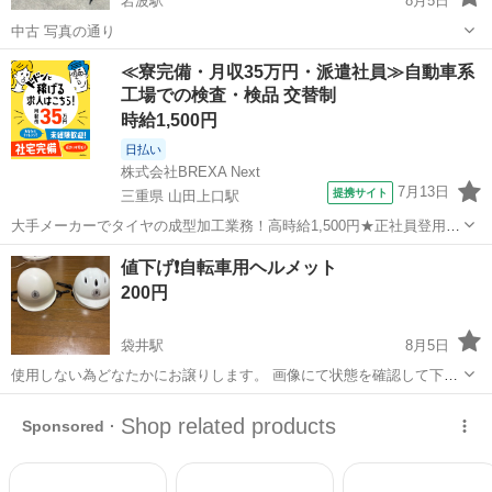
岩波駅
8月5日
中古 写真の通り
静岡
裾野市
岩波駅
自転車
≪寮完備・月収35万円・派遣社員≫自動車系
工場での検査・検品 交替制
時給1,500円
日払い
株式会社BREXA Next
7月13日
提携サイト
三重県 山田上口駅
大手メーカーでタイヤの成型加工業務！高時給1,500円★正社員登用制
度あり！ワンルーム寮完備！マイカー通勤OK！無料駐車場あり！《三
三重
伊勢市
山田上口駅
その他
値下げ❗️自転車用ヘルメット
重県伊勢市》 人気の工場のお仕事 ◇タイヤの製造◇ トラック・バ
200円
ス・RV車用を中心とした...
袋井駅
8月5日
使用しない為どなたかにお譲りします。 画像にて状態を確認して下さ
い。 引渡し後はノークレームノーリターンでお願いします。
静岡
袋井市
袋井駅
その他