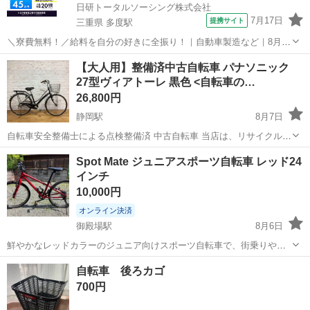
日研トータルソーシング株式会社
7月17日
提携サイト
三重県 多度駅
＼寮費無料！／給料を自分の好きに全振り！｜自動車製造など｜8月入
社特典最大20万円！｜入社から半年後には時給2,050円！さらに長く働
三重
いなべ市
多度駅
その他
【大人用】整備済中古自転車 パナソニック
くほど時給UP☆ トヨタ車の製造（組立・加工など） トヨタ車体各工
27型ヴィアトーレ 黒色 <自転車の…
場でのミニバン・SUV...
26,800円
静岡駅
8月7日
自転車安全整備士による点検整備済 中古自転車 当店は、リサイクルシ
ョップではないため、ジモティー掲載の中古自転車は10台程度しか常
静岡
静岡市
静岡駅
その他
防犯登録
Spot Mate ジュニアスポーツ自転車 レッド24
時展示していません。他車両は別店舗や倉庫にあります。 また、ジモ
インチ
ティー掲載スタッフは１...
10,000円
オンライン決済
御殿場駅
8月6日
鮮やかなレッドカラーのジュニア向けスポーツ自転車で、街乗りやサ
イクリングに適したシンプルな設計です。 - ブランド: Spot Mate - カ
静岡
御殿場市
御殿場駅
クロスバイク
レッド
自転車 後ろカゴ
ラー: レッド - タイプ: ジュニアスポーツ自転車 - ブレーキ形式: リム...
700円