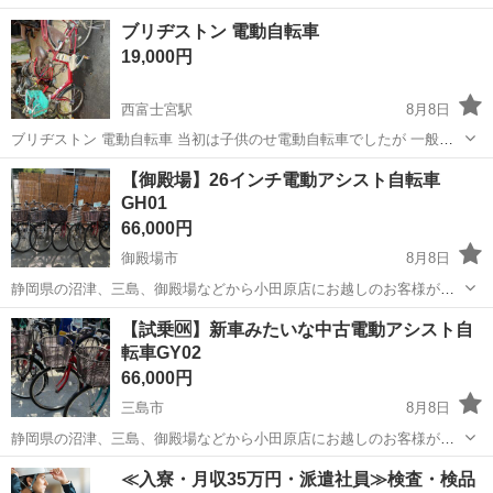
静岡
島田市
その他
ブリヂストン 電動自転車
19,000円
西富士宮駅
8月8日
ブリヂストン 電動自転車 当初は子供のせ電動自転車でしたが 一般電
動自転車に改造 しました（買い物カゴを取り付けただけです）タイヤ
静岡
富士宮市
西富士宮駅
電動アシスト自転車
【御殿場】26インチ電動アシスト自転車
サイズは前が24インチ新品 後ろ26インチです充電器 もついてます。1
GH01
回の充電で約15km 走...
66,000円
御殿場市
8月8日
静岡県の沼津、三島、御殿場などから小田原店にお越しのお客様が増
えており、 静岡県東部も配達エリアに加わりました🚚 新車を買う予算
静岡
御殿場市
電動アシスト自転車
26インチ
【試乗🆗】新車みたいな中古電動アシスト自
で2台買えちゃいます！ 新車みたいなアシスト車シリーズ ⭐️26インチ
転車GY02
のママチャリ...
66,000円
三島市
8月8日
静岡県の沼津、三島、御殿場などから小田原店にお越しのお客様が増
えており、 静岡県東部も配達エリアに加わりました🚚 新車を買う予算
静岡
三島市
電動アシスト自転車
20インチ
≪入寮・月収35万円・派遣社員≫検査・検品
で2台買えちゃいます！ 新車みたいなアシスト車シリーズ ⭐️26インチ