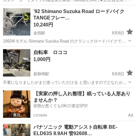
度あり！ワンルーム寮完備！マイカー通勤OK！無料駐車場あり！《三
三重
伊勢市
山田上口駅
その他
’92 Shimano Suzuka Road ロードバイク
重県伊勢市》 人気の工場のお仕事 ◇タイヤの製造◇ トラック・バ
TANGEフレー…
ス・RV車用を中心とした...
10,240円
金指駅
8月8日
1992年モデル Shimano Suzuka Road のクラシックロードバイクで
す。 TANGE CR‑MO STEEL スチールフレームを採用、シマノ105コ
静岡
浜松市
金指駅
クロスバイク
自転車 ロココ
ンポーネントが搭載されています。 LOOKビンディングペダル...
1,000円
新静岡駅
8月8日
不要になりましたがまだ使っていただける と思いますのでどなたかに
お譲りします！
静岡
静岡市
新静岡駅
その他
ロココ
【実家の押し入れ整理】眠っている人形あり
ませんか？
状態が悪くてもOK🙆‍♀️査定0円‼️
Ad
COYASH
パナソニック 電動アシスト自転車 BE-
ELD63S 8.9AH 管92608…