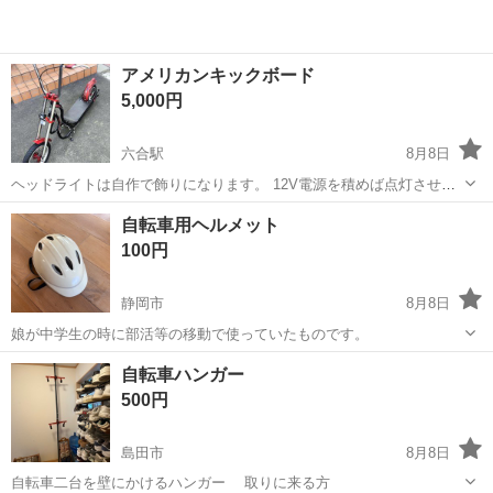
アメリカンキックボード
5,000円
六合駅
8月8日
ヘッドライトは自作で飾りになります。 12V電源を積めば点灯させる
ことが出来ます。 他、サビ等ありますが、使用するには問題ありませ
静岡
御前崎市
六合駅
その他
自転車用ヘルメット
ん。
100円
静岡市
8月8日
娘が中学生の時に部活等の移動で使っていたものです。
静岡
静岡市
その他
自転車ハンガー
500円
島田市
8月8日
自転車二台を壁にかけるハンガー 取りに来る方