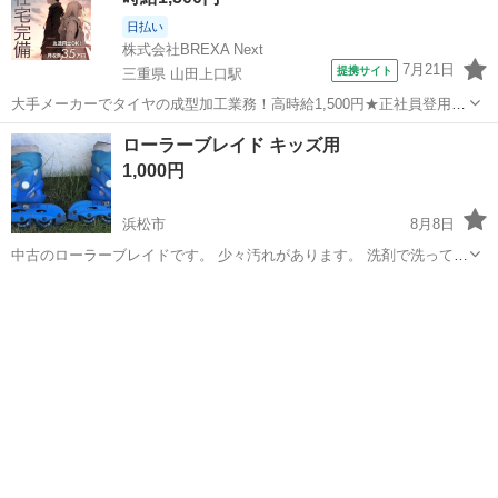
日払い
株式会社BREXA Next
7月21日
提携サイト
三重県 山田上口駅
大手メーカーでタイヤの成型加工業務！高時給1,500円★正社員登用制
度あり！ワンルーム寮完備！マイカー通勤OK！無料駐車場あり！《三
三重
伊勢市
山田上口駅
その他
ローラーブレイド キッズ用
重県伊勢市》 人気の工場のお仕事 ◇タイヤの製造◇ トラック・バ
1,000円
ス・RV車用を中心とした...
浜松市
8月8日
中古のローラーブレイドです。 少々汚れがあります。 洗剤で洗ってあ
ります。 サイズは、Sサイズ（17～20.3Cm）です。
静岡
浜松市
その他
キッズ